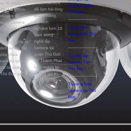
phẩm camera
uy tín hàng
camera quận
để làm hài lòng
đầu tại tphcm,
Thủ Đức
khách hàng,
chuyên sử
với kinh
dụng camera
Công trình
nghiệm hơn 10
quan sát chính
camera tại Thủ
năm trong
hãng chất
Đức
nghề lắp
lượng, ngoài ra
camera tại
dịch vụ lắp đặt
quận Thủ Đức
sửa chửa
Tư vấn lắp
An Thành Phát
camera quan
camera Tại
luôn mang lại
sát tại quận
Thủ Đức
những giá trị
Thủ Đức giá rẻ
sử dụng cao
Thương hiệu
nhất.
camera tại Thủ
Đức