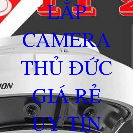
LẮP
CAMERA
THỦ ĐỨC
GIÁ RẺ
UY TÍN