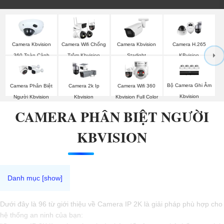
Camera Kbvision
Camera Wifi Chống
Camera Kbvision
Camera H.265
360 Toàn Cảnh
Trộm Kbvision
Starlight
KBvision
Bộ Camera Ghi Âm
Camera Phân Biệt
Camera 2k Ip
Camera Wifi 360
Kbvision
Người Kbvision
Kbvision
Kbvision Full Color
CAMERA PHÂN BIỆT NGƯỜI
KBVISION
Dưới đây là 96 từ giới thiệu về Camera IP 2K là giải pháp phù hợp cho
hệ thống an ninh của bạn: