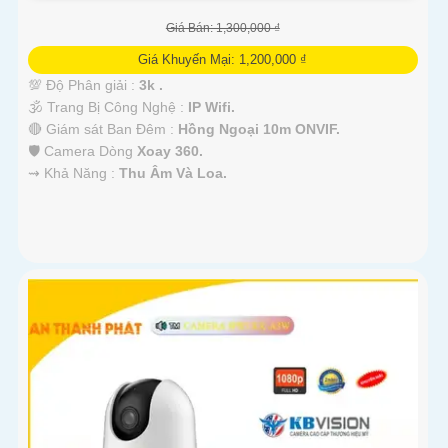
Giá Bán: 1,300,000 ₫
Giá Khuyến Mại: 1,200,000 ₫
💯 Độ Phân giải :
3k .
🕉️ Trang Bị Công Nghệ :
IP Wifi.
🔴 Giám sát Ban Đêm :
Hồng Ngoại 10m ONVIF.
🛡 Camera Dòng
Xoay 360.
️⇝ Khả Năng :
Thu Âm Và Loa.