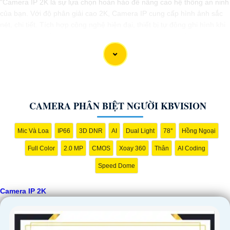
"Camera IP 2K là sự lựa chọn hoàn hảo để nâng cao hệ thống an ninh
của bạn. Với độ phân giải cao 2K, Camera IP cung cấp hình ảnh sắc
nét, chi tiết. Tích hợp công nghệ hiện đại, thiết bị tự động ghi hình khi
phát hiện chuyển động, nâng cao an toàn không bỏ lỡ bất kỳ sự kiện
nào. 📃
Đặc biệt
khả năng kết nối mạng linh hoạt giúp bạn dễ dàng
giám sát từ xa qua điện thoại di động. Camera IP 2K là giải pháp hiệu
quả để bảo vệ ngôi nhà hoặc doanh nghiệp của bạn."
CAMERA PHÂN BIỆT NGƯỜI KBVISION
Mic Và Loa
IP66
3D DNR
AI
Dual Light
78°
Hồng Ngoại
Full Color
2.0 MP
CMOS
Xoay 360
Thân
AI Coding
Speed Dome
Camera IP 2K
'