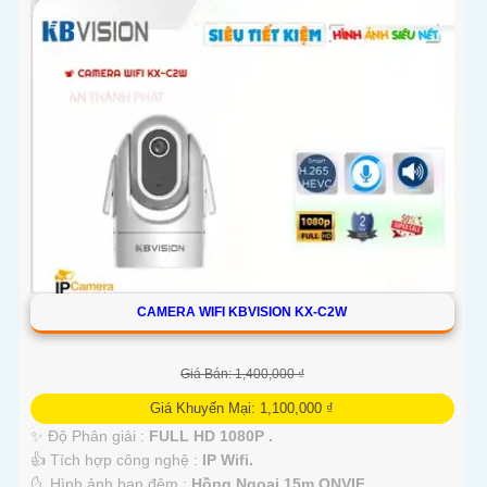
CAMERA WIFI KBVISION KX-C2W
Giá Bán: 1,400,000 ₫
Giá Khuyến Mại: 1,100,000 ₫
✨ Độ Phân giải :
FULL HD 1080P .
👍 Tích hợp công nghệ :
IP Wifi.
🌜 Hình ảnh ban đêm :
Hồng Ngoại 15m ONVIF.