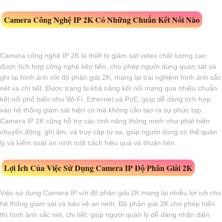
Camera Công Nghệ IP 2K Có Những Chuẩn Kết Nối Nào
Camera công nghệ IP 2K là thiết bị giám sát video chất lượng cao
được tích hợp công nghệ tiên tiến, cho phép người dùng quan sát và
ghi lại hình ảnh với độ phân giải 2K, mang lại trải nghiệm hình ảnh sắc
nét và chi tiết. Được trang bị khả năng kết nối mạng qua nhiều chuẩn
kết nối phổ biến như Wi-Fi, Ethernet và PoE, giúp dễ dàng tích hợp
vào hệ thống giám sát hiện có mà không cần tạo ra sự phức tạp.
Camera IP 2K cũng hỗ trợ các tính năng thông minh như phát hiện
chuyển động, ghi âm, và truy cập từ xa, giúp người dùng có thể quản
lý và kiểm soát an ninh một cách hiệu quả và thuận tiện.
Lợi Ích Của Việc Sử Dụng Camera IP Độ Phân Giải 2K
Việc sử dụng Camera IP với độ phân giải 2K mang lại nhiều lợi ích cho
hệ thống giám sát và bảo vệ an ninh. Độ phân giải 2K cho phép hiển
thị hình ảnh sắc nét, chi tiết, giúp người quản lý dễ dàng nhận diện