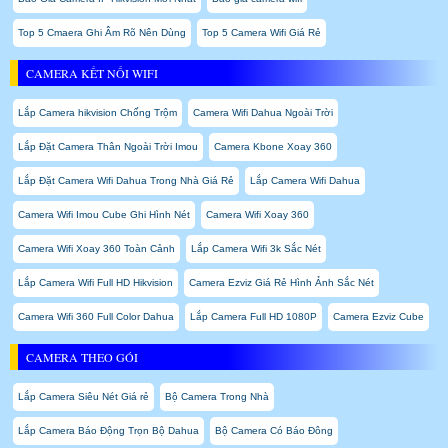
Top 5 Cmaera Ghi Âm Rõ Nên Dùng
Top 5 Camera Wifi Giá Rẻ
CAMERA KẾT NỐI WIFI
Lắp Camera hikvision Chống Trộm
Camera Wifi Dahua Ngoài Trời
Lắp Đặt Camera Thân Ngoài Trời Imou
Camera Kbone Xoay 360
Lắp Đặt Camera Wifi Dahua Trong Nhà Giá Rẻ
Lắp Camera Wifi Dahua
Camera Wifi Imou Cube Ghi Hình Nét
Camera Wifi Xoay 360
Camera Wifi Xoay 360 Toàn Cảnh
Lắp Camera Wifi 3k Sắc Nét
Lắp Camera Wifi Full HD Hikvision
Camera Ezviz Giá Rẻ Hình Ảnh Sắc Nét
Camera Wifi 360 Full Color Dahua
Lắp Camera Full HD 1080P
Camera Ezviz Cube
CAMERA THEO GÓI
Lắp Camera Siêu Nét Giá rẻ
Bộ Camera Trong Nhà
Lắp Camera Báo Động Trọn Bộ Dahua
Bộ Camera Có Báo Đông