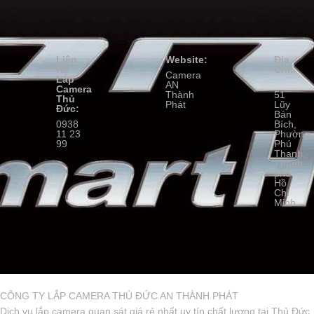
Liên
Website:
Địa
Hệ
Chỉ:
Camera
Lắp
AN
Camera
Thành
51
Thủ
Phát
Lũy
Đức:
Bán
0938
Bích,
11 23
Phường
99
Phú
Thạnh,
Thành
phố
Hồ
Chí
Minh
CÔNG TY LẮP CAMERA THỦ ĐỨC AN THÀNH PHÁT
Dịch vụ lắp camera quan sát giá rẻ nhất uy tín chất lượng tại Thủ Đức