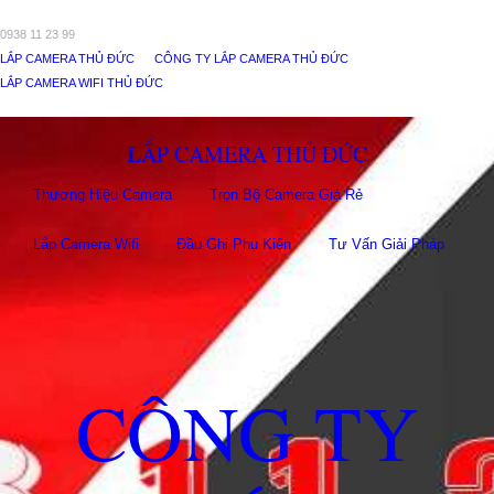
0938 11 23 99
LẮP CAMERA THỦ ĐỨC
CÔNG TY LẮP CAMERA THỦ ĐỨC
LẮP CAMERA WIFI THỦ ĐỨC
LẮP CAMERA THỦ ĐỨC
Thương Hiệu Camera
Trọn Bộ Camera Giá Rẻ
Lắp Camera Wifi
Đầu Ghi Phụ Kiên
Tư Vấn Giải Pháp
CÔNG TY