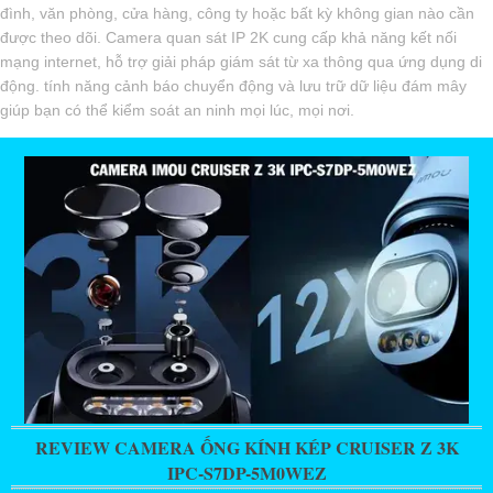
đình, văn phòng, cửa hàng, công ty hoặc bất kỳ không gian nào cần
được theo dõi. Camera quan sát IP 2K cung cấp khả năng kết nối
mạng internet, hỗ trợ giải pháp giám sát từ xa thông qua ứng dụng di
động. tính năng cảnh báo chuyển động và lưu trữ dữ liệu đám mây
giúp bạn có thể kiểm soát an ninh mọi lúc, mọi nơi.
REVIEW CAMERA ỐNG KÍNH KÉP CRUISER Z 3K
IPC-S7DP-5M0WEZ