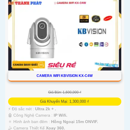
CAMERA WIFI KBVISION KX-C4W
Giá Bán: 1,600,000 ₫
Giá Khuyến Mại: 1,300,000 ₫
️⚡ Độ sắc nét :
Ultra 2k + .
🤖️ Công Nghệ Camera :
IP Wifi.
🔅 Hình ảnh ban đêm :
Hồng Ngoại 15m ONVIF.
🤹 Camera Thiết Kế
Xoay 360.