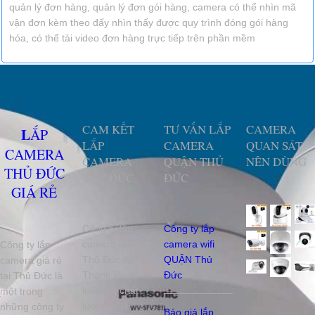
quản lý đơn hàng, quản lý đơn gói hàng, camera có thể nhìn mã
vận đơn kèm theo đấy nhìn thấy được quy trình đóng gói hàng
hóa, có thể tải video đơn hàng trực tiếp trên phần mềm
CAM KẾT
TƯ VẤN LẮP
CAMERA
LẮP
LẮP
CAMERA
QUAN SÁT
CAMERA
CAMERA
QUẬN THỦ
NÊN DÙNG
THỦ ĐỨC
THỦ ĐỨC
ĐỨC
GIÁ RẺ
Công ty lắp
Công ty lắp
camera quận
camera wifi
Công ty lắp
Thủ Đức An
QUẬN Thủ
camera giá rẻ
Thành Phát
Đức
tại Thủ Đức là
luôn lấy chất
một trong
lượng sản
những công ty
Báo giá lắp