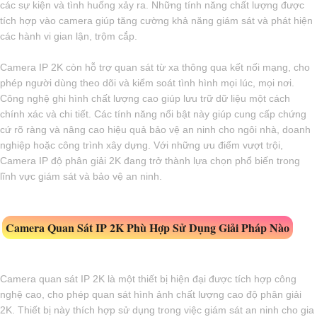
các sự kiện và tình huống xảy ra. Những tính năng chất lượng được
tích hợp vào camera giúp tăng cường khả năng giám sát và phát hiện
các hành vi gian lận, trộm cắp.
Camera IP 2K còn hỗ trợ quan sát từ xa thông qua kết nối mạng, cho
phép người dùng theo dõi và kiểm soát tình hình mọi lúc, mọi nơi.
Công nghệ ghi hình chất lượng cao giúp lưu trữ dữ liệu một cách
chính xác và chi tiết. Các tính năng nổi bật này giúp cung cấp chứng
cứ rõ ràng và nâng cao hiệu quả bảo vệ an ninh cho ngôi nhà, doanh
nghiệp hoặc công trình xây dựng. Với những ưu điểm vượt trội,
Camera IP độ phân giải 2K đang trở thành lựa chọn phổ biến trong
lĩnh vực giám sát và bảo vệ an ninh.
Camera Quan Sát IP 2K Phù Hợp Sử Dụng Giải Pháp Nào
Camera quan sát IP 2K là một thiết bị hiện đại được tích hợp công
nghệ cao, cho phép quan sát hình ảnh chất lượng cao độ phân giải
2K. Thiết bị này thích hợp sử dụng trong việc giám sát an ninh cho gia