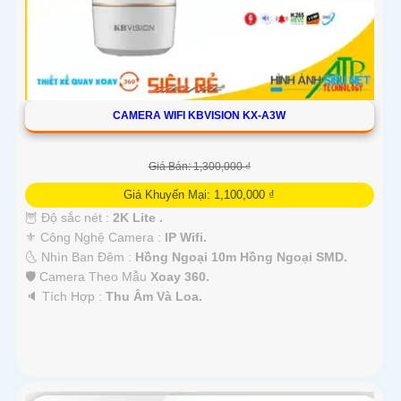
CAMERA WIFI KBVISION KX-A3W
Giá Bán: 1,300,000 ₫
Giá Khuyến Mại: 1,100,000 ₫
🦉 Độ sắc nét :
2K Lite .
⚜️ Công Nghệ Camera :
IP Wifi.
🌜 Nhìn Ban Đêm :
Hồng Ngoại 10m Hồng Ngoại SMD.
🛡 Camera Theo Mẫu
Xoay 360.
️🔈 Tích Hợp :
Thu Âm Và Loa.