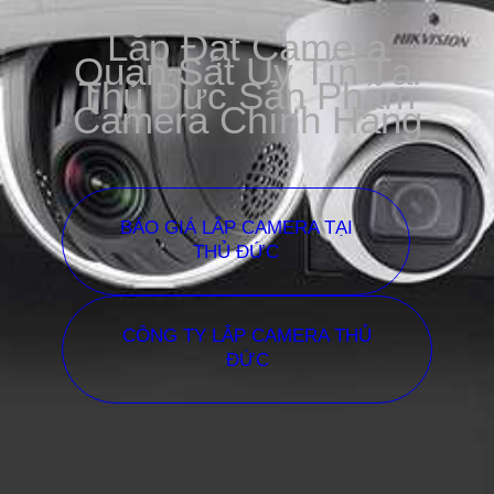
Lắp Đặt Camera
Quan Sát Uy Tín Tại
Thủ Đức Sản Phẩm
Camera Chính Hãng
BÁO GIÁ LẮP CAMERA TẠI
THỦ ĐỨC
CÔNG TY LẮP CAMERA THỦ
ĐỨC