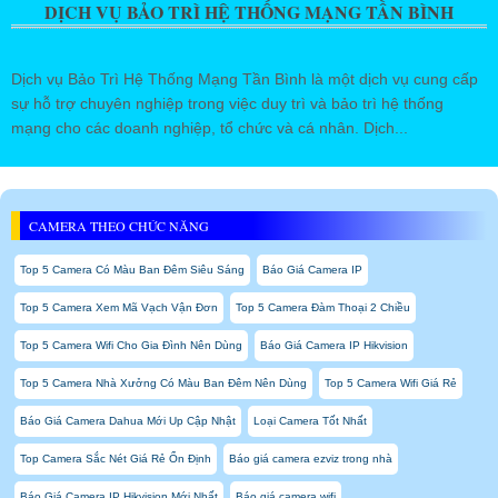
DỊCH VỤ BẢO TRÌ HỆ THỐNG MẠNG TẦN BÌNH
Dịch vụ Bảo Trì Hệ Thống Mạng Tần Bình là một dịch vụ cung cấp
sự hỗ trợ chuyên nghiệp trong việc duy trì và bảo trì hệ thống
mạng cho các doanh nghiệp, tổ chức và cá nhân. Dịch...
CAMERA THEO CHỨC NĂNG
Top 5 Camera Có Màu Ban Đêm Siêu Sáng
Báo Giá Camera IP
Top 5 Camera Xem Mã Vạch Vận Đơn
Top 5 Camera Đàm Thoại 2 Chiều
Top 5 Camera Wifi Cho Gia Đình Nên Dùng
Báo Giá Camera IP Hikvision
Top 5 Camera Nhà Xưởng Có Màu Ban Đêm Nên Dùng
Top 5 Camera Wifi Giá Rẻ
Báo Giá Camera Dahua Mới Up Cập Nhật
Loại Camera Tốt Nhất
Top Camera Sắc Nét Giá Rẻ Ổn Định
Báo giá camera ezviz trong nhà
Báo Giá Camera IP Hikvision Mới Nhất
Báo giá camera wifi