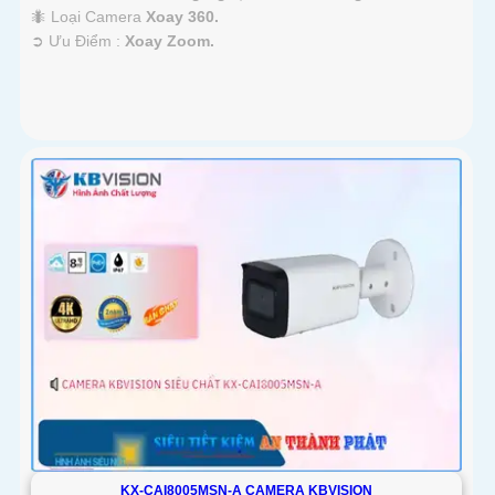
🐜 Loại Camera
Xoay 360.
️➲ Ưu Điểm :
Xoay Zoom.
KX-CAI8005MSN-A CAMERA KBVISION