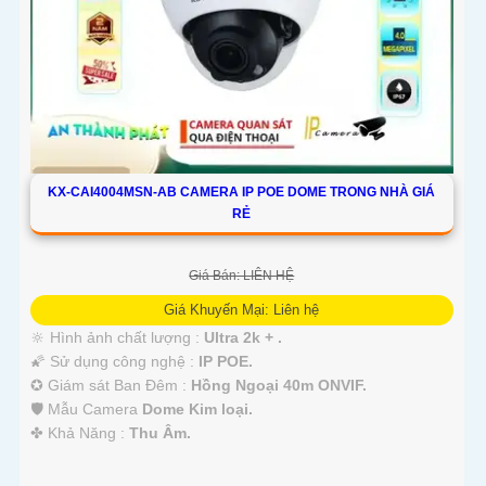
KX-CAI4004MSN-AB CAMERA IP POE DOME TRONG NHÀ GIÁ
RẺ
Giá Bán: LIÊN HỆ
Giá Khuyến Mại: Liên hệ
🔆 Hình ảnh chất lượng :
Ultra 2k + .
🌠 Sử dụng công nghệ :
IP POE.
✪ Giám sát Ban Đêm :
Hồng Ngoại 40m ONVIF.
🛡 Mẫu Camera
Dome Kim loại.
️✤ Khả Năng :
Thu Âm.