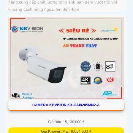
năng cung cấp chất lượng hình ảnh ban đêm vượt trội với
khoảng cách hồng ngoại lên đến 40m
CAMERA KBVISION KX-CAI8205MN2-A
Giá Bán: 15,130,000 ₫
Giá Khuyến Mại: 9,834,500 ₫