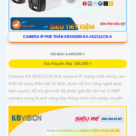
CAMERA IP POE THÂN KBVISION KX-AD2111CN-A
Giá Bán: 1,440,000 ₫
Giá Khuyến Mại: 936,000 ₫
Camera KX-AD2111CN-A là camera IP mạng chất lượng cao
thiết kế dạng thân dài cố định, được hỗ trợ công nghệ phát
hiện người, hỗ trợ ghi hình độ phân giải độ nét cao 2.0MP,
camera trang bị ánh sáng kép thông minh cho phép chuyển
đổi linh hoạt giữa chế độ hồng ngoại và led trợ sáng ban
đêm, giúp giám sát bảo vệ an ninh ban đêm một cách linh
hoạt