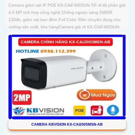
Camera giám sát IP POE KX-CAiF4003UN-TiF-A độ phân giải
4.0 MP tích hợp công nghệ Chống ngược sáng DWDR
120db, giám sát ban đêm Full Color 50m chuyên dụng cho
xưởng sản xuất, kho hàngCamera giá rẻ KX-CAiF4003UN-
TiF-A, độ phân giải 4
CAMERA KBVISION KX-CAI2005MSN-AB