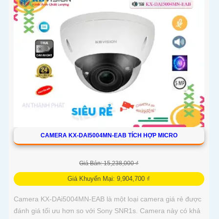
CAMERA KX-DAI5004MN-EAB TÍCH HỢP MICRO
Giá Bán: 15,238,000 ₫
Giá Khuyến Mại: 9,904,700 ₫
Camera KX-DAi5004MN-EAB là một loại camera giá rẻ được
đánh giá tối ưu hơn so với Sony SNR1s. Camera này có khả