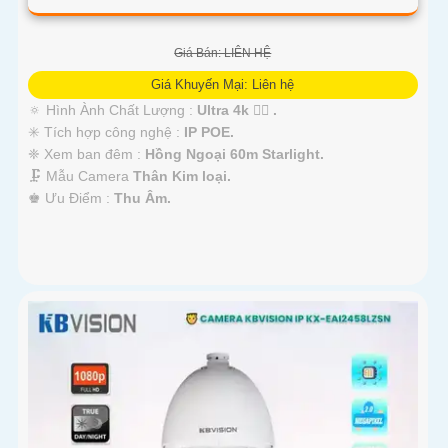
Giá Bán: LIÊN HỆ
Giá Khuyến Mại: Liên hệ
🔅 Hình Ành Chất Lượng :
Ultra 4k 👍🏾 .
✳️ Tích hợp công nghệ :
IP POE.
❈ Xem ban đêm :
Hồng Ngoại 60m Starlight.
🗜️ Mẫu Camera
Thân Kim loại.
️♚ Ưu Điểm :
Thu Âm.