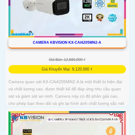
CAMERA KBVISION KX-CAI4205MN2-A
Giá Bán: 12,680,000 ₫
Giá Khuyến Mại: 9,120,000 ₫
Camera quan sát KX-CAi4205MN2-A là một thiết bị hiện đại
và chất lượng cao, được thiết kế để đáp ứng nhu cầu quan
sát và giám sát an ninh. Camera này có độ phân giải cao,
cho phép bạn theo dõi và ghi lại hình ảnh chất lượng sắc nét