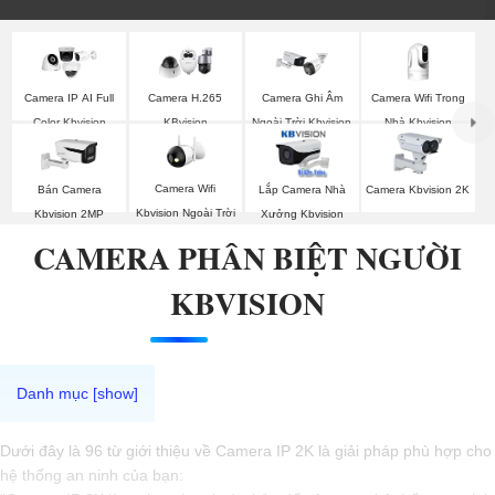
Camera Wifi Trong
Camera IP AI Full
Camera H.265
Camera Ghi Âm
Nhà Kbvision
Color Kbvision
KBvision
Ngoài Trời Kbvision
Camera Wifi
Bán Camera
Lắp Camera Nhà
Camera Kbvision 2K
Kbvision Ngoài Trời
Kbvision 2MP
Xưởng Kbvision
CAMERA PHÂN BIỆT NGƯỜI
KBVISION
Dưới đây là 96 từ giới thiệu về Camera IP 2K là giải pháp phù hợp cho
hệ thống an ninh của bạn: