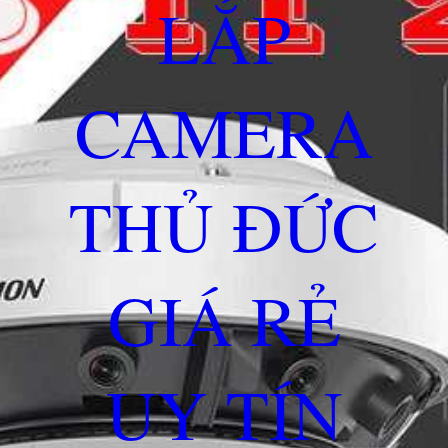
LẮP
CAMERA
THỦ ĐỨC
GIÁ RẺ
UY TÍN