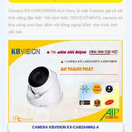
Camera KX-CAi8205MN2-A từ Sony là một Camera giá rẻ với
tính năng đặc biệt. Với cảm biến CMOS STARVIS, camera có
khả năng xem ban đêm với hồng ngoại 60m, cho hình ảnh
sắc nét
CAMERA KBVISION KX-CAI8204MN2-A