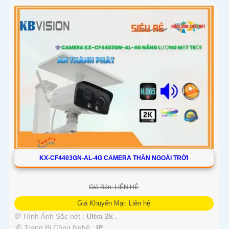
KX-CF4403GN-AL-4G CAMERA THÂN NGOÀI TRỜI
Giá Bán: LIÊN HỆ
Giá Khuyến Mại: Liên hệ
💯 Hình Ảnh Sắc nét :
Ultra 2k .
🕉️ Trang Bị Công Nghệ :
IP.