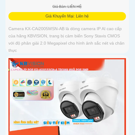
Giá Bán: LIÊN HỆ
Giá Khuyến Mại: Liên hệ
Camera KX-CAi2005MSN-AB là dòng camera IP AI cao cấp
của hãng KBVISION, trang bị cảm biến Sony Stavis CMOS
với độ phân giải 2.0 Megapixel cho hình ảnh sắc nét và chân
thực