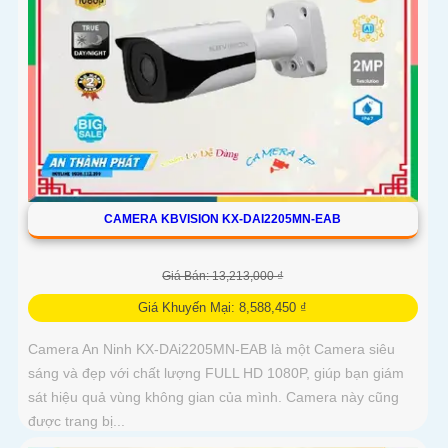
CAMERA KBVISION KX-DAI2205MN-EAB
Giá Bán: 13,213,000 ₫
Giá Khuyến Mại: 8,588,450 ₫
Camera An Ninh KX-DAi2205MN-EAB là một Camera siêu
sáng và đẹp với chất lượng FULL HD 1080P, giúp bạn giám
sát hiệu quả vùng không gian của mình. Camera này cũng
được trang bị...