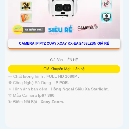
CAMERA IP PTZ QUAY XOAY KX-EAI2458LZSN GIÁ RẺ
Giá Bán: LIÊN HỆ
Giá Khuyến Mại: Liên hệ
👀 Chất lượng hình :
FULL HD 1080P .
⚒ Công Nghệ Sử Dụng :
IP POE.
🔅 Hình ảnh ban đêm :
Hồng Ngoại Siêu Xa Starlight.
⚒ Mẫu Camera
Ip67 360.
️💫 Điểm Nỗi Bật :
Xoay Zoom.