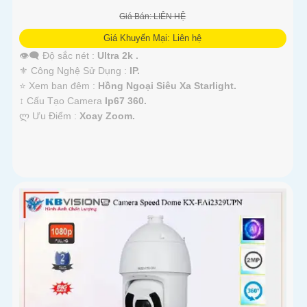
Giá Bán: LIÊN HỆ
Giá Khuyến Mại: Liên hệ
👁️‍🗨 Độ sắc nét :
Ultra 2k .
⚜️ Công Nghệ Sử Dụng :
IP.
⭐ Xem ban đêm :
Hồng Ngoại Siêu Xa Starlight.
↕️ Cấu Tạo Camera
Ip67 360.
️ლ Ưu Điểm :
Xoay Zoom.