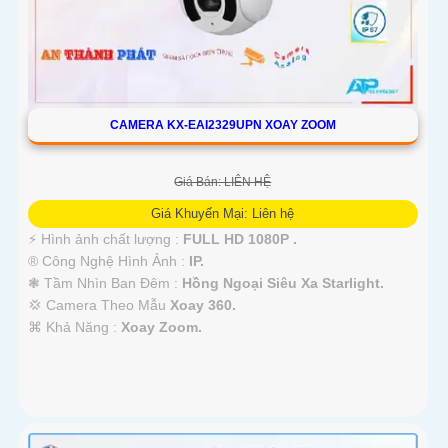
CAMERA KX-EAI2329UPN XOAY ZOOM
Giá Bán: LIÊN HỆ
Giá Khuyến Mại: Liên hệ
️⚡ Hình ảnh chất lượng :
FULL HD 1080P .
®️ Công Nghệ Hình Ảnh :
IP.
❃ Tầm Nhìn Ban Đêm :
Hồng Ngoại Siêu Xa Starlight.
💢 Camera Theo Mẫu
Xoay 360.
️⌘ Khả Năng :
Xoay Zoom.