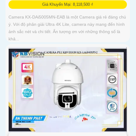
Giá Khuyến Mại: 8,118,500 ₫
Camera KX-DAi5005MN-EAB là một Camera giá rẻ đáng chú
ý. Với độ phân giải Ultra 4K Lite, camera này mang đến hình
ảnh sắc nét và chi tiết. Ấn tượng ơn với những thông số là
khả...