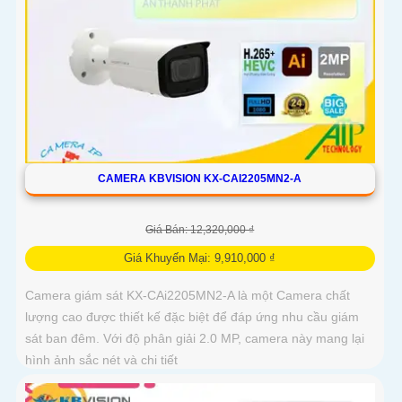
CAMERA KBVISION KX-CAI2205MN2-A
Giá Bán: 12,320,000 ₫
Giá Khuyến Mại: 9,910,000 ₫
Camera giám sát KX-CAi2205MN2-A là một Camera chất
lượng cao được thiết kế đặc biệt để đáp ứng nhu cầu giám
sát ban đêm. Với độ phân giải 2.0 MP, camera này mang lại
hình ảnh sắc nét và chi tiết