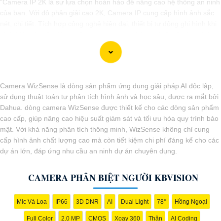
"Camera IP 2K là sự lựa chọn hoàn hảo để nâng cao hệ thống an ninh
của bạn. Với độ phân giải cao 2K, Camera IP cung cấp hình ảnh sắc
nét, chi tiết. Tích hợp công nghệ hiện đại, thiết bị tự động ghi hình khi
phát hiện chuyển động, nâng cao an toàn không bỏ lỡ bất kỳ sự kiện
nào. 📃
Đặc biệt
khả năng kết nối mạng linh hoạt giúp bạn dễ dàng
giám sát từ xa qua điện thoại di động. Camera IP 2K là giải pháp hiệu
quả để bảo vệ ngôi nhà hoặc doanh nghiệp của bạn."
Camera WizSense là dòng sản phẩm ứng dụng giải pháp AI độc lập,
sử dụng thuật toán tự phân tích hình ảnh và học sâu, được ra mắt bởi
Dahua. dòng camera WizSense được thiết kế cho các dòng sản phẩm
cao cấp, giúp nâng cao hiệu suất giám sát và tối ưu hóa quy trình bảo
mật. Với khả năng phân tích thông minh, WizSense không chỉ cung
cấp hình ảnh chất lượng cao mà còn tiết kiệm chi phí đáng kể cho các
dự án lớn, đáp ứng nhu cầu an ninh dự án chuyên dụng.
CAMERA PHÂN BIỆT NGƯỜI KBVISION
'
Mic Và Loa
IP66
3D DNR
AI
Dual Light
78°
Hồng Ngoại
Full Color
2.0 MP
CMOS
Xoay 360
Thân
AI Coding