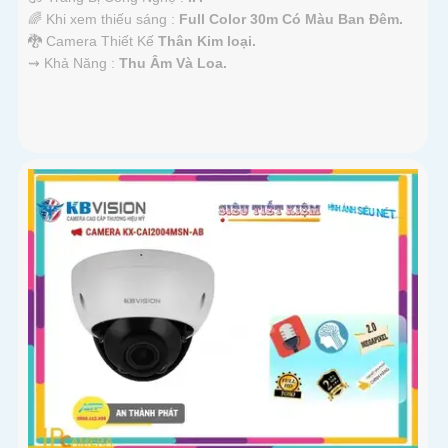
🌈 Khi xem thiếu sáng :
Full Color 30m Có Màu Ban Ðêm.
🐉️ Camera Thiết Kế
Thân Kim loại.
️⇝ Khả Năng :
Thu Âm Và Loa.