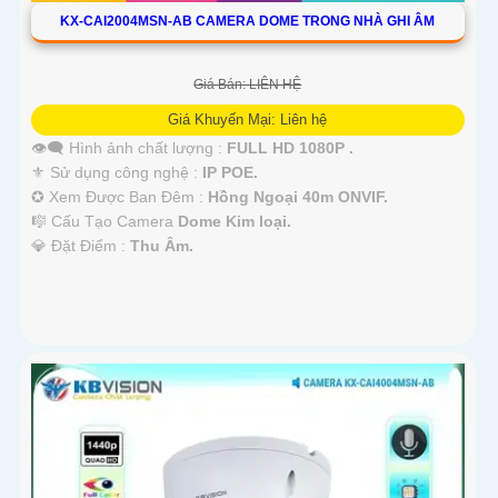
KX-CAI2004MSN-AB CAMERA DOME TRONG NHÀ GHI ÂM
Giá Bán: LIÊN HỆ
Giá Khuyến Mại: Liên hệ
👁️‍🗨 Hình ảnh chất lượng :
FULL HD 1080P .
⚜️ Sử dụng công nghệ :
IP POE.
✪ Xem Được Ban Đêm :
Hồng Ngoại 40m ONVIF.
🎼️ Cấu Tạo Camera
Dome Kim loại.
️💎 Đặt Điểm :
Thu Âm.