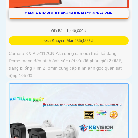
CAMERA IP POE KBVISION KX-AD2112CN-A 2MP
Giá Bán: 1,440,000 ₫
Giá Khuyến Mại: 936,000 ₫
Camera KX-AD2112CN-A là dòng camera thiết kế dạng
Dome mang đến hình ảnh sắc nét với độ phân giải 2.0MP,
trang bị ống kính 2. 8mm cung cấp hình ảnh góc quan sát
rộng 105 độ