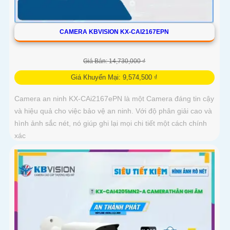
CAMERA KBVISION KX-CAI2167EPN
Giá Bán: 14,730,000 ₫
Giá Khuyến Mại: 9,574,500 ₫
Camera an ninh KX-CAi2167ePN là một Camera đáng tin cậy
và hiệu quả cho việc bảo vệ an ninh. Với độ phân giải cao và
hình ảnh sắc nét, nó giúp ghi lại mọi chi tiết một cách chính
xác