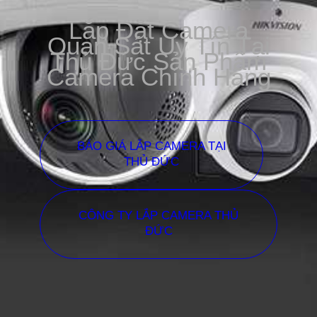
Lắp Đặt Camera
Quan Sát Uy Tín Tại
Thủ Đức Sản Phẩm
Camera Chính Hãng
BÁO GIÁ LẮP CAMERA TẠI
THỦ ĐỨC
CÔNG TY LẮP CAMERA THỦ
ĐỨC