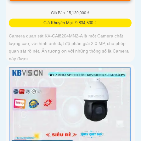
Giá Bán: 15,130,000 ₫
Giá Khuyến Mại: 9,834,500 ₫
Camera quan sát KX-CAi8204MN2-A là một Camera chất
lượng cao, với hình ảnh đạt độ phân giải 2.0 MP, cho phép
quan sát rõ nét. Ấn tượng ơn với những thông số là Camera
này được...