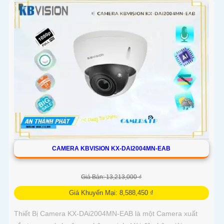
CAMERA KBVISION KX-DAI2004MN-EAB
Giá Bán: 13,213,000 ₫
Giá Khuyến Mại: 8,588,450 ₫
Thiết Bị Camera KX-DAi2004MN-EAB là một Camera xuất