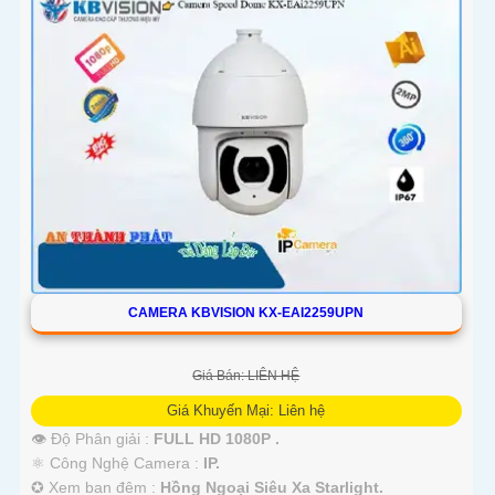
CAMERA KBVISION KX-EAI2259UPN
Giá Bán: LIÊN HỆ
Giá Khuyến Mại: Liên hệ
👁 Độ Phân giải :
FULL HD 1080P .
⚛️ Công Nghệ Camera :
IP.
✪ Xem ban đêm :
Hồng Ngoại Siêu Xa Starlight.