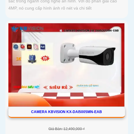
sắc trong ngành công nghệ an ninh. Với độ phân giải cao
4MP, nó cung cấp hình ảnh rõ nét và chi tiết
CAMERA KBVISION KX-DAI5005MN-EAB
Giá Bán: 12,490,000 ₫