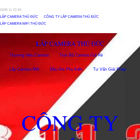
0938 11 23 99
LẮP CAMERA THỦ ĐỨC
CÔNG TY LẮP CAMERA THỦ ĐỨC
LẮP CAMERA WIFI THỦ ĐỨC
LẮP CAMERA THỦ ĐỨC
Thương Hiệu Camera
Trọn Bộ Camera Giá Rẻ
Lắp Camera Wifi
Đầu Ghi Phụ Kiên
Tư Vấn Giải Pháp
CÔNG TY