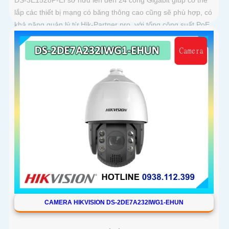
lắp các thiết bị mạng có băng thông cao cũng sẽ phù hợp, có
khả năng quản lý từ Hik-Partner pro, với tổng công suất PoE
lên đến 230W, truyền dữ liệu lên đến 300m, vỏ kim loại,
chông sét 6kV
CAMERA HIKVISION DS-2DE7A232IWG1-EHUN