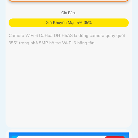
Giá Bán:
Giá Khuyến Mại: 5%-35%
Camera WiFi 6 DaHua DH-H5AS là dòng camera quay quét
355° trong nhà 5MP hỗ trợ Wi-Fi 6 băng tần