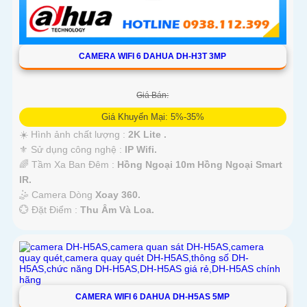
CAMERA WIFI 6 DAHUA DH-H3T 3MP
Giá Bán:
Giá Khuyến Mại: 5%-35%
☀️ Hình ảnh chất lượng :
2K Lite .
⚜️ Sử dụng công nghệ :
IP Wifi.
🌈 Tầm Xa Ban Đêm :
Hồng Ngoại 10m Hồng Ngoại Smart
IR.
🤹 Camera Dòng
Xoay 360.
️💮 Đặt Điểm :
Thu Âm Và Loa.
CAMERA WIFI 6 DAHUA DH-H5AS 5MP