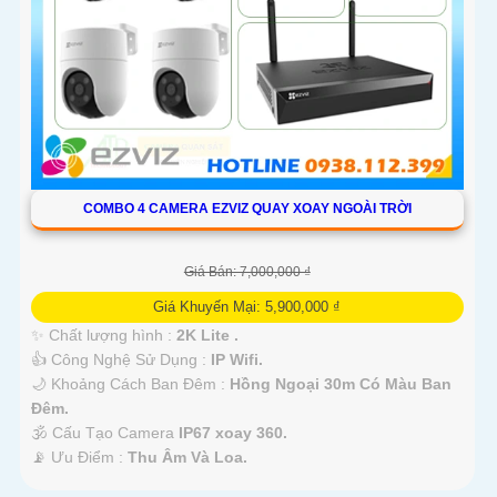
COMBO 4 CAMERA EZVIZ QUAY XOAY NGOÀI TRỜI
Giá Bán: 7,000,000 ₫
Giá Khuyến Mại: 5,900,000 ₫
✨ Chất lượng hình :
2K Lite .
👍 Công Nghệ Sử Dụng :
IP Wifi.
🌙 Khoảng Cách Ban Đêm :
Hồng Ngoại 30m Có Màu Ban
Ðêm.
🕉️ Cấu Tạo Camera
IP67 xoay 360.
️📡 Ưu Điểm :
Thu Âm Và Loa.