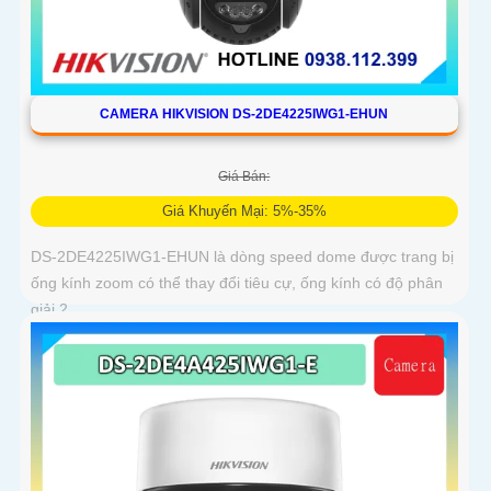
CAMERA HIKVISION DS-2DE4225IWG1-EHUN
Giá Bán:
Giá Khuyến Mại: 5%-35%
DS-2DE4225IWG1-EHUN là dòng speed dome được trang bị
ống kính zoom có thể thay đổi tiêu cự, ống kính có độ phân
giải 2