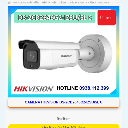
dụng kèm với đầu ghi hình, kèm khả năng chống ngược
sáng WDR 130dB, trang bị micro kép và loa hỗ trợ đàm thoại
2 chiều, ống kính 4
CAMERA HIKVISION DS-2CD2646G2-IZSU/SL C
Giá Bán:
Giá Khuyến Mại: 5%-35%