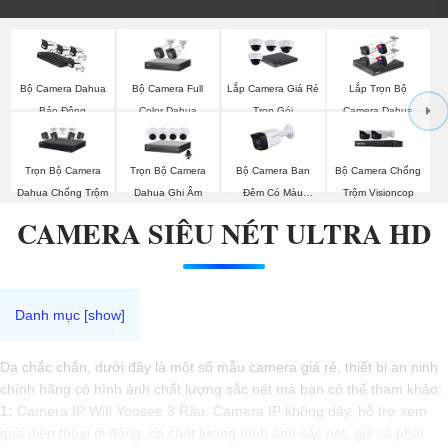
Bộ Camera Full
Bộ Camera Dahua
Lắp Camera Giá Rẻ
Lắp Trọn Bộ
Color Dahua
Báo Động
Trọn Gói
Camera Dahua
Trọn Bộ Camera
Trọn Bộ Camera
Bộ Camera Ban
Bộ Camera Chống
Dahua Chống Trộm
Dahua Ghi Âm
Đêm Có Màu
Trộm Visioncop
Kbvision
CAMERA SIÊU NÉT ULTRA HD
Dạ chắc chắn, dưới đây là một số mẫu camera giá rẻ, thiết bị an ninh
chính hãng có hình ảnh chất lượng sắc nét mà bạn có thể tham khảo:
1:
Camera IP Wifi Yoosee 3 Râu: Camera IP không dây, hỗ trợ xem
qua điện thoại di động, có chất lượng hình ảnh sắc nét, giá cả phải