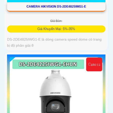
CAMERA HIKVISION DS-2DE4825IWG1-E
Giá Bán:
Giá Khuyến Mại: 5%-35%
DS-2DE4825IWG1-E là dòng camera speed dome có trang
bị độ phân giải 8