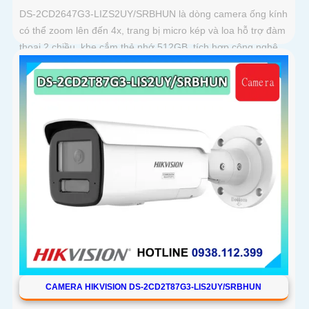
DS-2CD2647G3-LIZS2UY/SRBHUN là dòng camera ống kính
có thể zoom lên đến 4x, trang bị micro kép và loa hỗ trợ đàm
thoại 2 chiều, khe cắm thẻ nhớ 512GB, tích hợp công nghệ
AI trong việc cân bằng màu sáng trong điều kiện ánh sáng
yếu, ống kính có độ phân giải 4
CAMERA HIKVISION DS-2CD2T87G3-LIS2UY/SRBHUN