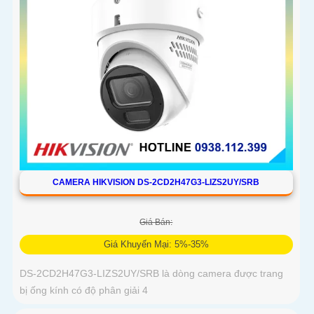
CAMERA HIKVISION DS-2CD2H47G3-LIZS2UY/SRB
Giá Bán:
Giá Khuyến Mại: 5%-35%
DS-2CD2H47G3-LIZS2UY/SRB là dòng camera được trang
bị ống kính có độ phân giải 4