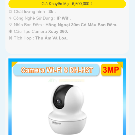
Giá Khuyến Mại: 6,500,000 ₫
🔆 Chất lượng hình :
3k .
✳️ Công Nghệ Sử Dụng :
IP Wifi.
💡 Nhìn Ban Đêm :
Hồng Ngoại 30m Có Màu Ban Ðêm.
🐜 Cấu Tạo Camera
Xoay 360.
️⌘ Tích Hợp :
Thu Âm Và Loa.