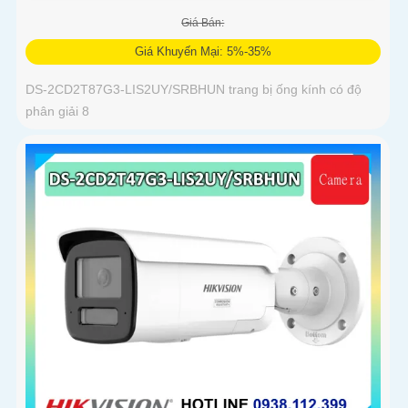
Giá Bán:
Giá Khuyến Mại: 5%-35%
DS-2CD2T87G3-LIS2UY/SRBHUN trang bị ống kính có độ
phân giải 8