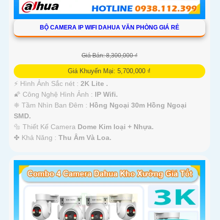
BỘ CAMERA IP WIFI DAHUA VĂN PHÒNG GIÁ RẺ
Giá Bán: 8,300,000 ₫
Giá Khuyến Mại: 5,700,000 ₫
️⚡ Hình Ảnh Sắc nét :
2K Lite .
🌠 Công Nghệ Hình Ảnh :
IP Wifi.
❈ Tầm Nhìn Ban Đêm :
Hồng Ngoại 30m Hồng Ngoại
SMD.
🔩 Thiết Kế Camera
Dome Kim loại + Nhựa.
️✤ Khả Năng :
Thu Âm Và Loa.