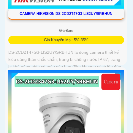
CAMERA HIKVISION DS-2CD2T47G3-LIS2UY/SRBHUN
Giá Bán:
Giá Khuyến Mại: 5%-35%
DS-2CD2T47G3-LIS2UY/SRBHUN là dòng camera thiết kế
kiểu dáng thân chắc chắn, trang bị chống nước IP 67, trang
bị khả năng nhìn có màu vào ban đêm khoảng cách lên đến
60m, phát hiện chuyển động và phân biệt được người và
phương tiện, ống kính 4