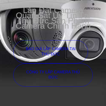
Lắp Đặt Camera
Quan Sát Uy Tín Tại
Thủ Đức Sản Phẩm
Camera Chính Hãng
BÁO GIÁ LẮP CAMERA TẠI
THỦ ĐỨC
CÔNG TY LẮP CAMERA THỦ
ĐỨC