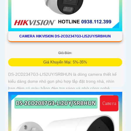
CAMERA HIKVISION DS-2CD2347G3-LIS2UY/SRBHUN
Giá Bán:
Giá Khuyến Mại: 5%-35%
DS-2CD2347G3-LIS2UY/SRBHUN là dòng camera thiết kế
kiểu dáng dome nhỏ gọn phù hợp lắp đặt trong nhà, nhìn
ban đêm có màu bằng đèn trợ sáng và nhờ công nghệ
ColorVU HikAI-ISP, có tính năng AI giúp nhận diện người và
phương tiện, tích hợp micro kép