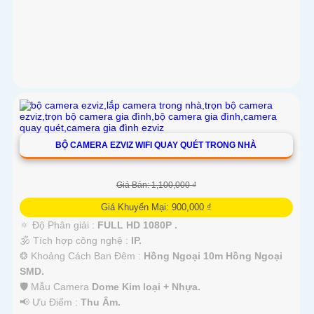
BỘ CAMERA EZVIZ WIFI QUAY QUÉT TRONG NHÀ
Giá Bán: 1,100,000 ₫
Giá Khuyến Mại: 900,000 ₫
🔅 Độ Phân giải :
FULL HD 1080P .
🕉️ Tích hợp công nghệ :
IP.
❂ Khoảng Cách Ban Đêm :
Hồng Ngoại 10m Hồng Ngoại
SMD.
🛡 Mẫu Camera
Dome Kim loại + Nhựa.
️📢 Ưu Điểm :
Thu Âm.