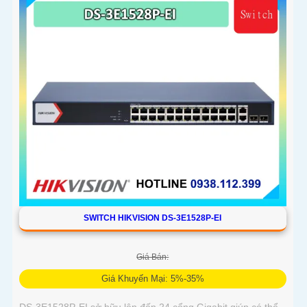
SWITCH HIKVISION DS-3E1528P-EI
Giá Bán:
Giá Khuyến Mại: 5%-35%
DS-3E1528P-EI sở hữu lên đến 24 cổng Gigabit giúp có thể