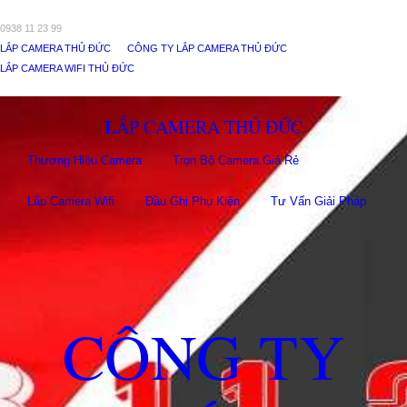
0938 11 23 99
LẮP CAMERA THỦ ĐỨC
CÔNG TY LẮP CAMERA THỦ ĐỨC
LẮP CAMERA WIFI THỦ ĐỨC
LẮP CAMERA THỦ ĐỨC
Thương Hiệu Camera
Trọn Bộ Camera Giá Rẻ
Lắp Camera Wifi
Đầu Ghi Phụ Kiên
Tư Vấn Giải Pháp
CÔNG TY