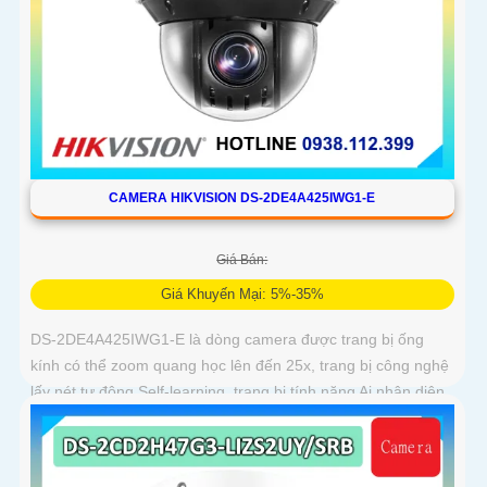
CAMERA HIKVISION DS-2DE4A425IWG1-E
Giá Bán:
Giá Khuyến Mại: 5%-35%
DS-2DE4A425IWG1-E là dòng camera được trang bị ống
kính có thể zoom quang học lên đến 25x, trang bị công nghệ
lấy nét tự động Self-learning, trang bị tính năng Ai nhận diện
chính xác tích hợp AcuSearch khi kết hợp chung với đầu ghi
hình, nhìn ban đêm bằng hồng ngoại 50m