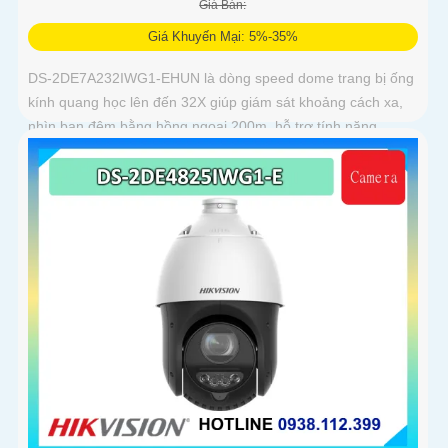
Giá Bán:
Giá Khuyến Mại: 5%-35%
DS-2DE7A232IWG1-EHUN là dòng speed dome trang bị ống
kính quang học lên đến 32X giúp giám sát khoảng cách xa,
nhìn ban đêm bằng hồng ngoại 200m, hỗ trợ tính năng
AcuSense nâng cao hiệu quả giám sát an ninh, có tốc độ lấy
nét cao nhờ công nghệ Self-learning