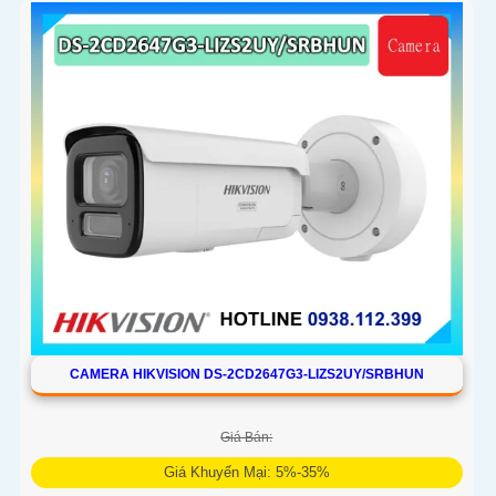
CAMERA HIKVISION DS-2CD2647G3-LIZS2UY/SRBHUN
Giá Bán:
Giá Khuyến Mại: 5%-35%