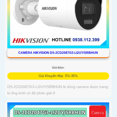
CAMERA HIKVISION DS-2CD2087G3-LI2UY/SRBHUN
Giá Bán:
Giá Khuyến Mại: 5%-35%
DS-2CD2087G3-LI2UY/SRBHUN là dòng camera được trang
bị ống kính có độ phân giải 8