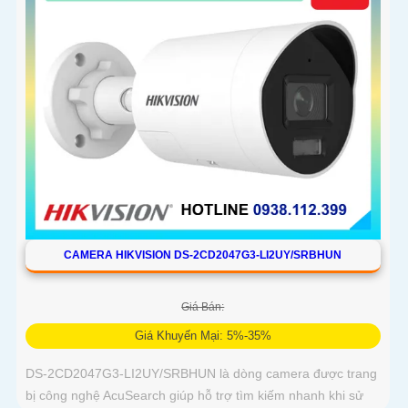
CAMERA HIKVISION DS-2CD2047G3-LI2UY/SRBHUN
Giá Bán:
Giá Khuyến Mại: 5%-35%
DS-2CD2047G3-LI2UY/SRBHUN là dòng camera được trang
bị công nghệ AcuSearch giúp hỗ trợ tìm kiếm nhanh khi sử