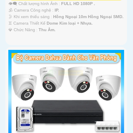
👁️‍🗨 Chất lượng hình Ảnh :
FULL HD 1080P .
🕉️ Camera Công nghệ :
IP.
🌛 Khi xem thiếu sáng :
Hồng Ngoại 10m Hồng Ngoại SMD.
♊ Camera Thiết Kế
Dome Kim loại + Nhựa.
️💎 Chức Năng :
Thu Âm.