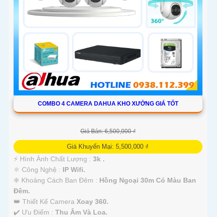
COMBO 4 CAMERA DAHUA KHO XƯỞNG GIÁ TỐT
Giá Bán: 6,500,000 ₫
Giá Khuyến Mại: 5,500,000 ₫
️⚡ Hình Ành Chất Lượng :
3k .
⚛️ Công Nghệ :
IP Wifi.
❈ Khoảng Cách Ban Đêm :
Hồng Ngoại 30m Có Màu Ban
Ðêm.
👑 Thiết Kế Camera
Xoay 360.
️✔️ Ưu Điểm :
Thu Âm Và Loa.