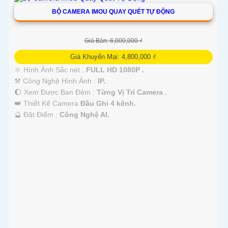
BỘ CAMERA IMOU QUAY QUÉT TỰ ĐỘNG
'
Giá Bán: 6,000,000 ₫
Giá Khuyến Mại: 4,800,000 ₫
🔆 Hình Ảnh Sắc nét :
FULL HD 1080P .
⚒ Công Nghệ Hình Ảnh :
IP.
🌔 Xem Được Ban Đêm :
Từng Vị Trí Camera .
👑 Thiết Kế Camera
Đầu Ghi 4 kênh.
️🔮 Đặt Điểm :
Công Nghệ AI.