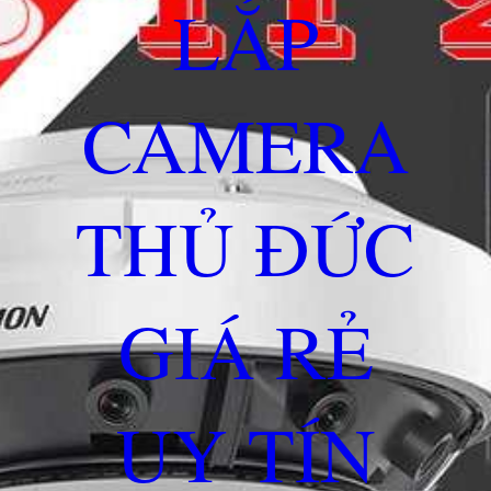
LẮP
CAMERA
THỦ ĐỨC
GIÁ RẺ
UY TÍN