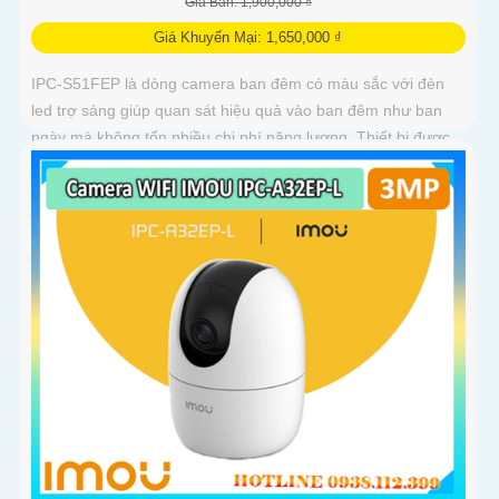
Giá Bán: 1,900,000 ₫
Giá Khuyến Mại: 1,650,000 ₫
IPC-S51FEP là dòng camera ban đêm có màu sắc với đèn
led trợ sáng giúp quan sát hiệu quả vào ban đêm như ban
ngày mà không tốn nhiều chi phí năng lượng. Thiết bị được
trang bị...