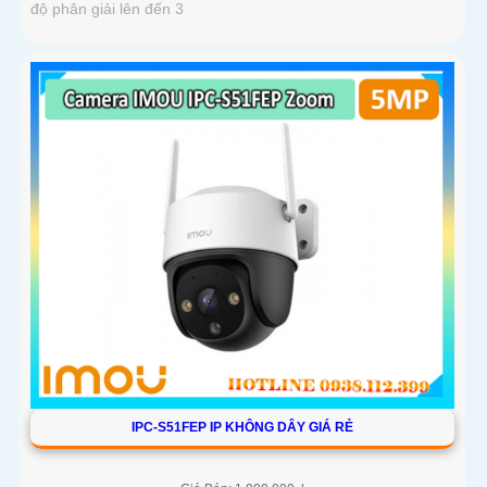
độ phân giải lên đến 3
IPC-S51FEP IP KHÔNG DÂY GIÁ RẺ