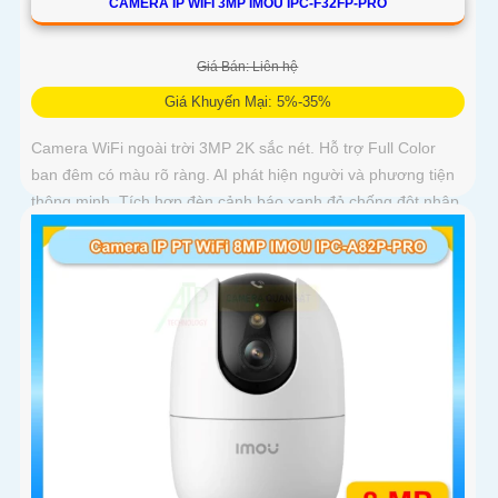
CAMERA IP WIFI 3MP IMOU IPC-F32FP-PRO
Giá Bán: Liên hệ
Giá Khuyến Mại: 5%-35%
Camera WiFi ngoài trời 3MP 2K sắc nét. Hỗ trợ Full Color
ban đêm có màu rõ ràng. AI phát hiện người và phương tiện
thông minh. Tích hợp đèn cảnh báo xanh đỏ chống đột nhập