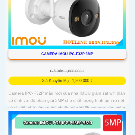
CAMERA IMOU IPC-F32P 3MP
Giá Bán: 1,600,000 ₫
Giá Khuyến Mại: 1,300,000 ₫
Camera IPC-F32P mẫu mới của nhà IMOU giám sát wifi thân
cố định với độ phân giải 3MP cho chất lượng hình ảnh rõ nét
và chi tiết nhờ công nghệ chuẩn nén H265 camera giúp giảm
băng...