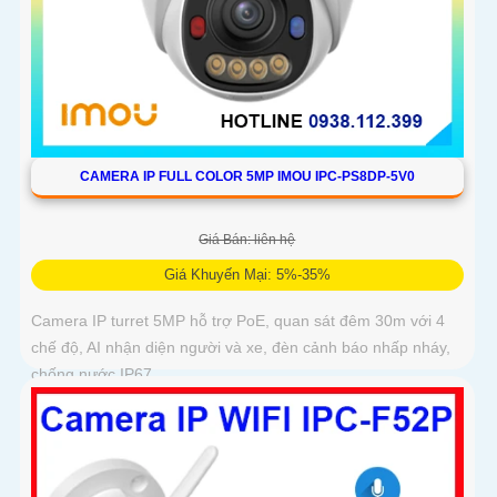
CAMERA IP FULL COLOR 5MP IMOU IPC-PS8DP-5V0
Giá Bán: liên hệ
Giá Khuyến Mại: 5%-35%
Camera IP turret 5MP hỗ trợ PoE, quan sát đêm 30m với 4
chế độ, AI nhận diện người và xe, đèn cảnh báo nhấp nháy,
chống nước IP67