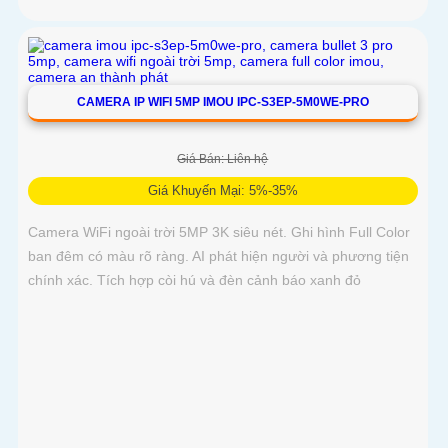
CAMERA IP WIFI 5MP IMOU IPC-S3EP-5M0WE-PRO
Giá Bán: Liên hệ
Giá Khuyến Mại: 5%-35%
Camera WiFi ngoài trời 5MP 3K siêu nét. Ghi hình Full Color
ban đêm có màu rõ ràng. AI phát hiện người và phương tiện
chính xác. Tích hợp còi hú và đèn cảnh báo xanh đỏ