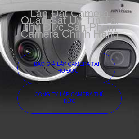
Lắp Đặt Camera
Quan Sát Uy Tín Tại
Thủ Đức Sản Phẩm
Camera Chính Hãng
BÁO GIÁ LẮP CAMERA TẠI
THỦ ĐỨC
CÔNG TY LẮP CAMERA THỦ
ĐỨC