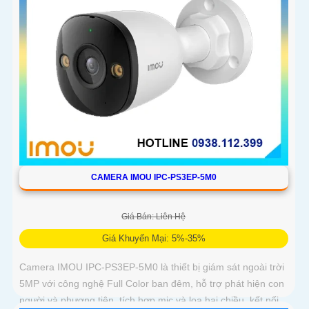
CAMERA IMOU IPC-PS3EP-5M0
Giá Bán: Liên Hệ
Giá Khuyến Mại: 5%-35%
Camera IMOU IPC-PS3EP-5M0 là thiết bị giám sát ngoài trời
5MP với công nghệ Full Color ban đêm, hỗ trợ phát hiện con
người và phương tiện, tích hợp mic và loa hai chiều, kết nối