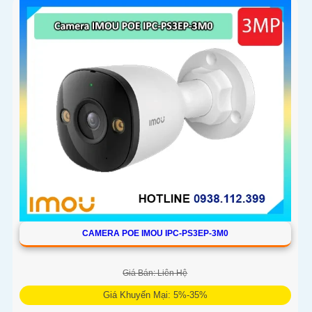
PoE tiện lợi, phù hợp cho gia đình, cửa hàng và văn phòng
CAMERA POE IMOU IPC-PS3EP-3M0
Giá Bán: Liên Hệ
Giá Khuyến Mại: 5%-35%