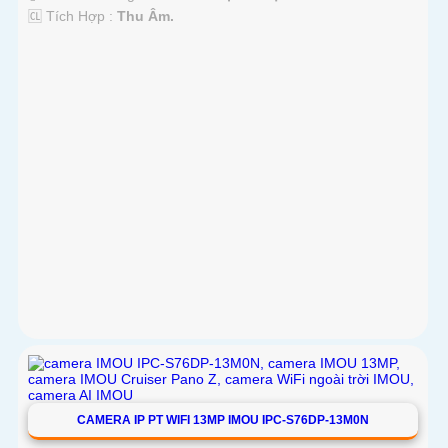
️🆑 Tích Hợp :
Thu Âm.
CAMERA IP PT WIFI 13MP IMOU IPC-S76DP-13M0N