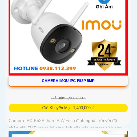
CAMERA IMOU IPC-F52P 5MP
Giá Bán: 1,500,000 ₫
Giá Khuyến Mại: 1,400,000 ₫
Camera IPC-F52P thân IP WiFi cố định ngoài trời với độ
phân giải 5MP mang lại hình ảnh sắc nét, camera tích hợp
hồng ngoại 30m, mic ghi âm, hỗ trợ chuẩn nén H.265 tiết