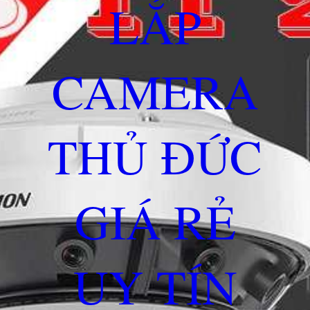
LẮP
CAMERA
THỦ ĐỨC
GIÁ RẺ
UY TÍN