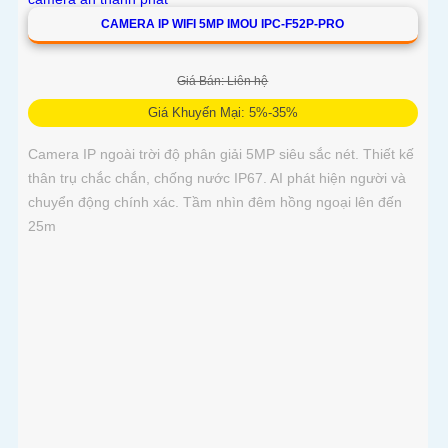
CAMERA IP WIFI 5MP IMOU IPC-F52P-PRO
Giá Bán: Liên hệ
Giá Khuyến Mại: 5%-35%
Camera IP ngoài trời độ phân giải 5MP siêu sắc nét. Thiết kế
thân trụ chắc chắn, chống nước IP67. AI phát hiện người và
chuyển động chính xác. Tầm nhìn đêm hồng ngoại lên đến
25m