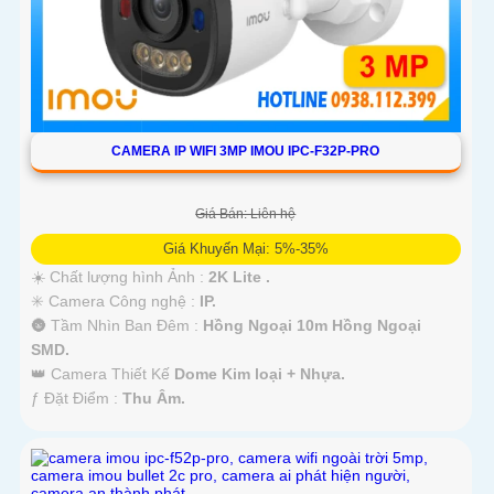
CAMERA IP WIFI 3MP IMOU IPC-F32P-PRO
Giá Bán: Liên hệ
Giá Khuyến Mại: 5%-35%
☀️ Chất lượng hình Ảnh :
2K Lite .
✳️ Camera Công nghệ :
IP.
🌚 Tầm Nhìn Ban Đêm :
Hồng Ngoại 10m Hồng Ngoại
SMD.
👑 Camera Thiết Kế
Dome Kim loại + Nhựa.
️ƒ Đặt Điểm :
Thu Âm.