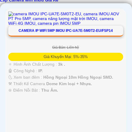
Lắp Camera Wifi Imou Giá Rẻ
CAMERA IP WIFI 5MP IMOU IPC-UA7E-5M0T2-EU/FSP14
'
Giá Bán: Liên hệ
Giá Khuyến Mại: 5%-35%
🔅 Hình Ành Chất Lượng :
3k .
🤖️ Công Nghệ :
IP.
🌜 Xem ban đêm :
Hồng Ngoại 10m Hồng Ngoại SMD.
⚒ Thiết Kế Camera
Dome Kim loại + Nhựa.
️☣️ Điểm Nỗi Bật :
Thu Âm.