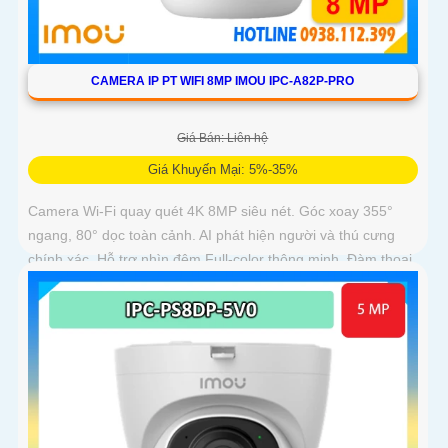
CAMERA IP PT WIFI 8MP IMOU IPC-A82P-PRO
Giá Bán: Liên hệ
Giá Khuyến Mại: 5%-35%
Camera Wi-Fi quay quét 4K 8MP siêu nét. Góc xoay 355°
ngang, 80° dọc toàn cảnh. AI phát hiện người và thú cưng
chính xác. Hỗ trợ nhìn đêm Full-color thông minh. Đàm thoại
2 chiều tiện lợi từ xa