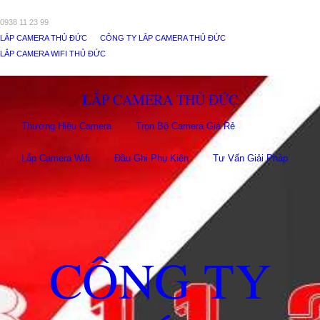
0938 11 23 99
LẮP CAMERA THỦ ĐỨC
CÔNG TY LẮP CAMERA THỦ ĐỨC
LẮP CAMERA WIFI THỦ ĐỨC
LẮP CAMERA THỦ ĐỨC
Thương Hiệu Camera
Trọn Bộ Camera Giá Rẻ
Lắp Camera Wifi
Đầu Ghi Phụ Kiên
Tư Vấn Giải Pháp
CÔNG TY