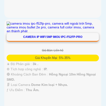
CAMERA IP WIFI 5MP IMOU IPC-F52FP-PRO
Giá Bán: Liên hệ
Giá Khuyến Mại: 5%-35%
☀️ Độ Phân giải :
3k .
⚙ Tích hợp công nghệ :
IP.
🔴 Khoảng Cách Ban Đêm :
Hồng Ngoại 10m Hồng Ngoại
SMD.
🗜️ Loại Camera
Dome Kim loại + Nhựa.
️ƒ Ưu Điểm :
Thu Âm.