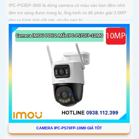
IPC-PS3EP-3M0 là dòng camera có màu vào ban đêm nhờ
đèn trợ sáng được trang bị, ống kính có độ phân giải 3.0MP
cho ra hình ảnh sắt nét, chuẩn nén H
CAMERA IPC-PS70FP-10M0 GIÁ TỐT