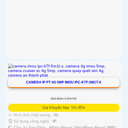
CAMERA IP PT 4G 5MP IMOU IPC-K7F-5M1T-X
Giá Bán: Liên hệ
Giá Khuyến Mại: 5%-35%
🔆 Hình ảnh chất lượng :
3k .
🏆 Sử dụng công nghệ :
IP.
🌔 Tầm Xa Ban Đêm :
Hồng Ngoại 10m Hồng Ngoại SMD.