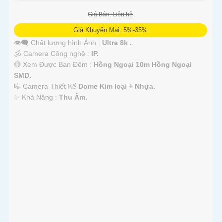
Giá Bán: Liên hệ
Giá Khuyến Mại: 5%-35%
👁️‍🗨 Chất lượng hình Ảnh :
Ultra 8k .
🕉️ Camera Công nghệ :
IP.
🔴 Xem Được Ban Đêm :
Hồng Ngoại 10m Hồng Ngoại
SMD.
🎼️ Camera Thiết Kế
Dome Kim loại + Nhựa.
️✨ Khả Năng :
Thu Âm.