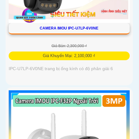
CAMERA IMOU IPC-U7LP-6V0NE
Giá Bán: 2,300,000 ₫
Giá Khuyến Mại: 2,100,000 ₫
IPC-U7LP-6V0NE trang bị ống kính có độ phân giải 6