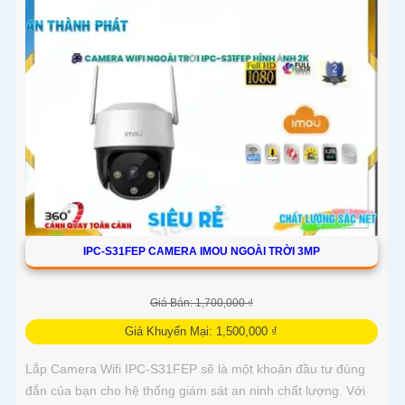
kiệm băng thông
IPC-S31FEP CAMERA IMOU NGOÀI TRỜI 3MP
Giá Bán: 1,700,000 ₫
Giá Khuyến Mại: 1,500,000 ₫
Lắp Camera Wifi IPC-S31FEP sẽ là một khoản đầu tư đúng
đắn của bạn cho hệ thống giám sát an ninh chất lượng. Với