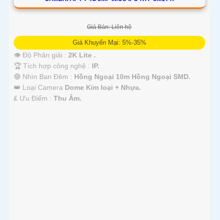
Giá Bán: Liên hệ
Giá Khuyến Mại: 5%-35%
👁 Độ Phân giải :
2K Lite .
🏆 Tích hợp công nghệ :
IP.
🔴 Nhìn Ban Đêm :
Hồng Ngoại 10m Hồng Ngoại SMD.
👑 Loại Camera
Dome Kim loại + Nhựa.
️₤ Ưu Điểm :
Thu Âm.