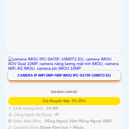
CAMERA IP WIFI 5MP+5MP IMOU IPC-SA70F-10M0T2-EU
Giá Bán: Liên hệ
Giá Khuyến Mại: 5%-35%
🔆 Chất lượng hình :
10 MP.
🕉️ Công Nghệ Sử Dụng :
IP.
✪ Video Ban Đêm :
Hồng Ngoại 10m Hồng Ngoại SMD.
🤹 Camera Dòng
Dome Kim loại + Nhựa.