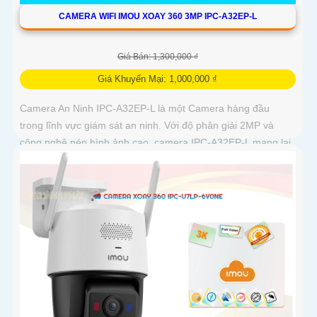
CAMERA WIFI IMOU XOAY 360 3MP IPC-A32EP-L
Giá Bán: 1,300,000 ₫
Giá Khuyến Mại: 1,000,000 ₫
Camera An Ninh IPC-A32EP-L là một Camera hàng đầu
trong lĩnh vực giám sát an ninh. Với độ phân giải 2MP và
công nghệ nén hình ảnh cao, camera IPC-A32EP-L mang lại
hình ảnh sắc nét và chất lượng cao