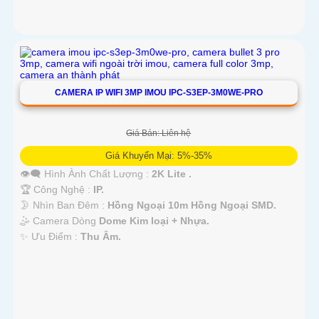
CAMERA IP WIFI 3MP IMOU IPC-S3EP-3M0WE-PRO
Giá Bán: Liên hệ
Giá Khuyến Mại: 5%-35%
👁️‍🗨 Hình Ành Chất Lượng :
2K Lite .
🏆 Công Nghệ :
IP.
🌛 Nhìn Ban Đêm :
Hồng Ngoại 10m Hồng Ngoại SMD.
🤹 Camera Dòng
Dome Kim loại + Nhựa.
️✨ Ưu Điểm :
Thu Âm.