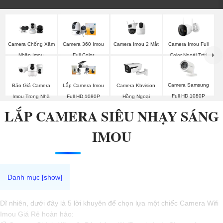
Camera Imou 2 Mắt
Camera Imou Full
Camera Chống Xâm
Camera 360 Imou
Color Ngoài Trời
Nhập Imou
Full Color
Camera Samsung
Báo Giá Camera
Lắp Camera Imou
Camera Kbvision
Full HD 1080P
Imou Trong Nhà
Full HD 1080P
Hồng Ngoại
LẮP CAMERA SIÊU NHẠY SÁNG
IMOU
Dĩ nhiên, dưới đây là 5 lời khuyên để chọn lựa một chiếc Camera Wifi
Imou Giá Rẻ hoàn hảo: