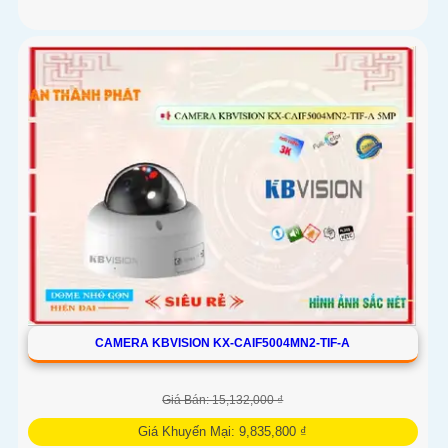
CAMERA KBVISION KX-CAIF5004MN2-TIF-A
Giá Bán: 15,132,000 ₫
Giá Khuyến Mại: 9,835,800 ₫