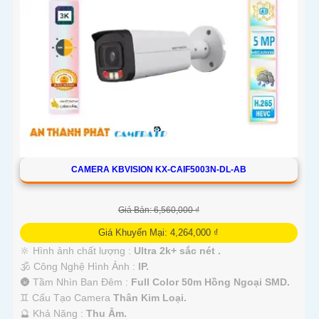
CAMERA KBVISION KX-CAIF5003N-DL-AB
Giá Bán: 6,560,000 ₫
Giá Khuyến Mại: 4,264,000 ₫
🔆 Hình ảnh chất lượng :
Ultra 2k+ sắc nét .
🕉️ Công Nghệ Hình Ảnh :
IP.
🌚 Tầm Nhìn Ban Đêm :
Full Color 50m Hồng Ngoại SMD.
♊ Cấu Tạo Camera
Thân Kim Loại.
️🔮 Khả Năng :
Thu Âm.