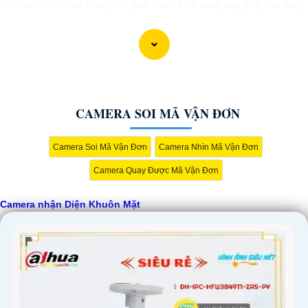
hình ảnh chính xác trong thời gian thực. Tính năng này giúp làm tăng
cường an ninh hơn, ngăn chặn các rủi ro tiềm ẩn và bảo vệ tài sản
hiệu quả. Camera nhận diện khuôn mặt còn giúp quản lý nhân viên,
khách hàng và dịch vụ một cách hiệu quả và tiện lợi.
CAMERA SOI MÃ VẬN ĐƠN
Camera Soi Mã Vận Đơn
Camera Nhìn Mã Vận Đơn
Camera Quay Được Mã Vận Đơn
Camera nhận Diện Khuôn Mặt
'