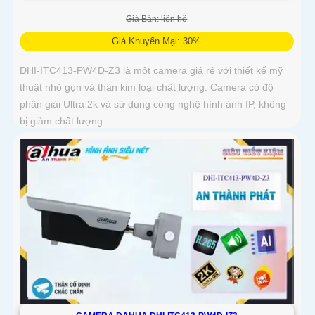
Giá Bán: liên hệ
Giá Khuyến Mại: 30%
DHI-ITC413-PW4D-Z3 là một camera giá rẻ với thiết kế mỹ
thuật nhỏ gọn và thân kim loại chất lượng. Camera có độ
phân giải Ultra 2k và sử dụng công nghệ hình ảnh IP, không
bị giảm chất lượng