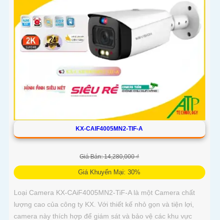
KX-CAIF4005MN2-TIF-A
Giá Bán: 14,280,000 ₫
Giá Khuyến Mại: 30%
Loại Camera KX-CAiF4005MN2-TiF-A là một Camera chất
lượng cao của công ty KX. Với thiết kế nhỏ gọn và tiện lợi,
camera này thích hợp để giám sát và bảo vệ các khu vực