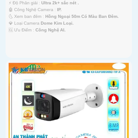
️⚡ Độ Phân giải :
Ultra 2k+ sắc nét .
🤖️ Công Nghệ Camera :
IP.
🌜 Xem ban đêm :
Hồng Ngoại 50m Có Màu Ban Đêm.
💎 Loại Camera
Dome Kim Loại.
️🆑 Ưu Điểm :
Công Nghệ AI.