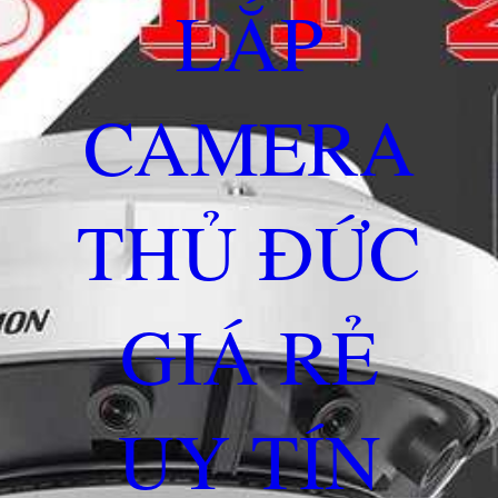
LẮP
CAMERA
THỦ ĐỨC
GIÁ RẺ
UY TÍN