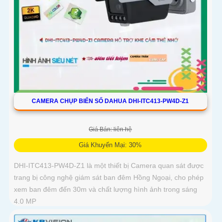
CAMERA CHỤP BIỂN SỐ DAHUA DHI-ITC413-PW4D-Z1
Giá Bán: liên hệ
Giá Khuyến Mại: 30%
DHI-ITC413-PW4D-Z1 là một thiết bị Camera quan sát được
trang bị công nghệ giám sát ban đêm Hồng Ngoại, cho phép
xem ban đêm đến 30m và chất lượng hình ảnh trong sáng
4.0 MP