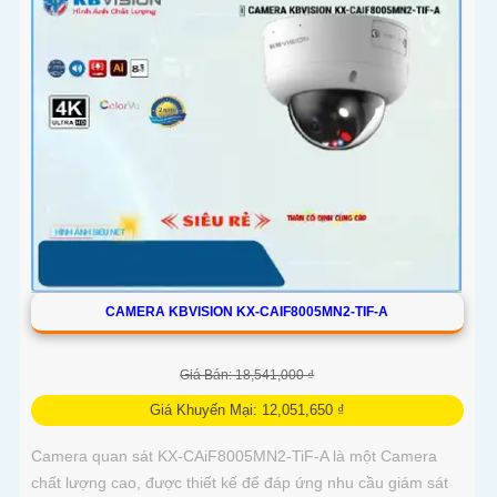
CAMERA KBVISION KX-CAIF8005MN2-TIF-A
Giá Bán: 18,541,000 ₫
Giá Khuyến Mại: 12,051,650 ₫
Camera quan sát KX-CAiF8005MN2-TiF-A là một Camera
chất lượng cao, được thiết kế để đáp ứng nhu cầu giám sát