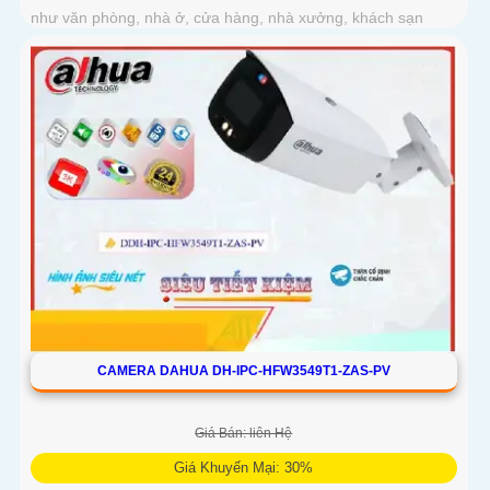
như văn phòng, nhà ở, cửa hàng, nhà xưởng, khách sạn
CAMERA DAHUA DH-IPC-HFW3549T1-ZAS-PV
Giá Bán: liên Hệ
Giá Khuyến Mại: 30%