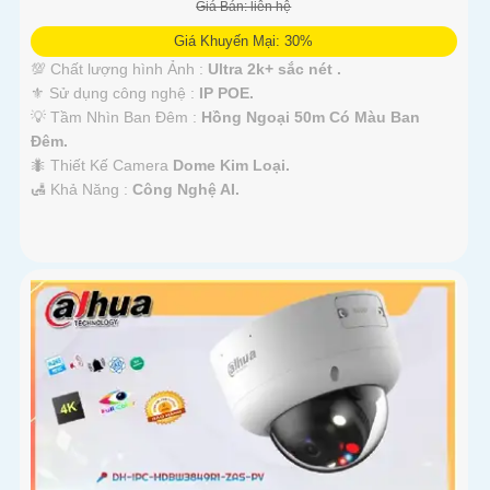
Giá Bán: liên hệ
Giá Khuyến Mại: 30%
💯 Chất lượng hình Ảnh :
Ultra 2k+ sắc nét .
⚜️ Sử dụng công nghệ :
IP POE.
💡 Tầm Nhìn Ban Đêm :
Hồng Ngoại 50m Có Màu Ban
Đêm.
🐜 Thiết Kế Camera
Dome Kim Loại.
️🛃 Khả Năng :
Công Nghệ AI.