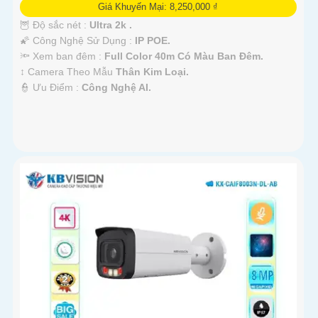
Giá Khuyến Mại: 8,250,000 ₫
🦉 Độ sắc nét :
Ultra 2k .
🌠 Công Nghệ Sử Dụng :
IP POE.
🔦 Xem ban đêm :
Full Color 40m Có Màu Ban Đêm.
↕️ Camera Theo Mẫu
Thân Kim Loại.
️👮 Ưu Điểm :
Công Nghệ AI.