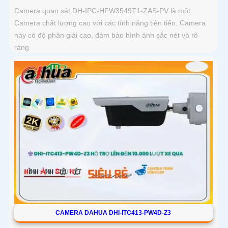
Camera quan sát DH-IPC-HFW3549T1-ZAS-PV là một
Camera chất lượng cao với các tính năng tiên tiến. Camera
này có độ phân giải cao, đảm bảo hình ảnh sắc nét và rõ
ràng
CAMERA DAHUA DHI-ITC413-PW4D-Z3