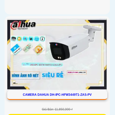
CAMERA DAHUA DH-IPC-HFW3449T1-ZAS-PV
Giá Bán: 11,850,000 ₫