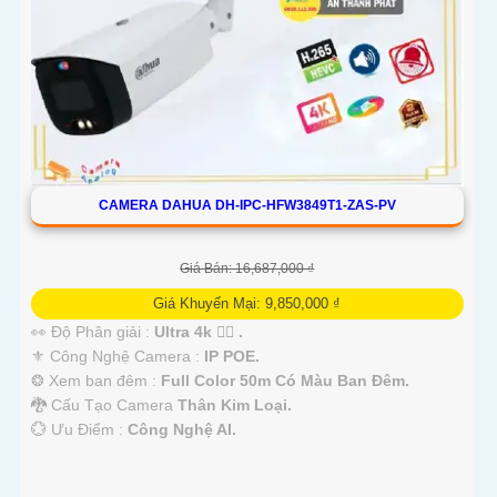
CAMERA DAHUA DH-IPC-HFW3849T1-ZAS-PV
Giá Bán: 16,687,000 ₫
Giá Khuyến Mại: 9,850,000 ₫
👀 Độ Phân giải :
Ultra 4k 👍🏾 .
⚜️ Công Nghệ Camera :
IP POE.
❂ Xem ban đêm :
Full Color 50m Có Màu Ban Đêm.
🐉️ Cấu Tạo Camera
Thân Kim Loại.
️💮 Ưu Điểm :
Công Nghệ AI.