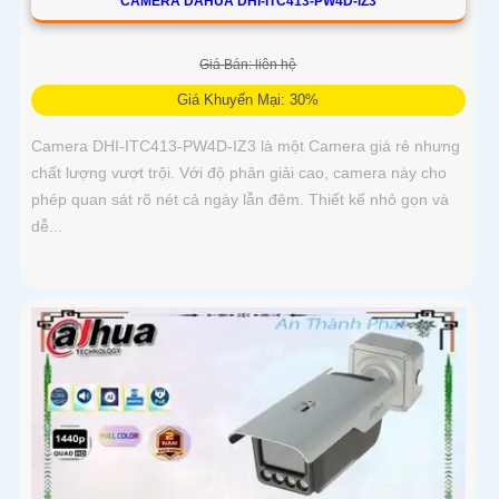
CAMERA DAHUA DHI-ITC413-PW4D-IZ3
Giá Bán: liên hệ
Giá Khuyến Mại: 30%
Camera DHI-ITC413-PW4D-IZ3 là một Camera giá rẻ nhưng
chất lượng vượt trội. Với độ phân giải cao, camera này cho
phép quan sát rõ nét cả ngày lẫn đêm. Thiết kế nhỏ gọn và
dễ...