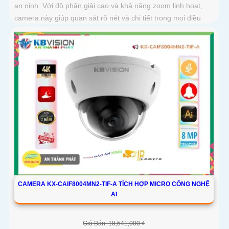
an ninh. Với độ phân giải cao và khả năng zoom linh hoạt,
camera này giúp quan sát rõ nét và chi tiết trong mọi điều
kiện ánh sáng
CAMERA KX-CAIF8004MN2-TIF-A TÍCH HỢP MICRO CÔNG NGHỆ
AI
Giá Bán: 18,541,000 ₫