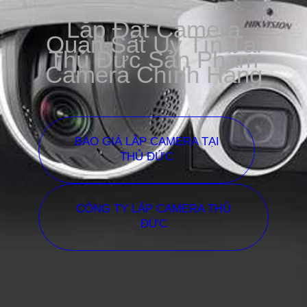
Lắp Đặt Camera
Quan Sát Uy Tín Tại
Thủ Đức Sản Phẩm
Camera Chính Hãng
BÁO GIÁ LẮP CAMERA TẠI
THỦ ĐỨC
CÔNG TY LẮP CAMERA THỦ
ĐỨC