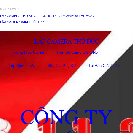
0938 11 23 99
LẮP CAMERA THỦ ĐỨC
CÔNG TY LẮP CAMERA THỦ ĐỨC
LẮP CAMERA WIFI THỦ ĐỨC
LẮP CAMERA THỦ ĐỨC
Thương Hiệu Camera
Trọn Bộ Camera Giá Rẻ
Lắp Camera Wifi
Đầu Ghi Phụ Kiên
Tư Vấn Giải Pháp
CÔNG TY