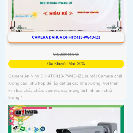
CAMERA DAHUA DHI-ITC413-PW4D-IZ1
Giá Bán: liên hệ
Giá Khuyến Mại: 30%
Camera An Ninh DHI-ITC413-PW4D-IZ1 là một Camera chất
lượng cao, phù hợp để lắp đặt tại các nhà xưởng. Với thân
kim loại chắc chắn, camera này mang lại hình ảnh chất
lượng 4