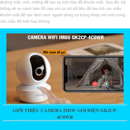
đường mắt, mũi, miệng để tạo ra một bản đồ khuôn mặt. Sau đó, hệ
thống sẽ so sánh bản đồ này với cơ sở dữ liệu đã lưu trữ các mẫu
khuôn mặt để xác định xem người dùng có trùng khớp với một trong
các mẫu đã biết hay không.
GIỚI THIỆU CAMERA IMOU GỌI ĐIỆN GK2CP-
4C0WR