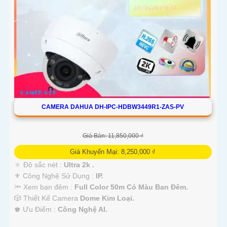
CAMERA DAHUA DH-IPC-HDBW3449R1-ZAS-PV
Giá Bán: 11,850,000 ₫
Giá Khuyến Mại: 8,250,000 ₫
🔅 Độ sắc nét :
Ultra 2k .
⚜️ Công Nghệ Sử Dụng :
IP.
🔦 Xem ban đêm :
Full Color 50m Có Màu Ban Đêm.
🎲 Thiết Kế Camera
Dome Kim Loại.
️♚ Ưu Điểm :
Công Nghệ AI.