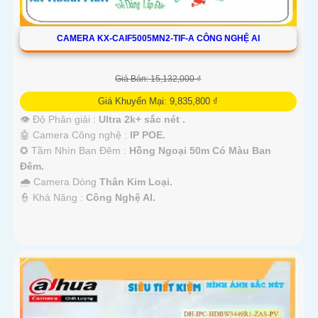
CAMERA KX-CAIF5005MN2-TIF-A CÔNG NGHỆ AI
Giá Bán: 15,132,000 ₫
Giá Khuyến Mại: 9,835,800 ₫
👁 Độ Phân giải :
Ultra 2k+ sắc nét .
🤖️ Camera Công nghệ :
IP POE.
✪ Tầm Nhìn Ban Đêm :
Hồng Ngoại 50m Có Màu Ban
Đêm.
🌧️ Camera Dòng
Thân Kim Loại.
️👮 Khả Năng :
Công Nghệ AI.