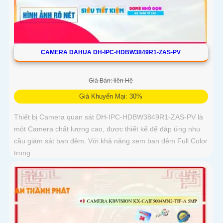
CAMERA DAHUA DH-IPC-HDBW3849R1-ZAS-PV
Giá Bán: liên Hệ
Giá Khuyến Mại: 30%
Thiết bị Camera quan sát DH-IPC-HDBW3849R1-ZAS-PV là
một Camera chất lượng cao, được thiết kế để đáp ứng nhu
cầu giám sát ban đêm. Với khả năng xem ban đêm Full Color
trong...