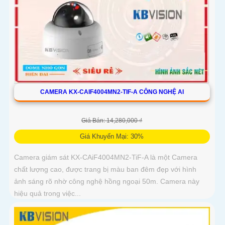
CAMERA KX-CAIF4004MN2-TIF-A CÔNG NGHỆ AI
Giá Bán: 14,280,000 ₫
Giá Khuyến Mại: 30%
Camera giám sát KX-CAiF4004MN2-TiF-A là một Camera
chất lượng cao, được trang bị màu ban đêm đẹp với hình
ảnh sáng rõ nhờ công nghệ hồng ngoại 50m. Camera này
hiệu quả trong việc...