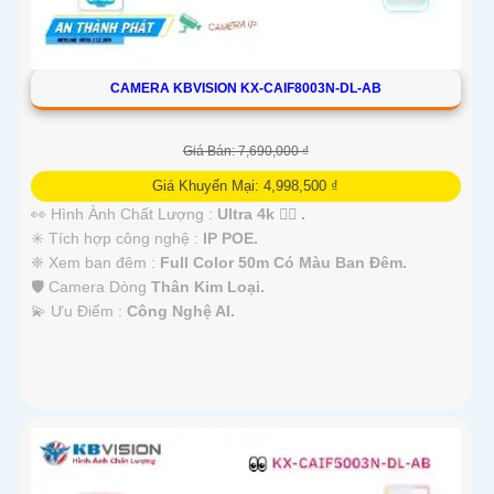
CAMERA KBVISION KX-CAIF8003N-DL-AB
Giá Bán: 7,690,000 ₫
Giá Khuyến Mại: 4,998,500 ₫
👀 Hình Ành Chất Lượng :
Ultra 4k 👍🏾 .
✳️ Tích hợp công nghệ :
IP POE.
❈ Xem ban đêm :
Full Color 50m Có Màu Ban Đêm.
🛡 Camera Dòng
Thân Kim Loại.
️💫 Ưu Điểm :
Công Nghệ AI.