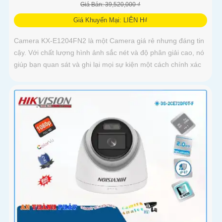
Giá Bán: 39,520,000 ₫
Giá Khuyến Mại: LIÊN H₫
Camera KX-E1204FN2 là một Camera giá rẻ nhưng đáng tin
cậy. Với chất lượng hình ảnh sắc nét và độ phân giải cao, nó
giúp bạn quan sát và ghi lại mọi sự kiện một cách chính xác