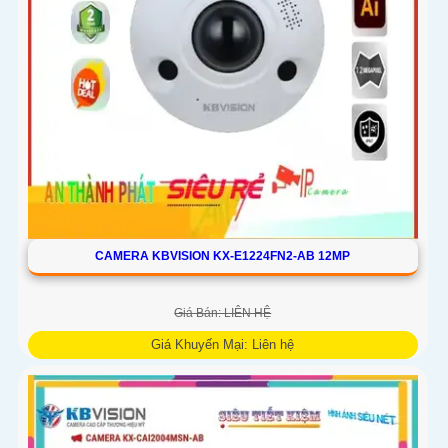
CAMERA KBVISION KX-E1224FN2-AB 12MP
Giá Bán: LIÊN HỆ
Giá Khuyến Mại: Liên hệ
Camera giám sát KX-E1224FN2-AB sử dụng công nghệ
Starlight tiên tiến, có khả năng giám sát tốt trong môi trường
thiếu ánh sáng. Với độ phân giải HD IP, sản phẩm này mang