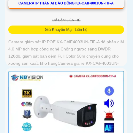
CAMERA IP THÂN AI BÁO ĐỘNG KX-CAIF4003UN-TIF-A
Giá Bán: LIÊN HỆ
Giá Khuyến Mại: Liên hệ
Camera giám sát IP POE KX-CAiF4003UN-TiF-A độ phân giải
4.0 MP tích hợp công nghệ Chống ngược sáng DWDR
120db, giám sát ban đêm Full Color 50m chuyên dụng cho
xưởng sản xuất, kho hàngCamera giá rẻ KX-CAiF4003UN-
TiF-A, độ phân giải 4