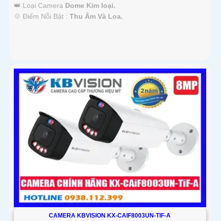
👑 Loại Camera
Dome Kim loại.
️💠 Điểm Nỗi Bật :
Thu Âm Và Loa.
CAMERA KBVISION KX-CAIF8003UN-TIF-A