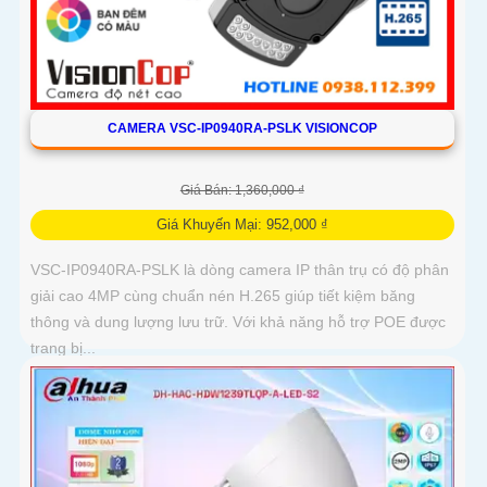
CAMERA VSC-IP0940RA-PSLK VISIONCOP
Giá Bán: 1,360,000 ₫
Giá Khuyến Mại: 952,000 ₫
VSC-IP0940RA-PSLK là dòng camera IP thân trụ có độ phân
giải cao 4MP cùng chuẩn nén H.265 giúp tiết kiệm băng
thông và dung lượng lưu trữ. Với khả năng hỗ trợ POE được
trang bị...