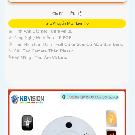
Giá Bán: LIÊN HỆ
Giá Khuyến Mại: Liên hệ
☀️ Hình Ảnh Sắc nét :
Ultra 4k 👍🏾 .
✳️ Công Nghệ Hình Ảnh :
IP POE.
🌛 Tầm Nhìn Ban Đêm :
Full Color 50m Có Màu Ban Ðêm.
💦 Cấu Tạo Camera
Thân Plastic.
️🎙 Khả Năng :
Thu Âm Và Loa.