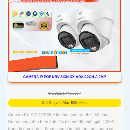
CAMERA IP POE KBVISION KX-AD2112CN-A 2MP
Giá Bán: 1,440,000 ₫
Giá Khuyến Mại: 936,000 ₫
Camera KX-AD2112CN-A là dòng camera thiết kế dạng
Dome mang đến hình ảnh sắc nét với độ phân giải 2.0MP,
trang bị ống kính 2. 8mm cung cấp hình ảnh góc quan sát