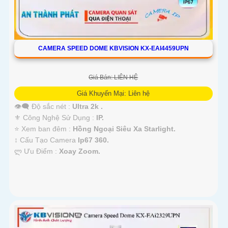
CAMERA SPEED DOME KBVISION KX-EAI4459UPN
Giá Bán: LIÊN HỆ
Giá Khuyến Mại: Liên hệ
👁️‍🗨 Độ sắc nét :
Ultra 2k .
⚜️ Công Nghệ Sử Dụng :
IP.
⭐ Xem ban đêm :
Hồng Ngoại Siêu Xa Starlight.
↕️ Cấu Tạo Camera
Ip67 360.
️ლ Ưu Điểm :
Xoay Zoom.