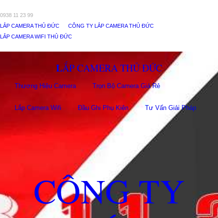
0938 11 23 99
LẮP CAMERA THỦ ĐỨC
CÔNG TY LẮP CAMERA THỦ ĐỨC
LẮP CAMERA WIFI THỦ ĐỨC
LẮP CAMERA THỦ ĐỨC
Thương Hiệu Camera
Trọn Bộ Camera Giá Rẻ
Lắp Camera Wifi
Đầu Ghi Phụ Kiên
Tư Vấn Giải Pháp
CÔNG TY