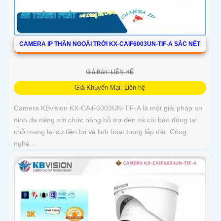
CAMERA IP THÂN NGOÀI TRỜI KX-CAIF6003UN-TIF-A SẮC NÉT
Giá Bán: LIÊN HỆ
Giá Khuyến Mại: Liên hệ
Camera KBvision KX-CAiF6003UN-TiF-A là một giải pháp an
ninh đa năng với chức năng hỗ trợ đèn và còi báo động tại
chỗ mang lại sự tiện lợi và linh hoạt trong lắp đặt. Công
nghệ...