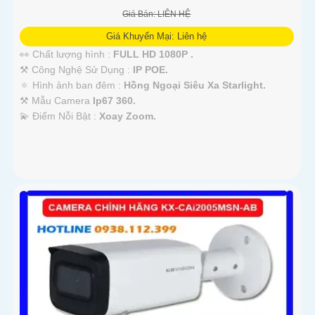
Giá Bán: LIÊN HỆ
Giá Khuyến Mại: Liên hệ
👀 Chất lượng hình :
FULL HD 1080P .
⚒ Công Nghệ Sử Dụng :
IP POE.
🔅 Hình ảnh ban đêm :
Hồng Ngoại Siêu Xa Starlight.
⚒ Mẫu Camera
Ip67 360.
️💫 Điểm Nỗi Bật :
Xoay Zoom.