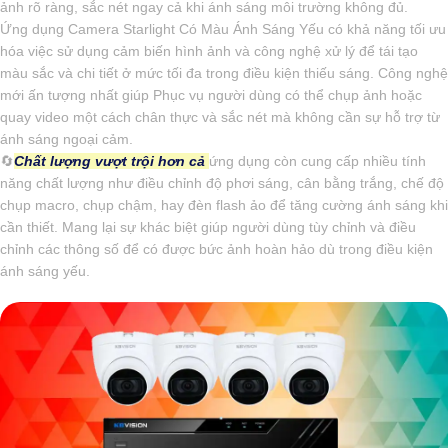
ảnh rõ ràng, sắc nét ngay cả khi ánh sáng môi trường không đủ.
Ứng dụng Camera Starlight Có Màu Ánh Sáng Yếu có khả năng tối ưu
hóa việc sử dụng cảm biến hình ảnh và công nghệ xử lý để tái tạo
màu sắc và chi tiết ở mức tối đa trong điều kiện thiếu sáng. Công nghệ
mới ấn tượng nhất giúp Phục vụ người dùng có thể chụp ảnh hoặc
quay video một cách chân thực và sắc nét mà không cần sự hỗ trợ từ
ánh sáng ngoại cảm.
🔄
Chất lượng vượt trội hơn cả
ứng dụng còn cung cấp nhiều tính
năng chất lượng như điều chỉnh độ phơi sáng, cân bằng trắng, chế độ
chụp macro, chụp chậm, hay đèn flash ảo để tăng cường ánh sáng khi
cần thiết. Mang lại sự khác biệt giúp người dùng tùy chỉnh và điều
chỉnh các thông số để có được bức ảnh hoàn hảo dù trong điều kiện
ánh sáng yếu.