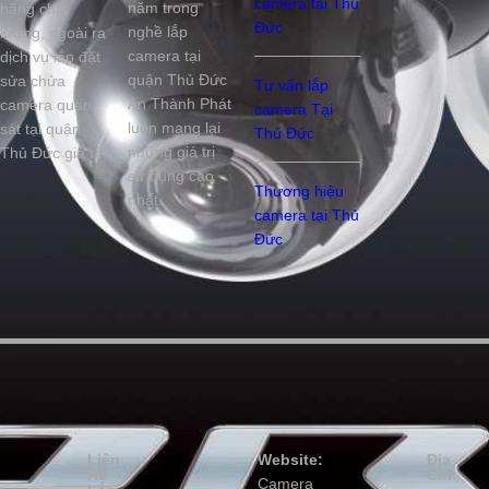
camera tại Thủ
năm trong
hãng chất
Đức
nghề lắp
lượng, ngoài ra
camera tại
dịch vụ lắp đặt
quận Thủ Đức
sửa chửa
Tư vấn lắp
An Thành Phát
camera quan
camera Tại
luôn mang lại
sát tại quận
Thủ Đức
những giá trị
Thủ Đức giá rẻ
sử dụng cao
Thương hiệu
nhất.
camera tại Thủ
Đức
Liên
Website:
Địa
Hệ
Chỉ:
Camera