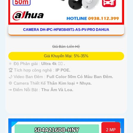
CAMERA DH-IPC-HFW3849T1-AS-PV-PRO DAHUA
Giá Bán: Liên Hệ
Giá Khuyến Mại: 5%-35%
🔅 Độ Phân giải :
Ultra 4k 👍🏾 .
🏆 Tích hợp công nghệ :
IP POE.
🌙 Video Ban Đêm :
Full Color 50m Có Màu Ban Ðêm.
💢 Camera Thiết Kế
Thân Kim loại + Nhựa.
️⇝ Điểm Nỗi Bật :
Thu Âm Và Loa.