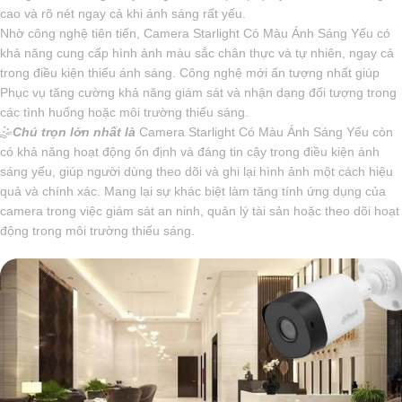
cao và rõ nét ngay cả khi ánh sáng rất yếu.
Nhờ công nghệ tiên tiến, Camera Starlight Có Màu Ánh Sáng Yếu có
khả năng cung cấp hình ảnh màu sắc chân thực và tự nhiên, ngay cả
trong điều kiện thiếu ánh sáng. Công nghệ mới ấn tượng nhất giúp
Phục vụ tăng cường khả năng giám sát và nhận dạng đối tượng trong
các tình huống hoặc môi trường thiếu sáng.
🤹
Chú trọn lớn nhất là
Camera Starlight Có Màu Ánh Sáng Yếu còn
có khả năng hoạt động ổn định và đáng tin cậy trong điều kiện ánh
sáng yếu, giúp người dùng theo dõi và ghi lại hình ảnh một cách hiệu
quả và chính xác. Mang lại sự khác biệt làm tăng tính ứng dụng của
camera trong việc giám sát an ninh, quản lý tài sản hoặc theo dõi hoạt
động trong môi trường thiếu sáng.