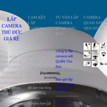
CAM KẾT
TƯ VẤN LẮP
CAMERA
LẮP
LẮP
CAMERA
QUAN SÁT
CAMERA
CAMERA
QUẬN THỦ
NÊN DÙNG
THỦ ĐỨC
THỦ ĐỨC
ĐỨC
GIÁ RẺ
Công ty lắp
Công ty lắp
camera quận
camera wifi
Công ty lắp
Thủ Đức An
QUẬN Thủ
camera giá rẻ
Thành Phát
Đức
tại Thủ Đức là
luôn lấy chất
một trong
lượng sản
những công ty
Báo giá lắp
phẩm camera
uy tín hàng
camera quận
để làm hài lòng
đầu tại tphcm,
Thủ Đức
khách hàng,
chuyên sử
với kinh
dụng camera
Công trình
nghiệm hơn 10
quan sát chính