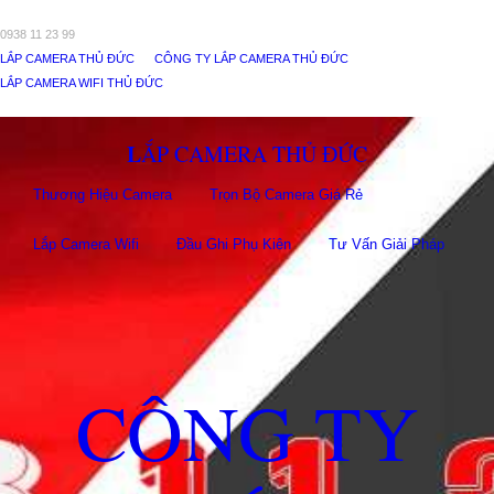
0938 11 23 99
LẮP CAMERA THỦ ĐỨC
CÔNG TY LẮP CAMERA THỦ ĐỨC
LẮP CAMERA WIFI THỦ ĐỨC
LẮP CAMERA THỦ ĐỨC
Thương Hiệu Camera
Trọn Bộ Camera Giá Rẻ
Lắp Camera Wifi
Đầu Ghi Phụ Kiên
Tư Vấn Giải Pháp
CÔNG TY