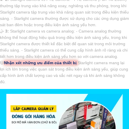
thường tập trung vào khả năng xoay, nghiêng và thu phóng, trong khi
Starlight camera tập trung vào khả năng quan sát trong điều kiện thiếu
sáng. - Starlight camera thường được sử dụng cho các ứng dụng giám
sát ban đêm hoặc trong điều kiện ánh sáng yếu hơn.
🤹
3:
Starlight camera vs camera analog: - Camera analog thường
không thể hoạt động hiệu quả trong điều kiện ánh sáng yếu, trong khi
Starlight camera được thiết kế đặc biệt để quan sát trong môi trường
thiếu sáng. - Starlight camera có thể cung cấp hình ảnh rõ ràng và chi
tiết hơn trong điều kiện ánh sáng yếu hơn so với camera analog.
🎲
Nhận xét những ưu điểm của thiết bị
Starlight camera mang lại
lợi ích lớn trong việc quan sát trong điều kiện ánh sáng yếu, giúp cung
cấp hình ảnh chất lượng cao và sắc nét ngay cả khi ánh sáng không
đủ.