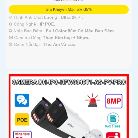
Giá Khuyến Mại: 5%-35%
🔆 Hình Ành Chất Lượng :
Ultra 2k + .
⚙ Công Nghệ :
IP POE.
✪ Nhìn Ban Đêm :
Full Color 50m Có Màu Ban Ðêm.
🕸️ Camera Dòng
Thân Kim loại + Nhựa.
️⌘ Điểm Nỗi Bật :
Thu Âm Và Loa.