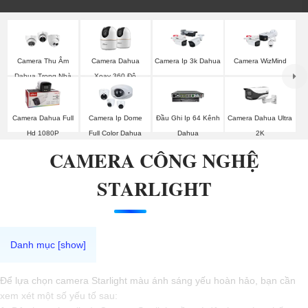
Camera Thu Âm
Camera Dahua
Camera Ip 3k Dahua
Camera WizMind
Dahua Trong Nhà
Xoay 360 Độ
Camera Dahua Full
Camera Ip Dome
Đầu Ghi Ip 64 Kênh
Camera Dahua Ultra
Hd 1080P
Full Color Dahua
Dahua
2K
CAMERA CÔNG NGHỆ
STARLIGHT
Để lựa chọn camera Starlight màu ánh sáng yếu hoàn hảo, bạn cần
xem xét một số yếu tố sau: