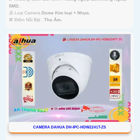
SMD.
🕉️ Loại Camera
Dome Kim loại + Nhựa.
️⌘ Điểm Nỗi Bật :
Thu Âm.
CAMERA DAHUA DH-IPC-HDW2241T-ZS