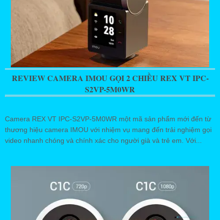
REVIEW CAMERA IMOU GỌI 2 CHIỀU REX VT IPC-
S2VP-5M0WR
Camera REX VT IPC-S2VP-5M0WR một mã sản phẩm mới đến từ
thương hiệu camera IMOU với nhiệm vụ mang đến trải nghiệm gọi
video nhanh chóng và chính xác cho người già và trẻ em. Với...