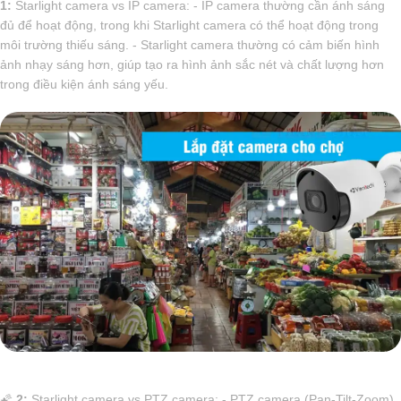
1:
Starlight camera vs IP camera: - IP camera thường cần ánh sáng
đủ để hoạt động, trong khi Starlight camera có thể hoạt động trong
môi trường thiếu sáng. - Starlight camera thường có cảm biến hình
ảnh nhạy sáng hơn, giúp tạo ra hình ảnh sắc nét và chất lượng hơn
trong điều kiện ánh sáng yếu.
🌠
2:
Starlight camera vs PTZ camera: - PTZ camera (Pan-Tilt-Zoom)