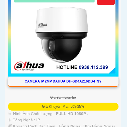
CAMERA IP 2MP DAHUA DH-SD4A216DB-HNY
Giá Bán: Liên hệ
Giá Khuyến Mại: 5%-35%
🔆 Hình Ành Chất Lượng :
FULL HD 1080P .
✳️ Công Nghệ :
IP.
🌈 Khoảng Cách Ban Đêm :
Hồng Ngoại 10m Hồng Ngoại