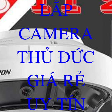
LẮP
CAMERA
THỦ ĐỨC
GIÁ RẺ
UY TÍN