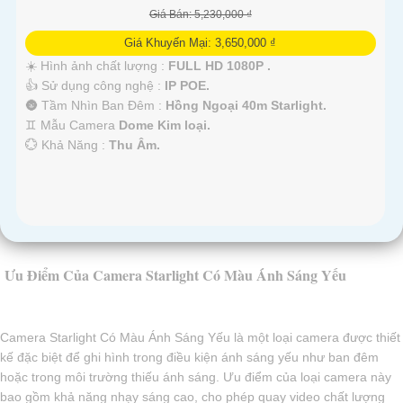
Giá Bán: 5,230,000 ₫
Giá Khuyến Mại: 3,650,000 ₫
☀️ Hình ảnh chất lượng :
FULL HD 1080P .
👍 Sử dụng công nghệ :
IP POE.
🌚 Tầm Nhìn Ban Đêm :
Hồng Ngoại 40m Starlight.
♊ Mẫu Camera
Dome Kim loại.
️💮 Khả Năng :
Thu Âm.
Ưu Điểm Của Camera Starlight Có Màu Ánh Sáng Yếu
Camera Starlight Có Màu Ánh Sáng Yếu là một loại camera được thiết
kế đặc biệt để ghi hình trong điều kiện ánh sáng yếu như ban đêm
hoặc trong môi trường thiếu ánh sáng. Ưu điểm của loại camera này
bao gồm khả năng nhạy sáng cao, cho phép quay video chất lượng