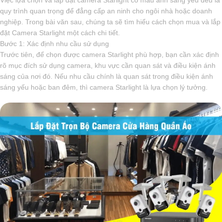
quy trình quan trọng để đẳng cấp an ninh cho ngôi nhà hoặc doanh
nghiệp. Trong bài văn sau, chúng ta sẽ tìm hiểu cách chọn mua và lắp
đặt Camera Starlight một cách chi tiết.
Bước 1: Xác định nhu cầu sử dụng
Trước tiên, để chọn được camera Starlight phù hợp, bạn cần xác định
rõ mục đích sử dụng camera, khu vực cần quan sát và điều kiện ánh
sáng của nơi đó. Nếu nhu cầu chính là quan sát trong điều kiện ánh
sáng yếu hoặc ban đêm, thì camera Starlight là lựa chọn lý tưởng.