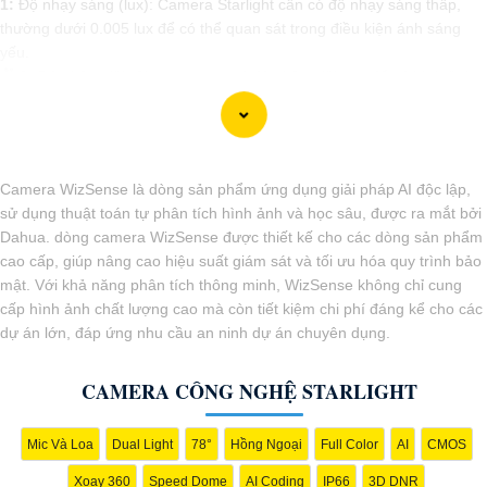
1:
Độ nhạy sáng (lux): Camera Starlight cần có độ nhạy sáng thấp,
thường dưới 0.005 lux để có thể quan sát trong điều kiện ánh sáng
yếu.
🎥
2:
Độ phân giải: Chọn camera có độ phân giải cao để có hình ảnh
rõ nét, đặc biệt trong điều kiện ánh sáng yếu.
❂
3:
Chức năng hồng ngoại: Camera cần hỗ trợ chức năng hồng
ngoại để cung cấp hình ảnh trong bóng tối. Chọn camera có thông số
hồng ngoại phù hợp với nhu cầu giám sát của bạn.
Camera WizSense là dòng sản phẩm ứng dụng giải pháp AI độc lập,
🛑
4:
Chất lượng và thương hiệu: Chọn camera từ các nhà sản xuất uy
sử dụng thuật toán tự phân tích hình ảnh và học sâu, được ra mắt bởi
tín, có chất lượng sản phẩm tốt và hỗ trợ kỹ thuật sau bán hàng đáng
Dahua. dòng camera WizSense được thiết kế cho các dòng sản phẩm
tin cậy.
cao cấp, giúp nâng cao hiệu suất giám sát và tối ưu hóa quy trình bảo
♋
5:
Khả năng chống nước và bụi: Nếu bạn sử dụng camera ngoài
mật. Với khả năng phân tích thông minh, WizSense không chỉ cung
trời, hãy chọn camera có khả năng chống nước và bụi để nâng cao an
cấp hình ảnh chất lượng cao mà còn tiết kiệm chi phí đáng kể cho các
toàn hoạt động ổn định trong mọi điều kiện thời tiết.
dự án lớn, đáp ứng nhu cầu an ninh dự án chuyên dụng.
Tùy thuộc vào nhu cầu sử dụng cụ thể của bạn, bạn nên tham khảo
và so sánh các sản phẩm trên thị trường để chọn lựa camera Starlight
CAMERA CÔNG NGHỆ STARLIGHT
màu ánh sáng yếu phù hợp nhất.
Mic Và Loa
Dual Light
78°
Hồng Ngoại
Full Color
AI
CMOS
Xoay 360
Speed Dome
AI Coding
IP66
3D DNR