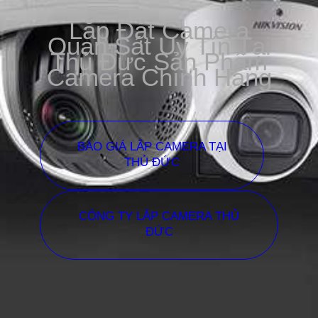
Lắp Đặt Camera
Quan Sát Uy Tín Tại
Thủ Đức Sản Phẩm
Camera Chính Hãng
BÁO GIÁ LẮP CAMERA TẠI
THỦ ĐỨC
CÔNG TY LẮP CAMERA THỦ
ĐỨC