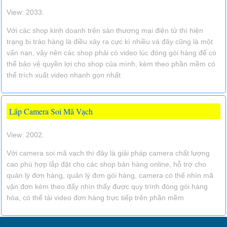
View: 2033.
Với các shop kinh doanh trên sàn thương mại điện tử thì hiện
trạng bị tráo hàng là điều xảy ra cực kì nhiều và đây cũng là một
vấn nạn, vậy nên các shop phải có video lúc đóng gói hàng để có
thể bảo vệ quyền lợi cho shop của mình, kèm theo phần mềm có
thể trích xuất video nhanh gọn nhất
Lắp Camera Soi Mã Vạch
View: 2002.
Với camera soi mã vạch thì đây là giải pháp camera chất lượng
cao phù hợp lắp đặt cho các shop bán hàng online, hỗ trợ cho
quản lý đơn hàng, quản lý đơn gói hàng, camera có thể nhìn mã
vận đơn kèm theo đấy nhìn thấy được quy trình đóng gói hàng
hóa, có thể tải video đơn hàng trực tiếp trên phần mềm