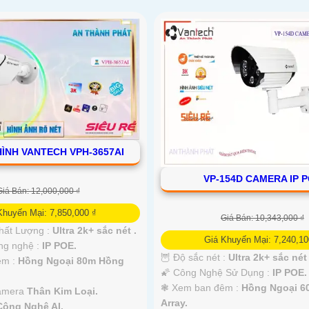
HÌNH VANTECH VPH-3657AI
VP-154D CAMERA IP 
Giá Bán: 12,000,000 ₫
Khuyến Mại: 7,850,000 ₫
Giá Bán: 10,343,000 ₫
hất Lượng :
Ultra 2k+ sắc nét .
Giá Khuyến Mại: 7,240,10
ông nghệ :
IP POE.
🦉 Độ sắc nét :
Ultra 2k+ sắc nét 
êm :
Hồng Ngoại 80m Hồng
🌠 Công Nghệ Sử Dụng :
IP POE.
❃ Xem ban đêm :
Hồng Ngoại 6
Camera
Thân Kim Loại.
Array.
Công Nghệ AI.