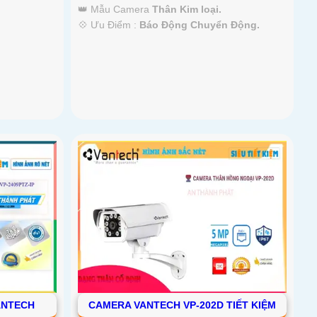
👑 Mẫu Camera
Thân Kim loại.
️💠 Ưu Điểm :
Báo Động Chuyển Động.
ANTECH
CAMERA VANTECH VP-202D TIẾT KIỆM