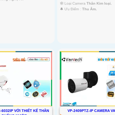
🕸️ Loại Camera
Thân Kim loại.
️🔔 Ưu Điểm :
Thu Âm.
6032IP VỚI THIẾT KẾ THÂN
VP-2409PTZ-IP CAMERA V