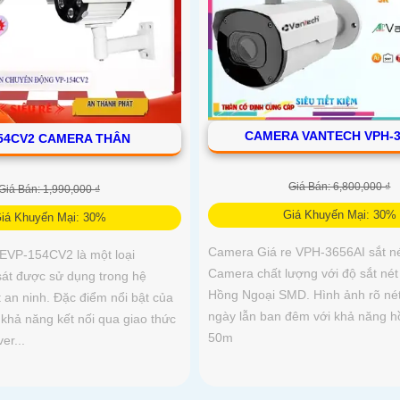
CAMERA VANTECH VPH-3
54CV2 CAMERA THÂN
Giá Bán: 6,800,000 ₫
Giá Bán: 1,990,000 ₫
Giá Khuyến Mại: 30%
iá Khuyến Mại: 30%
Camera Giá re VPH-3656AI sắt né
EVP-154CV2 là một loại
Camera chất lượng với độ sắt nét U
át được sử dụng trong hệ
Hồng Ngoại SMD. Hình ảnh rõ né
 an ninh. Đặc điểm nổi bật của
ngày lẫn ban đêm với khả năng h
khả năng kết nối qua giao thức
50m
er...