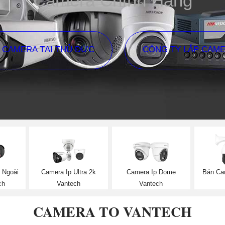
Camera Chính Hãng
P CAMERA TẠI THỦ ĐỨC
CÔNG TY LẮP CAM
 Ngoài
Camera Ip Ultra 2k
Camera Ip Dome
Bán Ca
ch
Vantech
Vantech
CAMERA TO VANTECH