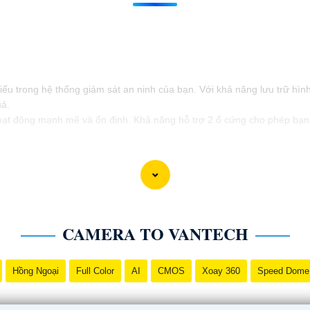
hiếu trong hệ thống giám sát an ninh của bạn. Với khả năng lưu trữ hì
uả.
t động mạnh mẽ và ổn định. Khả năng hỗ trợ 2 ổ cứng cho phép bạn m
tiện lợi, đầu ghi camera hỗ trợ 2 ổ cứng công nghệ phù hợp sẽ là sự
ách chuyên nghiệp và hiệu quả nhất.
CAMERA TO VANTECH
Hồng Ngoại
Full Color
AI
CMOS
Xoay 360
Speed Dome