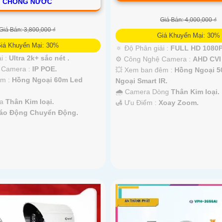
CHỐNG NƯỚC
Giá Bán: 4,000,000 ₫
Giá Bán: 3,800,000 ₫
Giá Khuyến Mại: 30%
iá Khuyến Mại: 30%
🔅 Độ Phân giải :
FULL HD 1080P
i :
Ultra 2k+ sắc nét .
⚙ Công Nghệ Camera :
AHD CVI
ệ Camera :
IP POE.
💥 Xem ban đêm :
Hồng Ngoại 
êm :
Hồng Ngoại 60m Led
Ngoại Smart IR.
🌧️ Camera Dòng
Thân Kim loại.
ra
Thân Kim loại.
️🛃 Ưu Điểm :
Xoay Zoom.
áo Động Chuyển Động.