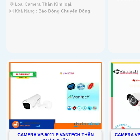
🕸️ Loại Camera
Thân Kim loại.
️🆑 Khả Năng :
Báo Động Chuyển Động.
CAMERA VP-5011IP VANTECH THÂN
CAMERA VP-