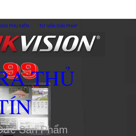
GHI PHỤ KIÊN
TƯ VẤN GIẢI PHÁP
RA THỦ
TÍN
 Đức Sản Phẩm