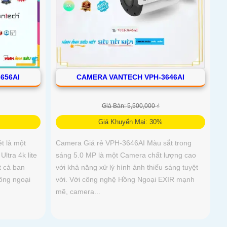
656AI
CAMERA VANTECH VPH-3646AI
Giá Bán: 5,500,000 ₫
Giá Khuyến Mại: 30%
t là một
Camera Giá rẻ VPH-3646AI Màu sắt trong
ltra 4k lite
sáng 5.0 MP là một Camera chất lượng cao
t cả ban
với khả năng xử lý hình ảnh thiếu sáng tuyệt
ồng ngoại
vời. Với công nghệ Hồng Ngoại EXIR mạnh
mẽ, camera...