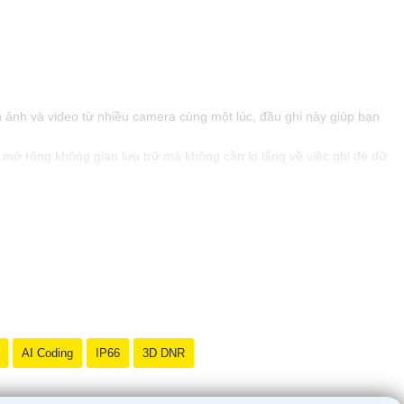
nh ảnh và video từ nhiều camera cùng một lúc, đầu ghi này giúp bạn
ở rộng không gian lưu trữ mà không cần lo lắng về việc ghi đè dữ
 lựa chọn hoàn hảo cho nhu cầu của bạn. Hãy đầu tư vào sản phẩm này
AI Coding
IP66
3D DNR