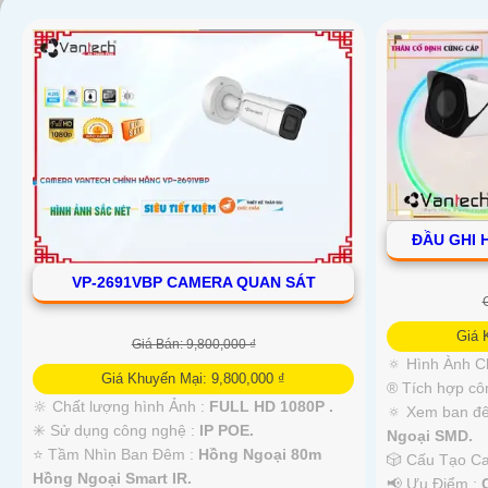
ĐẦU GHI 
'
VP-2691VBP CAMERA QUAN SÁT
Giá 
Giá Bán: 9,800,000 ₫
🔅 Hình Ành C
Giá Khuyến Mại: 9,800,000 ₫
®️ Tích hợp c
🔆 Chất lượng hình Ảnh :
FULL HD 1080P .
🔅 Xem ban đ
✳️ Sử dụng công nghệ :
IP POE.
Ngoại SMD.
⭐ Tầm Nhìn Ban Đêm :
Hồng Ngoại 80m
🎲 Cấu Tạo 
Hồng Ngoại Smart IR.
️📢 Ưu Điểm :