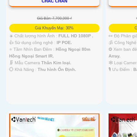
CHẮC CHẮN
Giá Bán: 7,700,000 ₫
Giá Khuyến Mại: 30%
G
☀️ Chất lượng hình Ảnh :
FULL HD 1080P .
👀 Độ Phân giả
👍 Sử dụng công nghệ :
IP POE.
🕉️ Công Ngh
⭐ Tầm Nhìn Ban Đêm :
Hồng Ngoại 80m
❂ Xem ban đ
Hồng Ngoại Smart IR.
Array.
🗜️ Mẫu Camera
Thân Kim loại.
🕸️ Loại Came
️💮 Khả Năng :
Thu hình Ổn Định.
️🎙 Ưu Điểm :
B