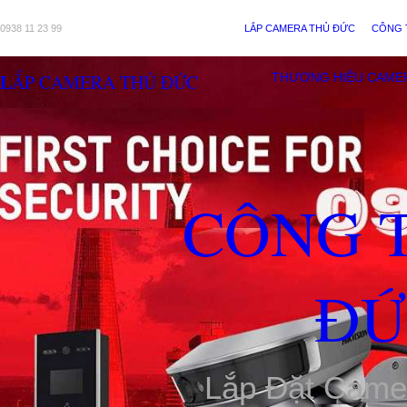
0938 11 23 99
LẮP CAMERA THỦ ĐỨC
CÔNG 
LẮP CAMERA THỦ ĐỨC
THƯƠNG HIỆU CAME
CÔNG 
ĐỨ
Lắp Đặt Came