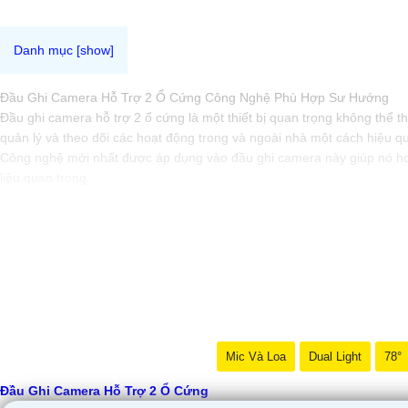
Đầu Ghi Camera Hỗ Trợ 2 Ổ Cứng Công Nghệ Phù Hợp Sư Hướng
Đầu ghi camera hỗ trợ 2 ổ cứng là một thiết bị quan trọng không thể t
quản lý và theo dõi các hoạt động trong và ngoài nhà một cách hiệu q
Công nghệ mới nhất được áp dụng vào đầu ghi camera này giúp nó hoạ
liệu quan trọng.
Nếu bạn đang tìm kiếm một giải pháp giám sát an ninh thông minh và 
để bảo vệ và giám sát nhà ở, cửa hàng hoặc văn phòng của bạn một c
Mic Và Loa
Dual Light
78°
Đầu Ghi Camera Hỗ Trợ 2 Ổ Cứng