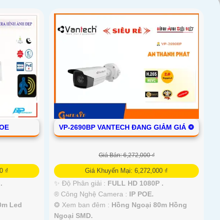
POE
VP-2690BP VANTECH ĐANG GIẢM GIÁ ❂
Giá Bán: 6,272,000 ₫
0 ₫
Giá Khuyến Mại: 6,272,000 ₫
.
✨ Độ Phân giải :
FULL HD 1080P .
®️ Công Nghệ Camera :
IP POE.
0m Led
❂ Xem ban đêm :
Hồng Ngoại 80m Hồng
Ngoại SMD.