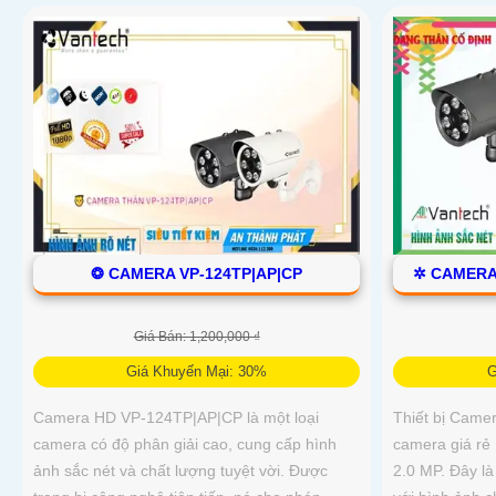
❂ CAMERA VP-124TP|AP|CP
✲ CAMERA
Giá Bán: 1,200,000 ₫
Giá Khuyến Mại: 30%
G
Camera HD VP-124TP|AP|CP là một loại
Thiết bị Came
camera có độ phân giải cao, cung cấp hình
camera giá rẻ
ảnh sắc nét và chất lượng tuyệt vời. Được
2.0 MP. Đây là