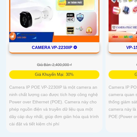
CAMERA VP-2230IP ❂
VP-1
Giá Bán: 2,400,000 ₫
Giá Khuyến Mại: 30%
G
Camera IP POE VP-2230IP là một camera an
Camera IP PO
ninh chất lượng cao được tích hợp công nghệ
camera quan s
Power over Ethernet (POE). Camera này cho
thống giám sát
phép nguồn điện và truyền dữ liệu qua một
camera này là 
dây cáp duy nhất, giúp đơn giản hóa quá trình
POE (Power ov
cài đặt và tiết kiệm chi phí