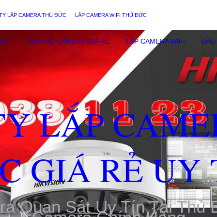
TY LẮP CAMERA THỦ ĐỨC
LẮP CAMERA WIFI THỦ ĐỨC
RA
TRỌN BỘ CAMERA GIÁ RẺ
LẮP CAMERA WIFI
ĐẦU 
TY LẮP CAME
C GIÁ RẺ UY 
ra Quan Sát Uy Tín Tại Thủ