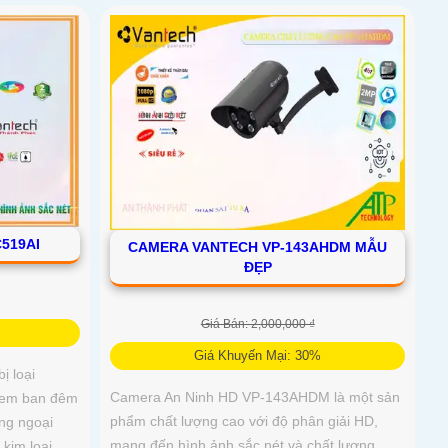
519AI
CAMERA VANTECH VP-143AHDM MẪU
ĐẸP
Giá Bán: 2,000,000 ₫
Giá Khuyến Mại: 30%
ị loại
Camera An Ninh HD VP-143AHDM là một sản
 xem ban đêm
phẩm chất lượng cao với độ phân giải HD,
ng ngoại
mang đến hình ảnh sắc nét và chất lượng
kim loại,