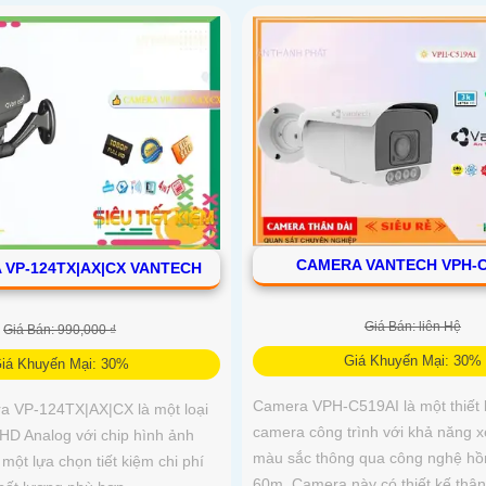
CAMERA VANTECH VPH-C
 VP-124TX|AX|CX VANTECH
Giá Bán: liên Hệ
Giá Bán: 990,000 ₫
Giá Khuyến Mại: 30%
iá Khuyến Mại: 30%
Camera VPH-C519AI là một thiết b
ra VP-124TX|AX|CX là một loại
camera công trình với khả năng
 HD Analog với chip hình ảnh
màu sắc thông qua công nghệ hồ
 một lựa chọn tiết kiệm chi phí
60m. Camera này có thiết kế thân 