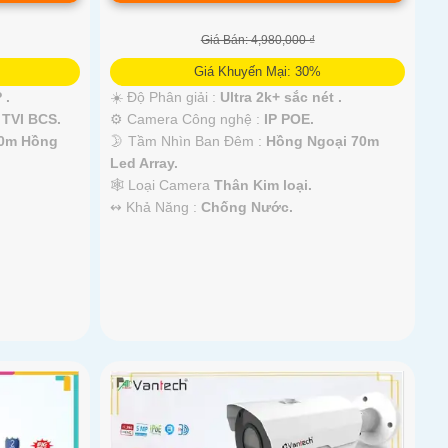
Giá Bán: 4,980,000 ₫
Giá Khuyến Mại: 30%
 .
☀️ Độ Phân giải :
Ultra 2k+ sắc nét .
 TVI BCS.
⚙ Camera Công nghệ :
IP POE.
50m Hồng
🌛 Tầm Nhìn Ban Đêm :
Hồng Ngoại 70m
Led Array.
🕸️ Loại Camera
Thân Kim loại.
️↭ Khả Năng :
Chống Nước.