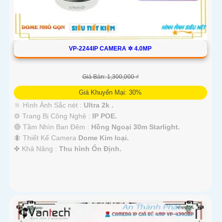
VP-2244IP CAMERA ✲ 4.0MP
Giá Bán: 1,300,000 ₫
Giá Khuyến Mại: 30%
🔆 Hình Ảnh Sắc nét :
Ultra 2k .
⚙ Trang Bị Công Nghệ :
IP POE.
🔴 Tầm Nhìn Ban Đêm :
Hồng Ngoại 30m Starlight.
🐜 Thiết Kế Camera
Dome Kim loại.
️✤ Khả Năng :
Thu hình Ổn Định.