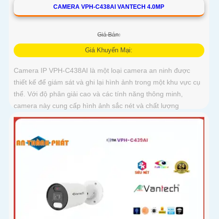
CAMERA VPH-C438AI VANTECH 4.0MP
Giá Bán:
Giá Khuyến Mại:
Camera IP VPH-C438AI là một loại camera an ninh được
thiết kế để giám sát và ghi lại hình ảnh trong một khu vực cụ
thể. Với độ phân giải cao và các tính năng thông minh,
camera này cung cấp hình ảnh sắc nét và chất lượng