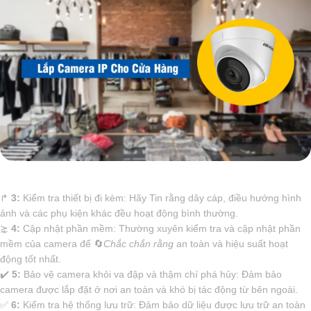
️↱
3:
Kiểm tra thiết bị đi kèm: Hãy Tin rằng dây cáp, điều hướng hình
ảnh và các phụ kiện khác đều hoạt động bình thường.
⋩
4:
Cập nhật phần mềm: Thường xuyên kiểm tra và cập nhật phần
mềm của camera để 🔄
Chắc chắn rằng
an toàn và hiệu suất hoạt
động tốt nhất.
✔️
5:
Bảo vệ camera khỏi va đập và thậm chí phá hủy: Đảm bảo
camera được lắp đặt ở nơi an toàn và khó bị tác động từ bên ngoài.
️✅
6:
Kiểm tra hệ thống lưu trữ: Đảm bảo dữ liệu được lưu trữ an toàn