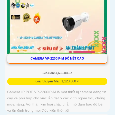
CAMERA VP-2200IP-M ĐỘ NÉT CAO
Giá Bán: 1,600,000 ₫
Giá Khuyến Mại: 1,120,000 ₫
Camera IP POE VP-2200IP-M là một thiết bị camera đáng tin
cậy và phù hợp cho việc lắp đặt ở các vị trí ngoài trời, chống
mưa nắng. Với thân kim loại chắc chắn, nó đảm bảo độ bền
và ổn định trong mọi điều kiện thời tiết