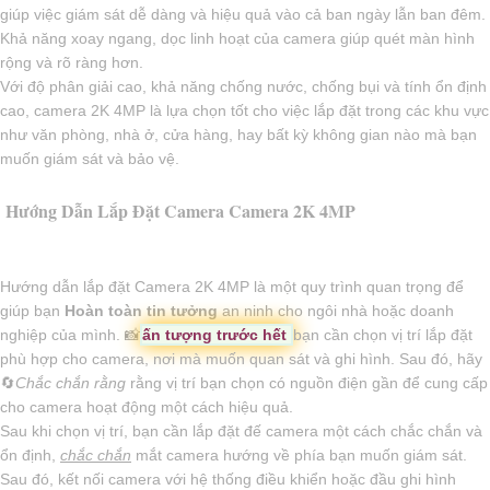
giúp việc giám sát dễ dàng và hiệu quả vào cả ban ngày lẫn ban đêm.
Khả năng xoay ngang, dọc linh hoạt của camera giúp quét màn hình
rộng và rõ ràng hơn.
Với độ phân giải cao, khả năng chống nước, chống bụi và tính ổn định
cao, camera 2K 4MP là lựa chọn tốt cho việc lắp đặt trong các khu vực
như văn phòng, nhà ở, cửa hàng, hay bất kỳ không gian nào mà bạn
muốn giám sát và bảo vệ.
Hướng Dẫn Lắp Đặt Camera Camera 2K 4MP
Hướng dẫn lắp đặt Camera 2K 4MP là một quy trình quan trọng để
giúp bạn
Hoàn toàn tin tưởng
an ninh cho ngôi nhà hoặc doanh
nghiệp của mình. 📸
ấn tượng trước hết
bạn cần chọn vị trí lắp đặt
phù hợp cho camera, nơi mà muốn quan sát và ghi hình. Sau đó, hãy
🔄
Chắc chắn rằng
rằng vị trí bạn chọn có nguồn điện gần để cung cấp
cho camera hoạt động một cách hiệu quả.
Sau khi chọn vị trí, bạn cần lắp đặt đế camera một cách chắc chắn và
ổn định,
chắc chắn
mắt camera hướng về phía bạn muốn giám sát.
Sau đó, kết nối camera với hệ thống điều khiển hoặc đầu ghi hình