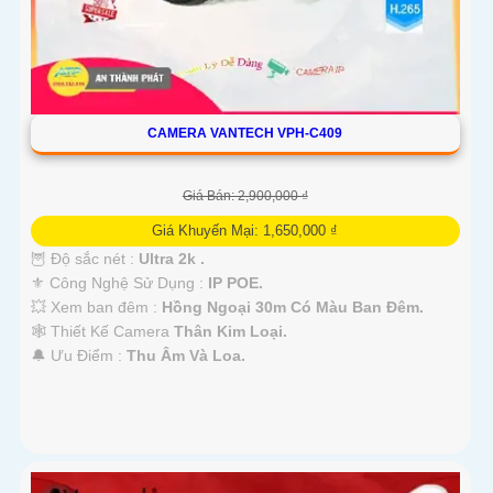
CAMERA VANTECH VPH-C409
Giá Bán: 2,900,000 ₫
Giá Khuyến Mại: 1,650,000 ₫
🦉 Độ sắc nét :
Ultra 2k .
⚜️ Công Nghệ Sử Dụng :
IP POE.
💥 Xem ban đêm :
Hồng Ngoại 30m Có Màu Ban Đêm.
🕸️ Thiết Kế Camera
Thân Kim Loại.
️🔔 Ưu Điểm :
Thu Âm Và Loa.