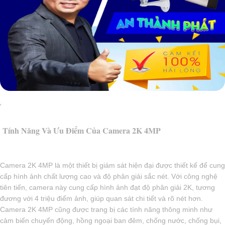
'
Tính Năng Và Ưu Điểm Của Camera 2K 4MP
Camera 2K 4MP là một thiết bị giám sát hiện đại được thiết kế để cung
cấp hình ảnh chất lượng cao và độ phân giải sắc nét. Với công nghệ
tiên tiến, camera này cung cấp hình ảnh đạt độ phân giải 2K, tương
đương với 4 triệu điểm ảnh, giúp quan sát chi tiết và rõ nét hơn.
Camera 2K 4MP cũng được trang bị các tính năng thông minh như
cảm biến chuyển động, hồng ngoại ban đêm, chống nước, chống bụi,