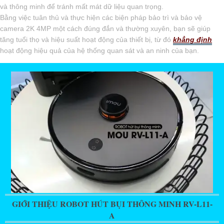
và thông minh để tránh mất mát dữ liệu quan trọng.
Bằng việc tuân thủ và thực hiện các biện pháp bảo trì và bảo vệ
camera 2K 4MP một cách đúng đắn và thường xuyên, bạn sẽ giúp
tăng tuổi thọ và hiệu suất hoạt động của thiết bị, từ đó
khẳng định
hoạt động hiệu quả của hệ thống quan sát và an ninh của bạn.
GIỚI THIỆU ROBOT HÚT BỤI THÔNG MINH RV-L11-
A