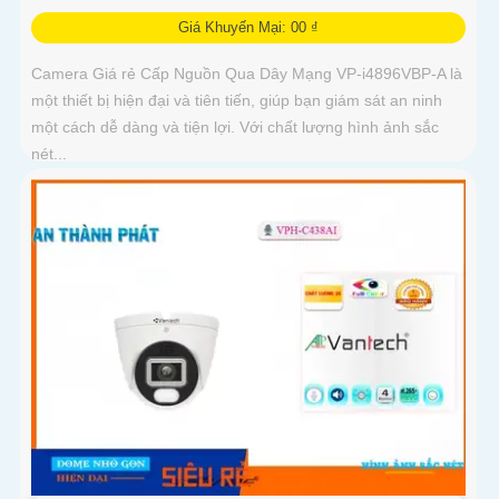
Giá Khuyến Mại: 00 ₫
Camera Giá rẻ Cấp Nguồn Qua Dây Mạng VP-i4896VBP-A là
một thiết bị hiện đại và tiên tiến, giúp bạn giám sát an ninh
một cách dễ dàng và tiện lợi. Với chất lượng hình ảnh sắc
nét...