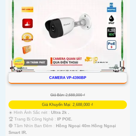
CAMERA VP-4390BP
Giá Bán: 2,688,000 ₫
Giá Khuyến Mại: 2,688,000 ₫
☀️ Hình Ảnh Sắc nét :
Ultra 2k .
🏆 Trang Bị Công Nghệ :
IP POE.
🔴 Tầm Nhìn Ban Đêm :
Hồng Ngoại 40m Hồng Ngoại
Smart IR.