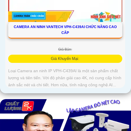
CAMERA AN NINH VANTECH VPH-C439AI CHỨC NĂNG CAO
CẤP
Giá Bán:
Giá Khuyến Mại:
Loại Camera an ninh IP VPH-C439AI là một sản phẩm chất
lượng và tiên tiến. Với độ phân giải cao 4K, nó cung cấp hình
ảnh sắc nét và chi tiết. Hơn nữa, tính năng công nghệ AI...