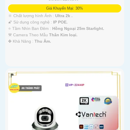
Giá Khuyến Mại: 30%
🔆 Chất lượng hình Ảnh :
Ultra 2k .
🌠 Sử dụng công nghệ :
IP POE.
⭐ Tầm Nhìn Ban Đêm :
Hồng Ngoại 25m Starlight.
⚒ Camera Theo Mẫu
Thân Kim loại.
️✤ Khả Năng :
Thu Âm.