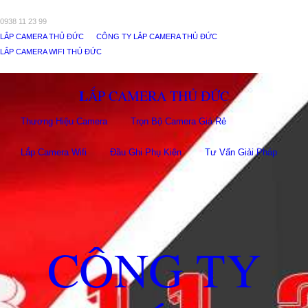
0938 11 23 99
LẮP CAMERA THỦ ĐỨC
CÔNG TY LẮP CAMERA THỦ ĐỨC
LẮP CAMERA WIFI THỦ ĐỨC
LẮP CAMERA THỦ ĐỨC
Thương Hiệu Camera
Trọn Bộ Camera Giá Rẻ
Lắp Camera Wifi
Đầu Ghi Phụ Kiên
Tư Vấn Giải Pháp
CÔNG TY