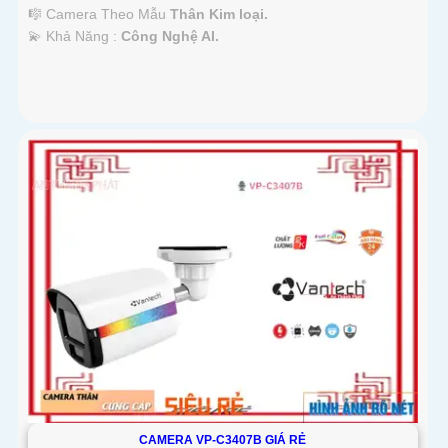
🎼️ Camera Theo Mẫu
Thân Kim loại.
️💫 Khả Năng :
Công Nghệ AI.
CAMERA VP-C3407B GIÁ RẺ