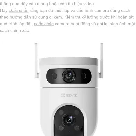
thông qua dây cáp mạng hoặc cáp tín hiệu video.
Hãy
chắc chắn
rằng bạn đã thiết lập và cấu hình camera đúng cách
theo hướng dẫn sử dụng đi kèm. Kiểm tra kỹ lưỡng trước khi hoàn tất
quá trình lắp đặt,
chắc chắn
camera hoạt động và ghi lại hình ảnh một
cách chính xác.