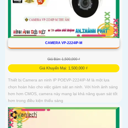
CAMERA VP-2224IP-M
Giá Bán: 1,500,000 ₫
Giá Khuyến Mại: 1,500,000 ₫
Thiết bị Camera an ninh IP POEVP-2224IP-M là một lựa
chọn hoàn hảo cho việc giám sát an ninh. Với hình ảnh sáng
hơn hơn CMOS, camera này mang lại khả năng quan sát tốt
hơn trong điều kiện thiếu sáng