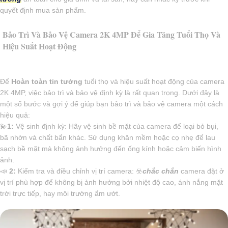
quyết định mua sản phẩm.
Bảo Trì Và Bảo Vệ Camera 2K 4MP Để Gia Tăng Tuổi Thọ Và
Hiệu Suất Hoạt Động
Để
Hoàn toàn tin tưởng
tuổi thọ và hiệu suất hoạt động của camera
2K 4MP, việc bảo trì và bảo vệ định kỳ là rất quan trọng. Dưới đây là
một số bước và gợi ý để giúp bạn bảo trì và bảo vệ camera một cách
hiệu quả:
💫
1:
Vệ sinh định kỳ: Hãy vệ sinh bề mặt của camera để loại bỏ bụi,
bã nhờn và chất bẩn khác. Sử dụng khăn mềm hoặc cọ nhẹ để lau
sạch bề mặt mà không ảnh hưởng đến ống kính hoặc cảm biến hình
ảnh.
📣
2:
Kiểm tra và điều chỉnh vị trí camera: ☣️
chắc chắn
camera đặt ở
vị trí phù hợp để không bị ảnh hưởng bởi nhiệt độ cao, ánh nắng mặt
trời trực tiếp, hay môi trường ẩm ướt.