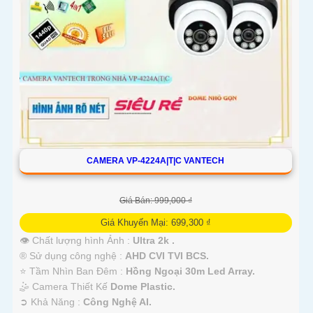
CAMERA VP-4224A|T|C VANTECH
Giá Bán: 999,000 ₫
Giá Khuyến Mại: 699,300 ₫
👁 Chất lượng hình Ảnh :
Ultra 2k .
®️ Sử dụng công nghệ :
AHD CVI TVI BCS.
⭐ Tầm Nhìn Ban Đêm :
Hồng Ngoại 30m Led Array.
🤹 Camera Thiết Kế
Dome Plastic.
️➲ Khả Năng :
Công Nghệ AI.