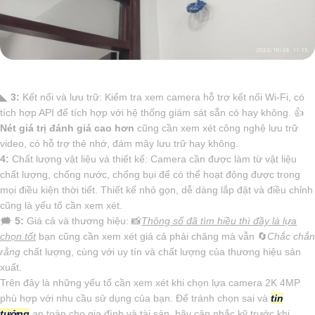
◣
3:
Kết nối và lưu trữ: Kiểm tra xem camera hỗ trợ kết nối Wi-Fi, có
tích hợp API để tích hợp với hệ thống giám sát sẵn có hay không. 👍
Nét giá trị đánh giá cao hơn
cũng cần xem xét công nghệ lưu trữ
video, có hỗ trợ thẻ nhớ, đám mây lưu trữ hay không.
4:
Chất lượng vật liệu và thiết kế: Camera cần được làm từ vật liệu
chất lượng, chống nước, chống bụi để có thể hoạt động được trong
mọi điều kiện thời tiết. Thiết kế nhỏ gọn, dễ dàng lắp đặt và điều chỉnh
cũng là yếu tố cần xem xét.
🗯️
5:
Giá cả và thương hiệu: 📸
Thông số đã tìm hiều thì đầy là lựa
chọn tốt
bạn cũng cần xem xét giá cả phải chăng mà vẫn 🔄
Chắc chắn
rằng
chất lượng, cùng với uy tín và chất lượng của thương hiệu sản
xuất.
Trên đây là những yếu tố cần xem xét khi chọn lựa camera 2K 4MP
phù hợp với nhu cầu sử dụng của bạn. Để tránh chọn sai và
tin
tưởng
an toàn cho gia đình và tài sản, hãy cân nhắc kỹ trước khi