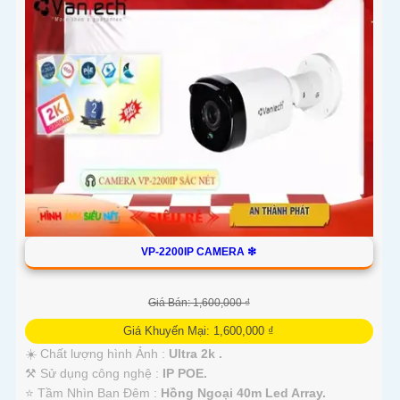
VP-2200IP CAMERA ❇
Giá Bán: 1,600,000 ₫
Giá Khuyến Mại: 1,600,000 ₫
☀️ Chất lượng hình Ảnh :
Ultra 2k .
⚒ Sử dụng công nghệ :
IP POE.
⭐ Tầm Nhìn Ban Đêm :
Hồng Ngoại 40m Led Array.