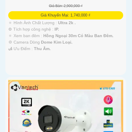
Giá Bán: 2,900,000 ₫
Giá Khuyến Mại: 1,740,000 ₫
🔅 Hình Ành Chất Lượng :
Ultra 2k .
⚙ Tích hợp công nghệ :
IP.
🔅 Xem ban đêm :
Hồng Ngoại 30m Có Màu Ban Đêm.
💢 Camera Dòng
Dome Kim Loại.
️🛃 Ưu Điểm :
Thu Âm.