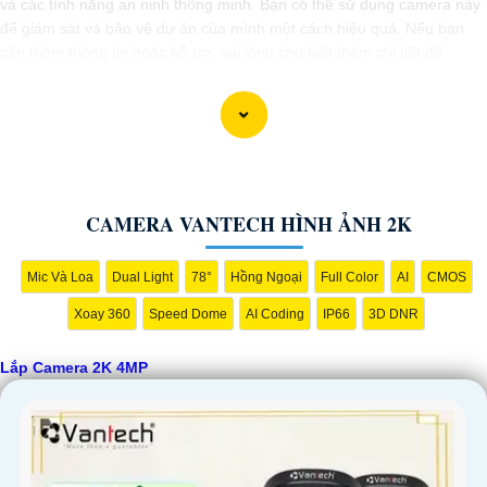
và các tính năng an ninh thông minh. Bạn có thể sử dụng camera này
để giám sát và bảo vệ dự án của mình một cách hiệu quả. Nếu bạn
cần thêm thông tin hoặc hỗ trợ, vui lòng cho biết thêm chi tiết để
chúng Từng công trình có thể hỗ trợ bạn tốt hơn.
CAMERA VANTECH HÌNH ẢNH 2K
Mic Và Loa
Dual Light
78°
Hồng Ngoại
Full Color
AI
CMOS
Xoay 360
Speed Dome
AI Coding
IP66
3D DNR
'
Lắp Camera 2K 4MP