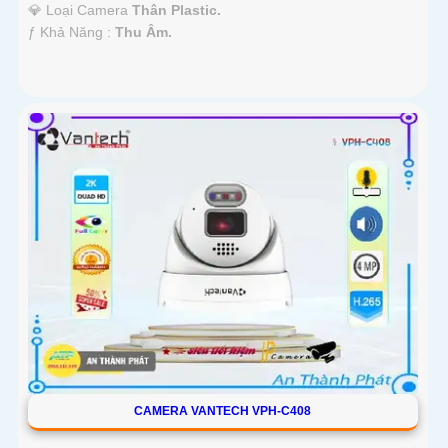
💎 Loại Camera
Thân Plastic.
️ƒ Khả Năng :
Thu Âm.
CAMERA VANTECH VPH-C408