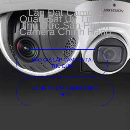
Lắp Đặt Camera
Quan Sát Uy Tín Tại
Thủ Đức Sản Phẩm
Camera Chính Hãng
BÁO GIÁ LẮP CAMERA TẠI
THỦ ĐỨC
CÔNG TY LẮP CAMERA THỦ
ĐỨC