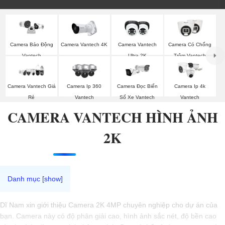
Camera Vantech 4K
Camera Vantech
Camera Có Chống
Camera Báo Động
Ultra 2K
Trộm Vantech
Vantech
Camera Vantech Giá
Camera Ip 360
Camera Đọc Biển
Camera Ip 4k
Rẻ
Vantech
Số Xe Vantech
Vantech
CAMERA VANTECH HÌNH ẢNH
2K
Dĩ Nam xin giới thiệu Camera 2K 4MP chuyên nghiệp cho dự án của
bạn. Camera này có độ phân giải cao, hình ảnh sắc nét, độ bền cao