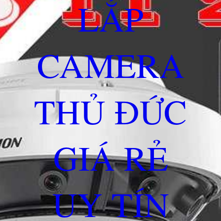
LẮP
CAMERA
THỦ ĐỨC
GIÁ RẺ
UY TÍN