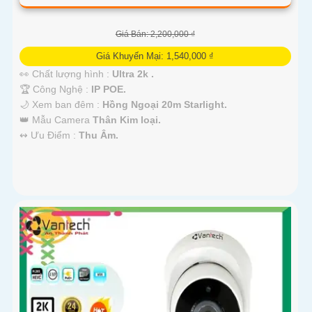
Giá Bán: 2,200,000 ₫
Giá Khuyến Mại: 1,540,000 ₫
👀 Chất lượng hình :
Ultra 2k .
🏆 Công Nghệ :
IP POE.
🌙 Xem ban đêm :
Hồng Ngoại 20m Starlight.
👑 Mẫu Camera
Thân Kim loại.
️↭ Ưu Điểm :
Thu Âm.