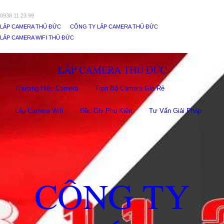
0938 11 23 99
LẮP CAMERA THỦ ĐỨC
CÔNG TY LẮP CAMERA THỦ ĐỨC
LẮP CAMERA WIFI THỦ ĐỨC
LẮP CAMERA THỦ ĐỨC
Thương Hiệu Camera
Trọn Bộ Camera Giá Rẻ
Lắp Camera Wifi
Đầu Ghi Phụ Kiên
Tư Vấn Giải Pháp
CÔNG TY