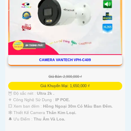
CAMERA VANTECH VPH-C409
Giá Bán: 2,900,000 ₫
Giá Khuyến Mại: 1,650,000 ₫
🦉 Độ sắc nét :
Ultra 2k .
⚜️ Công Nghệ Sử Dụng :
IP POE.
💥 Xem ban đêm :
Hồng Ngoại 30m Có Màu Ban Đêm.
🕸️ Thiết Kế Camera
Thân Kim Loại.
️🔔 Ưu Điểm :
Thu Âm Và Loa.