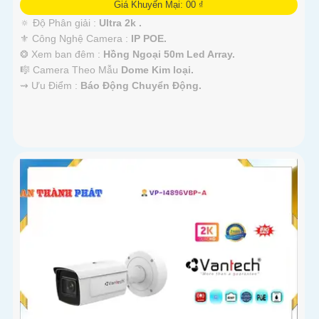
Giá Khuyến Mại: 00 ₫
🔅 Độ Phân giải :
Ultra 2k .
⚜️ Công Nghệ Camera :
IP POE.
❂ Xem ban đêm :
Hồng Ngoại 50m Led Array.
🎼️ Camera Theo Mẫu
Dome Kim loại.
️⇝ Ưu Điểm :
Báo Động Chuyển Động.