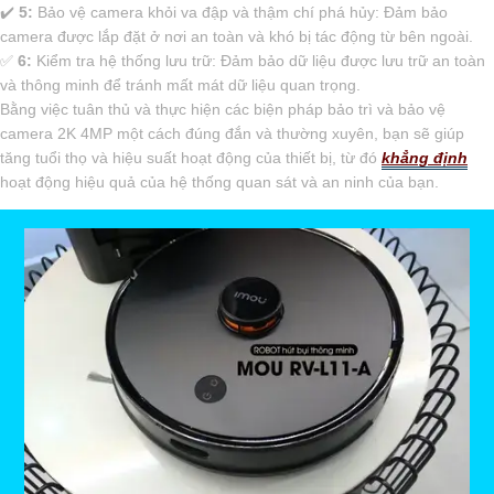
✔️
5:
Bảo vệ camera khỏi va đập và thậm chí phá hủy: Đảm bảo
camera được lắp đặt ở nơi an toàn và khó bị tác động từ bên ngoài.
️✅
6:
Kiểm tra hệ thống lưu trữ: Đảm bảo dữ liệu được lưu trữ an toàn
và thông minh để tránh mất mát dữ liệu quan trọng.
Bằng việc tuân thủ và thực hiện các biện pháp bảo trì và bảo vệ
camera 2K 4MP một cách đúng đắn và thường xuyên, bạn sẽ giúp
tăng tuổi thọ và hiệu suất hoạt động của thiết bị, từ đó
khẳng định
hoạt động hiệu quả của hệ thống quan sát và an ninh của bạn.