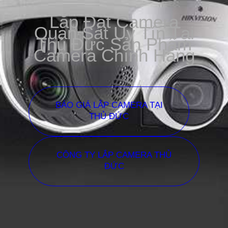
Lắp Đặt Camera
Quan Sát Uy Tín Tại
Thủ Đức Sản Phẩm
Camera Chính Hãng
BÁO GIÁ LẮP CAMERA TẠI
THỦ ĐỨC
CÔNG TY LẮP CAMERA THỦ
ĐỨC