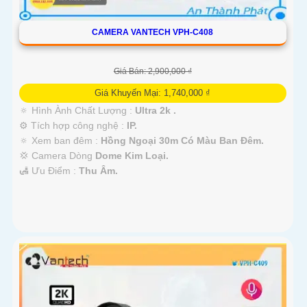
CAMERA VANTECH VPH-C408
Giá Bán: 2,900,000 ₫
Giá Khuyến Mại: 1,740,000 ₫
🔅 Hình Ành Chất Lượng :
Ultra 2k .
⚙ Tích hợp công nghệ :
IP.
🔅 Xem ban đêm :
Hồng Ngoại 30m Có Màu Ban Đêm.
💢 Camera Dòng
Dome Kim Loại.
️🛃 Ưu Điểm :
Thu Âm.