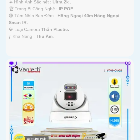
☀️ Hình Ảnh Sắc nét :
Ultra 2k .
🏆 Trang Bị Công Nghệ :
IP POE.
🔴 Tầm Nhìn Ban Đêm :
Hồng Ngoại 40m Hồng Ngoại
Smart IR.
💎 Loại Camera
Thân Plastic.
️ƒ Khả Năng :
Thu Âm.