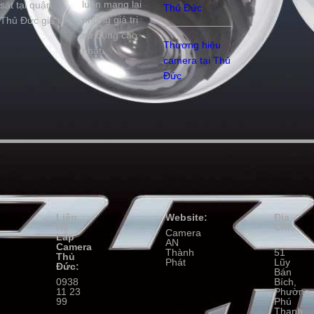
luôn mang lại
sát tại quận
Thủ Đức
những giá trị
Thủ Đức giá rẻ
sử dụng cao
Thương hiệu
nhất.
camera tại Thủ
Đức
Liên
Website:
Địa
Hệ
Chỉ:
Camera
Lắp
AN
Camera
Thành
51
Thủ
Phát
Lũy
Đức:
Bán
0938
Bích,
11 23
Phường
99
Phú
Thạnh,