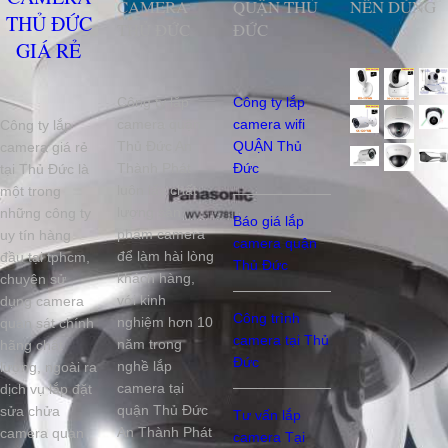
CAMERA
QUẬN THỦ
NÊN DÙNG
THỦ ĐỨC
THỦ ĐỨC
ĐỨC
GIÁ RẺ
Công ty lắp
Công ty lắp
camera quận
camera wifi
Công ty lắp
Thủ Đức An
QUẬN Thủ
camera giá rẻ
Thành Phát
Đức
tại Thủ Đức là
luôn lấy chất
một trong
lượng sản
những công ty
Báo giá lắp
phẩm camera
uy tín hàng
camera quận
để làm hài lòng
đầu tại tphcm,
Thủ Đức
khách hàng,
chuyên sử
với kinh
dụng camera
Công trình
nghiệm hơn 10
quan sát chính
camera tại Thủ
năm trong
hãng chất
Đức
nghề lắp
lượng, ngoài ra
camera tại
dịch vụ lắp đặt
quận Thủ Đức
sửa chửa
Tư vấn lắp
An Thành Phát
camera quan
camera Tại