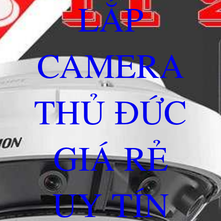
LẮP
CAMERA
THỦ ĐỨC
GIÁ RẺ
UY TÍN