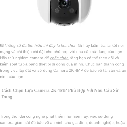
📸
Thông số đã tìm hiều thì đầy là lựa chọn tốt
hãy kiểm tra lại kết nối
mạng và cải thiện cài đặt cho phù hợp với nhu cầu sử dụng của bạn.
Hãy thử nghiệm camera để
chắc chắn
rằng bạn có thể theo dõi và
kiểm soát từ xa bằng thiết bị di động của mình. Chúc bạn thành công
trong việc lắp đặt và sử dụng Camera 2K 4MP để bảo vệ tài sản và an
ninh của bạn.
Cách Chọn Lựa Camera 2K 4MP Phù Hợp Với Nhu Cầu Sử
Dụng
Trong thời đại công nghệ phát triển như hiện nay, việc sử dụng
camera giám sát để bảo vệ an ninh cho gia đình, doanh nghiệp, hoặc