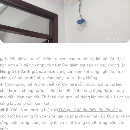
◣
3:
Kết nối và lưu trữ: Kiểm tra xem camera hỗ trợ kết nối Wi-Fi, có
tích hợp API để tích hợp với hệ thống giám sát sẵn có hay không. 👍
Nét giá trị đánh giá cao hơn
cũng cần xem xét công nghệ lưu trữ
video, có hỗ trợ thẻ nhớ, đám mây lưu trữ hay không.
4:
Chất lượng vật liệu và thiết kế: Camera cần được làm từ vật liệu
chất lượng, chống nước, chống bụi để có thể hoạt động được trong
mọi điều kiện thời tiết. Thiết kế nhỏ gọn, dễ dàng lắp đặt và điều chỉnh
cũng là yếu tố cần xem xét.
🗯️
5:
Giá cả và thương hiệu: 📸
Thông số đã tìm hiều thì đầy là lựa
chọn tốt
bạn cũng cần xem xét giá cả phải chăng mà vẫn 🔄
Chắc chắn
rằng
chất lượng, cùng với uy tín và chất lượng của thương hiệu sản
xuất.