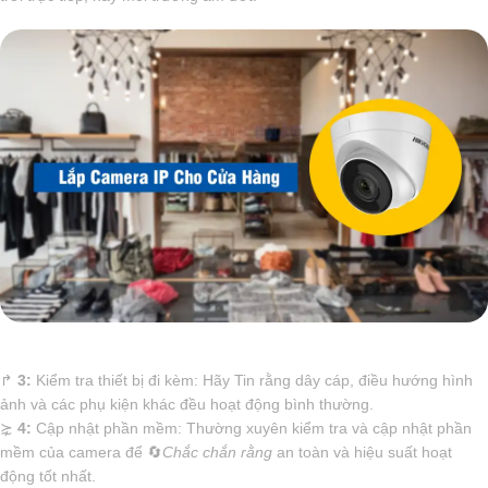
️↱
3:
Kiểm tra thiết bị đi kèm: Hãy Tin rằng dây cáp, điều hướng hình
ảnh và các phụ kiện khác đều hoạt động bình thường.
⋩
4:
Cập nhật phần mềm: Thường xuyên kiểm tra và cập nhật phần
mềm của camera để 🔄
Chắc chắn rằng
an toàn và hiệu suất hoạt
động tốt nhất.