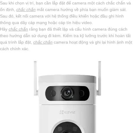
Sau khi chọn vị trí, bạn cần lắp đặt đế camera một cách chắc chắn và
ổn định,
chắc chắn
mắt camera hướng về phía bạn muốn giám sát.
Sau đó, kết nối camera với hệ thống điều khiển hoặc đầu ghi hình
thông qua dây cáp mạng hoặc cáp tín hiệu video.
Hãy
chắc chắn
rằng bạn đã thiết lập và cấu hình camera đúng cách
theo hướng dẫn sử dụng đi kèm. Kiểm tra kỹ lưỡng trước khi hoàn tất
quá trình lắp đặt,
chắc chắn
camera hoạt động và ghi lại hình ảnh một
cách chính xác.