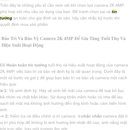
Trên đây là những yếu tố cần xem xét khi chọn lựa camera 2K 4MP
phù hợp với nhu cầu sử dụng của bạn. Để tránh chọn sai và
tin
tưởng
an toàn cho gia đình và tài sản, hãy cân nhắc kỹ trước khi
quyết định mua sản phẩm.
Bảo Trì Và Bảo Vệ Camera 2K 4MP Để Gia Tăng Tuổi Thọ Và
Hiệu Suất Hoạt Động
Để
Hoàn toàn tin tưởng
tuổi thọ và hiệu suất hoạt động của camera
2K 4MP, việc bảo trì và bảo vệ định kỳ là rất quan trọng. Dưới đây là
một số bước và gợi ý để giúp bạn bảo trì và bảo vệ camera một cách
hiệu quả:
💫
1:
Vệ sinh định kỳ: Hãy vệ sinh bề mặt của camera để loại bỏ bụi,
bã nhờn và chất bẩn khác. Sử dụng khăn mềm hoặc cọ nhẹ để lau
sạch bề mặt mà không ảnh hưởng đến ống kính hoặc cảm biến hình
ảnh.
📣
2:
Kiểm tra và điều chỉnh vị trí camera: ☣️
chắc chắn
camera đặt ở
vị trí phù hợp để không bị ảnh hưởng bởi nhiệt độ cao, ánh nắng mặt
trời trực tiếp, hay môi trường ẩm ướt.