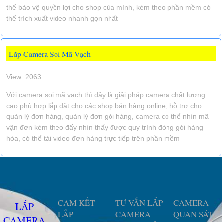
thể bảo vệ quyền lợi cho shop của mình, kèm theo phần mềm có
thể trích xuất video nhanh gọn nhất
Lắp Camera Soi Mã Vạch
View: 2063.
Với camera soi mã vạch thì đây là giải pháp camera chất lượng
cao phù hợp lắp đặt cho các shop bán hàng online, hỗ trợ cho
quản lý đơn hàng, quản lý đơn gói hàng, camera có thể nhìn mã
vận đơn kèm theo đấy nhìn thấy được quy trình đóng gói hàng
hóa, có thể tải video đơn hàng trực tiếp trên phần mềm
CAM KẾT
TƯ VẤN LẮP
CAMERA
LẮP
LẮP
CAMERA
QUAN SÁT
CAMERA