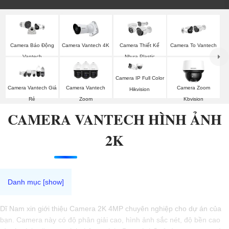
Camera Vantech 4K
Camera Thiết Kế
Camera To Vantech
Camera Báo Động
Nhựa Plastic
Vantech
Vantech
Camera IP Full Color
Camera Vantech Giá
Camera Vantech
Camera Zoom
Hikvision
Rẻ
Zoom
Kbvision
CAMERA VANTECH HÌNH ẢNH
2K
Dĩ Nam xin giới thiệu Camera 2K 4MP chuyên nghiệp cho dự án của
bạn. Camera này có độ phân giải cao, hình ảnh sắc nét, độ bền cao