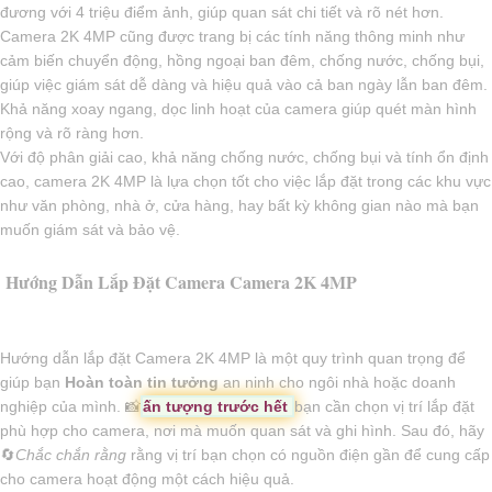
đương với 4 triệu điểm ảnh, giúp quan sát chi tiết và rõ nét hơn.
Camera 2K 4MP cũng được trang bị các tính năng thông minh như
cảm biến chuyển động, hồng ngoại ban đêm, chống nước, chống bụi,
giúp việc giám sát dễ dàng và hiệu quả vào cả ban ngày lẫn ban đêm.
Khả năng xoay ngang, dọc linh hoạt của camera giúp quét màn hình
rộng và rõ ràng hơn.
Với độ phân giải cao, khả năng chống nước, chống bụi và tính ổn định
cao, camera 2K 4MP là lựa chọn tốt cho việc lắp đặt trong các khu vực
như văn phòng, nhà ở, cửa hàng, hay bất kỳ không gian nào mà bạn
muốn giám sát và bảo vệ.
Hướng Dẫn Lắp Đặt Camera Camera 2K 4MP
Hướng dẫn lắp đặt Camera 2K 4MP là một quy trình quan trọng để
giúp bạn
Hoàn toàn tin tưởng
an ninh cho ngôi nhà hoặc doanh
nghiệp của mình. 📸
ấn tượng trước hết
bạn cần chọn vị trí lắp đặt
phù hợp cho camera, nơi mà muốn quan sát và ghi hình. Sau đó, hãy
🔄
Chắc chắn rằng
rằng vị trí bạn chọn có nguồn điện gần để cung cấp
cho camera hoạt động một cách hiệu quả.