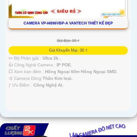
CAMERA VP-I4896VBP-A VANTECH THIẾT KẾ ĐẸP
Giá Bán: 00 ₫
Giá Khuyến Mại: 00 ₫
👀 Độ Phân giải :
Ultra 2k .
👍 Công Nghệ Camera :
IP POE.
💥 Xem ban đêm :
Hồng Ngoại 60m Hồng Ngoại SMD.
🎨 Camera Dòng
Thân Kim loại.
️ƒ Ưu Điểm :
Công Nghệ AI.