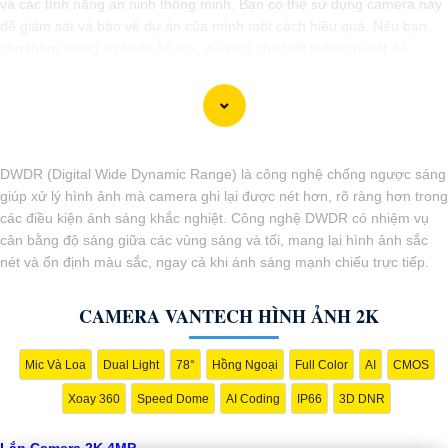
và các tính năng an ninh thông minh. Bạn có thể sử dụng camera này
để giám sát và bảo vệ dự án của mình một cách hiệu quả. Nếu bạn
cần thêm thông tin hoặc hỗ trợ, vui lòng cho biết thêm chi tiết để
chúng Từng công trình có thể hỗ trợ bạn tốt hơn.
DWDR (Digital Wide Dynamic Range) là công nghệ chống ngược sáng
giúp xử lý hình ảnh mà camera ghi lại được nét hơn, rõ ràng hơn trong
các điều kiện ánh sáng khắc nghiệt. Công nghệ DWDR có nhiệm vụ
cân bằng độ sáng giữa các vùng sáng và tối, mang lại hình ảnh sắc
nét và ổn định màu sắc, ngay cả khi ánh sáng mạnh chiếu trực tiếp.
CAMERA VANTECH HÌNH ẢNH 2K
'
Mic Và Loa
Dual Light
78°
Hồng Ngoại
Full Color
AI
CMOS
Xoay 360
Speed Dome
AI Coding
IP66
3D DNR