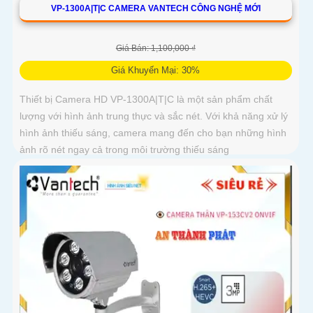
VP-1300A|T|C CAMERA VANTECH CÔNG NGHỆ MỚI
Giá Bán: 1,100,000 ₫
Giá Khuyến Mại: 30%
Thiết bị Camera HD VP-1300A|T|C là một sản phẩm chất
lượng với hình ảnh trung thực và sắc nét. Với khả năng xử lý
hình ảnh thiếu sáng, camera mang đến cho bạn những hình
ảnh rõ nét ngay cả trong môi trường thiếu sáng