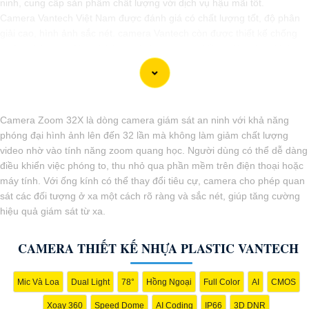
ninh, cung cấp sản phẩm chất lượng với dịch vụ hậu mãi tốt.
Camera Vantech Việt Nam được đánh giá có chất lượng tốt, độ phân
giải cao, hình ảnh sắc nét. camera Vantech còn được thiết kế chống
nước, chống va đập, phù hợp sử dụng trong nhiều môi trường khác
nhau.
Với cam kết về chất lượng và dịch vụ, camera Vantech Việt Nam mang
lại sự an tâm cho người dùng trong việc giám sát và bảo vệ tài sản.
Đồng thời, giá cả của sản phẩm cũng được đánh giá là hợp lý, phải
Camera Zoom 32X là dòng camera giám sát an ninh với khả năng
chăng.
phóng đại hình ảnh lên đến 32 lần mà không làm giảm chất lượng
Nếu bạn cần thêm thông tin chi tiết về sản phẩm hay muốn tư vấn,
video nhờ vào tính năng zoom quang học. Người dùng có thể dễ dàng
hãy liên hệ với đại lý phân phối chính thức của Vantech để được hỗ trợ
điều khiển việc phóng to, thu nhỏ qua phần mềm trên điện thoại hoặc
tốt nhất.
máy tính. Với ống kính có thể thay đổi tiêu cự, camera cho phép quan
sát các đối tượng ở xa một cách rõ ràng và sắc nét, giúp tăng cường
hiệu quả giám sát từ xa.
CAMERA THIẾT KẾ NHỰA PLASTIC VANTECH
Mic Và Loa
Dual Light
78°
Hồng Ngoại
Full Color
AI
CMOS
Xoay 360
Speed Dome
AI Coding
IP66
3D DNR