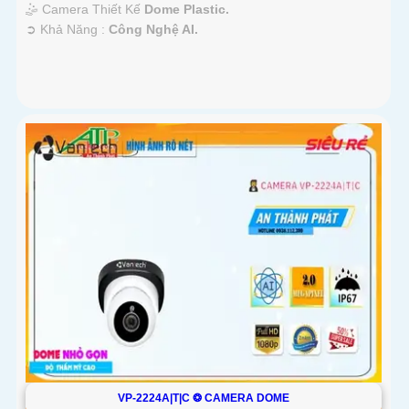
🤹 Camera Thiết Kế
Dome Plastic.
️➲ Khả Năng :
Công Nghệ AI.
VP-2224A|T|C ❂ CAMERA DOME