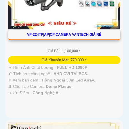
VP-224TP|AP|CP CAMERA VANTECH GIÁ RẺ
Giá Bán: 1,100,000 ₫
Giá Khuyến Mại: 770,000 ₫
🔅 Hình Ành Chất Lượng :
FULL HD 1080P .
🌠 Tích hợp công nghệ :
AHD CVI TVI BCS.
❈ Xem ban đêm :
Hồng Ngoại 30m Led Array.
♊ Cấu Tạo Camera
Dome Plastic.
️⇝ Ưu Điểm :
Công Nghệ AI.