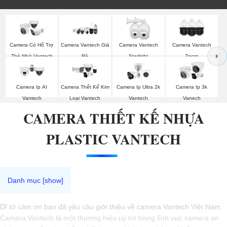
Camera Có Hổ Trợ
Camera Vantech Giá
Camera Vantech
Camera Vantech
Thẻ Nhớ Vantech
Rẻ
Starlight
Zoom
Camera Ip AI
Camera Thết Kế Kim
Camera Ip Ultra 2k
Camera Ip 3k
Vantech
Loại Vantech
Vantech
Vanech
CAMERA THIẾT KẾ NHỰA
PLASTIC VANTECH
Dĩ tử cảm ơn bạn đã yêu câu giới thiệu về camera Vantech Việt Nam.
Camera Vantech là một thương hiệu uy tín trong lĩnh vực camera an