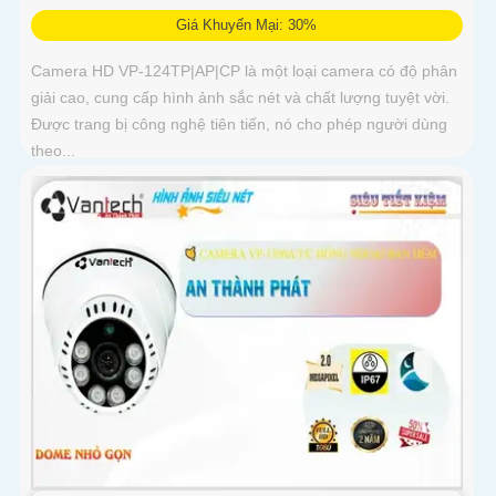
Giá Khuyến Mại: 30%
Camera HD VP-124TP|AP|CP là một loại camera có độ phân
giải cao, cung cấp hình ảnh sắc nét và chất lượng tuyệt vời.
Được trang bị công nghệ tiên tiến, nó cho phép người dùng
theo...