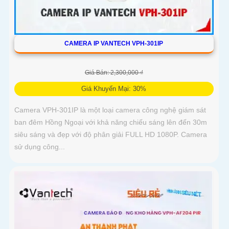
CAMERA IP VANTECH VPH-301IP
Giá Bán: 2,300,000 ₫
Giá Khuyến Mại: 30%
Camera VPH-301IP là một loại camera công nghệ giám sát
ban đêm Hồng Ngoại với khả năng chiếu sáng lên đến 30m
siêu sáng và đẹp với độ phân giải FULL HD 1080P. Camera
sử dụng công...