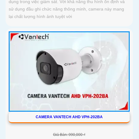
dụng trong việc giám sát. Với khả năng thu hình ổn định và
sử dụng đầu ghi chức năng thông minh, camera này mang
lại chất lượng hình ảnh tuyệt vời
CAMERA VANTECH AHD VPH-202BA
Giá Bán: 990,000 ₫