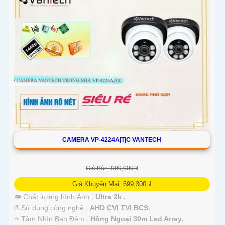
CAMERA VP-4224A|T|C VANTECH
Giá Bán: 999,000 ₫
Giá Khuyến Mại: 699,300 ₫
👁 Chất lượng hình Ảnh :
Ultra 2k .
®️ Sử dụng công nghệ :
AHD CVI TVI BCS.
⭐ Tầm Nhìn Ban Đêm :
Hồng Ngoại 30m Led Array.