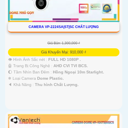
CAMERA VP-2224SA|ST|SC CHẤT LƯỢNG
Giá Bán: 1,300,000 ₫
Giá Khuyến Mại: 910,000 ₫
👁 Hình Ảnh Sắc nét :
FULL HD 1080P .
🤖️ Trang Bị Công Nghệ :
AHD CVI TVI BCS.
🌔 Tầm Nhìn Ban Đêm :
Hồng Ngoại 10m Starlight.
❄ Loại Camera
Dome Plastic.
️🔈 Khả Năng :
Thu hình Chất Lượng.