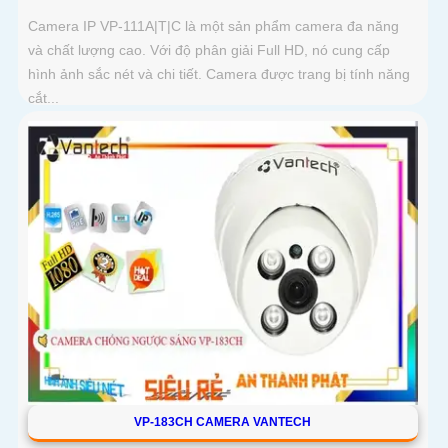
Camera IP VP-111A|T|C là một sản phẩm camera đa năng
và chất lượng cao. Với độ phân giải Full HD, nó cung cấp
hình ảnh sắc nét và chi tiết. Camera được trang bị tính năng
cắt...
VP-183CH CAMERA VANTECH