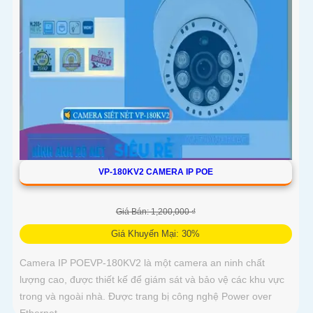
VP-180KV2 CAMERA IP POE
Giá Bán: 1,200,000 ₫
Giá Khuyến Mại: 30%
Camera IP POEVP-180KV2 là một camera an ninh chất
lượng cao, được thiết kế để giám sát và bảo vệ các khu vực
trong và ngoài nhà. Được trang bị công nghệ Power over
Ethernet...