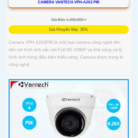
CAMERA VANTECH VPH-A203 PIR
Giá Bán: 1,400,000 ₫
Giá Khuyến Mại: 30%
Camera VPH-A203PIR là một loại camera công nghệ tiên
tiến với hình ảnh sắc nét Full HD 1080P và khả năng xử lý
hình ảnh trong điều kiện thiếu sáng. Camera được trang bị
công nghệ...