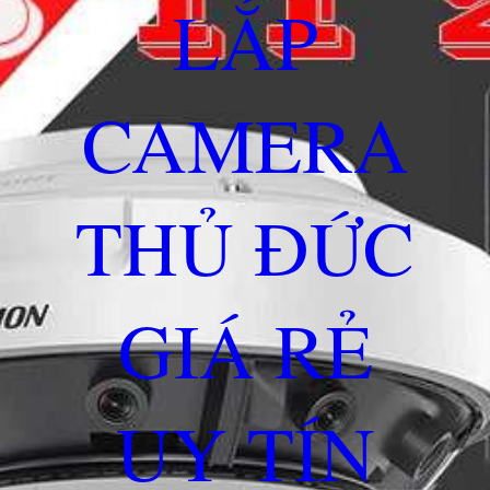
LẮP
CAMERA
THỦ ĐỨC
GIÁ RẺ
UY TÍN