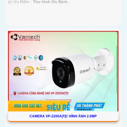
️ლ Ưu Điểm :
Thu hình Ổn Định.
CAMERA VP-2200A|T|C HÌNH ẢNH 2.0MP