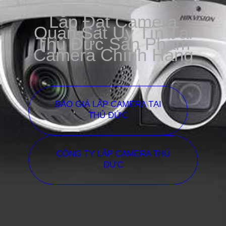
Lắp Đặt Camera
Quan Sát Uy Tín Tại
Thủ Đức Sản Phẩm
Camera Chính Hãng
BÁO GIÁ LẮP CAMERA TẠI
THỦ ĐỨC
CÔNG TY LẮP CAMERA THỦ
ĐỨC