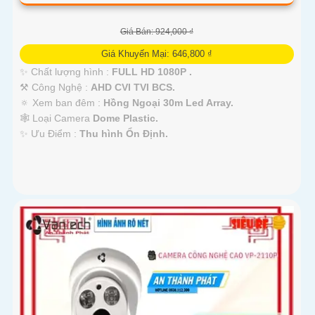
Giá Bán: 924,000 ₫
Giá Khuyến Mại: 646,800 ₫
✨ Chất lượng hình :
FULL HD 1080P .
⚒ Công Nghệ :
AHD CVI TVI BCS.
🔅 Xem ban đêm :
Hồng Ngoại 30m Led Array.
🕸️ Loại Camera
Dome Plastic.
️✨ Ưu Điểm :
Thu hình Ổn Định.