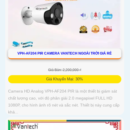
VPH-AF204 PIR CAMERA VANTECH NGOÀI TRỜI GIÁ RẺ
Giá Bán: 2,200,000 ₫
Giá Khuyến Mại: 30%
Camera HD Analog VPH-AF204 PIR là một thiết bị giám sát
chất lượng cao, với độ phân giải 2.0 megapixel FULL HD
1080P, cho hình ảnh rõ nét và sắc nét. Thiết bị này cung cấp
khả...