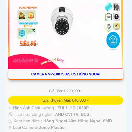
CAMERA VP-100TS|AS|CS HỒNG NGOẠI
Giá Bán: 1,200,000 ₫
Giá Khuyến Mại: 840,000 ₫
✨ Hình Ành Chất Lượng :
FULL HD 1080P .
🕉️ Tích hợp công nghệ :
AHD CVI TVI BCS.
🌜 Xem ban đêm :
Hồng Ngoại 40m Hồng Ngoại SMD.
❄ Loại Camera
Dome Plastic.