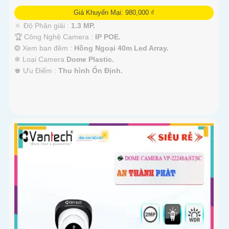
Giá Khuyến Mại: 980,000 ₫
🔅 Độ Phân giải :
1.3 MP.
🏆 Công Nghệ Camera :
IP POE.
❂ Xem ban đêm :
Hồng Ngoại 40m Led Array.
❄ Loại Camera
Dome Plastic.
️♚ Ưu Điểm :
Thu hình Ổn Định.