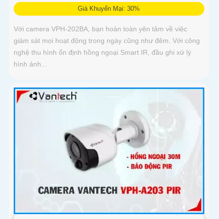
Giá Khuyến Mại: 30%
Với camera VPH-202BA, bạn hoàn toàn yên tâm về việc
giám sát mọi hoạt động trong ngày cũng như đêm. Với công
nghệ thu hình ổn định hồng ngoại Smart IR, đầu ghi xử lý
hình ảnh...