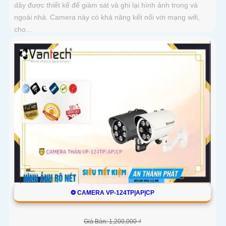
dây được thiết kế để giám sát và ghi lại hình ảnh trong và
ngoài nhà. Camera này có khả năng kết nối với mạng wifi,
cho...
❂ CAMERA VP-124TP|AP|CP
Giá Bán: 1,200,000 ₫