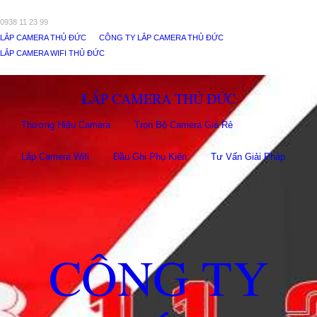
0938 11 23 99
LẮP CAMERA THỦ ĐỨC
CÔNG TY LẮP CAMERA THỦ ĐỨC
LẮP CAMERA WIFI THỦ ĐỨC
LẮP CAMERA THỦ ĐỨC
Thương Hiệu Camera
Trọn Bộ Camera Giá Rẻ
Lắp Camera Wifi
Đầu Ghi Phụ Kiên
Tư Vấn Giải Pháp
CÔNG TY