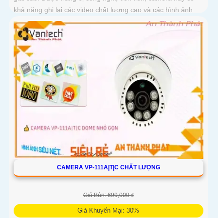
khả năng ghi lại các video chất lượng cao và các hình ảnh
chi tiết
CAMERA VP-111A|T|C CHẤT LƯỢNG
Giá Bán: 699,000 ₫
Giá Khuyến Mại: 30%