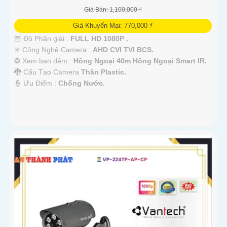
Giá Bán: 1,100,000 ₫
Giá Khuyến Mại: 770,000 ₫
🦉 Độ Phân giải :
FULL HD 1080P .
✳️ Công Nghệ Camera :
AHD CVI TVI BCS.
❂ Xem ban đêm :
Hồng Ngoại 40m Hồng Ngoại Smart IR.
🐉️ Cấu Tạo Camera
Thân Plastic.
️👮 Ưu Điểm :
Chống Nước.