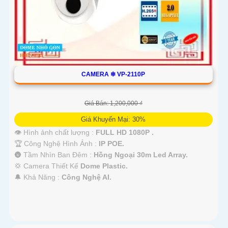
CAMERA ❇ VP-2110P
Giá Bán: 1,200,000 ₫
Giá Khuyến Mại: 30%
👁 Hình ảnh chất lượng :
FULL HD 1080P .
🏆 Công Nghệ Hình Ảnh :
IP POE.
🌚 Tầm Nhìn Ban Đêm :
Hồng Ngoại 30m Led Array.
💢 Camera Thiết Kế
Dome Plastic.
️🔔 Khả Năng :
Công Nghệ AI.