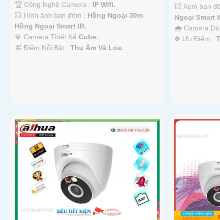
🏆 Công Nghệ Camera :
IP Wifi.
💥 Xem ban đ
💥 Hình ảnh ban đêm :
Hồng Ngoại 30m
Ngoại Smart I
Hồng Ngoại Smart IR.
🌧️ Camera D
💎 Camera Thiết Kế
Cube.
️✤ Ưu Điểm :
️⌘ Điểm Nỗi Bật :
Thu Âm Và Loa.