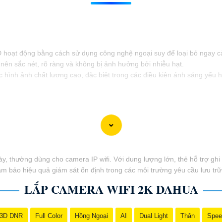
D hoạt động bằng cách sử dụng công nghệ ngoại suy để loại bỏ ngay 
nên sắc nét, rõ ràng và không bị ảnh hưởng bởi nhiễu hạt.
ình ảnh chất lượng cao, đặc biệt trong các điều kiện ánh sáng yếu h
 thường dùng cho camera IP wifi. Với dung lượng lớn, thẻ hỗ trợ ghi hì
ảm bảo hiệu quả giám sát ổn định trong các môi trường yêu cầu lưu trữ
LẮP CAMERA WIFI 2K DAHUA
3D DNR
Full Color
Hồng Ngoại
AI
Dual Light
Thân
Spee