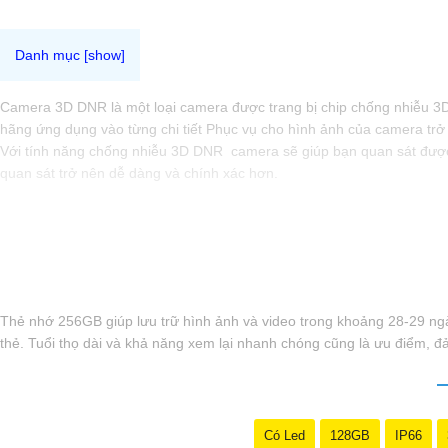
Camera 3D DNR là một loại camera được trang bị chip chống nhiễu 3
hãng ứng dụng vào từng chi tiết Phục vụ cho hình ảnh của camera trở 
Với tính năng chống nhiễu 3D DNR camera sẽ giúp bạn quan sát được h
quan sát trở nên dễ dàng và chính xác hơn.
Thẻ nhớ 256GB giúp lưu trữ hình ảnh và video trong khoảng 28-29 ngày,
thẻ. Tuổi thọ dài và khả năng xem lại nhanh chóng cũng là ưu điểm, đ
Có Led
128GB
IP66