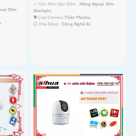
⭐ Tầm Nhìn Ban Đêm :
Hồng Ngoại 30m
oại 30m
Starlight.
🛡 Loại Camera
Thân Plastic.
c.
️💮 Khả Năng :
Công Nghệ AI.