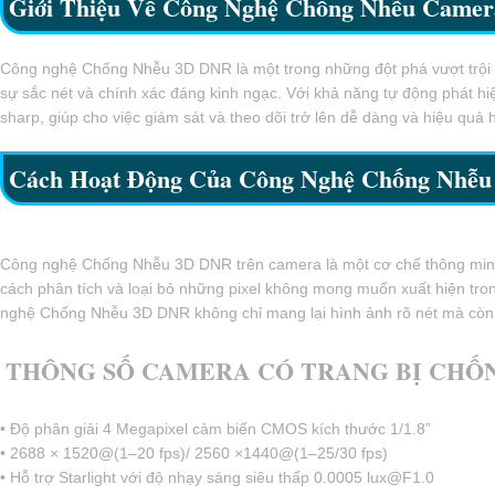
Giới Thiệu Về Công Nghệ Chống Nhễu Came
Công nghệ Chống Nhễu 3D DNR là một trong những đột phá vượt trội tr
sự sắc nét và chính xác đáng kinh ngạc. Với khả năng tự động phát h
sharp, giúp cho việc giám sát và theo dõi trở lên dễ dàng và hiệu quả 
Cách Hoạt Động Của Công Nghệ Chống Nhễ
Công nghệ Chống Nhễu 3D DNR trên camera là một cơ chế thông minh gi
cách phân tích và loại bỏ những pixel không mong muốn xuất hiện tron
nghệ Chống Nhễu 3D DNR không chỉ mang lại hình ảnh rõ nét mà còn gi
THÔNG SỐ CAMERA CÓ TRANG BỊ CHỐN
• Độ phân giải 4 Megapixel cảm biến CMOS kích thước 1/1.8”
• 2688 × 1520@(1–20 fps)/ 2560 ×1440@(1–25/30 fps)
• Hỗ trợ Starlight với độ nhạy sáng siêu thấp 0.0005 lux@F1.0