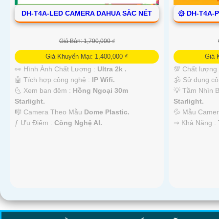
DH-T4A-LED CAMERA DAHUA SẮC NÉT
۞ DH-T4A-
Giá Bán: 1,700,000 ₫
Giá Khuyến Mại: 1,400,000 ₫
Giá 
👀 Hình Ành Chất Lượng :
Ultra 2k .
💯 Chất lượng
🤖️ Tích hợp công nghệ :
IP Wifi.
🕉️ Sử dụng c
🌜 Xem ban đêm :
Hồng Ngoại 30m
💡 Tầm Nhìn 
Starlight.
Starlight.
🎼️ Camera Theo Mẫu
Dome Plastic.
💦 Mẫu Came
️ƒ Ưu Điểm :
Công Nghệ AI.
️⇝ Khả Năng :