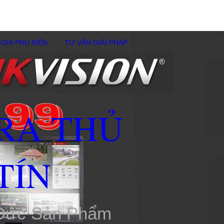
GHI PHỤ KIÊN
TƯ VẤN GIẢI PHÁP
RA THỦ
TÍN
 Đức Sản Phẩm