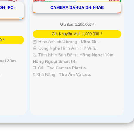
H-IPC-
CAMERA DAHUA DH-H4AE
Giá Bán: 1,200,000 ₫
Giá Khuyến Mại: 1,000,000 ₫
0 ₫
🦉 Hình ảnh chất lượng :
Ultra 2k .
🤖️ Công Nghệ Hình Ảnh :
IP Wifi.
🌜 Tầm Nhìn Ban Đêm :
Hồng Ngoại 10m
oại 30m
Hồng Ngoại Smart IR.
♊ Cấu Tạo Camera
Plastic.
.
️₤ Khả Năng :
Thu Âm Và Loa.