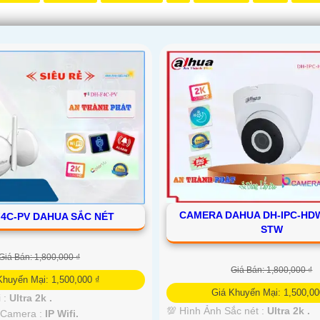
CAMERA DAHUA DH-IPC-HD
F4C-PV DAHUA SẮC NÉT
STW
Giá Bán: 1,800,000 ₫
Giá Bán: 1,800,000 ₫
Khuyến Mại: 1,500,000 ₫
Giá Khuyến Mại: 1,500,00
i :
Ultra 2k .
💯 Hình Ảnh Sắc nét :
Ultra 2k .
 Camera :
IP Wifi.