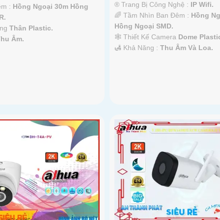
®️ Trang Bị Công Nghệ :
IP Wifi.
êm :
Hồng Ngoại 30m Hồng
🌈 Tầm Nhìn Ban Đêm :
Hồng Ng
R.
Hồng Ngoại SMD.
òng
Thân Plastic.
🕸️ Thiết Kế Camera
Dome Plasti
Thu Âm.
️🛃 Khả Năng :
Thu Âm Và Loa.