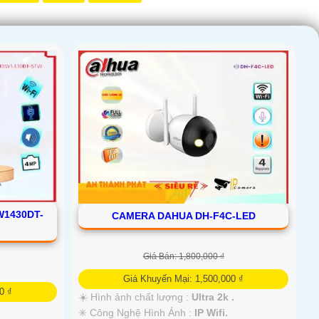
W1430DT-
CAMERA DAHUA DH-F4C-LED
Giá Bán: 1,800,000 ₫
Giá Khuyến Mại: 1,500,000 ₫
0 ₫
☀️ Hình ảnh chất lượng :
Ultra 2k .
✳️ Công Nghệ Hình Ảnh :
IP Wifi.