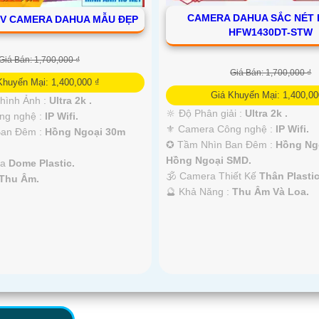
CAMERA DAHUA SẮC NÉT D
PV CAMERA DAHUA MẪU ĐẸP
HFW1430DT-STW
Giá Bán: 1,700,000 ₫
Giá Bán: 1,700,000 ₫
Khuyến Mại: 1,400,000 ₫
Giá Khuyến Mại: 1,400,00
 hình Ảnh :
Ultra 2k .
🔆 Độ Phân giải :
Ultra 2k .
ông nghệ :
IP Wifi.
⚜️ Camera Công nghệ :
IP Wifi.
Ban Đêm :
Hồng Ngoại 30m
✪ Tầm Nhìn Ban Đêm :
Hồng Ng
Hồng Ngoại SMD.
ra
Dome Plastic.
🕉️ Camera Thiết Kế
Thân Plastic
Thu Âm.
️🔮 Khả Năng :
Thu Âm Và Loa.