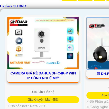
Camera 3D DNR
CAMERA GIÁ RẺ DAHUA DH-C4K-P WIFI
☑ DH-
IP CÔNG NGHỆ MỚI
Giá Bán: Liên hệ
'
Giá 
Giá Khuyến Mại: 45%
️⚡ Độ Phân giả
️⚡ Độ sắc nét :
Ultra 2k + .
⚛️ Công Nghệ