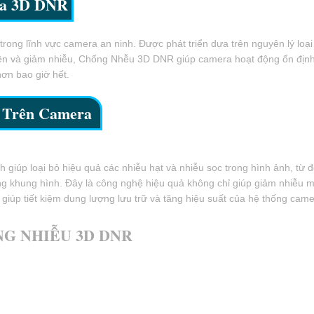
ra 3D DNR
ong lĩnh vực camera an ninh. Được phát triển dựa trên nguyên lý loạ
iện và giảm nhiễu, Chống Nhễu 3D DNR giúp camera hoạt động ổn định 
hơn bao giờ hết.
u Trên Camera
úp loại bỏ hiệu quả các nhiễu hạt và nhiễu sọc trong hình ảnh, từ đ
g khung hình. Đây là công nghệ hiệu quả không chỉ giúp giảm nhiễu mà
úp tiết kiệm dung lượng lưu trữ và tăng hiệu suất của hệ thống came
G NHIỄU 3D DNR