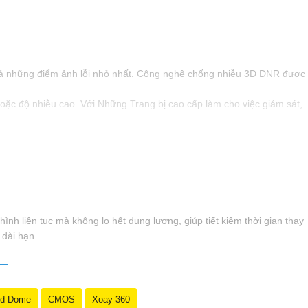
cả những điểm ảnh lỗi nhỏ nhất. Công nghệ chống nhiễu 3D DNR được
oặc độ nhiễu cao. Với Những Trang bị cao cấp làm cho việc giám sát,
nh liên tục mà không lo hết dung lượng, giúp tiết kiệm thời gian thay
 dài hạn.
d Dome
CMOS
Xoay 360