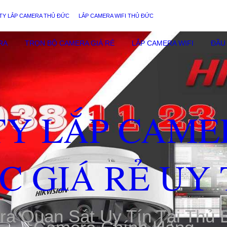
TY LẮP CAMERA THỦ ĐỨC
LẮP CAMERA WIFI THỦ ĐỨC
RA
TRỌN BỘ CAMERA GIÁ RẺ
LẮP CAMERA WIFI
ĐẦU 
TY LẮP CAME
C GIÁ RẺ UY 
ra Quan Sát Uy Tín Tại Thủ