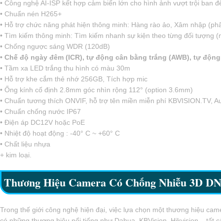
• Công nghệ AI-ISP kết hợp cảm biến lớn cho hình ảnh vượt trội ban
• Chuẩn nén H265+
• Hỗ trợ chức năng phát hiện thông minh: Hàng rào ảo, Xâm nhập (phâ
• Tìm kiếm thông minh: Tìm kiếm nhanh sự kiện theo từng đối tượng (
• Chống ngược sáng WDR (120dB)
• Chế độ ngày đêm (ICR), tự động cân bằng trắng (AWB), tự độ
• Tầm xa LED trắng thu hình có màu 30m
• Hỗ trợ khe cắm thẻ nhớ 256GB, Tích hợp mic
• Ống kính cố định 2.8mm góc nhìn rộng 112° (option 3.6mm)
• Chuẩn tương thích ONVIF, hỗ trợ tên miền miễn phí KBVISION.TV, Au
• Chuẩn chống nước IP67
• Điện áp DC12V hoặc PoE
• Nhiệt độ hoạt động : -40° C ~ +60° C
• Chất liệu nhựa
+ kim loại.
Thương Hiệu Camera Có Chống Nhiễu 3D 
Trong thế giới công nghệ hiện đại, việc lựa chọn một thương hiệu came
có những thương hiệu nổi tiếng như Dahua, KBVision, Hikvision... tấ