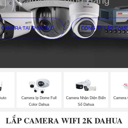
Camera Chính Hãng
P CAMERA TẠI THỦ ĐỨC
CÔNG TY LẮP CAM
Auto
Camera Ip Dome Full
Camera Nhận Diện Biển
Camera 
Color Dahua
Số Dahua
LẮP CAMERA WIFI 2K DAHUA