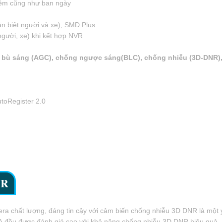
 đêm cũng như ban ngày
n biệt người và xe), SMD Plus
người, xe) khi kết hợp NVR
ng bù sáng (AGC), chống ngược sáng(BLC), chống nhiễu (3D-DNR)
toRegister 2.0
DNR
ra chất lượng, đáng tin cậy với cảm biến chống nhiễu 3D DNR là một yế
t cả đều được đánh giá cao với khả năng chống nhiễu 3D DNR hiệu quả.