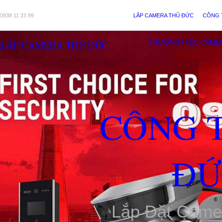
0938 11 23 99
LẮP CAMERA THỦ ĐỨC
CÔNG 
LẮP CAMERA THỦ ĐỨC
THƯƠNG HIỆU CAME
CÔNG 
ĐỨ
Lắp Đặt Came