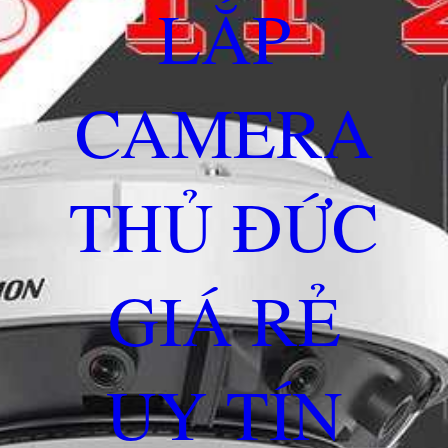
LẮP
CAMERA
THỦ ĐỨC
GIÁ RẺ
UY TÍN