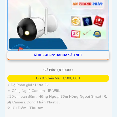
☑ DH-F4C-PV DAHUA SẮC NÉT
Giá Bán: 1,800,000 ₫
Giá Khuyến Mại: 1,500,000 ₫
️⚡ Độ Phân giải :
Ultra 2k .
⚛️ Công Nghệ Camera :
IP Wifi.
💥 Xem ban đêm :
Hồng Ngoại 30m Hồng Ngoại Smart IR.
🌧️ Camera Dòng
Thân Plastic.
️✤ Ưu Điểm :
Thu Âm.