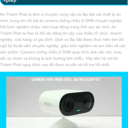
An Thành Phát là đơn vị chuyên cung cấp và lắp đặt các thiết bị an
ninh, trong đó nổi bật là camera chống nhễu D DNR chuyên nghiệp.
Với kinh nghiệm nhiều năm hoạt động trong lĩnh vực an ninh, An
Thành Phát tự hào là đối tác đáng tin cậy của nhiều tổ chức, doanh
nghiệp, cửa hàng và gia đình. Dịch vụ lắp đặt được thực hiện bởi đội
ngũ kỹ thuật viên chuyên nghiệp, giàu kinh nghiệm và am hiểu về các
sản phẩm. Camera chống nhễu D DNR giúp hình ảnh sắc nét, màu
sắc tự nhiên và không bị ảnh hưởng bởi nhiễu. Hãy liên hệ với An
Thành Phát ngay hôm nay để được tư vấn và hỗ trợ tốt nhất.