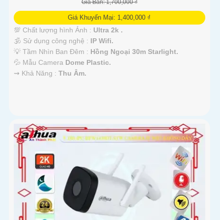
Giá Bán: 1,700,000 ₫
Giá Khuyến Mại: 1,400,000 ₫
💯 Chất lượng hình Ảnh :
Ultra 2k .
🕉️ Sử dụng công nghệ :
IP Wifi.
💡 Tầm Nhìn Ban Đêm :
Hồng Ngoại 30m Starlight.
💦 Mẫu Camera
Dome Plastic.
️⇝ Khả Năng :
Thu Âm.