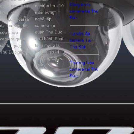
Công trình
nghiệm hơn 10
quan sát chính
camera tại Thủ
năm trong
hãng chất
Đức
nghề lắp
lượng, ngoài ra
camera tại
dịch vụ lắp đặt
quận Thủ Đức
sửa chửa
Tư vấn lắp
An Thành Phát
camera quan
camera Tại
luôn mang lại
sát tại quận
Thủ Đức
những giá trị
Thủ Đức giá rẻ
sử dụng cao
Thương hiệu
nhất.
camera tại Thủ
Đức