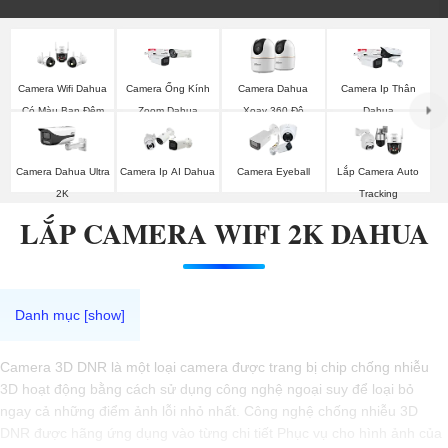
Camera Wifi Dahua
Camera Ống Kính
Camera Dahua
Camera Ip Thân
Có Màu Ban Đêm
Zoom Dahua
Xoay 360 Độ
Dahua
Camera Dahua Ultra
Camera Ip AI Dahua
Camera Eyeball
Lắp Camera Auto
2K
Tracking
LẮP CAMERA WIFI 2K DAHUA
Camera 3D DNR là một loại camera được trang bị chip chống nhiễu
3D hoạt động bằng cách sử dụng công nghệ ngoại suy để loại bỏ
ngay cả những điểm ảnh lỗi nhỏ nhất. Công nghệ chống nhiễu 3D
DNR được hãng ứng dụng vào từng chi tiết Phục vụ cho hình ảnh của