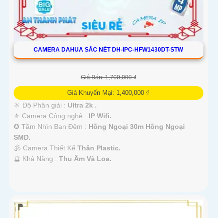
CAMERA DAHUA SẮC NÉT DH-IPC-HFW1430DT-STW
Giá Bán: 1,700,000 ₫
Giá Khuyến Mại: 1,400,000 ₫
🔆 Độ Phân giải :
Ultra 2k .
⚜️ Camera Công nghệ :
IP Wifi.
✪ Tầm Nhìn Ban Đêm :
Hồng Ngoại 30m Hồng Ngoại
SMD.
🕉️ Camera Thiết Kế
Thân Plastic.
️🔮 Khả Năng :
Thu Âm Và Loa.