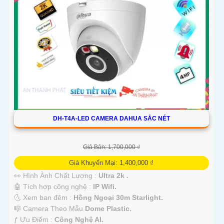
DH-T4A-LED CAMERA DAHUA SẮC NÉT
Giá Bán: 1,700,000 ₫
Giá Khuyến Mại: 1,400,000 ₫
👀 Hình Ành Chất Lượng :
Ultra 2k .
🤖️ Tích hợp công nghệ :
IP Wifi.
🌜 Xem ban đêm :
Hồng Ngoại 30m Starlight.
🎼️ Camera Theo Mẫu
Dome Plastic.
️ƒ Ưu Điểm :
Công Nghệ AI.