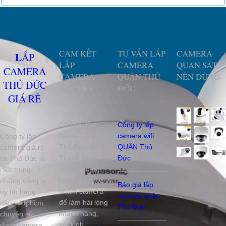
CAM KẾT
TƯ VẤN LẮP
CAMERA
LẮP
LẮP
CAMERA
QUAN SÁT
CAMERA
CAMERA
QUẬN THỦ
NÊN DÙNG
THỦ ĐỨC
THỦ ĐỨC
ĐỨC
GIÁ RẺ
Công ty lắp
Công ty lắp
camera quận
camera wifi
Công ty lắp
Thủ Đức An
QUẬN Thủ
camera giá rẻ
Thành Phát
Đức
tại Thủ Đức là
luôn lấy chất
một trong
lượng sản
những công ty
Báo giá lắp
phẩm camera
uy tín hàng
camera quận
để làm hài lòng
đầu tại tphcm,
Thủ Đức
khách hàng,
chuyên sử
với kinh
dụng camera