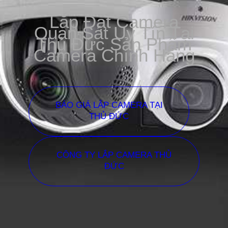
Lắp Đặt Camera
Quan Sát Uy Tín Tại
Thủ Đức Sản Phẩm
Camera Chính Hãng
BÁO GIÁ LẮP CAMERA TẠI
THỦ ĐỨC
CÔNG TY LẮP CAMERA THỦ
ĐỨC