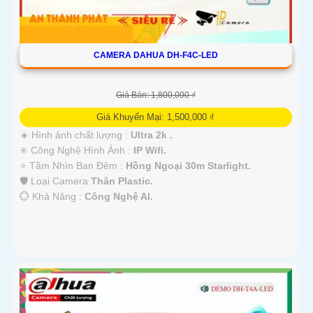
CAMERA DAHUA DH-F4C-LED
Giá Bán: 1,800,000 ₫
Giá Khuyến Mại: 1,500,000 ₫
☀️ Hình ảnh chất lượng :
Ultra 2k .
✳️ Công Nghệ Hình Ảnh :
IP Wifi.
⭐ Tầm Nhìn Ban Đêm :
Hồng Ngoại 30m Starlight.
🛡 Loại Camera
Thân Plastic.
️💮 Khả Năng :
Công Nghệ AI.