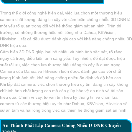
Trong thế giới công nghệ hiện đại, việc lựa chọn một thương hiệu
camera chất lượng, đáng tin cậy với cảm biến chống nhiễu 3D DNR là
một yếu tố quan trọng đối với hệ thống giám sát an ninh. Trên thị
trường, có những thương hiệu nổi tiếng như Dahua, KBVision,
Hikvision... tất cả đều được đánh giá cao với khả năng chống nhiễu 3D
DNR hiệu quả.
Cảm biến 3D DNR giúp loại bỏ nhiễu và hình ảnh sắc nét, rõ ràng
ngay cả trong điều kiện ánh sáng yếu. Tuy nhiên, để đạt được hiệu
suất tối ưu, việc chọn lựa thương hiệu đáng tin cậy là quan trọng.
Camera của Dahua và Hikvision luôn được đánh giá cao với chất
lượng hình ảnh tốt, khả năng chống nhiễu ổn định và độ bền cao.
Khi lắp đặt camera, việc chọn thương hiệu uy tín, đáng tin cậy không
chỉhình ảnh chất lượng cao mà còn giúp bảo vệ an ninh và tài sản
hiệu quả. Chính vì vậy, tư vấn tìm hiểu kỹ thông tin và chọn lựa
camera từ các thương hiệu uy tín như Dahua, KBVision, Hikvision sẽ
sự an tâm và hài lòng trong việc cải thiện hệ thống giám sát an ninh.
An Thành Phát Lắp Camera Chống Nhễu D DNR Chuyên
Nghiệp