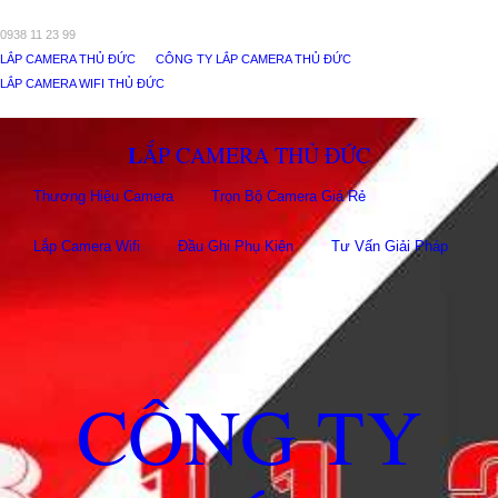
0938 11 23 99
LẮP CAMERA THỦ ĐỨC
CÔNG TY LẮP CAMERA THỦ ĐỨC
LẮP CAMERA WIFI THỦ ĐỨC
LẮP CAMERA THỦ ĐỨC
Thương Hiệu Camera
Trọn Bộ Camera Giá Rẻ
Lắp Camera Wifi
Đầu Ghi Phụ Kiên
Tư Vấn Giải Pháp
CÔNG TY