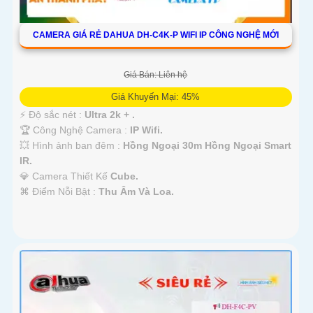
CAMERA GIÁ RẺ DAHUA DH-C4K-P WIFI IP CÔNG NGHỆ MỚI
Giá Bán: Liên hệ
Giá Khuyến Mại: 45%
️⚡ Độ sắc nét :
Ultra 2k + .
🏆 Công Nghệ Camera :
IP Wifi.
💥 Hình ảnh ban đêm :
Hồng Ngoại 30m Hồng Ngoại Smart
IR.
💎 Camera Thiết Kế
Cube.
️⌘ Điểm Nỗi Bật :
Thu Âm Và Loa.