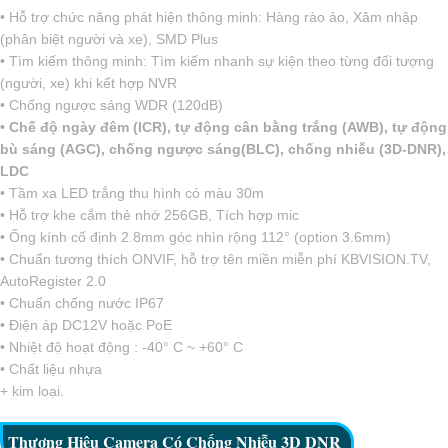
• Hỗ trợ chức năng phát hiện thông minh: Hàng rào ảo, Xâm nhập
(phân biệt người và xe), SMD Plus
• Tìm kiếm thông minh: Tìm kiếm nhanh sự kiện theo từng đối tượng
(người, xe) khi kết hợp NVR
• Chống ngược sáng WDR (120dB)
• Chế độ ngày đêm (ICR), tự động cân bằng trắng (AWB), tự động
bù sáng (AGC), chống ngược sáng(BLC), chống nhiễu (3D-DNR),
LDC
• Tầm xa LED trắng thu hình có màu 30m
• Hỗ trợ khe cắm thẻ nhớ 256GB, Tích hợp mic
• Ống kính cố định 2.8mm góc nhìn rộng 112° (option 3.6mm)
• Chuẩn tương thích ONVIF, hỗ trợ tên miền miễn phí KBVISION.TV,
AutoRegister 2.0
• Chuẩn chống nước IP67
• Điện áp DC12V hoặc PoE
• Nhiệt độ hoạt động : -40° C ~ +60° C
• Chất liệu nhựa
+ kim loại.
Thương Hiệu Camera Có Chống Nhiễu 3D DNR