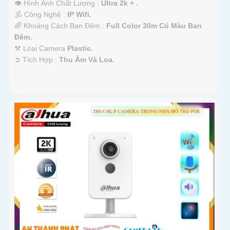
👁 Hình Ành Chất Lượng :
Ultra 2k + .
🕉️ Công Nghệ :
IP Wifi.
🌈 Khoảng Cách Ban Đêm :
Full Color 30m Có Màu Ban
Ðêm.
⚒ Loại Camera
Plastic.
️➲ Tích Hợp :
Thu Âm Và Loa.