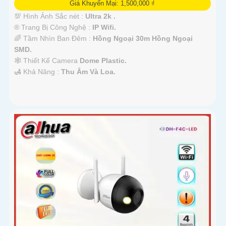
Giá Khuyến Mại: 1,500,000 ₫
💯 Hình Ảnh Sắc nét :
Ultra 2k .
®️ Trang Bị Công Nghệ :
IP Wifi.
🌈 Tầm Nhìn Ban Đêm :
Hồng Ngoại 30m Hồng Ngoại
SMD.
🕸️ Thiết Kế Camera
Dome Plastic.
️🛃 Khả Năng :
Thu Âm Và Loa.