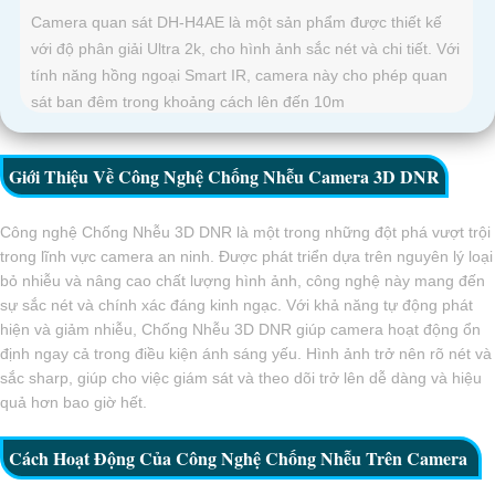
Camera quan sát DH-H4AE là một sản phẩm được thiết kế
với độ phân giải Ultra 2k, cho hình ảnh sắc nét và chi tiết. Với
tính năng hồng ngoại Smart IR, camera này cho phép quan
sát ban đêm trong khoảng cách lên đến 10m
Giới Thiệu Về Công Nghệ Chống Nhễu Camera 3D DNR
Công nghệ Chống Nhễu 3D DNR là một trong những đột phá vượt trội
trong lĩnh vực camera an ninh. Được phát triển dựa trên nguyên lý loại
bỏ nhiễu và nâng cao chất lượng hình ảnh, công nghệ này mang đến
sự sắc nét và chính xác đáng kinh ngạc. Với khả năng tự động phát
hiện và giảm nhiễu, Chống Nhễu 3D DNR giúp camera hoạt động ổn
định ngay cả trong điều kiện ánh sáng yếu. Hình ảnh trở nên rõ nét và
sắc sharp, giúp cho việc giám sát và theo dõi trở lên dễ dàng và hiệu
quả hơn bao giờ hết.
Cách Hoạt Động Của Công Nghệ Chống Nhễu Trên Camera