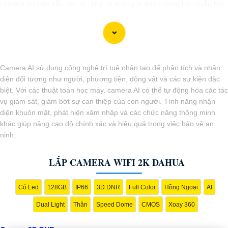
camera trở nên sắc nét, rõ ràng và không bị ảnh hưởng bởi nhiễu hạt.
Với tính năng chống nhiễu 3D DNR camera sẽ giúp bạn quan sát
được hình ảnh chất lượng cao, đặc biệt trong các điều kiện ánh sáng
yếu hoặc độ nhiễu cao. Với Những Trang bị cao cấp làm cho việc giám
sát, quan sát trở nên dễ dàng và chính xác hơn.
Camera AI sử dụng công nghệ trí tuệ nhân tạo để phân tích và nhận
diện đối tượng như người, phương tiện, động vật và các sự kiện đặc
biệt. Với các thuật toán học máy, camera AI có thể tự động hóa các tác
vụ giám sát, giảm bớt sự can thiệp của con người. Tính năng nhận
diện khuôn mặt, phát hiện xâm nhập và các chức năng thông minh
khác giúp nâng cao độ chính xác và hiệu quả trong việc bảo vệ an
ninh.
LẮP CAMERA WIFI 2K DAHUA
'
Có Led
128GB
IP66
3D DNR
Full Color
Hồng Ngoại
AI
Dual Light
Thân
Speed Dome
CMOS
Xoay 360