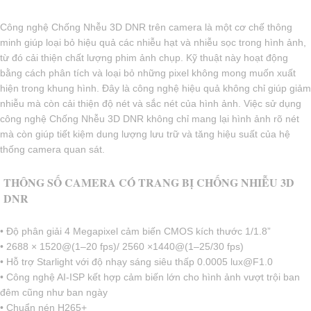
Công nghệ Chống Nhễu 3D DNR trên camera là một cơ chế thông
minh giúp loại bỏ hiệu quả các nhiễu hạt và nhiễu sọc trong hình ảnh,
từ đó cải thiện chất lượng phim ảnh chụp. Kỹ thuật này hoạt động
bằng cách phân tích và loại bỏ những pixel không mong muốn xuất
hiện trong khung hình. Đây là công nghệ hiệu quả không chỉ giúp giảm
nhiễu mà còn cải thiện độ nét và sắc nét của hình ảnh. Việc sử dụng
công nghệ Chống Nhễu 3D DNR không chỉ mang lại hình ảnh rõ nét
mà còn giúp tiết kiệm dung lượng lưu trữ và tăng hiệu suất của hệ
thống camera quan sát.
THÔNG SỐ CAMERA CÓ TRANG BỊ CHỐNG NHIỄU 3D
DNR
• Độ phân giải 4 Megapixel cảm biến CMOS kích thước 1/1.8”
• 2688 × 1520@(1–20 fps)/ 2560 ×1440@(1–25/30 fps)
• Hỗ trợ Starlight với độ nhạy sáng siêu thấp 0.0005 lux@F1.0
• Công nghệ AI-ISP kết hợp cảm biến lớn cho hình ảnh vượt trội ban
đêm cũng như ban ngày
• Chuẩn nén H265+