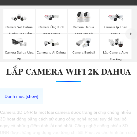
Camera Wifi Dahua
Camera Ống Kính
Camera Dahua
Camera Ip Thân
Có Màu Ban Đêm
Zoom Dahua
Xoay 360 Độ
Dahua
Camera Dahua Ultra
Camera Ip AI Dahua
Camera Eyeball
Lắp Camera Auto
2K
Tracking
LẮP CAMERA WIFI 2K DAHUA
Camera 3D DNR là một loại camera được trang bị chip chống nhiễu
3D hoạt động bằng cách sử dụng công nghệ ngoại suy để loại bỏ
ngay cả những điểm ảnh lỗi nhỏ nhất. Công nghệ chống nhiễu 3D
DNR được hãng ứng dụng vào từng chi tiết Phục vụ cho hình ảnh của