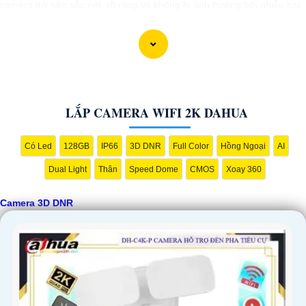
camera trở nên sắc nét, rõ ràng và không bị ảnh hưởng bởi nhiễu hạt.
Với tính năng chống nhiễu 3D DNR camera sẽ giúp bạn quan sát
được hình ảnh chất lượng cao, đặc biệt trong các điều kiện ánh sáng
yếu hoặc độ nhiễu cao. Với Những Trang bị cao cấp làm cho việc giám
sát, quan sát trở nên dễ dàng và chính xác hơn.
LẮP CAMERA WIFI 2K DAHUA
Có Led
128GB
IP66
3D DNR
Full Color
Hồng Ngoại
AI
Dual Light
Thân
Speed Dome
CMOS
Xoay 360
Camera 3D DNR
'