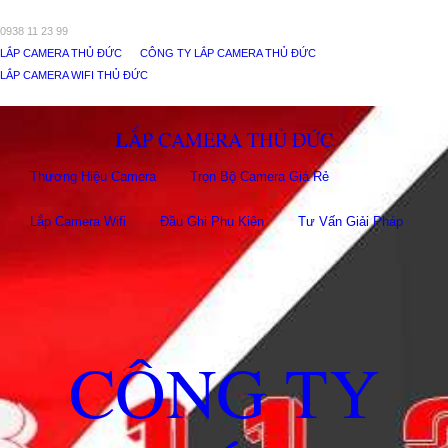
0938 11 23 99
LẮP CAMERA THỦ ĐỨC
CÔNG TY LẮP CAMERA THỦ ĐỨC
LẮP CAMERA WIFI THỦ ĐỨC
LẮP CAMERA THỦ ĐỨC
Thương Hiệu Camera
Trọn Bộ Camera Giá Rẻ
Lắp Camera Wifi
Đầu Ghi Phụ Kiên
Tư Vấn Giải Pháp
CÔNG TY