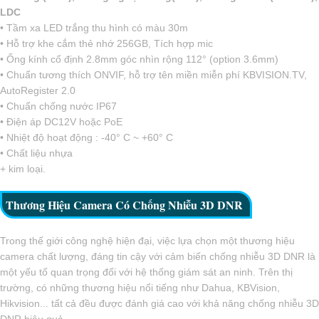
LDC
• Tầm xa LED trắng thu hình có màu 30m
• Hỗ trợ khe cắm thẻ nhớ 256GB, Tích hợp mic
• Ống kính cố định 2.8mm góc nhìn rộng 112° (option 3.6mm)
• Chuẩn tương thích ONVIF, hỗ trợ tên miền miễn phí KBVISION.TV,
AutoRegister 2.0
• Chuẩn chống nước IP67
• Điện áp DC12V hoặc PoE
• Nhiệt độ hoạt động : -40° C ~ +60° C
• Chất liệu nhựa
+ kim loại.
Thương Hiệu Camera Có Chống Nhiễu 3D DNR
Trong thế giới công nghệ hiện đại, việc lựa chọn một thương hiệu
camera chất lượng, đáng tin cậy với cảm biến chống nhiễu 3D DNR là
một yếu tố quan trọng đối với hệ thống giám sát an ninh. Trên thị
trường, có những thương hiệu nổi tiếng như Dahua, KBVision,
Hikvision... tất cả đều được đánh giá cao với khả năng chống nhiễu 3D