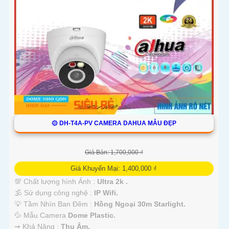
۞ DH-T4A-PV CAMERA DAHUA MẪU ĐẸP
Giá Bán: 1,700,000 ₫
Giá Khuyến Mại: 1,400,000 ₫
💯 Chất lượng hình Ảnh :
Ultra 2k .
🕉️ Sử dụng công nghệ :
IP Wifi.
💡 Tầm Nhìn Ban Đêm :
Hồng Ngoại 30m Starlight.
💦 Mẫu Camera
Dome Plastic.
️⇝ Khả Năng :
Thu Âm.