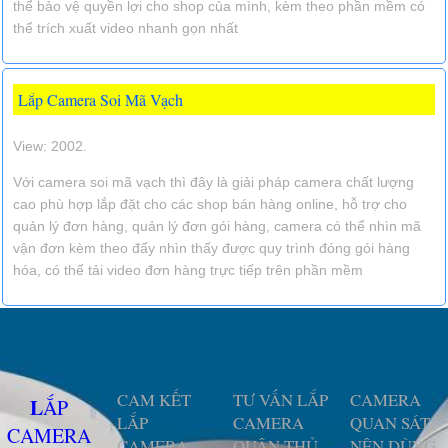
thể bảo vệ quyền lợi cho shop của mình, kèm theo phần mềm có
thể trích xuất video nhanh gọn nhất
Lắp Camera Soi Mã Vạch
View: 2002.
Với camera soi mã vạch thì đây là giải pháp camera chất lượng
cao phù hợp lắp đặt cho các shop bán hàng online, hỗ trợ cho
quản lý đơn hàng, quản lý đơn gói hàng, camera có thể nhìn mã
vận đơn kèm theo đấy nhìn thấy được quy trình đóng gói hàng
hóa, có thể tải video đơn hàng trực tiếp trên phần mềm
CAM KẾT
TƯ VẤN LẮP
CAMERA
LẮP
LẮP
CAMERA
QUAN SÁT
CAMERA
CAMERA
QUẬN THỦ
NÊN DÙNG