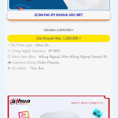
☑ DH-F4C-PV DAHUA SẮC NÉT
Giá Bán: 1,800,000 ₫
Giá Khuyến Mại: 1,500,000 ₫
️⚡ Độ Phân giải :
Ultra 2k .
⚛️ Công Nghệ Camera :
IP Wifi.
💥 Xem ban đêm :
Hồng Ngoại 30m Hồng Ngoại Smart IR.
🌧️ Camera Dòng
Thân Plastic.
️✤ Ưu Điểm :
Thu Âm.