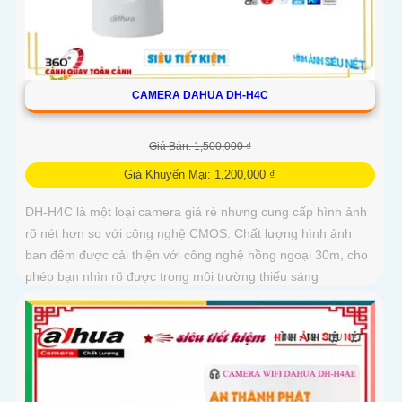
CAMERA DAHUA DH-H4C
Giá Bán: 1,500,000 ₫
Giá Khuyến Mại: 1,200,000 ₫
DH-H4C là một loại camera giá rẻ nhưng cung cấp hình ảnh
rõ nét hơn so với công nghệ CMOS. Chất lượng hình ảnh
ban đêm được cải thiện với công nghệ hồng ngoại 30m, cho
phép bạn nhìn rõ được trong môi trường thiếu sáng