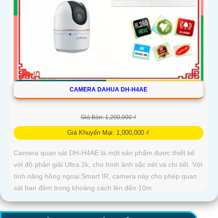
CAMERA DAHUA DH-H4AE
Giá Bán: 1,200,000 ₫
Giá Khuyến Mại: 1,000,000 ₫
Camera quan sát DH-H4AE là một sản phẩm được thiết kế
với độ phân giải Ultra 2k, cho hình ảnh sắc nét và chi tiết. Với
tính năng hồng ngoại Smart IR, camera này cho phép quan
sát ban đêm trong khoảng cách lên đến 10m