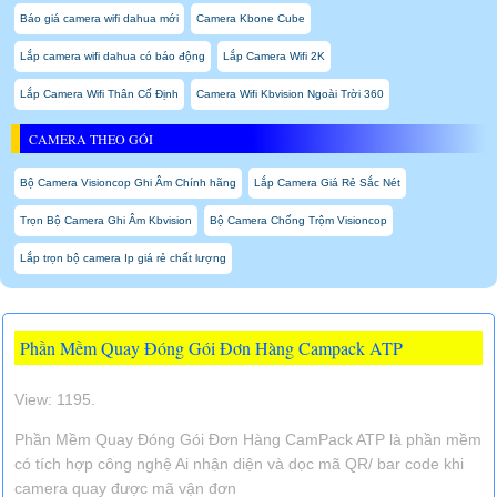
Báo giá camera wifi dahua mới
Camera Kbone Cube
Lắp camera wifi dahua có báo động
Lắp Camera Wifi 2K
Lắp Camera Wifi Thân Cố Định
Camera Wifi Kbvision Ngoài Trời 360
CAMERA THEO GÓI
Bộ Camera Visioncop Ghi Âm Chính hãng
Lắp Camera Giá Rẻ Sắc Nét
Trọn Bộ Camera Ghi Âm Kbvision
Bộ Camera Chống Trộm Visioncop
Lắp trọn bộ camera Ip giá rẻ chất lượng
Phần Mềm Quay Đóng Gói Đơn Hàng Campack ATP
View: 1195.
Phần Mềm Quay Đóng Gói Đơn Hàng CamPack ATP là phần mềm
có tích hợp công nghệ Ai nhận diện và dọc mã QR/ bar code khi
camera quay được mã vận đơn