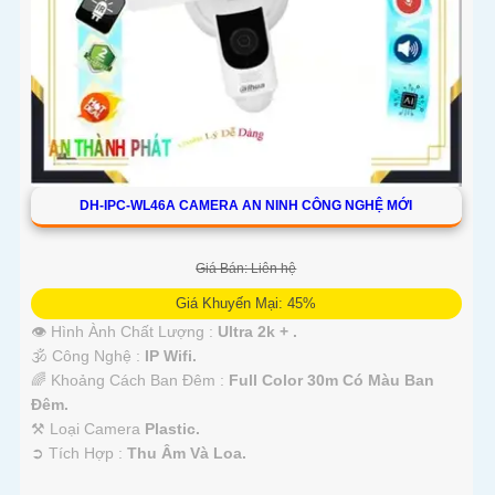
DH-IPC-WL46A CAMERA AN NINH CÔNG NGHỆ MỚI
Giá Bán: Liên hệ
Giá Khuyến Mại: 45%
👁 Hình Ành Chất Lượng :
Ultra 2k + .
🕉️ Công Nghệ :
IP Wifi.
🌈 Khoảng Cách Ban Đêm :
Full Color 30m Có Màu Ban
Ðêm.
⚒ Loại Camera
Plastic.
️➲ Tích Hợp :
Thu Âm Và Loa.