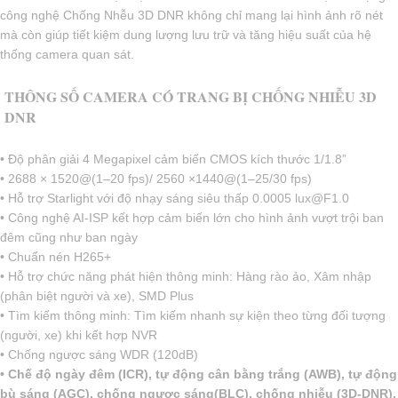
công nghệ Chống Nhễu 3D DNR không chỉ mang lại hình ảnh rõ nét
mà còn giúp tiết kiệm dung lượng lưu trữ và tăng hiệu suất của hệ
thống camera quan sát.
THÔNG SỐ CAMERA CÓ TRANG BỊ CHỐNG NHIỄU 3D
DNR
• Độ phân giải 4 Megapixel cảm biến CMOS kích thước 1/1.8”
• 2688 × 1520@(1–20 fps)/ 2560 ×1440@(1–25/30 fps)
• Hỗ trợ Starlight với độ nhạy sáng siêu thấp 0.0005 lux@F1.0
• Công nghệ AI-ISP kết hợp cảm biến lớn cho hình ảnh vượt trội ban
đêm cũng như ban ngày
• Chuẩn nén H265+
• Hỗ trợ chức năng phát hiện thông minh: Hàng rào ảo, Xâm nhập
(phân biệt người và xe), SMD Plus
• Tìm kiếm thông minh: Tìm kiếm nhanh sự kiện theo từng đối tượng
(người, xe) khi kết hợp NVR
• Chống ngược sáng WDR (120dB)
• Chế độ ngày đêm (ICR), tự động cân bằng trắng (AWB), tự động
bù sáng (AGC), chống ngược sáng(BLC), chống nhiễu (3D-DNR),