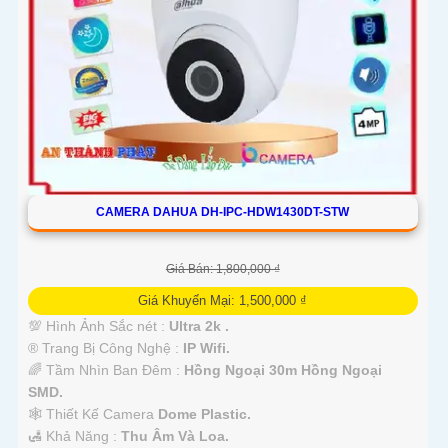
CAMERA DAHUA DH-IPC-HDW1430DT-STW
Giá Bán: 1,800,000 ₫
Giá Khuyến Mại: 1,500,000 ₫
💯 Hình Ảnh Sắc nét :
Ultra 2k .
®️ Trang Bị Công Nghệ :
IP Wifi.
🌈 Tầm Nhìn Ban Đêm :
Hồng Ngoại 30m Hồng Ngoại
SMD.
🕸️ Thiết Kế Camera
Dome Plastic.
️🛃 Khả Năng :
Thu Âm Và Loa.