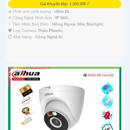
Giá Khuyến Mại: 1,500,000 ₫
☀️ Hình ảnh chất lượng :
Ultra 2k .
✳️ Công Nghệ Hình Ảnh :
IP Wifi.
⭐ Tầm Nhìn Ban Đêm :
Hồng Ngoại 30m Starlight.
🛡 Loại Camera
Thân Plastic.
️💮 Khả Năng :
Công Nghệ AI.