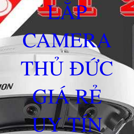
LẮP
CAMERA
THỦ ĐỨC
GIÁ RẺ
UY TÍN