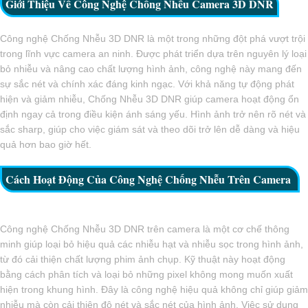
Giới Thiệu Về Công Nghệ Chống Nhễu Camera 3D DNR
Công nghệ Chống Nhễu 3D DNR là một trong những đột phá vượt trội
trong lĩnh vực camera an ninh. Được phát triển dựa trên nguyên lý loại
bỏ nhiễu và nâng cao chất lượng hình ảnh, công nghệ này mang đến
sự sắc nét và chính xác đáng kinh ngạc. Với khả năng tự động phát
hiện và giảm nhiễu, Chống Nhễu 3D DNR giúp camera hoạt động ổn
định ngay cả trong điều kiện ánh sáng yếu. Hình ảnh trở nên rõ nét và
sắc sharp, giúp cho việc giám sát và theo dõi trở lên dễ dàng và hiệu
quả hơn bao giờ hết.
Cách Hoạt Động Của Công Nghệ Chống Nhễu Trên Camera
Công nghệ Chống Nhễu 3D DNR trên camera là một cơ chế thông
minh giúp loại bỏ hiệu quả các nhiễu hạt và nhiễu sọc trong hình ảnh,
từ đó cải thiện chất lượng phim ảnh chụp. Kỹ thuật này hoạt động
bằng cách phân tích và loại bỏ những pixel không mong muốn xuất
hiện trong khung hình. Đây là công nghệ hiệu quả không chỉ giúp giảm
nhiễu mà còn cải thiện độ nét và sắc nét của hình ảnh. Việc sử dụng