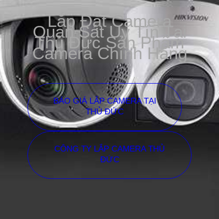
Lắp Đặt Camera
Quan Sát Uy Tín Tại
Thủ Đức Sản Phẩm
Camera Chính Hãng
BÁO GIÁ LẮP CAMERA TẠI
THỦ ĐỨC
CÔNG TY LẮP CAMERA THỦ
ĐỨC