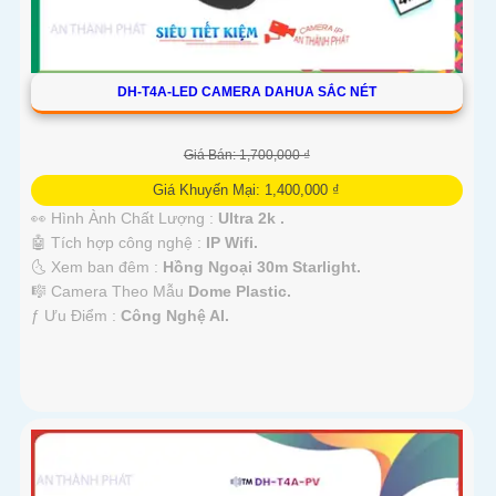
DH-T4A-LED CAMERA DAHUA SẮC NÉT
Giá Bán: 1,700,000 ₫
Giá Khuyến Mại: 1,400,000 ₫
👀 Hình Ành Chất Lượng :
Ultra 2k .
🤖️ Tích hợp công nghệ :
IP Wifi.
🌜 Xem ban đêm :
Hồng Ngoại 30m Starlight.
🎼️ Camera Theo Mẫu
Dome Plastic.
️ƒ Ưu Điểm :
Công Nghệ AI.