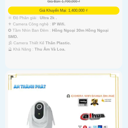
Giá Bán: 1,700,000 ₫
Giá Khuyến Mại: 1,400,000 ₫
🔆 Độ Phân giải :
Ultra 2k .
⚜️ Camera Công nghệ :
IP Wifi.
✪ Tầm Nhìn Ban Đêm :
Hồng Ngoại 30m Hồng Ngoại
SMD.
🕉️ Camera Thiết Kế
Thân Plastic.
️🔮 Khả Năng :
Thu Âm Và Loa.