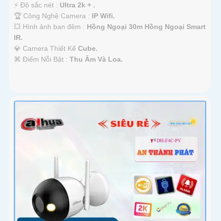
️⚡ Độ sắc nét :
Ultra 2k + .
🏆 Công Nghệ Camera :
IP Wifi.
💥 Hình ảnh ban đêm :
Hồng Ngoại 30m Hồng Ngoại Smart
IR.
💎 Camera Thiết Kế
Cube.
️⌘ Điểm Nỗi Bật :
Thu Âm Và Loa.