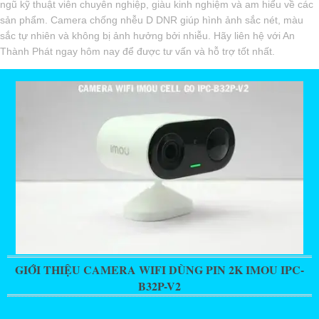
ngũ kỹ thuật viên chuyên nghiệp, giàu kinh nghiệm và am hiểu về các
sản phẩm. Camera chống nhễu D DNR giúp hình ảnh sắc nét, màu
sắc tự nhiên và không bị ảnh hưởng bởi nhiễu. Hãy liên hệ với An
Thành Phát ngay hôm nay để được tư vấn và hỗ trợ tốt nhất.
GIỚI THIỆU CAMERA WIFI DÙNG PIN 2K IMOU IPC-
B32P-V2