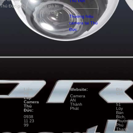
Thủ Đức
những giá trị
Thủ Đức giá rẻ
sử dụng cao
Thương hiệu
nhất.
camera tại Thủ
Đức
Liên
Website:
Địa
Hệ
Chỉ:
Camera
Lắp
AN
Camera
Thành
51
Thủ
Phát
Lũy
Đức:
Bán
0938
Bích,
11 23
Phường
99
Phú
Thạnh,