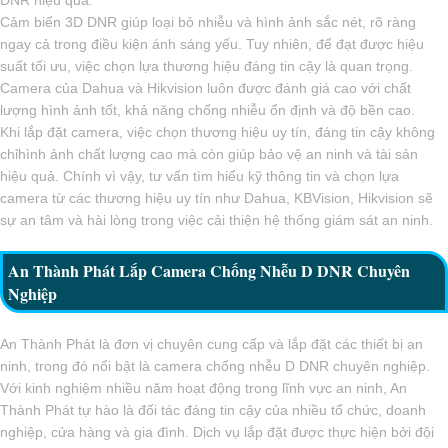
DNR hiệu quả.
Cảm biến 3D DNR giúp loại bỏ nhiễu và hình ảnh sắc nét, rõ ràng
ngay cả trong điều kiện ánh sáng yếu. Tuy nhiên, để đạt được hiệu
suất tối ưu, việc chọn lựa thương hiệu đáng tin cậy là quan trọng.
Camera của Dahua và Hikvision luôn được đánh giá cao với chất
lượng hình ảnh tốt, khả năng chống nhiễu ổn định và độ bền cao.
Khi lắp đặt camera, việc chọn thương hiệu uy tín, đáng tin cậy không
chỉhình ảnh chất lượng cao mà còn giúp bảo vệ an ninh và tài sản
hiệu quả. Chính vì vậy, tư vấn tìm hiểu kỹ thông tin và chọn lựa
camera từ các thương hiệu uy tín như Dahua, KBVision, Hikvision sẽ
sự an tâm và hài lòng trong việc cải thiện hệ thống giám sát an ninh.
An Thành Phát Lắp Camera Chống Nhễu D DNR Chuyên
Nghiệp
An Thành Phát là đơn vị chuyên cung cấp và lắp đặt các thiết bị an
ninh, trong đó nổi bật là camera chống nhễu D DNR chuyên nghiệp.
Với kinh nghiệm nhiều năm hoạt động trong lĩnh vực an ninh, An
Thành Phát tự hào là đối tác đáng tin cậy của nhiều tổ chức, doanh
nghiệp, cửa hàng và gia đình. Dịch vụ lắp đặt được thực hiện bởi đội