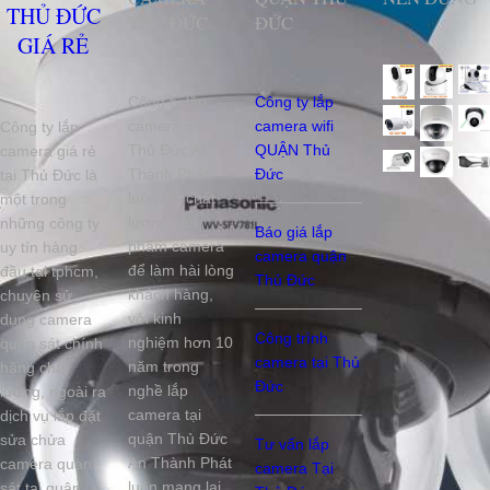
THỦ ĐỨC
THỦ ĐỨC
ĐỨC
GIÁ RẺ
Công ty lắp
Công ty lắp
camera quận
camera wifi
Công ty lắp
Thủ Đức An
QUẬN Thủ
camera giá rẻ
Thành Phát
Đức
tại Thủ Đức là
luôn lấy chất
một trong
lượng sản
những công ty
Báo giá lắp
phẩm camera
uy tín hàng
camera quận
để làm hài lòng
đầu tại tphcm,
Thủ Đức
khách hàng,
chuyên sử
với kinh
dụng camera
Công trình
nghiệm hơn 10
quan sát chính
camera tại Thủ
năm trong
hãng chất
Đức
nghề lắp
lượng, ngoài ra
camera tại
dịch vụ lắp đặt
quận Thủ Đức
sửa chửa
Tư vấn lắp
An Thành Phát
camera quan
camera Tại
luôn mang lại
sát tại quận