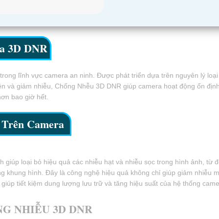
ra 3D DNR
ong lĩnh vực camera an ninh. Được phát triển dựa trên nguyên lý loạ
iện và giảm nhiễu, Chống Nhễu 3D DNR giúp camera hoạt động ổn định 
hơn bao giờ hết.
u Trên Camera
úp loại bỏ hiệu quả các nhiễu hạt và nhiễu sọc trong hình ảnh, từ đ
g khung hình. Đây là công nghệ hiệu quả không chỉ giúp giảm nhiễu mà
úp tiết kiệm dung lượng lưu trữ và tăng hiệu suất của hệ thống came
G NHIỄU 3D DNR