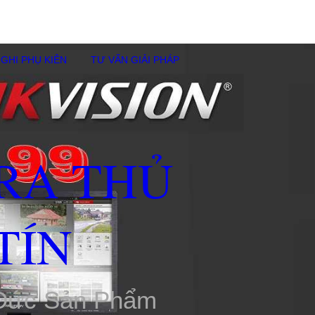
GHI PHỤ KIÊN
TƯ VẤN GIẢI PHÁP
RA THỦ
TÍN
 Đức Sản Phẩm