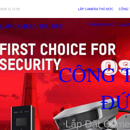
0938 11 23 99
LẮP CAMERA THỦ ĐỨC
CÔNG 
LẮP CAMERA THỦ ĐỨC
THƯƠNG HIỆU CAME
CÔNG 
ĐỨ
Lắp Đặt Came