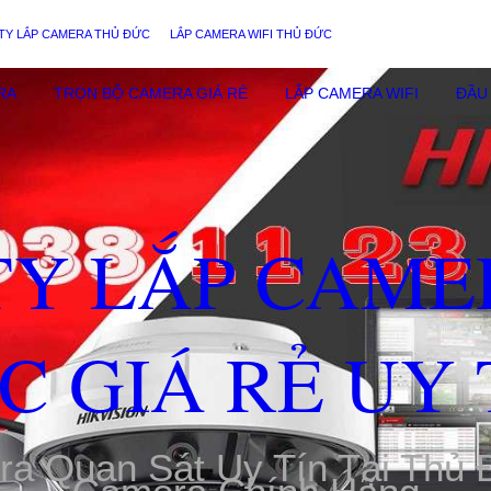
TY LẮP CAMERA THỦ ĐỨC
LẮP CAMERA WIFI THỦ ĐỨC
RA
TRỌN BỘ CAMERA GIÁ RẺ
LẮP CAMERA WIFI
ĐẦU 
TY LẮP CAME
C GIÁ RẺ UY 
ra Quan Sát Uy Tín Tại Thủ