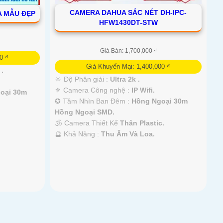
CAMERA DAHUA SẮC NÉT DH-IPC-
A MẪU ĐẸP
HFW1430DT-STW
Giá Bán: 1,700,000 ₫
0 ₫
Giá Khuyến Mại: 1,400,000 ₫
 .
🔆 Độ Phân giải :
Ultra 2k .
⚜️ Camera Công nghệ :
IP Wifi.
oại 30m
✪ Tầm Nhìn Ban Đêm :
Hồng Ngoại 30m
Hồng Ngoại SMD.
🕉️ Camera Thiết Kế
Thân Plastic.
️🔮 Khả Năng :
Thu Âm Và Loa.