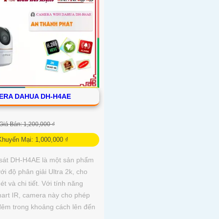
ERA DAHUA DH-H4AE
Giá Bán: 1,200,000 ₫
Khuyến Mại: 1,000,000 ₫
sát DH-H4AE là một sản phẩm
với độ phân giải Ultra 2k, cho
t và chi tiết. Với tính năng
art IR, camera này cho phép
đêm trong khoảng cách lên đến