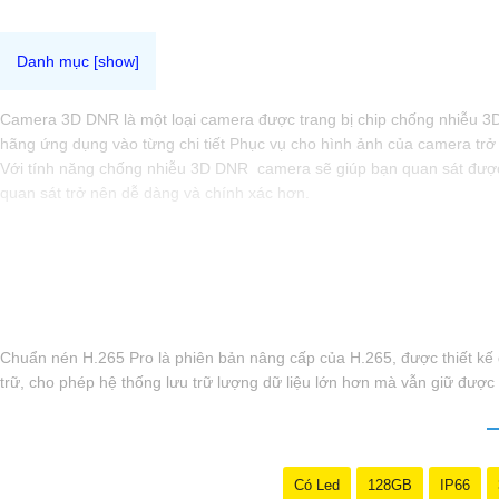
Camera 3D DNR là một loại camera được trang bị chip chống nhiễu 3
hãng ứng dụng vào từng chi tiết Phục vụ cho hình ảnh của camera trở 
Với tính năng chống nhiễu 3D DNR camera sẽ giúp bạn quan sát được h
quan sát trở nên dễ dàng và chính xác hơn.
Chuẩn nén H.265 Pro là phiên bản nâng cấp của H.265, được thiết kế 
trữ, cho phép hệ thống lưu trữ lượng dữ liệu lớn hơn mà vẫn giữ được c
Có Led
128GB
IP66