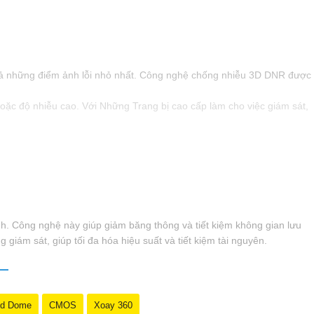
cả những điểm ảnh lỗi nhỏ nhất. Công nghệ chống nhiễu 3D DNR được
oặc độ nhiễu cao. Với Những Trang bị cao cấp làm cho việc giám sát,
nh. Công nghệ này giúp giảm băng thông và tiết kiệm không gian lưu
giám sát, giúp tối đa hóa hiệu suất và tiết kiệm tài nguyên.
d Dome
CMOS
Xoay 360