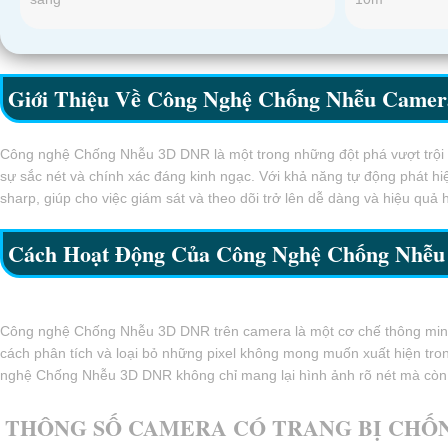
Giới Thiệu Về Công Nghệ Chống Nhễu Came
Công nghệ Chống Nhễu 3D DNR là một trong những đột phá vượt trội tr
sự sắc nét và chính xác đáng kinh ngạc. Với khả năng tự động phát h
sharp, giúp cho việc giám sát và theo dõi trở lên dễ dàng và hiệu quả 
Cách Hoạt Động Của Công Nghệ Chống Nhễ
Công nghệ Chống Nhễu 3D DNR trên camera là một cơ chế thông minh gi
cách phân tích và loại bỏ những pixel không mong muốn xuất hiện tron
nghệ Chống Nhễu 3D DNR không chỉ mang lại hình ảnh rõ nét mà còn gi
THÔNG SỐ CAMERA CÓ TRANG BỊ CHỐN