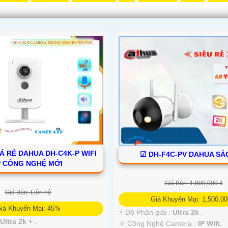
Á RẺ DAHUA DH-C4K-P WIFI
☑ DH-F4C-PV DAHUA SẮ
P CÔNG NGHỆ MỚI
Giá Bán: 1,800,000 ₫
Giá Bán: Liên hệ
Giá Khuyến Mại: 1,500,00
iá Khuyến Mại: 45%
️⚡ Độ Phân giải :
Ultra 2k .
:
Ultra 2k + .
⚛️ Công Nghệ Camera :
IP Wifi.