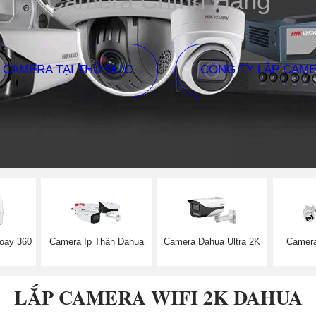
Camera Chính Hãng
P CAMERA TẠI THỦ ĐỨC
CÔNG TY LẮP CAM
oay 360
Camera Ip Thân Dahua
Camera Dahua Ultra 2K
Camera
LẮP CAMERA WIFI 2K DAHUA