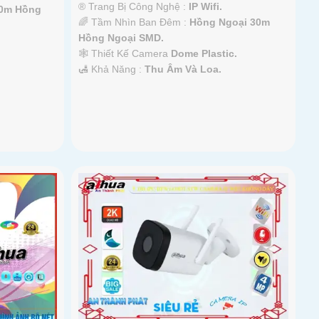
®️ Trang Bị Công Nghệ :
IP Wifi.
30m Hồng
🌈 Tầm Nhìn Ban Đêm :
Hồng Ngoại 30m
Hồng Ngoại SMD.
🕸️ Thiết Kế Camera
Dome Plastic.
️🛃 Khả Năng :
Thu Âm Và Loa.