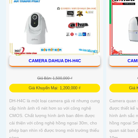
CAMERA DAHUA DH-H4C
CAM
Giá Bán: 1,500,000 ₫
Giá Khuyến Mại: 1,200,000 ₫
Giá 
DH-H4C là một loại camera giá rẻ nhưng cung
Camera quan 
cấp hình ảnh rõ nét hơn so với công nghệ
được thiết kế 
CMOS. Chất lượng hình ảnh ban đêm được
hình ảnh sắc né
cải thiện với công nghệ hồng ngoại 30m, cho
hồng ngoại Sm
phép bạn nhìn rõ được trong môi trường thiếu
quan sát ban 
sáng
10m