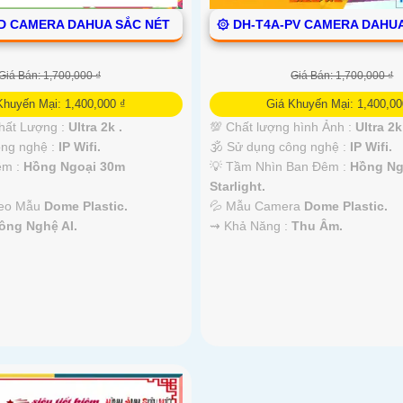
D CAMERA DAHUA SẮC NÉT
۞ DH-T4A-PV CAMERA DAHU
Giá Bán: 1,700,000 ₫
Giá Bán: 1,700,000 ₫
Khuyến Mại: 1,400,000 ₫
Giá Khuyến Mại: 1,400,00
hất Lượng :
Ultra 2k .
💯 Chất lượng hình Ảnh :
Ultra 2k
ông nghệ :
IP Wifi.
🕉️ Sử dụng công nghệ :
IP Wifi.
êm :
Hồng Ngoại 30m
💡 Tầm Nhìn Ban Đêm :
Hồng Ng
Starlight.
heo Mẫu
Dome Plastic.
💦 Mẫu Camera
Dome Plastic.
ông Nghệ AI.
️⇝ Khả Năng :
Thu Âm.