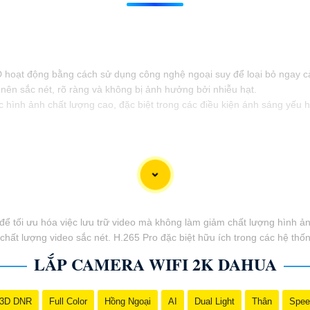
D hoạt động bằng cách sử dụng công nghệ ngoại suy để loại bỏ ngay 
nên sắc nét, rõ ràng và không bị ảnh hưởng bởi nhiễu hạt.
ình ảnh chất lượng cao, đặc biệt trong các điều kiện ánh sáng yếu h
để tối ưu hóa việc lưu trữ video mà không làm giảm chất lượng hình ả
hất lượng video sắc nét. H.265 Pro đặc biệt hữu ích trong các hệ thống 
LẮP CAMERA WIFI 2K DAHUA
3D DNR
Full Color
Hồng Ngoại
AI
Dual Light
Thân
Spee