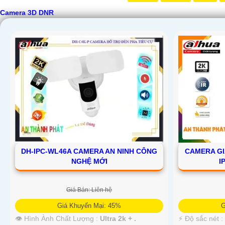
Camera 3D DNR
DH-IPC-WL46A CAMERA AN NINH CÔNG
CAMERA GI
NGHỆ MỚI
I
Giá Bán: Liên hệ
'
Giá Khuyến Mại: 45%
G
👁 Hình Ành Chất Lượng :
Ultra 2k + .
️⚡ Độ sắc nét 