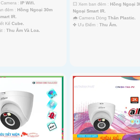
 Camera :
IP Wifi.
💥 Xem ban đêm :
Hồng Ngoại 
an đêm :
Hồng Ngoại 30m
Ngoại Smart IR.
mart IR.
🌧️ Camera Dòng
Thân Plastic.
iết Kế
Cube.
️✤ Ưu Điểm :
Thu Âm.
ật :
Thu Âm Và Loa.