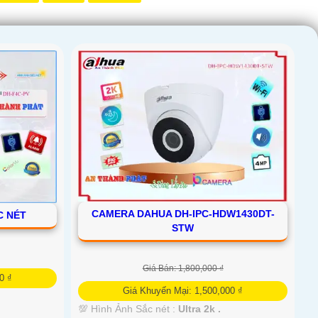
CAMERA DAHUA DH-IPC-HDW1430DT-
C NÉT
STW
Giá Bán: 1,800,000 ₫
0 ₫
Giá Khuyến Mại: 1,500,000 ₫
💯 Hình Ảnh Sắc nét :
Ultra 2k .