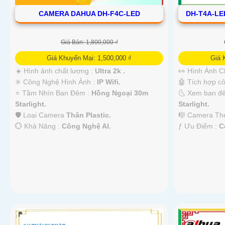
CAMERA DAHUA DH-F4C-LED
DH-T4A-LE
Giá Bán: 1,800,000 ₫
Giá Khuyến Mại: 1,500,000 ₫
Giá 
☀️ Hình ảnh chất lượng :
Ultra 2k .
👀 Hình Ành C
✳️ Công Nghệ Hình Ảnh :
IP Wifi.
🤖️ Tích hợp c
⭐ Tầm Nhìn Ban Đêm :
Hồng Ngoại 30m
🌜 Xem ban đ
Starlight.
Starlight.
🛡 Loại Camera
Thân Plastic.
🎼️ Camera T
️💮 Khả Năng :
Công Nghệ AI.
️ƒ Ưu Điểm :
C