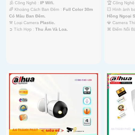
🕉️ Công Nghệ :
IP Wifi.
🏆 Công Nghệ
🌈 Khoảng Cách Ban Đêm :
Full Color 30m
💥 Hình ảnh b
Có Màu Ban Ðêm.
Hồng Ngoại S
⚒ Loại Camera
Plastic.
💎 Camera Th
️➲ Tích Hợp :
Thu Âm Và Loa.
️⌘ Điểm Nỗi B