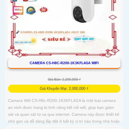
CAMERA CS-H8C-R200-1K3KFL4GA WIFI
Giá Bán: 2,200,000 ₫
Giá Khuyến Mại: 2,000,000 ₫
Camera Wifi CS-H8c-R200-1K3KFL4GA là một loại camera
an ninh được trang bị tính năng kết nối wifi, giúp bạn giám
sát và quan sát từ xa qua internet. Camera này được thiết kế
nhỏ gọn và dễ dàng lắp đặt ở bất kỳ vị trí nào trong nhà hoặc
ngoài trời