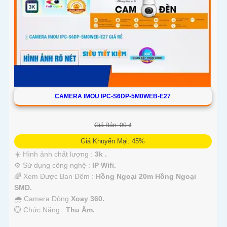
CAMERA IMOU IPC-S6DP-5M0WEB-E27
Giá Bán: 00 ₫
Giá Khuyến Mại: 45%
☀️ Hình ảnh chất lượng :
3k .
⚙ Sử dụng công nghệ :
IP Wifi.
🌈 Xem Được Ban Đêm :
Hồng Ngoại 20m Hồng Ngoại
SMD.
🌧️ Camera Dòng
Xoay 360.
️💮 Chức Năng :
Thu Âm.