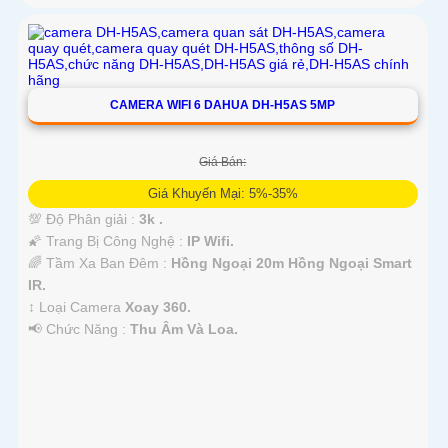
CAMERA WIFI 6 DAHUA DH-H5AS 5MP
Giá Bán:
Giá Khuyến Mại: 5%-35%
💯 Độ Phân giải :
3k .
🌠 Trang Bị Công Nghệ :
IP Wifi.
🌈 Tầm Xa Ban Đêm :
Hồng Ngoại 20m Hồng Ngoại Smart
IR.
↕️ Loại Camera
Xoay 360.
️📢 Chức Năng :
Thu Âm Và Loa.