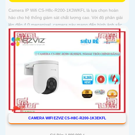
Camera IP Wifi CS-H8c-R200-1K3WKFL là lựa chọn hoàn
hảo cho hệ thống giám sát chất lượng cao. Với độ phân giải
lên đến 4.0 megapixel, camera này mang đến hình ảnh sắc
nét
CAMERA WIFI EZVIZ CS-H8C-R200-1K3EKFL