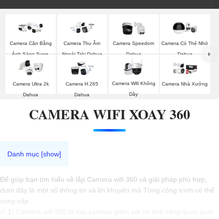
Camera Cân Bằng
Camera Thu Âm
Camera Speedom
Camera Có Thẻ Nhớ
Ánh Sáng Super
Ngoài Trời Dahua
Dahua
Dahua
Adapt
Camera Wifi Không
Camera Ultra 2k
Camera H.265
Camera Nhà Xưởng
Dây
Dahua
Dahua
CAMERA WIFI XOAY 360
Để giúp bạn tìm hiểu về lắp Camera wifi 360 và giải pháp phù hợp,
dưới đây là một số thông tin và lời khuyên mà Từng công trình có thể
cung cấp:
☄️
1:
Camera wifi 360 là loại camera giám sát có khả năng quay quét