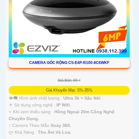
CAMERA GÓC RỘNG CS-E4P-R100-8C6WKF
Giá Bán: 00 ₫
Giá Khuyến Mại: 5%-35%
👁️‍🗨 Hình ảnh chất lượng :
Ultra 3k + Sắc Nét .
⚜️ Sử dụng công nghệ :
IP Wifi.
⭐ Khi xem thiếu sáng :
Hồng Ngoại 20m Công Nghệ
Chuyên Dụng.
↕️ Camera Theo Mẫu
Xoay 360.
️ლ Khả Năng :
Thu Âm Và Loa.