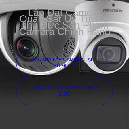
Lắp Đặt Camera
Quan Sát Uy Tín Tại
Thủ Đức Sản Phẩm
Camera Chính Hãng
BÁO GIÁ LẮP CAMERA TẠI
THỦ ĐỨC
CÔNG TY LẮP CAMERA THỦ
ĐỨC