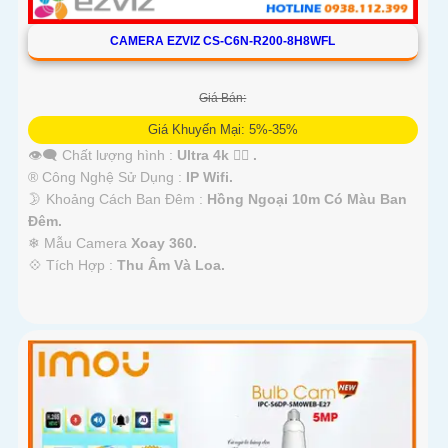
CAMERA EZVIZ CS-C6N-R200-8H8WFL
Giá Bán:
Giá Khuyến Mại: 5%-35%
👁️‍🗨 Chất lượng hình :
Ultra 4k 👍🏾 .
®️ Công Nghệ Sử Dụng :
IP Wifi.
🌛 Khoảng Cách Ban Đêm :
Hồng Ngoại 10m Có Màu Ban
Ðêm.
❄ Mẫu Camera
Xoay 360.
️💠 Tích Hợp :
Thu Âm Và Loa.