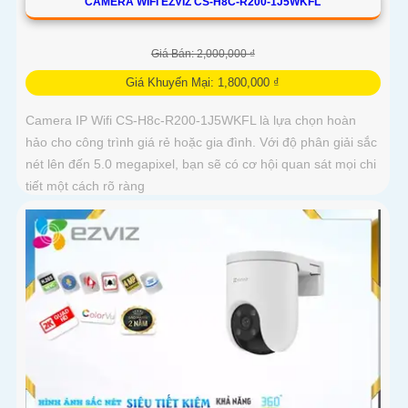
CAMERA WIFI EZVIZ CS-H8C-R200-1J5WKFL
Giá Bán: 2,000,000 ₫
Giá Khuyến Mại: 1,800,000 ₫
Camera IP Wifi CS-H8c-R200-1J5WKFL là lựa chọn hoàn
hảo cho công trình giá rẻ hoặc gia đình. Với độ phân giải sắc
nét lên đến 5.0 megapixel, bạn sẽ có cơ hội quan sát mọi chi
tiết một cách rõ ràng