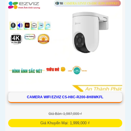
CAMERA WIFI EZVIZ CS-H8C-R200-8H8WKFL
Giá Bán: 1,987,000 ₫
Giá Khuyến Mại: 1,999,000 ₫