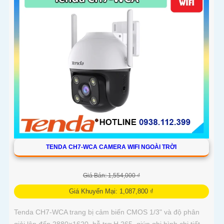
TENDA CH7-WCA CAMERA WIFI NGOÀI TRỜI
Giá Bán: 1,554,000 ₫
Giá Khuyến Mại: 1,087,800 ₫
Tenda CH7-WCA trang bị cảm biến CMOS 1/3" và độ phân
giải lên đến 2880×1620, hỗ trợ H.265, giúp ghi hình chi tiết