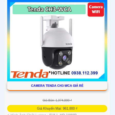
'
CAMERA TENDA CH3-WCA GIÁ RẺ
Giá Bán: 1,374,000 ₫
Giá Khuyến Mại: 961,800 ₫
️⚡ Hình Ành Chất Lượng :
FULL HD 1080P .