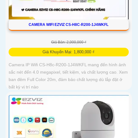
CAMERA WIFI EZVIZ CS-H8C-R200-1J4WKFL
Giá Bán: 2,000,000 ₫
Giá Khuyến Mại: 1,800,000 ₫
Camera IP Wifi CS-H8c-R200-1J4WKFL mang đến hình ảnh
sắc nét đến 4.0 megapixel, tiết kiệm, và chất lượng cao. Xem
ban đêm Full Color 20m, đảm bảo chất lượng dù lắp đặt ở
bất kỳ vị trí nào