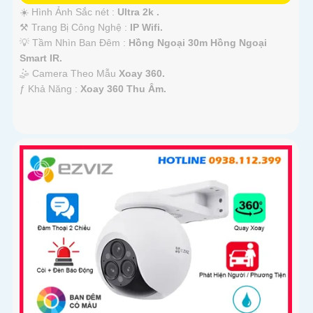
☀️ Hình Ảnh Sắc nét :
Ultra 2k .
⚒ Trang Bị Công Nghệ :
IP Wifi.
💡 Tầm Nhìn Ban Đêm :
Hồng Ngoại 30m Hồng Ngoại
Smart IR.
🤹 Camera Theo Mẫu
Xoay 360.
️ƒ Khả Năng :
Xoay 360 Thu Âm.