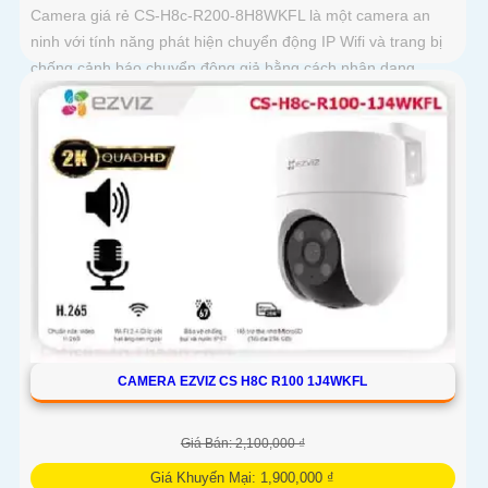
Camera giá rẻ CS-H8c-R200-8H8WKFL là một camera an
ninh với tính năng phát hiện chuyển động IP Wifi và trang bị
chống cảnh báo chuyển động giả bằng cách nhận dạng
người camera còn được trang bị chống ngược sáng DWDR
công nghệ giám sát ban đêm Full Color 20m camera có thiết
kế nhỏ gọn xoay 360 độ và có khe cắm thẻ nhớ Micro SD
512GB với khả năng thu âm và phát âm thanh to rõ
CAMERA EZVIZ CS H8C R100 1J4WKFL
Giá Bán: 2,100,000 ₫
Giá Khuyến Mại: 1,900,000 ₫