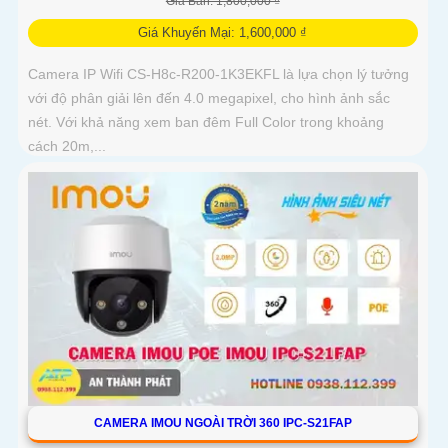
Giá Bán: 1,800,000 ₫
Giá Khuyến Mại: 1,600,000 ₫
Camera IP Wifi CS-H8c-R200-1K3EKFL là lựa chọn lý tưởng
với độ phân giải lên đến 4.0 megapixel, cho hình ảnh sắc
nét. Với khả năng xem ban đêm Full Color trong khoảng
cách 20m,...
CAMERA IMOU NGOÀI TRỜI 360 IPC-S21FAP