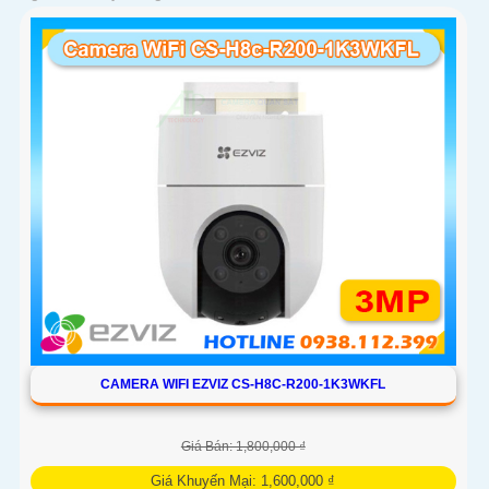
CAMERA WIFI EZVIZ CS-H8C-R200-1K3WKFL
Giá Bán: 1,800,000 ₫
Giá Khuyến Mại: 1,600,000 ₫