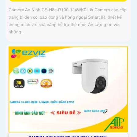
Camera An Ninh CS-H8c-R100-1J4WKFL là Camera cao cấp
trang bị đèn còi báo động và hồng ngoại Smart IR, thiết kế
thông minh với khả năng hỗ trợ thẻ nhớ. Ấn tượng ơn với
những...