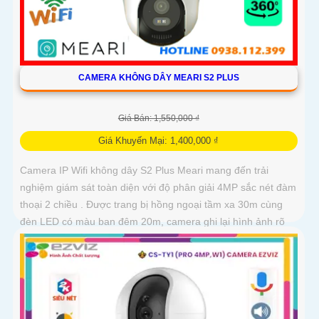
CAMERA KHÔNG DÂY MEARI S2 PLUS
Giá Bán: 1,550,000 ₫
Giá Khuyến Mại: 1,400,000 ₫
Camera IP Wifi không dây S2 Plus Meari mang đến trải
nghiệm giám sát toàn diện với độ phân giải 4MP sắc nét đàm
thoại 2 chiều . Được trang bị hồng ngoại tầm xa 30m cùng
đèn LED có màu ban đêm 20m, camera ghi lại hình ảnh rõ
ràng bất kể ngày đêm