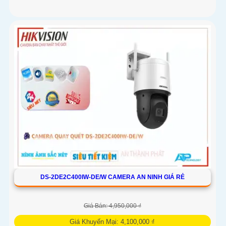
DS-2DE2C400IW-DE/W CAMERA AN NINH GIÁ RẺ
Giá Bán: 4,950,000 ₫
Giá Khuyến Mại: 4,100,000 ₫