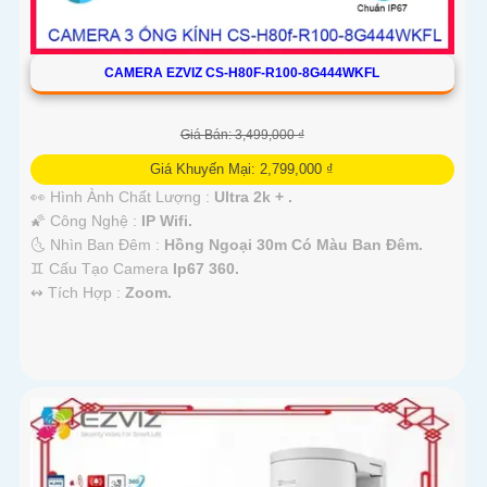
CAMERA EZVIZ CS-H80F-R100-8G444WKFL
Giá Bán: 3,499,000 ₫
Giá Khuyến Mại: 2,799,000 ₫
👀 Hình Ành Chất Lượng :
Ultra 2k + .
🌠 Công Nghệ :
IP Wifi.
🌜 Nhìn Ban Đêm :
Hồng Ngoại 30m Có Màu Ban Ðêm.
♊ Cấu Tạo Camera
Ip67 360.
️↭ Tích Hợp :
Zoom.