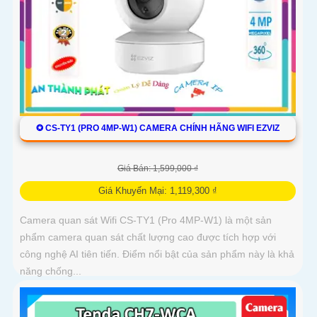
✪ CS-TY1 (PRO 4MP-W1) CAMERA CHÍNH HÃNG WIFI EZVIZ
Giá Bán: 1,599,000 ₫
Giá Khuyến Mại: 1,119,300 ₫
Camera quan sát Wifi CS-TY1 (Pro 4MP-W1) là một sản
phẩm camera quan sát chất lượng cao được tích hợp với
công nghệ AI tiên tiến. Điểm nổi bật của sản phẩm này là khả
năng chống...