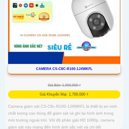
CAMERA CS-C8C-R100-1J4WKFL
Giá Bán: 1,900,000 ₫
Giá Khuyến Mại: 1,700,000 ₫
Camera giám sát CS-C8c-R100-1J4WKFL là thiết bị an ninh
chất lượng cao dùng để giám sát và ghi lại hình ảnh trong
môi trường ngoài trời. Với độ phân giải HD 1080p, camera
giám sát này mang đến hình ảnh sắc nét và chi tiết