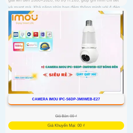
và mượt mà. Khả năng nhìn ban đêm thông minh với 4 đèn
hồng...
CAMERA IMOU IPC-S6DP-3M0WEB-E27
Giá Bán: 00 ₫
Giá Khuyến Mại: 00 ₫