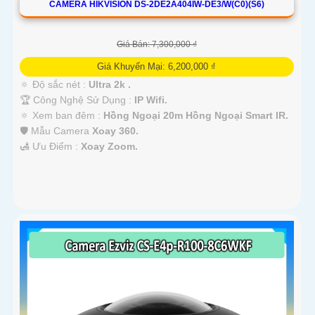
CAMERA HIKVISION DS-2DE2A404IW-DE3/W(C0)(S6)
Giá Bán: 7,300,000 ₫
Giá Khuyến Mại: 6,200,000 ₫
🔅 Độ sắc nét :
Ultra 2k .
🏆 Công Nghệ Sử Dụng :
IP Wifi.
🔅 Xem ban đêm :
Hồng Ngoại 20m Hồng Ngoại Smart IR.
🛡 Mẫu Camera
Xoay 360.
️🛃 Ưu Điểm :
Xoay Zoom.