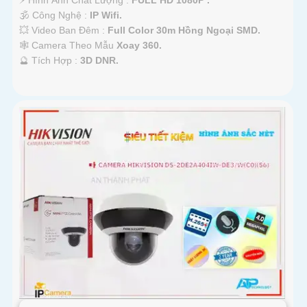
🕉️ Công Nghệ :
IP Wifi.
💥 Video Ban Đêm :
Full Color 30m Hồng Ngoại SMD.
🕸️ Camera Theo Mẫu
Xoay 360.
️🔮 Tích Hợp :
3D DNR.