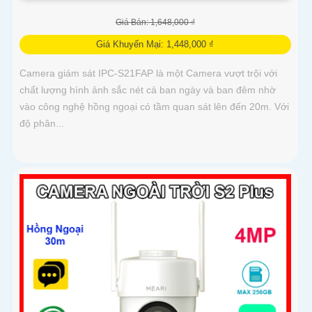
Giá Bán: 1,648,000 ₫
Giá Khuyến Mại: 1,448,000 ₫
Camera giám sát IPC-S21FAP là một Camera vượt trội với
chất lượng hình ảnh sắc nét cả ban ngày và ban đêm nhờ
vào công nghệ hồng ngoại có tầm quan sát lên đến 20m. Với
độ phân...