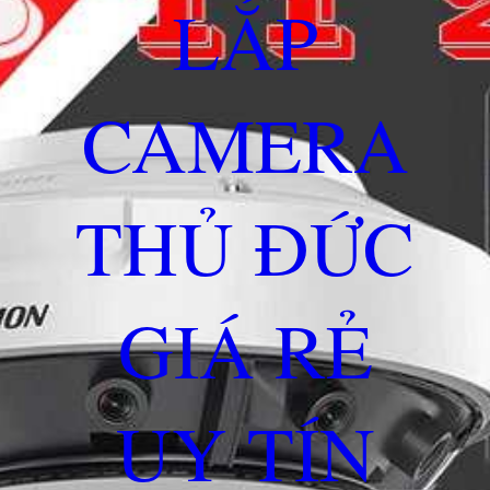
LẮP
CAMERA
THỦ ĐỨC
GIÁ RẺ
UY TÍN