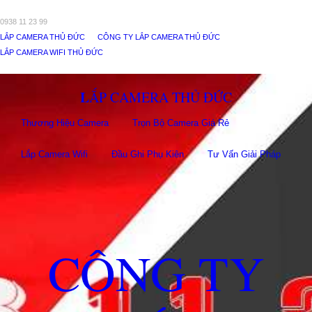
0938 11 23 99
LẮP CAMERA THỦ ĐỨC
CÔNG TY LẮP CAMERA THỦ ĐỨC
LẮP CAMERA WIFI THỦ ĐỨC
LẮP CAMERA THỦ ĐỨC
Thương Hiệu Camera
Trọn Bộ Camera Giá Rẻ
Lắp Camera Wifi
Đầu Ghi Phụ Kiên
Tư Vấn Giải Pháp
CÔNG TY