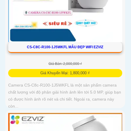
CS-C8C-R100-1J5WKFL MẪU ĐẸP WIFI EZVIZ
Giá Bán: 2,000,000 ₫
Giá Khuyến Mại: 1,800,000 ₫
Camera CS-C8c-R100-1J5WKFL là một sản phẩm camera
chất lượng với độ phân giải hình ảnh lên tới 5.0 MP, giúp bạn
có được hình ảnh rõ nét và chi tiết. Ngoài ra, camera này
còn...