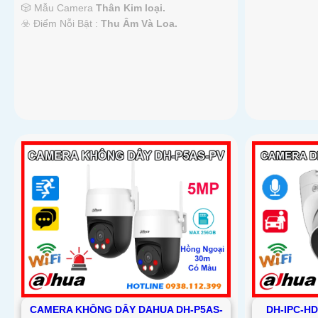
🎲 Mẫu Camera
Thân Kim loại.
️☣️ Điểm Nỗi Bật :
Thu Âm Và Loa.
CAMERA KHÔNG DÂY DAHUA DH-P5AS-
DH-IPC-H