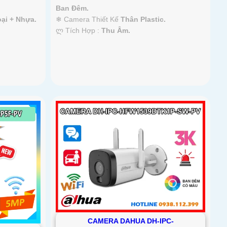
Ban Ðêm.
ại + Nhựa.
❄ Camera Thiết Kế
Thân Plastic.
️ლ Tích Hợp :
Thu Âm.
CAMERA DAHUA DH-IPC-