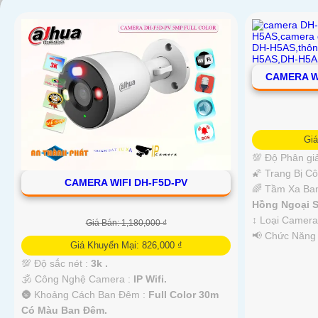
CAMERA W
Gi
💯 Độ Phân giả
🌠 Trang Bị C
CAMERA WIFI DH-F5D-PV
🌈 Tầm Xa Ba
Hồng Ngoại S
↕️ Loại Camer
Giá Bán: 1,180,000 ₫
️📢 Chức Năng
Giá Khuyến Mại: 826,000 ₫
💯 Độ sắc nét :
3k .
🕉️ Công Nghệ Camera :
IP Wifi.
🌚 Khoảng Cách Ban Đêm :
Full Color 30m
Có Màu Ban Ðêm.