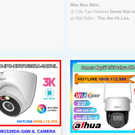
Màu Ban Ðêm.
🎨 Cấu Tạo Camera
Dome Kim lo
️ლ Đặt Điểm :
Thu Âm Và Loa.
DW1539DA-SAW-IL CAMERA