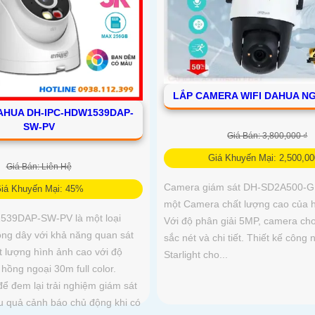
LẮP CAMERA WIFI DAHUA NG
HUA DH-IPC-HDW1539DAP-
SW-PV
Giá Bán: 3,800,000 ₫
Giá Khuyến Mại: 2,500,00
Giá Bán: Liên Hệ
Camera giám sát DH-SD2A500-G
iá Khuyến Mại: 45%
một Camera chất lượng cao của 
39DAP-SW-PV là một loại
Với độ phân giải 5MP, camera ch
ng dây với khả năng quan sát
sắc nét và chi tiết. Thiết kế công
t lượng hình ảnh cao với độ
Starlight cho...
hồng ngoại 30m full color.
để đem lại trải nghiệm giám sát
ệu quả cảnh báo chủ động khi có