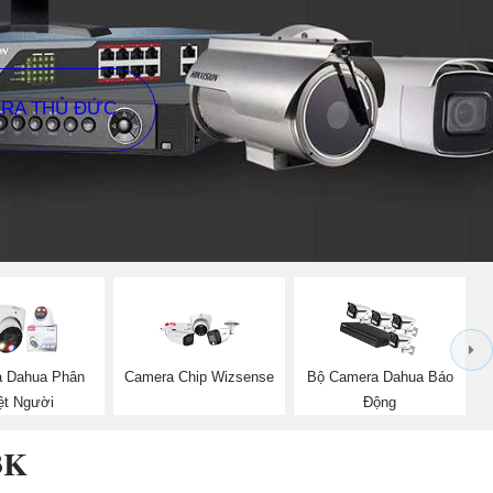
ERA THỦ ĐỨC
 Dahua Phân
Camera Chip Wizsense
Bộ Camera Dahua Báo
ệt Người
Động
3K