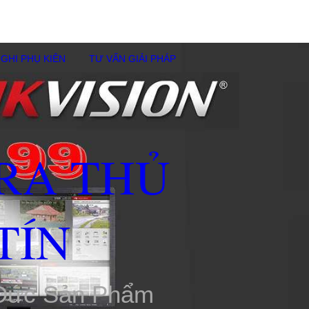
GHI PHỤ KIÊN
TƯ VẤN GIẢI PHÁP
RA THỦ
TÍN
 Đức Sản Phẩm