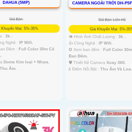
DAHUA (5MP)
CAMERA NGOÀI TRỜI DH-P5F
Giá Bán:
Giá Bán: Liên Hệ
á Khuyến Mại: 5%-35%
Giá Khuyến Mại: 5%-3
i :
3k .
👁 Hình Ành Chất Lượng :
3k .
ông Nghệ :
IP Wifi.
👍 Công Nghệ :
IP Wifi.
Ban Đêm :
Full Color 30m Có
✪ Xem ban đêm :
Full Color 30
.
Ban Ðêm.
ra
Dome Kim loại + Nhựa.
🛡 Thiết Kế Camera
Xoay 360.
Thu Âm.
️₤ Điểm Nỗi Bật :
Thu Âm Và Loa.