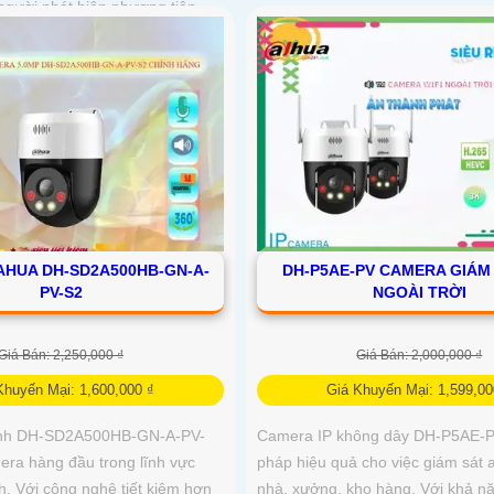
người phát hiện phương tiện
HUA DH-SD2A500HB-GN-A-
DH-P5AE-PV CAMERA GIÁM 
PV-S2
NGOÀI TRỜI
Giá Bán: 2,250,000 ₫
Giá Bán: 2,000,000 ₫
Khuyến Mại: 1,600,000 ₫
Giá Khuyến Mại: 1,599,00
inh DH-SD2A500HB-GN-A-PV-
Camera IP không dây DH-P5AE-PV
era hàng đầu trong lĩnh vực
pháp hiệu quả cho việc giám sát a
h. Với công nghệ tiết kiệm hơn
nhà, xưởng, kho hàng. Với khả n