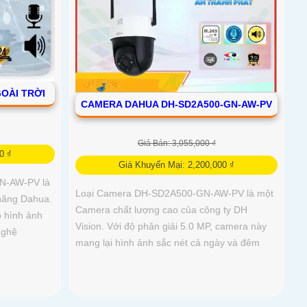
OÀI TRỜI
CAMERA DAHUA DH-SD2A500-GN-AW-PV
Giá Bán: 3,055,000 ₫
0 ₫
Giá Khuyến Mại: 2,200,000 ₫
N-AW-PV là
Loại Camera DH-SD2A500-GN-AW-PV là một
hãng Dahua.
Camera chất lượng cao của công ty DH
o hình ảnh
Vision. Với độ phân giải 5.0 MP, camera này
 nghệ
mang lại hình ảnh sắc nét cả ngày và đêm