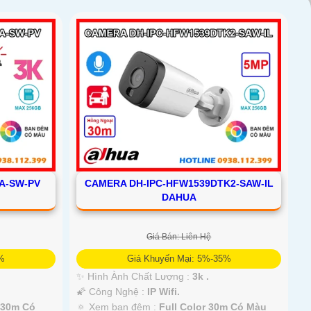
A-SW-PV
CAMERA DH-IPC-HFW1539DTK2-SAW-IL
DAHUA
Giá Bán: Liên Hệ
5%
Giá Khuyến Mại: 5%-35%
✨ Hình Ành Chất Lượng :
3k .
🌠 Công Nghệ :
IP Wifi.
r 30m Có
🔅 Xem ban đêm :
Full Color 30m Có Màu