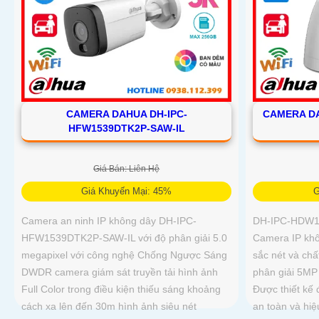
CAMERA DAHUA DH-IPC-
CAMERA DA
HFW1539DTK2P-SAW-IL
Giá Bán: Liên Hệ
Giá Khuyến Mại: 45%
G
Camera an ninh IP không dây DH-IPC-
DH-IPC-HDW15
HFW1539DTK2P-SAW-IL với độ phân giải 5.0
Camera IP khô
megapixel với công nghệ Chống Ngược Sáng
sắc nét và chấ
DWDR camera giám sát truyền tải hình ảnh
phân giải 5MP 
Full Color trong điều kiện thiếu sáng khoảng
Được thiết kế 
cách xa lên đến 30m hình ảnh siêu nét
an toàn và hi