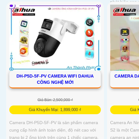
phát hiện con 
DH-P5D-5F-PV CAMERA WIFI DAHUA
CAMERA DA
CÔNG NGHỆ MỚI
Giá Bán: 2,500,000 ₫
Giá Khuyến Mại: 1,899,000 ₫
Giá 
Camera DH-P5D-5F-PV là sản phẩm camera
Camera An N
cung cấp hình ảnh toàn diện, độ nét cao với
S2 là một Cam
trang bị 2 ống kính trên cùng 1 chiếc camera,
camera an nin