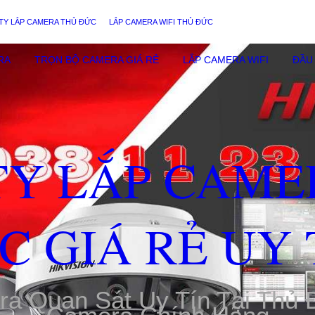
TY LẮP CAMERA THỦ ĐỨC
LẮP CAMERA WIFI THỦ ĐỨC
RA
TRỌN BỘ CAMERA GIÁ RẺ
LẮP CAMERA WIFI
ĐẦU 
TY LẮP CAME
C GIÁ RẺ UY 
ra Quan Sát Uy Tín Tại Thủ