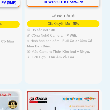
HFW1539DTK1P-SW-PV
-PV (5MP)
Giá Bán: Liên Hệ
Giá Khuyến Mại: 45%
5%
💯 Độ sắc nét :
3k .
🌠 Công Nghệ Camera :
IP Wifi.
⭐ Hình ảnh ban đêm :
Full Color 30m Có
m Có Màu
Màu Ban Ðêm.
🎲 Mẫu Camera
Thân Kim loại + Nhựa.
️☣️ Tích Hợp :
Thu Âm Và Loa.