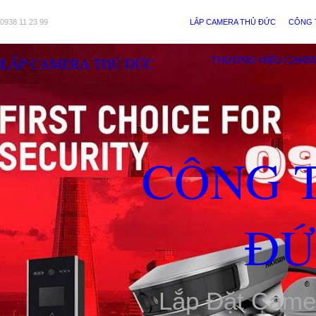
0938 11 23 99
LẮP CAMERA THỦ ĐỨC
CÔNG 
LẮP CAMERA THỦ ĐỨC
THƯƠNG HIỆU CAME
CÔNG 
ĐỨ
Lắp Đặt Came