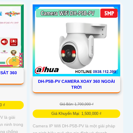
SÁT 360
DH-P5B-PV CAMERA XOAY 360 NGOÀI
TRỜI
Giá Bán: 1,700,000 ₫
0 ₫
Giá Khuyến Mại: 1,500,000 ₫
 là giải
n ninh trong
Camera IP Wifi DH-P5B-PV là một giải pháp
ăng chống
an ninh hiệu quả cho gia đình và doanh