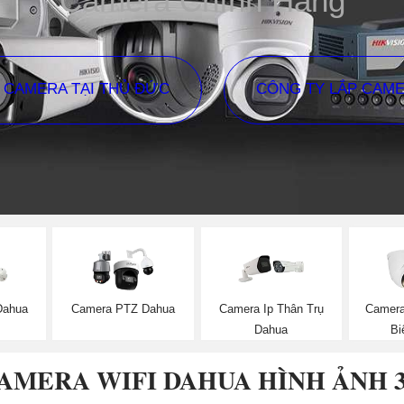
Camera Chính Hãng
P CAMERA TẠI THỦ ĐỨC
CÔNG TY LẮP CAM
Dahua
Camera PTZ Dahua
Camera Ip Thân Trụ
Camera
Dahua
Bi
AMERA WIFI DAHUA HÌNH ẢNH 