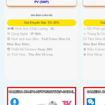
PV (5MP)
'
Giá Bán: Liên Hệ
Giá Khuyến Mại: 5%-35%
Gi
👁️‍🗨 Hình Ành Chất Lượng :
3k .
🔅 Độ Phân giả
⚒ Công Nghệ :
IP Wifi.
⚛️ Trang Bị C
🔴 Hình ảnh ban đêm :
Full Color 30m Có
💥 Tầm Nhìn 
Màu Ban Ðêm.
Màu Ban Ðêm
🐉️ Thiết Kế Camera
Xoay 360.
🐜 Mẫu Came
️ლ Tích Hợp :
Thu Âm Và Loa.
️♚ Khả Năng :