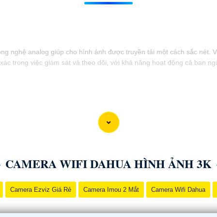
ông nghệ analog giúp cho hình ảnh được truyền tải một cách sắc nét. V
xác trong việc giám sát và theo dõi, với khả năng hoạt động cả ban 
CAMERA WIFI DAHUA HÌNH ẢNH 3K
Camera Ezviz Giá Rẻ
Camera Imou 2 Mắt
Camera Wifi Dahua