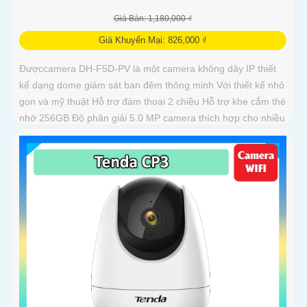
Giá Bán: 1,180,000 ₫
Giá Khuyến Mại: 826,000 ₫
Đượccamera DH-F5D-PV là một camera không dây IP thiết
kế dạng dome giám sát ban đêm thông minh Với thiết kế nhỏ
gọn và mỹ thuật Hỗ trợ đàm thoại 2 chiều Hỗ trợ khe cắm thẻ
nhớ 256GB Độ phân giải 5.0 MP camera thích hợp cho nhiều
loại công trình