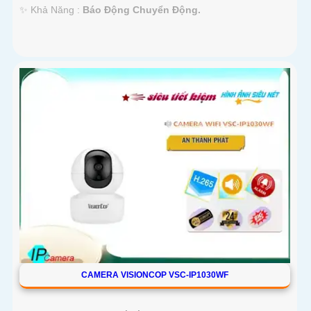
️✨ Khả Năng :
Báo Động Chuyển Động.
CAMERA VISIONCOP VSC-IP1030WF