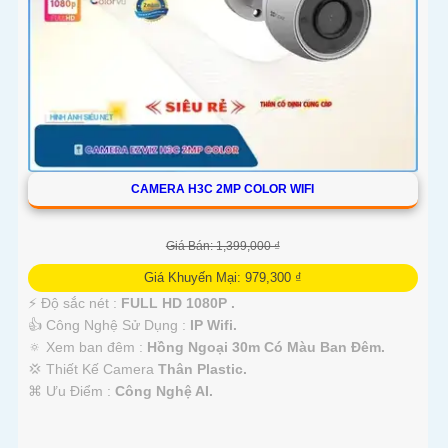
'
CAMERA H3C 2MP COLOR WIFI
Giá Bán: 1,399,000 ₫
Giá Khuyến Mại: 979,300 ₫
️⚡ Độ sắc nét :
FULL HD 1080P .
👍 Công Nghệ Sử Dụng :
IP Wifi.
🔅 Xem ban đêm :
Hồng Ngoại 30m Có Màu Ban Ðêm.
💢 Thiết Kế Camera
Thân Plastic.
️⌘ Ưu Điểm :
Công Nghệ AI.