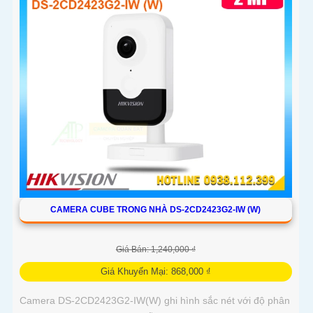
CAMERA CUBE TRONG NHÀ DS-2CD2423G2-IW (W)
Giá Bán: 1,240,000 ₫
Giá Khuyến Mại: 868,000 ₫
Camera DS-2CD2423G2-IW(W) ghi hình sắc nét với độ phân