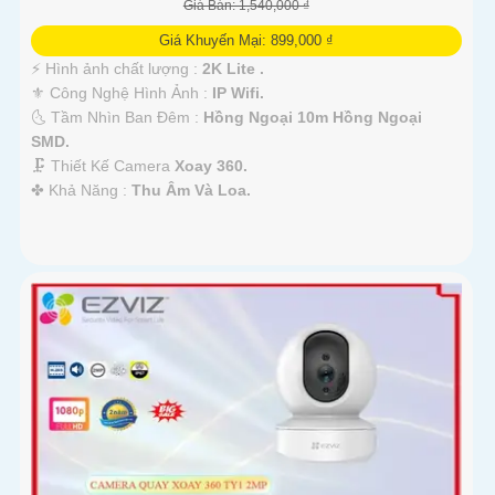
Giá Bán: 1,540,000 ₫
Giá Khuyến Mại: 899,000 ₫
️⚡ Hình ảnh chất lượng :
2K Lite .
⚜️ Công Nghệ Hình Ảnh :
IP Wifi.
🌜 Tầm Nhìn Ban Đêm :
Hồng Ngoại 10m Hồng Ngoại
SMD.
🗜️ Thiết Kế Camera
Xoay 360.
️✤ Khả Năng :
Thu Âm Và Loa.