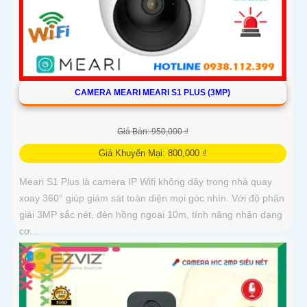
CAMERA MEARI MEARI S1 PLUS (3MP)
Giá Bán: 950,000 ₫
Giá Khuyến Mại: 800,000 ₫
Meari S1 Plus là camera IP Wifi không dây trong nhà quay
xoay 360° giúp giám sát toàn diện mọi góc nhìn. Với độ phân
giải 3MP sắc nét, đèn hồng ngoại 10m, tính năng nhận dạng
cơ...