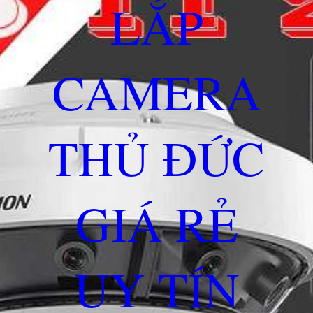
LẮP
CAMERA
THỦ ĐỨC
GIÁ RẺ
UY TÍN