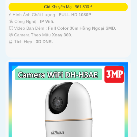
Giá Khuyến Mại: 961,800 ₫
️⚡ Hình Ành Chất Lượng :
FULL HD 1080P .
🕉️ Công Nghệ :
IP Wifi.
💥 Video Ban Đêm :
Full Color 30m Hồng Ngoại SMD.
🕸️ Camera Theo Mẫu
Xoay 360.
️🔮 Tích Hợp :
3D DNR.