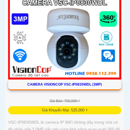
CAMERA VISIONCOP VSC-IP0830WDL (3MP)
Giá Bán: 750,000 ₫
Giá Khuyến Mại: 525,000 ₫
VSC-IP0830WDL là camera IP WiFi không dây trong nhà có
độ phân giải 3.0MP sắc nét cùng khả năng quay quét 360 độ