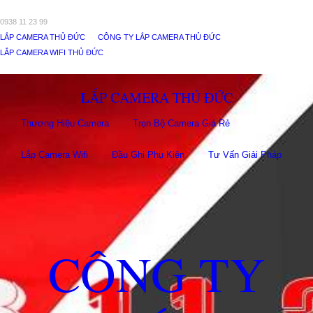
0938 11 23 99
LẮP CAMERA THỦ ĐỨC
CÔNG TY LẮP CAMERA THỦ ĐỨC
LẮP CAMERA WIFI THỦ ĐỨC
LẮP CAMERA THỦ ĐỨC
Thương Hiệu Camera
Trọn Bộ Camera Giá Rẻ
Lắp Camera Wifi
Đầu Ghi Phụ Kiên
Tư Vấn Giải Pháp
CÔNG TY