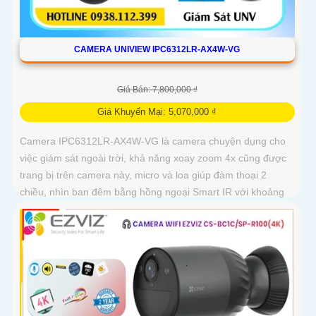
CAMERA UNIVIEW IPC6312LR-AX4W-VG
Giá Bán: 7,800,000 ₫
Giá Khuyến Mại: 5,070,000 ₫
Camera IPC6312LR-AX4W-VG là camera chuyện dụng cho
việc giám sát ngoài trời, khả năng xoay zoom 4x cũng được
trang bị trên camera này, micro và loa giúp đàm thoại 2
chiều, nhìn ban đêm bằng hồng ngoại Smart IR với khoảng
cách lên đến 50m, chuẩn nén Ultra265/H.265/H