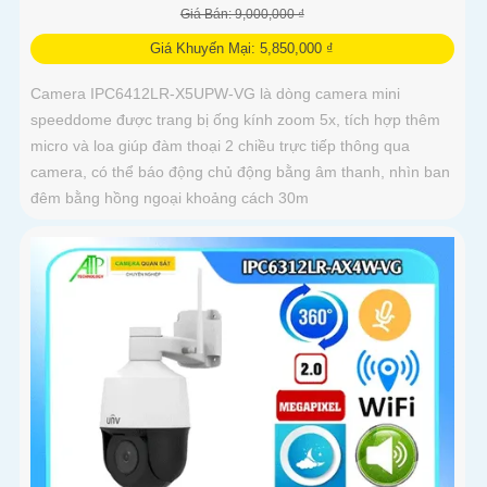
Giá Bán: 9,000,000 ₫
Giá Khuyến Mại: 5,850,000 ₫
Camera IPC6412LR-X5UPW-VG là dòng camera mini
speeddome được trang bị ống kính zoom 5x, tích hợp thêm
micro và loa giúp đàm thoại 2 chiều trực tiếp thông qua
camera, có thể báo động chủ động bằng âm thanh, nhìn ban
đêm bằng hồng ngoại khoảng cách 30m