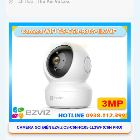
️ლ Tích Hợp :
Thu Âm Và Loa.
CAMERA GỌI ĐIỆN EZVIZ CS-C6N-R105-1L3WF (C6N PRO)