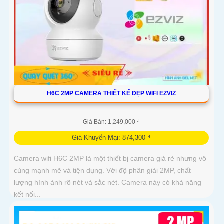
H6C 2MP CAMERA THIẾT KẾ ĐẸP WIFI EZVIZ
Giá Bán: 1,249,000 ₫
Giá Khuyến Mại: 874,300 ₫
Camera wifi H6C 2MP là một thiết bị camera giá rẻ nhưng vô
cùng mạnh mẽ và tiện dụng. Với độ phân giải 2MP, chất
lượng hình ảnh rõ nét và sắc nét. Camera này có khả năng
kết nối...