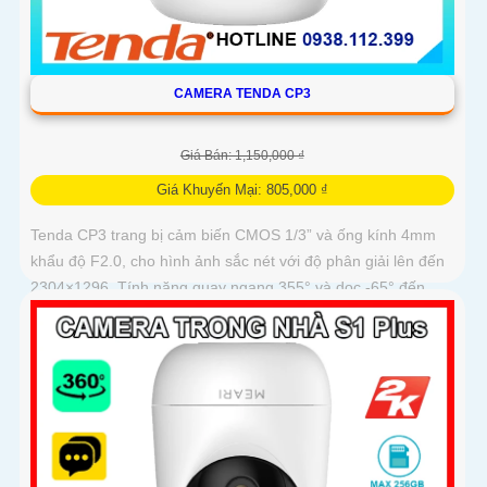
CAMERA TENDA CP3
Giá Bán: 1,150,000 ₫
Giá Khuyến Mại: 805,000 ₫
Tenda CP3 trang bị cảm biến CMOS 1/3” và ống kính 4mm
khẩu độ F2.0, cho hình ảnh sắc nét với độ phân giải lên đến
2304×1296. Tính năng quay ngang 355° và dọc -65° đến
90°, cùng...