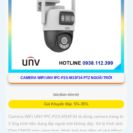
CAMERA WIFI UNV IPC-P2S-M33F34 PTZ NGOÀI TRỜI
Giá Bán: liên hệ
Giá Khuyến Mại: 5%-35%
Camera WiFi UNV IPC-P2S-M33F34 là dòng camera trang bị
2 ống kính tiện dụng lắp ngoài trời không dây. Xử lý hình ảnh
Chip CMOS màu sáng hơn. Hình ảnh ban đêm rõ nhờ Hồng