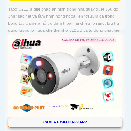
Tapo C211 là giải pháp an ninh trong nhà quay quét 360 độ
3MP sắc nét và tầm nhìn hồng ngoại lên tới 10m cả trong
bóng tối. Camera hỗ trợ đàm thoại hai chiều rõ ràng, lưu trữ
dung lượng lớn qua khe thẻ nhớ 512GB và tự động phát hiện
chuyển động bất thường
CAMERA WIFI DH-F5D-PV