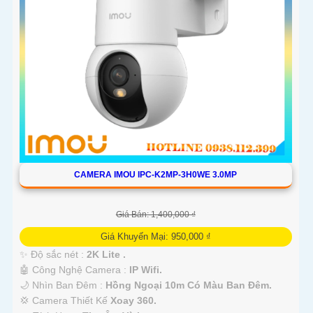
CAMERA IMOU IPC-K2MP-3H0WE 3.0MP
Giá Bán: 1,400,000 ₫
Giá Khuyến Mại: 950,000 ₫
✨ Độ sắc nét :
2K Lite .
🤖️ Công Nghệ Camera :
IP Wifi.
🌙 Nhìn Ban Đêm :
Hồng Ngoại 10m Có Màu Ban Ðêm.
💢 Camera Thiết Kế
Xoay 360.