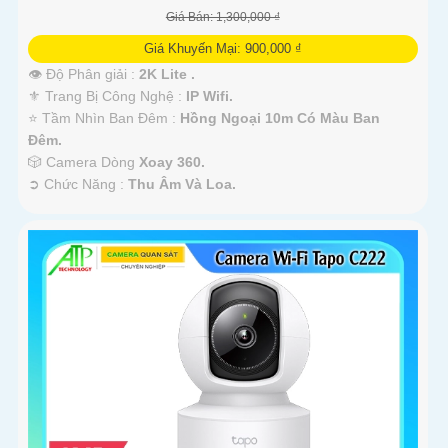
Giá Bán: 1,300,000 ₫
Giá Khuyến Mại: 900,000 ₫
👁 Độ Phân giải :
2K Lite .
⚜️ Trang Bị Công Nghệ :
IP Wifi.
⭐ Tầm Nhìn Ban Đêm :
Hồng Ngoại 10m Có Màu Ban
Ðêm.
🎲 Camera Dòng
Xoay 360.
️➲ Chức Năng :
Thu Âm Và Loa.