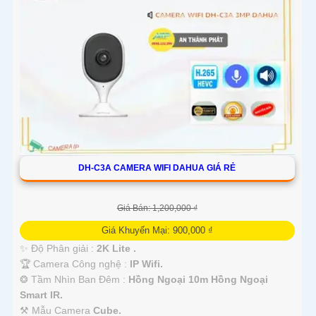
DH-C3A CAMERA WIFI DAHUA GIÁ RẺ
Giá Bán: 1,200,000 ₫
Giá Khuyến Mại: 900,000 ₫
✨ Độ Phân giải :
2K Lite .
🏆 Camera Công nghệ :
IP Wifi.
❂ Tầm Nhìn Ban Đêm :
Hồng Ngoại 10m Hồng Ngoại
Smart IR.
⚒ Mẫu Camera
Cube.