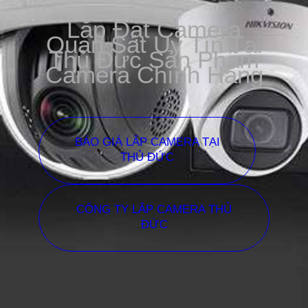
Lắp Đặt Camera
Quan Sát Uy Tín Tại
Thủ Đức Sản Phẩm
Camera Chính Hãng
BÁO GIÁ LẮP CAMERA TẠI
THỦ ĐỨC
CÔNG TY LẮP CAMERA THỦ
ĐỨC