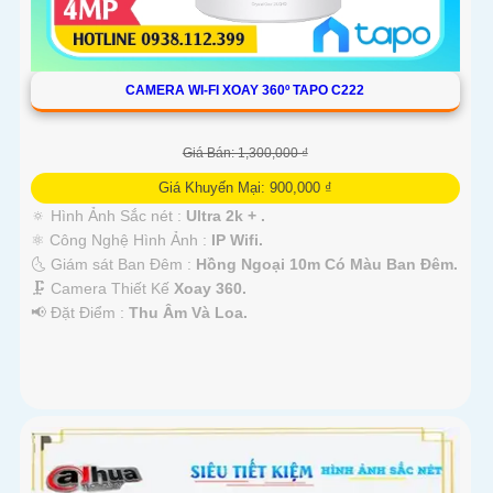
CAMERA WI-FI XOAY 360º TAPO C222
Giá Bán: 1,300,000 ₫
Giá Khuyến Mại: 900,000 ₫
🔅 Hình Ảnh Sắc nét :
Ultra 2k + .
⚛️ Công Nghệ Hình Ảnh :
IP Wifi.
🌜 Giám sát Ban Đêm :
Hồng Ngoại 10m Có Màu Ban Ðêm.
🗜️ Camera Thiết Kế
Xoay 360.
️📢 Đặt Điểm :
Thu Âm Và Loa.