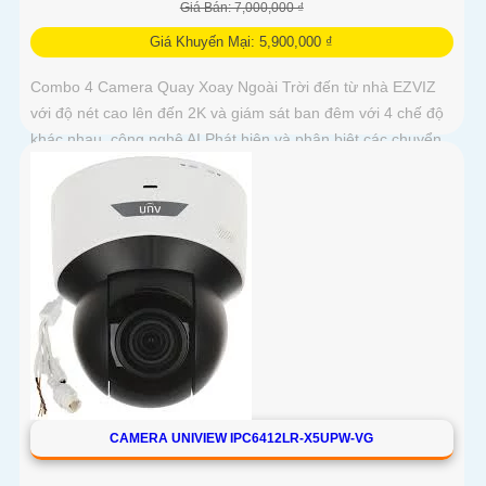
Giá Bán: 7,000,000 ₫
Giá Khuyến Mại: 5,900,000 ₫
Combo 4 Camera Quay Xoay Ngoài Trời đến từ nhà EZVIZ
với độ nét cao lên đến 2K và giám sát ban đêm với 4 chế độ
khác nhau, công nghệ AI Phát hiện và phân biệt các chuyển
động chuẩn sát được quản lý tập trung bởi đầu ghi hình IP
WiFi
CAMERA UNIVIEW IPC6412LR-X5UPW-VG