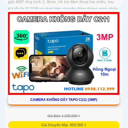
giải 4MP, ống kính 2. 8mm, hỗ trợ đàm thoại hai chiều, lưu
trữ tối đa 512GB và phát hiện chuyển động thông minh phân
biệt người, phương tiện
CAMERA KHÔNG DÂY TAPO C211 (3MP)
Giá Bán: 1,200,000 ₫
Giá Khuyến Mại: 850,000 ₫