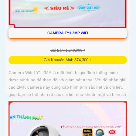
CAMERA TY1 2MP WIFI
Giá Bán: 1,249,000 ₫
Giá Khuyến Mại: 874,300 ₫
Camera Wifi TY1 2MP là một thiết bị gia đình thông minh
được sử dụng để theo dõi và giám sát từ xa. Với độ phân giải
cao 2MP, camera này cung cấp hình ảnh sắc nét và chi tiết,
giúp bạn có thể nhìn rõ các chi tiết như khuôn mặt và biển số
xe