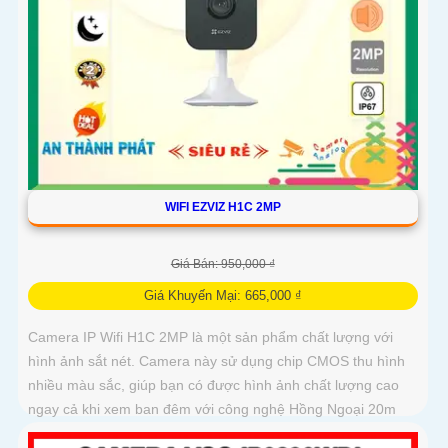
WIFI EZVIZ H1C 2MP
Giá Bán: 950,000 ₫
Giá Khuyến Mại: 665,000 ₫
Camera IP Wifi H1C 2MP là một sản phẩm chất lượng với
hình ảnh sắt nét. Camera này sử dụng chip CMOS thu hình
nhiều màu sắc, giúp bạn có được hình ảnh chất lượng cao
ngay cả khi xem ban đêm với công nghệ Hồng Ngoại 20m