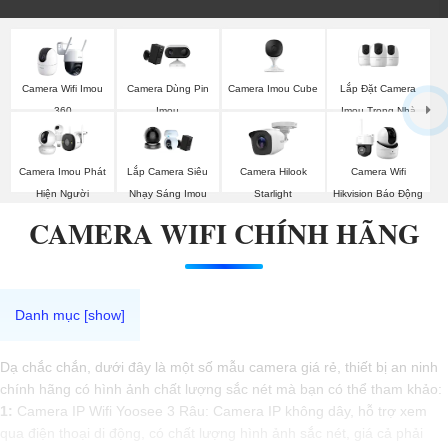
Camera Imou Cube
Lắp Đặt Camera
Camera Wifi Imou
Camera Dùng Pin
Imou Trong Nhà
360
Imou
Camera Imou Phát
Lắp Camera Siêu
Camera Hilook
Camera Wifi
Hiện Người
Nhạy Sáng Imou
Starlight
Hikvision Báo Động
CAMERA WIFI CHÍNH HÃNG
Dạ chắc chắn, dưới đây là một số mẫu camera giá rẻ, thiết bị an ninh
chính hãng có hình ảnh chất lượng sắc nét mà bạn có thể tham khảo:
1:
Camera IP Wifi Yoosee 3 Râu: Camera IP không dây, hỗ trợ xem
qua điện thoại di động, có chất lượng hình ảnh sắc nét, giá cả phải