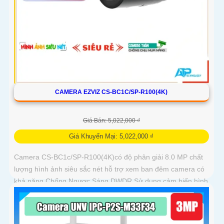
CAMERA EZVIZ CS-BC1C/SP-R100(4K)
Giá Bán: 5,022,000 ₫
Giá Khuyến Mại: 5,022,000 ₫
Camera CS-BC1c/SP-R100(4K)có độ phân giải 8.0 MP chất
lượng hình ảnh siêu sắc nét hỗ trợ xem ban đêm camera có
khả năng Chống Ngược Sáng DWDR Sử dụng cảm biến hình
ảnh CMOS camera CS-BC1c/SP-R100(4K) là một loại
camera giá rẻ với khả năng lưu trữ dữ liệu lên đến 512GB
thông qua khe thẻ nhớ