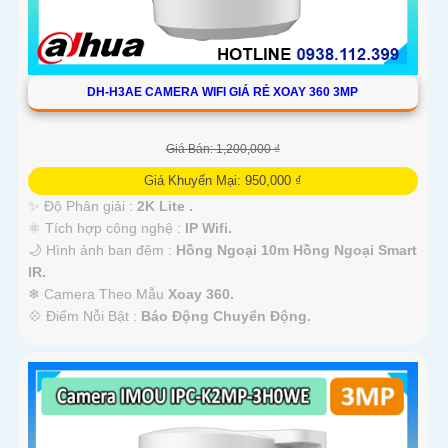
DH-H3AE CAMERA WIFI GIÁ RẺ XOAY 360 3MP
Giá Bán: 1,200,000 ₫
Giá Khuyến Mại: 950,000 ₫
✨ Độ Phân giải :
2K Lite .
⚛️ Tích hợp công nghệ :
IP Wifi.
🌙 Hình ảnh ban đêm :
Hồng Ngoại 10m Hồng Ngoại Smart
IR.
❄ Camera Theo Mẫu
Xoay 360.
️💠 Điểm Nỗi Bật :
Báo Động Chuyển Động.