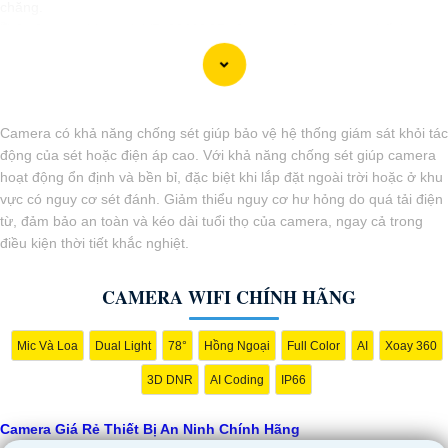
chăng.
🎬
2:
Camera Vantech VP-C2112CP: Camera dạng dome, chất lượng
Full HD, hỗ trợ xoay 360 độ, phù hợp cho việc lắp đặt trong nhà hoặc
ngoài trời.
🌈
3:
Camera Hikvision DS-2CE56C0T-IRP: Camera thân hồng ngoại,
chất lượng 1MP, có khả năng quan sát ban đêm tốt, sắc nét.
Camera có khả năng chống sét giúp bảo vệ hệ thống giám sát khỏi tác
🔖
4:
Camera Dahua HAC-HDBW1200RP-Z: Camera dome chất lượng
động của sét hoặc điện áp cao. Với khả năng chống sét giúp camera
2MP, hỗ trợ các tính năng như chống ngược sáng, chống nước.
hoạt động ổn định và bền bỉ, đặc biệt khi lắp đặt ngoài trời hoặc ở khu
Nhớ kiểm tra kỹ thông số kỹ thuật cũng như nguồn gốc xuất xứ của
vực có nguy cơ sét đánh. Giảm thiểu nguy cơ hư hỏng do quá tải điện
sản phẩm trước khi mua nhé để
Hoàn toàn tin cậy
là sản phẩm chính
từ, đảm bảo an toàn và kéo dài tuổi thọ của camera, ngay cả trong
hãng và đáng tin cậy.
điều kiện thời tiết khắc nghiệt.
CAMERA WIFI CHÍNH HÃNG
Mic Và Loa
Dual Light
78°
Hồng Ngoại
Full Color
AI
Xoay 360
3D DNR
AI Coding
IP66
Camera Giá Rẻ Thiết Bị An Ninh Chính Hãng