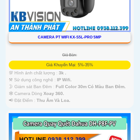
CAMERA PT WIFI KX-S5L-PRO 5MP
Giá Bán:
Giá Khuyến Mại: 5%-35%
💯 Hình ảnh chất lượng :
3k .
⚒ Sử dụng công nghệ :
IP Wifi.
🌛 Giám sát Ban Đêm :
Full Color 30m Có Màu Ban Ðêm.
🕸️ Camera Dòng
Xoay 360.
️📢 Đặt Điểm :
Thu Âm Và Loa.