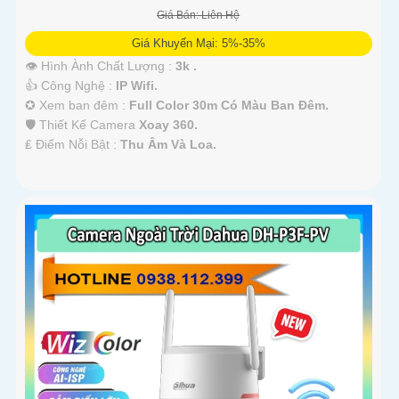
Giá Bán: Liên Hệ
Giá Khuyến Mại: 5%-35%
👁 Hình Ành Chất Lượng :
3k .
👍 Công Nghệ :
IP Wifi.
✪ Xem ban đêm :
Full Color 30m Có Màu Ban Ðêm.
🛡 Thiết Kế Camera
Xoay 360.
️₤ Điểm Nỗi Bật :
Thu Âm Và Loa.