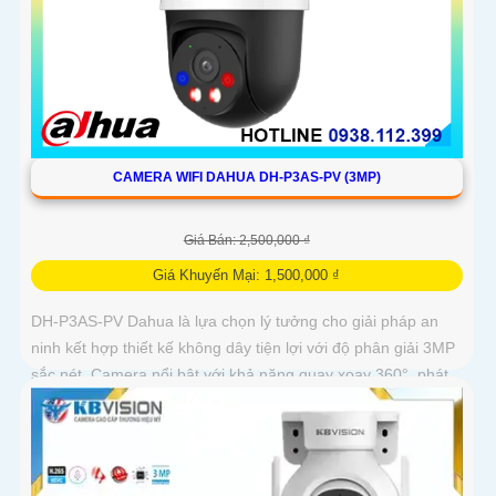
CAMERA WIFI DAHUA DH-P3AS-PV (3MP)
Giá Bán: 2,500,000 ₫
Giá Khuyến Mại: 1,500,000 ₫
DH-P3AS-PV Dahua là lựa chọn lý tưởng cho giải pháp an
ninh kết hợp thiết kế không dây tiện lợi với độ phân giải 3MP
sắc nét. Camera nổi bật với khả năng quay xoay 360°, phát
hiện chính xác người và phương tiện, cảnh báo tức thì bằng
đèn nháy và còi hú