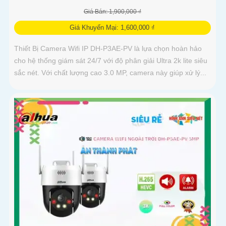
Giá Bán: 1,900,000 ₫
Giá Khuyến Mại: 1,600,000 ₫
Thiết Bị Camera Wifi IP DH-P3AE-PV là lựa chọn hoàn hảo
cho hệ thống giám sát 24/7 với độ phân giải Ultra 2k lite siêu
sắc nét. Với chất lượng cao 3.0 MP, camera này giúp xử lý...