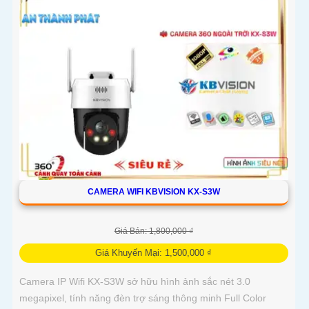
CAMERA WIFI KBVISION KX-S3W
Giá Bán: 1,800,000 ₫
Giá Khuyến Mại: 1,500,000 ₫
Camera IP Wifi KX-S3W sở hữu hình ảnh sắc nét 3.0
megapixel, tính năng đèn trợ sáng thông minh Full Color