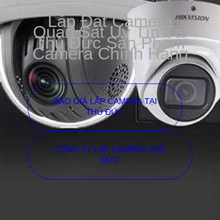
Lắp Đặt Camera
Quan Sát Uy Tín Tại
Thủ Đức Sản Phẩm
Camera Chính Hãng
BÁO GIÁ LẮP CAMERA TẠI
THỦ ĐỨC
CÔNG TY LẮP CAMERA THỦ
ĐỨC