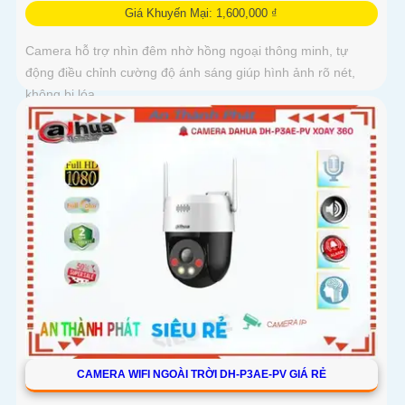
Giá Khuyến Mại: 1,600,000 ₫
Camera hỗ trợ nhìn đêm nhờ hồng ngoại thông minh, tự
động điều chỉnh cường độ ánh sáng giúp hình ảnh rõ nét,
không bị lóa
CAMERA WIFI NGOÀI TRỜI DH-P3AE-PV GIÁ RẺ