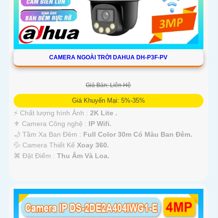
CAMERA NGOÀI TRỜI DAHUA DH-P3F-PV
Giá Bán: Liên Hệ
Giá Khuyến Mại: 5%-35%
️⚡ Chất lượng hình Ảnh :
2K Lite .
⚜️ Camera Công nghệ :
IP Wifi.
🌙 Tầm Xa Ban Đêm :
Full Color 30m Có Màu Ban Ðêm.
💦 Camera Thiết Kế
Xoay 360.
️⌘ Đặt Điểm :
Thu Âm Và Loa.