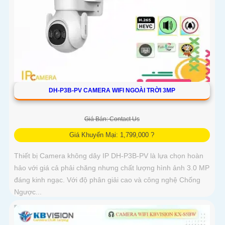
DH-P3B-PV CAMERA WIFI NGOÀI TRỜI 3MP
Giá Bán: Contact Us
Giá Khuyến Mại: 1,799,000 ?
Thiết bị Camera không dây IP DH-P3B-PV là lựa chọn hoàn
hảo với giá cả phải chăng nhưng chất lượng hình ảnh 3.0 MP
đáng kinh ngạc. Với độ phân giải cao và công nghệ Chống
Ngược...