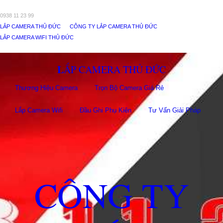
0938 11 23 99
LẮP CAMERA THỦ ĐỨC
CÔNG TY LẮP CAMERA THỦ ĐỨC
LẮP CAMERA WIFI THỦ ĐỨC
LẮP CAMERA THỦ ĐỨC
Thương Hiệu Camera
Trọn Bộ Camera Giá Rẻ
Lắp Camera Wifi
Đầu Ghi Phụ Kiên
Tư Vấn Giải Pháp
CÔNG TY