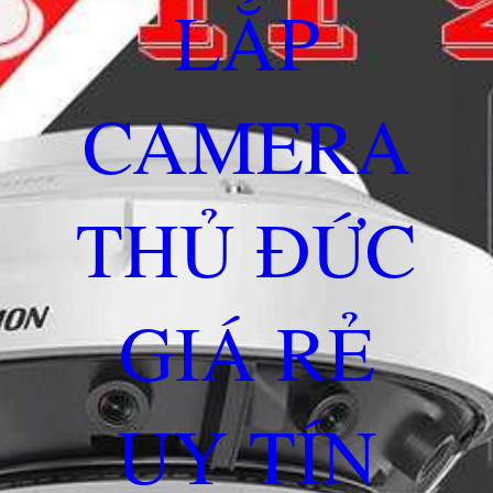
LẮP
CAMERA
THỦ ĐỨC
GIÁ RẺ
UY TÍN