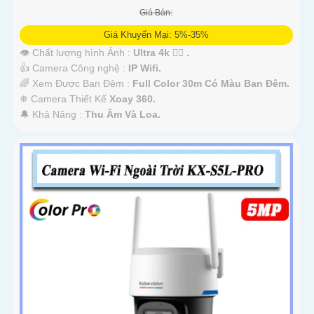
Giá Bán:
Giá Khuyến Mại: 5%-35%
👁 Chất lượng hình Ảnh :
Ultra 4k 👍🏾 .
👍 Camera Công nghệ :
IP Wifi.
🌈 Xem Được Ban Đêm :
Full Color 30m Có Màu Ban Ðêm.
❄ Camera Thiết Kế
Xoay 360.
️🔔 Khả Năng :
Thu Âm Và Loa.