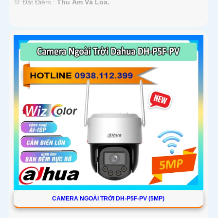
️💠 Đặt Điểm :
Thu Âm Và Loa.
CAMERA NGOÀI TRỜI DH-P5F-PV (5MP)