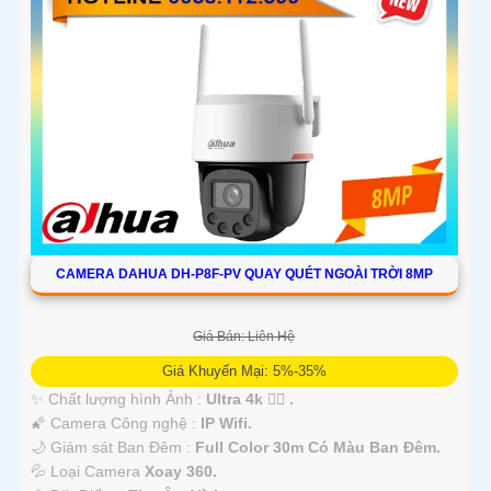
CAMERA DAHUA DH-P8F-PV QUAY QUÉT NGOÀI TRỜI 8MP
Giá Bán: Liên Hệ
Giá Khuyến Mại: 5%-35%
✨ Chất lượng hình Ảnh :
Ultra 4k 👍🏾 .
🌠 Camera Công nghệ :
IP Wifi.
🌙 Giám sát Ban Đêm :
Full Color 30m Có Màu Ban Ðêm.
💦 Loại Camera
Xoay 360.