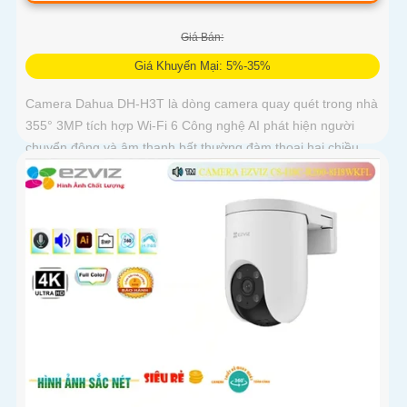
Giá Bán:
Giá Khuyến Mại: 5%-35%
Camera Dahua DH-H3T là dòng camera quay quét trong nhà
355° 3MP tích hợp Wi-Fi 6 Công nghệ AI phát hiện người
chuyển động và âm thanh bất thường đàm thoại hai chiều,
hồng ngoại tầm xa ban đêm 10m hỗ trợ thẻ nhớ MicroSD
256GB ONVIF và điều khiển từ xa qua ứng dụng DMSS