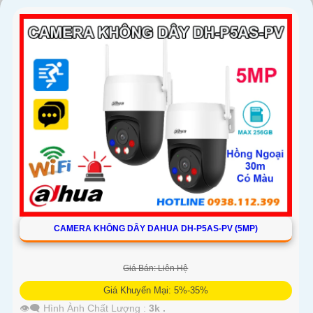
'
CAMERA KHÔNG DÂY DAHUA DH-P5AS-PV (5MP)
Giá Bán: Liên Hệ
Giá Khuyến Mại: 5%-35%
👁️‍🗨 Hình Ành Chất Lượng :
3k .