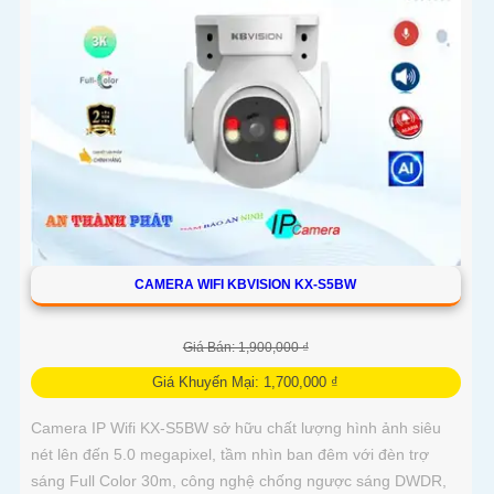
CAMERA WIFI KBVISION KX-S5BW
Giá Bán: 1,900,000 ₫
Giá Khuyến Mại: 1,700,000 ₫
Camera IP Wifi KX-S5BW sở hữu chất lượng hình ảnh siêu
nét lên đến 5.0 megapixel, tầm nhìn ban đêm với đèn trợ
sáng Full Color 30m, công nghệ chống ngược sáng DWDR,