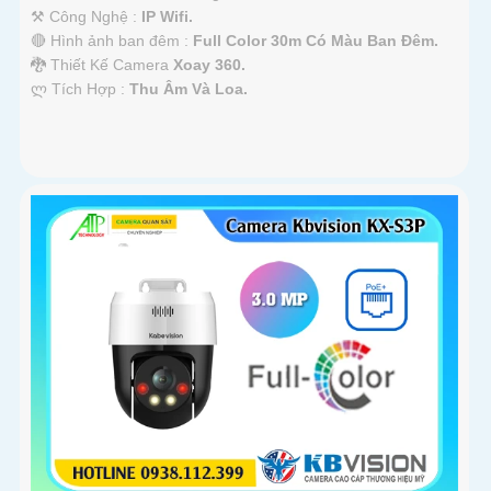
⚒ Công Nghệ :
IP Wifi.
🔴 Hình ảnh ban đêm :
Full Color 30m Có Màu Ban Ðêm.
🐉️ Thiết Kế Camera
Xoay 360.
️ლ Tích Hợp :
Thu Âm Và Loa.