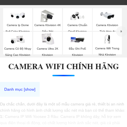
Camera Ip Dome
Camera Kbvision 4K
Camera Chuẩn
Camera Kbvision
Full Color Kbvision
Siêu Nét
Onvif Kbvision
Tích Hợp Ai
Camera Wifi Trong
Camera Có Độ Nhạy
Camera Ultra 2K
Đầu Ghi PoE
Nhà Kbvision
Sáng Cao Kbvision
Kbvision
Kbvision
CAMERA WIFI CHÍNH HÃNG
Dạ chắc chắn, dưới đây là một số mẫu camera giá rẻ, thiết bị an ninh
chính hãng có hình ảnh chất lượng sắc nét mà bạn có thể tham khảo:
1:
Camera IP Wifi Yoosee 3 Râu: Camera IP không dây, hỗ trợ xem
qua điện thoại di động, có chất lượng hình ảnh sắc nét, giá cả phải