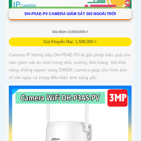
DH-P5AE-PV CAMERA GIÁM SÁT 360 NGOÀI TRỜI
Giá Bán: 2,000,000 ₫
Giá Khuyến Mại: 1,599,000 ₫
Camera IP không dây DH-P5AE-PV là giải pháp hiệu quả cho
việc giám sát an ninh trong nhà, xưởng, kho hàng. Với khả
năng chống ngược sáng DWDR, camera giúp cho hình ảnh
rõ nét ngay cả trong điều kiện ánh sáng yếu