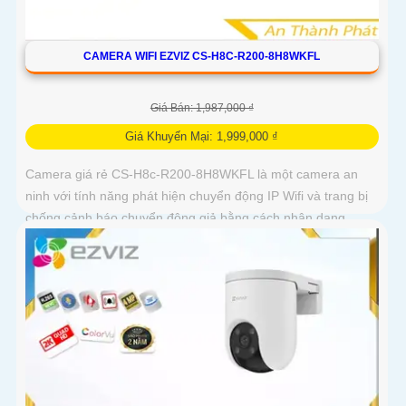
CAMERA WIFI EZVIZ CS-H8C-R200-8H8WKFL
Giá Bán: 1,987,000 ₫
Giá Khuyến Mại: 1,999,000 ₫
Camera giá rẻ CS-H8c-R200-8H8WKFL là một camera an
ninh với tính năng phát hiện chuyển động IP Wifi và trang bị
chống cảnh báo chuyển động giả bằng cách nhận dạng
người camera còn được trang bị chống ngược sáng DWDR
công nghệ giám sát ban đêm Full Color 20m camera có thiết
kế nhỏ gọn xoay 360 độ và có khe cắm thẻ nhớ Micro SD
512GB với khả năng thu âm và phát âm thanh to rõ