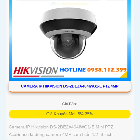
CAMERA IP HIKVISION DS-2DE2A404IWG1-E PTZ 4MP
Giá Bán:
Giá Khuyến Mại: 5%-35%
Camera IP Hikvision DS-2DE2A404IWG1-E Mini PTZ
AcuSense là dòng camera 4MP cảm biến 1/2. 8 inch