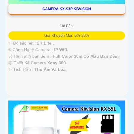
CAMERA KX-S3P KBVISION
Giá Bán:
Giá Khuyến Mại: 5%-35%
✨ Độ sắc nét :
2K Lite .
®️ Công Nghệ Camera :
IP Wifi.
🌙 Hình ảnh ban đêm :
Full Color 30m Có Màu Ban Ðêm.
🎼️ Thiết Kế Camera
Xoay 360.
️✨ Tích Hợp :
Thu Âm Và Loa.