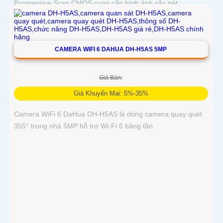
Progressive Scan CMOS cung cấp hình ảnh sắc nét
CAMERA WIFI 6 DAHUA DH-H5AS 5MP
Giá Bán:
Giá Khuyến Mại: 5%-35%
Camera WiFi 6 DaHua DH-H5AS là dòng camera quay quét
355° trong nhà 5MP hỗ trợ Wi-Fi 6 băng tần