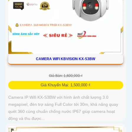
CAMERA WIFI KBVISION KX-S3BW
Giá Bán: 1,800,000 ₫
Giá Khuyến Mại: 1,500,000 ₫
Camera IP Wifi KX-S3BW với hình ảnh chất lượng 3.0
megapixel, đèn trợ sáng Full Color tới 30m, khả năng quay
quét 360 cùng chuẩn chống nước IP67 giúp camera hoạt
động và thu được...