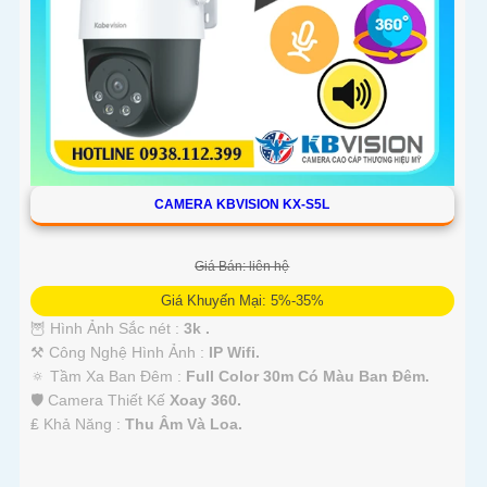
CAMERA KBVISION KX-S5L
Giá Bán: liên hệ
Giá Khuyến Mại: 5%-35%
🦉 Hình Ảnh Sắc nét :
3k .
⚒ Công Nghệ Hình Ảnh :
IP Wifi.
🔅 Tầm Xa Ban Đêm :
Full Color 30m Có Màu Ban Ðêm.
🛡 Camera Thiết Kế
Xoay 360.
️₤ Khả Năng :
Thu Âm Và Loa.