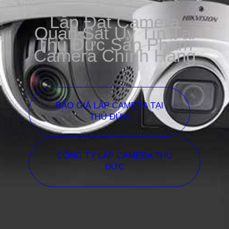
Lắp Đặt Camera
Quan Sát Uy Tín Tại
Thủ Đức Sản Phẩm
Camera Chính Hãng
BÁO GIÁ LẮP CAMERA TẠI
THỦ ĐỨC
CÔNG TY LẮP CAMERA THỦ
ĐỨC