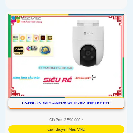
CS-H8C 2K 3MP CAMERA WIFI EZVIZ THIẾT KẾ ĐẸP
Giá Bán: 2,590,000 ₫
Giá Khuyến Mại: VNĐ