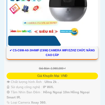
✔ CS-C6W-A0-3H4WF (C6W) CAMERA WIFI EZVIZ CHỨC NĂNG
CAO CẤP
Giá Bán: 2,980,000 ₫
Giá Khuyến Mại: VNĐ
👁 Chất lượng hình Ảnh :
Ultra 2k .
🤖️ Sử dụng công nghệ :
IP Wifi.
🔴 Tầm Nhìn Ban Đêm :
Hồng Ngoại 10m Hồng Ngoại
Smart IR.
🔩 Loại Camera
Xoay 360.