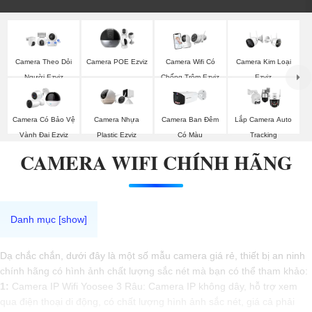
Camera Theo Dỏi
Camera POE Ezviz
Camera Wifi Có
Camera Kim Loại
Người Ezviz
Chống Trộm Ezviz
Ezviz
Camera Có Bảo Vệ
Camera Nhựa
Camera Ban Đêm
Lắp Camera Auto
Vành Đai Ezviz
Plastic Ezviz
Có Màu
Tracking
CAMERA WIFI CHÍNH HÃNG
Dạ chắc chắn, dưới đây là một số mẫu camera giá rẻ, thiết bị an ninh
chính hãng có hình ảnh chất lượng sắc nét mà bạn có thể tham khảo:
1:
Camera IP Wifi Yoosee 3 Râu: Camera IP không dây, hỗ trợ xem
qua điện thoại di động, có chất lượng hình ảnh sắc nét, giá cả phải