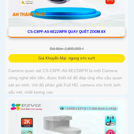
CS-C8PF-A0-6E22WFR QUAY QUÉT ZOOM 8X
Giá Bán: 2,809,000 ₫
Giá Khuyến Mại: ngung s₫n xu₫t
Camera quan sát CS-C8PF-A0-6E22WFR là một Camera
công nghệ tiên tiến, được thiết kế để đáp ứng nhu cầu quan
sát an ninh. Với độ phân giải Full HD, camera cho hình ảnh
sắc nét, chất lượng cao