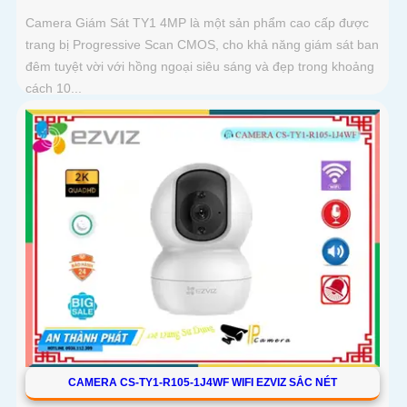
Camera Giám Sát TY1 4MP là một sản phẩm cao cấp được
trang bị Progressive Scan CMOS, cho khả năng giám sát ban
đêm tuyệt vời với hồng ngoại siêu sáng và đẹp trong khoảng
cách 10...
CAMERA CS-TY1-R105-1J4WF WIFI EZVIZ SẮC NÉT