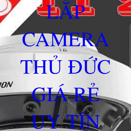
LẮP
CAMERA
THỦ ĐỨC
GIÁ RẺ
UY TÍN