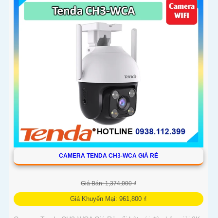
CAMERA TENDA CH3-WCA GIÁ RẺ
Giá Bán: 1,374,000 ₫
Giá Khuyến Mại: 961,800 ₫