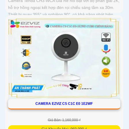
Camera Tenda CH3-WCA Giá Rẻ nổi bật với độ phân giải 2K,
hỗ trợ hồng ngoại kết hợp đèn rọi chiếu sáng tầm xa 30m.
Thiết bị quay 355° và nghiêng 90°, có khả năng phát hiện
chuyển động, con người, phương tiện
CAMERA EZVIZ CS C1C E0 1E2WF
Giá Bán: 1,160,000 ₫