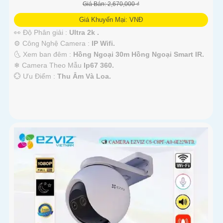
Giá Bán: 2,670,000 ₫
Giá Khuyến Mại: VNĐ
👀 Độ Phân giải :
Ultra 2k .
⚙ Công Nghệ Camera :
IP Wifi.
🌜 Xem ban đêm :
Hồng Ngoại 30m Hồng Ngoại Smart IR.
❄ Camera Theo Mẫu
Ip67 360.
️💮 Ưu Điểm :
Thu Âm Và Loa.