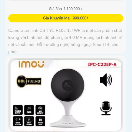
Giá Bán: 1,100,000 ₫
Giá Khuyến Mại: 999.000₫
Camera an ninh CS-TY1-R105-1J4WF là một sản phẩm chất
lượng với hình ảnh độ phân giải 4.0 MP, mang lại hình ảnh rõ
nét và sắc nét. Hỗ trợ công nghệ hồng ngoại Smart IR, cho
phép...