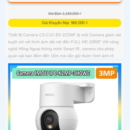
Giá Bán: 1,160,000 ₫
Giá Khuyến Mại: 960,000 ₫
Thiết Bị Camera CS-C1C-E0-1E2WF là một Camera giám sát
tuyệt vời với hình ảnh sắt nét đến FULL HD 1080P. Với công
nghệ Hồng Ngoại thông minh Smart IR, camera cho phép
quan sát ban đêm đến 10m mà vẫn giữ được hình ảnh rõ
ràng