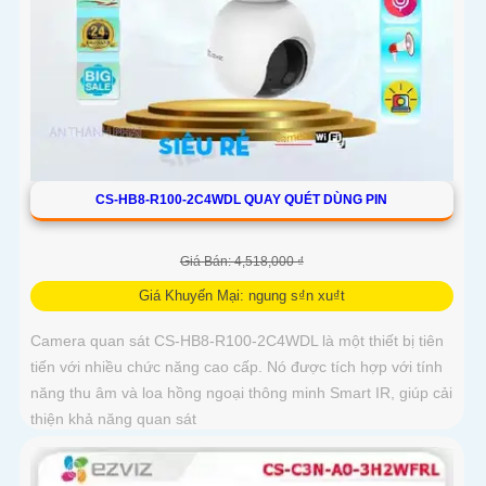
CS-HB8-R100-2C4WDL QUAY QUÉT DÙNG PIN
Giá Bán: 4,518,000 ₫
Giá Khuyến Mại: ngung s₫n xu₫t
Camera quan sát CS-HB8-R100-2C4WDL là một thiết bị tiên
tiến với nhiều chức năng cao cấp. Nó được tích hợp với tính
năng thu âm và loa hồng ngoại thông minh Smart IR, giúp cải
thiện khả năng quan sát