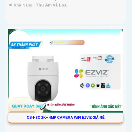
️🔈 Khả Năng :
Thu Âm Và Loa.
CS-H8C 2K+ 4MP CAMERA WIFI EZVIZ GIÁ RẺ