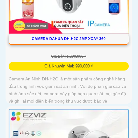
CAMERA DAHUA DH-H2C 2MP XOAY 360
Giá Bán: 1,290,000 ₫
Giá Khuyến Mại: 990,000 ₫
Camera An Ninh DH-H2C là một sản phẩm công nghệ hàng
đầu trong lĩnh vực giám sát an ninh. Với độ phân giải cao và
hình ảnh sắc nét, camera này giúp bạn quan sát mọi góc độ
và ghi lại mọi diễn biến trong khu vực được bảo vệ