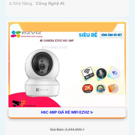
️➲ Khả Năng :
Công Nghệ AI.
H6C 4MP GIÁ RẺ WIFI EZVIZ ✨
Giá Bán: 2,344,000 ₫