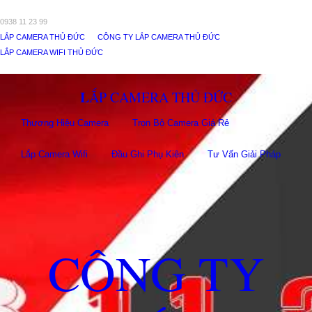
0938 11 23 99
LẮP CAMERA THỦ ĐỨC
CÔNG TY LẮP CAMERA THỦ ĐỨC
LẮP CAMERA WIFI THỦ ĐỨC
LẮP CAMERA THỦ ĐỨC
Thương Hiệu Camera
Trọn Bộ Camera Giá Rẻ
Lắp Camera Wifi
Đầu Ghi Phụ Kiên
Tư Vấn Giải Pháp
CÔNG TY