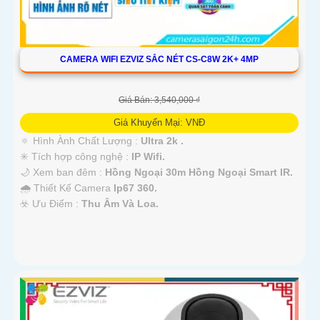
CAMERA WIFI EZVIZ SẮC NÉT CS-C8W 2K+ 4MP
Giá Bán: 3,540,000 ₫
Giá Khuyến Mại: VNĐ
🔅 Hình Ành Chất Lượng :
Ultra 2k .
✳️ Tích hợp công nghệ :
IP Wifi.
🌙 Xem ban đêm :
Hồng Ngoại 30m Hồng Ngoại Smart IR.
🌧️ Thiết Kế Camera
Ip67 360.
️☣️ Ưu Điểm :
Thu Âm Và Loa.