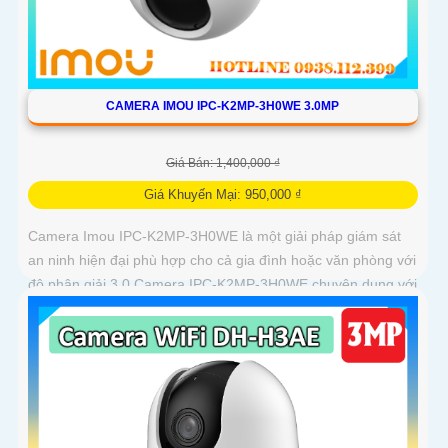
CAMERA IMOU IPC-K2MP-3H0WE 3.0MP
Giá Bán: 1,400,000 ₫
Giá Khuyến Mại: 950,000 ₫
Camera Imou IPC-K2MP-3H0WE là một giải pháp giám sát
an ninh hiện đại phù hợp cho cả gia đình hoặc văn phòng với
độ phân giải 3.0 Camera IPC-K2MP-3H0WE chuyên dụng với
thuật toán AI deep learning phân biệt người & phương tiện