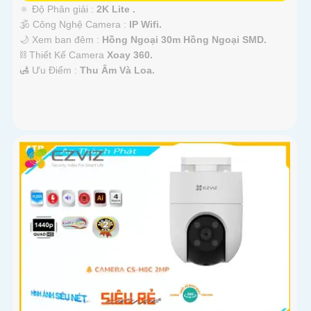
🔅 Độ Phân giải :
2K Lite .
🕉️ Công Nghệ Camera :
IP Wifi.
🌙 Xem ban đêm :
Hồng Ngoại 30m Hồng Ngoại SMD.
⛓ Thiết Kế Camera
Xoay 360.
️🛃 Ưu Điểm :
Thu Âm Và Loa.