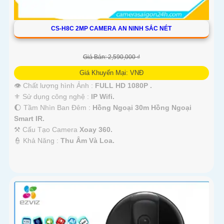
CS-H8C 2MP CAMERA AN NINH SẮC NÉT
Giá Bán: 2,590,000 ₫
Giá Khuyến Mại: VNĐ
👁 Chất lượng hình Ảnh :
FULL HD 1080P .
⚜️ Sử dụng công nghệ :
IP Wifi.
🌔 Tầm Nhìn Ban Đêm :
Hồng Ngoại 30m Hồng Ngoại
Smart IR.
⚒ Cấu Tạo Camera
Xoay 360.
️👮 Khả Năng :
Thu Âm Và Loa.