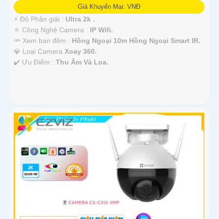
Giá Khuyến Mại: VNĐ
️⚡ Độ Phân giải :
Ultra 2k .
⚛️ Công Nghệ Camera :
IP Wifi.
🔦 Xem ban đêm :
Hồng Ngoại 10m Hồng Ngoại Smart IR.
💎 Loại Camera
Xoay 360.
️✔️ Ưu Điểm :
Thu Âm Và Loa.