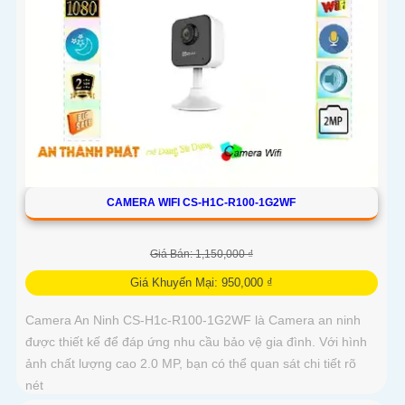
CAMERA WIFI CS-H1C-R100-1G2WF
Giá Bán: 1,150,000 ₫
Giá Khuyến Mại: 950,000 ₫
Camera An Ninh CS-H1c-R100-1G2WF là Camera an ninh
được thiết kế để đáp ứng nhu cầu bảo vệ gia đình. Với hình
ảnh chất lượng cao 2.0 MP, bạn có thể quan sát chi tiết rõ
nét