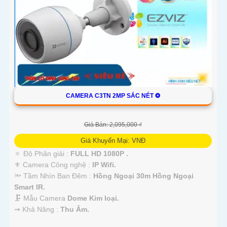
'
CAMERA C3TN 2MP SẮC NÉT ❂
Giá Bán: 2,095,000 ₫
Giá Khuyến Mại: VNĐ
🔅 Độ Phân giải :
FULL HD 1080P .
⚜️ Camera Công nghệ :
IP Wifi.
🔦 Tầm Nhìn Ban Đêm :
Hồng Ngoại 30m Hồng Ngoại
Smart IR.
🗜️ Mẫu Camera
Dome Kim loại.
️⇝ Khả Năng :
Thu Âm.