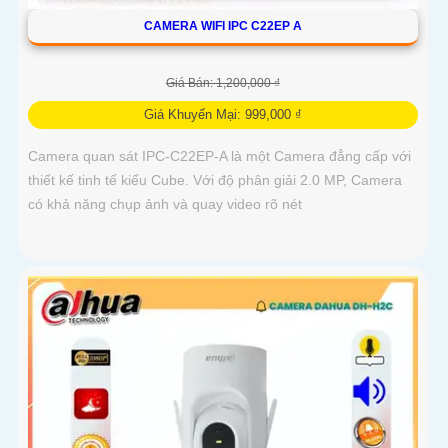
CAMERA WIFI IPC C22EP A
Giá Bán: 1,200,000 ₫
Giá Khuyến Mại: 999,000 ₫
Camera quan sát IPC-C22EP-A là một Camera đẳng cấp với
thiết kế tinh tế kiểu Cube. Với độ phân giải 2.0 MP, Camera
có khả năng chụp ảnh và quay video rõ nét