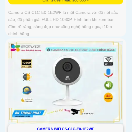
Giá Khuyến Mại: 960,000 ₫
Camera CS-C1C-E0-1E2WF là một Camera với độ nét sắc
sảo, độ phân giải FULL HD 1080P. Hình ảnh khi xem ban
đêm rõ ràng, sáng đẹp nhờ công nghệ hồng ngoại 10m
chính hãng
CAMERA WIFI CS-C1C-E0-1E2WF