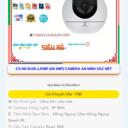
CS-H6-R100-1J5WF (H6 5MP) CAMERA AN NINH SẮC NÉT
Giá Bán: 2,700,000 ₫
Giá Khuyến Mại: VNĐ
👁 Độ Phân giải :
Ultra 2k+ sắc nét .
⚒ Camera Công nghệ :
IP Wifi.
🌔 Tầm Nhìn Ban Đêm :
Hồng Ngoại 10m Hồng Ngoại
Smart IR.
💦 Cấu Tạo Camera
Xoay 360.