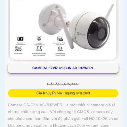
CAMERA EZVIZ CS C3N A0 3H2WFRL
Giá Bán: 1,675,000 ₫
Giá Khuyến Mại: ngung s₫n xu₫t
Camera CS-C3N-A0-3H2WFRL là một thiết bị camera giá rẻ
nhưng chất lượng cao. Với công nghệ CMOS, camera này
cho phép xem ban đêm với độ phân giải Full HD 1080P và có
khả năng quan sát trong khoảng cách 30m với ánh sáng