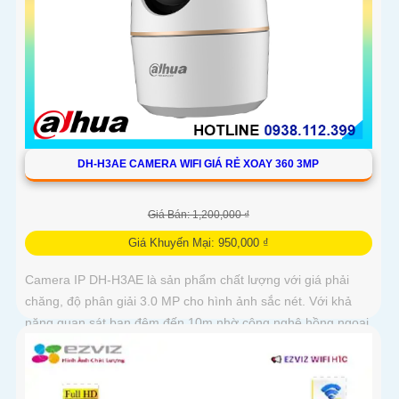
DH-H3AE CAMERA WIFI GIÁ RẺ XOAY 360 3MP
Giá Bán: 1,200,000 ₫
Giá Khuyến Mại: 950,000 ₫
Camera IP DH-H3AE là sản phẩm chất lượng với giá phải
chăng, độ phân giải 3.0 MP cho hình ảnh sắc nét. Với khả
năng quan sát ban đêm đến 10m nhờ công nghệ hồng ngoại