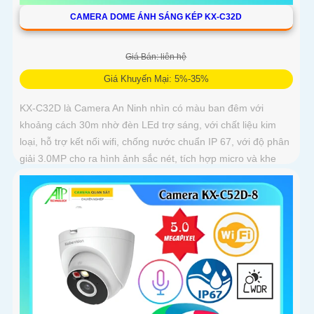
CAMERA DOME ÁNH SÁNG KÉP KX-C32D
Giá Bán: liên hệ
Giá Khuyến Mại: 5%-35%
KX-C32D là Camera An Ninh nhìn có màu ban đêm với
khoảng cách 30m nhờ đèn LEd trợ sáng, với chất liệu kim
loại, hỗ trợ kết nối wifi, chống nước chuẩn IP 67, với độ phân
giải 3.0MP cho ra hình ảnh sắc nét, tích hợp micro và khe
cắm thẻ nhớ 265GB