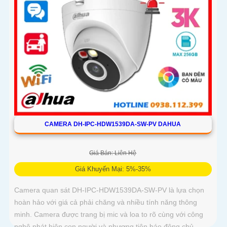
CAMERA DH-IPC-HDW1539DA-SW-PV DAHUA
Giá Bán: Liên Hệ
Giá Khuyến Mại: 5%-35%
Camera quan sát DH-IPC-HDW1539DA-SW-PV là lựa chọn
hoàn hảo với giá cả phải chăng và nhiều tính năng thông
minh. Camera được trang bị mic và loa to rõ cùng với công
nghệ phát hiện con người và phương tiện báo động chủ