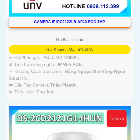
CAMERA IP IPC2122LB-AF40-ECO 3MP
Giá Bán: liên hệ
Giá Khuyến Mại: 5%-35%
👀 Độ Phân giải :
FULL HD 1080P .
⚙ Tích hợp công nghệ :
IP Wifi POE.
🔅 Khoảng Cách Ban Đêm :
Hồng Ngoại 30m Hồng Ngoại
Smart IR.
👑 Cấu Tạo Camera
Thân Plastic.
️💫 Tích Hợp :
Thu Âm.