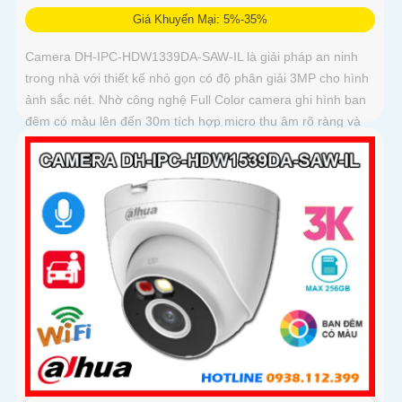
Giá Khuyến Mại: 5%-35%
Camera DH-IPC-HDW1339DA-SAW-IL là giải pháp an ninh
trong nhà với thiết kế nhỏ gọn có độ phân giải 3MP cho hình
ảnh sắc nét. Nhờ công nghệ Full Color camera ghi hình ban
đêm có màu lên đến 30m tích hợp micro thu âm rõ ràng và
khả năng phát hiện người, phương tiện thông minh