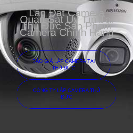
Lắp Đặt Camera
Quan Sát Uy Tín Tại
Thủ Đức Sản Phẩm
Camera Chính Hãng
BÁO GIÁ LẮP CAMERA TẠI
THỦ ĐỨC
CÔNG TY LẮP CAMERA THỦ
ĐỨC