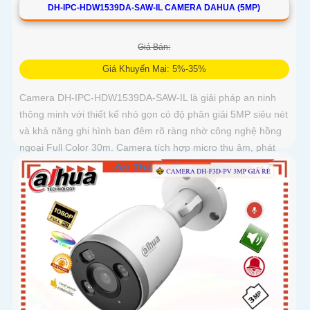
DH-IPC-HDW1539DA-SAW-IL CAMERA DAHUA (5MP)
Giá Bán:
Giá Khuyến Mại: 5%-35%
Camera DH-IPC-HDW1539DA-SAW-IL là giải pháp an ninh
thông minh với thiết kế nhỏ gọn có độ phân giải 5MP siêu nét
và khả năng ghi hình ban đêm rõ ràng nhờ công nghệ hồng
ngoại Full Color 30m. Camera tích hợp micro thu âm, phát
hiện chính xác người và phương tiện, hỗ trợ thẻ nhớ lên đến
256GB, đảm bảo ghi hình liên tục và hiệu quả