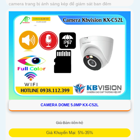
camera trang bị ánh sáng kép để giám sát ban đêm
CAMERA DOME 5.0MP KX-C52L
Giá Bán: liên hệ
Giá Khuyến Mại: 5%-35%