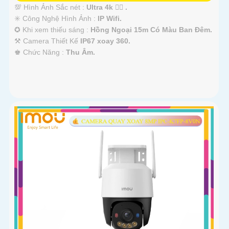
💯 Hình Ảnh Sắc nét :
Ultra 4k 👍🏾 .
✳️ Công Nghệ Hình Ảnh :
IP Wifi.
✪ Khi xem thiếu sáng :
Hồng Ngoại 15m Có Màu Ban Ðêm.
⚒ Camera Thiết Kế
IP67 xoay 360.
️♚ Chức Năng :
Thu Âm.