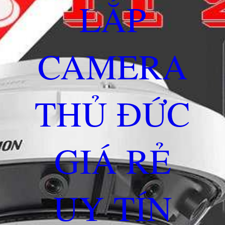
LẮP
CAMERA
THỦ ĐỨC
GIÁ RẺ
UY TÍN