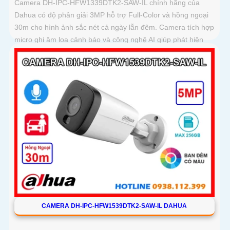
Camera DH-IPC-HFW1339DTK2-SAW-IL chính hãng của
Dahua có độ phân giải 3MP hỗ trợ Full-Color và hồng ngoại
30m cho hình ảnh sắc nét cả ngày lẫn đêm. Camera tích hợp
micro ghi âm loa cảnh báo và công nghệ AI giúp phát hiện
con người, phương tiện chính xác
CAMERA DH-IPC-HFW1539DTK2-SAW-IL DAHUA