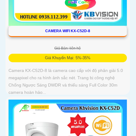
CAMERA WIFI KX-C52D-8
Giá Bán: liên hệ
Giá Khuyến Mại: 5%-35%
Camera KX-C52D-8 là camera cao cấp với độ phân giải 5.0
megapixel cho ra hình ảnh sắc nét. Trang bị công nghệ
Chống Ngược Sáng DWDR và thiếu sáng Full Color 30m
camera hoàn hảo...