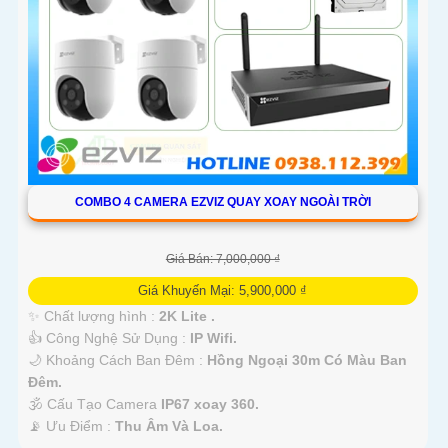
COMBO 4 CAMERA EZVIZ QUAY XOAY NGOÀI TRỜI
Giá Bán: 7,000,000 ₫
Giá Khuyến Mại: 5,900,000 ₫
✨ Chất lượng hình :
2K Lite .
👍 Công Nghệ Sử Dụng :
IP Wifi.
🌙 Khoảng Cách Ban Đêm :
Hồng Ngoại 30m Có Màu Ban
Ðêm.
🕉️ Cấu Tạo Camera
IP67 xoay 360.
️📡 Ưu Điểm :
Thu Âm Và Loa.