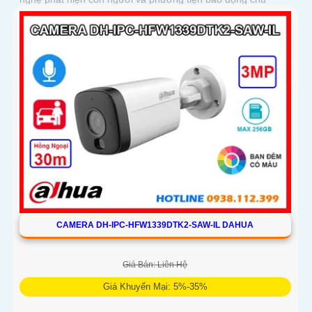
động chính xác
CAMERA DH-IPC-HFW1339DTK2-SAW-IL DAHUA
Giá Bán: Liên Hệ
Giá Khuyến Mại: 5%-35%