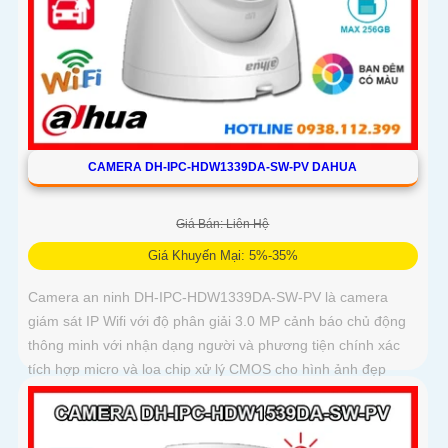
CAMERA DH-IPC-HDW1339DA-SW-PV DAHUA
Giá Bán: Liên Hệ
Giá Khuyến Mại: 5%-35%
Camera an ninh DH-IPC-HDW1339DA-SW-PV là camera
giám sát IP Wifi với độ phân giải 3.0 MP cảnh báo chủ động
thông minh với nhận dạng người và phương tiện chính xác
tích hợp micro và loa chip xử lý CMOS cho hình ảnh đẹp
công nghệ đèn trợ sáng thông minh xem ban đêm full color
30m, phù hợp lắp đặt cho gia đình, văn phòng, cửa hàng,