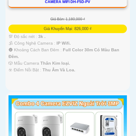
CAMERA WIFI DH-F5D-PV
Giá Bán: 1,180,000 ₫
Giá Khuyến Mại: 826,000 ₫
💯 Độ sắc nét :
3k .
🕉️ Công Nghệ Camera :
IP Wifi.
🌚 Khoảng Cách Ban Đêm :
Full Color 30m Có Màu Ban
Ðêm.
🎲 Mẫu Camera
Thân Kim loại.
️☣️ Điểm Nỗi Bật :
Thu Âm Và Loa.