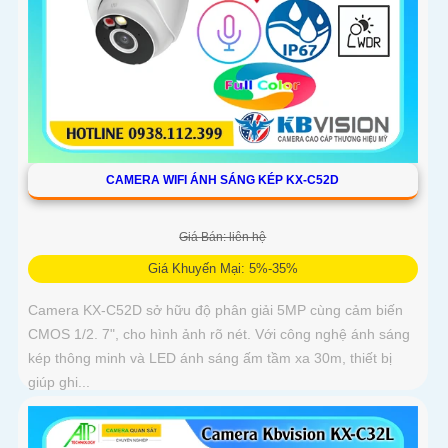
CAMERA WIFI ÁNH SÁNG KÉP KX-C52D
Giá Bán: liên hệ
Giá Khuyến Mại: 5%-35%
Camera KX-C52D sở hữu độ phân giải 5MP cùng cảm biến
CMOS 1/2. 7", cho hình ảnh rõ nét. Với công nghệ ánh sáng
kép thông minh và LED ánh sáng ấm tầm xa 30m, thiết bị
giúp ghi...