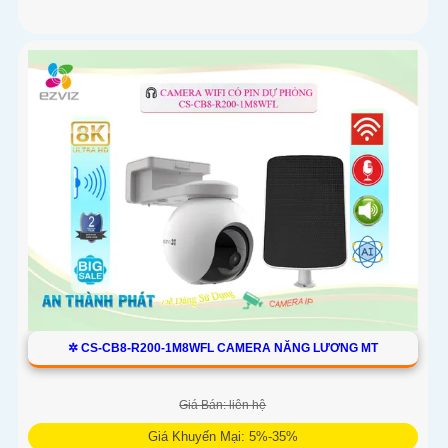
✲ CS-CB8-R200-1M8WFL CAMERA NĂNG LƯƠNG MT
Giá Bán: liên hệ
Giá Khuyến Mại: 5%-35%