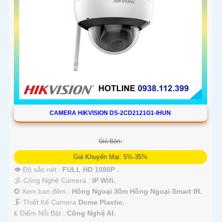
CAMERA HIKVISION DS-2CD2121G1-IHUN
Giá Bán:
Giá Khuyến Mại: 5%-35%
👁 Độ sắc nét :
FULL HD 1080P .
🕉️ Công Nghệ Camera :
IP Wifi.
✪ Xem ban đêm :
Hồng Ngoại 30m Hồng Ngoại Smart IR.
🗜️ Thiết Kế Camera
Dome Plastic.
️₤ Điểm Nỗi Bật :
Công Nghệ AI.