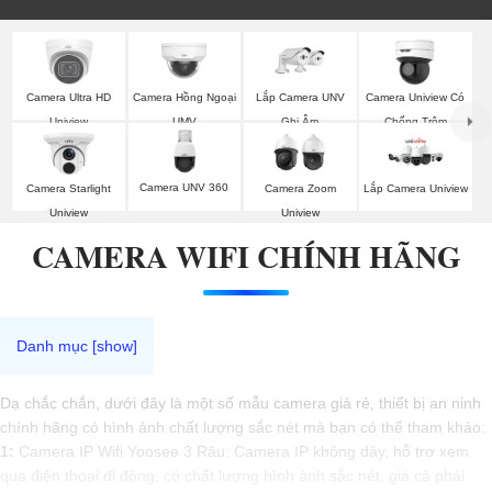
Lắp Camera UNV
Camera Ultra HD
Camera Hồng Ngoại
Camera Uniview Có
Ghi Âm
Uniview
UMV
Chống Trộm
Camera UNV 360
Camera Starlight
Camera Zoom
Lắp Camera Uniview
Uniview
Uniview
CAMERA WIFI CHÍNH HÃNG
Dạ chắc chắn, dưới đây là một số mẫu camera giá rẻ, thiết bị an ninh
chính hãng có hình ảnh chất lượng sắc nét mà bạn có thể tham khảo:
1:
Camera IP Wifi Yoosee 3 Râu: Camera IP không dây, hỗ trợ xem
qua điện thoại di động, có chất lượng hình ảnh sắc nét, giá cả phải