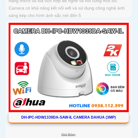
năng micro và loa tích hợp để nghe và nói cùng một lúc.
Camera có khả năng kết nối wifi và sử dụng công nghệ ánh
sáng kép cho hình ảnh sắc nét đến 5
DH-IPC-HDW1339DA-SAW-IL CAMERA DAHUA (3MP)
Giá Bán: