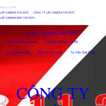
0938 11 23 99
LẮP CAMERA THỦ ĐỨC
CÔNG TY LẮP CAMERA THỦ ĐỨC
LẮP CAMERA WIFI THỦ ĐỨC
LẮP CAMERA THỦ ĐỨC
Thương Hiệu Camera
Trọn Bộ Camera Giá Rẻ
Lắp Camera Wifi
Đầu Ghi Phụ Kiên
Tư Vấn Giải Pháp
CÔNG TY