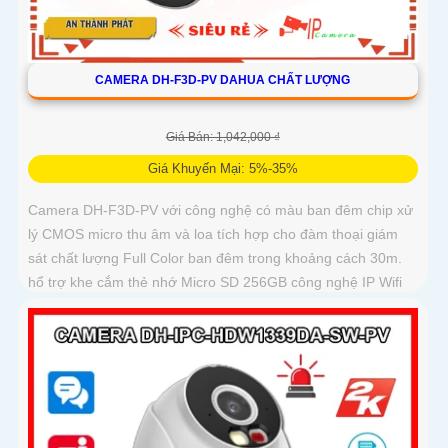
CAMERA DH-F3D-PV DAHUA CHẤT LƯỢNG
Giá Bán: 1,042,000 ₫
Giá Khuyến Mại: 5%-35%
Camera DH-F3D-PV với công nghệ có màu ban đêm chip xử
lý CMOS micro thu âm và loa tích hợp cho đàm thoại giám
sát chất lượng Full Color ban đêm trong khoảng cách 30m.
hổ trợ khe cắm thẻ nhớ Micro SD 256GB công nghệ IP Wifi
kết nối dễ dàng