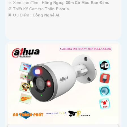
🔅 Xem ban đêm :
Hồng Ngoại 30m Có Màu Ban Ðêm.
💢 Thiết Kế Camera
Thân Plastic.
️⌘ Ưu Điểm :
Công Nghệ AI.