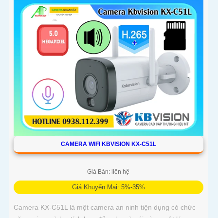
điểm mù
CAMERA WIFI KBVISION KX-C51L
Giá Bán: liên hệ
Giá Khuyến Mại: 5%-35%
Camera KX-C51L là một camera an ninh tiện dụng có chức