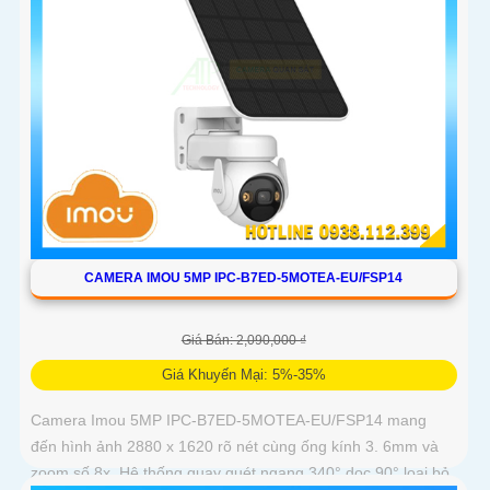
CAMERA IMOU 5MP IPC-B7ED-5MOTEA-EU/FSP14
Giá Bán: 2,090,000 ₫
Giá Khuyến Mại: 5%-35%
Camera Imou 5MP IPC-B7ED-5MOTEA-EU/FSP14 mang
đến hình ảnh 2880 x 1620 rõ nét cùng ống kính 3. 6mm và
zoom số 8x. Hệ thống quay quét ngang 340° dọc 90° loại bỏ