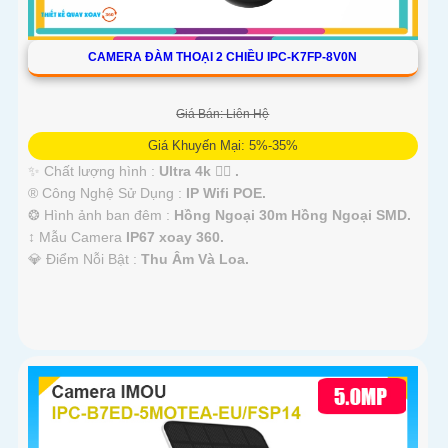
CAMERA ĐÀM THOẠI 2 CHIỀU IPC-K7FP-8V0N
Giá Bán: Liên Hệ
Giá Khuyến Mại: 5%-35%
✨ Chất lượng hình :
Ultra 4k 👍🏾 .
®️ Công Nghệ Sử Dụng :
IP Wifi POE.
❂ Hình ảnh ban đêm :
Hồng Ngoại 30m Hồng Ngoại SMD.
↕️ Mẫu Camera
IP67 xoay 360.
️💎 Điểm Nỗi Bật :
Thu Âm Và Loa.