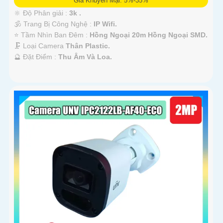
Giá Khuyến Mại: 5%-35%
🔆 Độ Phân giải :
3k .
🕉️ Trang Bị Công Nghệ :
IP Wifi.
⭐ Tầm Nhìn Ban Đêm :
Hồng Ngoại 20m Hồng Ngoại SMD.
🗜️ Loại Camera
Thân Plastic.
️🔮 Đặt Điểm :
Thu Âm Và Loa.