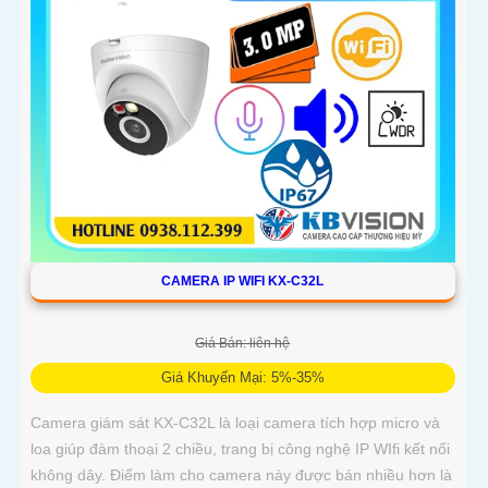
CAMERA IP WIFI KX-C32L
Giá Bán: liên hệ
Giá Khuyến Mại: 5%-35%
Camera giám sát KX-C32L là loại camera tích hợp micro và
loa giúp đàm thoại 2 chiều, trang bị công nghệ IP WIfi kết nối
không dây. Điểm làm cho camera này được bán nhiều hơn là