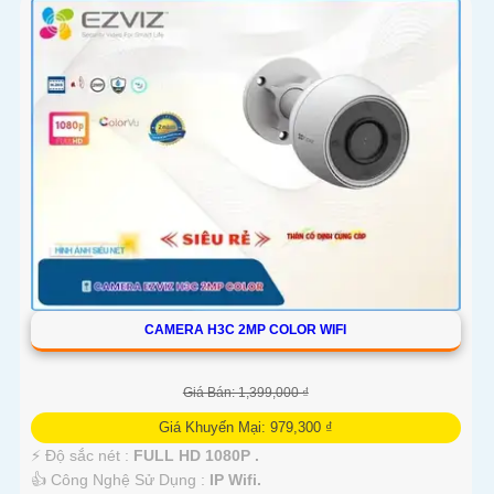
'
CAMERA H3C 2MP COLOR WIFI
Giá Bán: 1,399,000 ₫
Giá Khuyến Mại: 979,300 ₫
️⚡ Độ sắc nét :
FULL HD 1080P .
👍 Công Nghệ Sử Dụng :
IP Wifi.