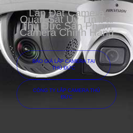
Lắp Đặt Camera
Quan Sát Uy Tín Tại
Thủ Đức Sản Phẩm
Camera Chính Hãng
BÁO GIÁ LẮP CAMERA TẠI
THỦ ĐỨC
CÔNG TY LẮP CAMERA THỦ
ĐỨC