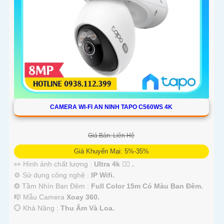
CAMERA WI-FI AN NINH TAPO C560WS 4K
Giá Bán: Liên Hệ
Giá Khuyến Mại: 5%-35%
👀 Hình ảnh chất lượng :
Ultra 4k 👍🏾 .
⚙ Sử dụng công nghệ :
IP Wifi.
❂ Tầm Nhìn Ban Đêm :
Full Color 15m Có Màu Ban Ðêm.
🎼️ Mẫu Camera
Xoay 360.
️💮 Khả Năng :
Thu Âm Và Loa.