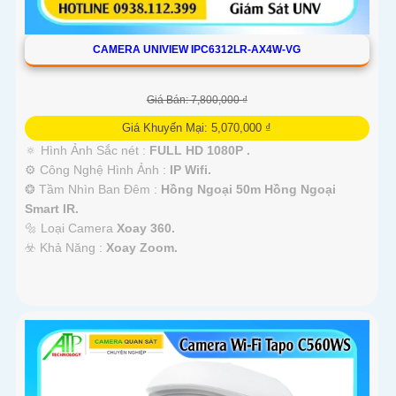
CAMERA UNIVIEW IPC6312LR-AX4W-VG
Giá Bán: 7,800,000 ₫
Giá Khuyến Mại: 5,070,000 ₫
🔅 Hình Ảnh Sắc nét :
FULL HD 1080P .
⚙ Công Nghệ Hình Ảnh :
IP Wifi.
❂ Tầm Nhìn Ban Đêm :
Hồng Ngoại 50m Hồng Ngoại
Smart IR.
🔩 Loại Camera
Xoay 360.
️☣️ Khả Năng :
Xoay Zoom.