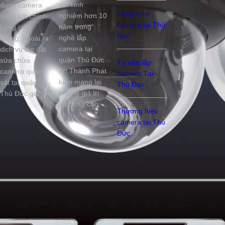
với kinh
dụng camera
Công trình
nghiệm hơn 10
quan sát chính
camera tại Thủ
năm trong
hãng chất
Đức
nghề lắp
lượng, ngoài ra
camera tại
dịch vụ lắp đặt
quận Thủ Đức
sửa chửa
Tư vấn lắp
An Thành Phát
camera quan
camera Tại
luôn mang lại
sát tại quận
Thủ Đức
những giá trị
Thủ Đức giá rẻ
sử dụng cao
Thương hiệu
nhất.
camera tại Thủ
Đức