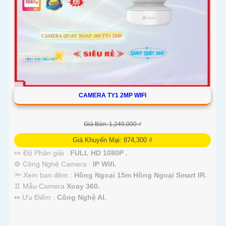
'
CAMERA TY1 2MP WIFI
Giá Bán: 1,249,000 ₫
Giá Khuyến Mại: 874,300 ₫
👀 Độ Phân giải :
FULL HD 1080P .
⚙ Công Nghệ Camera :
IP Wifi.
🔦 Xem ban đêm :
Hồng Ngoại 15m Hồng Ngoại Smart IR.
♊ Mẫu Camera
Xoay 360.
️↭ Ưu Điểm :
Công Nghệ AI.