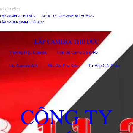
0938 11 23 99
LẮP CAMERA THỦ ĐỨC
CÔNG TY LẮP CAMERA THỦ ĐỨC
LẮP CAMERA WIFI THỦ ĐỨC
LẮP CAMERA THỦ ĐỨC
Thương Hiệu Camera
Trọn Bộ Camera Giá Rẻ
Lắp Camera Wifi
Đầu Ghi Phụ Kiên
Tư Vấn Giải Pháp
CÔNG TY