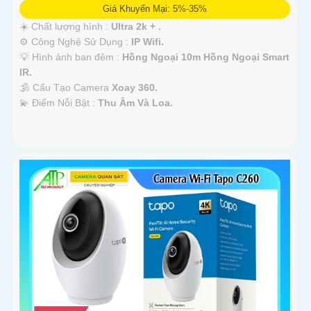
Giá Khuyến Mại: 5%-35%
☀️ Chất lượng hình :
Ultra 2k + .
⚙ Công Nghệ Sử Dụng :
IP Wifi.
💡 Hình ảnh ban đêm :
Hồng Ngoại 10m Hồng Ngoại Smart
IR.
🕉️ Cấu Tạo Camera
Xoay 360.
️💫 Điểm Nỗi Bật :
Thu Âm Và Loa.