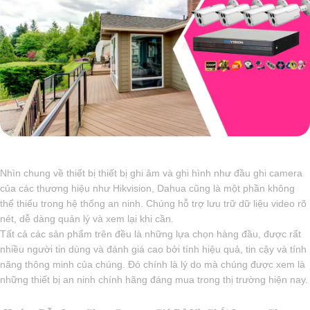
Nhìn chung về thiết bị thiết bị ghi âm và ghi hình như đầu ghi camera
của các thương hiệu như Hikvision, Dahua cũng là một phần không
thể thiếu trong hệ thống an ninh. Chúng hỗ trợ lưu trữ dữ liệu video rõ
nét, dễ dàng quản lý và xem lại khi cần.
Tất cả các sản phẩm trên đều là những lựa chọn hàng đầu, được rất
nhiều người tin dùng và đánh giá cao bởi tính hiệu quả, tin cậy và tính
năng thông minh của chúng. Đó chính là lý do mà chúng được xem là
những thiết bị an ninh chính hãng đáng mua trong thị trường hiện nay.