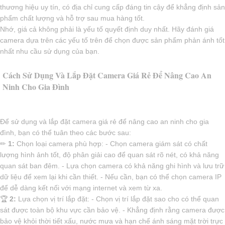
thương hiệu uy tín, có địa chỉ cung cấp đáng tin cậy để khẳng định sản
phẩm chất lượng và hỗ trợ sau mua hàng tốt.
Nhớ, giá cả không phải là yếu tố quyết định duy nhất. Hãy đánh giá
camera dựa trên các yếu tố trên để chọn được sản phẩm phản ánh tốt
nhất nhu cầu sử dụng của bạn.
Cách Sử Dụng Và Lắp Đặt Camera Giá Rẻ Để Nâng Cao An
Ninh Cho Gia Đình
Để sử dụng và lắp đặt camera giá rẻ để nâng cao an ninh cho gia
đình, bạn có thể tuân theo các bước sau:
✏
1:
Chọn loại camera phù hợp: - Chọn camera giám sát có chất
lượng hình ảnh tốt, độ phân giải cao để quan sát rõ nét, có khả năng
quan sát ban đêm. - Lựa chọn camera có khả năng ghi hình và lưu trữ
dữ liệu để xem lại khi cần thiết. - Nếu cần, bạn có thể chọn camera IP
để dễ dàng kết nối với mạng internet và xem từ xa.
️🏆
2:
Lựa chọn vị trí lắp đặt: - Chọn vị trí lắp đặt sao cho có thể quan
sát được toàn bộ khu vực cần bảo vệ. - Khẳng định rằng camera được
bảo vệ khỏi thời tiết xấu, nước mưa và hạn chế ánh sáng mặt trời trực