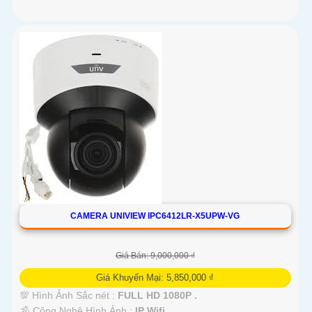
CAMERA UNIVIEW IPC6412LR-X5UPW-VG
Giá Bán: 9,000,000 ₫
Giá Khuyến Mại: 5,850,000 ₫
💯 Hình Ảnh Sắc nét :
FULL HD 1080P .
🕉️ Công Nghệ Hình Ảnh :
IP Wifi.