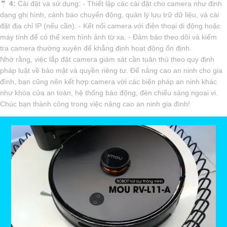
🤵
4:
Cài đặt và sử dụng: - Thiết lập các cài đặt cho camera như định
dạng ghi hình, cảnh báo chuyển động, quản lý lưu trữ dữ liệu, và cài
đặt địa chỉ IP (nếu cần). - Kết nối camera với điện thoại di động hoặc
máy tính để có thể xem hình ảnh từ xa. - Đảm bảo theo dõi và kiểm
tra camera thường xuyên để khẳng định hoạt động ổn định.
Nhớ rằng, việc lắp đặt camera giám sát cần tuân thủ theo quy định
pháp luật về bảo mật và quyền riêng tư. Để nâng cao an ninh cho gia
đình, bạn cũng nên kết hợp camera với các biện pháp an ninh khác
như khóa cửa an toàn, hệ thống báo động, đèn chiếu sáng ngoại vi.
Chúc bạn thành công trong việc nâng cao an ninh gia đình!