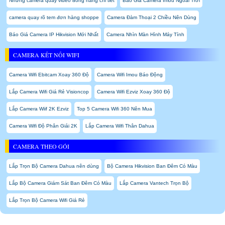
Những camera quay video đóng hàng chi tiết
Báo Giá Camera Imou Ngoài Trời
camera quay rõ tem đơn hàng shoppe
Camera Đàm Thoại 2 Chiều Nên Dùng
Báo Giá Camera IP Hikvision Mới Nhất
Camera Nhìn Màn Hình Máy Tính
CAMERA KẾT NỐI WIFI
Camera Wifi Ebitcam Xoay 360 Độ
Camera Wifi Imou Báo Động
Lắp Camera Wifi Giá Rẻ Visioncop
Camera Wifi Ezviz Xoay 360 Độ
Lắp Camera Wiif 2K Ezviz
Top 5 Camera Wifi 360 Nên Mua
Camera Wifi Độ Phân Giải 2K
Lắp Camera Wifi Thân Dahua
CAMERA THEO GÓI
Lắp Trọn Bộ Camera Dahua nên dùng
Bộ Camera Hikvision Ban Đêm Có Màu
Lắp Bộ Camera Giám Sát Ban Đêm Có Màu
Lắp Camera Vantech Trọn Bộ
Lắp Trọn Bộ Camera Wifi Giá Rẻ