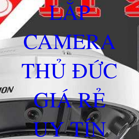
LẮP
CAMERA
THỦ ĐỨC
GIÁ RẺ
UY TÍN