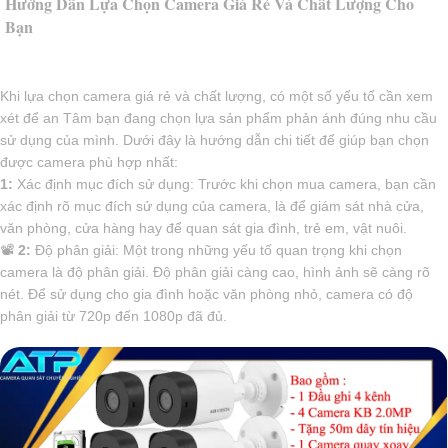
Hướng Dẫn Lựa Chọn Camera Giá Rẻ Và Chất Lượng Cho
Bạn
Khi lựa chọn camera giá rẻ và chất lượng, có một số yếu tố cần xem
xét để an Tâm bạn đang chọn lựa sản phẩm phản ánh đúng nhu cầu
sử dụng của mình. Dưới đây là hướng dẫn chi tiết để giúp bạn chọn
được camera phù hợp nhất:
1:
Xác định mục đích sử dụng: Trước khi chọn mua camera, bạn cần
xác định rõ mục đích sử dụng của camera, là để giám sát nhà cửa,
văn phòng, cửa hàng hay để quan sát gia đình, trẻ em, vật nuôi.
📽
2:
Độ phân giải: Một trong những yếu tố quan trọng khi chọn
camera là độ phân giải. Độ phân giải càng cao, hình ảnh sẽ càng rõ
nét. Để sử dụng cho gia đình hoặc văn phòng nhỏ, camera có độ
phân giải từ 720p đến 1080p đã đủ.