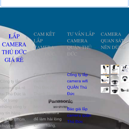
CAM KẾT
TƯ VẤN LẮP
CAMERA
LẮP
LẮP
CAMERA
QUAN SÁT
CAMERA
CAMERA
QUẬN THỦ
NÊN DÙNG
THỦ ĐỨC
THỦ ĐỨC
ĐỨC
GIÁ RẺ
Công ty lắp
Công ty lắp
camera quận
camera wifi
Công ty lắp
Thủ Đức An
QUẬN Thủ
camera giá rẻ
Thành Phát
Đức
tại Thủ Đức là
luôn lấy chất
một trong
lượng sản
những công ty
Báo giá lắp
phẩm camera
uy tín hàng
camera quận
để làm hài lòng
đầu tại tphcm,
Thủ Đức
khách hàng,
chuyên sử