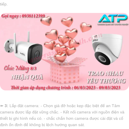
tiếp.
⤘
3:
Lắp đặt camera: - Chọn giá đỡ hoặc kẹp đặc biệt để an Tâm
camera được lắp đặt vững chắc. - Kết nối camera với nguồn điện và
thiết bị ghi hình nếu có. - chắc chắn hơn camera được cài đặt và cố
định ổn định để không bị lệch hướng quan sát.