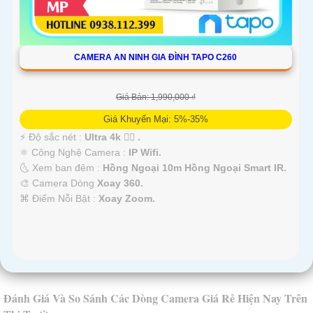
CAMERA AN NINH GIA ĐÌNH TAPO C260
Giá Bán: 1,990,000 ₫
Giá Khuyến Mại: 5%-35%
️⚡ Độ sắc nét :
Ultra 4k 👍🏾 .
⚛️ Công Nghệ Camera :
IP Wifi.
🌜 Xem ban đêm :
Hồng Ngoại 10m Hồng Ngoại Smart IR.
🎨 Camera Dòng
Xoay 360.
️⌘ Điểm Nỗi Bật :
Xoay Zoom.
Đánh Giá Và So Sánh Các Dòng Camera Giá Rẻ Hiện Nay Trên