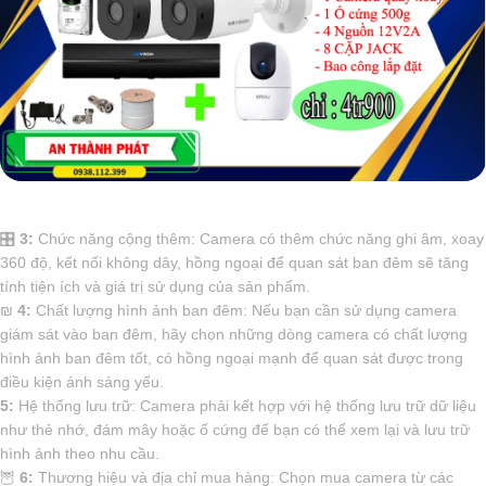
🎛
3:
Chức năng cộng thêm: Camera có thêm chức năng ghi âm, xoay
360 độ, kết nối không dây, hồng ngoại để quan sát ban đêm sẽ tăng
tính tiện ích và giá trị sử dụng của sản phẩm.
₪
4:
Chất lượng hình ảnh ban đêm: Nếu bạn cần sử dụng camera
giám sát vào ban đêm, hãy chọn những dòng camera có chất lượng
hình ảnh ban đêm tốt, có hồng ngoại mạnh để quan sát được trong
điều kiện ánh sáng yếu.
5:
Hệ thống lưu trữ: Camera phải kết hợp với hệ thống lưu trữ dữ liệu
như thẻ nhớ, đám mây hoặc ổ cứng để bạn có thể xem lại và lưu trữ
hình ảnh theo nhu cầu.
🦉
6:
Thương hiệu và địa chỉ mua hàng: Chọn mua camera từ các