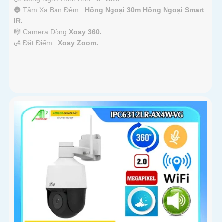
🌚 Tầm Xa Ban Đêm :
Hồng Ngoại 30m Hồng Ngoại Smart
IR.
🎼️ Camera Dòng
Xoay 360.
️🛃 Đặt Điểm :
Xoay Zoom.