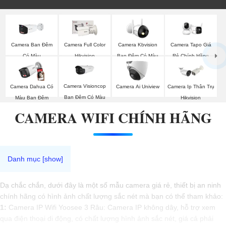
Camera Ban Đêm
Camera Full Color
Camera Kbvision
Camera Tapo Giá
Có Màu
Hikvision
Ban Đêm Có Màu
Rẻ Chính Hãng
Camera Visioncop
Camera Dahua Có
Camera Ai Uniview
Camera Ip Thân Trụ
Ban Đêm Có Màu
Màu Ban Đêm
Hikvision
CAMERA WIFI CHÍNH HÃNG
Dạ chắc chắn, dưới đây là một số mẫu camera giá rẻ, thiết bị an ninh
chính hãng có hình ảnh chất lượng sắc nét mà bạn có thể tham khảo:
1:
Camera IP Wifi Yoosee 3 Râu: Camera IP không dây, hỗ trợ xem
qua điện thoại di động, có chất lượng hình ảnh sắc nét, giá cả phải