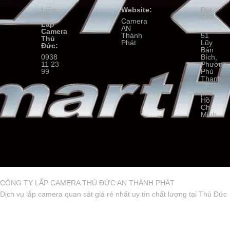
Liên
Website:
Địa
Hệ
Chỉ:
Camera
Lắp
AN
Camera
Thành
51
Thủ
Phát
Lũy
Đức:
Bán
0938
Bích,
11 23
Phường
99
Phú
Thạnh,
Thành
phố
Hồ
Chí
Minh
CÔNG TY LẮP CAMERA THỦ ĐỨC AN THÀNH PHÁT
Dịch vụ lắp camera quan sát giá rẻ nhất uy tín chất lượng tại Thủ Đức