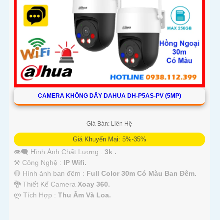
CAMERA KHÔNG DÂY DAHUA DH-P5AS-PV (5MP)
Giá Bán: Liên Hệ
Giá Khuyến Mại: 5%-35%
👁️‍🗨 Hình Ành Chất Lượng :
3k .
⚒ Công Nghệ :
IP Wifi.
🔴 Hình ảnh ban đêm :
Full Color 30m Có Màu Ban Ðêm.
🐉️ Thiết Kế Camera
Xoay 360.
️ლ Tích Hợp :
Thu Âm Và Loa.