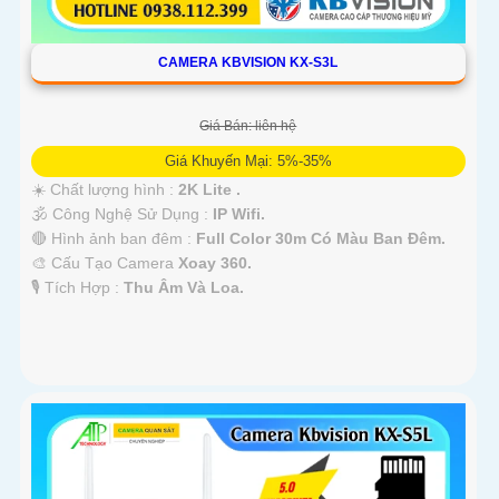
CAMERA KBVISION KX-S3L
Giá Bán: liên hệ
Giá Khuyến Mại: 5%-35%
☀️ Chất lượng hình :
2K Lite .
🕉️ Công Nghệ Sử Dụng :
IP Wifi.
🔴 Hình ảnh ban đêm :
Full Color 30m Có Màu Ban Ðêm.
🎨 Cấu Tạo Camera
Xoay 360.
️🎙 Tích Hợp :
Thu Âm Và Loa.