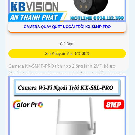
CAMERA QUAY QUÉT NGOÀI TRỜI KX-SM4P-PRO
Giá Bán:
Giá Khuyến Mại: 5%-35%
Camera KX-SM4P-PRO tích hợp 2 ống kính 2MP, hỗ trợ
Starlight siêu nhạy sáng, quay quét linh hoạt, chiếu sáng kép
thông minh và LED ánh sáng ấm 30m. Công nghệ AI-ISP kết
hợp cảm biến lớn tối ưu hình ảnh ban đêm