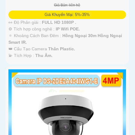
Giá Bán: liên hệ
Giá Khuyến Mại: 5%-35%
👀 Độ Phân giải :
FULL HD 1080P .
⚙ Tích hợp công nghệ :
IP Wifi POE.
🔅 Khoảng Cách Ban Đêm :
Hồng Ngoại 30m Hồng Ngoại
Smart IR.
👑 Cấu Tạo Camera
Thân Plastic.
️💫 Tích Hợp :
Thu Âm.