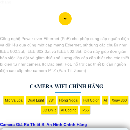
chăng.
🎬
2:
Camera Vantech VP-C2112CP: Camera dạng dome, chất lượng
Full HD, hỗ trợ xoay 360 độ, phù hợp cho việc lắp đặt trong nhà hoặc
ngoài trời.
🌈
3:
Camera Hikvision DS-2CE56C0T-IRP: Camera thân hồng ngoại,
chất lượng 1MP, có khả năng quan sát ban đêm tốt, sắc nét.
Công nghệ Power over Ethernet (PoE) cho phép cung cấp nguồn điện
🔖
4:
Camera Dahua HAC-HDBW1200RP-Z: Camera dome chất lượng
và dữ liệu qua cùng một cáp mạng Ethernet, sử dụng các chuẩn như
2MP, hỗ trợ các tính năng như chống ngược sáng, chống nước.
IEEE 802.3af, IEEE 802.3at và IEEE 802.3bt. Điều này giúp đơn giản
Nhớ kiểm tra kỹ thông số kỹ thuật cũng như nguồn gốc xuất xứ của
hóa việc lắp đặt và giảm thiểu số lượng dây cáp cần thiết cho các thiết
sản phẩm trước khi mua nhé để
Hoàn toàn tin cậy
là sản phẩm chính
bị điện tử như camera IP. Đặc biệt, PoE hỗ trợ các thiết bị cần nguồn
hãng và đáng tin cậy.
điện cao cấp như camera PTZ (Pan-Tilt-Zoom)
CAMERA WIFI CHÍNH HÃNG
Mic Và Loa
Dual Light
78°
Hồng Ngoại
Full Color
AI
Xoay 360
3D DNR
AI Coding
IP66
Camera Giá Rẻ Thiết Bị An Ninh Chính Hãng