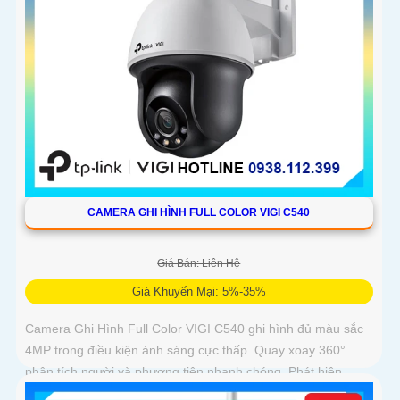
CAMERA GHI HÌNH FULL COLOR VIGI C540
Giá Bán: Liên Hệ
Giá Khuyến Mại: 5%-35%
Camera Ghi Hình Full Color VIGI C540 ghi hình đủ màu sắc
4MP trong điều kiện ánh sáng cực thấp. Quay xoay 360°
phân tích người và phương tiện nhanh chóng. Phát hiện
thông minh xâm nhập khu vực