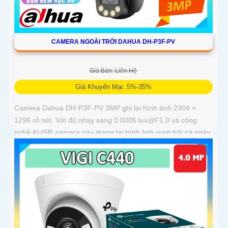
CAMERA NGOÀI TRỜI DAHUA DH-P3F-PV
Giá Bán: Liên Hệ
Giá Khuyến Mại: 5%-35%
Camera Dahua DH-P3F-PV 3MP ghi lại hình ảnh 2304 ×
1296 rõ nét. Với độ nhạy sáng 0.0005 lux@F1.0 và công
nghệ AI-ISP, camera này mang lại hình ảnh vượt trội cả ngày
lẫn đêm