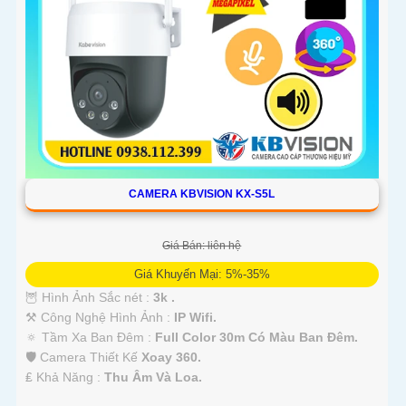
CAMERA KBVISION KX-S5L
Giá Bán: liên hệ
Giá Khuyến Mại: 5%-35%
🦉 Hình Ảnh Sắc nét :
3k .
⚒ Công Nghệ Hình Ảnh :
IP Wifi.
🔅 Tầm Xa Ban Đêm :
Full Color 30m Có Màu Ban Ðêm.
🛡 Camera Thiết Kế
Xoay 360.
️₤ Khả Năng :
Thu Âm Và Loa.