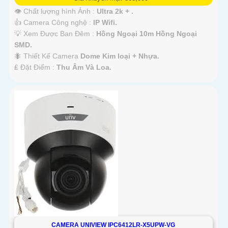
👁 Chất lượng hình Ảnh :
Ultra 2k + .
👍 Camera Công nghệ :
IP Wifi.
💡 Xem Được Ban Đêm :
Hồng Ngoại 10m Hồng Ngoại
SMD.
🐜 Thiết Kế Camera
Dome Kim loại + Nhựa.
️₤ Đặt Điểm :
Thu Âm Và Loa.
CAMERA UNIVIEW IPC6412LR-X5UPW-VG