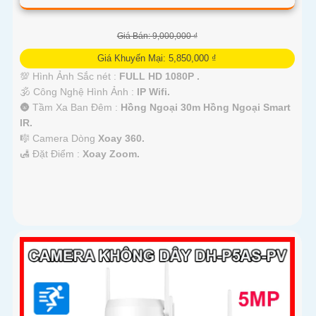
Giá Bán: 9,000,000 ₫
Giá Khuyến Mại: 5,850,000 ₫
💯 Hình Ảnh Sắc nét :
FULL HD 1080P .
🕉️ Công Nghệ Hình Ảnh :
IP Wifi.
🌚 Tầm Xa Ban Đêm :
Hồng Ngoại 30m Hồng Ngoại Smart
IR.
🎼️ Camera Dòng
Xoay 360.
️🛃 Đặt Điểm :
Xoay Zoom.