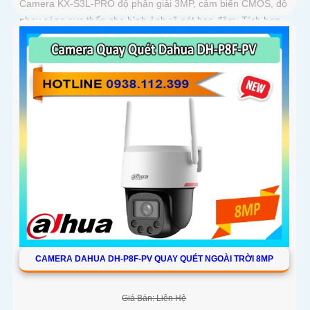
Camera KX-S3L-PRO độ phân giải 3MP, cảm biến CMOS, độ
nhạy sáng cực thấp cho hình ảnh rõ nét ban đêm. Tích hợp
WiFi 6, hỗ trợ Auto Tracking, phát hiện người và phương tiện,
đàm thoại 2 chiều, báo động còi hú, đèn chớp
CAMERA DAHUA DH-P8F-PV QUAY QUÉT NGOÀI TRỜI 8MP
Giá Bán: Liên Hệ