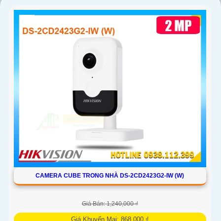
'
CAMERA CUBE TRONG NHÀ DS-2CD2423G2-IW (W)
Giá Bán: 1,240,000 ₫
Giá Khuyến Mại: 868,000 ₫