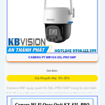
CAMERA PT WIFI KX-S5L-PRO 5MP
Giá Bán:
Giá Khuyến Mại: 5%-35%
Camera WiFi quay quét KX-S5L-PRO 5MP trang bị cảm biến
1/1. 8" cùng độ nhạy sáng giúp ghi hình ban đêm siêu rõ.
Tích hợp Auto Tracking, phát hiện người, phương tiện, quay
quét tự...