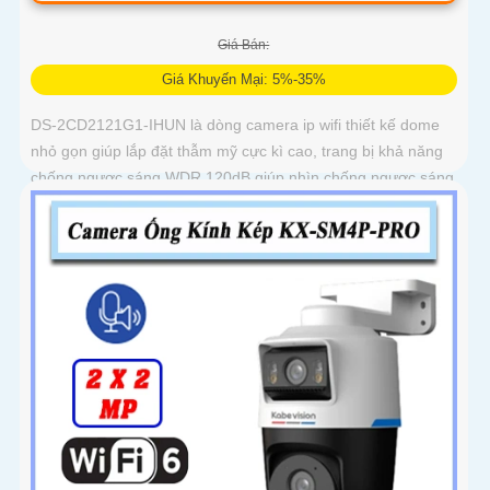
Giá Bán:
Giá Khuyến Mại: 5%-35%
DS-2CD2121G1-IHUN là dòng camera ip wifi thiết kế dome
nhỏ gọn giúp lắp đặt thẫm mỹ cực kì cao, trang bị khả năng
chống ngược sáng WDR 120dB giúp nhìn chống ngược sáng
tốt, trang bị tính năng thông minh hàng rào ảo, xâm nhập
vùng cấm, nhìn ban đêm bằng hồng ngoại 30m