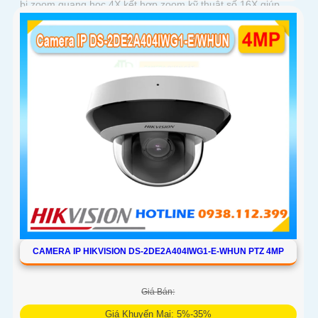
bị zoom quang học 4X kết hợp zoom kỹ thuật số 16X giúp
quan sát rõ các đối tượng ở khoảng cách xa
CAMERA IP HIKVISION DS-2DE2A404IWG1-E-WHUN PTZ 4MP
Giá Bán:
Giá Khuyến Mại: 5%-35%