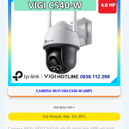
CAMERA WI-FI VIGI C540-W (4MP)
Giá Bán: 00 ₫
Giá Khuyến Mại: 5%-35%
Camera Wi-Fi VIGI C540-W với độ phân giải 4MP ghi hình