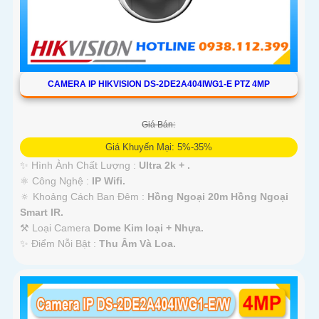
CAMERA IP HIKVISION DS-2DE2A404IWG1-E PTZ 4MP
Giá Bán:
Giá Khuyến Mại: 5%-35%
✨ Hình Ành Chất Lượng :
Ultra 2k + .
⚛️ Công Nghệ :
IP Wifi.
🔅 Khoảng Cách Ban Đêm :
Hồng Ngoại 20m Hồng Ngoại
Smart IR.
⚒ Loại Camera
Dome Kim loại + Nhựa.
️✨ Điểm Nỗi Bật :
Thu Âm Và Loa.