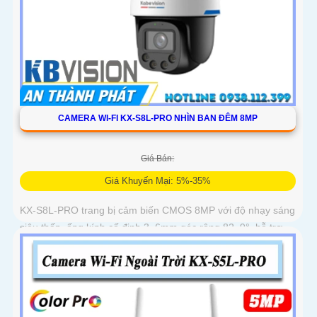
CAMERA WI-FI KX-S8L-PRO NHÌN BAN ĐÊM 8MP
Giá Bán:
Giá Khuyến Mại: 5%-35%
KX-S8L-PRO trang bị cảm biến CMOS 8MP với độ nhạy sáng
siêu thấp, ống kính cố định 3. 6mm góc rộng 82. 9°, hỗ trợ
quay quét tự động, Auto Tracking theo dõi đối tượng