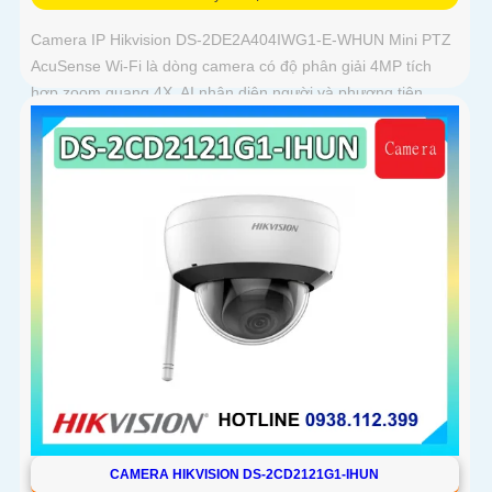
Camera IP Hikvision DS-2DE2A404IWG1-E-WHUN Mini PTZ
AcuSense Wi-Fi là dòng camera có độ phân giải 4MP tích
hợp zoom quang 4X, AI nhận diện người và phương tiện,
đàm thoại hai chiều, hồng ngoại 20m cùng khả năng kết nối
không dây linh hoạt cho hệ thống giám sát hiện đại
CAMERA HIKVISION DS-2CD2121G1-IHUN