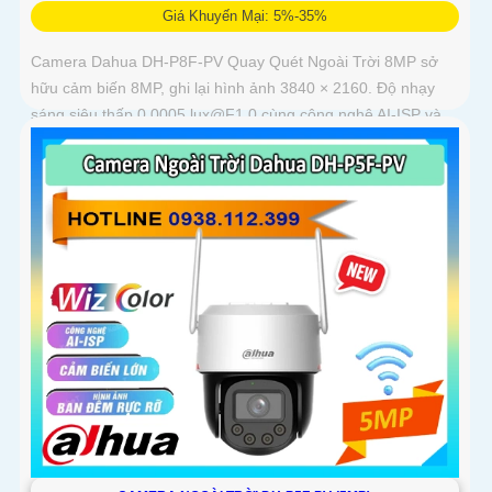
Giá Khuyến Mại: 5%-35%
Camera Dahua DH-P8F-PV Quay Quét Ngoài Trời 8MP sở
hữu cảm biến 8MP, ghi lại hình ảnh 3840 × 2160. Độ nhạy
sáng siêu thấp 0.0005 lux@F1.0 cùng công nghệ AI-ISP và
cảm biến lớn...