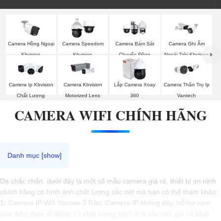
Camera Hồng Ngoại
Camera Speedom
Camera Bám Sát
Camera Ghi Âm
Kbvision
Kbvision
Chuyển Động
Ngoài Trời Kbvision
Kbvision
Camera Ip Kbvision
Camera Kbvision
Lắp Camera Xoay
Camera Thân Trụ Ip
Chất Lượng
Motorized Lens
360
Vantech
CAMERA WIFI CHÍNH HÃNG
Dạ chắc chắn, dưới đây là một số mẫu camera giá rẻ, thiết bị an ninh
chính hãng có hình ảnh chất lượng sắc nét mà bạn có thể tham khảo:
1:
Camera IP Wifi Yoosee 3 Râu: Camera IP không dây, hỗ trợ xem
qua điện thoại di động, có chất lượng hình ảnh sắc nét, giá cả phải