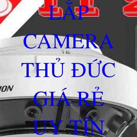
LẮP
CAMERA
THỦ ĐỨC
GIÁ RẺ
UY TÍN