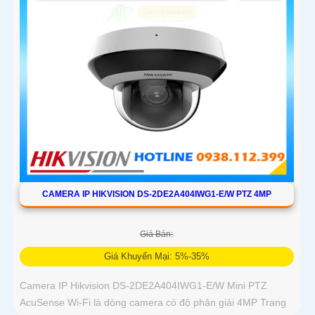
CAMERA IP HIKVISION DS-2DE2A404IWG1-E/W PTZ 4MP
Giá Bán:
Giá Khuyến Mại: 5%-35%
Camera IP Hikvision DS-2DE2A404IWG1-E/W Mini PTZ
AcuSense Wi-Fi là dòng camera có độ phân giải 4MP Trang