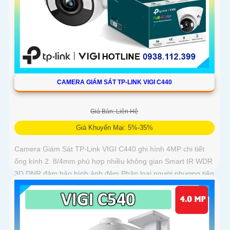
CAMERA GIÁM SÁT TP-LINK VIGI C440
Giá Bán: Liên Hệ
Giá Khuyến Mại: 5%-35%
Camera Giám Sát TP-Link VIGI C440 ghi hình 4MP chi tiết
ống kính 2. 8/4mm phù hợp nhiều không gian Smart IR WDR
3D DNR đảm bảo hình ảnh đêm Phân loại người phương tiện
phát hiện xâm nhập chính xác Chuẩn nén H