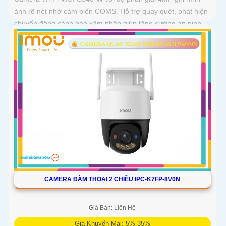
ảnh rõ nét nhờ cảm biến COMS. Hỗ trợ quay quét, phát hiện
chuyển động cảnh báo xâm nhập giúp tăng cường an ninh
CAMERA ĐÀM THOẠI 2 CHIỀU IPC-K7FP-8V0N
Giá Bán: Liên Hệ
Giá Khuyến Mại: 5%-35%