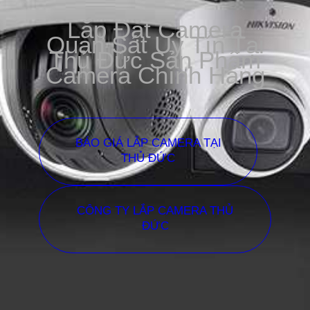
Lắp Đặt Camera
Quan Sát Uy Tín Tại
Thủ Đức Sản Phẩm
Camera Chính Hãng
BÁO GIÁ LẮP CAMERA TẠI
THỦ ĐỨC
CÔNG TY LẮP CAMERA THỦ
ĐỨC