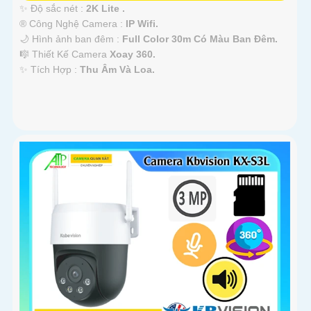
✨ Độ sắc nét :
2K Lite .
®️ Công Nghệ Camera :
IP Wifi.
🌙 Hình ảnh ban đêm :
Full Color 30m Có Màu Ban Ðêm.
🎼️ Thiết Kế Camera
Xoay 360.
️✨ Tích Hợp :
Thu Âm Và Loa.