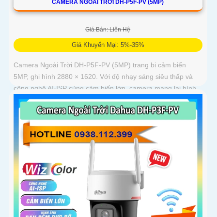
CAMERA NGOÀI TRỜI DH-P5F-PV (5MP)
Giá Bán: Liên Hệ
Giá Khuyến Mại: 5%-35%
Camera Ngoài Trời DH-P5F-PV (5MP) trang bị cảm biến
5MP, ghi hình 2880 × 1620. Với độ nhạy sáng siêu thấp và
công nghệ AI-ISP cùng cảm biến lớn, camera mang lại hình
ảnh vượt trội cả ngày lẫn đêm