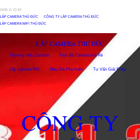
0938 11 23 99
LẮP CAMERA THỦ ĐỨC
CÔNG TY LẮP CAMERA THỦ ĐỨC
LẮP CAMERA WIFI THỦ ĐỨC
LẮP CAMERA THỦ ĐỨC
Thương Hiệu Camera
Trọn Bộ Camera Giá Rẻ
Lắp Camera Wifi
Đầu Ghi Phụ Kiên
Tư Vấn Giải Pháp
CÔNG TY