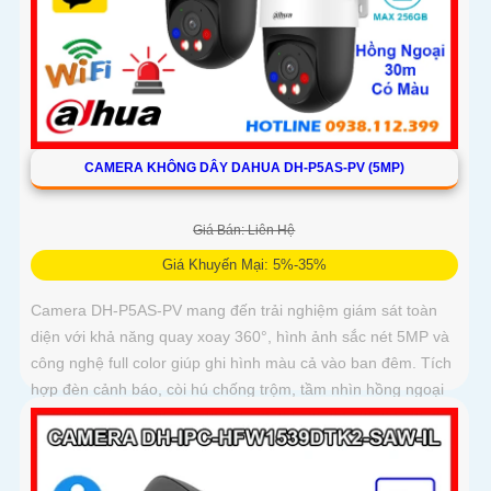
CAMERA KHÔNG DÂY DAHUA DH-P5AS-PV (5MP)
Giá Bán: Liên Hệ
Giá Khuyến Mại: 5%-35%
Camera DH-P5AS-PV mang đến trải nghiệm giám sát toàn
diện với khả năng quay xoay 360°, hình ảnh sắc nét 5MP và
công nghệ full color giúp ghi hình màu cả vào ban đêm. Tích
hợp đèn cảnh báo, còi hú chống trộm, tầm nhìn hồng ngoại
30m, khe thẻ nhớ đến 256GB cùng chuẩn chống nước IP66
camera hoạt động ổn định trong mọi điều kiện