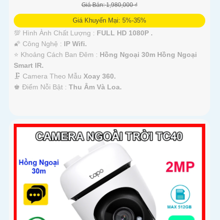
Giá Bán: 1,980,000 ₫
Giá Khuyến Mại: 5%-35%
💯 Hình Ành Chất Lượng :
FULL HD 1080P .
🌠 Công Nghệ :
IP Wifi.
⭐ Khoảng Cách Ban Đêm :
Hồng Ngoại 30m Hồng Ngoại
Smart IR.
🗜️ Camera Theo Mẫu
Xoay 360.
️♚ Điểm Nỗi Bật :
Thu Âm Và Loa.