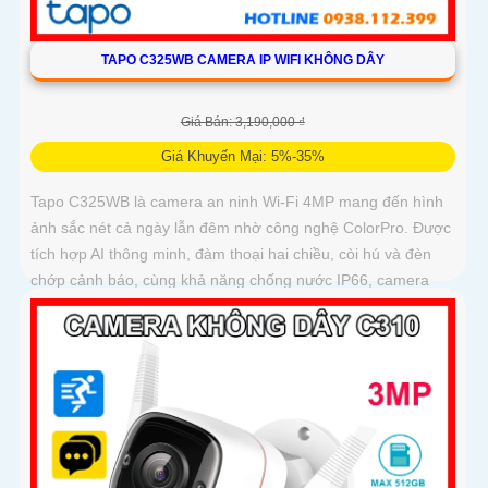
TAPO C325WB CAMERA IP WIFI KHÔNG DÂY
Giá Bán: 3,190,000 ₫
Giá Khuyến Mại: 5%-35%
Tapo C325WB là camera an ninh Wi-Fi 4MP mang đến hình
ảnh sắc nét cả ngày lẫn đêm nhờ công nghệ ColorPro. Được
tích hợp AI thông minh, đàm thoại hai chiều, còi hú và đèn
chớp cảnh báo, cùng khả năng chống nước IP66, camera
sẵn sàng bảo vệ ngôi nhà bạn trong mọi điều kiện thời tiết