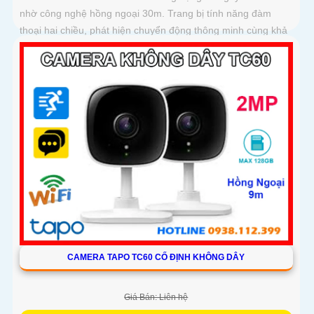
nhờ công nghệ hồng ngoại 30m. Trang bị tính năng đàm
thoại hai chiều, phát hiện chuyển động thông minh cùng khả
năng lưu trữ lên đến 512GB, camera giúp bạn kiểm soát an
ninh dễ dàng mọi lúc mọi nơi với thiết kế chuẩn IP66 chống
nước và bụi hoạt động bền bỉ
CAMERA TAPO TC60 CỐ ĐỊNH KHÔNG DÂY
Giá Bán: Liên hệ