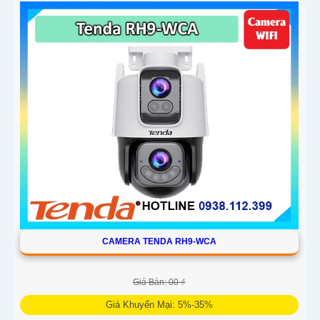
người và phương tiện
CAMERA TENDA RH9-WCA
Giá Bán: 00 ₫
Giá Khuyến Mại: 5%-35%