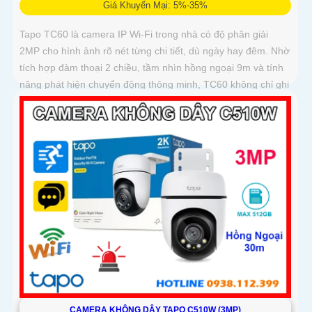
Giá Khuyến Mại: 5%-35%
Tapo TC60 là camera IP Wi-Fi trong nhà có độ phân giải
2MP cho hình ảnh rõ nét từng chi tiết, dù ngày hay đêm. Nhờ
tích hợp đàm thoại 2 chiều, tầm nhìn hồng ngoại 9m và tính
năng phát hiện chuyển động thông minh, TC60 không chỉ ghi
hình mà còn giúp bạn kết nối và bảo vệ tổ ấm từ xa
CAMERA KHÔNG DÂY TAPO C510W (3MP)