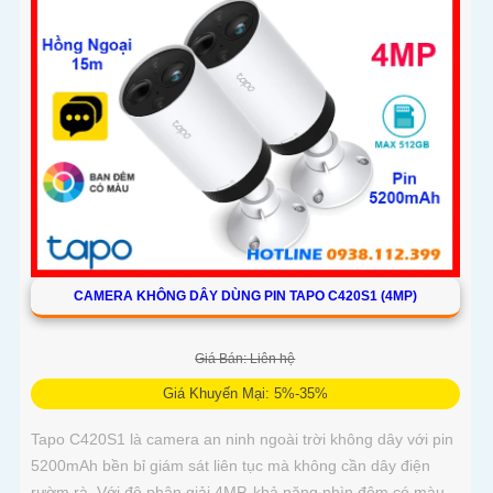
CAMERA KHÔNG DÂY DÙNG PIN TAPO C420S1 (4MP)
Giá Bán: Liên hệ
Giá Khuyến Mại: 5%-35%
Tapo C420S1 là camera an ninh ngoài trời không dây với pin
5200mAh bền bỉ giám sát liên tục mà không cần dây điện
rườm rà. Với độ phân giải 4MP, khả năng nhìn đêm có màu,