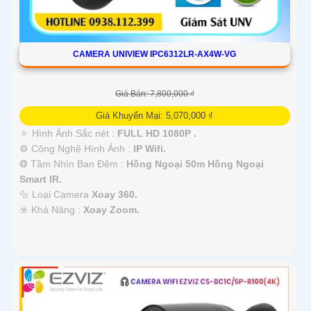
CAMERA UNIVIEW IPC6312LR-AX4W-VG
Giá Bán: 7,800,000 ₫
Giá Khuyến Mại: 5,070,000 ₫
🔅 Hình Ảnh Sắc nét :
FULL HD 1080P .
⚙ Công Nghệ Hình Ảnh :
IP Wifi.
❂ Tầm Nhìn Ban Đêm :
Hồng Ngoại 50m Hồng Ngoại
Smart IR.
🔩 Loại Camera
Xoay 360.
️☣️ Khả Năng :
Xoay Zoom.