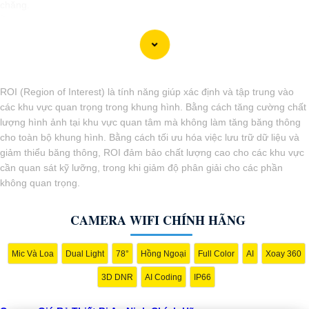
chăng.
🎬
2:
Camera Vantech VP-C2112CP: Camera dạng dome, chất lượng
Full HD, hỗ trợ xoay 360 độ, phù hợp cho việc lắp đặt trong nhà hoặc
ngoài trời.
🌈
3:
Camera Hikvision DS-2CE56C0T-IRP: Camera thân hồng ngoại,
chất lượng 1MP, có khả năng quan sát ban đêm tốt, sắc nét.
ROI (Region of Interest) là tính năng giúp xác định và tập trung vào
🔖
4:
Camera Dahua HAC-HDBW1200RP-Z: Camera dome chất lượng
các khu vực quan trọng trong khung hình. Bằng cách tăng cường chất
2MP, hỗ trợ các tính năng như chống ngược sáng, chống nước.
lượng hình ảnh tại khu vực quan tâm mà không làm tăng băng thông
Nhớ kiểm tra kỹ thông số kỹ thuật cũng như nguồn gốc xuất xứ của
cho toàn bộ khung hình. Bằng cách tối ưu hóa việc lưu trữ dữ liệu và
sản phẩm trước khi mua nhé để
Hoàn toàn tin cậy
là sản phẩm chính
giảm thiểu băng thông, ROI đảm bảo chất lượng cao cho các khu vực
hãng và đáng tin cậy.
cần quan sát kỹ lưỡng, trong khi giảm độ phân giải cho các phần
không quan trọng.
CAMERA WIFI CHÍNH HÃNG
Mic Và Loa
Dual Light
78°
Hồng Ngoại
Full Color
AI
Xoay 360
3D DNR
AI Coding
IP66