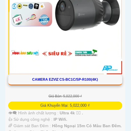
CAMERA EZVIZ CS-BC1C/SP-R100(4K)
Giá Bán: 5,022,000 ₫
Giá Khuyến Mại: 5,022,000 ₫
👁️‍🗨 Hình ảnh chất lượng :
Ultra 4k 👍🏾 .
👍 Sử dụng công nghệ :
IP Wifi.
🌈 Giám sát Ban Đêm :
Hồng Ngoại 15m Có Màu Ban Ðêm.