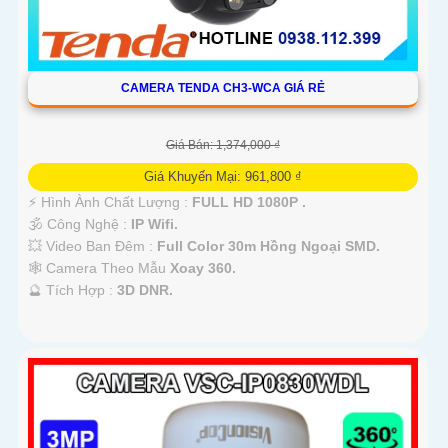
CAMERA TENDA CH3-WCA GIÁ RẺ
Giá Bán: 1,374,000 ₫
Giá Khuyến Mại: 961,800 ₫
️⚡ Hình Ành Chất Lượng :
FULL HD 1080P .
🕉️ Công Nghệ :
IP Wifi.
💥 Video Ban Đêm :
Full Color 30m Hồng Ngoại SMD.
🕸️ Camera Theo Mẫu
Xoay 360.
️🔮 Tích Hợp :
3D DNR.