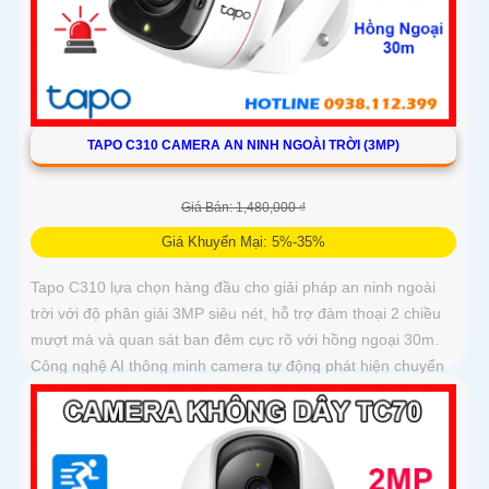
TAPO C310 CAMERA AN NINH NGOÀI TRỜI (3MP)
Giá Bán: 1,480,000 ₫
Giá Khuyến Mại: 5%-35%
Tapo C310 lựa chọn hàng đầu cho giải pháp an ninh ngoài
trời với độ phân giải 3MP siêu nét, hỗ trợ đàm thoại 2 chiều
mượt mà và quan sát ban đêm cực rõ với hồng ngoại 30m.
Công nghệ AI thông minh camera tự động phát hiện chuyển
động, bật còi hú và đèn cảnh báo kịp thời, bảo vệ an toàn
tuyệt đối