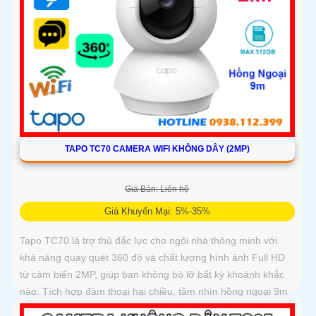
TAPO TC70 CAMERA WIFI KHÔNG DÂY (2MP)
Giá Bán: Liên hệ
Giá Khuyến Mại: 5%-35%
Tapo TC70 là trợ thủ đắc lực cho ngôi nhà thông minh với
khả năng quay quét 360 độ và chất lượng hình ảnh Full HD
từ cảm biến 2MP, giúp bạn không bỏ lỡ bất kỳ khoảnh khắc
nào. Tích hợp đàm thoại hai chiều, tầm nhìn hồng ngoại 9m
rõ nét trong đêm và hỗ trợ thẻ nhớ lên đến 512GB, camera