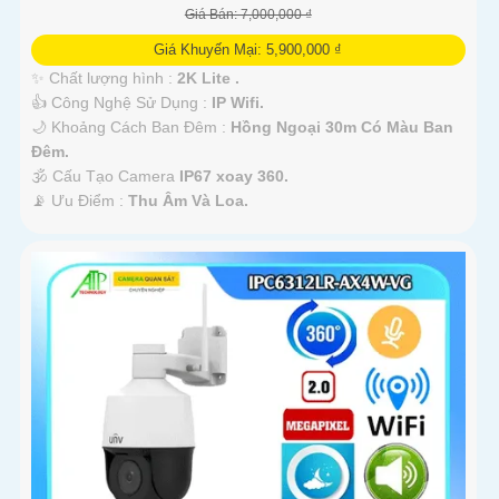
Giá Bán: 7,000,000 ₫
Giá Khuyến Mại: 5,900,000 ₫
✨ Chất lượng hình :
2K Lite .
👍 Công Nghệ Sử Dụng :
IP Wifi.
🌙 Khoảng Cách Ban Đêm :
Hồng Ngoại 30m Có Màu Ban
Ðêm.
🕉️ Cấu Tạo Camera
IP67 xoay 360.
️📡 Ưu Điểm :
Thu Âm Và Loa.