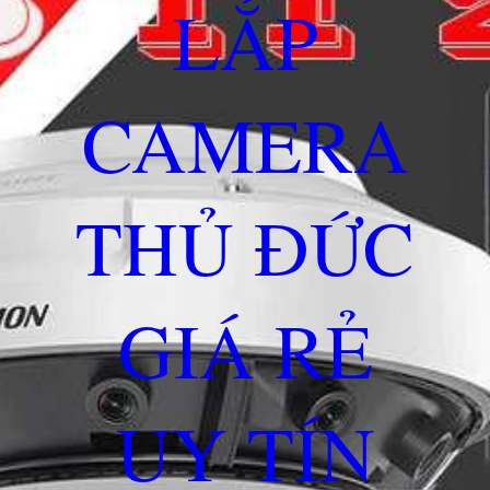
LẮP
CAMERA
THỦ ĐỨC
GIÁ RẺ
UY TÍN