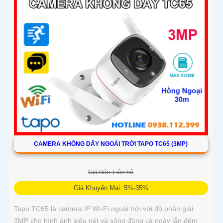
lưu giữ mọi diễn biến quan trọng và tính năng phát hiện
chuyển động thông minh và gửi cảnh báo
CAMERA KHÔNG DÂY NGOÀI TRỜI TAPO TC65 (3MP)
Giá Bán: Liên hệ
Giá Khuyến Mại: 5%-35%
Tapo TC65 là camera IP Wi-Fi ngoài trời với độ phân giải
3MP cho hình ảnh siêu nét và sống động cả ngày lẫn đêm