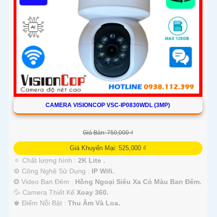
CAMERA VISIONCOP VSC-IP0830WDL (3MP)
Giá Bán: 750,000 ₫
Giá Khuyến Mại: 525,000 ₫
🔅 Chất lượng hình :
2K Lite .
⚙ Công Nghệ Sử Dụng :
IP Wifi.
❂ Video Ban Đêm :
Hồng Ngoại Siêu Xa Có Màu Ban Ðêm.
💦 Camera Thiết Kế
Xoay 360.
️♚ Điểm Nỗi Bật :
Thu Âm Và Loa.