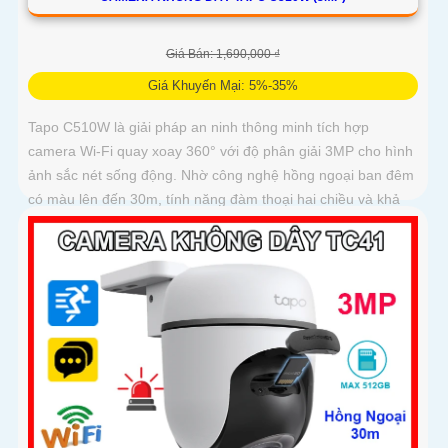
Giá Bán: 1,690,000 ₫
Giá Khuyến Mại: 5%-35%
Tapo C510W là giải pháp an ninh thông minh tích hợp
camera Wi-Fi quay xoay 360° với độ phân giải 3MP cho hình
ảnh sắc nét sống động. Nhờ công nghệ hồng ngoại ban đêm
có màu lên đến 30m, tính năng đàm thoại hai chiều và khả
năng lưu trữ tới 512GB, bạn luôn kết nối và kiểm soát mọi
chuyển động dù ở bất cứ đâu, với thiết kế bền bỉ đạt chuẩn
IP66 và hệ thống cảnh báo thông minh