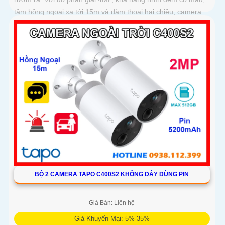
tầm hồng ngoại xa tới 15m và đàm thoại hai chiều, camera
mang đến trải nghiệm quan sát rõ nét
BỘ 2 CAMERA TAPO C400S2 KHÔNG DÂY DÙNG PIN
Giá Bán: Liên hệ
Giá Khuyến Mại: 5%-35%