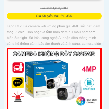
Giá Bán: 1,200,000 ₫
Giá Khuyến Mại: 5%-35%
Tapo C120 là camera wifi với độ phân giải 4MP sắc nét, đàm
thoại 2 chiều linh hoạt và tầm nhìn đêm full màu nhờ cảm
biến Starlight. Sở hữu công nghệ AI nhận diện thông minh
cùng hệ thống cảnh báo âm thanh và ánh sáng, camera giúp
bạn bảo vệ ngôi nhà 24/7 một cách chủ động