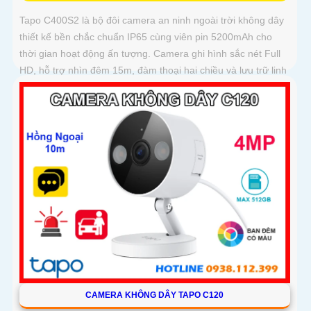
Tapo C400S2 là bộ đôi camera an ninh ngoài trời không dây
thiết kế bền chắc chuẩn IP65 cùng viên pin 5200mAh cho
thời gian hoạt động ấn tượng. Camera ghi hình sắc nét Full
HD, hỗ trợ nhìn đêm 15m, đàm thoại hai chiều và lưu trữ linh
hoạt với khe thẻ nhớ 512GB
CAMERA KHÔNG DÂY TAPO C120