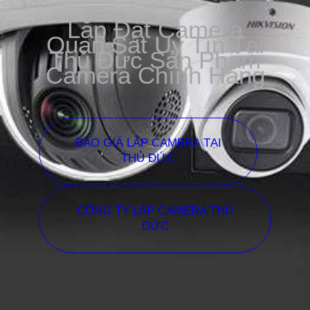
Lắp Đặt Camera
Quan Sát Uy Tín Tại
Thủ Đức Sản Phẩm
Camera Chính Hãng
BÁO GIÁ LẮP CAMERA TẠI
THỦ ĐỨC
CÔNG TY LẮP CAMERA THỦ
ĐỨC