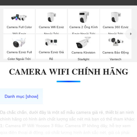
Camera Wifi Ezviz
Camera 2 Ống Kính
Camera 360 Ezviz
Camera Full Color
Ngoài Trời
Ezviz Ngoài Trời
Ngoài Trời
360 Ezviz
Camera Ezviz Full
Camera Ezviz Giá
Camera Kbvision
Camera Báo Động
Color Ngoài Trời
Rẻ
Starlight
Vantech
CAMERA WIFI CHÍNH HÃNG
Dạ chắc chắn, dưới đây là một số mẫu camera giá rẻ, thiết bị an ninh
chính hãng có hình ảnh chất lượng sắc nét mà bạn có thể tham khảo:
1:
Camera IP Wifi Yoosee 3 Râu: Camera IP không dây, hỗ trợ xem
qua điện thoại di động, có chất lượng hình ảnh sắc nét, giá cả phải