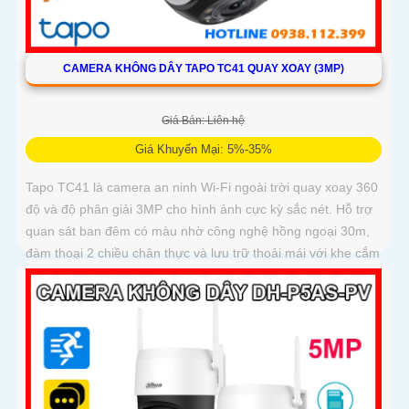
CAMERA KHÔNG DÂY TAPO TC41 QUAY XOAY (3MP)
Giá Bán: Liên hệ
Giá Khuyến Mại: 5%-35%
Tapo TC41 là camera an ninh Wi-Fi ngoài trời quay xoay 360
độ và độ phân giải 3MP cho hình ảnh cực kỳ sắc nét. Hỗ trợ
quan sát ban đêm có màu nhờ công nghệ hồng ngoại 30m,
đàm thoại 2 chiều chân thực và lưu trữ thoải mái với khe cắm
thẻ nhớ lên tới 512GB