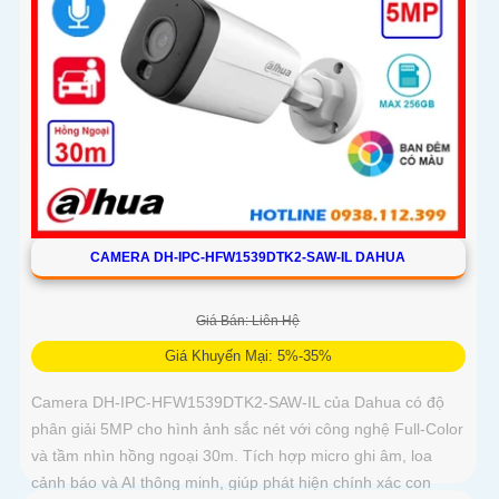
CAMERA DH-IPC-HFW1539DTK2-SAW-IL DAHUA
Giá Bán: Liên Hệ
Giá Khuyến Mại: 5%-35%
Camera DH-IPC-HFW1539DTK2-SAW-IL của Dahua có độ
phân giải 5MP cho hình ảnh sắc nét với công nghệ Full-Color
và tầm nhìn hồng ngoại 30m. Tích hợp micro ghi âm, loa
cảnh báo và AI thông minh, giúp phát hiện chính xác con