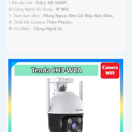
️⚡ Độ sắc nét :
FULL HD 1080P .
👍 Công Nghệ Sử Dụng :
IP Wifi.
🔅 Xem ban đêm :
Hồng Ngoại 30m Có Màu Ban Ðêm.
💢 Thiết Kế Camera
Thân Plastic.
️⌘ Ưu Điểm :
Công Nghệ AI.