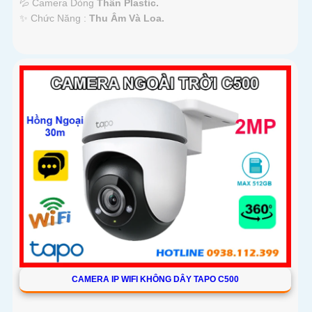
💦 Camera Dòng
Thân Plastic.
️✨ Chức Năng :
Thu Âm Và Loa.
CAMERA IP WIFI KHÔNG DÂY TAPO C500