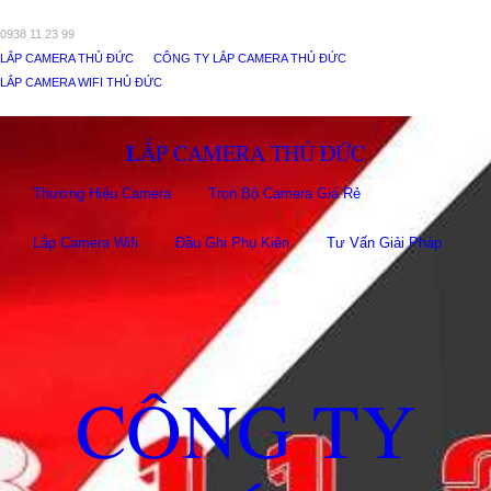
0938 11 23 99
LẮP CAMERA THỦ ĐỨC
CÔNG TY LẮP CAMERA THỦ ĐỨC
LẮP CAMERA WIFI THỦ ĐỨC
LẮP CAMERA THỦ ĐỨC
Thương Hiệu Camera
Trọn Bộ Camera Giá Rẻ
Lắp Camera Wifi
Đầu Ghi Phụ Kiên
Tư Vấn Giải Pháp
CÔNG TY