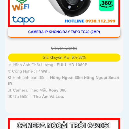
CAMERA IP KHÔNG DÂY TAPO TC40 (2MP)
Giá Bán: Liên hệ
Giá Khuyến Mại: 5%-35%
🔆 Hình Ành Chất Lượng :
FULL HD 1080P .
®️ Công Nghệ :
IP Wifi.
✪ Hình ảnh ban đêm :
Hồng Ngoại 30m Hồng Ngoại Smart
IR.
♊ Camera Theo Mẫu
Xoay 360.
️⌘ Ưu Điểm :
Thu Âm Và Loa.