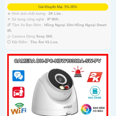
Giá Khuyến Mại: 5%-35%
☀️ Hình ảnh chất lượng :
2K Lite .
⚜️ Sử dụng công nghệ :
IP Wifi.
🌈 Tầm Xa Ban Đêm :
Hồng Ngoại 10m Hồng Ngoại Smart
IR.
🤹 Camera Dòng
Xoay 360.
️💮 Đặt Điểm :
Thu Âm Và Loa.