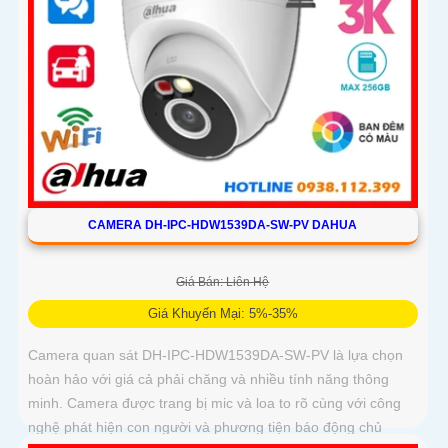
CAMERA DH-IPC-HDW1539DA-SW-PV DAHUA
Giá Bán: Liên Hệ
Giá Khuyến Mại: 5%-35%
Camera quan sát DH-IPC-HDW1539DA-SW-PV là lựa chọn
hoàn hảo với giá cả phải chăng và nhiều tính năng thông
minh. Camera được trang bị mic và loa to rõ cùng với công
nghệ phát hiện con người và phương tiện báo động chủ