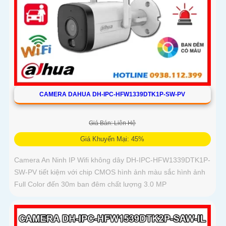
CAMERA DAHUA DH-IPC-HFW1339DTK1P-SW-PV
Giá Bán: Liên Hệ
Giá Khuyến Mại: 45%
Camera An Ninh IP Wifi không dây DH-IPC-HFW1339DTK1P-
SW-PV tiết kiệm với chip CMOS hình ảnh màu sắc hình ảnh
Full Color đến 30m ban đêm chất lượng 3.0 MP