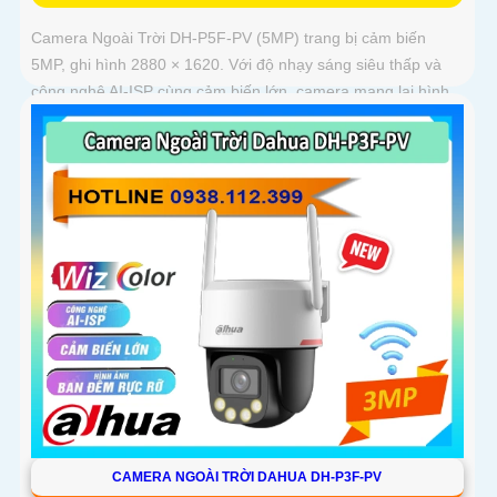
Camera Ngoài Trời DH-P5F-PV (5MP) trang bị cảm biến
5MP, ghi hình 2880 × 1620. Với độ nhạy sáng siêu thấp và
công nghệ AI-ISP cùng cảm biến lớn, camera mang lại hình
ảnh vượt trội cả ngày lẫn đêm
CAMERA NGOÀI TRỜI DAHUA DH-P3F-PV