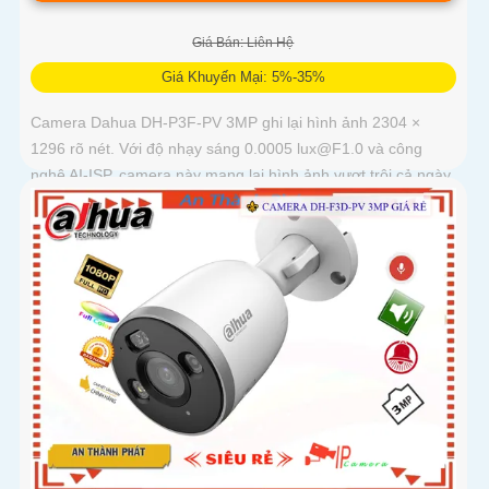
Giá Bán: Liên Hệ
Giá Khuyến Mại: 5%-35%
Camera Dahua DH-P3F-PV 3MP ghi lại hình ảnh 2304 ×
1296 rõ nét. Với độ nhạy sáng 0.0005 lux@F1.0 và công
nghệ AI-ISP, camera này mang lại hình ảnh vượt trội cả ngày
lẫn đêm