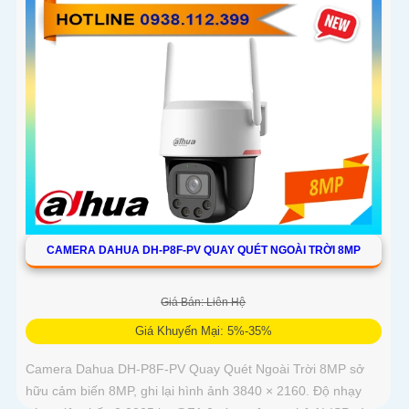
CAMERA DAHUA DH-P8F-PV QUAY QUÉT NGOÀI TRỜI 8MP
Giá Bán: Liên Hệ
Giá Khuyến Mại: 5%-35%
Camera Dahua DH-P8F-PV Quay Quét Ngoài Trời 8MP sở
hữu cảm biến 8MP, ghi lại hình ảnh 3840 × 2160. Độ nhạy