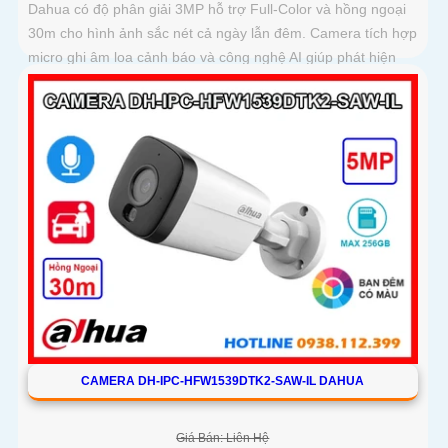
Dahua có độ phân giải 3MP hỗ trợ Full-Color và hồng ngoại
30m cho hình ảnh sắc nét cả ngày lẫn đêm. Camera tích hợp
micro ghi âm loa cảnh báo và công nghệ AI giúp phát hiện
con người, phương tiện chính xác
CAMERA DH-IPC-HFW1539DTK2-SAW-IL DAHUA
Giá Bán: Liên Hệ