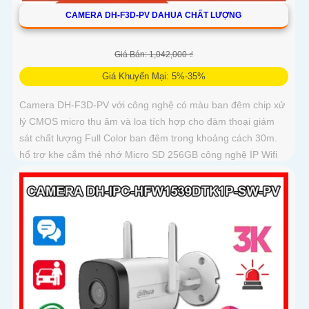
CAMERA DH-F3D-PV DAHUA CHẤT LƯỢNG
Giá Bán: 1,042,000 ₫
Giá Khuyến Mại: 5%-35%
Camera DH-F3D-PV với công nghệ có màu ban đêm chip xử
lý CMOS micro thu âm và loa tích hợp cho đàm thoại giám
sát chất lượng Full Color ban đêm trong khoảng cách 30m.
hổ trợ khe cắm thẻ nhớ Micro SD 256GB công nghệ IP Wifi
kết nối dễ dàng