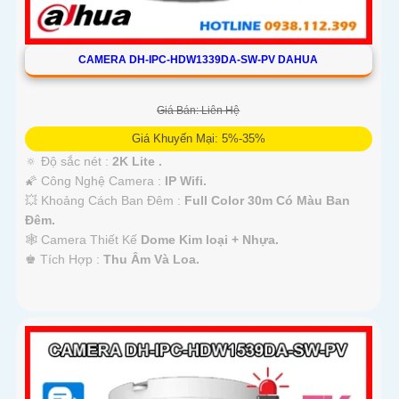
CAMERA DH-IPC-HDW1339DA-SW-PV DAHUA
Giá Bán: Liên Hệ
Giá Khuyến Mại: 5%-35%
🔅 Độ sắc nét :
2K Lite .
🌠 Công Nghệ Camera :
IP Wifi.
💥 Khoảng Cách Ban Đêm :
Full Color 30m Có Màu Ban
Ðêm.
🕸️ Camera Thiết Kế
Dome Kim loại + Nhựa.
️♚ Tích Hợp :
Thu Âm Và Loa.