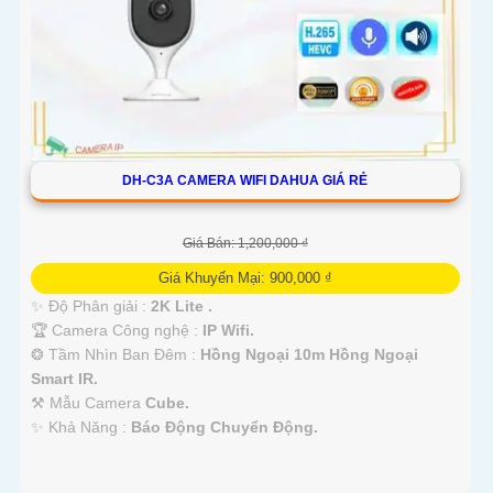
DH-C3A CAMERA WIFI DAHUA GIÁ RẺ
Giá Bán: 1,200,000 ₫
Giá Khuyến Mại: 900,000 ₫
✨ Độ Phân giải :
2K Lite .
🏆 Camera Công nghệ :
IP Wifi.
❂ Tầm Nhìn Ban Đêm :
Hồng Ngoại 10m Hồng Ngoại
Smart IR.
⚒ Mẫu Camera
Cube.
️✨ Khả Năng :
Báo Động Chuyển Động.