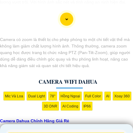
lượng vượt trội. Với hình ảnh sắc nét và tính năng an ninh hiện đại,
sản phẩm này hứa hẹn đáp ứng mọi nhu cầu giám sát của bạn. Đừng
ngần ngại trải nghiệm sự ổn định và chất lượng vượt trội của Camera
Dahua chính hãng với mức giá vô cùng hấp dẫn."
Camera có zoom là thiết bị cho phép phóng to một chi tiết vật thể mà
không làm giảm chất lượng hình ảnh. Thông thường, camera zoom
quang học được trang bị chức năng PTZ (Pan-Tilt-Zoom), giúp người
dùng dễ dàng điều chỉnh góc quay và thu phóng linh hoạt, nâng cao
khả năng giám sát và quan sát chi tiết hiệu quả.
CAMERA WIFI DAHUA
Mic Và Loa
Dual Light
78°
Hồng Ngoại
Full Color
AI
Xoay 360
3D DNR
AI Coding
IP66
Camera Dahua Chính Hãng Giá Rẻ
'