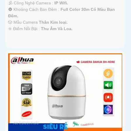
🕉️ Công Nghệ Camera :
IP Wifi.
🌚 Khoảng Cách Ban Đêm :
Full Color 30m Có Màu Ban
Ðêm.
🎲 Mẫu Camera
Thân Kim loại.
️☣️ Điểm Nỗi Bật :
Thu Âm Và Loa.