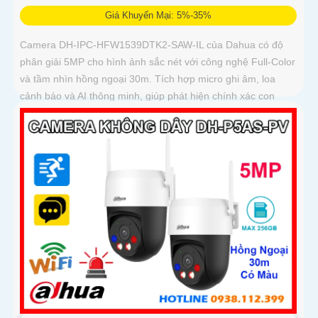
Giá Khuyến Mại: 5%-35%
Camera DH-IPC-HFW1539DTK2-SAW-IL của Dahua có độ
phân giải 5MP cho hình ảnh sắc nét với công nghệ Full-Color
và tầm nhìn hồng ngoại 30m. Tích hợp micro ghi âm, loa
cảnh báo và AI thông minh, giúp phát hiện chính xác con
người và phương tiện