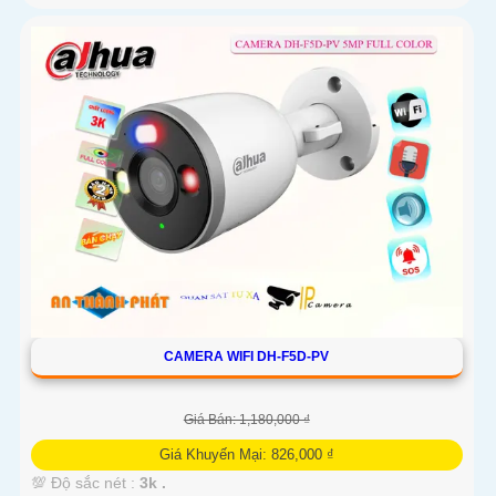
CAMERA WIFI DH-F5D-PV
Giá Bán: 1,180,000 ₫
Giá Khuyến Mại: 826,000 ₫
💯 Độ sắc nét :
3k .