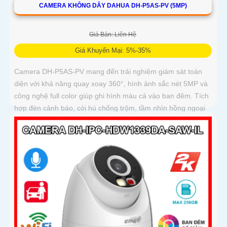
CAMERA KHÔNG DÂY DAHUA DH-P5AS-PV (5MP)
Giá Bán: Liên Hệ
Giá Khuyến Mại: 5%-35%
Camera DH-P5AS-PV mang đến trải nghiệm giám sát toàn
diện với khả năng quay xoay 360°, hình ảnh sắc nét 5MP và
công nghệ full color giúp ghi hình màu cả vào ban đêm. Tích
hợp đèn cảnh báo, còi hú chống trộm, tầm nhìn hồng ngoại
30m, khe thẻ nhớ đến 256GB cùng chuẩn chống nước IP66
camera hoạt động ổn định trong mọi điều kiện