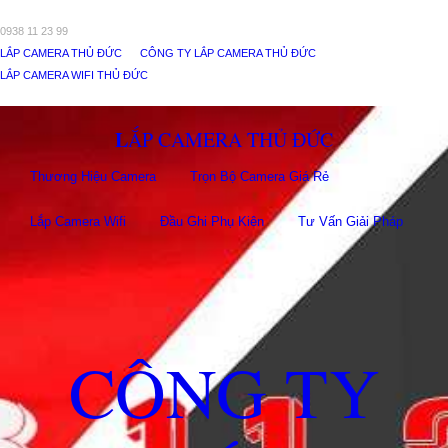
0938 11 23 99
LẮP CAMERA THỦ ĐỨC
CÔNG TY LẮP CAMERA THỦ ĐỨC
LẮP CAMERA WIFI THỦ ĐỨC
LẮP CAMERA THỦ ĐỨC
Thương Hiệu Camera
Trọn Bộ Camera Giá Rẻ
Lắp Camera Wifi
Đầu Ghi Phụ Kiên
Tư Vấn Giải Pháp
CÔNG TY