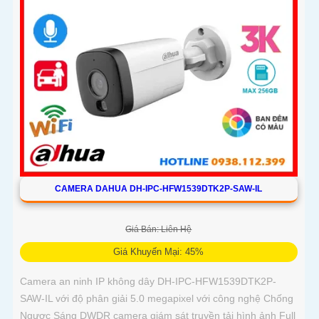
CAMERA DAHUA DH-IPC-HFW1539DTK2P-SAW-IL
Giá Bán: Liên Hệ
Giá Khuyến Mại: 45%
Camera an ninh IP không dây DH-IPC-HFW1539DTK2P-
SAW-IL với độ phân giải 5.0 megapixel với công nghệ Chống
Ngược Sáng DWDR camera giám sát truyền tải hình ảnh Full