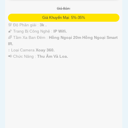
Giá Bán:
Giá Khuyến Mại: 5%-35%
💯 Độ Phân giải :
3k .
🌠 Trang Bị Công Nghệ :
IP Wifi.
🌈 Tầm Xa Ban Đêm :
Hồng Ngoại 20m Hồng Ngoại Smart
IR.
↕️ Loại Camera
Xoay 360.
️📢 Chức Năng :
Thu Âm Và Loa.