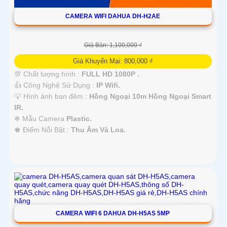
CAMERA WIFI DAHUA DH-H2AE
Giá Bán: 1,100,000 ₫
Giá Khuyến Mại: 800,000 ₫
💯 Chất lượng hình :
FULL HD 1080P .
👍 Công Nghệ Sử Dụng :
IP Wifi.
💡 Hình ảnh ban đêm :
Hồng Ngoại 10m Hồng Ngoại Smart
IR.
❄ Mẫu Camera
Plastic.
️♚ Điểm Nỗi Bật :
Thu Âm Và Loa.
CAMERA WIFI 6 DAHUA DH-H5AS 5MP