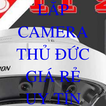
LẮP
CAMERA
THỦ ĐỨC
GIÁ RẺ
UY TÍN