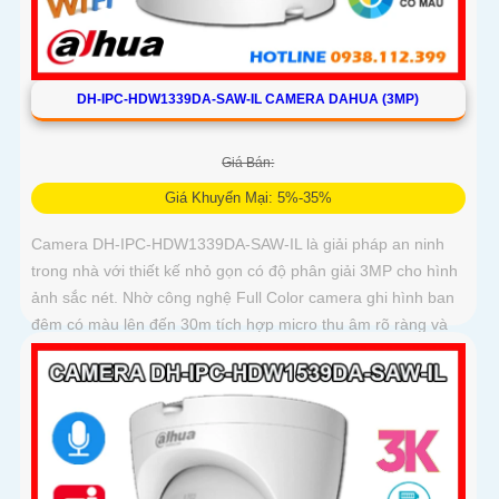
DH-IPC-HDW1339DA-SAW-IL CAMERA DAHUA (3MP)
Giá Bán:
Giá Khuyến Mại: 5%-35%
Camera DH-IPC-HDW1339DA-SAW-IL là giải pháp an ninh
trong nhà với thiết kế nhỏ gọn có độ phân giải 3MP cho hình
ảnh sắc nét. Nhờ công nghệ Full Color camera ghi hình ban
đêm có màu lên đến 30m tích hợp micro thu âm rõ ràng và
khả năng phát hiện người, phương tiện thông minh