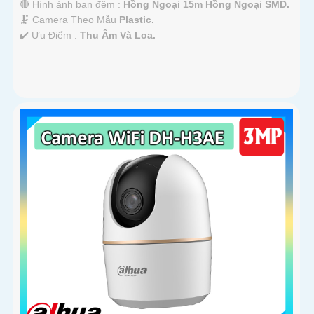
🔴 Hình ảnh ban đêm :
Hồng Ngoại 15m Hồng Ngoại SMD.
🗜️ Camera Theo Mẫu
Plastic.
️✔️ Ưu Điểm :
Thu Âm Và Loa.