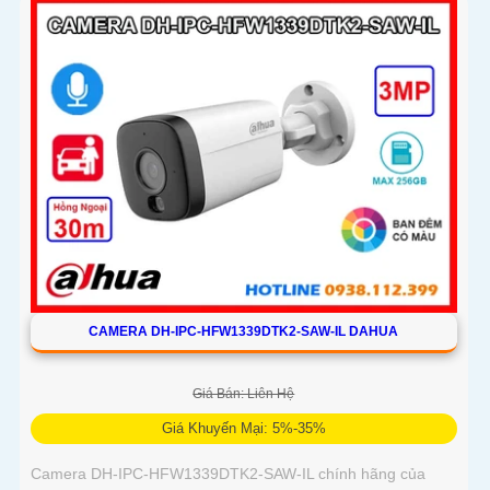
động chính xác
CAMERA DH-IPC-HFW1339DTK2-SAW-IL DAHUA
Giá Bán: Liên Hệ
Giá Khuyến Mại: 5%-35%
Camera DH-IPC-HFW1339DTK2-SAW-IL chính hãng của