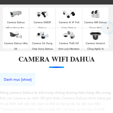
Camera Wifi Dahua
Camera Dahua
Camera DWDR
Camera AI IP Full
Trong Nhà
Hồng Ngoại Ban
Dahua
Color Dahua
Đêm
Camera Dahua Ultra
Camera Sử Dụng
Camera Thiết Kế
Camera Vantech
2K
Chip Sony Dahua
Kim Loại Hikvision
Công Nghệ Ai
CAMERA WIFI DAHUA
Dòng camera Dahua là một trong những thương hiệu hàng đầu trong
lĩnh vực camera an ninh. Để giới thiệu Camera Dahua chính hãng giá
rẻ và hình ảnh sắc nét, bạn có thể sử dụng câu tư vấn sau đây:
"Camera Dahua chính hãng mang đến cho bạn sự tin cậy và chất