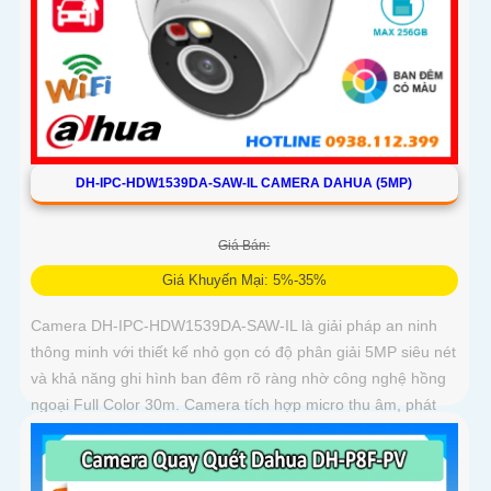
DH-IPC-HDW1539DA-SAW-IL CAMERA DAHUA (5MP)
Giá Bán:
Giá Khuyến Mại: 5%-35%
Camera DH-IPC-HDW1539DA-SAW-IL là giải pháp an ninh
thông minh với thiết kế nhỏ gọn có độ phân giải 5MP siêu nét
và khả năng ghi hình ban đêm rõ ràng nhờ công nghệ hồng
ngoại Full Color 30m. Camera tích hợp micro thu âm, phát
hiện chính xác người và phương tiện, hỗ trợ thẻ nhớ lên đến
256GB, đảm bảo ghi hình liên tục và hiệu quả