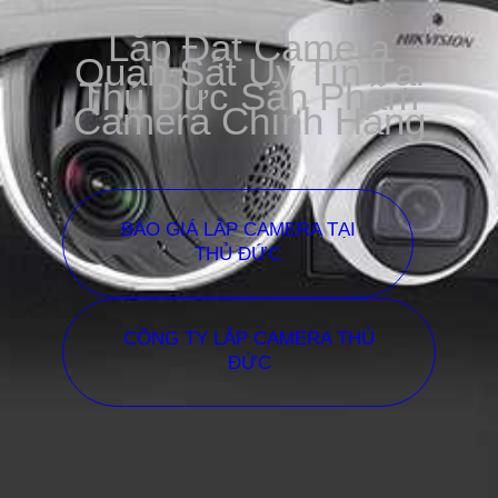
Lắp Đặt Camera
Quan Sát Uy Tín Tại
Thủ Đức Sản Phẩm
Camera Chính Hãng
BÁO GIÁ LẮP CAMERA TẠI
THỦ ĐỨC
CÔNG TY LẮP CAMERA THỦ
ĐỨC