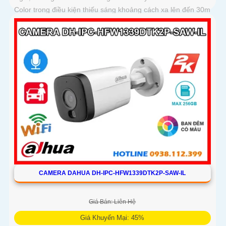
Color trong điều kiện thiếu sáng khoảng cách xa lên đến 30m
hình ảnh siêu nét
CAMERA DAHUA DH-IPC-HFW1339DTK2P-SAW-IL
Giá Bán: Liên Hệ
Giá Khuyến Mại: 45%