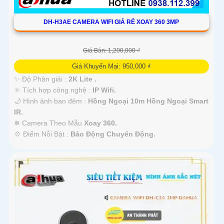
DH-H3AE CAMERA WIFI GIÁ RẺ XOAY 360 3MP
Giá Bán: 1,200,000 ₫
Giá Khuyến Mại: 950,000 ₫
✨ Độ Phân giải :
2K Lite .
⚛️ Tích hợp công nghệ :
IP Wifi.
🌙 Hình ảnh ban đêm :
Hồng Ngoại 10m Hồng Ngoại Smart
IR.
❄ Camera Theo Mẫu
Xoay 360.
️💠 Điểm Nỗi Bật :
Báo Động Chuyển Động.