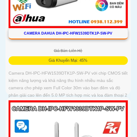
CAMERA DAHUA DH-IPC-HFW1539DTK1P-SW-PV
Giá Bán: Liên Hệ
Giá Khuyến Mại: 45%
Camera DH-IPC-HFW1539DTK1P-SW-PV với chip CMOS tiết
kiệm năng lượng và khả năng thu hình nhiều màu sắc
camera cho phép xem Full Color 30m vào ban đêm và độ
phân giải cao lên đến 5.0 MP tích hợp mic và loa đàm thoại 2
chiều