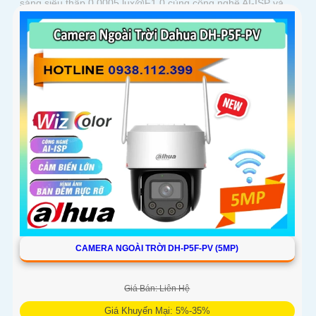
sáng siêu thấp 0.0005 lux@F1.0 cùng công nghệ AI-ISP và
cảm biến lớn...
CAMERA NGOÀI TRỜI DH-P5F-PV (5MP)
Giá Bán: Liên Hệ
Giá Khuyến Mại: 5%-35%