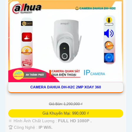
CAMERA DAHUA DH-H2C 2MP XOAY 360
Giá Bán: 1,290,000 ₫
Giá Khuyến Mại: 990,000 ₫
🔆 Hình Ành Chất Lượng :
FULL HD 1080P .
🏆 Công Nghệ :
IP Wifi.