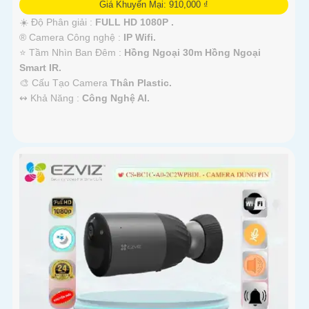
Giá Khuyến Mại: 910,000 ₫
☀️ Độ Phân giải :
FULL HD 1080P .
®️ Camera Công nghệ :
IP Wifi.
⭐ Tầm Nhìn Ban Đêm :
Hồng Ngoại 30m Hồng Ngoại
Smart IR.
🎨 Cấu Tạo Camera
Thân Plastic.
️↭ Khả Năng :
Công Nghệ AI.