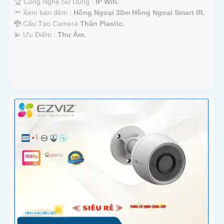
🏆 Công Nghệ Sử Dụng :
IP Wifi.
🔦 Xem ban đêm :
Hồng Ngoại 30m Hồng Ngoại Smart IR.
🐉️ Cấu Tạo Camera
Thân Plastic.
️💫 Ưu Điểm :
Thu Âm.