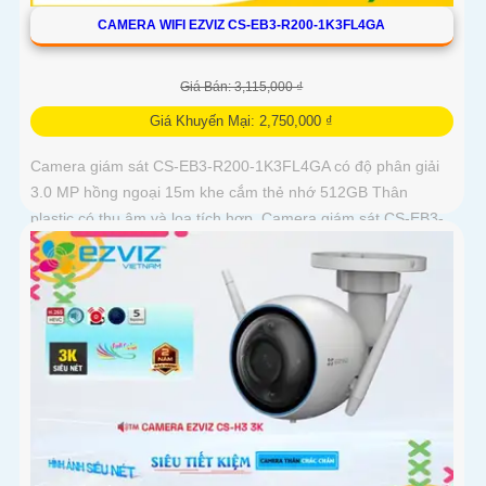
CAMERA WIFI EZVIZ CS-EB3-R200-1K3FL4GA
Giá Bán: 3,115,000 ₫
Giá Khuyến Mại: 2,750,000 ₫
Camera giám sát CS-EB3-R200-1K3FL4GA có độ phân giải
3.0 MP hồng ngoại 15m khe cắm thẻ nhớ 512GB Thân
plastic có thu âm và loa tích hợp. Camera giám sát CS-EB3-
R200-1K3FL4GA là...