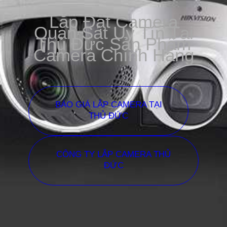
Lắp Đặt Camera
Quan Sát Uy Tín Tại
Thủ Đức Sản Phẩm
Camera Chính Hãng
BÁO GIÁ LẮP CAMERA TẠI
THỦ ĐỨC
CÔNG TY LẮP CAMERA THỦ
ĐỨC