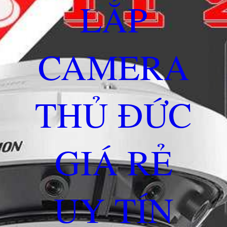
LẮP
CAMERA
THỦ ĐỨC
GIÁ RẺ
UY TÍN