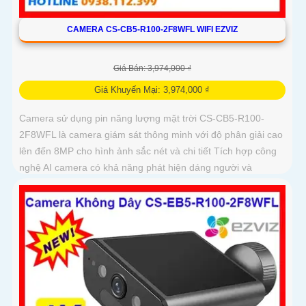
CAMERA CS-CB5-R100-2F8WFL WIFI EZVIZ
Giá Bán: 3,974,000 ₫
Giá Khuyến Mại: 3,974,000 ₫
Camera sử dụng pin năng lượng mặt trời CS-CB5-R100-
2F8WFL là camera giám sát thông minh với độ phân giải cao
lên đến 8MP cho hình ảnh sắc nét và chi tiết Tích hợp công
nghệ AI camera có khả năng phát hiện dáng người và
phương tiện báo động khi phát hiện xâm nhập Thiết kế bền
bỉ chống nước IP65 phù hợp lắp đặt trong mọi điều kiện thời
tiết. Camera An Ninh CS-CB5-R100-2F8WFL có khả năng còi
hú, đèn chớp báo động, Wifi Không Dây, chức năng AI deep
learning phân biệt người & phương tiện