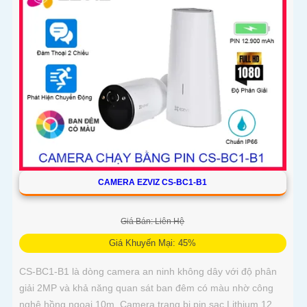
CAMERA EZVIZ CS-BC1-B1
Giá Bán: Liên Hệ
Giá Khuyến Mại: 45%
CS-BC1-B1 là dòng camera an ninh không dây với độ phân
giải 2MP và khả năng quan sát ban đêm có màu nhờ công
nghệ hồng ngoại 10m. Camera trang bị pin sạc Lithium 12.