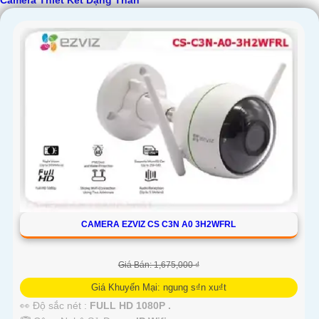
Camera Thiết Kết Dạng Thân
'
CAMERA EZVIZ CS C3N A0 3H2WFRL
Giá Bán: 1,675,000 ₫
Giá Khuyến Mại: ngung s₫n xu₫t
👀 Độ sắc nét :
FULL HD 1080P .