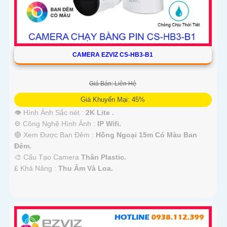
CAMERA EZVIZ CS-HB3-B1
Giá Bán: Liên Hệ
Giá Khuyến Mại: 45%
👁 Hình Ảnh Sắc nét :
2K Lite .
⚙ Công Nghệ Hình Ảnh :
IP Wifi.
🔴 Xem Được Ban Đêm :
Hồng Ngoại 15m Có Màu Ban
Ðêm.
🎨 Cấu Tạo Camera
Thân Plastic.
️₤ Khả Năng :
Thu Âm Và Loa.