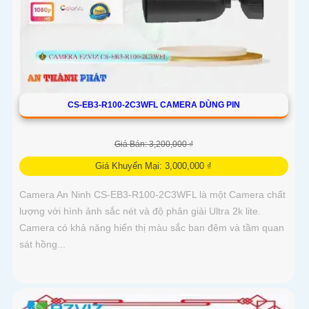
CS-EB3-R100-2C3WFL CAMERA DÙNG PIN
Giá Bán: 3,200,000 ₫
Giá Khuyến Mại: 3,000,000 ₫
Camera An Ninh CS-EB3-R100-2C3WFL là một Camera chất
lượng với hình ảnh sắc nét và độ phân giải Ultra 2k lite.
Camera có khả năng hiển thị màu sắc ban đêm và tầm quan
sát hồng...