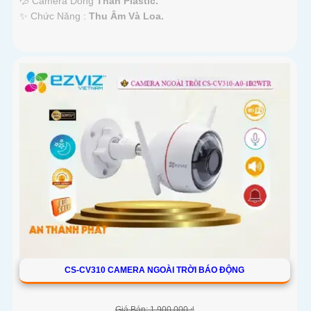
💦 Camera Dòng
Thân Plastic.
️✨ Chức Năng :
Thu Âm Và Loa.
CS-CV310 CAMERA NGOÀI TRỜI BÁO ĐỘNG
Giá Bán: 1,900,000 ₫