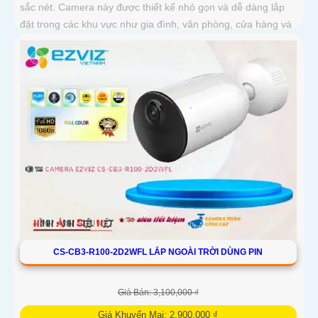
sắc nét. Camera này được thiết kế nhỏ gọn và dễ dàng lắp
đặt trong các khu vực như gia đình, văn phòng, cửa hàng và
nhà kho
CS-CB3-R100-2D2WFL LẮP NGOÀI TRỜI DÙNG PIN
Giá Bán: 3,100,000 ₫
Giá Khuyến Mại: 2,900,000 ₫