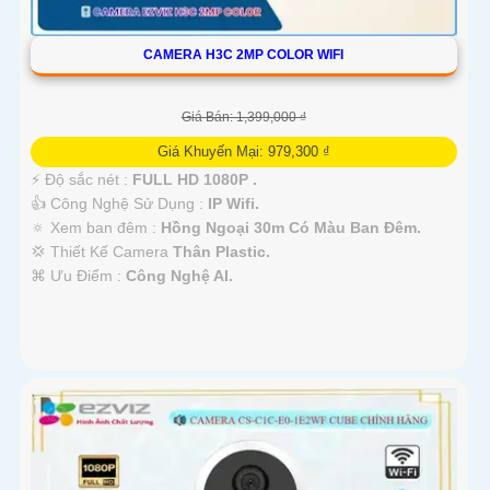
CAMERA H3C 2MP COLOR WIFI
Giá Bán: 1,399,000 ₫
Giá Khuyến Mại: 979,300 ₫
️⚡ Độ sắc nét :
FULL HD 1080P .
👍 Công Nghệ Sử Dụng :
IP Wifi.
🔅 Xem ban đêm :
Hồng Ngoại 30m Có Màu Ban Ðêm.
💢 Thiết Kế Camera
Thân Plastic.
️⌘ Ưu Điểm :
Công Nghệ AI.