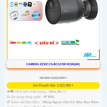
CAMERA EZVIZ CS-BC1C/SP-R100(4K)
Giá Bán: 5,022,000 ₫
Giá Khuyến Mại: 5,022,000 ₫
👁️‍🗨 Hình ảnh chất lượng :
Ultra 4k 👍🏾 .
👍 Sử dụng công nghệ :
IP Wifi.
🌈 Giám sát Ban Đêm :
Hồng Ngoại 15m Có Màu Ban Ðêm.