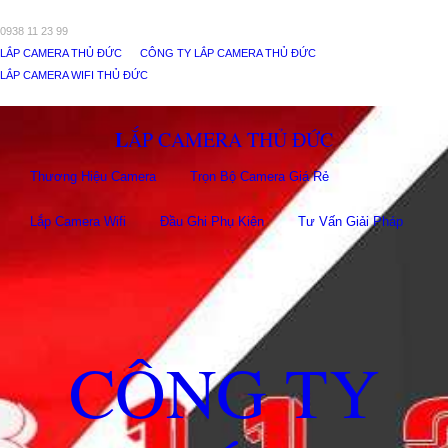
0938 11 23 99
LẮP CAMERA THỦ ĐỨC
CÔNG TY LẮP CAMERA THỦ ĐỨC
LẮP CAMERA WIFI THỦ ĐỨC
LẮP CAMERA THỦ ĐỨC
Thương Hiệu Camera
Trọn Bộ Camera Giá Rẻ
Lắp Camera Wifi
Đầu Ghi Phụ Kiên
Tư Vấn Giải Pháp
CÔNG TY