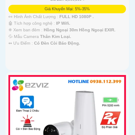
Giá Khuyến Mại: 5%-35%
👀 Hình Ành Chất Lượng :
FULL HD 1080P .
🤖️ Tích hợp công nghệ :
IP Wifi.
❈ Xem ban đêm :
Hồng Ngoại 30m Hồng Ngoại EXIR.
💦 Mẫu Camera
Thân Kim Loại.
️↭ Ưu Điểm :
Có Đèn Còi Báo Động.