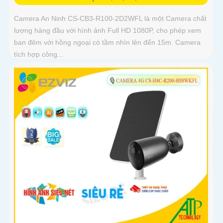
Camera An Ninh CS-CB3-R100-2D2WFL là một Camera chất
lượng hàng đầu với hình ảnh Full HD 1080P, cho phép xem
ban đêm với hồng ngoại có tầm nhìn lên đến 15m. Camera
tích hợp công...