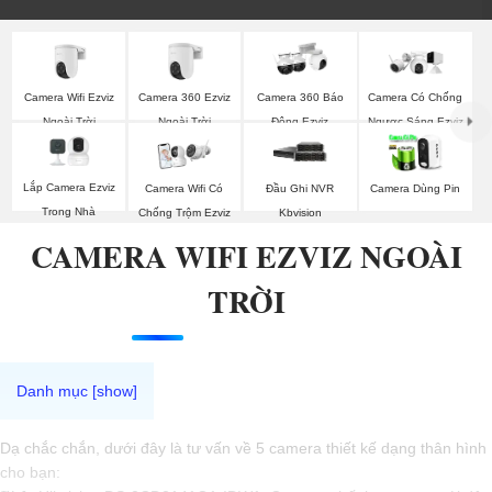
Camera Wifi Ezviz
Camera 360 Ezviz
Camera 360 Báo
Camera Có Chống
Ngoài Trời
Ngoài Trời
Động Ezviz
Ngược Sáng Ezviz
Lắp Camera Ezviz
Camera Wifi Có
Đầu Ghi NVR
Camera Dùng Pin
Trong Nhà
Chống Trộm Ezviz
Kbvision
CAMERA WIFI EZVIZ NGOÀI
TRỜI
Dạ chắc chắn, dưới đây là tư vấn về 5 camera thiết kế dạng thân hình
cho bạn: