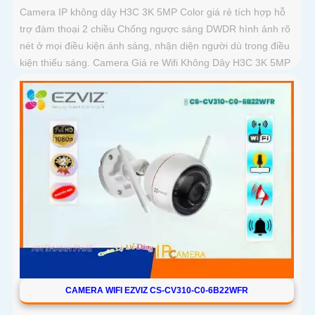
Camera IP không dây H3C 3K 5MP Color giá rẻ tích hợp hỗ
trợ đàm thoại 2 chiều Chống ngược sáng DWDR hình ảnh rõ
nét ở mọi điều kiện ánh sáng, nhận diện người dù trong điều
kiện thiếu sáng. Camera Giá re Wifi Không Dây H3C 3K 5MP
Color siêu sáng, đẹp
CAMERA WIFI EZVIZ CS-CV310-C0-6B22WFR