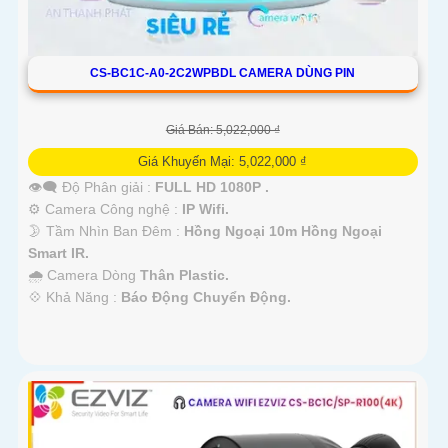
CS-BC1C-A0-2C2WPBDL CAMERA DÙNG PIN
Giá Bán: 5,022,000 ₫
Giá Khuyến Mại: 5,022,000 ₫
👁️‍🗨 Độ Phân giải :
FULL HD 1080P .
⚙ Camera Công nghệ :
IP Wifi.
🌛 Tầm Nhìn Ban Đêm :
Hồng Ngoại 10m Hồng Ngoại
Smart IR.
🌧️ Camera Dòng
Thân Plastic.
️💠 Khả Năng :
Báo Động Chuyển Động.