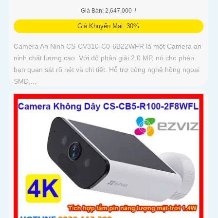
Giá Bán: 2,647,000 ₫
Giá Khuyến Mại: 30%
Camera An Ninh CS-CV310-C0-6B22WFR là một Camera an
ninh chất lượng cao. Với độ phân giải 2.0 MP, nó cho phép
bạn quan sát rõ nét và chi tiết. Hỗ trợ công nghệ hồng ngoại
SMD,...