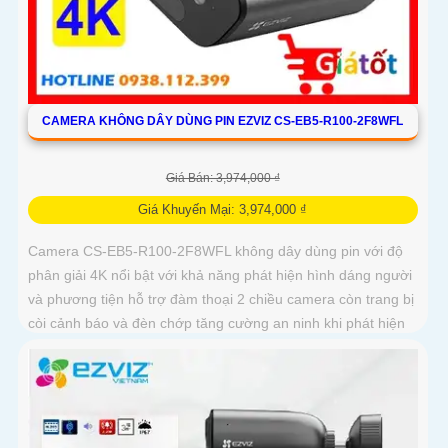
CAMERA KHÔNG DÂY DÙNG PIN EZVIZ CS-EB5-R100-2F8WFL
Giá Bán: 3,974,000 ₫
Giá Khuyến Mại: 3,974,000 ₫
Camera CS-EB5-R100-2F8WFL không dây dùng pin với độ
phân giải 4K nổi bật với khả năng phát hiện hình dáng người
và phương tiện hỗ trợ đàm thoại 2 chiều camera còn trang bị
còi cảnh báo và đèn chớp tăng cường an ninh khi phát hiện
sự xâm nhập camera tích hợp tấm pin năng lượng mặt trời
và pin sạc đạt chuẩn IP65 chống nước và bụi giúp hoạt động
bền bỉ trong mọi điều kiện thời tiết.