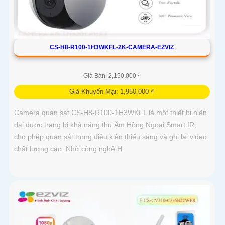
CS-H8-R100-1H3WKFL-2K-CAMERA-EZVIZ
Giá Bán: 2,150,000 ₫
Giá Khuyến Mại: 1,950,000 ₫
Camera quan sát CS-H8-R100-1H3WKFL là một thiết bị hiện
đại được trang bị khả năng thu Âm Hồng Ngoại Smart IR,
cho phép quan sát trong điều kiện thiếu sáng và ghi lại video
chất lượng cao. Nhờ công nghệ H