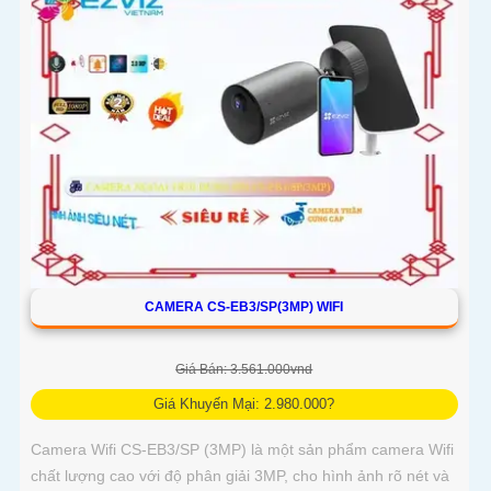
CAMERA CS-EB3/SP(3MP) WIFI
Giá Bán: 3.561.000vnd
Giá Khuyến Mại: 2.980.000?
Camera Wifi CS-EB3/SP (3MP) là một sản phẩm camera Wifi
chất lượng cao với độ phân giải 3MP, cho hình ảnh rõ nét và