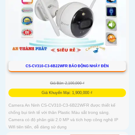
CS-CV310-C3-6B22WFR BÁO ĐỘNG NHÁY ĐÈN
Giá Bán: 2,100,000 ₫
Giá Khuyến Mại: 1,900,000 ₫
Camera An Ninh CS-CV310-C3-6B22WFR được thiết kế
chống bụi tinh tế với thân Plastic Màu sắt trong sáng.
Camera có độ phân giải 2.0 MP và tích hợp công nghệ IP
Wifi tiên tiến, dễ dàng sử dụng