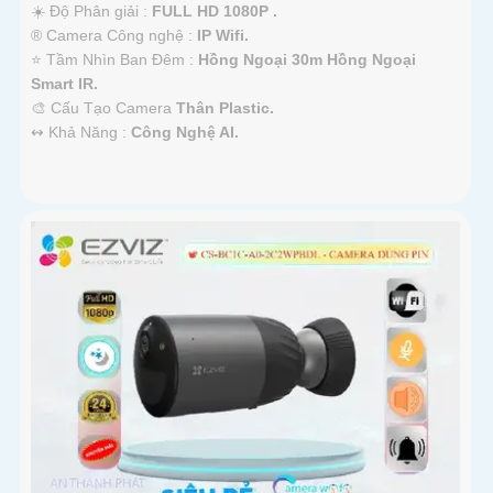
☀️ Độ Phân giải :
FULL HD 1080P .
®️ Camera Công nghệ :
IP Wifi.
⭐ Tầm Nhìn Ban Đêm :
Hồng Ngoại 30m Hồng Ngoại
Smart IR.
🎨 Cấu Tạo Camera
Thân Plastic.
️↭ Khả Năng :
Công Nghệ AI.