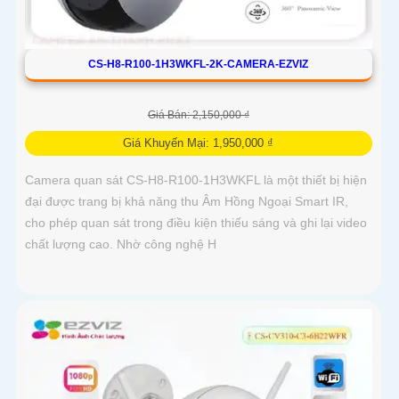
CS-H8-R100-1H3WKFL-2K-CAMERA-EZVIZ
Giá Bán: 2,150,000 ₫
Giá Khuyến Mại: 1,950,000 ₫
Camera quan sát CS-H8-R100-1H3WKFL là một thiết bị hiện
đại được trang bị khả năng thu Âm Hồng Ngoại Smart IR,
cho phép quan sát trong điều kiện thiếu sáng và ghi lại video
chất lượng cao. Nhờ công nghệ H