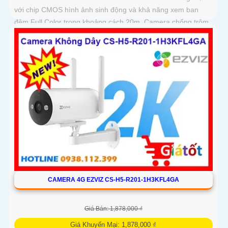
với chip CMOS hình ảnh sinh động và khả năng xem ban
đêm Full Color trong khoảng cách 20m. Camera chống trộm
hiệu quả giá rẻ và tiết kiệm có độ phân giải 3
CAMERA 4G EZVIZ CS-H5-R201-1H3KFL4GA
Giá Bán: 1,878,000 ₫
Giá Khuyến Mại: 1,878,000 ₫