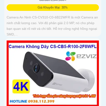
Giá Khuyến Mại: 30%
Camera An Ninh CS-CV310-C0-6B22WFR là một Camera an
ninh chất lượng cao. Với độ phân giải 2.0 MP, nó cho phép
bạn quan sát rõ nét và chi tiết. Hỗ trợ công nghệ hồng ngoại
SMD,...