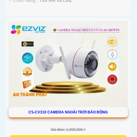
️✨ Chức Năng :
Thu Âm Và Loa.
CS-CV310 CAMERA NGOÀI TRỜI BÁO ĐỘNG
Giá Bán: 1,900,000 ₫