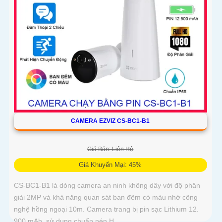
CAMERA EZVIZ CS-BC1-B1
Giá Bán: Liên Hệ
Giá Khuyến Mại: 45%
CS-BC1-B1 là dòng camera an ninh không dây với độ phân
giải 2MP và khả năng quan sát ban đêm có màu nhờ công
nghệ hồng ngoại 10m. Camera trang bị pin sạc Lithium 12.
900 mAh, sử dụng chuẩn nén H