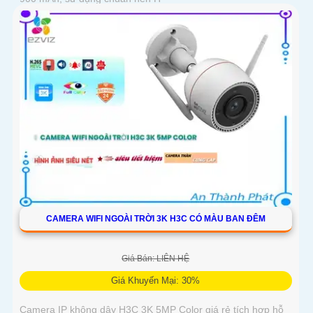
CAMERA WIFI NGOÀI TRỜI 3K H3C CÓ MÀU BAN ĐÊM
Giá Bán: LIÊN HỆ
Giá Khuyến Mại: 30%
Camera IP không dây H3C 3K 5MP Color giá rẻ tích hợp hỗ