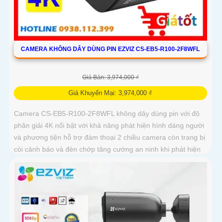
CAMERA KHÔNG DÂY DÙNG PIN EZVIZ CS-EB5-R100-2F8WFL
Giá Bán: 3,974,000 ₫
Giá Khuyến Mại: 3,974,000 ₫
Camera CS-EB5-R100-2F8WFL không dây dùng pin với độ
phân giải 4K nổi bật với khả năng phát hiện hình dáng người
và phương tiện hỗ trợ đàm thoại 2 chiều camera còn trang bị
còi cảnh báo và đèn chớp tăng cường an ninh khi phát hiện
sự xâm nhập camera tích hợp tấm pin năng lượng mặt trời
và pin sạc đạt chuẩn IP65 chống nước và bụi giúp hoạt động
bền bỉ trong mọi điều kiện thời tiết.