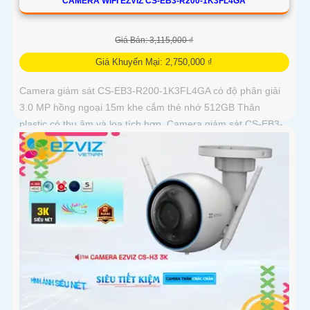
CAMERA WIFI EZVIZ CS-EB3-R200-1K3FL4GA
Giá Bán: 3,115,000 ₫
Giá Khuyến Mại: 2,750,000 ₫
Camera giám sát CS-EB3-R200-1K3FL4GA có độ phân giải
3.0 MP hồng ngoại 15m khe cắm thẻ nhớ 512GB Thân
plastic có thu âm và loa tích hợp. Camera giám sát CS-EB3-
R200-1K3FL4GA là...