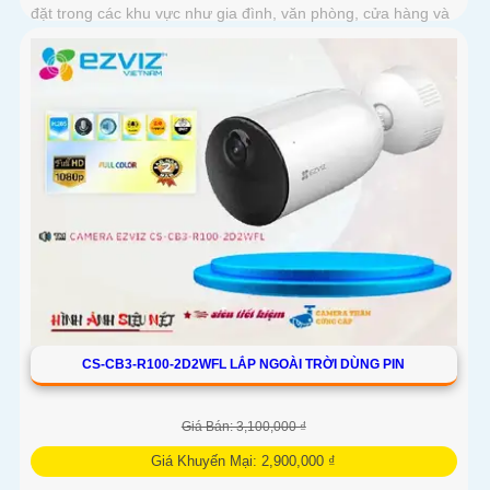
đặt trong các khu vực như gia đình, văn phòng, cửa hàng và
nhà kho
CS-CB3-R100-2D2WFL LẮP NGOÀI TRỜI DÙNG PIN
Giá Bán: 3,100,000 ₫
Giá Khuyến Mại: 2,900,000 ₫