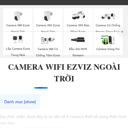
Camera Wifi Ezviz
Camera 360 Ezviz
Camera 360 Báo
Camera Có Chống
Ngoài Trời
Ngoài Trời
Động Ezviz
Ngược Sáng Ezviz
Lắp Camera Ezviz
Camera Wifi Có
Đầu Ghi NVR
Camera Dùng Pin
Trong Nhà
Chống Trộm Ezviz
Kbvision
CAMERA WIFI EZVIZ NGOÀI
TRỜI
Dạ chắc chắn, dưới đây là tư vấn về 5 camera thiết kế dạng thân hình
cho bạn: