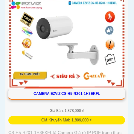
CAMERA EZVIZ CS-H5-R201-1H3EKFL
Giá Bán: 1,878,000 ₫
Giá Khuyến Mại: 1,899,000 ₫
CS-H5-R201-1H3EKFL là Camera Giá rẻ IP POE trung thực