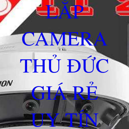
LẮP
CAMERA
THỦ ĐỨC
GIÁ RẺ
UY TÍN