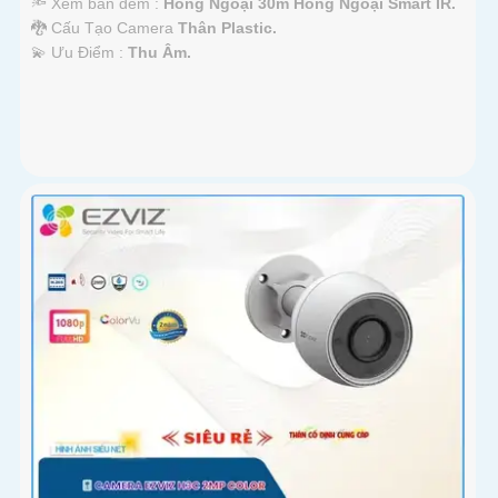
🔦 Xem ban đêm :
Hồng Ngoại 30m Hồng Ngoại Smart IR.
🐉️ Cấu Tạo Camera
Thân Plastic.
️💫 Ưu Điểm :
Thu Âm.