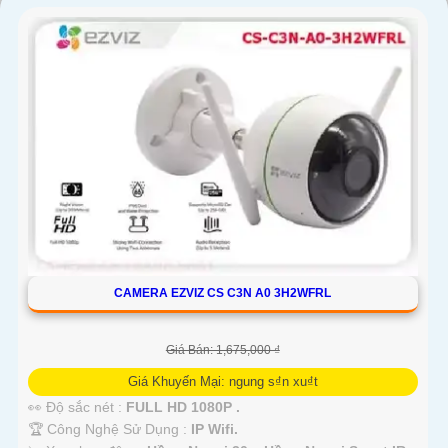
'
CAMERA EZVIZ CS C3N A0 3H2WFRL
Giá Bán: 1,675,000 ₫
Giá Khuyến Mại: ngung s₫n xu₫t
👀 Độ sắc nét :
FULL HD 1080P .
🏆 Công Nghệ Sử Dụng :
IP Wifi.