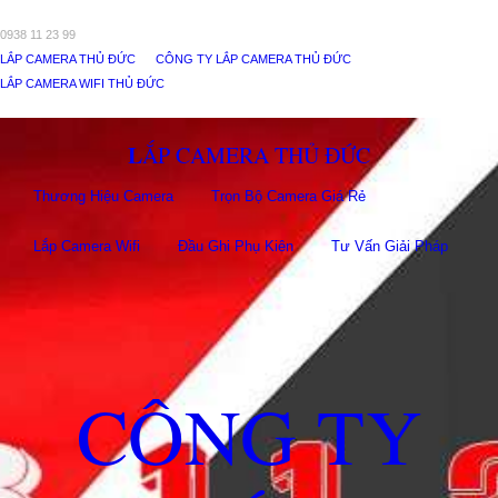
0938 11 23 99
LẮP CAMERA THỦ ĐỨC
CÔNG TY LẮP CAMERA THỦ ĐỨC
LẮP CAMERA WIFI THỦ ĐỨC
LẮP CAMERA THỦ ĐỨC
Thương Hiệu Camera
Trọn Bộ Camera Giá Rẻ
Lắp Camera Wifi
Đầu Ghi Phụ Kiên
Tư Vấn Giải Pháp
CÔNG TY