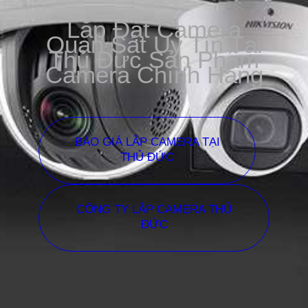
Lắp Đặt Camera
Quan Sát Uy Tín Tại
Thủ Đức Sản Phẩm
Camera Chính Hãng
BÁO GIÁ LẮP CAMERA TẠI
THỦ ĐỨC
CÔNG TY LẮP CAMERA THỦ
ĐỨC