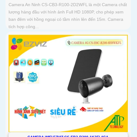
Camera An Ninh CS-CB3-R100-2D2WFL là một Camera chất
lượng hàng đầu với hình ảnh Full HD 1080P, cho phép xem
ban đêm với hồng ngoại có tầm nhìn lên đến 15m. Camera
tích hợp công...