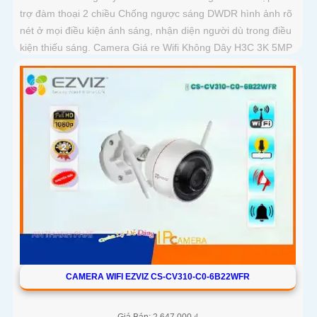
trợ đàm thoại 2 chiều Chống ngược sáng DWDR hình ảnh rõ
nét ở mọi điều kiện ánh sáng, nhận diện người dù trong điều
kiện thiếu sáng. Camera Giá re Wifi Không Dây H3C 3K 5MP
Color siêu sáng, đẹp
CAMERA WIFI EZVIZ CS-CV310-C0-6B22WFR
Giá Bán: 2,647,000 ₫