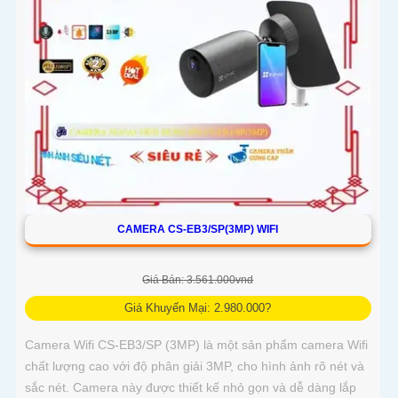
CAMERA CS-EB3/SP(3MP) WIFI
Giá Bán: 3.561.000vnd
Giá Khuyến Mại: 2.980.000?
Camera Wifi CS-EB3/SP (3MP) là một sản phẩm camera Wifi
chất lượng cao với độ phân giải 3MP, cho hình ảnh rõ nét và
sắc nét. Camera này được thiết kế nhỏ gọn và dễ dàng lắp