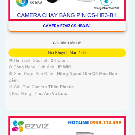
CAMERA EZVIZ CS-HB3-B1
Giá Bán: Liên Hệ
Giá Khuyến Mại: 45%
👁 Hình Ảnh Sắc nét :
2K Lite .
⚙ Công Nghệ Hình Ảnh :
IP Wifi.
🔴 Xem Được Ban Đêm :
Hồng Ngoại 15m Có Màu Ban
Ðêm.
🎨 Cấu Tạo Camera
Thân Plastic.
️₤ Khả Năng :
Thu Âm Và Loa.