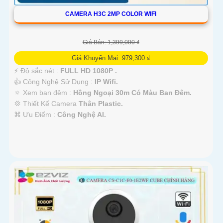
CAMERA H3C 2MP COLOR WIFI
Giá Bán: 1,399,000 ₫
Giá Khuyến Mại: 979,300 ₫
️⚡ Độ sắc nét :
FULL HD 1080P .
👍 Công Nghệ Sử Dụng :
IP Wifi.
🔅 Xem ban đêm :
Hồng Ngoại 30m Có Màu Ban Ðêm.
💢 Thiết Kế Camera
Thân Plastic.
️⌘ Ưu Điểm :
Công Nghệ AI.