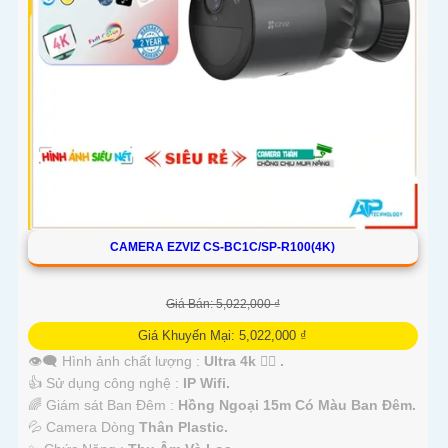
CAMERA EZVIZ CS-BC1C/SP-R100(4K)
Giá Bán: 5,022,000 ₫
Giá Khuyến Mại: 5,022,000 ₫
👁️‍🗨 Hình ảnh chất lượng :
Ultra 4k 👍🏾 .
👍 Sử dụng công nghệ :
IP Wifi.
🌈 Giám sát Ban Đêm :
Hồng Ngoại 15m Có Màu Ban Ðêm.
💦 Camera Dòng
Thân Plastic.