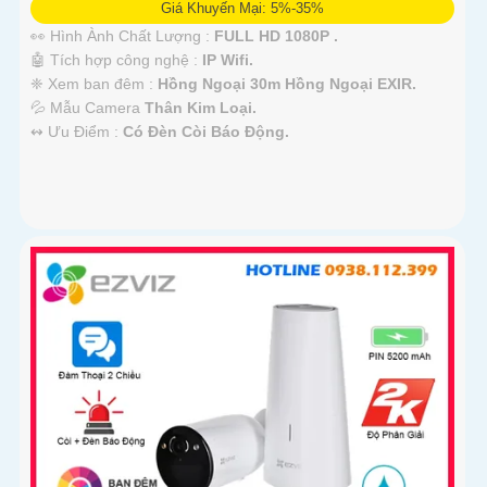
Giá Khuyến Mại: 5%-35%
👀 Hình Ành Chất Lượng :
FULL HD 1080P .
🤖️ Tích hợp công nghệ :
IP Wifi.
❈ Xem ban đêm :
Hồng Ngoại 30m Hồng Ngoại EXIR.
💦 Mẫu Camera
Thân Kim Loại.
️↭ Ưu Điểm :
Có Đèn Còi Báo Động.