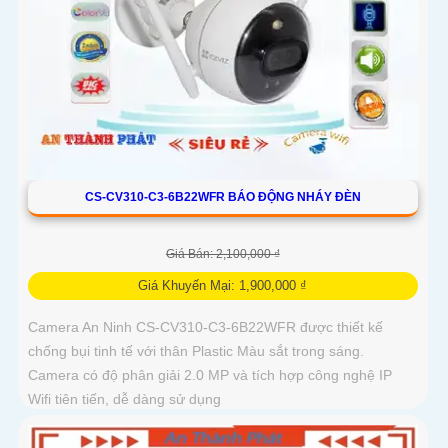
CS-CV310-C3-6B22WFR BÁO ĐỘNG NHÁY ĐÈN
Giá Bán: 2,100,000 ₫
Giá Khuyến Mại: 1,900,000 ₫
Camera An Ninh CS-CV310-C3-6B22WFR được thiết kế
chống bụi tinh tế với thân Plastic Màu sắt trong sáng.
Camera có độ phân giải 2.0 MP và tích hợp công nghệ IP
Wifi tiên tiến, dễ dàng sử dụng