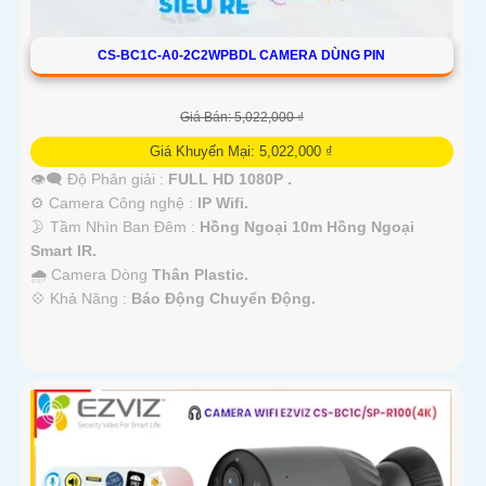
CS-BC1C-A0-2C2WPBDL CAMERA DÙNG PIN
Giá Bán: 5,022,000 ₫
Giá Khuyến Mại: 5,022,000 ₫
👁️‍🗨 Độ Phân giải :
FULL HD 1080P .
⚙ Camera Công nghệ :
IP Wifi.
🌛 Tầm Nhìn Ban Đêm :
Hồng Ngoại 10m Hồng Ngoại
Smart IR.
🌧️ Camera Dòng
Thân Plastic.
️💠 Khả Năng :
Báo Động Chuyển Động.