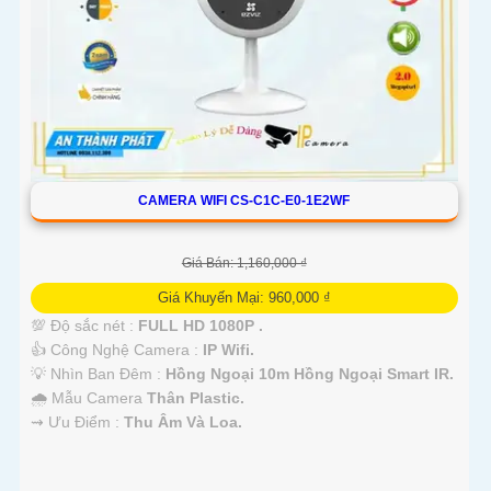
CAMERA WIFI CS-C1C-E0-1E2WF
Giá Bán: 1,160,000 ₫
Giá Khuyến Mại: 960,000 ₫
💯 Độ sắc nét :
FULL HD 1080P .
👍 Công Nghệ Camera :
IP Wifi.
💡 Nhìn Ban Đêm :
Hồng Ngoại 10m Hồng Ngoại Smart IR.
🌧️ Mẫu Camera
Thân Plastic.
️⇝ Ưu Điểm :
Thu Âm Và Loa.