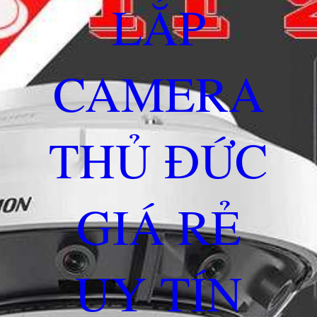
LẮP
CAMERA
THỦ ĐỨC
GIÁ RẺ
UY TÍN