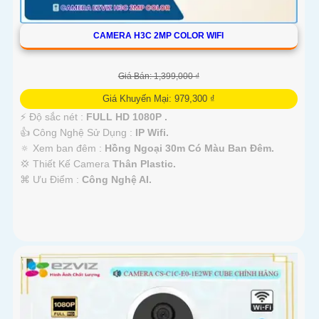
CAMERA H3C 2MP COLOR WIFI
Giá Bán: 1,399,000 ₫
Giá Khuyến Mại: 979,300 ₫
️⚡ Độ sắc nét :
FULL HD 1080P .
👍 Công Nghệ Sử Dụng :
IP Wifi.
🔅 Xem ban đêm :
Hồng Ngoại 30m Có Màu Ban Ðêm.
💢 Thiết Kế Camera
Thân Plastic.
️⌘ Ưu Điểm :
Công Nghệ AI.