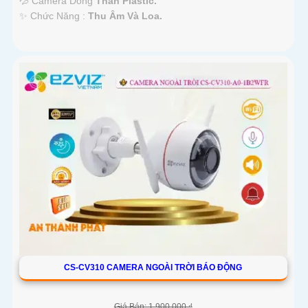
💦 Camera Dòng
Thân Plastic.
️✨ Chức Năng :
Thu Âm Và Loa.
CS-CV310 CAMERA NGOÀI TRỜI BÁO ĐỘNG
Giá Bán: 1,900,000 ₫