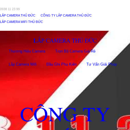
0938 11 23 99
LẮP CAMERA THỦ ĐỨC
CÔNG TY LẮP CAMERA THỦ ĐỨC
LẮP CAMERA WIFI THỦ ĐỨC
LẮP CAMERA THỦ ĐỨC
Thương Hiệu Camera
Trọn Bộ Camera Giá Rẻ
Lắp Camera Wifi
Đầu Ghi Phụ Kiên
Tư Vấn Giải Pháp
CÔNG TY