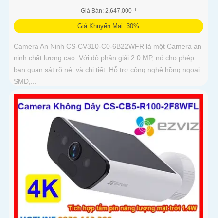
Giá Bán: 2,647,000 ₫
Giá Khuyến Mại: 30%
Camera An Ninh CS-CV310-C0-6B22WFR là một Camera an
ninh chất lượng cao. Với độ phân giải 2.0 MP, nó cho phép
bạn quan sát rõ nét và chi tiết. Hỗ trợ công nghệ hồng ngoại
SMD,...