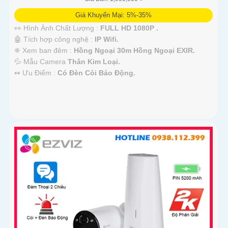
Giá Khuyến Mại: 5%-35%
👀 Hình Ành Chất Lượng :
FULL HD 1080P .
🤖️ Tích hợp công nghệ :
IP Wifi.
❈ Xem ban đêm :
Hồng Ngoại 30m Hồng Ngoại EXIR.
💦 Mẫu Camera
Thân Kim Loại.
️↭ Ưu Điểm :
Có Đèn Còi Báo Động.