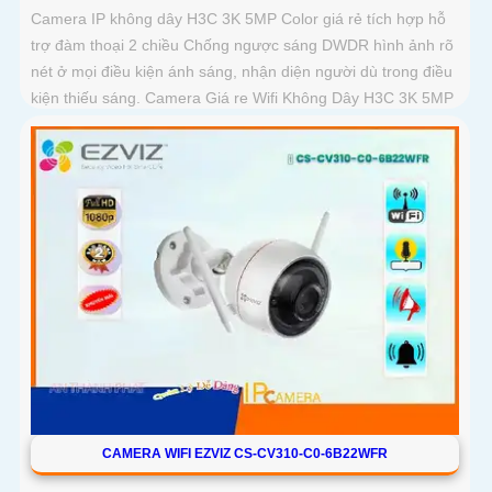
Camera IP không dây H3C 3K 5MP Color giá rẻ tích hợp hỗ
trợ đàm thoại 2 chiều Chống ngược sáng DWDR hình ảnh rõ
nét ở mọi điều kiện ánh sáng, nhận diện người dù trong điều
kiện thiếu sáng. Camera Giá re Wifi Không Dây H3C 3K 5MP
Color siêu sáng, đẹp
CAMERA WIFI EZVIZ CS-CV310-C0-6B22WFR