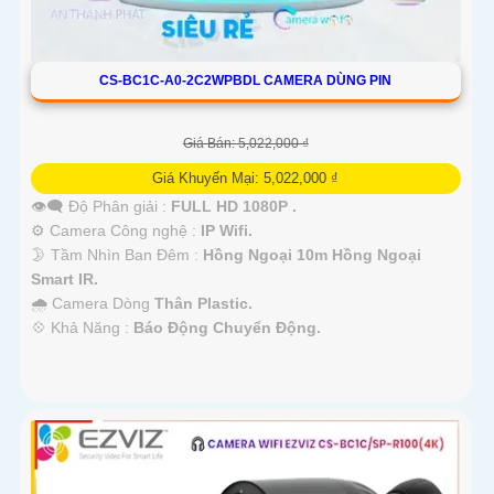
CS-BC1C-A0-2C2WPBDL CAMERA DÙNG PIN
Giá Bán: 5,022,000 ₫
Giá Khuyến Mại: 5,022,000 ₫
👁️‍🗨 Độ Phân giải :
FULL HD 1080P .
⚙ Camera Công nghệ :
IP Wifi.
🌛 Tầm Nhìn Ban Đêm :
Hồng Ngoại 10m Hồng Ngoại
Smart IR.
🌧️ Camera Dòng
Thân Plastic.
️💠 Khả Năng :
Báo Động Chuyển Động.