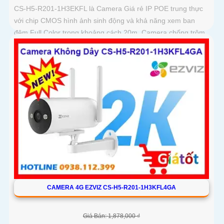
CS-H5-R201-1H3EKFL là Camera Giá rẻ IP POE trung thực
với chip CMOS hình ảnh sinh động và khả năng xem ban
đêm Full Color trong khoảng cách 20m. Camera chống trộm
hiệu quả giá rẻ và tiết kiệm có độ phân giải 3
CAMERA 4G EZVIZ CS-H5-R201-1H3KFL4GA
Giá Bán: 1,878,000 ₫