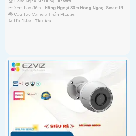
🏆 Công Nghệ Sử Dụng :
IP Wifi.
🔦 Xem ban đêm :
Hồng Ngoại 30m Hồng Ngoại Smart IR.
🐉️ Cấu Tạo Camera
Thân Plastic.
️💫 Ưu Điểm :
Thu Âm.