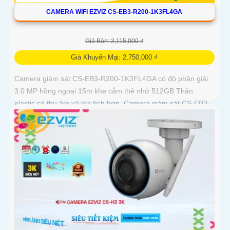
CAMERA WIFI EZVIZ CS-EB3-R200-1K3FL4GA
Giá Bán: 3,115,000 ₫
Giá Khuyến Mại: 2,750,000 ₫
Camera giám sát CS-EB3-R200-1K3FL4GA có độ phân giải
3.0 MP hồng ngoại 15m khe cắm thẻ nhớ 512GB Thân
plastic có thu âm và loa tích hợp. Camera giám sát CS-EB3-
R200-1K3FL4GA là...