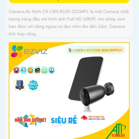
Camera An Ninh CS-CB3-R100-2D2WFL là một Camera chất
lượng hàng đầu với hình ảnh Full HD 1080P, cho phép xem
ban đêm với hồng ngoại có tầm nhìn lên đến 15m. Camera
tích hợp công...