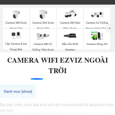
Camera Wifi Ezviz
Camera 360 Ezviz
Camera 360 Báo
Camera Có Chống
Ngoài Trời
Ngoài Trời
Động Ezviz
Ngược Sáng Ezviz
Lắp Camera Ezviz
Camera Wifi Có
Đầu Ghi NVR
Camera Dùng Pin
Trong Nhà
Chống Trộm Ezviz
Kbvision
CAMERA WIFI EZVIZ NGOÀI
TRỜI
Dạ chắc chắn, dưới đây là tư vấn về 5 camera thiết kế dạng thân hình
cho bạn: