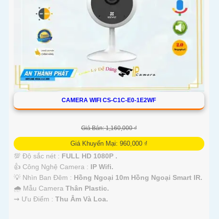
CAMERA WIFI CS-C1C-E0-1E2WF
Giá Bán: 1,160,000 ₫
Giá Khuyến Mại: 960,000 ₫
💯 Độ sắc nét :
FULL HD 1080P .
👍 Công Nghệ Camera :
IP Wifi.
💡 Nhìn Ban Đêm :
Hồng Ngoại 10m Hồng Ngoại Smart IR.
🌧️ Mẫu Camera
Thân Plastic.
️⇝ Ưu Điểm :
Thu Âm Và Loa.