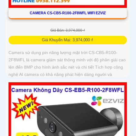
CAMERA CS-CB5-R100-2F8WFL WIFI EZVIZ
Giá Bán: 3,974,000 ₫
Giá Khuyến Mại: 3,974,000 ₫
Camera sử dụng pin năng lượng mặt trời CS-CB5-R100-
2F8WFL là camera giám sát thông minh với độ phân giải cao
lên đến 8MP cho hình ảnh sắc nét và chi tiết Tích hợp công
nghệ AI camera có khả năng phát hiện dáng người và
phương tiện báo động khi phát hiện xâm nhập Thiết kế bền
bỉ chống nước IP65 phù hợp lắp đặt trong mọi điều kiện thời
tiết. Camera An Ninh CS-CB5-R100-2F8WFL có khả năng còi
hú, đèn chớp báo động, Wifi Không Dây, chức năng AI deep
learning phân biệt người & phương tiện