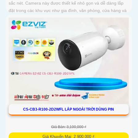
sắc nét. Camera này được thiết kế nhỏ gọn và dễ dàng lắp
đặt trong các khu vực như gia đình, văn phòng, cửa hàng và
nhà kho
CS-CB3-R100-2D2WFL LẮP NGOÀI TRỜI DÙNG PIN
Giá Bán: 3,100,000 ₫
Giá Khuyến Mại: 2,900,000 ₫