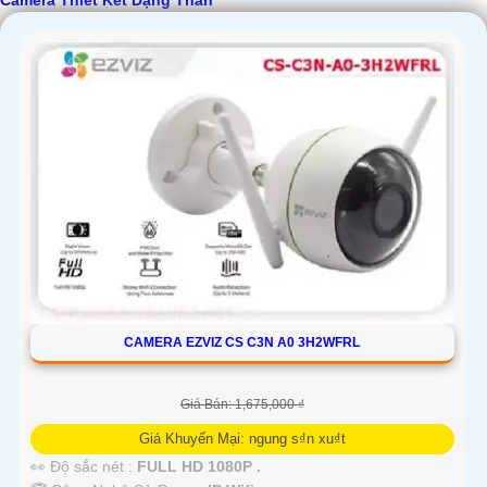
Camera Thiết Kết Dạng Thân
'
CAMERA EZVIZ CS C3N A0 3H2WFRL
Giá Bán: 1,675,000 ₫
Giá Khuyến Mại: ngung s₫n xu₫t
👀 Độ sắc nét :
FULL HD 1080P .