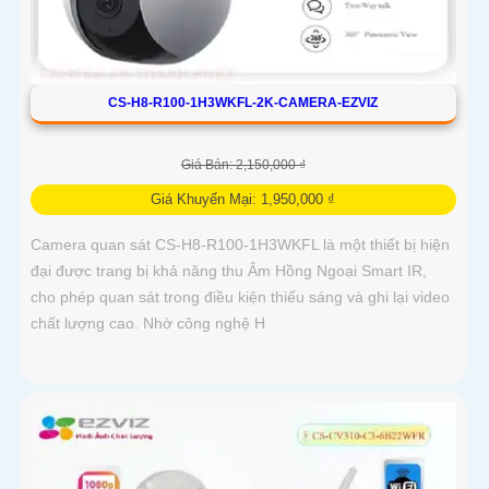
CS-H8-R100-1H3WKFL-2K-CAMERA-EZVIZ
Giá Bán: 2,150,000 ₫
Giá Khuyến Mại: 1,950,000 ₫
Camera quan sát CS-H8-R100-1H3WKFL là một thiết bị hiện
đại được trang bị khả năng thu Âm Hồng Ngoại Smart IR,
cho phép quan sát trong điều kiện thiếu sáng và ghi lại video
chất lượng cao. Nhờ công nghệ H