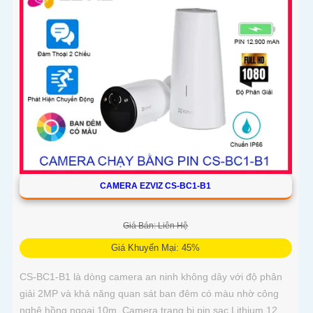
CAMERA EZVIZ CS-BC1-B1
Giá Bán: Liên Hệ
Giá Khuyến Mại: 45%
CS-BC1-B1 là dòng camera an ninh không dây với độ phân
giải 2MP và khả năng quan sát ban đêm có màu nhờ công
nghệ hồng ngoại 10m. Camera trang bị pin sạc Lithium 12.