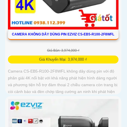
CAMERA KHÔNG DÂY DÙNG PIN EZVIZ CS-EB5-R100-2F8WFL
Giá Bán: 3,974,000 ₫
Giá Khuyến Mại: 3,974,000 ₫
Camera CS-EB5-R100-2F8WFL không dây dùng pin với độ
phân giải 4K nổi bật với khả năng phát hiện hình dáng người
và phương tiện hỗ trợ đàm thoại 2 chiều camera còn trang bị
còi cảnh báo và đèn chớp tăng cường an ninh khi phát hiện
sự xâm nhập camera tích hợp tấm pin năng lượng mặt trời
và pin sạc đạt chuẩn IP65 chống nước và bụi giúp hoạt động
bền bỉ trong mọi điều kiện thời tiết.