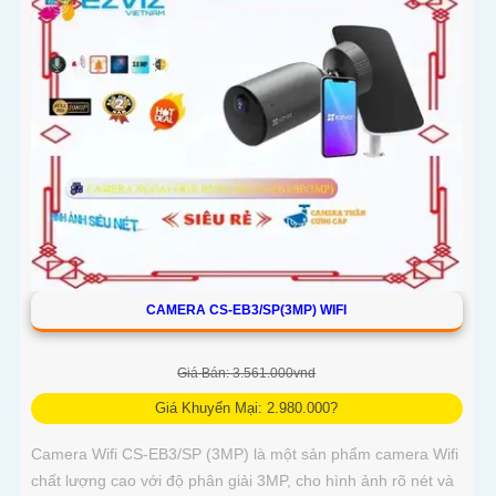
CAMERA CS-EB3/SP(3MP) WIFI
Giá Bán: 3.561.000vnd
Giá Khuyến Mại: 2.980.000?
Camera Wifi CS-EB3/SP (3MP) là một sản phẩm camera Wifi
chất lượng cao với độ phân giải 3MP, cho hình ảnh rõ nét và