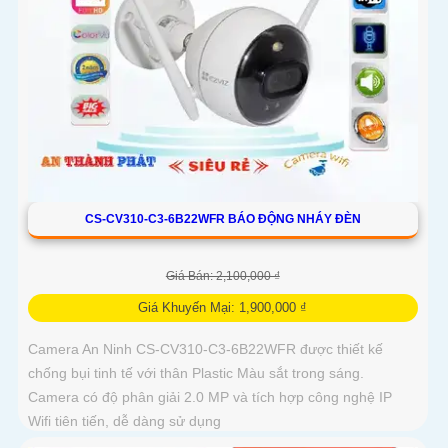
CS-CV310-C3-6B22WFR BÁO ĐỘNG NHÁY ĐÈN
Giá Bán: 2,100,000 ₫
Giá Khuyến Mại: 1,900,000 ₫
Camera An Ninh CS-CV310-C3-6B22WFR được thiết kế
chống bụi tinh tế với thân Plastic Màu sắt trong sáng.
Camera có độ phân giải 2.0 MP và tích hợp công nghệ IP
Wifi tiên tiến, dễ dàng sử dụng