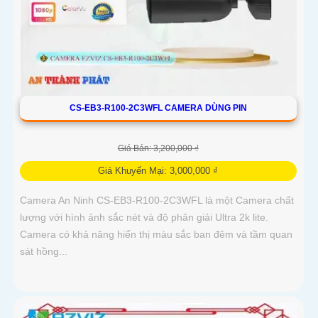
CS-EB3-R100-2C3WFL CAMERA DÙNG PIN
Giá Bán: 3,200,000 ₫
Giá Khuyến Mại: 3,000,000 ₫
Camera An Ninh CS-EB3-R100-2C3WFL là một Camera chất
lượng với hình ảnh sắc nét và độ phân giải Ultra 2k lite.
Camera có khả năng hiển thị màu sắc ban đêm và tầm quan
sát hồng...