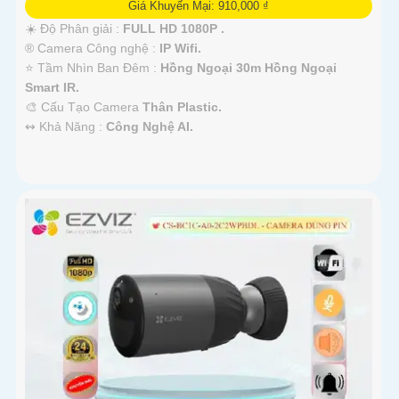
Giá Khuyến Mại: 910,000 ₫
☀️ Độ Phân giải :
FULL HD 1080P .
®️ Camera Công nghệ :
IP Wifi.
⭐ Tầm Nhìn Ban Đêm :
Hồng Ngoại 30m Hồng Ngoại
Smart IR.
🎨 Cấu Tạo Camera
Thân Plastic.
️↭ Khả Năng :
Công Nghệ AI.