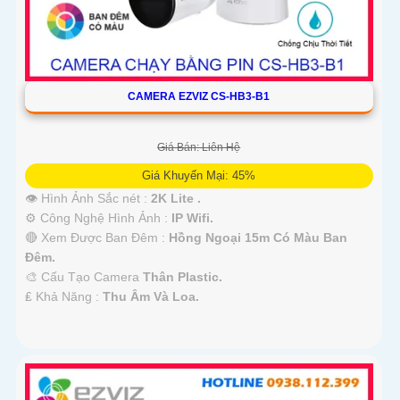
CAMERA EZVIZ CS-HB3-B1
Giá Bán: Liên Hệ
Giá Khuyến Mại: 45%
👁 Hình Ảnh Sắc nét :
2K Lite .
⚙ Công Nghệ Hình Ảnh :
IP Wifi.
🔴 Xem Được Ban Đêm :
Hồng Ngoại 15m Có Màu Ban
Ðêm.
🎨 Cấu Tạo Camera
Thân Plastic.
️₤ Khả Năng :
Thu Âm Và Loa.