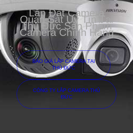
Lắp Đặt Camera
Quan Sát Uy Tín Tại
Thủ Đức Sản Phẩm
Camera Chính Hãng
BÁO GIÁ LẮP CAMERA TẠI
THỦ ĐỨC
CÔNG TY LẮP CAMERA THỦ
ĐỨC