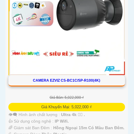
CAMERA EZVIZ CS-BC1C/SP-R100(4K)
Giá Bán: 5,022,000 ₫
Giá Khuyến Mại: 5,022,000 ₫
👁️‍🗨 Hình ảnh chất lượng :
Ultra 4k 👍🏾 .
👍 Sử dụng công nghệ :
IP Wifi.
🌈 Giám sát Ban Đêm :
Hồng Ngoại 15m Có Màu Ban Ðêm.