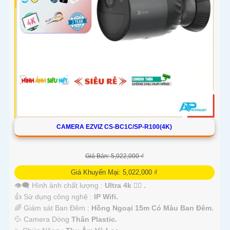
CAMERA EZVIZ CS-BC1C/SP-R100(4K)
Giá Bán: 5,022,000 ₫
Giá Khuyến Mại: 5,022,000 ₫
👁️‍🗨 Hình ảnh chất lượng :
Ultra 4k 👍🏾 .
👍 Sử dụng công nghệ :
IP Wifi.
🌈 Giám sát Ban Đêm :
Hồng Ngoại 15m Có Màu Ban Ðêm.
💦 Camera Dòng
Thân Plastic.