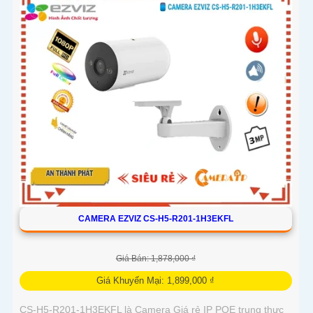
CAMERA EZVIZ CS-H5-R201-1H3EKFL
Giá Bán: 1,878,000 ₫
Giá Khuyến Mại: 1,899,000 ₫
CS-H5-R201-1H3EKFL là Camera Giá rẻ IP POE trung thực