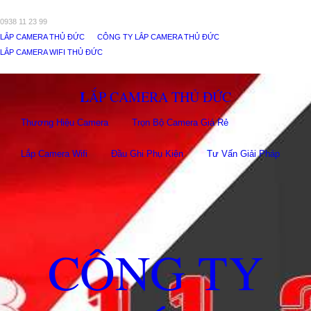
0938 11 23 99
LẮP CAMERA THỦ ĐỨC
CÔNG TY LẮP CAMERA THỦ ĐỨC
LẮP CAMERA WIFI THỦ ĐỨC
LẮP CAMERA THỦ ĐỨC
Thương Hiệu Camera
Trọn Bộ Camera Giá Rẻ
Lắp Camera Wifi
Đầu Ghi Phụ Kiên
Tư Vấn Giải Pháp
CÔNG TY