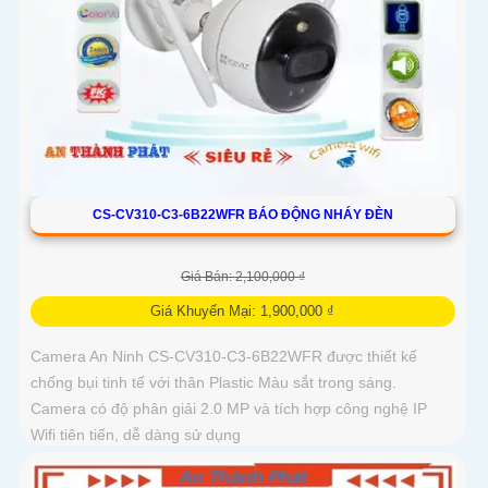
CS-CV310-C3-6B22WFR BÁO ĐỘNG NHÁY ĐÈN
Giá Bán: 2,100,000 ₫
Giá Khuyến Mại: 1,900,000 ₫
Camera An Ninh CS-CV310-C3-6B22WFR được thiết kế
chống bụi tinh tế với thân Plastic Màu sắt trong sáng.
Camera có độ phân giải 2.0 MP và tích hợp công nghệ IP
Wifi tiên tiến, dễ dàng sử dụng