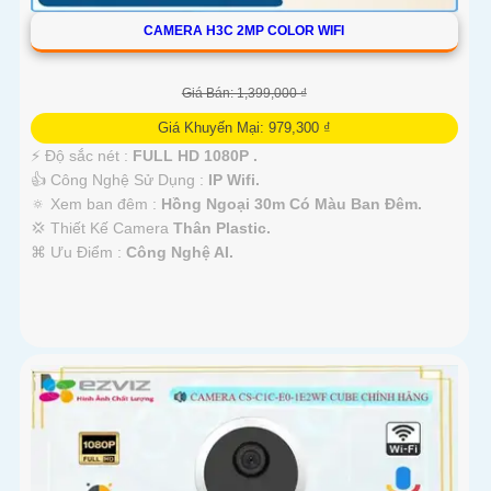
CAMERA H3C 2MP COLOR WIFI
Giá Bán: 1,399,000 ₫
Giá Khuyến Mại: 979,300 ₫
️⚡ Độ sắc nét :
FULL HD 1080P .
👍 Công Nghệ Sử Dụng :
IP Wifi.
🔅 Xem ban đêm :
Hồng Ngoại 30m Có Màu Ban Ðêm.
💢 Thiết Kế Camera
Thân Plastic.
️⌘ Ưu Điểm :
Công Nghệ AI.