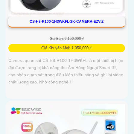
CS-H8-R100-1H3WKFL-2K-CAMERA-EZVIZ
Giá Bán: 2,150,000 ₫
Giá Khuyến Mại: 1,950,000 ₫
Camera quan sát CS-H8-R100-1H3WKFL là một thiết bị hiện
đại được trang bị khả năng thu Âm Hồng Ngoại Smart IR,
cho phép quan sát trong điều kiện thiếu sáng và ghi lại video
chất lượng cao. Nhờ công nghệ H