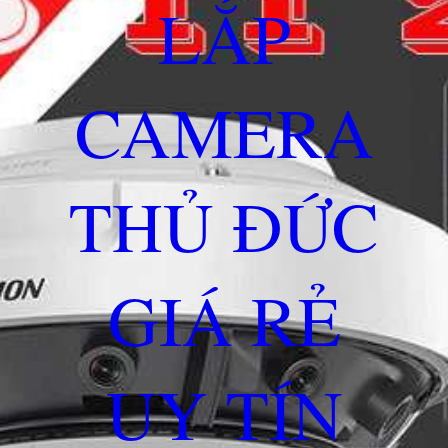
LẮP
CAMERA
THỦ ĐỨC
GIÁ RẺ
UY TÍN