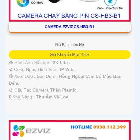
CAMERA EZVIZ CS-HB3-B1
Giá Bán: Liên Hệ
Giá Khuyến Mại: 45%
👁 Hình Ảnh Sắc nét :
2K Lite .
⚙ Công Nghệ Hình Ảnh :
IP Wifi.
🔴 Xem Được Ban Đêm :
Hồng Ngoại 15m Có Màu Ban
Ðêm.
🎨 Cấu Tạo Camera
Thân Plastic.
️₤ Khả Năng :
Thu Âm Và Loa.