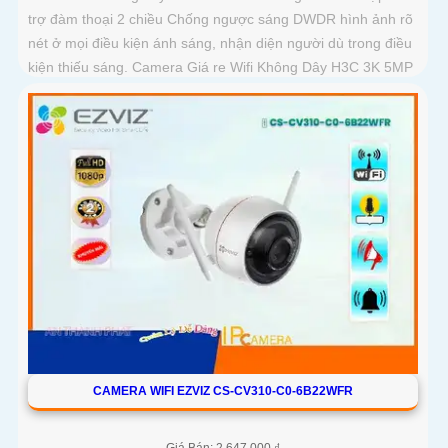
trợ đàm thoại 2 chiều Chống ngược sáng DWDR hình ảnh rõ
nét ở mọi điều kiện ánh sáng, nhận diện người dù trong điều
kiện thiếu sáng. Camera Giá re Wifi Không Dây H3C 3K 5MP
Color siêu sáng, đẹp
CAMERA WIFI EZVIZ CS-CV310-C0-6B22WFR
Giá Bán: 2,647,000 ₫