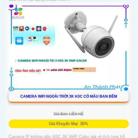
CAMERA WIFI NGOÀI TRỜI 3K H3C CÓ MÀU BAN ĐÊM
Giá Bán: LIÊN HỆ
Giá Khuyến Mại: 30%
Camera IP không dây H3C 3K 5MP Color giá rẻ tích hợp hỗ