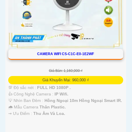
CAMERA WIFI CS-C1C-E0-1E2WF
Giá Bán: 1,160,000 ₫
Giá Khuyến Mại: 960,000 ₫
💯 Độ sắc nét :
FULL HD 1080P .
👍 Công Nghệ Camera :
IP Wifi.
💡 Nhìn Ban Đêm :
Hồng Ngoại 10m Hồng Ngoại Smart IR.
🌧️ Mẫu Camera
Thân Plastic.
️⇝ Ưu Điểm :
Thu Âm Và Loa.