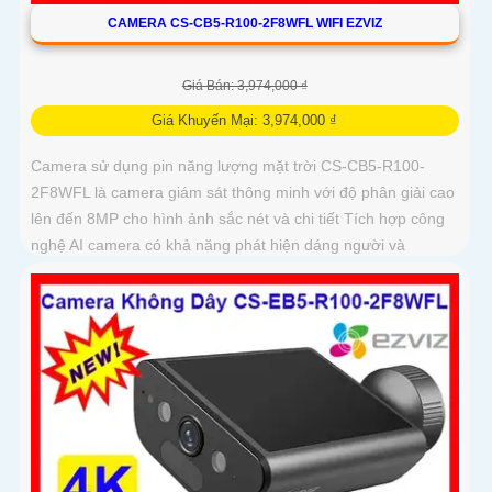
CAMERA CS-CB5-R100-2F8WFL WIFI EZVIZ
Giá Bán: 3,974,000 ₫
Giá Khuyến Mại: 3,974,000 ₫
Camera sử dụng pin năng lượng mặt trời CS-CB5-R100-
2F8WFL là camera giám sát thông minh với độ phân giải cao
lên đến 8MP cho hình ảnh sắc nét và chi tiết Tích hợp công
nghệ AI camera có khả năng phát hiện dáng người và
phương tiện báo động khi phát hiện xâm nhập Thiết kế bền
bỉ chống nước IP65 phù hợp lắp đặt trong mọi điều kiện thời
tiết. Camera An Ninh CS-CB5-R100-2F8WFL có khả năng còi
hú, đèn chớp báo động, Wifi Không Dây, chức năng AI deep
learning phân biệt người & phương tiện