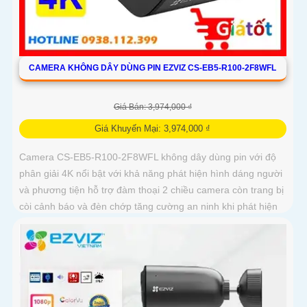
CAMERA KHÔNG DÂY DÙNG PIN EZVIZ CS-EB5-R100-2F8WFL
Giá Bán: 3,974,000 ₫
Giá Khuyến Mại: 3,974,000 ₫
Camera CS-EB5-R100-2F8WFL không dây dùng pin với độ
phân giải 4K nổi bật với khả năng phát hiện hình dáng người
và phương tiện hỗ trợ đàm thoại 2 chiều camera còn trang bị
còi cảnh báo và đèn chớp tăng cường an ninh khi phát hiện
sự xâm nhập camera tích hợp tấm pin năng lượng mặt trời
và pin sạc đạt chuẩn IP65 chống nước và bụi giúp hoạt động
bền bỉ trong mọi điều kiện thời tiết.