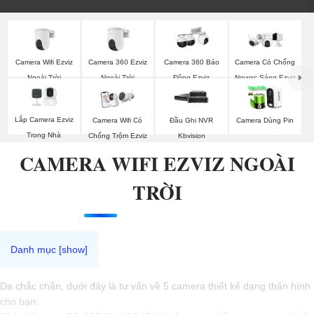
Camera Wifi Ezviz
Camera 360 Ezviz
Camera 360 Báo
Camera Có Chống
Ngoài Trời
Ngoài Trời
Động Ezviz
Ngược Sáng Ezviz
Lắp Camera Ezviz
Camera Wifi Có
Đầu Ghi NVR
Camera Dùng Pin
Trong Nhà
Chống Trộm Ezviz
Kbvision
CAMERA WIFI EZVIZ NGOÀI
TRỜI
Dạ chắc chắn, dưới đây là tư vấn về 5 camera thiết kế dạng thân hình
cho bạn: