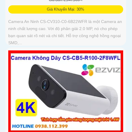
Giá Khuyến Mại: 30%
Camera An Ninh CS-CV310-C0-6B22WFR là một Camera an
ninh chất lượng cao. Với độ phân giải 2.0 MP, nó cho phép
bạn quan sát rõ nét và chi tiết. Hỗ trợ công nghệ hồng ngoại
SMD,...