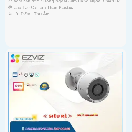
🔦 Xem ban đêm :
Hồng Ngoại 30m Hồng Ngoại Smart IR.
🐉️ Cấu Tạo Camera
Thân Plastic.
️💫 Ưu Điểm :
Thu Âm.