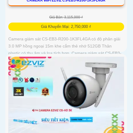
CAMERA WIFI EZVIZ CS-EB3-R200-1K3FL4GA
Giá Bán: 3,115,000 ₫
Giá Khuyến Mại: 2,750,000 ₫
Camera giám sát CS-EB3-R200-1K3FL4GA có độ phân giải
3.0 MP hồng ngoại 15m khe cắm thẻ nhớ 512GB Thân
plastic có thu âm và loa tích hợp. Camera giám sát CS-EB3-
R200-1K3FL4GA là...