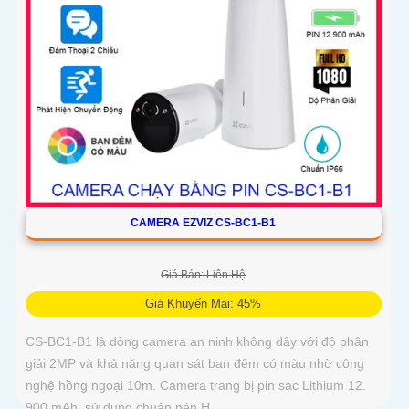
CAMERA EZVIZ CS-BC1-B1
Giá Bán: Liên Hệ
Giá Khuyến Mại: 45%
CS-BC1-B1 là dòng camera an ninh không dây với độ phân
giải 2MP và khả năng quan sát ban đêm có màu nhờ công
nghệ hồng ngoại 10m. Camera trang bị pin sạc Lithium 12.
900 mAh, sử dụng chuẩn nén H