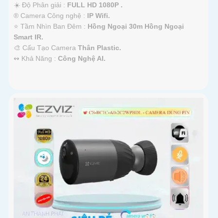
☀️ Độ Phân giải :
FULL HD 1080P .
®️ Camera Công nghệ :
IP Wifi.
⭐ Tầm Nhìn Ban Đêm :
Hồng Ngoại 30m Hồng Ngoại
Smart IR.
🎨 Cấu Tạo Camera
Thân Plastic.
️↭ Khả Năng :
Công Nghệ AI.