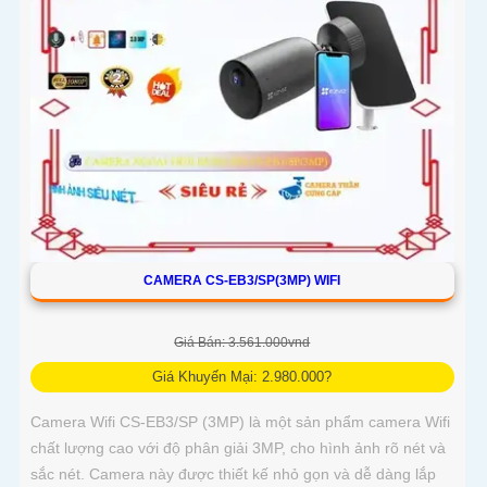
CAMERA CS-EB3/SP(3MP) WIFI
Giá Bán: 3.561.000vnd
Giá Khuyến Mại: 2.980.000?
Camera Wifi CS-EB3/SP (3MP) là một sản phẩm camera Wifi
chất lượng cao với độ phân giải 3MP, cho hình ảnh rõ nét và
sắc nét. Camera này được thiết kế nhỏ gọn và dễ dàng lắp