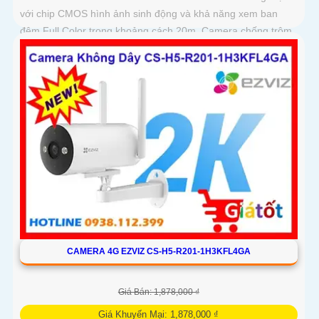
với chip CMOS hình ảnh sinh động và khả năng xem ban
đêm Full Color trong khoảng cách 20m. Camera chống trộm
hiệu quả giá rẻ và tiết kiệm có độ phân giải 3
CAMERA 4G EZVIZ CS-H5-R201-1H3KFL4GA
Giá Bán: 1,878,000 ₫
Giá Khuyến Mại: 1,878,000 ₫