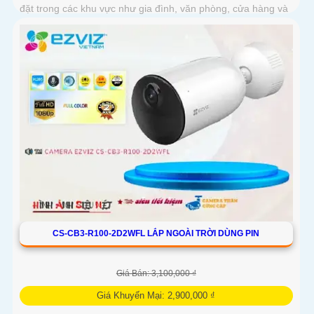
đặt trong các khu vực như gia đình, văn phòng, cửa hàng và
nhà kho
CS-CB3-R100-2D2WFL LẮP NGOÀI TRỜI DÙNG PIN
Giá Bán: 3,100,000 ₫
Giá Khuyến Mại: 2,900,000 ₫