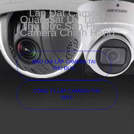
Lắp Đặt Camera
Quan Sát Uy Tín Tại
Thủ Đức Sản Phẩm
Camera Chính Hãng
BÁO GIÁ LẮP CAMERA TẠI
THỦ ĐỨC
CÔNG TY LẮP CAMERA THỦ
ĐỨC