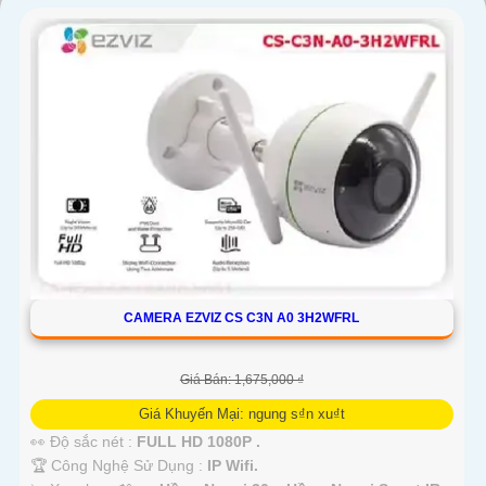
'
CAMERA EZVIZ CS C3N A0 3H2WFRL
Giá Bán: 1,675,000 ₫
Giá Khuyến Mại: ngung s₫n xu₫t
👀 Độ sắc nét :
FULL HD 1080P .
🏆 Công Nghệ Sử Dụng :
IP Wifi.