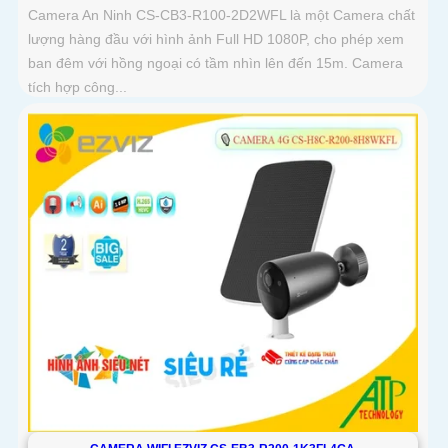
Camera An Ninh CS-CB3-R100-2D2WFL là một Camera chất
lượng hàng đầu với hình ảnh Full HD 1080P, cho phép xem
ban đêm với hồng ngoại có tầm nhìn lên đến 15m. Camera
tích hợp công...