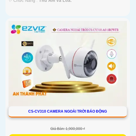
️✨ Chức Năng :
Thu Âm Và Loa.
CS-CV310 CAMERA NGOÀI TRỜI BÁO ĐỘNG
Giá Bán: 1,900,000 ₫