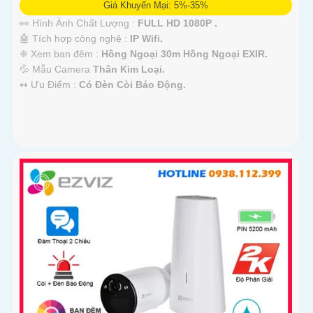
Giá Khuyến Mại: 5%-35%
👀 Hình Ành Chất Lượng :
FULL HD 1080P .
🤖️ Tích hợp công nghệ :
IP Wifi.
❈ Xem ban đêm :
Hồng Ngoại 30m Hồng Ngoại EXIR.
💦 Mẫu Camera
Thân Kim Loại.
️↭ Ưu Điểm :
Có Đèn Còi Báo Động.