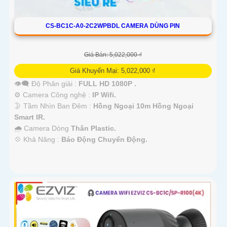
CS-BC1C-A0-2C2WPBDL CAMERA DÙNG PIN
Giá Bán: 5,022,000 ₫
Giá Khuyến Mại: 5,022,000 ₫
👁️‍🗨 Độ Phân giải :
FULL HD 1080P .
⚙ Camera Công nghệ :
IP Wifi.
🌛 Tầm Nhìn Ban Đêm :
Hồng Ngoại 10m Hồng Ngoại
Smart IR.
🌧️ Camera Dòng
Thân Plastic.
️💠 Khả Năng :
Báo Động Chuyển Động.