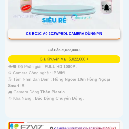
CS-BC1C-A0-2C2WPBDL CAMERA DÙNG PIN
Giá Bán: 5,022,000 ₫
Giá Khuyến Mại: 5,022,000 ₫
👁️‍🗨 Độ Phân giải :
FULL HD 1080P .
⚙ Camera Công nghệ :
IP Wifi.
🌛 Tầm Nhìn Ban Đêm :
Hồng Ngoại 10m Hồng Ngoại
Smart IR.
🌧️ Camera Dòng
Thân Plastic.
️💠 Khả Năng :
Báo Động Chuyển Động.