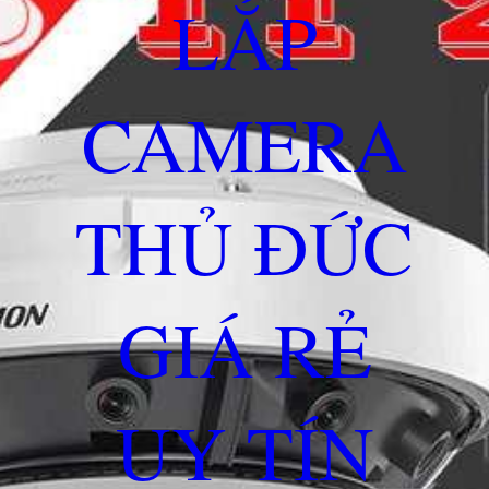
LẮP
CAMERA
THỦ ĐỨC
GIÁ RẺ
UY TÍN