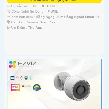
👀 Độ sắc nét :
FULL HD 1080P .
🏆 Công Nghệ Sử Dụng :
IP Wifi.
🔦 Xem ban đêm :
Hồng Ngoại 30m Hồng Ngoại Smart IR.
🐉️ Cấu Tạo Camera
Thân Plastic.
️💫 Ưu Điểm :
Thu Âm.