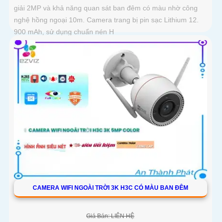
giải 2MP và khả năng quan sát ban đêm có màu nhờ công
nghệ hồng ngoại 10m. Camera trang bị pin sạc Lithium 12.
900 mAh, sử dụng chuẩn nén H
CAMERA WIFI NGOÀI TRỜI 3K H3C CÓ MÀU BAN ĐÊM
Giá Bán: LIÊN HỆ