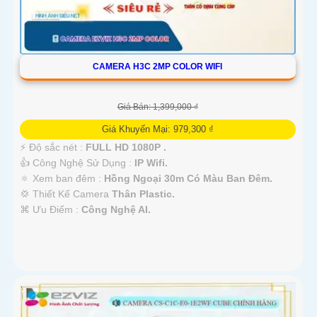
CAMERA H3C 2MP COLOR WIFI
Giá Bán: 1,399,000 ₫
Giá Khuyến Mại: 979,300 ₫
️⚡ Độ sắc nét :
FULL HD 1080P .
👍 Công Nghệ Sử Dụng :
IP Wifi.
🔅 Xem ban đêm :
Hồng Ngoại 30m Có Màu Ban Ðêm.
💢 Thiết Kế Camera
Thân Plastic.
️⌘ Ưu Điểm :
Công Nghệ AI.