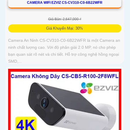
CAMERA WIFI EZVIZ CS-CV310-C0-6B22WFR
Giá Bán: 2,647,000 ₫
Giá Khuyến Mại: 30%
Camera An Ninh CS-CV310-C0-6B22WFR là một Camera an
ninh chất lượng cao. Với độ phân giải 2.0 MP, nó cho phép
bạn quan sát rõ nét và chi tiết. Hỗ trợ công nghệ hồng ngoại
SMD,...