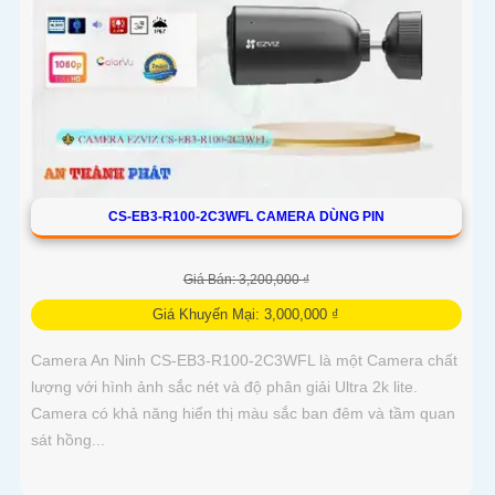
CS-EB3-R100-2C3WFL CAMERA DÙNG PIN
Giá Bán: 3,200,000 ₫
Giá Khuyến Mại: 3,000,000 ₫
Camera An Ninh CS-EB3-R100-2C3WFL là một Camera chất
lượng với hình ảnh sắc nét và độ phân giải Ultra 2k lite.
Camera có khả năng hiển thị màu sắc ban đêm và tầm quan
sát hồng...