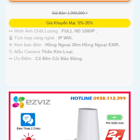
Giá Bán: 1,900,000 ₫
Giá Khuyến Mại: 5%-35%
👀 Hình Ành Chất Lượng :
FULL HD 1080P .
🤖️ Tích hợp công nghệ :
IP Wifi.
❈ Xem ban đêm :
Hồng Ngoại 30m Hồng Ngoại EXIR.
💦 Mẫu Camera
Thân Kim Loại.
️↭ Ưu Điểm :
Có Đèn Còi Báo Động.