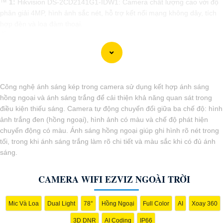
™️
1:
Hikvision DS-2CD2141G1-IDW1: Camera chất lượng cao với độ
phân giải 4MP, hình ảnh sắc nét, hỗ trợ kết nối mạng không dây, tích
hợp đèn và loa đàm thoại.
🗜️
2:
Dahua IPC-HDW5442TM-AS-LED: Camera Dome có đèn LED
hồng ngoại thông minh, chất lượng ảnh Full HD, khả năng chống nước
IP67 phù hợp cho sử dụng bên ngoài.
♚
3:
Reolink RLC-520A: Camera 5MP cung cấp hình ảnh sắc nét,
công nghệ Starlight giúp quay đêm rõ nét, hỗ trợ thẻ nhớ trực tiếp lên
Công nghệ ánh sáng kép trong camera sử dụng kết hợp ánh sáng
đến 256GB.
hồng ngoại và ánh sáng trắng để cải thiện khả năng quan sát trong
ϡ
4:
HiLook IPC-T260H: Camera IP 6MP, chất lượng hình ảnh sắc nét,
điều kiện thiếu sáng. Camera tự động chuyển đổi giữa ba chế độ: hình
khả năng chống nước IP67, góc quan sát rộng và tính năng phát hiện
ảnh trắng đen (hồng ngoại), hình ảnh có màu và chế độ phát hiện
chuyển động thông minh.
chuyển động có màu. Ánh sáng hồng ngoại giúp ghi hình rõ nét trong
💬
5:
Ezviz C6C: Camera IP xoay 360 độ, độ phân giải Full HD, hỗ trợ
tối, trong khi ánh sáng trắng làm rõ chi tiết và màu sắc khi có đủ ánh
đàm thoại 2 chiều, khả năng theo dõi chuyển động tự động và báo
sáng.
động qua smartphone.
Hi vọng danh sách trên sẽ giúp bạn chọn lựa được camera phù hợp
CAMERA WIFI EZVIZ NGOÀI TRỜI
với nhu cầu sử dụng của mình.
Mic Và Loa
Dual Light
78°
Hồng Ngoại
Full Color
AI
Xoay 360
3D DNR
AI Coding
IP66