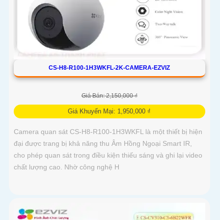
CS-H8-R100-1H3WKFL-2K-CAMERA-EZVIZ
Giá Bán: 2,150,000 ₫
Giá Khuyến Mại: 1,950,000 ₫
Camera quan sát CS-H8-R100-1H3WKFL là một thiết bị hiện
đại được trang bị khả năng thu Âm Hồng Ngoại Smart IR,
cho phép quan sát trong điều kiện thiếu sáng và ghi lại video
chất lượng cao. Nhờ công nghệ H