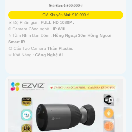
Giá Bán: 1,300,000 ₫
Giá Khuyến Mại: 910,000 ₫
☀️ Độ Phân giải :
FULL HD 1080P .
®️ Camera Công nghệ :
IP Wifi.
⭐ Tầm Nhìn Ban Đêm :
Hồng Ngoại 30m Hồng Ngoại
Smart IR.
🎨 Cấu Tạo Camera
Thân Plastic.
️↭ Khả Năng :
Công Nghệ AI.