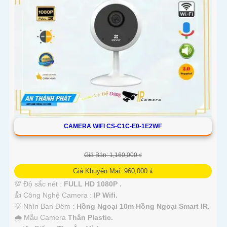
CAMERA WIFI CS-C1C-E0-1E2WF
Giá Bán: 1,160,000 ₫
Giá Khuyến Mại: 960,000 ₫
💯 Độ sắc nét :
FULL HD 1080P .
👍 Công Nghệ Camera :
IP Wifi.
💡 Nhìn Ban Đêm :
Hồng Ngoại 10m Hồng Ngoại Smart IR.
🌧️ Mẫu Camera
Thân Plastic.