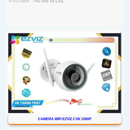
️⇝ Ưu Điểm :
Thu Âm Và Loa.
CAMERA WIFI EZVIZ C3N 1080P