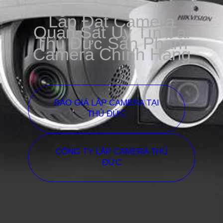
Lắp Đặt Camera
Quan Sát Uy Tín Tại
Thủ Đức Sản Phẩm
Camera Chính Hãng
BÁO GIÁ LẮP CAMERA TẠI
THỦ ĐỨC
CÔNG TY LẮP CAMERA THỦ
ĐỨC