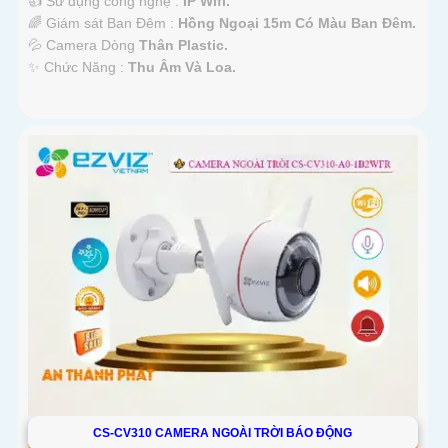
👍 Sử dụng công nghệ :
IP Wifi.
🌈 Giám sát Ban Đêm :
Hồng Ngoại 15m Có Màu Ban Ðêm.
💦 Camera Dòng
Thân Plastic.
️✨ Chức Năng :
Thu Âm Và Loa.
CS-CV310 CAMERA NGOÀI TRỜI BÁO ĐỘNG