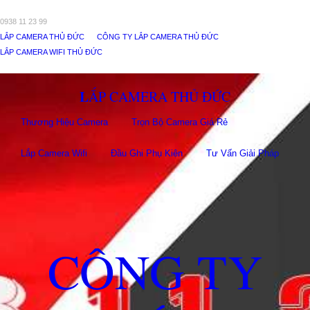
0938 11 23 99
LẮP CAMERA THỦ ĐỨC
CÔNG TY LẮP CAMERA THỦ ĐỨC
LẮP CAMERA WIFI THỦ ĐỨC
LẮP CAMERA THỦ ĐỨC
Thương Hiệu Camera
Trọn Bộ Camera Giá Rẻ
Lắp Camera Wifi
Đầu Ghi Phụ Kiên
Tư Vấn Giải Pháp
CÔNG TY