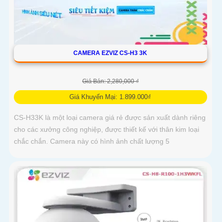
CAMERA EZVIZ CS-H3 3K
Giá Bán: 2,280,000 ₫
Giá Khuyến Mại: 1.899.000₫
CS-H33K là một loại camera giá rẻ được sản xuất dành riêng
cho các xưởng công nghiệp, được thiết kế với thân kim loại
chắc chắn. Camera này có hình ảnh chất lượng 5