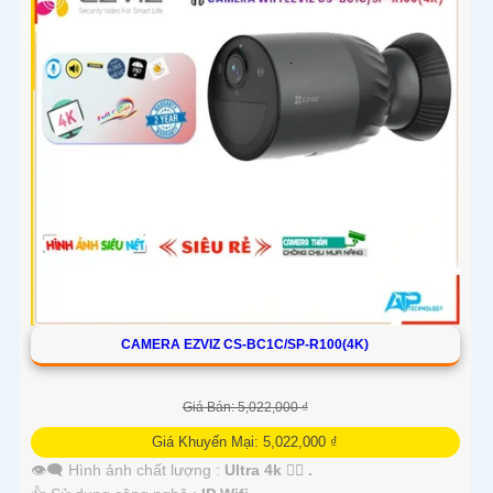
CAMERA EZVIZ CS-BC1C/SP-R100(4K)
Giá Bán: 5,022,000 ₫
Giá Khuyến Mại: 5,022,000 ₫
👁️‍🗨 Hình ảnh chất lượng :
Ultra 4k 👍🏾 .