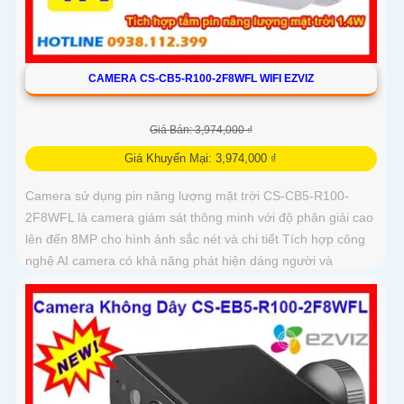
CAMERA CS-CB5-R100-2F8WFL WIFI EZVIZ
Giá Bán: 3,974,000 ₫
Giá Khuyến Mại: 3,974,000 ₫
Camera sử dụng pin năng lượng mặt trời CS-CB5-R100-
2F8WFL là camera giám sát thông minh với độ phân giải cao
lên đến 8MP cho hình ảnh sắc nét và chi tiết Tích hợp công
nghệ AI camera có khả năng phát hiện dáng người và
phương tiện báo động khi phát hiện xâm nhập Thiết kế bền
bỉ chống nước IP65 phù hợp lắp đặt trong mọi điều kiện thời
tiết. Camera An Ninh CS-CB5-R100-2F8WFL có khả năng còi
hú, đèn chớp báo động, Wifi Không Dây, chức năng AI deep
learning phân biệt người & phương tiện