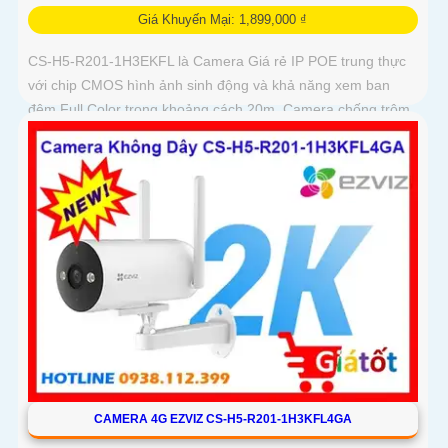
Giá Khuyến Mại: 1,899,000 ₫
CS-H5-R201-1H3EKFL là Camera Giá rẻ IP POE trung thực
với chip CMOS hình ảnh sinh động và khả năng xem ban
đêm Full Color trong khoảng cách 20m. Camera chống trộm
hiệu quả giá rẻ và tiết kiệm có độ phân giải 3
CAMERA 4G EZVIZ CS-H5-R201-1H3KFL4GA