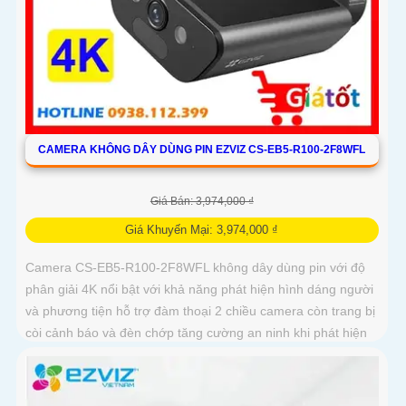
CAMERA KHÔNG DÂY DÙNG PIN EZVIZ CS-EB5-R100-2F8WFL
Giá Bán: 3,974,000 ₫
Giá Khuyến Mại: 3,974,000 ₫
Camera CS-EB5-R100-2F8WFL không dây dùng pin với độ
phân giải 4K nổi bật với khả năng phát hiện hình dáng người
và phương tiện hỗ trợ đàm thoại 2 chiều camera còn trang bị
còi cảnh báo và đèn chớp tăng cường an ninh khi phát hiện
sự xâm nhập camera tích hợp tấm pin năng lượng mặt trời
và pin sạc đạt chuẩn IP65 chống nước và bụi giúp hoạt động
bền bỉ trong mọi điều kiện thời tiết.