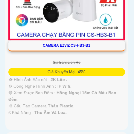
CAMERA EZVIZ CS-HB3-B1
Giá Bán: Liên Hệ
Giá Khuyến Mại: 45%
👁 Hình Ảnh Sắc nét :
2K Lite .
⚙ Công Nghệ Hình Ảnh :
IP Wifi.
🔴 Xem Được Ban Đêm :
Hồng Ngoại 15m Có Màu Ban
Ðêm.
🎨 Cấu Tạo Camera
Thân Plastic.
️₤ Khả Năng :
Thu Âm Và Loa.