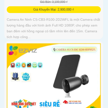
Giá Bán: 3,100,000 ₫
Giá Khuyến Mại: 2,900,000 ₫
Camera An Ninh CS-CB3-R100-2D2WFL là một Camera chất
lượng hàng đầu với hình ảnh Full HD 1080P, cho phép xem
ban đêm với hồng ngoại có tầm nhìn lên đến 15m. Camera
tích hợp công...