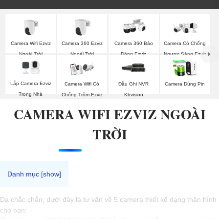
Camera Wifi Ezviz
Camera 360 Ezviz
Camera 360 Báo
Camera Có Chống
Ngoài Trời
Ngoài Trời
Động Ezviz
Ngược Sáng Ezviz
Lắp Camera Ezviz
Camera Wifi Có
Đầu Ghi NVR
Camera Dùng Pin
Trong Nhà
Chống Trộm Ezviz
Kbvision
CAMERA WIFI EZVIZ NGOÀI
TRỜI
Dạ chắc chắn, dưới đây là tư vấn về 5 camera thiết kế dạng thân hình
cho bạn: