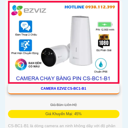
CAMERA EZVIZ CS-BC1-B1
Giá Bán: Liên Hệ
Giá Khuyến Mại: 45%
CS-BC1-B1 là dòng camera an ninh không dây với độ phân