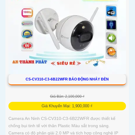
CS-CV310-C3-6B22WFR BÁO ĐỘNG NHÁY ĐÈN
Giá Bán: 2,100,000 ₫
Giá Khuyến Mại: 1,900,000 ₫
Camera An Ninh CS-CV310-C3-6B22WFR được thiết kế
chống bụi tinh tế với thân Plastic Màu sắt trong sáng.
Camera có độ phân giải 2.0 MP và tích hợp công nghệ IP