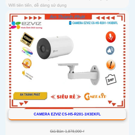
Wifi tiên tiến, dễ dàng sử dụng
CAMERA EZVIZ CS-H5-R201-1H3EKFL
Giá Bán: 1,878,000 ₫