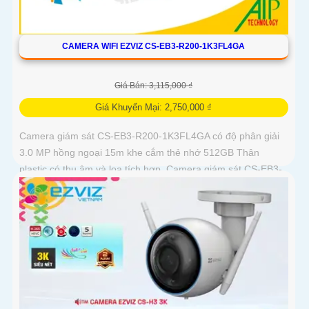
CAMERA WIFI EZVIZ CS-EB3-R200-1K3FL4GA
Giá Bán: 3,115,000 ₫
Giá Khuyến Mại: 2,750,000 ₫
Camera giám sát CS-EB3-R200-1K3FL4GA có độ phân giải
3.0 MP hồng ngoại 15m khe cắm thẻ nhớ 512GB Thân
plastic có thu âm và loa tích hợp. Camera giám sát CS-EB3-
R200-1K3FL4GA là...