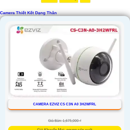
Camera Thiết Kết Dạng Thân
'
CAMERA EZVIZ CS C3N A0 3H2WFRL
Giá Bán: 1,675,000 ₫
Giá Khuyến Mại: ngung s₫n xu₫t