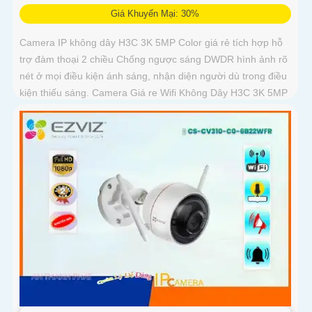
Giá Khuyến Mại: 30%
Camera IP không dây H3C 3K 5MP Color giá rẻ tích hợp hỗ
trợ đàm thoại 2 chiều Chống ngược sáng DWDR hình ảnh rõ
nét ở mọi điều kiện ánh sáng, nhận diện người dù trong điều
kiện thiếu sáng. Camera Giá re Wifi Không Dây H3C 3K 5MP
Color siêu sáng, đẹp