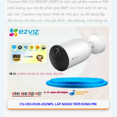
Camera Wifi CS-EB3/SP (3MP) là một sản phẩm camera Wifi
chất lượng cao với độ phân giải 3MP, cho hình ảnh rõ nét và
sắc nét. Camera này được thiết kế nhỏ gọn và dễ dàng lắp
đặt trong các khu vực như gia đình, văn phòng, cửa hàng và
nhà kho
CS-CB3-R100-2D2WFL LẮP NGOÀI TRỜI DÙNG PIN