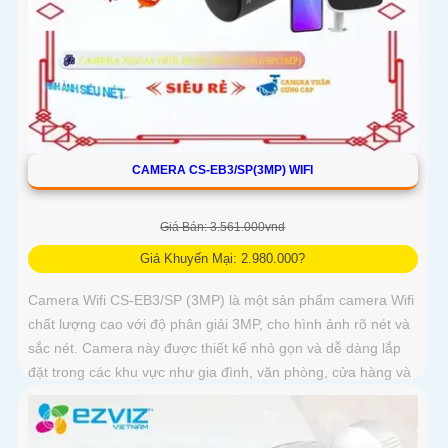
CAMERA CS-EB3/SP(3MP) WIFI
Giá Bán: 3.561.000vnd
Giá Khuyến Mại: 2.980.000?
Camera Wifi CS-EB3/SP (3MP) là một sản phẩm camera Wifi
chất lượng cao với độ phân giải 3MP, cho hình ảnh rõ nét và
sắc nét. Camera này được thiết kế nhỏ gọn và dễ dàng lắp
đặt trong các khu vực như gia đình, văn phòng, cửa hàng và
nhà kho