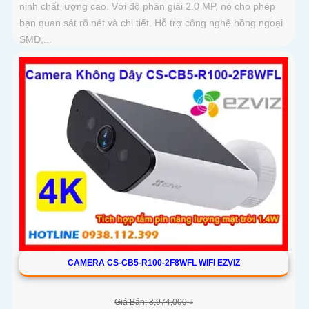
ninh chất lượng cao. Với độ phân giải 2.0 MP, nó cho phép
bạn quan sát rõ nét và chi tiết. Hỗ trợ công nghệ hồng ngoại
SMD,...
CAMERA CS-CB5-R100-2F8WFL WIFI EZVIZ
Giá Bán: 3,974,000 ₫