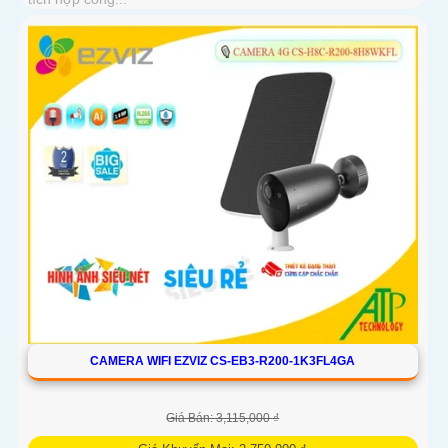
CAMERA WIFI EZVIZ CS-EB3-R200-1K3FL4GA
Giá Bán: 3,115,000 ₫