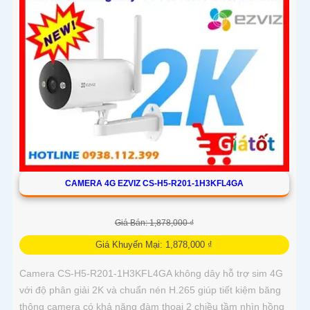
CAMERA 4G EZVIZ CS-H5-R201-1H3KFL4GA
Giá Bán: 1,878,000 ₫
Giá Khuyến Mại: 1,878,000 ₫
Camera CS-H5-R201-1H3KFL4GA không dây hỗ trợ sim 4G
với độ phân giải 2K và chuẩn nén H.265 giúp tiết kiệm băng
thông camera có khả năng đàm thoại 2 chiều tầm nhìn hồng