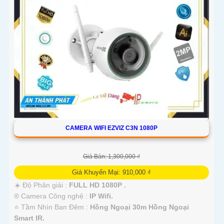
CAMERA WIFI EZVIZ C3N 1080P
Giá Bán: 1,300,000 ₫
Giá Khuyến Mại: 910,000 ₫
☀️ Độ Phân giải :
FULL HD 1080P .
®️ Camera Công nghệ :
IP Wifi.
⭐ Tầm Nhìn Ban Đêm :
Hồng Ngoại 30m Hồng Ngoại
Smart IR.