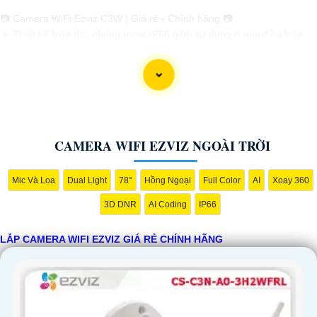
📷 Camera WiFi Ezviz C3W | Giá rẻ - Chính hãng 📷
🔹 Thiết kế hiện đại, chống nước IP66 giúp sử dụng ở mọi điều kiện
thời tiết.🔹 Độ phân giải Full HD 1080p, hình ảnh sắc nét, chất lượng
cao.🔹 Kết nối không dây qua WiFi, dễ dàng cài đặt và sử dụng.🔹 Hỗ
trợ thẻ nhớ lên đến 256GB, ghi lại và lưu trữ thông tin dễ dàng.🔹 Tính
năng cảnh báo chuyển động thông minh, giữ an ninh tốt hơn cho ngôi
nhà của bạn.
CAMERA WIFI EZVIZ NGOÀI TRỜI
Hy vọng mẫu tư giới thiệu trên sẽ giúp bạn trong việc quảng bá sản
phẩm Camera Wifi Ezviz. Nếu có bất kỳ ý kiến hoặc cần sự chỉnh sửa
Mic Và Loa
Dual Light
78°
Hồng Ngoại
Full Color
AI
Xoay 360
nào, bạn đừng ngần ngại để lại lời nhắn. Chúc bạn thành công!
3D DNR
AI Coding
IP66
LẮP CAMERA WIFI EZVIZ GIÁ RẺ CHÍNH HÃNG