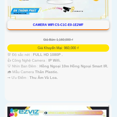
CAMERA WIFI CS-C1C-E0-1E2WF
Giá Bán: 1,160,000 ₫
Giá Khuyến Mại: 960,000 ₫
💯 Độ sắc nét :
FULL HD 1080P .
👍 Công Nghệ Camera :
IP Wifi.
💡 Nhìn Ban Đêm :
Hồng Ngoại 10m Hồng Ngoại Smart IR.
🌧️ Mẫu Camera
Thân Plastic.
️⇝ Ưu Điểm :
Thu Âm Và Loa.