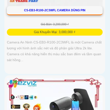
CS-EB3-R100-2C3WFL CAMERA DÙNG PIN
Giá Bán: 3,200,000 ₫
Giá Khuyến Mại: 3,000,000 ₫
Camera An Ninh CS-EB3-R100-2C3WFL là một Camera chất
lượng với hình ảnh sắc nét và độ phân giải Ultra 2k lite.
Camera có khả năng hiển thị màu sắc ban đêm và tầm quan
sát hồng...