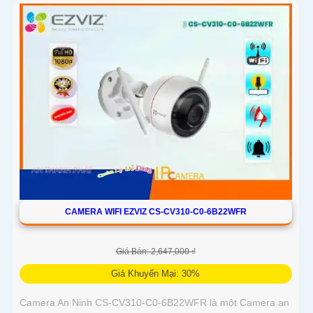
Color siêu sáng, đẹp
CAMERA WIFI EZVIZ CS-CV310-C0-6B22WFR
Giá Bán: 2,647,000 ₫
Giá Khuyến Mại: 30%
Camera An Ninh CS-CV310-C0-6B22WFR là một Camera an