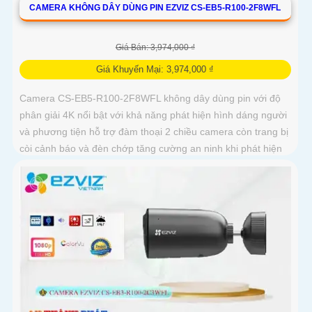
CAMERA KHÔNG DÂY DÙNG PIN EZVIZ CS-EB5-R100-2F8WFL
Giá Bán: 3,974,000 ₫
Giá Khuyến Mại: 3,974,000 ₫
Camera CS-EB5-R100-2F8WFL không dây dùng pin với độ
phân giải 4K nổi bật với khả năng phát hiện hình dáng người
và phương tiện hỗ trợ đàm thoại 2 chiều camera còn trang bị
còi cảnh báo và đèn chớp tăng cường an ninh khi phát hiện
sự xâm nhập camera tích hợp tấm pin năng lượng mặt trời
và pin sạc đạt chuẩn IP65 chống nước và bụi giúp hoạt động
bền bỉ trong mọi điều kiện thời tiết.