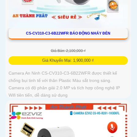
CS-CV310-C3-6B22WFR BÁO ĐỘNG NHÁY ĐÈN
Giá Bán: 2,100,000 ₫
Giá Khuyến Mại: 1,900,000 ₫
Camera An Ninh CS-CV310-C3-6B22WFR được thiết kế
chống bụi tinh tế với thân Plastic Màu sắt trong sáng.
Camera có độ phân giải 2.0 MP và tích hợp công nghệ IP
Wifi tiên tiến, dễ dàng sử dụng