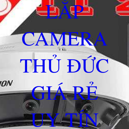
LẮP
CAMERA
THỦ ĐỨC
GIÁ RẺ
UY TÍN