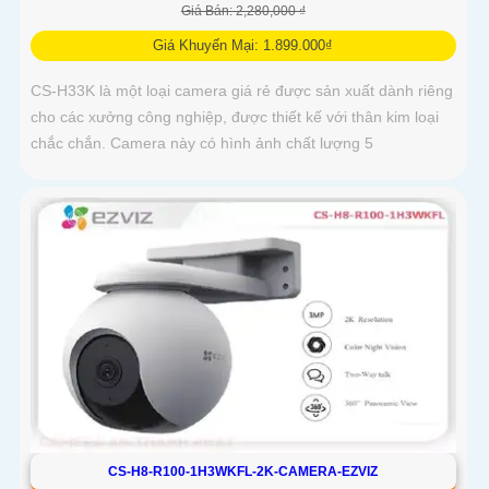
Giá Bán: 2,280,000 ₫
Giá Khuyến Mại: 1.899.000₫
CS-H33K là một loại camera giá rẻ được sản xuất dành riêng
cho các xưởng công nghiệp, được thiết kế với thân kim loại
chắc chắn. Camera này có hình ảnh chất lượng 5
CS-H8-R100-1H3WKFL-2K-CAMERA-EZVIZ