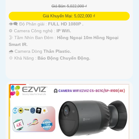
Giá Bán: 5,022,000 ₫
Giá Khuyến Mại: 5,022,000 ₫
👁️‍🗨 Độ Phân giải :
FULL HD 1080P .
⚙ Camera Công nghệ :
IP Wifi.
🌛 Tầm Nhìn Ban Đêm :
Hồng Ngoại 10m Hồng Ngoại
Smart IR.
🌧️ Camera Dòng
Thân Plastic.
️💠 Khả Năng :
Báo Động Chuyển Động.