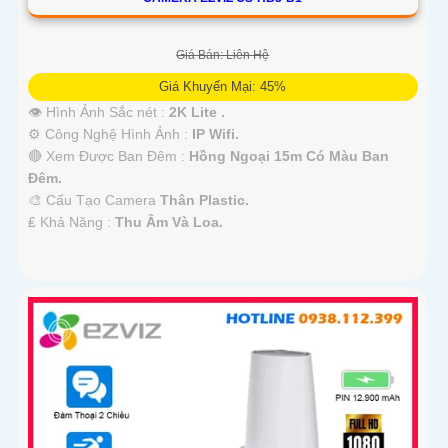
Giá Bán: Liên Hệ
Giá Khuyến Mại: 45%
👁 Hình Ảnh Sắc nét :
2K Lite .
⚙ Công Nghệ Hình Ảnh :
IP Wifi.
🔴 Xem Được Ban Đêm :
Hồng Ngoại 15m Có Màu Ban
Ðêm.
🎨 Cấu Tạo Camera
Thân Plastic.
️₤ Khả Năng :
Thu Âm Và Loa.