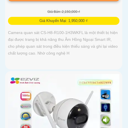
Giá Bán: 2,150,000 ₫
Giá Khuyến Mại: 1,950,000 ₫
Camera quan sát CS-H8-R100-1H3WKFL là một thiết bị hiện
đại được trang bị khả năng thu Âm Hồng Ngoại Smart IR,
cho phép quan sát trong điều kiện thiếu sáng và ghi lại video
chất lượng cao. Nhờ công nghệ H