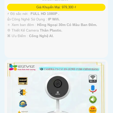
Giá Khuyến Mại: 979,300 ₫
️⚡ Độ sắc nét :
FULL HD 1080P .
👍 Công Nghệ Sử Dụng :
IP Wifi.
🔅 Xem ban đêm :
Hồng Ngoại 30m Có Màu Ban Ðêm.
💢 Thiết Kế Camera
Thân Plastic.
️⌘ Ưu Điểm :
Công Nghệ AI.