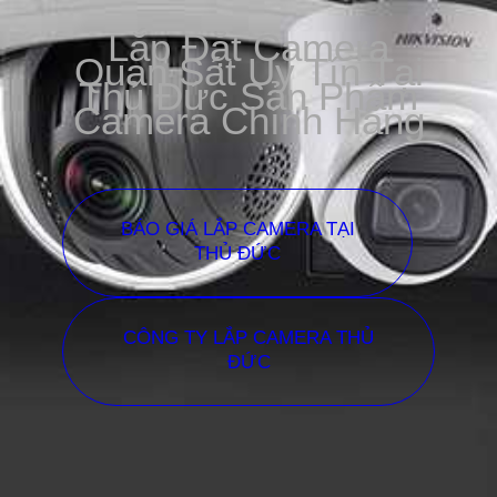
Lắp Đặt Camera
Quan Sát Uy Tín Tại
Thủ Đức Sản Phẩm
Camera Chính Hãng
BÁO GIÁ LẮP CAMERA TẠI
THỦ ĐỨC
CÔNG TY LẮP CAMERA THỦ
ĐỨC