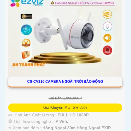
CS-CV310 CAMERA NGOÀI TRỜI BÁO ĐỘNG
Giá Bán: 1,900,000 ₫
Giá Khuyến Mại: 5%-35%
👀 Hình Ành Chất Lượng :
FULL HD 1080P .
🤖️ Tích hợp công nghệ :
IP Wifi.
❈ Xem ban đêm :
Hồng Ngoại 30m Hồng Ngoại EXIR.