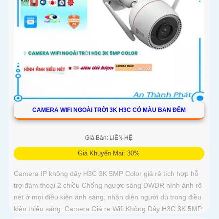
CAMERA WIFI NGOÀI TRỜI 3K H3C CÓ MÀU BAN ĐÊM
Giá Bán: LIÊN HỆ
Giá Khuyến Mại: 30%
Camera IP không dây H3C 3K 5MP Color giá rẻ tích hợp hỗ
trợ đàm thoại 2 chiều Chống ngược sáng DWDR hình ảnh rõ
nét ở mọi điều kiện ánh sáng, nhận diện người dù trong điều
kiện thiếu sáng. Camera Giá re Wifi Không Dây H3C 3K 5MP