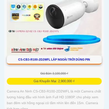
CS-CB3-R100-2D2WFL LẮP NGOÀI TRỜI DÙNG PIN
Giá Bán: 3,100,000 ₫
Giá Khuyến Mại: 2,900,000 ₫
Camera An Ninh CS-CB3-R100-2D2WFL là một Camera chất
lượng hàng đầu với hình ảnh Full HD 1080P, cho phép xem
ban đêm với hồng ngoại có tầm nhìn lên đến 15m. Camera
tích hợp công...