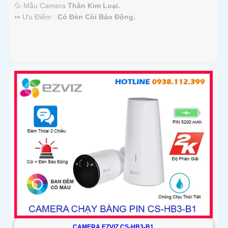
💦 Mẫu Camera
Thân Kim Loại.
️↭ Ưu Điểm :
Có Đèn Còi Báo Động.
CAMERA EZVIZ CS-HB3-B1