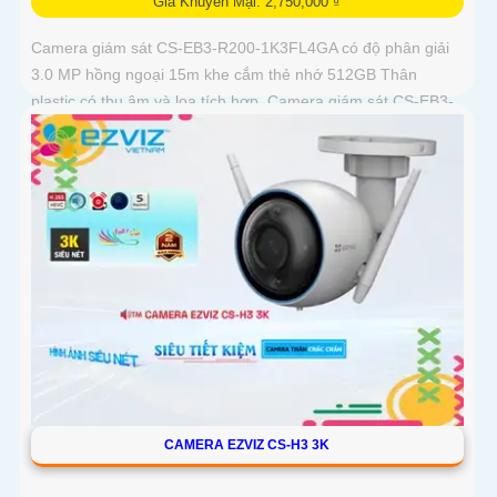
Giá Khuyến Mại: 2,750,000 ₫
Camera giám sát CS-EB3-R200-1K3FL4GA có độ phân giải
3.0 MP hồng ngoại 15m khe cắm thẻ nhớ 512GB Thân
plastic có thu âm và loa tích hợp. Camera giám sát CS-EB3-
R200-1K3FL4GA là...
CAMERA EZVIZ CS-H3 3K