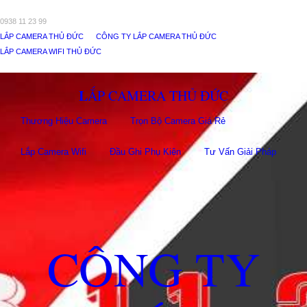
0938 11 23 99
LẮP CAMERA THỦ ĐỨC
CÔNG TY LẮP CAMERA THỦ ĐỨC
LẮP CAMERA WIFI THỦ ĐỨC
LẮP CAMERA THỦ ĐỨC
Thương Hiệu Camera
Trọn Bộ Camera Giá Rẻ
Lắp Camera Wifi
Đầu Ghi Phụ Kiên
Tư Vấn Giải Pháp
CÔNG TY