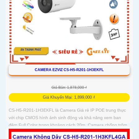
CAMERA EZVIZ CS-H5-R201-1H3EKFL
Giá Bán: 1,878,000 ₫
Giá Khuyến Mại: 1,899,000 ₫
CS-H5-R201-1H3EKFL là Camera Giá rẻ IP POE trung thực
với chip CMOS hình ảnh sinh động và khả năng xem ban
đêm Full Color trong khoảng cách 20m. Camera chống trộm
hiệu quả giá rẻ và tiết kiệm có độ phân giải 3