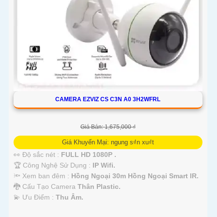
'
CAMERA EZVIZ CS C3N A0 3H2WFRL
Giá Bán: 1,675,000 ₫
Giá Khuyến Mại: ngung s₫n xu₫t
👀 Độ sắc nét :
FULL HD 1080P .
🏆 Công Nghệ Sử Dụng :
IP Wifi.
🔦 Xem ban đêm :
Hồng Ngoại 30m Hồng Ngoại Smart IR.
🐉️ Cấu Tạo Camera
Thân Plastic.
️💫 Ưu Điểm :
Thu Âm.