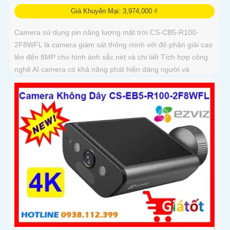
Giá Khuyến Mại: 3,974,000 ₫
Camera sử dụng pin năng lượng mặt trời CS-CB5-R100-
2F8WFL là camera giám sát thông minh với độ phân giải cao
lên đến 8MP cho hình ảnh sắc nét và chi tiết Tích hợp công
nghệ AI camera có khả năng phát hiện dáng người và
phương tiện báo động khi phát hiện xâm nhập Thiết kế bền
bỉ chống nước IP65 phù hợp lắp đặt trong mọi điều kiện thời
tiết. Camera An Ninh CS-CB5-R100-2F8WFL có khả năng còi
hú, đèn chớp báo động, Wifi Không Dây, chức năng AI deep
learning phân biệt người & phương tiện