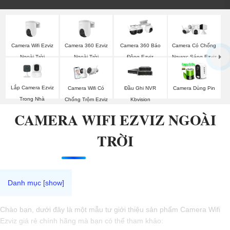
Camera Wifi Ezviz
Camera 360 Ezviz
Camera 360 Báo
Camera Có Chống
Ngoài Trời
Ngoài Trời
Động Ezviz
Ngược Sáng Ezviz
Lắp Camera Ezviz
Camera Wifi Có
Đầu Ghi NVR
Camera Dùng Pin
Trong Nhà
Chống Trộm Ezviz
Kbvision
CAMERA WIFI EZVIZ NGOÀI
TRỜI
Chào bạn, dưới đây là một mẫu tư giới thiệu sản phẩm Camera Wifi
Ezviz giá rẻ chính hãng mà bạn có thể tham khảo: