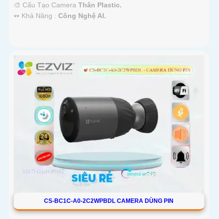
🎨 Cấu Tạo Camera
Thân Plastic.
️↭ Khả Năng :
Công Nghệ AI.
CS-BC1C-A0-2C2WPBDL CAMERA DÙNG PIN