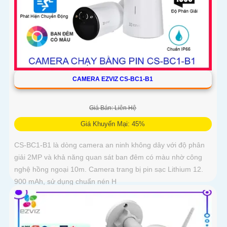
CAMERA EZVIZ CS-BC1-B1
Giá Bán: Liên Hệ
Giá Khuyến Mại: 45%
CS-BC1-B1 là dòng camera an ninh không dây với độ phân
giải 2MP và khả năng quan sát ban đêm có màu nhờ công
nghệ hồng ngoại 10m. Camera trang bị pin sạc Lithium 12.
900 mAh, sử dụng chuẩn nén H