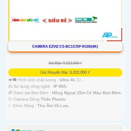
CAMERA EZVIZ CS-BC1C/SP-R100(4K)
Giá Bán: 5,022,000 ₫
Giá Khuyến Mại: 5,022,000 ₫
👁️‍🗨 Hình ảnh chất lượng :
Ultra 4k 👍🏾 .
👍 Sử dụng công nghệ :
IP Wifi.
🌈 Giám sát Ban Đêm :
Hồng Ngoại 15m Có Màu Ban Ðêm.
💦 Camera Dòng
Thân Plastic.
️✨ Chức Năng :
Thu Âm Và Loa.