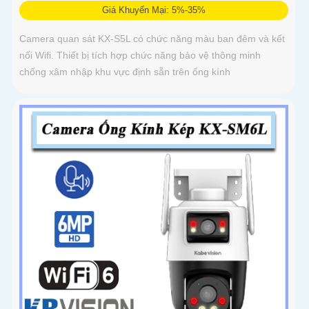
Giá Khuyến Mại: 5%-35%
Camera quan sát KX-S5L có chức năng màu ban đêm và kết
nối Wifi. Thiết bị tích hợp chức năng bảo vệ thông minh
chống xâm nhập khu vực định sẵn trên ống kính