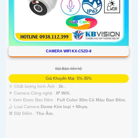
CAMERA WIFI KX-C52D-8
Giá Bán: liên hệ
Giá Khuyến Mại: 5%-35%
🔆 Chất lượng hình Ảnh :
3k .
⚜️ Camera Công nghệ :
IP Wifi.
⭐ Xem Được Ban Đêm :
Full Color 30m Có Màu Ban Ðêm.
🤹 Loại Camera
Dome Kim loại + Nhựa.
️⌘ Đặt Điểm :
Thu Âm.