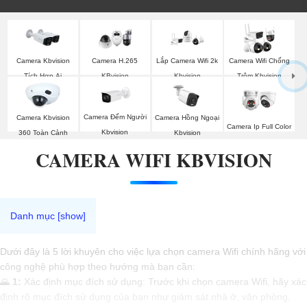
Camera Kbvision
Camera H.265
Lắp Camera Wifi 2k
Camera Wifi Chống
Tích Hợp Ai
KBvision
Kbvision
Trộm Kbvision
Camera Đếm Người
Camera Kbvision
Camera Hồng Ngoại
Camera Ip Full Color
Kbvision
360 Toàn Cảnh
Kbvision
CAMERA WIFI KBVISION
Dưới đây là 5 lời khuyên cho việc lựa chọn camera Wifi chính hãng với
công nghệ phù hợp theo hướng mà bạn cần:
🌄
1:
Xác định mục đích sử dụng: Trước khi chọn camera Wifi, hãy xác
định rõ mục đích sử dụng của bạn như giám sát nhà ở, văn phòng,