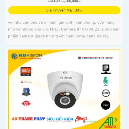
Giá Bán: 1,108,000 ₫
Giá Khuyến Mại: 30%
với nhu cầu bảo vệ an ninh gia đình, văn phòng, cửa hàng
nhỏ và những khu vực khác. Camera IP KX-WF21 là một sản
phẩm camera giá rẻ nhưng với chất lượng đáng tin cậy