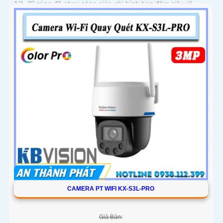
1/1. 8" cùng độ nhạy sáng giúp ghi hình ban đêm siêu rõ.
Tích hợp Auto Tracking, phát hiện người, phương tiện, quay
quét tự...
CAMERA PT WIFI KX-S3L-PRO
Giá Bán: