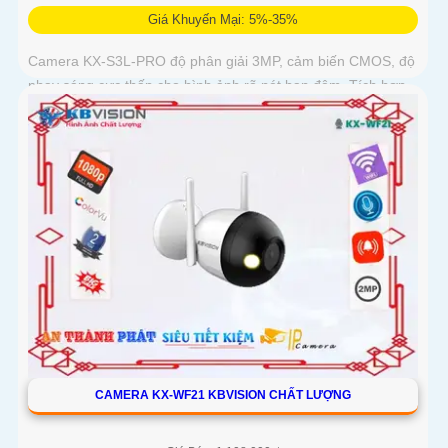
Giá Khuyến Mại: 5%-35%
Camera KX-S3L-PRO độ phân giải 3MP, cảm biến CMOS, độ
nhạy sáng cực thấp cho hình ảnh rõ nét ban đêm. Tích hợp
WiFi 6, hỗ trợ Auto Tracking, phát hiện người và phương tiện,
đàm thoại 2 chiều, báo động còi hú, đèn chớp
CAMERA KX-WF21 KBVISION CHẤT LƯỢNG