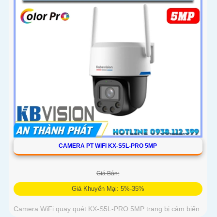
CAMERA PT WIFI KX-S5L-PRO 5MP
Giá Bán:
Giá Khuyến Mại: 5%-35%
Camera WiFi quay quét KX-S5L-PRO 5MP trang bị cảm biến