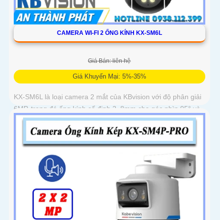
CAMERA WI-FI 2 ỐNG KÍNH KX-SM6L
Giá Bán: liên hệ
Giá Khuyến Mại: 5%-35%
KX-SM6L là loại camera 2 mắt của KBvision với độ phân giải
6MP, trong đó ống kính cố định 2. 8mm cho góc nhìn 95° và
ống kính quay quét 6mm điều khiển từ xa góc ngang 352°