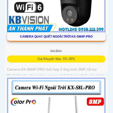
CAMERA QUAY QUÉT NGOÀI TRỜI KX-SM4P-PRO
Giá Bán:
Giá Khuyến Mại: 5%-35%
Camera KX-SM4P-PRO tích hợp 2 ống kính 2MP, hỗ trợ
Starlight siêu nhạy sáng, quay quét linh hoạt, chiếu sáng kép
thông minh và LED ánh sáng ấm 30m. Công nghệ AI-ISP kết
hợp cảm biến lớn tối ưu hình ảnh ban đêm