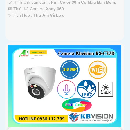
🌙 Hình ảnh ban đêm :
Full Color 30m Có Màu Ban Ðêm.
🎼️ Thiết Kế Camera
Xoay 360.
️✨ Tích Hợp :
Thu Âm Và Loa.