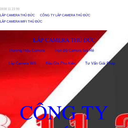
0938 11 23 99
LẮP CAMERA THỦ ĐỨC
CÔNG TY LẮP CAMERA THỦ ĐỨC
LẮP CAMERA WIFI THỦ ĐỨC
LẮP CAMERA THỦ ĐỨC
Thương Hiệu Camera
Trọn Bộ Camera Giá Rẻ
Lắp Camera Wifi
Đầu Ghi Phụ Kiên
Tư Vấn Giải Pháp
CÔNG TY