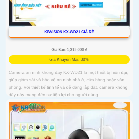
KBVISION KX-WD21 GIÁ RẺ
Giá Bán: 1,312,000 ₫
Giá Khuyến Mại: 30%
Camera an ninh không dây KX-WD21 là một thiết bị hiện đại,
giúp giám sát và bảo vệ an ninh nhà ở, cửa hàng hoặc văn
phòng. Với thiết kế tinh tế và dễ dàng lắp đặt, camera không
dây này mang đến sự tiện lợi cho người dùng