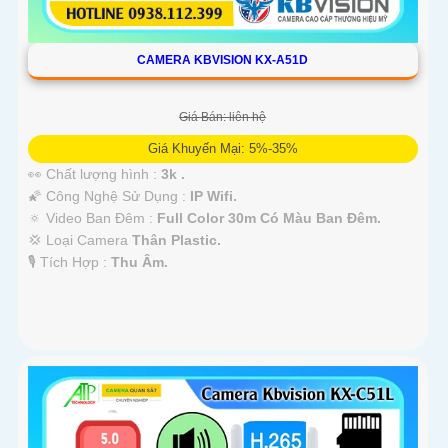
CAMERA KBVISION KX-A51D
Giá Bán: liên hệ
Giá Khuyến Mại: 5%-35%
👀 Chất lượng hình :
3k .
🌠 Công Nghệ Sử Dụng :
IP Wifi.
🔅 Video Ban Đêm :
Full Color 30m Có Màu Ban Ðêm.
💢 Loại Camera
Thân Plastic.
️🎙 Tích Hợp :
Thu Âm.