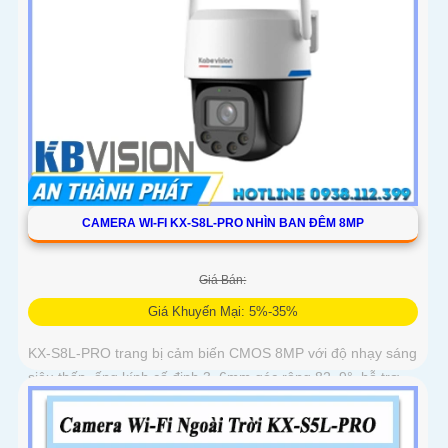
CAMERA WI-FI KX-S8L-PRO NHÌN BAN ĐÊM 8MP
Giá Bán:
Giá Khuyến Mại: 5%-35%
KX-S8L-PRO trang bị cảm biến CMOS 8MP với độ nhạy sáng
siêu thấp, ống kính cố định 3. 6mm góc rộng 82. 9°, hỗ trợ
quay quét tự động, Auto Tracking theo dõi đối tượng