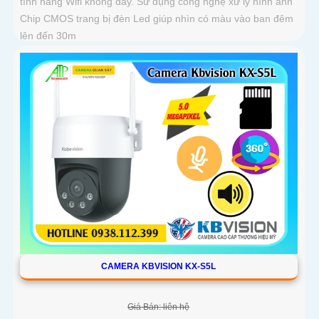
tính năng Wifi không dây. Sử dụng công nghệ xử lý hình ảnh
Chip CMOS trang bị đèn Led giúp nhìn có màu vào ban đêm
lên đến 30m
CAMERA KBVISION KX-S5L
Giá Bán: liên hệ