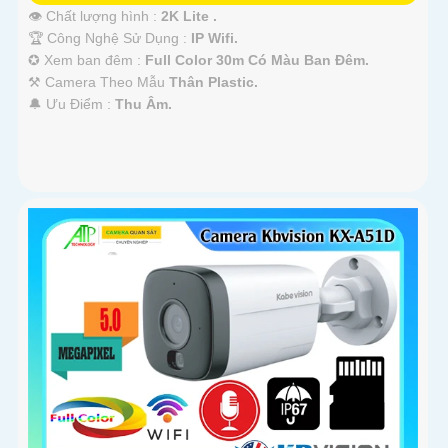
👁 Chất lượng hình :
2K Lite .
🏆 Công Nghệ Sử Dụng :
IP Wifi.
✪ Xem ban đêm :
Full Color 30m Có Màu Ban Ðêm.
⚒ Camera Theo Mẫu
Thân Plastic.
️🔔 Ưu Điểm :
Thu Âm.