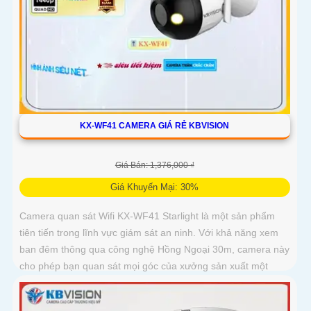
KX-WF41 CAMERA GIÁ RẺ KBVISION
Giá Bán: 1,376,000 ₫
Giá Khuyến Mại: 30%
Camera quan sát Wifi KX-WF41 Starlight là một sản phẩm
tiên tiến trong lĩnh vực giám sát an ninh. Với khả năng xem
ban đêm thông qua công nghệ Hồng Ngoại 30m, camera này
cho phép bạn quan sát mọi góc của xưởng sản xuất một
cách sáng mịn