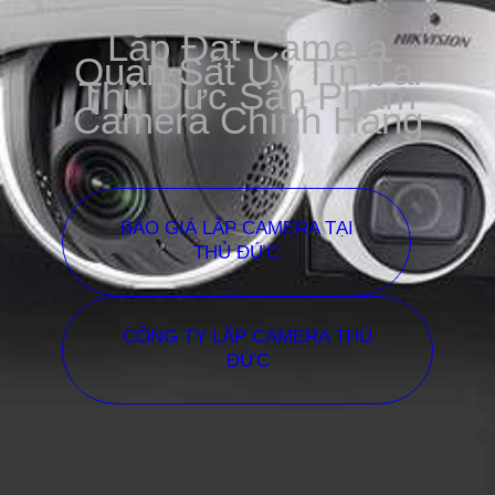
Lắp Đặt Camera
Quan Sát Uy Tín Tại
Thủ Đức Sản Phẩm
Camera Chính Hãng
BÁO GIÁ LẮP CAMERA TẠI
THỦ ĐỨC
CÔNG TY LẮP CAMERA THỦ
ĐỨC