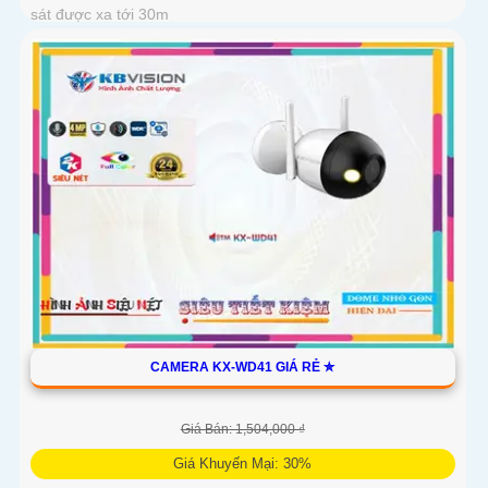
sát được xa tới 30m
CAMERA KX-WD41 GIÁ RẺ ✮
Giá Bán: 1,504,000 ₫
Giá Khuyến Mại: 30%