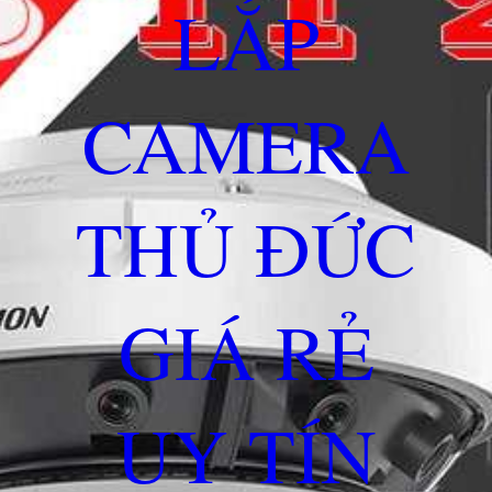
LẮP
CAMERA
THỦ ĐỨC
GIÁ RẺ
UY TÍN