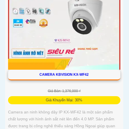
CAMERA KBVISION KX-WF42
Giá Bán: 1,376,000 ₫
Giá Khuyến Mại: 30%
Camera an ninh không dây IP KX-WF42 là một sản phẩm
chất lượng với hình ảnh sắt nét lên đến 4.0 MP. Sản phẩm
được trang bị công nghệ thiếu sáng Hồng Ngoại giúp quan