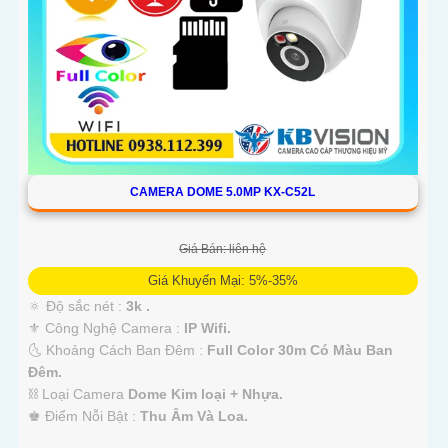
CAMERA DOME 5.0MP KX-C52L
Giá Bán: liên hệ
Giá Khuyến Mại: 5%-35%
🔅 Độ sắc nét :
3k .
⚜️ Công Nghệ Camera :
IP Wifi.
🌜 Khoảng Cách Ban Đêm :
Full Color 30m Có Màu Ban
Ðêm.
⛓ Loại Camera
Dome Kim loại + Nhựa.
️♚ Điểm Nỗi Bật :
Thu Âm Và Loa.