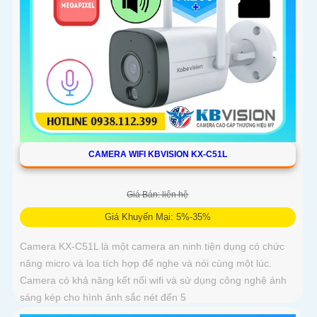
CAMERA WIFI KBVISION KX-C51L
Giá Bán: liên hệ
Giá Khuyến Mại: 5%-35%
Camera KX-C51L là một camera an ninh tiện dụng có chức
năng micro và loa tích hợp để nghe và nói cùng một lúc.
Camera có khả năng kết nối wifi và sử dụng công nghệ ánh
sáng kép cho hình ảnh sắc nét đến 5