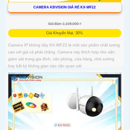
CAMERA KBVISION GIÁ RẺ KX-WF22
Giá Bán: 1,108,000 ₫
Giá Khuyến Mại: 30%
Camera IP không dây KX-WF22 là một sản phẩm chất lượng
cao với giá cả phải chăng. Camera này thích hợp cho việc
giám sát trong gia đình, văn phòng, cửa hàng, nhà xưởng
hay bất kỳ không gian nào cần quan sát