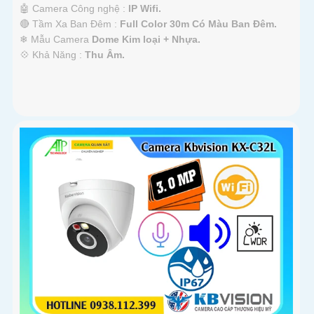
🤖️ Camera Công nghệ :
IP Wifi.
🔴 Tầm Xa Ban Đêm :
Full Color 30m Có Màu Ban Ðêm.
❄ Mẫu Camera
Dome Kim loại + Nhựa.
️💠 Khả Năng :
Thu Âm.