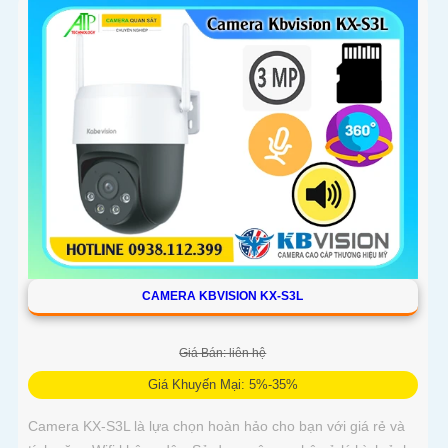
CAMERA KBVISION KX-S3L
Giá Bán: liên hệ
Giá Khuyến Mại: 5%-35%
Camera KX-S3L là lựa chọn hoàn hảo cho bạn với giá rẻ và