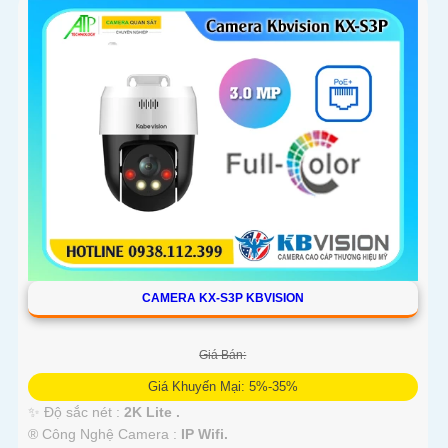
'
CAMERA KX-S3P KBVISION
Giá Bán:
Giá Khuyến Mại: 5%-35%
✨ Độ sắc nét :
2K Lite .
®️ Công Nghệ Camera :
IP Wifi.