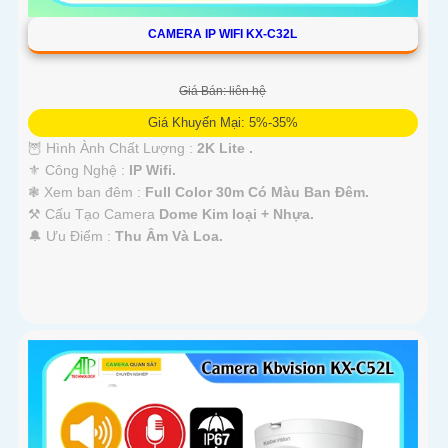
CAMERA IP WIFI KX-C32L
Giá Bán: liên hệ
Giá Khuyến Mại: 5%-35%
🦉 Hình Ành Chất Lượng :
2K Lite .
⚜️ Công Nghệ :
IP Wifi.
❃ Xem ban đêm :
Full Color 30m Có Màu Ban Ðêm.
⚒ Cấu Tạo Camera
Dome Kim loại + Nhựa.
️🔔 Ưu Điểm :
Thu Âm Và Loa.