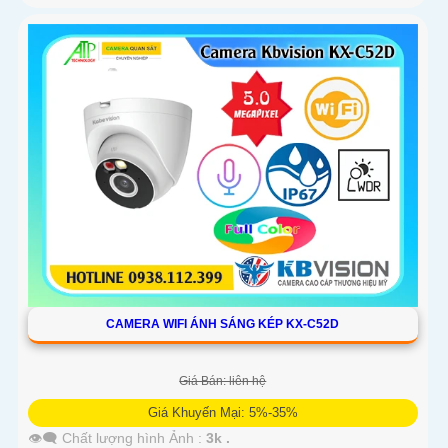
CAMERA WIFI ÁNH SÁNG KÉP KX-C52D
Giá Bán: liên hệ
Giá Khuyến Mại: 5%-35%
👁️‍🗨 Chất lượng hình Ảnh :
3k .