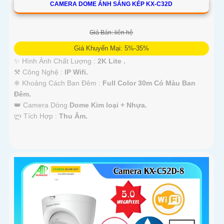
CAMERA DOME ÁNH SÁNG KÉP KX-C32D
Giá Bán: liên hệ
Giá Khuyến Mại: 5%-35%
✨ Hình Ành Chất Lượng :
2K Lite .
⚒ Công Nghệ :
IP Wifi.
❈ Khoảng Cách Ban Đêm :
Full Color 30m Có Màu Ban
Ðêm.
👑 Camera Dòng
Dome Kim loại + Nhựa.
️ლ Tích Hợp :
Thu Âm.