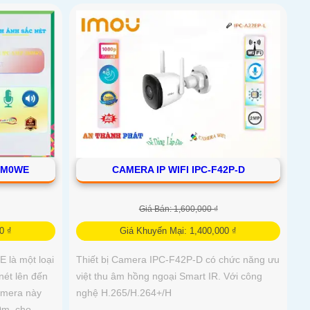
3M0WE
CAMERA IP WIFI IPC-F42P-D
Giá Bán: 1,600,000 ₫
0 ₫
Giá Khuyến Mại: 1,400,000 ₫
 là một loại
Thiết bị Camera IPC-F42P-D có chức năng ưu
nét lên đến
việt thu âm hồng ngoại Smart IR. Với công
amera này
nghệ H.265/H.264+/H
30m, cho