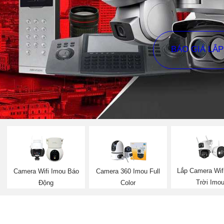
BÁO GIÁ LẮ
Lắp Camera Wif
Camera Wifi Imou Báo
Camera 360 Imou Full
Trời Imo
Động
Color