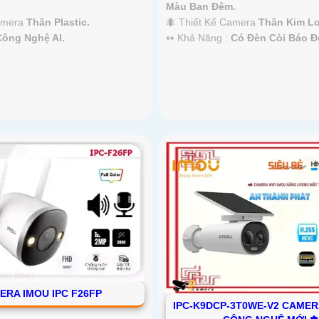
Màu Ban Đêm.
🐜 Thiết Kế Camera
Thân Kim Lo
Camera
Thân Plastic.
️↭ Khả Năng :
Có Đèn Còi Báo Đ
Công Nghệ AI.
ERA IMOU IPC F26FP
IPC-K9DCP-3T0WE-V2 CAMER