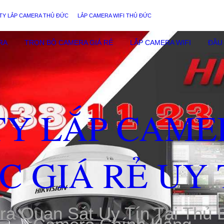
TY LẮP CAMERA THỦ ĐỨC
LẮP CAMERA WIFI THỦ ĐỨC
RA
TRỌN BỘ CAMERA GIÁ RẺ
LẮP CAMERA WIFI
ĐẦU 
TY LẮP CAME
C GIÁ RẺ UY 
ra Quan Sát Uy Tín Tại Thủ