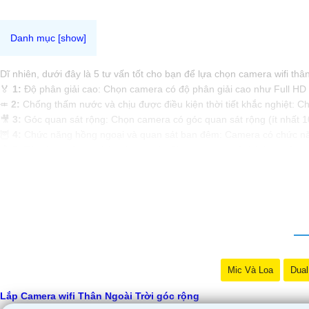
Dĩ nhiên, dưới đây là 5 tư vấn tốt cho bạn để lựa chọn camera wifi th
️🏅
1:
Độ phân giải cao: Chọn camera có độ phân giải cao như Full HD 
⤂
2:
Chống thấm nước và chịu được điều kiện thời tiết khắc nghiệt: Ch
🎥
3:
Góc quan sát rộng: Chọn camera có góc quan sát rộng (ít nhất 10
🦉
4:
Chức năng hồng ngoại và quan sát ban đêm: Camera có chức năn
📩
5:
Tích hợp công nghệ thông minh: Chọn camera có tích hợp công n
Hy vọng những tư vấn trên sẽ giúp bạn chọn được camera wifi thân ngo
Mic Và Loa
Dual
Lắp Camera wifi Thân Ngoài Trời góc rộng