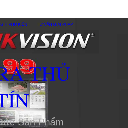
GHI PHỤ KIÊN
TƯ VẤN GIẢI PHÁP
RA THỦ
TÍN
 Đức Sản Phẩm