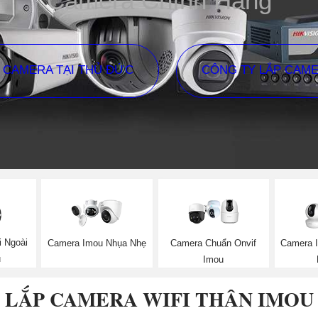
Camera Chính Hãng
P CAMERA TẠI THỦ ĐỨC
CÔNG TY LẮP CAM
i Ngoài
Camera Imou Nhụa Nhẹ
Camera Chuẩn Onvif
Camera 
u
Imou
LẮP CAMERA WIFI THÂN IMOU