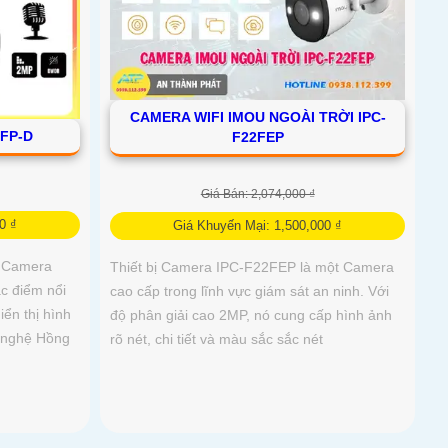
CAMERA WIFI IMOU NGOÀI TRỜI IPC-
2FP-D
F22FEP
Giá Bán: 2,074,000 ₫
0 ₫
Giá Khuyến Mại: 1,500,000 ₫
t Camera
Thiết bị Camera IPC-F22FEP là một Camera
ặc điểm nổi
cao cấp trong lĩnh vực giám sát an ninh. Với
ển thị hình
độ phân giải cao 2MP, nó cung cấp hình ảnh
 nghệ Hồng
rõ nét, chi tiết và màu sắc sắc nét