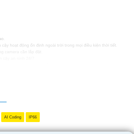
ao.
y hoạt động ổn định ngoài trời trong mọi điều kiện thời tiết.
ng camera cần lắp đặt.
 cậy an ninh 24/7
sớm về các sự cố có thể xảy ra.
 tin hoặc tư vấn chi tiết hơn, đừng ngần ngại để lại câu hỏi.
AI Coding
IP66