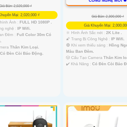
CÔNG NGHỆ MỚI ✽
Giá Bán: 2,020,000 ₫
Khuyến Mại: 2,020,000 ₫
Giá Bán: 2,300,000 ₫
 hình Ảnh :
FULL HD 1080P .
Giá Khuyến Mại: 2,000,00
ng nghệ :
IP Wifi.
🔆 Hình Ảnh Sắc nét :
2K Lite .
an Đêm :
Full Color 30m Có
🌠 Trang Bị Công Nghệ :
IP Wifi.
.
🔴 Khi xem thiếu sáng :
Hồng Ngo
amera
Thân Kim Loại.
Màu Ban Ðêm.
:
Có Đèn Còi Báo Động.
🎲 Cấu Tạo Camera
Thân Kim lo
️✔️ Khả Năng :
Có Ðèn Còi Báo Đ