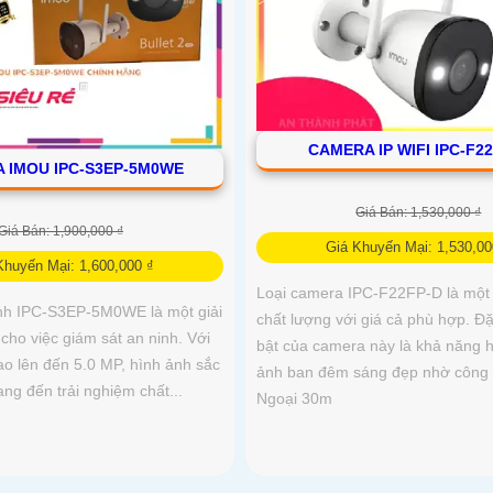
CAMERA IP WIFI IPC-F2
 IMOU IPC-S3EP-5M0WE
Giá Bán: 1,530,000 ₫
Giá Bán: 1,900,000 ₫
Giá Khuyến Mại: 1,530,00
Khuyến Mại: 1,600,000 ₫
Loại camera IPC-F22FP-D là mộ
nh IPC-S3EP-5M0WE là một giải
chất lượng với giá cả phù hợp. Đ
 cho việc giám sát an ninh. Với
bật của camera này là khả năng hi
ao lên đến 5.0 MP, hình ảnh sắc
ảnh ban đêm sáng đẹp nhờ công
mang đến trải nghiệm chất...
Ngoại 30m