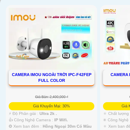
CAMERA IMOU NGOÀI TRỜI IPC-F42FEP
CAMERA I
FULL COLOR
Giá Bán: 2,400,000 ₫
Giá Khuyến Mại: 30%
Giá 
️⚡ Độ Phân giải :
Ultra 2k .
🔅 Chất lượng
👍 Công Nghệ Camera :
IP Wifi.
✳️ Công Nghệ
❂ Xem ban đêm :
Hồng Ngoại 30m Có Màu
🔅 Xem ban đ