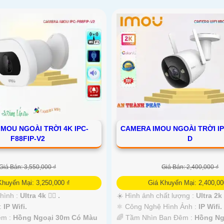
CAMERA IMOU NGOÀI TRỜI IP
MOU NGOÀI TRỜI 4K IPC-
D
F88FIP-V2
Giá Bán: 2,400,000 ₫
Giá Bán: 3,550,000 ₫
Giá Khuyến Mại: 2,400,00
Khuyến Mại: 3,250,000 ₫
☀️ Hình ảnh chất lượng :
Ultra 2k 
 hình :
Ultra 4k 👍🏾 .
⚛️ Công Nghệ Hình Ảnh :
IP Wifi.
 :
IP Wifi.
🌈 Tầm Nhìn Ban Đêm :
Hồng Ng
êm :
Hồng Ngoại 30m Có Màu