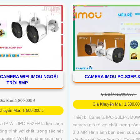
 CAMERA WIFI IMOU NGOÀI
CAMERA IMOU PC-S3EP-
TRỜI 5MP
Giá Bán: 1,800,000 ₫
Giá Bán: 1,800,000 ₫
Giá Khuyến Mại: 1,500,00
Khuyến Mại: 1,500,000 ₫
Thiết bị Camera IPC-S3EP-3M0WE
a IP Wifi IPC-F52FP là lựa chọn
camera giá rẻ với chất lượng sắc 
công trình với chất lượng sắc nét
3.0 MP. Hình ảnh ban đêm của c
egapixel. Với khả năng xem ban
rất đẹp với tính năng Full Color 