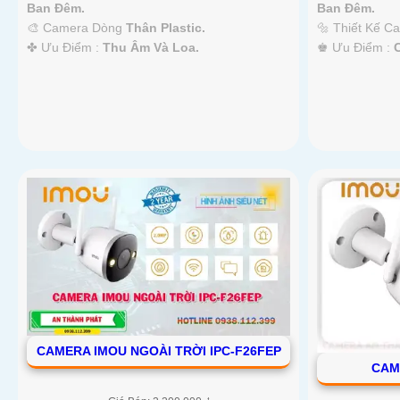
Ban Đêm.
Ban Đêm.
🎨 Camera Dòng
Thân Plastic.
🔩 Thiết Kế 
️✤ Ưu Điểm :
Thu Âm Và Loa.
️♚ Ưu Điểm :
'
CAMERA IMOU NGOÀI TRỜI IPC-F26FEP
CAM