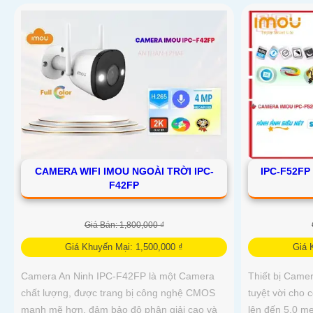
CAMERA WIFI IMOU NGOÀI TRỜI IPC-
IPC-F52FP
F42FP
Giá Bán: 1,800,000 ₫
Giá Khuyến Mại: 1,500,000 ₫
Giá 
Camera An Ninh IPC-F42FP là một Camera
Thiết bị Camer
chất lượng, được trang bị công nghệ CMOS
tuyệt vời cho 
mạnh mẽ hơn, đảm bảo độ phân giải cao và
lên đến 5.0 m