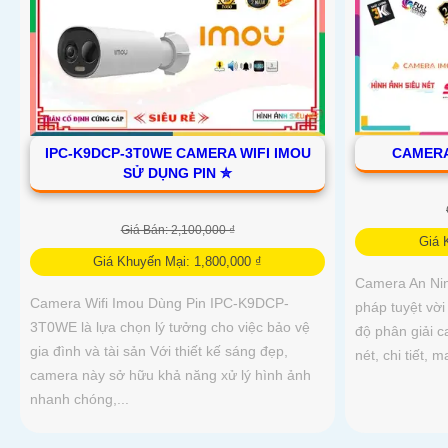
IPC-K9DCP-3T0WE CAMERA WIFI IMOU
CAMERA
SỬ DỤNG PIN ✮
Giá Bán: 2,100,000 ₫
Giá 
Giá Khuyến Mại: 1,800,000 ₫
Camera An Ni
Camera Wifi Imou Dùng Pin IPC-K9DCP-
pháp tuyệt vời
3T0WE là lựa chọn lý tưởng cho việc bảo vệ
độ phân giải c
gia đình và tài sản Với thiết kế sáng đẹp,
nét, chi tiết, 
camera này sở hữu khả năng xử lý hình ảnh
nhanh chóng,...