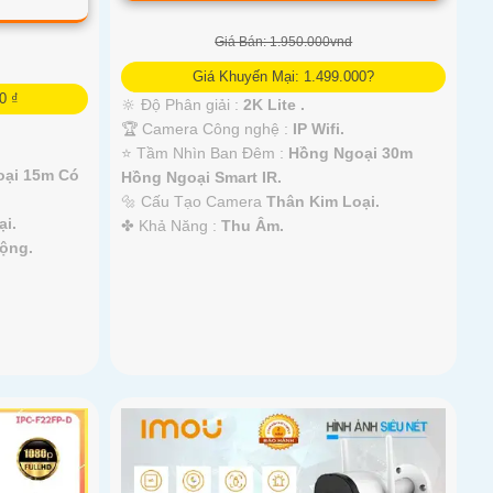
Giá Bán: 1.950.000vnd
Giá Khuyến Mại: 1.499.000?
0 ₫
🔆 Độ Phân giải :
2K Lite .
🏆 Camera Công nghệ :
IP Wifi.
⭐ Tầm Nhìn Ban Đêm :
Hồng Ngoại 30m
ại 15m Có
Hồng Ngoại Smart IR.
🔩 Cấu Tạo Camera
Thân Kim Loại.
ại.
️✤ Khả Năng :
Thu Âm.
ộng.