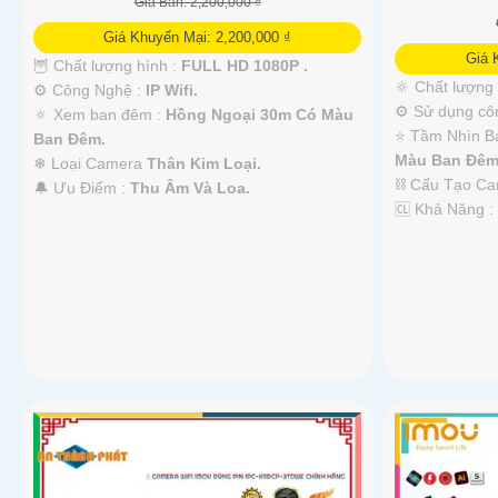
Giá Bán: 2,200,000 ₫
Giá Khuyến Mại: 2,200,000 ₫
Giá 
🦉 Chất lượng hình :
FULL HD 1080P .
🔆 Chất lượng
⚙ Công Nghệ :
IP Wifi.
⚙ Sử dụng cô
🔅 Xem ban đêm :
Hồng Ngoại 30m Có Màu
⭐ Tầm Nhìn B
Ban Đêm.
Màu Ban Đêm
❄ Loại Camera
Thân Kim Loại.
⛓ Cấu Tạo C
️🔔 Ưu Điểm :
Thu Âm Và Loa.
️🆑 Khả Năng 