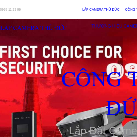
0938 11 23 99
LẮP CAMERA THỦ ĐỨC
CÔNG 
LẮP CAMERA THỦ ĐỨC
THƯƠNG HIỆU CAME
CÔNG 
ĐỨ
Lắp Đặt Came