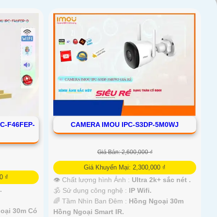
C-F46FEP-
CAMERA IMOU IPC-S3DP-5M0WJ
Giá Bán: 2,600,000 ₫
Giá Khuyến Mại: 2,300,000 ₫
0 ₫
👁 Chất lượng hình Ảnh :
Ultra 2k+ sắc nét .
.
🕉️ Sử dụng công nghệ :
IP Wifi.
🌈 Tầm Nhìn Ban Đêm :
Hồng Ngoại 30m
oại 30m Có
Hồng Ngoại Smart IR.