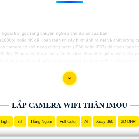
ân ngoài trời góc rộng chuyên nghiệp cho dự án của bạn:
(1080p) hoặc 4K để Hoàn toàn tin cậy hình ảnh rõ nét và chất lượng c
ọn camera có khả năng chống nước (IP66 hoặc IP67) để Hoàn toàn tin cậ
0 độ) để bao phủ được một diện tích lớn, đồng thời giảm thiểu số lượ
g hồng ngoại mạnh giúp quan sát rõ ràng vào ban đêm, Hoàn toàn tin
ghệ AI như nhận diện khuôn mặt, phát hiện chuyển động để cảnh báo 
ài trời góc rộng chuyên nghiệp cho dự án của mình. Nếu cần thêm thông
LẮP CAMERA WIFI THÂN IMOU
 Light
78°
Hồng Ngoại
Full Color
AI
Xoay 360
3D DNR