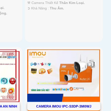
⚒ Camera Thiết Kế
Thân Kim Loại.
ại.
️➲ Khả Năng :
Thu Âm.
ộng.
A AN NINH
CAMERA IMOU IPC-S3DP-3M0WJ