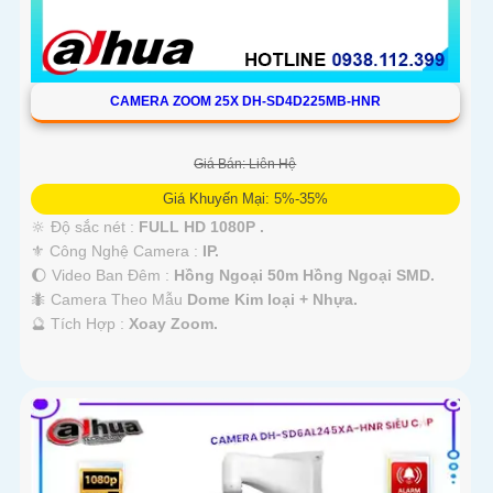
CAMERA ZOOM 25X DH-SD4D225MB-HNR
Giá Bán: Liên Hệ
Giá Khuyến Mại: 5%-35%
🔆 Độ sắc nét :
FULL HD 1080P .
⚜️ Công Nghệ Camera :
IP.
🌔 Video Ban Đêm :
Hồng Ngoại 50m Hồng Ngoại SMD.
🐜 Camera Theo Mẫu
Dome Kim loại + Nhựa.
️🔮 Tích Hợp :
Xoay Zoom.