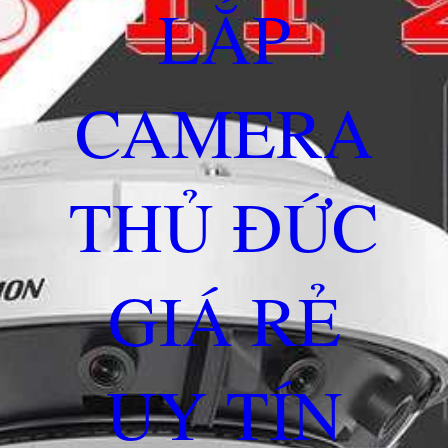
LẮP
CAMERA
THỦ ĐỨC
GIÁ RẺ
UY TÍN