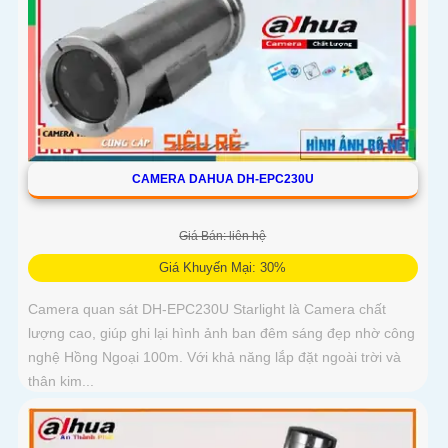
CAMERA DAHUA DH-EPC230U
Giá Bán: liên hệ
Giá Khuyến Mại: 30%
Camera quan sát DH-EPC230U Starlight là Camera chất
lượng cao, giúp ghi lại hình ảnh ban đêm sáng đẹp nhờ công
nghệ Hồng Ngoại 100m. Với khả năng lắp đặt ngoài trời và
thân kim...