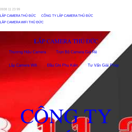
0938 11 23 99
LẮP CAMERA THỦ ĐỨC
CÔNG TY LẮP CAMERA THỦ ĐỨC
LẮP CAMERA WIFI THỦ ĐỨC
LẮP CAMERA THỦ ĐỨC
Thương Hiệu Camera
Trọn Bộ Camera Giá Rẻ
Lắp Camera Wifi
Đầu Ghi Phụ Kiên
Tư Vấn Giải Pháp
CÔNG TY