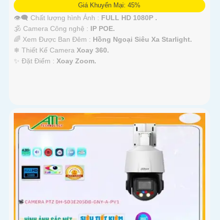
Giá Khuyến Mại: 45%
👁️‍🗨 Chất lượng hình Ảnh :
FULL HD 1080P .
🕉️ Camera Công nghệ :
IP POE.
🌈 Xem Được Ban Đêm :
Hồng Ngoại Siêu Xa Starlight.
❄ Thiết Kế Camera
Xoay 360.
️✨ Đặt Điểm :
Xoay Zoom.