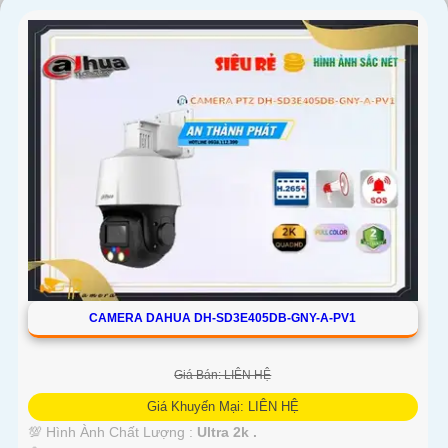
'
CAMERA DAHUA DH-SD3E405DB-GNY-A-PV1
Giá Bán: LIÊN HỆ
Giá Khuyến Mại: LIÊN HỆ
💯 Hình Ành Chất Lượng :
Ultra 2k .