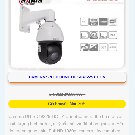
CAMERA SPEED DOME DH SD49225 HC LA
Giá Bán: 20,500,000 ₫
Giá Khuyến Mại: 30%
Camera DH-SD49225-HC-LA là một Camera thế hệ mới với
chất lượng hình ảnh cực kỳ sắc nét và độ phân giải cao. Với
tính năng quay phim Full HD 1080p, camera này cho phép