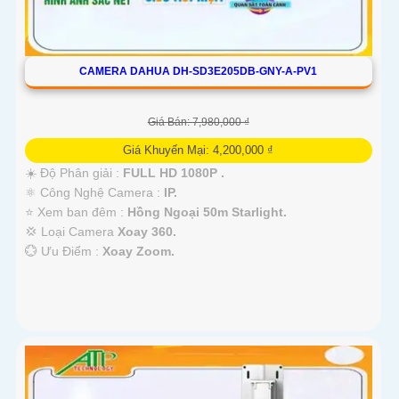
CAMERA DAHUA DH-SD3E205DB-GNY-A-PV1
Giá Bán: 7,980,000 ₫
Giá Khuyến Mại: 4,200,000 ₫
☀️ Độ Phân giải :
FULL HD 1080P .
⚛️ Công Nghệ Camera :
IP.
⭐ Xem ban đêm :
Hồng Ngoại 50m Starlight.
💢 Loại Camera
Xoay 360.
️💮 Ưu Điểm :
Xoay Zoom.