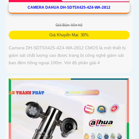
CAMERA DAHUA DH-SDT5X425-4Z4-WA-2812
Giá Bán: liên hệ
Giá Khuyến Mại: 30%
Camera DH-SDT5X425-4Z4-WA-2812 CMOS là một thiết bị
giám sát chất lượng cao được trang bị công nghệ giám sát
ban đêm hồng ngoại 100m. Với độ phân giải 4