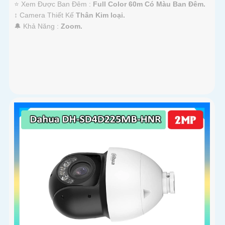
⭐ Xem Được Ban Đêm :
Full Color 60m Có Màu Ban Ðêm.
↕️ Camera Thiết Kế
Thân Kim loại.
️🔔 Khả Năng :
Zoom.