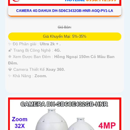
CAMERA 4G DAHUA DH-SD6C3432GB-HNR-AGQ-PV1-LA
Giá Bán:
Giá Khuyến Mại: 5%-35%
✨ Độ Phân giải :
Ultra 2k + .
🌠 Trang Bị Công Nghệ :
4G.
❈ Xem Được Ban Đêm :
Hồng Ngoại 150m Có Màu Ban
Ðêm.
💎 Camera Thiết Kế
Xoay 360.
️✨ Khả Năng :
Zoom.