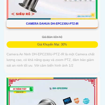
CAMERA DAHUA DH-EPC230U-PTZ-IR
Giá Bán: liên hệ
Giá Khuyến Mại: 30%
Camera An Ninh DH-EPC230U-PTZ-IR là một Camera chất
lượng cao, có khả năng quay và zoom PTZ, đảm bảo giám
sát an ninh tối ưu. Với cảm biến hình ảnh 1/2