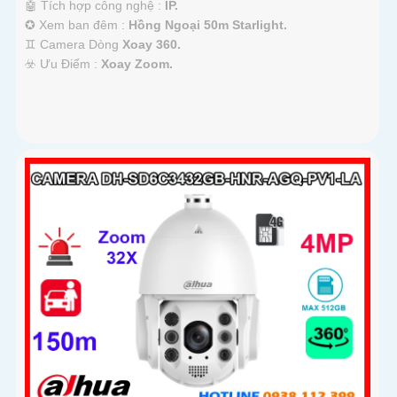
🤖️ Tích hợp công nghệ :
IP.
✪ Xem ban đêm :
Hồng Ngoại 50m Starlight.
♊ Camera Dòng
Xoay 360.
️☣️ Ưu Điểm :
Xoay Zoom.