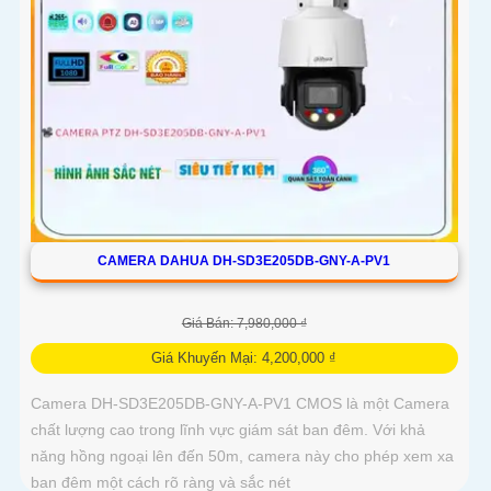
CAMERA DAHUA DH-SD3E205DB-GNY-A-PV1
Giá Bán: 7,980,000 ₫
Giá Khuyến Mại: 4,200,000 ₫
Camera DH-SD3E205DB-GNY-A-PV1 CMOS là một Camera
chất lượng cao trong lĩnh vực giám sát ban đêm. Với khả
năng hồng ngoại lên đến 50m, camera này cho phép xem xa
ban đêm một cách rõ ràng và sắc nét