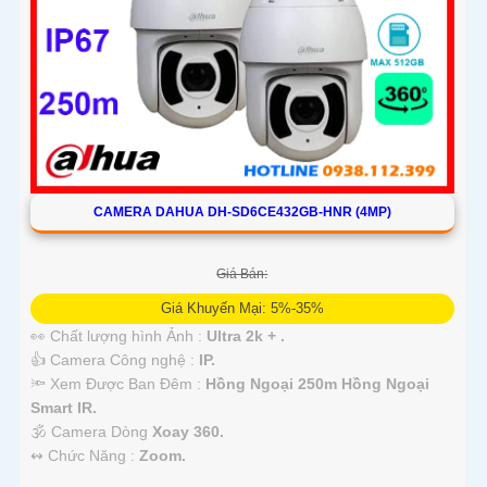
CAMERA DAHUA DH-SD6CE432GB-HNR (4MP)
Giá Bán:
Giá Khuyến Mại: 5%-35%
👀 Chất lượng hình Ảnh :
Ultra 2k + .
👍 Camera Công nghệ :
IP.
🔦 Xem Được Ban Đêm :
Hồng Ngoại 250m Hồng Ngoại
Smart IR.
🕉️ Camera Dòng
Xoay 360.
️↭ Chức Năng :
Zoom.