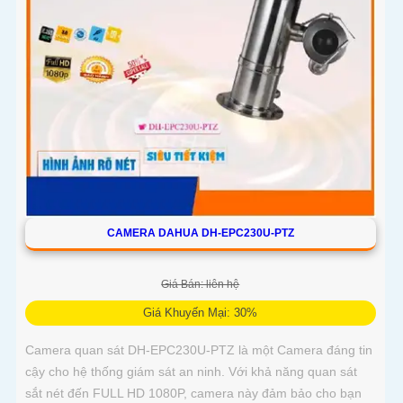
CAMERA DAHUA DH-EPC230U-PTZ
Giá Bán: liên hệ
Giá Khuyến Mại: 30%
Camera quan sát DH-EPC230U-PTZ là một Camera đáng tin
cậy cho hệ thống giám sát an ninh. Với khả năng quan sát
sắt nét đến FULL HD 1080P, camera này đảm bảo cho bạn