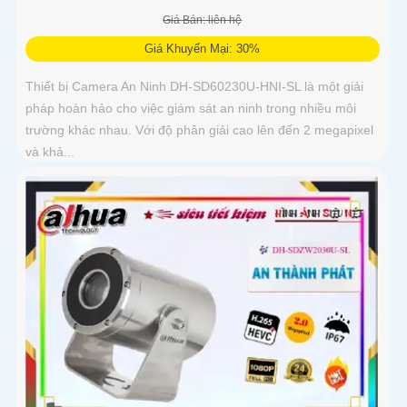
Giá Bán: liên hệ
Giá Khuyến Mại: 30%
Thiết bị Camera An Ninh DH-SD60230U-HNI-SL là một giải
pháp hoàn hảo cho việc giám sát an ninh trong nhiều môi
trường khác nhau. Với độ phân giải cao lên đến 2 megapixel
và khả...