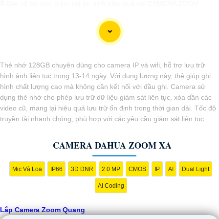
🔒 Bảo vệ tài sản, giám sát an ninh hiệu quả với CAMERA ZOOM
QUANG chất lượng cao từ chúng tôi! 🔒
🎯 Với chất lượng hình ảnh sắc nét, khả năng zoom tốt, và tính năng
thông minh, camera zoom quang sẽ
tự tin
bạn không bỏ lỡ bất kỳ chi
tiết quan trọng nào.
🛡️ Tại đây, chúng tôi cam kết cung cấp dịch vụ lắp đặt camera zoom
Thẻ nhớ 128GB chuyên dùng cho camera IP và wifi, hỗ trợ lưu trữ
quang chất lượng, uy tín và giá rẻ nhất trên thị trường.
hình ảnh liên tục trong 13-14 ngày. Với dung lượng này, thẻ giúp ghi
🏡 An toàn tại nhà, công ty hoặc cơ sở kinh doanh của bạn ngay hôm
hình chất lượng cao mà không cần kết nối với đầu ghi. Camera sử
nay! 🏢
dụng thẻ nhớ cho phép lưu trữ dữ liệu giám sát liên tục, xóa dần các
🔧 Hãy liên hệ ngay để được tư vấn miễn phí và nhận ưu đãi hấp dẫn
video cũ, mang lại hiệu quả lưu trữ ổn định trong thời gian dài. Tốc độ
cho việc lắp đặt Camera Zoom Quang!
truyền tải nhanh chóng, phù hợp với các yêu cầu giám sát liên tục.
Hy vọng mẫu tư giới thiệu này sẽ giúp bạn thu hút được nhiều khách
CAMERA DAHUA ZOOM XA
hàng tiềm năng cho dịch vụ lắp Camera Zoom Quang của bạn!
Mic Và Loa
IP66
3D DNR
2.0 MP
CMOS
IP
AI
Dual Light
AI Coding
Lắp Camera Zoom Quang