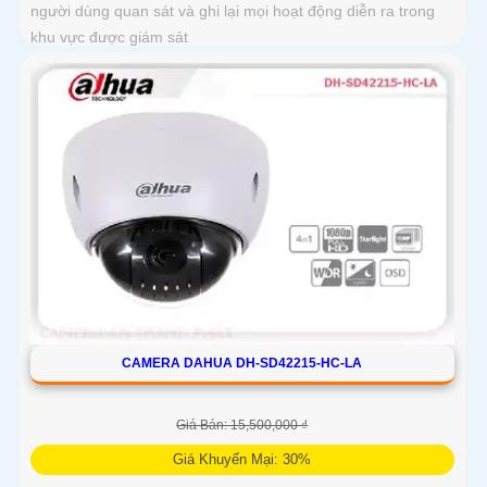
người dùng quan sát và ghi lại mọi hoạt động diễn ra trong
khu vực được giám sát
CAMERA DAHUA DH-SD42215-HC-LA
Giá Bán: 15,500,000 ₫
Giá Khuyến Mại: 30%