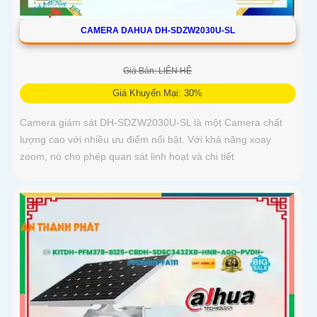
CAMERA DAHUA DH-SDZW2030U-SL
Giá Bán: LIÊN HỆ
Giá Khuyến Mại: 30%
Camera giám sát DH-SDZW2030U-SL là một Camera chất
lượng cao với nhiều ưu điểm nổi bật. Với khả năng xoay
zoom, nó cho phép quan sát linh hoạt và chi tiết