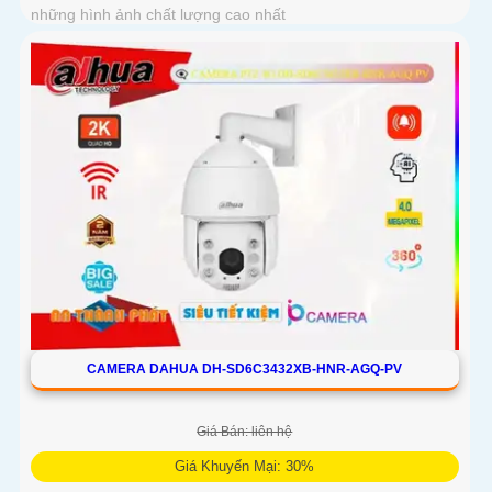
những hình ảnh chất lượng cao nhất
CAMERA DAHUA DH-SD6C3432XB-HNR-AGQ-PV
Giá Bán: liên hệ
Giá Khuyến Mại: 30%