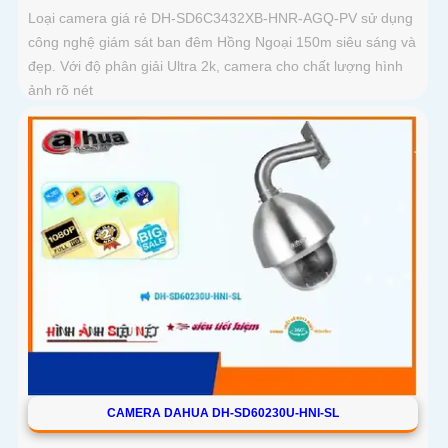
Loại camera giá rẻ DH-SD6C3432XB-HNR-AGQ-PV sử dụng
công nghệ giám sát ban đêm Hồng Ngoại 150m siêu sáng và
đẹp. Với độ phân giải Ultra 2k, camera cho chất lượng hình
ảnh rõ nét
CAMERA DAHUA DH-SD60230U-HNI-SL