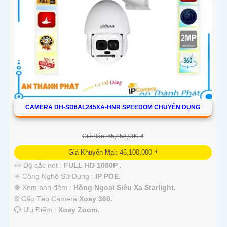
CAMERA DH-SD6AL245XA-HNR SPEEDOM CHUYÊN DỤNG
Giá Bán: 65,858,000 ₫
Giá Khuyến Mại: 46,100,000 ₫
👀 Độ sắc nét :
FULL HD 1080P .
✳️ Công Nghệ Sử Dụng :
IP POE.
❃ Xem ban đêm :
Hồng Ngoại Siêu Xa Starlight.
⛓ Cấu Tạo Camera
Xoay 360.
️💮 Ưu Điểm :
Xoay Zoom.