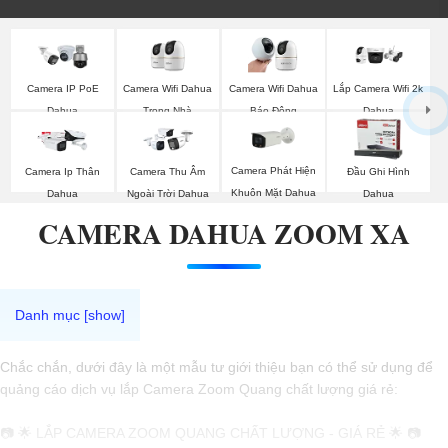
Camera Wifi Dahua
Camera IP PoE
Camera Wifi Dahua
Lắp Camera Wifi 2k
Trong Nhà
Dahua
Báo Động
Dahua
Camera Phát Hiện
Camera Ip Thân
Camera Thu Âm
Đầu Ghi Hình
Khuôn Mặt Dahua
Dahua
Ngoài Trời Dahua
Dahua
CAMERA DAHUA ZOOM XA
Chắc chắn, dưới đây là một mẫu tư giới thiệu bạn có thể sử dụng để
quảng cáo dịch vụ lắp Camera Zoom Quang chất lượng giá rẻ:
📷 🌟 LẮP CAMERA ZOOM QUANG CHẤT LƯỢNG - GIÁ RẺ 🌟 📷