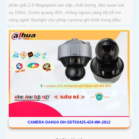
phân giải 2.0 Megapixel cao cấp, chất lượng, tầm quan sát
xa 150m, Zoom quang 45X, chống ngược sáng tốt,hỗ trợ
công nghệ Starlight cho phép camera ghi hình trong điều
kiện thiếu ánh sáng
CAMERA DAHUA DH-SDT5X425-4Z4-WA-2812