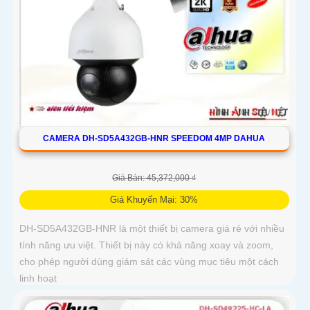
CAMERA DH-SD5A432GB-HNR SPEEDOM 4MP DAHUA
Giá Bán: 45,372,000 ₫
Giá Khuyến Mại: 30%
DH-SD5A432GB-HNR là một thiết bị camera giá rẻ với nhiều
tính năng ưu việt. Thiết bị này có khả năng xoay và zoom,
cho phép người dùng giám sát các vùng mục tiêu một cách
linh hoạt