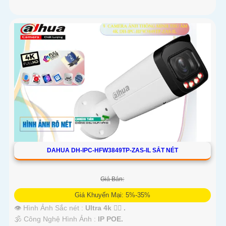
DAHUA DH-IPC-HFW3849TP-ZAS-IL SẮT NÉT
Giá Bán:
Giá Khuyến Mại: 5%-35%
👁 Hình Ảnh Sắc nét :
Ultra 4k 👍🏾 .
🕉️ Công Nghệ Hình Ảnh :
IP POE.