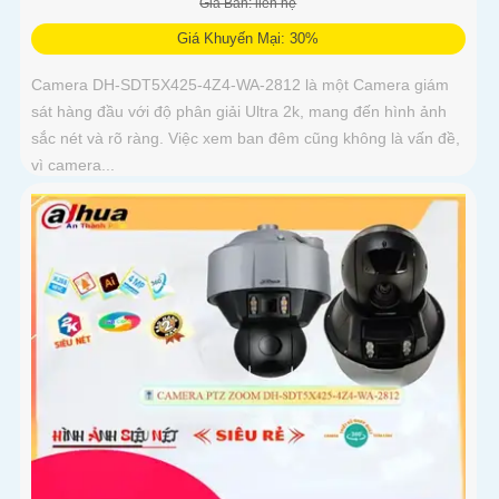
Giá Bán: liên hệ
Giá Khuyến Mại: 30%
Camera DH-SDT5X425-4Z4-WA-2812 là một Camera giám
sát hàng đầu với độ phân giải Ultra 2k, mang đến hình ảnh
sắc nét và rõ ràng. Việc xem ban đêm cũng không là vấn đề,
vì camera...