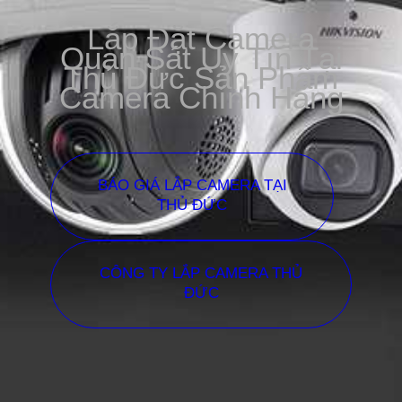
Lắp Đặt Camera
Quan Sát Uy Tín Tại
Thủ Đức Sản Phẩm
Camera Chính Hãng
BÁO GIÁ LẮP CAMERA TẠI
THỦ ĐỨC
CÔNG TY LẮP CAMERA THỦ
ĐỨC