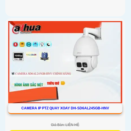
CAMERA IP PTZ QUAY XOAY DH-SD6AL245GB-HNV
Giá Bán: LIÊN HỆ