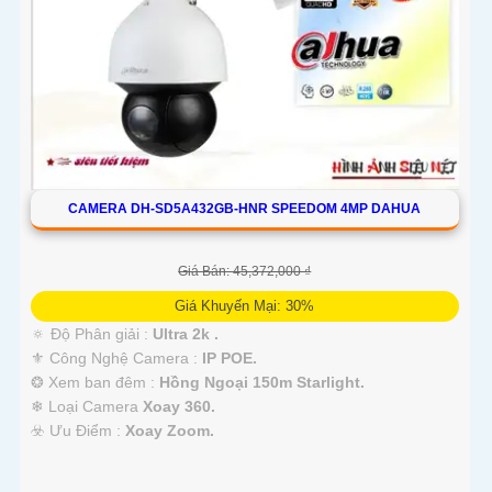
CAMERA DH-SD5A432GB-HNR SPEEDOM 4MP DAHUA
Giá Bán: 45,372,000 ₫
Giá Khuyến Mại: 30%
🔅 Độ Phân giải :
Ultra 2k .
⚜️ Công Nghệ Camera :
IP POE.
❂ Xem ban đêm :
Hồng Ngoại 150m Starlight.
❄ Loại Camera
Xoay 360.
️☣️ Ưu Điểm :
Xoay Zoom.