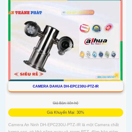
CAMERA DAHUA DH-EPC230U-PTZ-IR
Giá Bán: liên hệ
Giá Khuyến Mại: 30%
Camera An Ninh DH-EPC230U-PTZ-IR là một Camera chất
lượng cao, có khả năng quay và zoom PTZ, đảm bảo giám