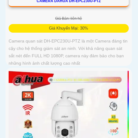
CAMERA DAHUA DH-EPC230U-PTZ
Giá Bán: liên hệ
Giá Khuyến Mại: 30%
Camera quan sát DH-EPC230U-PTZ là một Camera đáng tin
cậy cho hệ thống giám sát an ninh. Với khả năng quan sát
sắt nét đến FULL HD 1080P, camera này đảm bảo cho bạn
những hình ảnh chất lượng cao nhất