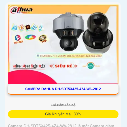
CAMERA DAHUA DH-SDT5X425-4Z4-WA-2812
Giá Bán: liên hệ
Giá Khuyến Mại: 30%
Camera DH-SDT5X425-4Z4-WA-2812 là một Camera giám