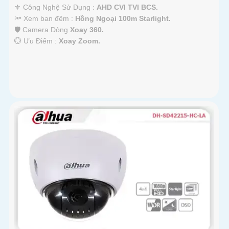
⚜️ Công Nghệ Sử Dụng :
AHD CVI TVI BCS.
🔦 Xem ban đêm :
Hồng Ngoại 100m Starlight.
🛡 Camera Dòng
Xoay 360.
️💮 Ưu Điểm :
Xoay Zoom.