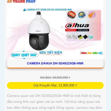
CAMERA DAHUA DH-SD49225GB-HNR
Giá Bán: 18,500,000 ₫
Giá Khuyến Mại: 13,900,000 ₫
Camera quan sát DH-SD49225GB-HNR là một thiết bị hàng
đầu trong lĩnh vực giám sát an ninh. Với khả năng quan sát
ban đêm thông qua công nghệ hồng ngoại, camera này đảm