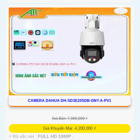
CAMERA DAHUA DH-SD3E205DB-GNY-A-PV1
Giá Bán: 7,980,000 ₫
Giá Khuyến Mại: 4,200,000 ₫
️⚡ Độ sắc nét :
FULL HD 1080P .