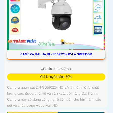
CAMERA DAHUA DH-SD59225-HC-LA SPEEDOM
Giá Bán: 21,320,000 ₫
Giá Khuyến Mại: 30%
Camera quan sát DH-SD59225-HC-LA là một thiết bị chất
lượng cao, được thiết kế và sản xuất bởi hãng Đại Hành.
Camera này sử dụng công nghệ tiên tiến cho hình ảnh sắc
nét và chất lượng video Full HD