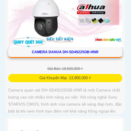
CAMERA DAHUA DH-SD49225GB-HNR
Giá Bán: 18,500,000 ₫
Giá Khuyến Mại: 13,900,000 ₫
Camera quan sát DH-SD49225GB-HNR là một Camera chất
lượng cao với nhiều tính năng ưu việt. Với công nghệ Sony
STARVIS CMOS, hình ảnh của camera sẽ sáng đẹp hơn, đặc
biệt là khi xem hình ban đêm với khả năng hồng ngoại lên
đến 100m