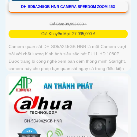
DH-SD5A245GB-HNR CAMERA SPEEDOM ZOOM 45X
Giá Bán: 39,992,000 ₫
Giá Khuyến Mại: 27,995,000 ₫
Camera quan sát DH-SD5A245GB-HNR là một Camera vượt
trội với chất lượng hình ảnh siêu sắc nét FULL HD 1080P.
Được trang bị công nghệ xem ban đêm thông minh Starlight,
camera này cho phép bạn quan sát ngay cả trong điều kiện
ánh sáng yếu