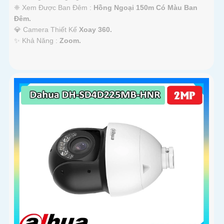
❈ Xem Được Ban Đêm :
Hồng Ngoại 150m Có Màu Ban
Ðêm.
💎 Camera Thiết Kế
Xoay 360.
️✨ Khả Năng :
Zoom.