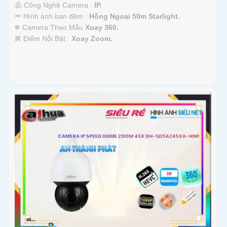
🕉️ Công Nghệ Camera :
IP.
🔦 Hình ảnh ban đêm :
Hồng Ngoại 50m Starlight.
❄ Camera Theo Mẫu
Xoay 360.
️⌘ Điểm Nỗi Bật :
Xoay Zoom.