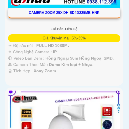
CAMERA ZOOM 25X DH-SD4D225MB-HNR
Giá Bán: Liên Hệ
Giá Khuyến Mại: 5%-35%
🔆 Độ sắc nét :
FULL HD 1080P .
⚜️ Công Nghệ Camera :
IP.
🌔 Video Ban Đêm :
Hồng Ngoại 50m Hồng Ngoại SMD.
🐜 Camera Theo Mẫu
Dome Kim loại + Nhựa.
️🔮 Tích Hợp :
Xoay Zoom.