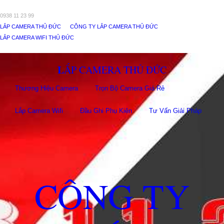
0938 11 23 99
LẮP CAMERA THỦ ĐỨC
CÔNG TY LẮP CAMERA THỦ ĐỨC
LẮP CAMERA WIFI THỦ ĐỨC
LẮP CAMERA THỦ ĐỨC
Thương Hiệu Camera
Trọn Bộ Camera Giá Rẻ
Lắp Camera Wifi
Đầu Ghi Phụ Kiên
Tư Vấn Giải Pháp
CÔNG TY