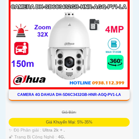
CAMERA 4G DAHUA DH-SD6C3432GB-HNR-AGQ-PV1-LA
Giá Bán:
Giá Khuyến Mại: 5%-35%
✨ Độ Phân giải :
Ultra 2k + .
🌠 Trang Bị Công Nghệ :
4G.