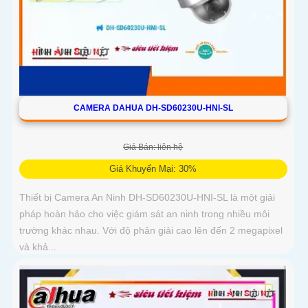
CAMERA DAHUA DH-SD60230U-HNI-SL
Giá Bán: liên hệ
Giá Khuyến Mại: 30%
Thiết bị Camera An Ninh DH-SD60230U-HNI-SL là một giải
pháp hoàn hảo cho việc giám sát an ninh trong nhiều môi
trường khác nhau. Với độ phân giải cao lên đến 2 megapixel
và khả...