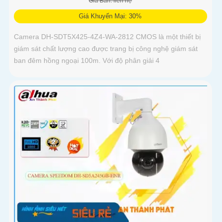
Giá Bán: liên hệ
Giá Khuyến Mại: 30%
Camera DH-SDT5X425-4Z4-WA-2812 CMOS là một thiết bị
giám sát chất lượng cao được trang bị công nghệ giám sát
ban đêm hồng ngoại 100m. Với độ phân giải 4