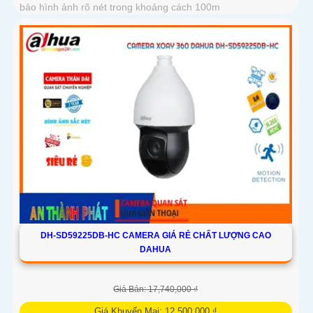
bảo hình ảnh rõ nét trong khoảng cách 100m
DH-SD59225DB-HC CAMERA GIÁ RẺ CHẤT LƯỢNG CAO
DAHUA
Giá Bán: 17,740,000 ₫
Giá Khuyến Mại: 12,500,000 ₫