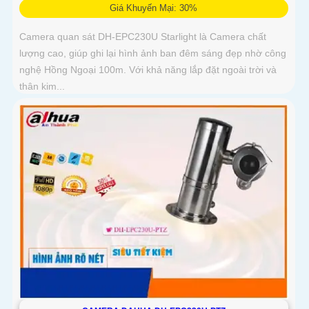
Giá Khuyến Mại: 30%
Camera quan sát DH-EPC230U Starlight là Camera chất
lượng cao, giúp ghi lại hình ảnh ban đêm sáng đẹp nhờ công
nghệ Hồng Ngoại 100m. Với khả năng lắp đặt ngoài trời và
thân kim...