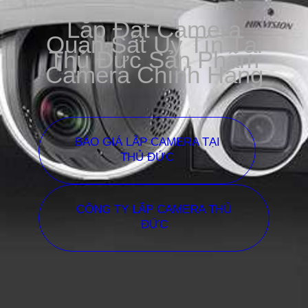
Lắp Đặt Camera
Quan Sát Uy Tín Tại
Thủ Đức Sản Phẩm
Camera Chính Hãng
BÁO GIÁ LẮP CAMERA TẠI
THỦ ĐỨC
CÔNG TY LẮP CAMERA THỦ
ĐỨC