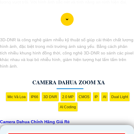
lượng vượt trội. Với hình ảnh sắc nét và tính năng an ninh hiện đại,
sản phẩm này hứa hẹn đáp ứng mọi nhu cầu giám sát của bạn. Đừng
ngần ngại trải nghiệm sự ổn định và chất lượng vượt trội của Camera
Dahua chính hãng với mức giá vô cùng hấp dẫn."
3D-DNR là công nghệ giảm nhiễu kỹ thuật số giúp cải thiện chất lượng
hình ảnh, đặc biệt trong môi trường ánh sáng yếu. Bằng cách phân
tích nhiều khung hình đồng thời, công nghệ 3D-DNR so sánh các pixel
khác nhau và loại bỏ nhiễu hình, giảm hiện tượng hạt lấm tấm trên
hình ảnh.
CAMERA DAHUA ZOOM XA
'
Mic Và Loa
IP66
3D DNR
2.0 MP
CMOS
IP
AI
Dual Light
AI Coding
Camera Dahua Chính Hãng Giá Rẻ