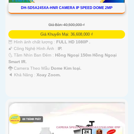
DH-SD5A245XA-HNR CAMERA IP SPEED DOME 2MP
Giá Bán: 40,500,000 ₫
Giá Khuyến Mại: 36,608,000 ₫
🦉 Hình ảnh chất lượng :
FULL HD 1080P .
🌠 Công Nghệ Hình Ảnh :
IP.
🌜 Tầm Nhìn Ban Đêm :
Hồng Ngoại 150m Hồng Ngoại
Smart IR.
🐉️ Camera Theo Mẫu
Dome Kim loại.
️🔈 Khả Năng :
Xoay Zoom.