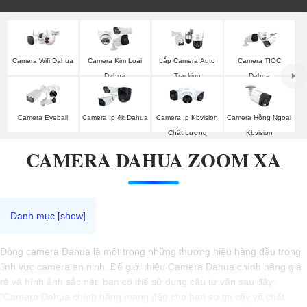
Camera Wifi Dahua
Camera Kim Loại
Lắp Camera Auto
Camera TIOC
Dahua
Tracking
Dahua
Camera Eyeball
Camera Ip 4k Dahua
Camera Ip Kbvision
Camera Hồng Ngoại
Chất Lượng
Kbvision
CAMERA DAHUA ZOOM XA
Dòng camera Dahua là một trong những thương hiệu hàng đầu trong
lĩnh vực camera an ninh. Để giới thiệu Camera Dahua chính hãng giá
rẻ và hình ảnh sắc nét, bạn có thể sử dụng câu tư vấn sau đây:
"Camera Dahua chính hãng mang đến cho bạn sự tin cậy và chất