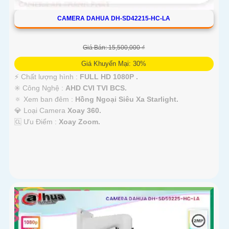
CAMERA DAHUA DH-SD42215-HC-LA
Giá Bán: 15,500,000 ₫
Giá Khuyến Mại: 30%
️⚡ Chất lượng hình :
FULL HD 1080P .
✳️ Công Nghệ :
AHD CVI TVI BCS.
🔅 Xem ban đêm :
Hồng Ngoại Siêu Xa Starlight.
💎 Loại Camera
Xoay 360.
️🆑 Ưu Điểm :
Xoay Zoom.