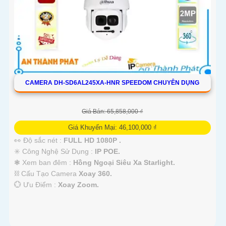
CAMERA DH-SD6AL245XA-HNR SPEEDOM CHUYÊN DỤNG
Giá Bán: 65,858,000 ₫
Giá Khuyến Mại: 46,100,000 ₫
👀 Độ sắc nét :
FULL HD 1080P .
✳️ Công Nghệ Sử Dụng :
IP POE.
❃ Xem ban đêm :
Hồng Ngoại Siêu Xa Starlight.
⛓ Cấu Tạo Camera
Xoay 360.
️💮 Ưu Điểm :
Xoay Zoom.