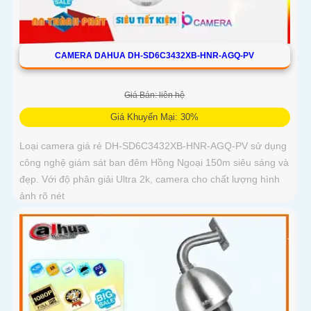
CAMERA DAHUA DH-SD6C3432XB-HNR-AGQ-PV
Giá Bán: liên hệ
Giá Khuyến Mại: 30%
Loại camera giá rẻ DH-SD6C3432XB-HNR-AGQ-PV sử dụng
công nghệ giám sát ban đêm Hồng Ngoại 150m siêu sáng và
đẹp. Với độ phân giải Ultra 2k, camera cho chất lượng hình
ảnh rõ nét