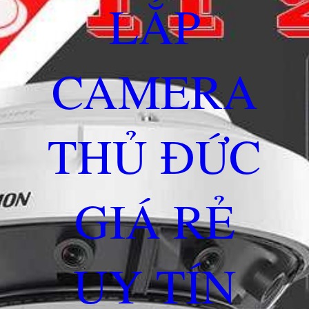
LẮP
CAMERA
THỦ ĐỨC
GIÁ RẺ
UY TÍN