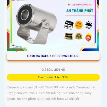
CAMERA DAHUA DH-SDZW2030U-SL
Giá Bán: LIÊN HỆ
Giá Khuyến Mại: 30%
Camera giám sát DH-SDZW2030U-SL là một Camera chất
lượng cao với nhiều ưu điểm nổi bật. Với khả năng xoay
zoom, nó cho phép quan sát linh hoạt và chi tiết