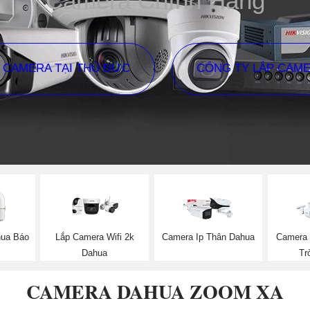
Camera Chính Hãng
P CAMERA TẠI THỦ ĐỨC
CÔNG TY LẮP CAM
hua Báo
Lắp Camera Wifi 2k
Camera Ip Thân Dahua
Camera 
Dahua
Tr
CAMERA DAHUA ZOOM XA