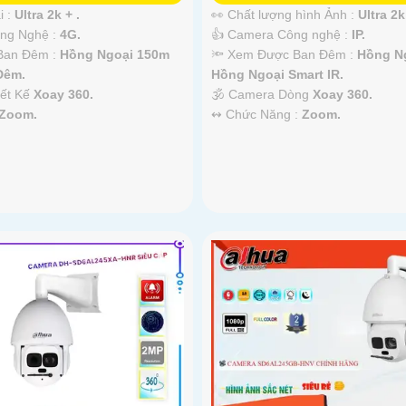
i :
Ultra 2k + .
👀 Chất lượng hình Ảnh :
Ultra 2k
ông Nghệ :
4G.
👍 Camera Công nghệ :
IP.
Ban Đêm :
Hồng Ngoại 150m
🔦 Xem Được Ban Đêm :
Hồng N
Ðêm.
Hồng Ngoại Smart IR.
iết Kế
Xoay 360.
🕉️ Camera Dòng
Xoay 360.
Zoom.
️↭ Chức Năng :
Zoom.