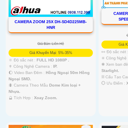
CAMER
SPE
CAMERA ZOOM 25X DH-SD4D225MB-
HNR
Giá Bán: Liên Hệ
Giá K
👀 Độ sắc nét 
Giá Khuyến Mại: 5%-35%
✳️ Công Nghệ
🔆 Độ sắc nét :
FULL HD 1080P .
❃ Xem ban đ
⚜️ Công Nghệ Camera :
IP.
Starlight.
🌔 Video Ban Đêm :
Hồng Ngoại 50m Hồng
⛓ Cấu Tạo C
Ngoại SMD.
️💮 Ưu Điểm :
🐜 Camera Theo Mẫu
Dome Kim loại +
Nhựa.
️🔮 Tích Hợp :
Xoay Zoom.