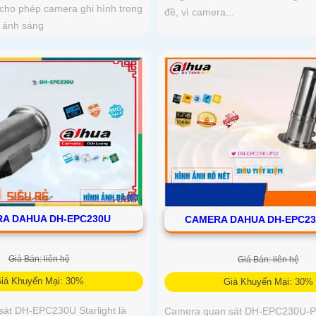
 cho phép camera ghi hình trong
đề, vì camera...
u ánh sáng
A DAHUA DH-EPC230U
CAMERA DAHUA DH-EPC23
Giá Bán: liên hệ
Giá Bán: liên hệ
iá Khuyến Mại: 30%
Giá Khuyến Mại: 30%
át DH-EPC230U Starlight là
Camera quan sát DH-EPC230U-P