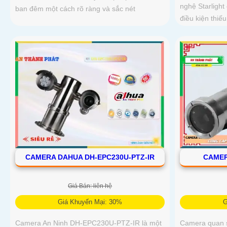
nghệ Starlight
ban đêm một cách rõ ràng và sắc nét
điều kiện thiế
CAMERA DAHUA DH-EPC230U-PTZ-IR
CAMER
Giá Bán: liên hệ
Giá Khuyến Mại: 30%
G
Camera An Ninh DH-EPC230U-PTZ-IR là một
Camera quan s