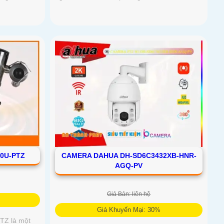
CAMERA DAHUA DH-SD6C3432XB-HNR-
0U-PTZ
AGQ-PV
Giá Bán: liên hệ
Giá Khuyến Mại: 30%
TZ là một