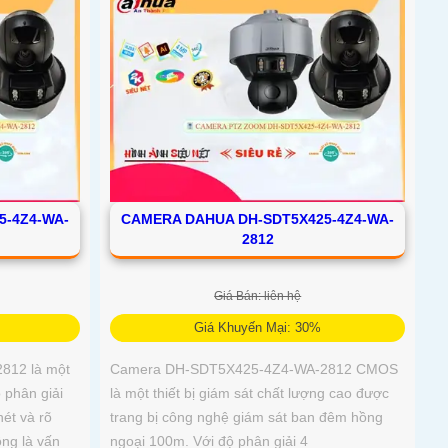
5-4Z4-WA-
CAMERA DAHUA DH-SDT5X425-4Z4-WA-
2812
Giá Bán: liên hệ
Giá Khuyến Mại: 30%
812 là một
Camera DH-SDT5X425-4Z4-WA-2812 CMOS
 phân giải
là một thiết bị giám sát chất lượng cao được
ét và rõ
trang bị công nghệ giám sát ban đêm hồng
ng là vấn
ngoại 100m. Với độ phân giải 4