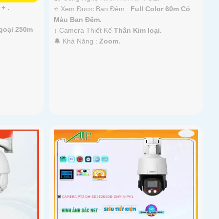
 + .
⭐ Xem Được Ban Đêm :
Full Color 60m Có
Màu Ban Ðêm.
goại 250m
↕️ Camera Thiết Kế
Thân Kim loại.
️🔔 Khả Năng :
Zoom.