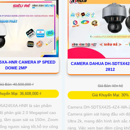
5XA-HNR CAMERA IP SPEED
CAMERA DAHUA DH-SDT5X42
DOME 2MP
2812
Giá Bán: 40,500,000 ₫
Giá Bán: liên hệ
huyến Mại: 36,608,000 ₫
Giá Khuyến Mại: 30%
5A245XA-HNR là sản phẩm
Camera DH-SDT5X425-4Z4-WA-2
độ phân giải 2.0 Megapixel cao
Camera giám sát hàng đầu với độ
ng, tầm quan sát xa 150m, Zoom
Ultra 2k, mang đến hình ảnh sắc n
ống ngược sáng tốt,hỗ trợ công
ràng. Việc xem ban đêm cũng khô