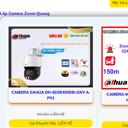
Mic Và L
Lắp Camera Zoom Quang
CAMERA DAHUA DH-SD3E405DB-GNY-A-
CAMERA 4
PV1
Giá Bán: LIÊN HỆ
Giá Khuyến Mại: LIÊN HỆ
'
Gi