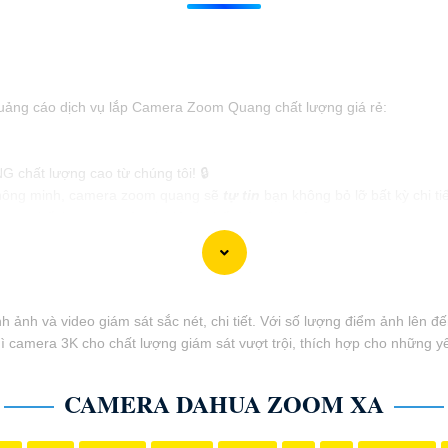
quảng cáo dịch vụ lắp Camera Zoom Quang chất lượng giá rẻ:
 chất lượng cao từ chúng tôi! 🔒
g thông minh, camera zoom quang sẽ
tự tin
bạn không bỏ lỡ bất kỳ chi ti
ng chất lượng, uy tín và giá rẻ nhất trên thị trường.
ay! 🏢
 cho việc lắp đặt Camera Zoom Quang!
 hàng tiềm năng cho dịch vụ lắp Camera Zoom Quang của bạn!
ảnh và video giám sát sắc nét, chi tiết. Với số lượng điểm ảnh lên đ
 camera 3K cho chất lượng giám sát vượt trội, thích hợp cho những yêu
CAMERA DAHUA ZOOM XA