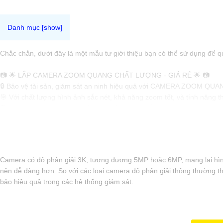
Chắc chắn, dưới đây là một mẫu tư giới thiệu bạn có thể sử dụng để 
📷 🌟 LẮP CAMERA ZOOM QUANG CHẤT LƯỢNG - GIÁ RẺ 🌟 📷
🔒 Bảo vệ tài sản, giám sát an ninh hiệu quả với CAMERA ZOOM QUANG
🎯 Với chất lượng hình ảnh sắc nét, khả năng zoom tốt, và tính năn
🛡️ Tại đây, chúng tôi cam kết cung cấp dịch vụ lắp đặt camera zoom qua
🏡 An toàn tại nhà, công ty hoặc cơ sở kinh doanh của bạn ngay hôm n
🔧 Hãy liên hệ ngay để được tư vấn miễn phí và nhận ưu đãi hấp dẫn
Hy vọng mẫu tư giới thiệu này sẽ giúp bạn thu hút được nhiều khách
Camera có độ phân giải 3K, tương đương 5MP hoặc 6MP, mang lại hình 
nên dễ dàng hơn. So với các loại camera độ phân giải thông thường thì
bảo hiệu quả trong các hệ thống giám sát.