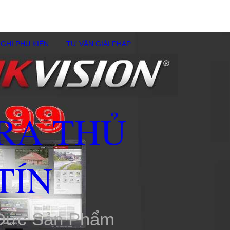
GHI PHỤ KIÊN
TƯ VẤN GIẢI PHÁP
RA THỦ
TÍN
 Đức Sản Phẩm