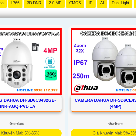
oa
IP66
3D DNR
2.0 MP
CMOS
IP
AI
Dual Light
G DAHUA DH-SD6C3432GB-
CAMERA DAHUA DH-SD6CE4
HNR-AGQ-PV1-LA
(4MP)
Giá Bán:
Giá Bán:
á Khuyến Mại: 5%-35%
Giá Khuyến Mại: 5%-3