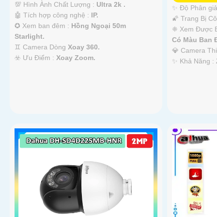
💯 Hình Ành Chất Lượng :
Ultra 2k .
✨ Độ Phân giả
🤖️ Tích hợp công nghệ :
IP.
🌠 Trang Bị C
✪ Xem ban đêm :
Hồng Ngoại 50m
❈ Xem Được 
Starlight.
Có Màu Ban 
♊ Camera Dòng
Xoay 360.
💎 Camera Th
️☣️ Ưu Điểm :
Xoay Zoom.
️✨ Khả Năng :