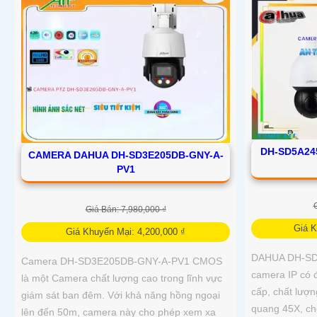
DH-SD5A24
CAMERA DAHUA DH-SD3E205DB-GNY-A-
PV1
Giá Bán: 7,980,000 ₫
Giá K
Giá Khuyến Mại: 4,200,000 ₫
DAHUA DH-SD
Camera DH-SD3E205DB-GNY-A-PV1 CMOS
camera IP có 
là một Camera chất lượng cao trong lĩnh vực
cấp, chất lượ
giám sát ban đêm. Với khả năng hồng ngoại
quang 45X, ch
lên đến 50m, camera này cho phép xem xa