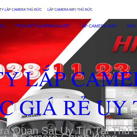
TY LẮP CAMERA THỦ ĐỨC
LẮP CAMERA WIFI THỦ ĐỨC
RA
TRỌN BỘ CAMERA GIÁ RẺ
LẮP CAMERA WIFI
ĐẦU 
TY LẮP CAME
C GIÁ RẺ UY 
ra Quan Sát Uy Tín Tại Thủ