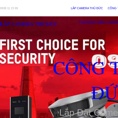
0938 11 23 99
LẮP CAMERA THỦ ĐỨC
CÔNG 
LẮP CAMERA THỦ ĐỨC
THƯƠNG HIỆU CAME
CÔNG 
ĐỨ
Lắp Đặt Came