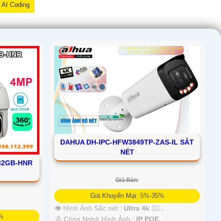
AI Coding
DAHUA DH-IPC-HFW3849TP-ZAS-IL SẮT
NÉT
32GB-HNR
Giá Bán:
Giá Khuyến Mại: 5%-35%
👁 Hình Ảnh Sắc nét :
Ultra 4k 👍🏾 .
5%
🕉️ Công Nghệ Hình Ảnh :
IP POE.