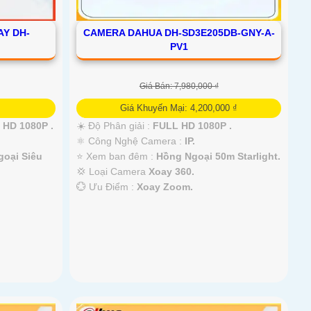
AY DH-
CAMERA DAHUA DH-SD3E205DB-GNY-A-
PV1
Giá Bán: 7,980,000 ₫
Giá Khuyến Mại: 4,200,000 ₫
 HD 1080P .
☀️ Độ Phân giải :
FULL HD 1080P .
⚛️ Công Nghệ Camera :
IP.
oại Siêu
⭐ Xem ban đêm :
Hồng Ngoại 50m Starlight.
💢 Loại Camera
Xoay 360.
️💮 Ưu Điểm :
Xoay Zoom.