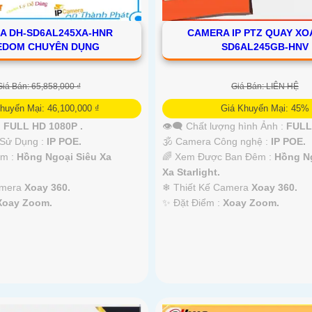
A DH-SD6AL245XA-HNR
CAMERA IP PTZ QUAY XO
EDOM CHUYÊN DỤNG
SD6AL245GB-HNV
Giá Bán: 65,858,000 ₫
Giá Bán: LIÊN HỆ
huyến Mại: 46,100,000 ₫
Giá Khuyến Mại: 45%
:
FULL HD 1080P .
👁️‍🗨 Chất lượng hình Ảnh :
FULL
 Sử Dụng :
IP POE.
🕉️ Camera Công nghệ :
IP POE.
êm :
Hồng Ngoại Siêu Xa
🌈 Xem Được Ban Đêm :
Hồng Ng
Xa Starlight.
amera
Xoay 360.
❄ Thiết Kế Camera
Xoay 360.
Xoay Zoom.
️✨ Đặt Điểm :
Xoay Zoom.