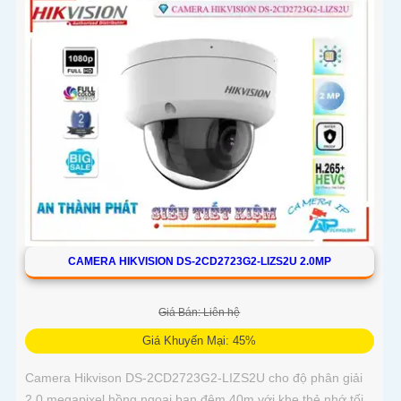
AcuSense nâng cao hiệu quả giám sát an ninh, có tốc độ lấy
nét cao nhờ công nghệ Self-learning
CAMERA HIKVISION DS-2CD2723G2-LIZS2U 2.0MP
Giá Bán: Liên hệ
Giá Khuyến Mại: 45%
Camera Hikvison DS-2CD2723G2-LIZS2U cho độ phân giải
2.0 megapixel hồng ngoại ban đêm 40m với khe thẻ nhớ tối