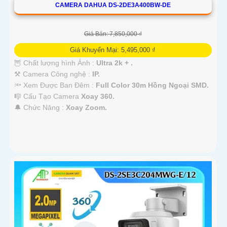
CAMERA DAHUA DS-2DE3A400BW-DE
Giá Bán: 7,850,000 ₫
Giá Khuyến Mại: 5,495,000 ₫
🦉 Chất lượng hình Ảnh :
Ultra 2k + .
⚒ Camera Công nghệ :
IP.
🔦 Xem Được Ban Đêm :
Full Color 30m Hồng Ngoại SMD.
🎼️ Cấu Tạo Camera
Xoay 360.
️🔔 Chức Năng :
Xoay Zoom.