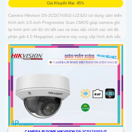
Giá Khuyến Mại: 45%
Camera Hikvison DS-2CD2743G2-LIZS2U sử dụng cảm biến
hình ảnh 1/3-inch Progressive Scan CMOS giúp camera ghi
lại hình ảnh với độ chi tiết cao và màu sắc chính xác với độ
phân giải 4.0 Megapixel, camera này cung cấp hình ảnh sắc
nét và chi tiết cho phép nhận diện đối tượng một cách chính
xác
CAMERA IP DOME HIKVISION DS-2CD1743G2-IZ