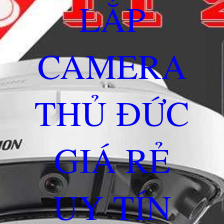
LẮP
CAMERA
THỦ ĐỨC
GIÁ RẺ
UY TÍN