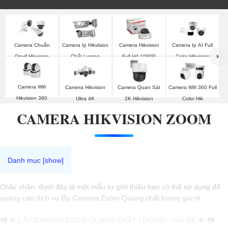
Camera Chuẩn
Camera Ip Hikvision
Camera Hikvision
Camera Ip AI Full
Onvif Hikvision
Chất Lượng
Full Hd 1080P
Color Hikvision
Camera Wifi
Camera Hikvision
Camera Quan Sát
Camera Wifi 360 Full
Hikvision 360
Ultra 4K
2K Hikvision
Color Hik
CAMERA HIKVISION ZOOM
Chắc chắn, dưới đây là một mẫu tư giới thiệu bạn có thể sử dụng để
quảng cáo dịch vụ lắp Camera Zoom Quang chất lượng giá rẻ:
📷 🌟 LẮP CAMERA ZOOM QUANG CHẤT LƯỢNG - GIÁ RẺ 🌟 📷