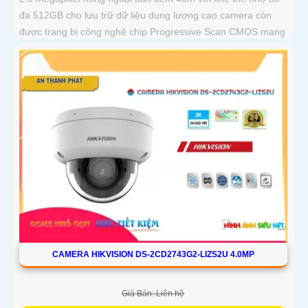
đa 512GB cho lưu trữ dữ liệu dung lượng cao camera còn
được trang bị công nghệ chip Progressive Scan CMOS mang
đến hình ảnh màu sắc rõ nét hơn, mượt mà với khả năng
quan sát Full Color trong khoảng cách 40m vào ban đêm
giúp camera có màu rõ nét như ban ngày
CAMERA HIKVISION DS-2CD2743G2-LIZS2U 4.0MP
Giá Bán: Liên hệ