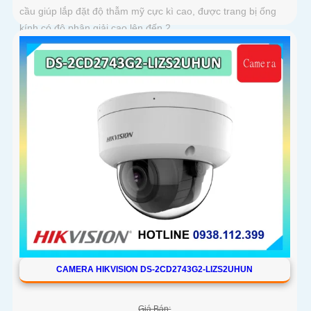
cầu giúp lắp đặt độ thẫm mỹ cực kì cao, được trang bị ống
kính có độ phân giải cao lên đến 2
CAMERA HIKVISION DS-2CD2743G2-LIZS2UHUN
Giá Bán: