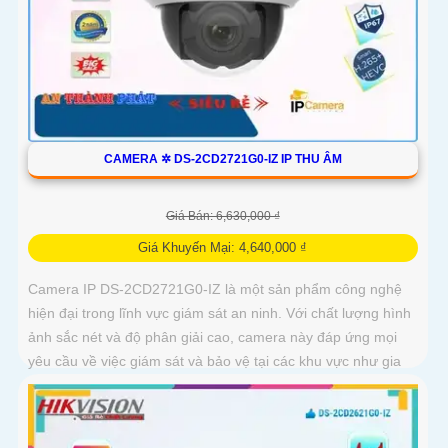
CAMERA ✲ DS-2CD2721G0-IZ IP THU ÂM
Giá Bán: 6,630,000 ₫
Giá Khuyến Mại: 4,640,000 ₫
Camera IP DS-2CD2721G0-IZ là một sản phẩm công nghệ
hiện đại trong lĩnh vực giám sát an ninh. Với chất lượng hình
ảnh sắc nét và độ phân giải cao, camera này đáp ứng mọi
yêu cầu về việc giám sát và bảo vệ tại các khu vực như gia
đình, văn phòng, cửa hàng và khách sạn