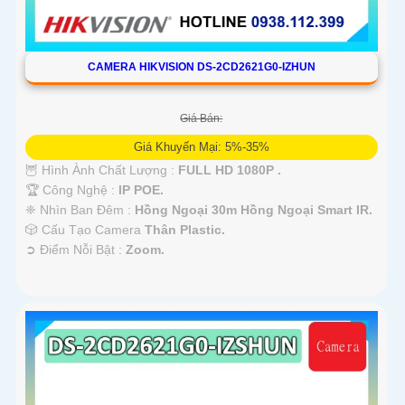
CAMERA HIKVISION DS-2CD2621G0-IZHUN
Giá Bán:
Giá Khuyến Mại: 5%-35%
🦉 Hình Ành Chất Lượng :
FULL HD 1080P .
🏆 Công Nghệ :
IP POE.
❈ Nhìn Ban Đêm :
Hồng Ngoại 30m Hồng Ngoại Smart IR.
🎲 Cấu Tạo Camera
Thân Plastic.
️➲ Điểm Nỗi Bật :
Zoom.