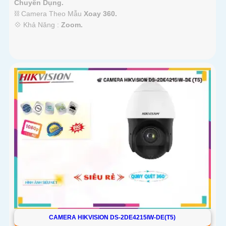
Chuyên Dụng.
⛓ Camera Theo Mẫu
Xoay 360.
️💠 Khả Năng :
Zoom.
CAMERA HIKVISION DS-2DE4215IW-DE(T5)