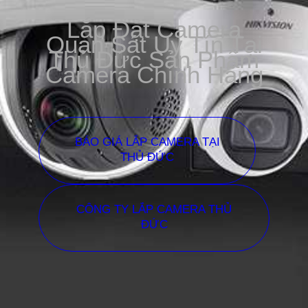
Lắp Đặt Camera
Quan Sát Uy Tín Tại
Thủ Đức Sản Phẩm
Camera Chính Hãng
BÁO GIÁ LẮP CAMERA TẠI
THỦ ĐỨC
CÔNG TY LẮP CAMERA THỦ
ĐỨC