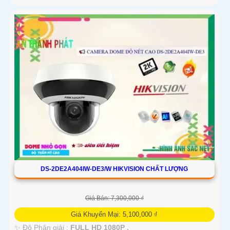
DS-2DE2A404IW-DE3/W HIKVISION CHẤT LƯỢNG
Giá Bán: 7,300,000 ₫
Giá Khuyến Mại: 5,100,000 ₫
✨ Độ Phân giải :
FULL HD 1080P .