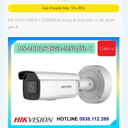
Giá Khuyến Mại: 5%-35%
DS-2CD2743G2-LIZS2UHUN trang bị ống kính có độ phân
giải 4