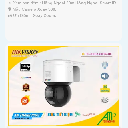
🔅 Xem ban đêm :
Hồng Ngoại 20m Hồng Ngoại Smart IR.
🛡 Mẫu Camera
Xoay 360.
️🛃 Ưu Điểm :
Xoay Zoom.