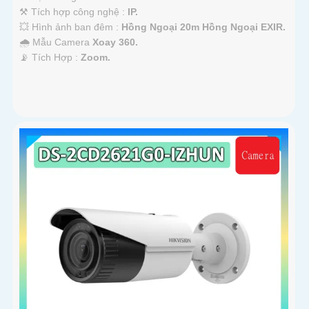
⚒ Tích hợp công nghệ :
IP.
💥 Hình ảnh ban đêm :
Hồng Ngoại 20m Hồng Ngoại EXIR.
🌧️ Mẫu Camera
Xoay 360.
️📡 Tích Hợp :
Zoom.