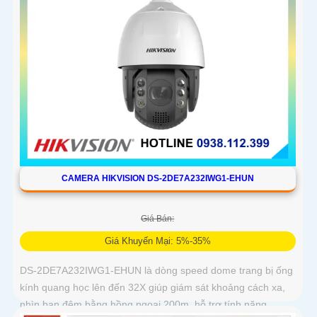
CAMERA HIKVISION DS-2DE7A232IWG1-EHUN
Giá Bán:
Giá Khuyến Mại: 5%-35%
DS-2DE7A232IWG1-EHUN là dòng speed dome trang bị ống
kính quang học lên đến 32X giúp giám sát khoảng cách xa,
nhìn ban đêm bằng hồng ngoại 200m, hỗ trợ tính năng