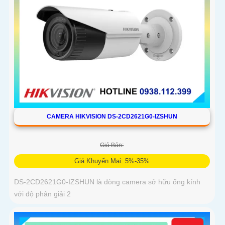
CAMERA HIKVISION DS-2CD2621G0-IZSHUN
Giá Bán:
Giá Khuyến Mại: 5%-35%
DS-2CD2621G0-IZSHUN là dòng camera sở hữu ống kính
với độ phân giải 2