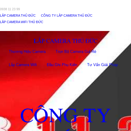
0938 11 23 99
LẮP CAMERA THỦ ĐỨC
CÔNG TY LẮP CAMERA THỦ ĐỨC
LẮP CAMERA WIFI THỦ ĐỨC
LẮP CAMERA THỦ ĐỨC
Thương Hiệu Camera
Trọn Bộ Camera Giá Rẻ
Lắp Camera Wifi
Đầu Ghi Phụ Kiên
Tư Vấn Giải Pháp
CÔNG TY