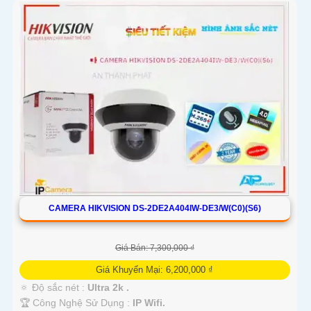
CAMERA HIKVISION DS-2DE2A404IW-DE3/W(C0)(S6)
Giá Bán: 7,300,000 ₫
Giá Khuyến Mại: 6,200,000 ₫
🔅 Độ sắc nét :
Ultra 2k .
🏆 Công Nghệ Sử Dụng :
IP Wifi.