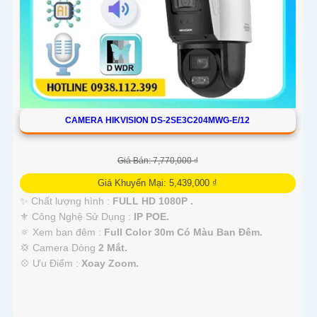
CAMERA HIKVISION DS-2SE3C204MWG-E/12
Giá Bán: 7,770,000 ₫
Giá Khuyến Mại: 5,439,000 ₫
✨ Chất lượng hình :
FULL HD 1080P .
⚜️ Công Nghệ Sử Dụng :
IP POE.
🔅 Xem ban đêm :
Full Color 30m Có Màu Ban Ðêm.
💢 Camera Dòng
2 Mắt.
️💠 Ưu Điểm :
Xoay Zoom.