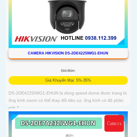
CAMERA HIKVISION DS-2DE4225IWG1-EHUN
Giá Bán:
Giá Khuyến Mại: 5%-35%
DS-2DE4225IWG1-EHUN là dòng speed dome được trang bị
ống kính zoom có thể thay đổi tiêu cự, ống kính có độ phân
giải 2