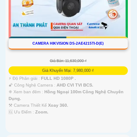
CAMERA HIKVISION DS-2AE4215TI-D(E)
Giá Bán: 11,630,000 ₫
Giá Khuyến Mại: 7,980,000 ₫
️⚡ Độ Phân giải :
FULL HD 1080P .
🌠 Công Nghệ Camera :
AHD CVI TVI BCS.
❈ Xem ban đêm :
Hồng Ngoại 100m Công Nghệ Chuyên
Dụng.
⚒ Camera Thiết Kế
Xoay 360.
️🆑 Ưu Điểm :
Zoom.