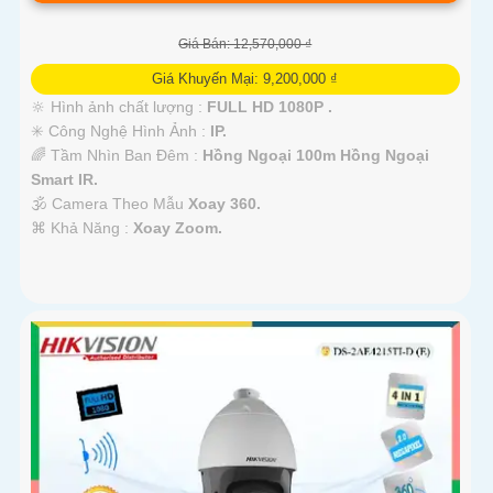
Giá Bán: 12,570,000 ₫
Giá Khuyến Mại: 9,200,000 ₫
🔆 Hình ảnh chất lượng :
FULL HD 1080P .
✳️ Công Nghệ Hình Ảnh :
IP.
🌈 Tầm Nhìn Ban Đêm :
Hồng Ngoại 100m Hồng Ngoại
Smart IR.
🕉️ Camera Theo Mẫu
Xoay 360.
️⌘ Khả Năng :
Xoay Zoom.