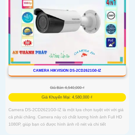
CAMERA HIKVISION DS-2CD2621G0-IZ
Giá Bán: 6,540,000 ₫
Giá Khuyến Mại: 4,580,000 ₫
Camera DS-2CD2621G0-IZ là một lựa chọn tuyệt vời với giá
cả phải chăng. Camera này có chất lượng hình ảnh Full HD
1080P, giúp bạn có được hình ảnh rõ nét và chi tiết