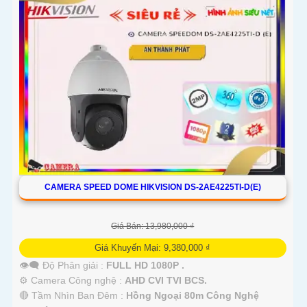
'
CAMERA SPEED DOME HIKVISION DS-2AE4225TI-D(E)
Giá Bán: 13,980,000 ₫
Giá Khuyến Mại: 9,380,000 ₫
👁️‍🗨 Độ Phân giải :
FULL HD 1080P .
⚙ Camera Công nghệ :
AHD CVI TVI BCS.
🔴 Tầm Nhìn Ban Đêm :
Hồng Ngoại 80m Công Nghệ