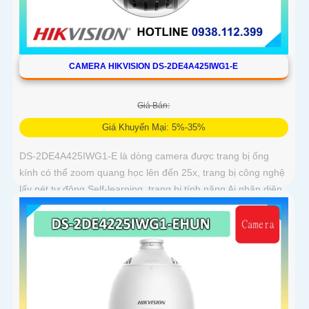
CAMERA HIKVISION DS-2DE4A425IWG1-E
Giá Bán:
Giá Khuyến Mại: 5%-35%
DS-2DE4A425IWG1-E là dòng camera được trang bị ống
kính có thể zoom quang học lên đến 25x, trang bị công nghệ
lấy nét tự động Self-learning, trang bị tính năng Ai nhận diện
chính xác tích hợp AcuSearch khi kết hợp chung với đầu ghi
hình, nhìn ban đêm bằng hồng ngoại 50m