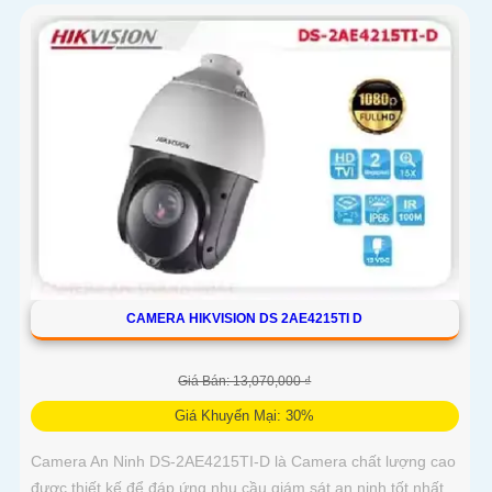
CAMERA HIKVISION DS 2AE4215TI D
Giá Bán: 13,070,000 ₫
Giá Khuyến Mại: 30%
Camera An Ninh DS-2AE4215TI-D là Camera chất lượng cao
được thiết kế để đáp ứng nhu cầu giám sát an ninh tốt nhất.