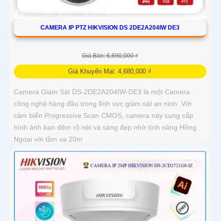
CAMERA IP PTZ HIKVISION DS 2DE2A204IW DE3
Giá Bán: 6,690,000 ₫
Giá Khuyến Mại: 4,680,000 ₫
Camera Giám Sát DS-2DE2A204IW-DE3 là một Camera
công nghệ hàng đầu trong lĩnh vực giám sát an ninh. Với
cảm biến Progressive Scan CMOS, camera này cung cấp
hình ảnh ban đêm rõ nét và sáng đẹp nhờ tính năng Hồng
Ngoại với tầm xa 20m