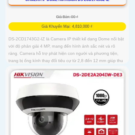
Giá Bán: 00 ₫
Giá Khuyến Mại: 4,810,000 ₫
DS-2CD1743G2-IZ là Camera IP thiết kế dạng Dome nổi bật
với độ phân giải 4 MP, mang đến hình ảnh sắc nét và rõ
ràng. Camera hỗ trợ phát hiện con người và phương tiện,
trang bị ống kính thay đổi tiêu cự từ 2,8 đến 12 mm giúp thu
phóng hình ảnh độ nét cao