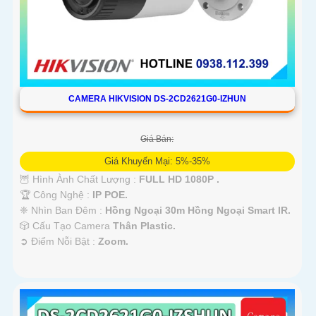
CAMERA HIKVISION DS-2CD2621G0-IZHUN
Giá Bán:
Giá Khuyến Mại: 5%-35%
🦉 Hình Ành Chất Lượng :
FULL HD 1080P .
🏆 Công Nghệ :
IP POE.
❈ Nhìn Ban Đêm :
Hồng Ngoại 30m Hồng Ngoại Smart IR.
🎲 Cấu Tạo Camera
Thân Plastic.
️➲ Điểm Nỗi Bật :
Zoom.