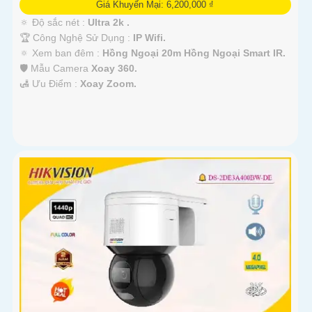
Giá Khuyến Mại: 6,200,000 ₫
🔅 Độ sắc nét :
Ultra 2k .
🏆 Công Nghệ Sử Dụng :
IP Wifi.
🔅 Xem ban đêm :
Hồng Ngoại 20m Hồng Ngoại Smart IR.
🛡 Mẫu Camera
Xoay 360.
️🛃 Ưu Điểm :
Xoay Zoom.