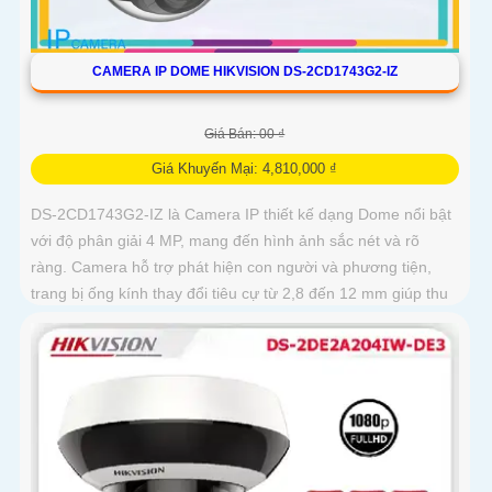
CAMERA IP DOME HIKVISION DS-2CD1743G2-IZ
Giá Bán: 00 ₫
Giá Khuyến Mại: 4,810,000 ₫
DS-2CD1743G2-IZ là Camera IP thiết kế dạng Dome nổi bật
với độ phân giải 4 MP, mang đến hình ảnh sắc nét và rõ
ràng. Camera hỗ trợ phát hiện con người và phương tiện,
trang bị ống kính thay đổi tiêu cự từ 2,8 đến 12 mm giúp thu
phóng hình ảnh độ nét cao