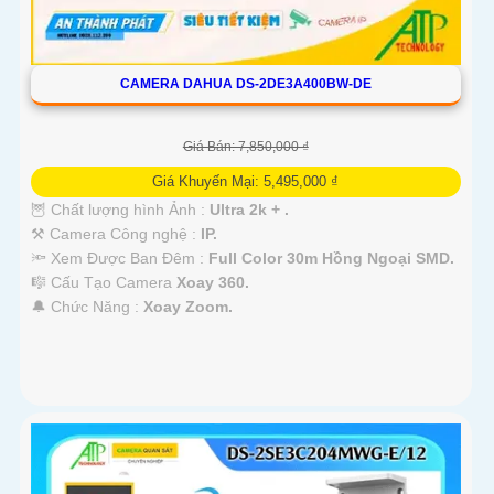
CAMERA DAHUA DS-2DE3A400BW-DE
Giá Bán: 7,850,000 ₫
Giá Khuyến Mại: 5,495,000 ₫
🦉 Chất lượng hình Ảnh :
Ultra 2k + .
⚒ Camera Công nghệ :
IP.
🔦 Xem Được Ban Đêm :
Full Color 30m Hồng Ngoại SMD.
🎼️ Cấu Tạo Camera
Xoay 360.
️🔔 Chức Năng :
Xoay Zoom.