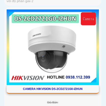
với độ phân giải 2
CAMERA HIKVISION DS-2CD2721G0-IZHUN
Giá Bán: