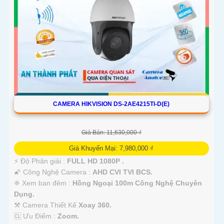
CAMERA HIKVISION DS-2AE4215TI-D(E)
Giá Bán: 11,630,000 ₫
Giá Khuyến Mại: 7,980,000 ₫
️⚡ Độ Phân giải :
FULL HD 1080P .
🌠 Công Nghệ Camera :
AHD CVI TVI BCS.
❈ Xem ban đêm :
Hồng Ngoại 100m Công Nghệ Chuyên
Dụng.
⚒ Camera Thiết Kế
Xoay 360.
️🆑 Ưu Điểm :
Zoom.