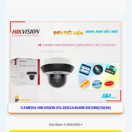
CAMERA HIKVISION DS-2DE2A404IW-DE3/W(C0)(S6)
Giá Bán: 7,300,000 ₫