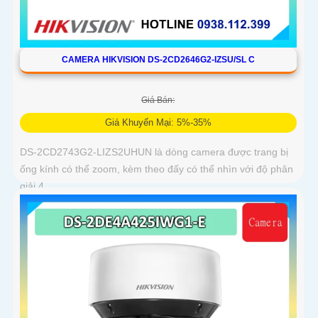
CAMERA HIKVISION DS-2CD2646G2-IZSU/SL C
Giá Bán:
Giá Khuyến Mại: 5%-35%
DS-2CD2743G2-LIZS2UHUN là dòng camera được trang bị
ống kính có thể zoom, kèm theo đấy có thể nhìn với độ phân
giải 4