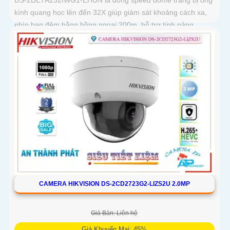
kính quang học lên đến 32X giúp giám sát khoảng cách xa,
nhìn ban đêm bằng hồng ngoại 200m, hỗ trợ tính năng
AcuSense nâng cao hiệu quả giám sát an ninh, có tốc độ lấy
nét cao nhờ công nghệ Self-learning
CAMERA HIKVISION DS-2CD2723G2-LIZS2U 2.0MP
Giá Bán: Liên hệ
Giá Khuyến Mại: 45%