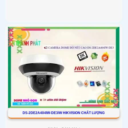
DS-2DE2A404IW-DE3/W HIKVISION CHẤT LƯỢNG