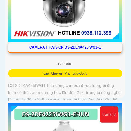
CAMERA HIKVISION DS-2DE4A425IWG1-E
Giá Bán:
Giá Khuyến Mại: 5%-35%
DS-2DE4A425IWG1-E là dòng camera được trang bị ống
kính có thể zoom quang học lên đến 25x, trang bị công nghệ
lấy nét tự động Self-learning, trang bị tính năng Ai nhận diện
chính xác tích hợp AcuSearch khi kết hợp chung với đầu ghi
hình, nhìn ban đêm bằng hồng ngoại 50m