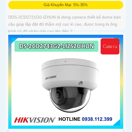
Giá Khuyến Mại: 5%-35%
DDS-2CD2721G0-IZHUN là dòng camera thiết kế dome bán
cầu giúp lắp đặt độ thẫm mỹ cực kì cao, được trang bị ống
kính có độ phân giải cao lên đến 2