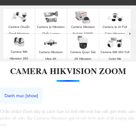
Camera Chuẩn
Camera Ip Hikvision
Camera Hikvision
Camera Ip AI Full
Onvif Hikvision
Chất Lượng
Full Hd 1080P
Color Hikvision
Camera Wifi
Camera Hikvision
Camera Quan Sát
Camera Wifi 360 Full
Hikvision 360
Ultra 4K
2K Hikvision
Color Hik
CAMERA HIKVISION ZOOM
Chắc chắn! Dưới đây là cách bạn có thể viết một bài viết giới thiệu sản
phẩm về việc lắp Camera Hikvision giá rẻ với hình ảnh chất lượng sắc
nét: