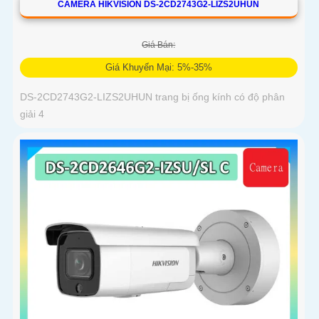
CAMERA HIKVISION DS-2CD2743G2-LIZS2UHUN
Giá Bán:
Giá Khuyến Mại: 5%-35%
DS-2CD2743G2-LIZS2UHUN trang bị ống kính có độ phân
giải 4