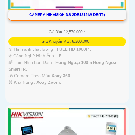
CAMERA HIKVISION DS-2DE4215IW-DE(T5)
Giá Bán: 12,570,000 ₫
Giá Khuyến Mại: 9,200,000 ₫
🔆 Hình ảnh chất lượng :
FULL HD 1080P .
✳️ Công Nghệ Hình Ảnh :
IP.
🌈 Tầm Nhìn Ban Đêm :
Hồng Ngoại 100m Hồng Ngoại
Smart IR.
🕉️ Camera Theo Mẫu
Xoay 360.
️⌘ Khả Năng :
Xoay Zoom.