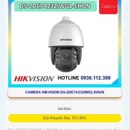
CAMERA HIKVISION DS-2DE7A232IWG1-EHUN
Giá Bán:
Giá Khuyến Mại: 5%-35%
DS-2DE7A232IWG1-EHUN là dòng speed dome trang bị ống