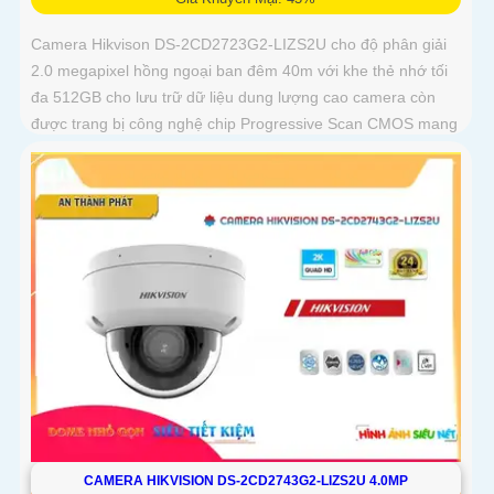
Camera Hikvison DS-2CD2723G2-LIZS2U cho độ phân giải
2.0 megapixel hồng ngoại ban đêm 40m với khe thẻ nhớ tối
đa 512GB cho lưu trữ dữ liệu dung lượng cao camera còn
được trang bị công nghệ chip Progressive Scan CMOS mang
đến hình ảnh màu sắc rõ nét hơn, mượt mà với khả năng
quan sát Full Color trong khoảng cách 40m vào ban đêm
giúp camera có màu rõ nét như ban ngày
CAMERA HIKVISION DS-2CD2743G2-LIZS2U 4.0MP