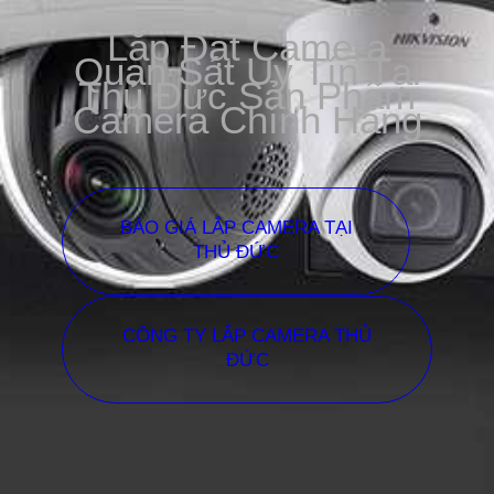
Lắp Đặt Camera
Quan Sát Uy Tín Tại
Thủ Đức Sản Phẩm
Camera Chính Hãng
BÁO GIÁ LẮP CAMERA TẠI
THỦ ĐỨC
CÔNG TY LẮP CAMERA THỦ
ĐỨC