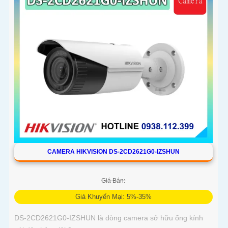
CAMERA HIKVISION DS-2CD2621G0-IZSHUN
Giá Bán:
Giá Khuyến Mại: 5%-35%
DS-2CD2621G0-IZSHUN là dòng camera sở hữu ống kính