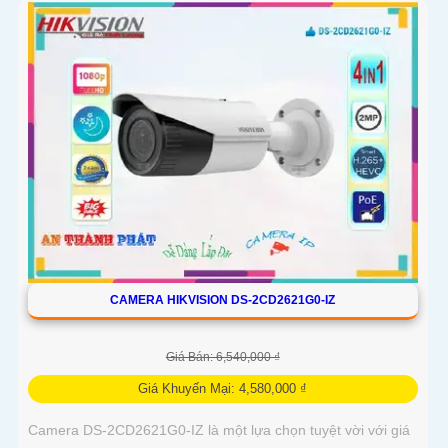
đình, văn phòng, cửa hàng và khách sạn
CAMERA HIKVISION DS-2CD2621G0-IZ
Giá Bán: 6,540,000 ₫
Giá Khuyến Mại: 4,580,000 ₫
Camera DS-2CD2621G0-IZ là một lựa chọn tuyệt vời với giá