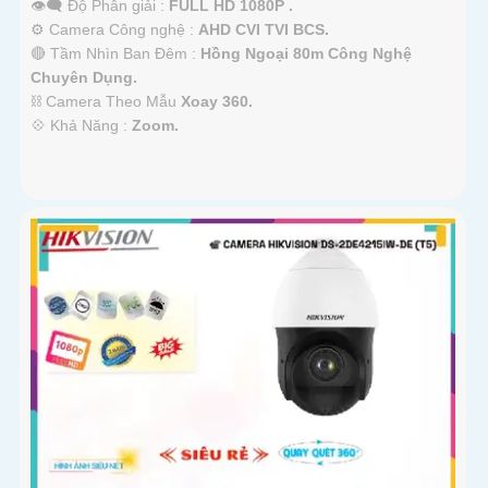
👁️‍🗨 Độ Phân giải :
FULL HD 1080P .
⚙ Camera Công nghệ :
AHD CVI TVI BCS.
🔴 Tầm Nhìn Ban Đêm :
Hồng Ngoại 80m Công Nghệ
Chuyên Dụng.
⛓ Camera Theo Mẫu
Xoay 360.
️💠 Khả Năng :
Zoom.