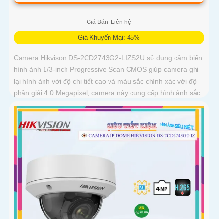
Giá Bán: Liên hệ
Giá Khuyến Mại: 45%
Camera Hikvison DS-2CD2743G2-LIZS2U sử dụng cảm biến
hình ảnh 1/3-inch Progressive Scan CMOS giúp camera ghi
lại hình ảnh với độ chi tiết cao và màu sắc chính xác với độ
phân giải 4.0 Megapixel, camera này cung cấp hình ảnh sắc
nét và chi tiết cho phép nhận diện đối tượng một cách chính
xác