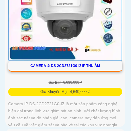
CAMERA ✲ DS-2CD2721G0-IZ IP THU ÂM
Giá Bán: 6,630,000 ₫
Giá Khuyến Mại: 4,640,000 ₫
Camera IP DS-2CD2721G0-IZ là một sản phẩm công nghệ
hiện đại trong lĩnh vực giám sát an ninh. Với chất lượng hình
ảnh sắc nét và độ phân giải cao, camera này đáp ứng mọi
yêu cầu về việc giám sát và bảo vệ tại các khu vực như gia