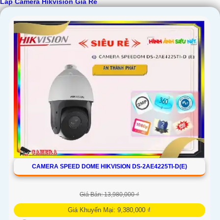
Lắp Camera Hikvision Giá Rẻ
Kết luận
Camera Hikvision không chỉ mang đến sự an toàn và bảo vệ cho ngôi
nhà hoặc doanh nghiệp của bạn, mà còn là lựa chọn thông minh với
giá cả phải chăng và hình ảnh chất lượng sắc nét. Hãy đầu tư vào an
ninh và yên tâm hơn với Camera Hikvision!
Hy vọng rằng bài viết giới thiệu trên sẽ giúp bạn thu hút được khách
hàng quan tâm đến sản phẩm Camera Hikvision giá rẻ và chất lượng.
CAMERA SPEED DOME HIKVISION DS-2AE4225TI-D(E)
'
Giá Bán: 13,980,000 ₫
Giá Khuyến Mại: 9,380,000 ₫