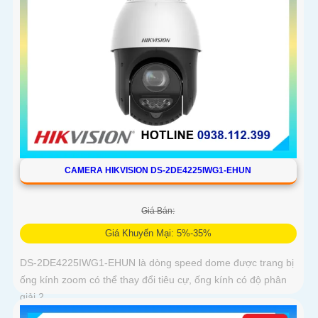
CAMERA HIKVISION DS-2DE4225IWG1-EHUN
Giá Bán:
Giá Khuyến Mại: 5%-35%
DS-2DE4225IWG1-EHUN là dòng speed dome được trang bị
ống kính zoom có thể thay đổi tiêu cự, ống kính có độ phân
giải 2