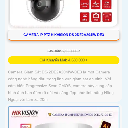
CAMERA IP PTZ HIKVISION DS 2DE2A204IW DE3
Giá Bán: 6,690,000 ₫
Giá Khuyến Mại: 4,680,000 ₫
Camera Giám Sát DS-2DE2A204IW-DE3 là một Camera
công nghệ hàng đầu trong lĩnh vực giám sát an ninh. Với
cảm biến Progressive Scan CMOS, camera này cung cấp
hình ảnh ban đêm rõ nét và sáng đẹp nhờ tính năng Hồng
Ngoại với tầm xa 20m