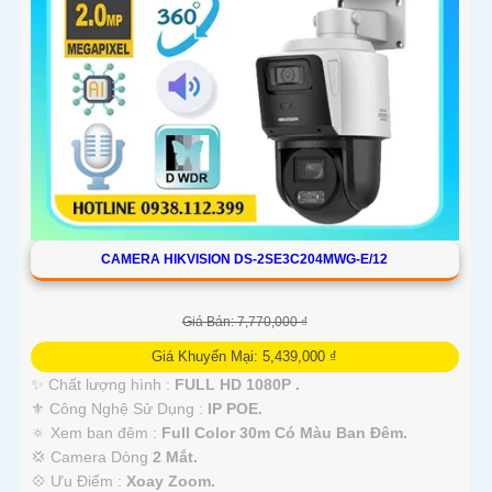
CAMERA HIKVISION DS-2SE3C204MWG-E/12
Giá Bán: 7,770,000 ₫
Giá Khuyến Mại: 5,439,000 ₫
✨ Chất lượng hình :
FULL HD 1080P .
⚜️ Công Nghệ Sử Dụng :
IP POE.
🔅 Xem ban đêm :
Full Color 30m Có Màu Ban Ðêm.
💢 Camera Dòng
2 Mắt.
️💠 Ưu Điểm :
Xoay Zoom.