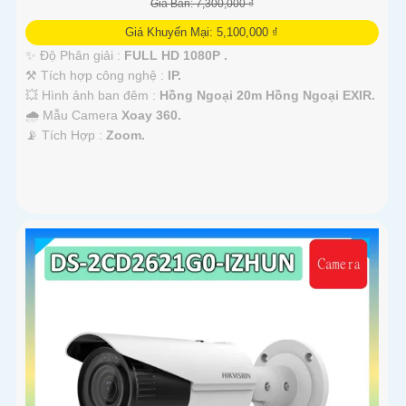
Giá Bán: 7,300,000 ₫
Giá Khuyến Mại: 5,100,000 ₫
✨ Độ Phân giải :
FULL HD 1080P .
⚒ Tích hợp công nghệ :
IP.
💥 Hình ảnh ban đêm :
Hồng Ngoại 20m Hồng Ngoại EXIR.
🌧️ Mẫu Camera
Xoay 360.
️📡 Tích Hợp :
Zoom.