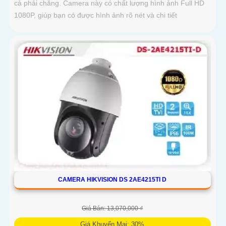
cả phải chăng. Camera này có chất lượng hình ảnh Full HD
1080P, giúp bạn có được hình ảnh rõ nét và chi tiết
CAMERA HIKVISION DS 2AE4215TI D
Giá Bán: 13,070,000 ₫
Giá Khuyến Mại: 30%