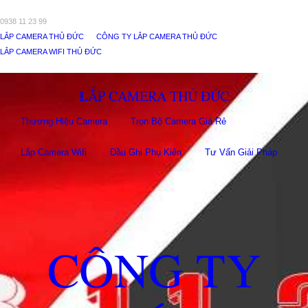
0938 11 23 99
LẮP CAMERA THỦ ĐỨC
CÔNG TY LẮP CAMERA THỦ ĐỨC
LẮP CAMERA WIFI THỦ ĐỨC
LẮP CAMERA THỦ ĐỨC
Thương Hiệu Camera
Trọn Bộ Camera Giá Rẻ
Lắp Camera Wifi
Đầu Ghi Phụ Kiên
Tư Vấn Giải Pháp
CÔNG TY