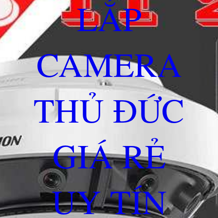
LẮP
CAMERA
THỦ ĐỨC
GIÁ RẺ
UY TÍN