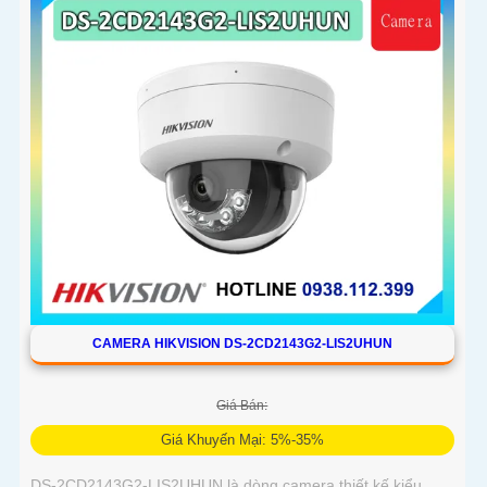
CAMERA HIKVISION DS-2CD2143G2-LIS2UHUN
Giá Bán:
Giá Khuyến Mại: 5%-35%
DS-2CD2143G2-LIS2UHUN là dòng camera thiết kế kiểu