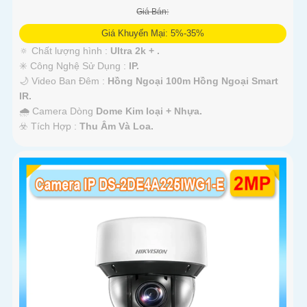
Giá Bán:
Giá Khuyến Mại: 5%-35%
🔅 Chất lượng hình :
Ultra 2k + .
✳️ Công Nghệ Sử Dụng :
IP.
🌙 Video Ban Đêm :
Hồng Ngoại 100m Hồng Ngoại Smart
IR.
🌧️ Camera Dòng
Dome Kim loại + Nhựa.
️☣️ Tích Hợp :
Thu Âm Và Loa.