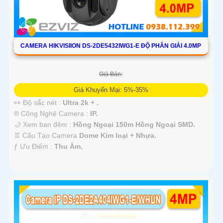
CAMERA HIKVISIION DS-2DE5432IWG1-E ĐỘ PHÂN GIẢI 4.0MP
Giá Bán:
Giá Khuyến Mại: 5%-35%
👀 Độ sắc nét :
Ultra 2k + .
®️ Công Nghệ Camera :
IP.
🌙 Xem ban đêm :
Hồng Ngoại 150m Hồng Ngoại SMD.
♊ Cấu Tạo Camera
Dome Kim loại + Nhựa.
️ƒ Ưu Điểm :
Thu Âm.