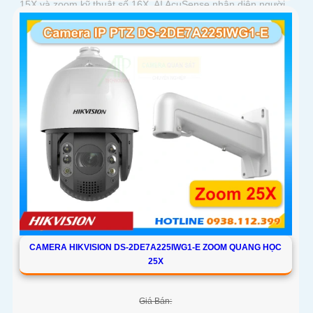
15X và zoom kỹ thuật số 16X. AI AcuSense nhận diện người
và phương tiện và cảnh báo chủ động
CAMERA HIKVISION DS-2DE7A225IWG1-E ZOOM QUANG HỌC
25X
Giá Bán: