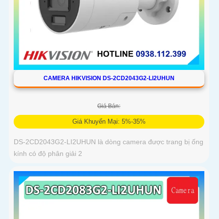
CAMERA HIKVISION DS-2CD2043G2-LI2UHUN
Giá Bán:
Giá Khuyến Mại: 5%-35%
DS-2CD2043G2-LI2UHUN là dòng camera được trang bị ống
kính có độ phân giải 2