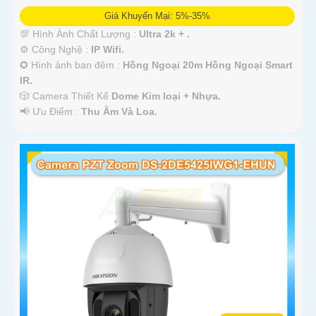
Giá Khuyến Mại: 5%-35%
💯 Hình Ành Chất Lượng :
Ultra 2k + .
⚙ Công Nghệ :
IP Wifi.
✪ Hình ảnh ban đêm :
Hồng Ngoại 20m Hồng Ngoại Smart
IR.
🎲 Camera Thiết Kế
Dome Kim loại + Nhựa.
️📢 Ưu Điểm :
Thu Âm Và Loa.