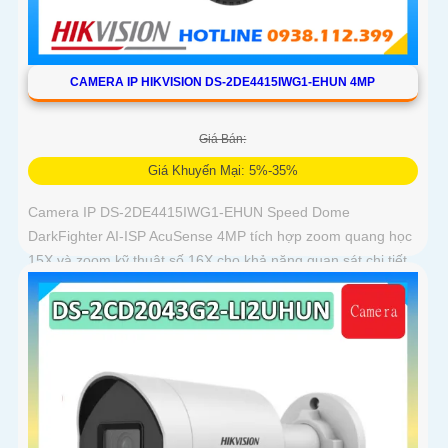
CAMERA IP HIKVISION DS-2DE4415IWG1-EHUN 4MP
Giá Bán:
Giá Khuyến Mại: 5%-35%
Camera IP DS-2DE4415IWG1-EHUN Speed Dome
DarkFighter AI-ISP AcuSense 4MP tích hợp zoom quang học
15X và zoom kỹ thuật số 16X cho khả năng quan sát chi tiết
ở khoảng cách xa, AI AcuSense nhận diện người và phương
tiện hỗ trợ chụp đồng thời tối đa 5 khuôn mặt