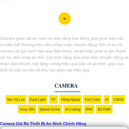
chăng.
🎬
2:
Camera Vantech VP-C2112CP: Camera dạng dome, chất lượng
Full HD, hỗ trợ xoay 360 độ, phù hợp cho việc lắp đặt trong nhà hoặc
ngoài trời.
🌈
3:
Camera Hikvision DS-2CE56C0T-IRP: Camera thân hồng ngoại,
chất lượng 1MP, có khả năng quan sát ban đêm tốt, sắc nét.
Camera giám sát an ninh với khả năng báo động giúp phát hiện các
🔖
4:
Camera Dahua HAC-HDBW1200RP-Z: Camera dome chất lượng
sự kiện bất thường như xâm nhập hoặc chuyển động. Khi có sự cố,
2MP, hỗ trợ các tính năng như chống ngược sáng, chống nước.
camera sẽ gửi cảnh báo qua điện thoại, email hoặc phát ra âm thanh
Nhớ kiểm tra kỹ thông số kỹ thuật cũng như nguồn gốc xuất xứ của
còi hú, đèn chớp tại chỗ. Các tính năng như phát hiện chuyển động và
sản phẩm trước khi mua nhé để
Hoàn toàn tin cậy
là sản phẩm chính
nhận diện khuôn mặt tăng cường hiệu quả bảo vệ an ninh, giúp xua
hãng và đáng tin cậy.
đuổi kẻ xấu và bảo vệ khu vực giám sát hiệu quả.
CAMERA
Mic Và Loa
Dual Light
78°
Hồng Ngoại
Full Color
AI
CMOS
Xoay 360
Speed Dome
AI Coding
IP66
3D DNR
Camera Giá Rẻ Thiết Bị An Ninh Chính Hãng