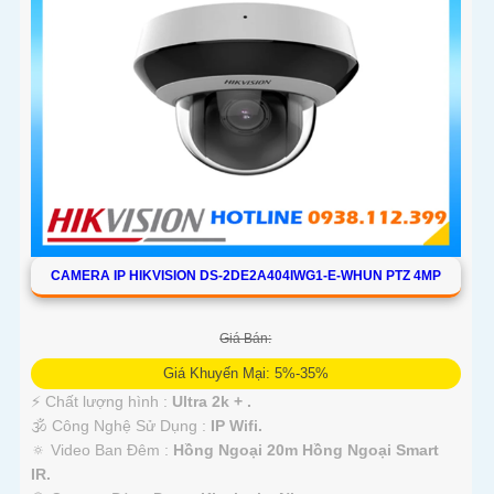
CAMERA IP HIKVISION DS-2DE2A404IWG1-E-WHUN PTZ 4MP
Giá Bán:
Giá Khuyến Mại: 5%-35%
️⚡ Chất lượng hình :
Ultra 2k + .
🕉️ Công Nghệ Sử Dụng :
IP Wifi.
🔅 Video Ban Đêm :
Hồng Ngoại 20m Hồng Ngoại Smart
IR.