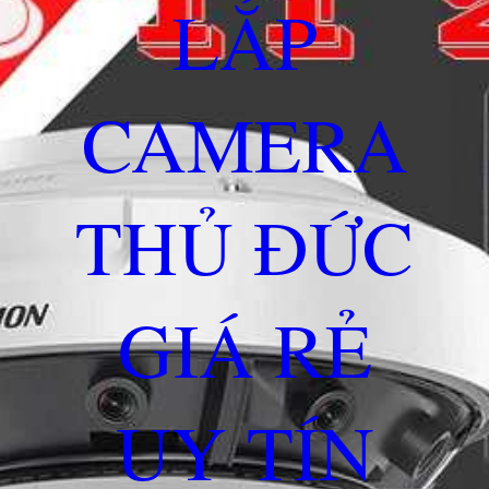
LẮP
CAMERA
THỦ ĐỨC
GIÁ RẺ
UY TÍN