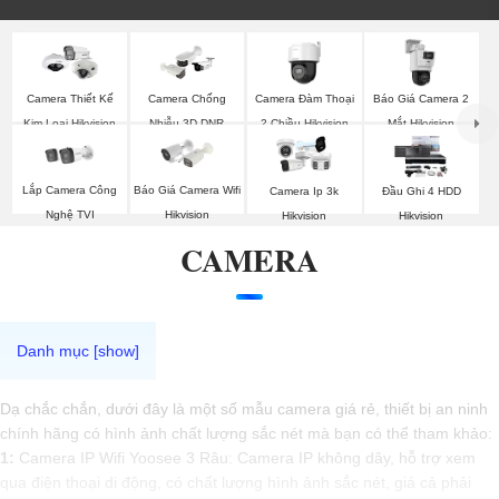
Camera Đàm Thoại
Báo Giá Camera 2
Camera Thiết Kế
Camera Chống
2 Chiều Hikvision
Mắt Hikvision
Kim Loại Hikvision
Nhiễu 3D DNR
Hikvison
Lắp Camera Công
Báo Giá Camera Wifi
Camera Ip 3k
Đầu Ghi 4 HDD
Nghệ TVI
Hikvision
Hikvision
Hikvision
CAMERA
Dạ chắc chắn, dưới đây là một số mẫu camera giá rẻ, thiết bị an ninh
chính hãng có hình ảnh chất lượng sắc nét mà bạn có thể tham khảo:
1:
Camera IP Wifi Yoosee 3 Râu: Camera IP không dây, hỗ trợ xem
qua điện thoại di động, có chất lượng hình ảnh sắc nét, giá cả phải