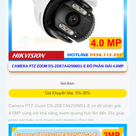
CAMERA PTZ ZOOM DS-2DE7A425IWG1-E ĐỘ PHÂN GIẢI 4.0MP
Giá Bán:
Giá Khuyến Mại: 5%-35%
Camera PTZ Zoom DS-2DE7A425IWG1-E có độ phân giải
4.0MP cùng với khả năng zoom quang học lên đến 25x giúp
giám sát hiệu quả trong môi trường rộng lớn