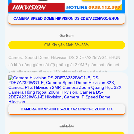
CAMERA SPEED DOME HIKVISION DS-2DE7A225IWG1-EHUN
Giá Bán:
Giá Khuyến Mại: 5%-35%
Camera Speed Dome Hikvision DS-2DE7A225IWG1-EHUN
có khả năng giám sát độ phân giải 2.0MP giám sát sắc nét
khả năng zoom tầm xa 15X giám sát tầm xa ổn định
CAMERA HIKVISION DS-2DE7A232IWG1-E ZOOM 32X
Giá Bán: