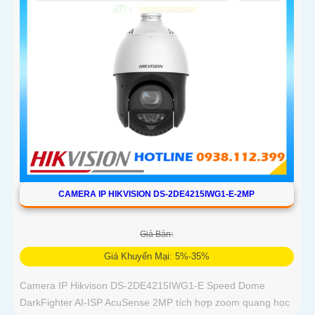
CAMERA IP HIKVISION DS-2DE4215IWG1-E-2MP
Giá Bán:
Giá Khuyến Mại: 5%-35%
Camera IP Hikvison DS-2DE4215IWG1-E Speed Dome
DarkFighter AI-ISP AcuSense 2MP tích hợp zoom quang học