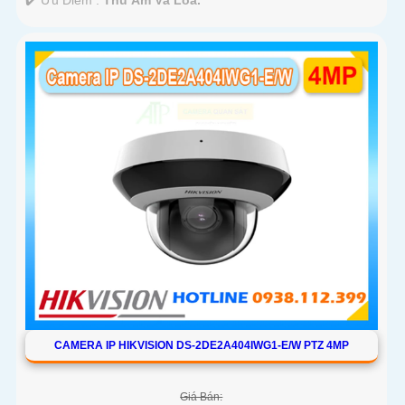
CAMERA IP HIKVISION DS-2DE2A404IWG1-E/W PTZ 4MP
Giá Bán: