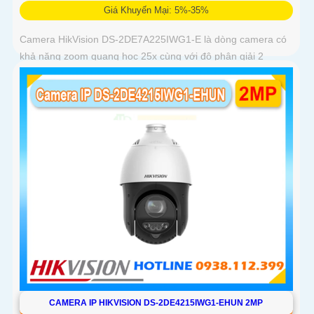
Giá Khuyến Mại: 5%-35%
Camera HikVision DS-2DE7A225IWG1-E là dòng camera có
khả năng zoom quang học 25x cùng với độ phân giải 2
CAMERA IP HIKVISION DS-2DE4215IWG1-EHUN 2MP