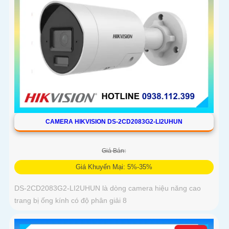
CAMERA HIKVISION DS-2CD2083G2-LI2UHUN
Giá Bán:
Giá Khuyến Mại: 5%-35%
DS-2CD2083G2-LI2UHUN là dòng camera hiệu năng cao
trang bị ống kính có độ phân giải 8