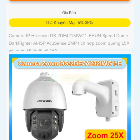
Giá Bán:
Giá Khuyến Mại: 5%-35%
Camera IP Hikvision DS-2DE4215IWG1-EHUN Speed Dome
DarkFighter AI-ISP AcuSense 2MP tích hợp zoom quang 15X
và zoom kỹ thuật số 16X