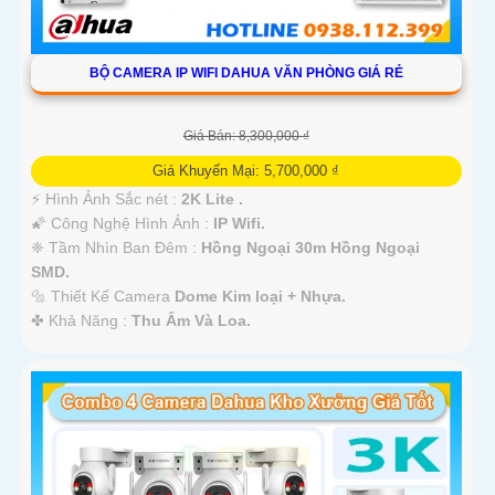
BỘ CAMERA IP WIFI DAHUA VĂN PHÒNG GIÁ RẺ
Giá Bán: 8,300,000 ₫
Giá Khuyến Mại: 5,700,000 ₫
️⚡ Hình Ảnh Sắc nét :
2K Lite .
🌠 Công Nghệ Hình Ảnh :
IP Wifi.
❈ Tầm Nhìn Ban Đêm :
Hồng Ngoại 30m Hồng Ngoại
SMD.
🔩 Thiết Kế Camera
Dome Kim loại + Nhựa.
️✤ Khả Năng :
Thu Âm Và Loa.