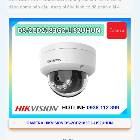
dáng dome bán cầu, trang bị ống kính có độ phân giải 4
CAMERA HIKVISION DS-2CD2183G2-LIS2UHUN