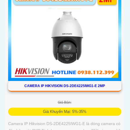
CAMERA IP HIKVISION DS-2DE4225IWG1-E 2MP
Giá Bán:
Giá Khuyến Mại: 5%-35%
Camera IP Hikvision DS-2DE4225IWG1-E là dòng camera có