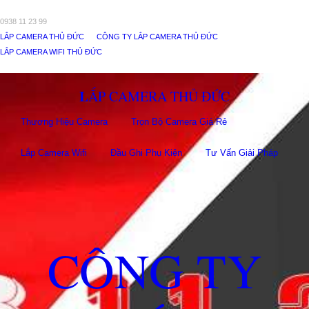
0938 11 23 99
LẮP CAMERA THỦ ĐỨC
CÔNG TY LẮP CAMERA THỦ ĐỨC
LẮP CAMERA WIFI THỦ ĐỨC
LẮP CAMERA THỦ ĐỨC
Thương Hiệu Camera
Trọn Bộ Camera Giá Rẻ
Lắp Camera Wifi
Đầu Ghi Phụ Kiên
Tư Vấn Giải Pháp
CÔNG TY