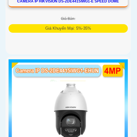
CAMERA IP HIKVISION DS-2DE4415IWG1-E SPEED DOME
Giá Bán:
Giá Khuyến Mại: 5%-35%