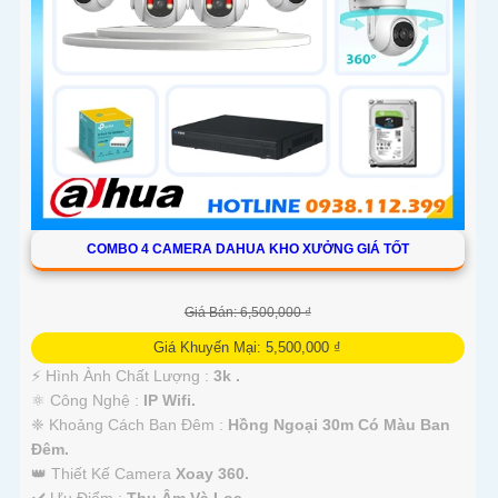
COMBO 4 CAMERA DAHUA KHO XƯỞNG GIÁ TỐT
Giá Bán: 6,500,000 ₫
Giá Khuyến Mại: 5,500,000 ₫
️⚡ Hình Ành Chất Lượng :
3k .
⚛️ Công Nghệ :
IP Wifi.
❈ Khoảng Cách Ban Đêm :
Hồng Ngoại 30m Có Màu Ban
Ðêm.
👑 Thiết Kế Camera
Xoay 360.
️✔️ Ưu Điểm :
Thu Âm Và Loa.