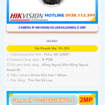
CAMERA IP HIKVISION DS-2DE4A225IWG1-E 2MP
Giá Bán:
Giá Khuyến Mại: 5%-35%
✨ Chất lượng hình Ảnh :
FULL HD 1080P .
®️ Camera Công nghệ :
IP POE.
💥 Khi xem thiếu sáng :
Hồng Ngoại 50m Hồng Ngoại
Smart IR.
♊ Mẫu Camera
Dome Kim loại + Nhựa.
️✨ Khả Năng :
Thu Âm Và Loa.