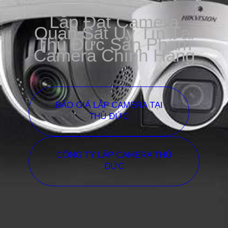
Lắp Đặt Camera
Quan Sát Uy Tín Tại
Thủ Đức Sản Phẩm
Camera Chính Hãng
BÁO GIÁ LẮP CAMERA TẠI
THỦ ĐỨC
CÔNG TY LẮP CAMERA THỦ
ĐỨC