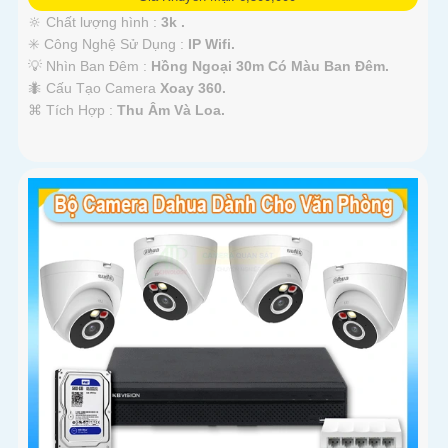
🔆 Chất lượng hình :
3k .
✳️ Công Nghệ Sử Dụng :
IP Wifi.
💡 Nhìn Ban Đêm :
Hồng Ngoại 30m Có Màu Ban Ðêm.
🐜 Cấu Tạo Camera
Xoay 360.
️⌘ Tích Hợp :
Thu Âm Và Loa.