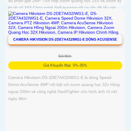
độ phân giải 2MP Tích hợp zoom quang học 25X và zoom kỹ
thuật số 16X Công nghệ Self-learning tối ưu tốc độ lấy nét,
trong khi AI AcuSense hỗ trợ nhận diện người và phương
tiện, chụp tối đa 5 khuôn mặt đồng thời
CAMERA HIKVISION DS-2DE7A432IWG1-E DÒNG ACUSENSE
Giá Bán:
Giá Khuyến Mại: 5%-35%
Camera Hikvision DS-2DE7A432IWG1-E là dòng Speed
Dome AcuSense 4MP nổi bật với zoom quang học 32x hồng
ngoại 200m và công nghệ DarkFighter cho hình ảnh rõ nét
ngày đêm