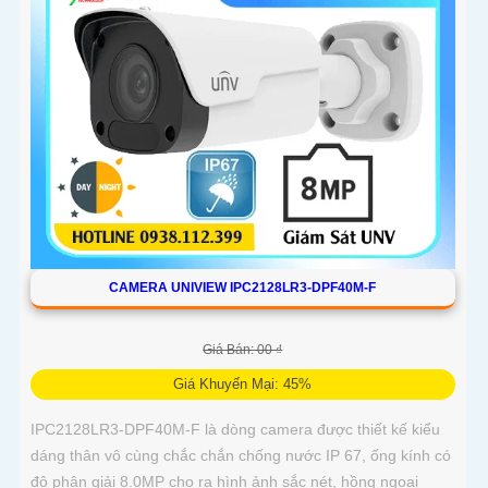
CAMERA UNIVIEW IPC2128LR3-DPF40M-F
Giá Bán: 00 ₫
Giá Khuyến Mại: 45%
IPC2128LR3-DPF40M-F là dòng camera được thiết kế kiểu
dáng thân vô cùng chắc chắn chống nước IP 67, ống kính có
độ phân giải 8.0MP cho ra hình ảnh sắc nét, hồng ngoại