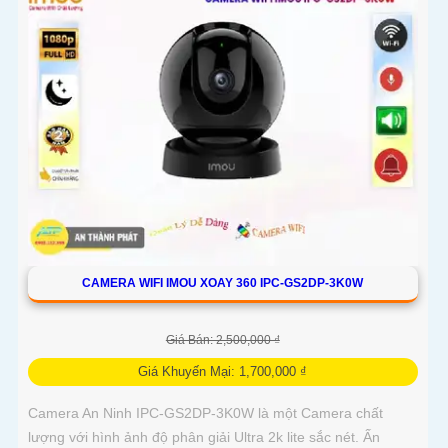
CAMERA WIFI IMOU XOAY 360 IPC-GS2DP-3K0W
Giá Bán: 2,500,000 ₫
Giá Khuyến Mại: 1,700,000 ₫
Camera An Ninh IPC-GS2DP-3K0W là một Camera chất
lượng với hình ảnh độ phân giải Ultra 2k lite sắc nét. Ấn