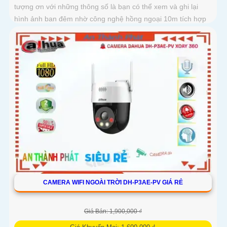
tượng ơn với những thông số là bạn có thể xem và ghi lại
hình ảnh ban đêm nhờ công nghệ hồng ngoại 10m tích hợp
CAMERA WIFI NGOÀI TRỜI DH-P3AE-PV GIÁ RẺ
Giá Bán: 1,900,000 ₫