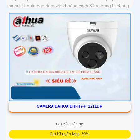
smart IR nhìn ban đêm với khoảng cách 30m, trang bị chống
ngược sáng WDR 120db
CAMERA DAHUA DHI-HY-FT121LDP
Giá Bán: liên hệ
Giá Khuyến Mại: 30%