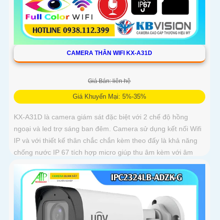
CAMERA THÂN WIFI KX-A31D
Giá Bán: liên hệ
Giá Khuyến Mại: 5%-35%
KX-A31D là camera giám sát đặc biệt với 2 chế độ hồng
ngoại và led trợ sáng ban đêm. Camera sử dụng kết nối Wifi
IP và với thiết kế thân chắc chắn kèm theo đấy là khả năng
chống nước IP 67 tích hợp micro giúp thu âm kèm với âm
thanh