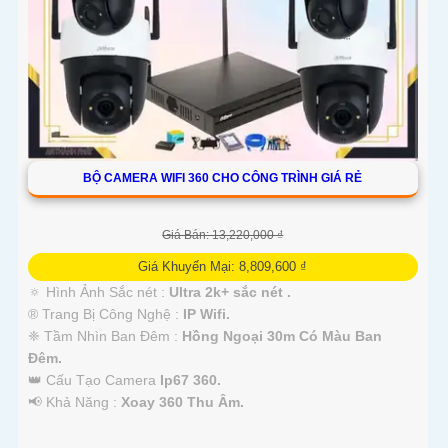
BỘ CAMERA WIFI 360 CHO CÔNG TRÌNH GIÁ RẺ
'
Giá Bán: 13,220,000 ₫
Giá Khuyến Mại: 8,809,600 ₫
🔅 Hình Ảnh Sắc nét :
Ultra 2k+ sắc nét .
®️ Trang Bị Công Nghệ :
IP Wifi.
❈ Tầm Nhìn Ban Đêm :
Hồng Ngoại 30m Có Màu Ban
Ðêm.
👑 Cấu Tạo Camera
Ip67 360.
️📢 Khả Năng :
Xoay 360 Thu Âm.