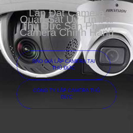
Lắp Đặt Camera
Quan Sát Uy Tín Tại
Thủ Đức Sản Phẩm
Camera Chính Hãng
BÁO GIÁ LẮP CAMERA TẠI
THỦ ĐỨC
CÔNG TY LẮP CAMERA THỦ
ĐỨC