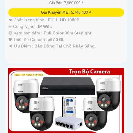
Giá Bán: 7,980,000 ₫
Giá Khuyến Mại: 5,746,400 ₫
👁 Chất lượng hình :
FULL HD 1080P .
✳️ Công Nghệ :
IP Wifi.
🔴 Xem ban đêm :
Full Color 30m Starlight.
🛡 Thiết Kế Camera
Ip67 360.
️🔈 Ưu Điểm :
Báo Động Tại Chỗ Nháy Sáng.