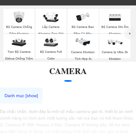
Bộ Camera Chống
Bộ Camera Ban
Bộ Camera Ghi Âm
Lắp Camera
Trộm Kbvision
Đêm Có Màu
Kbvision
Kbvision Trọn Gói
Kbvision
Trọn Bộ Camera
Bộ Camera Full
Camera Kbvision
Camera Ip Ultra 3k
Dahua Chống Trộm
Color
Tích Hợp Ai
Kbvision
CAMERA
Dạ chắc chắn, dưới đây là một số mẫu camera giá rẻ, thiết bị an ninh
chính hãng có hình ảnh chất lượng sắc nét mà bạn có thể tham khảo:
1:
Camera IP Wifi Yoosee 3 Râu: Camera IP không dây, hỗ trợ xem
qua điện thoại di động, có chất lượng hình ảnh sắc nét, giá cả phải