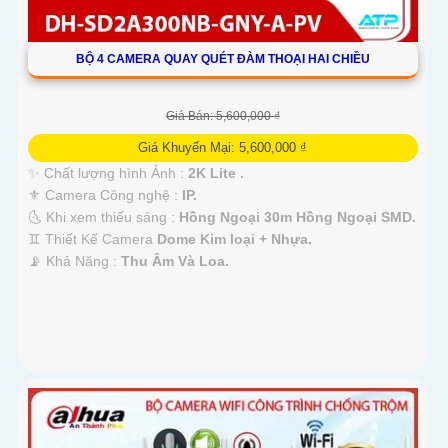
BỘ 4 CAMERA QUAY QUÉT ĐÀM THOẠI HAI CHIỀU
Giá Bán: 5,600,000 ₫
Giá Khuyến Mại: 5,600,000 ₫
✨ Chất lượng hình Ảnh :
2K Lite .
⚜️ Camera Công nghệ :
IP.
🌜 Khi xem thiếu sáng :
Hồng Ngoại 30m Hồng Ngoại SMD.
♊ Thiết Kế Camera
Dome Kim loại + Nhựa.
️📡 Khả Năng :
Thu Âm Và Loa.