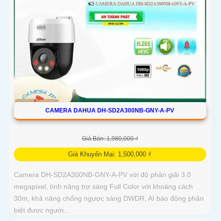
CAMERA DAHUA DH-SD2A300NB-GNY-A-PV
Giá Bán: 1,980,000 ₫
Giá Khuyến Mại: 1,500,000 ₫
Camera DH-SD2A300NB-GNY-A-PV với độ phân giải 3.0
megapixel, tính năng trợ sáng Full Color với khoảng cách
30m, khả năng chống ngược sáng DWDR, AI báo động phân
biệt được người...