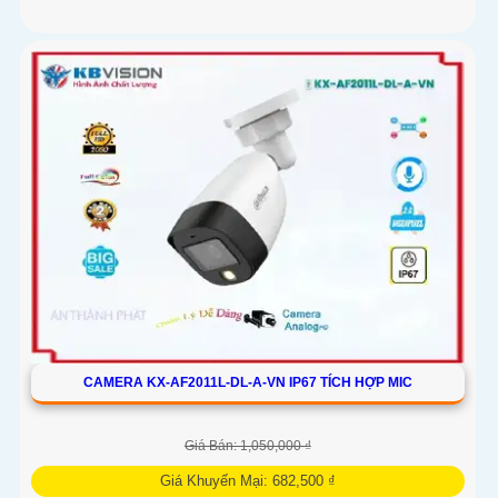
CAMERA KX-AF2011L-DL-A-VN IP67 TÍCH HỢP MIC
Giá Bán: 1,050,000 ₫
Giá Khuyến Mại: 682,500 ₫