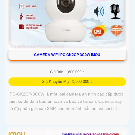
CAMERA WIFI IPC GK2CP 3C0W IMOU
Giá Bán: 1,600,000 ₫
Giá Khuyến Mại: 1,800,000 ₫
IPC-GK2CP-3C0W là một loại camera an ninh cao cấp được
thiết kế để đảm bảo an toàn và bảo vệ tài sản. Camera này
có độ phân giải cao 3MP, cho hình ảnh sắc nét và chi tiết