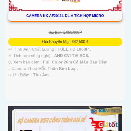
CAMERA KX-AF2011L-DL-A TÍCH HỢP MICRO
Giá Bán: 1,050,000 ₫
Giá Khuyến Mại: 682,500 ₫
👀 Hình Ành Chất Lượng :
FULL HD 1080P .
⚛️ Tích hợp công nghệ :
AHD CVI TVI BCS.
🌜 Xem ban đêm :
Full Color 20m Có Màu Ban Đêm.
↕️ Camera Theo Mẫu
Thân Kim Loại.
️↭ Ưu Điểm :
Thu Âm.