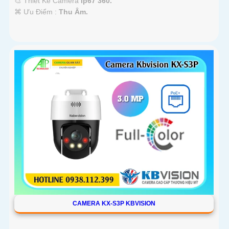
🎨 Thiết Kế Camera
Ip67 360.
️⌘ Ưu Điểm :
Thu Âm.
CAMERA KX-S3P KBVISION