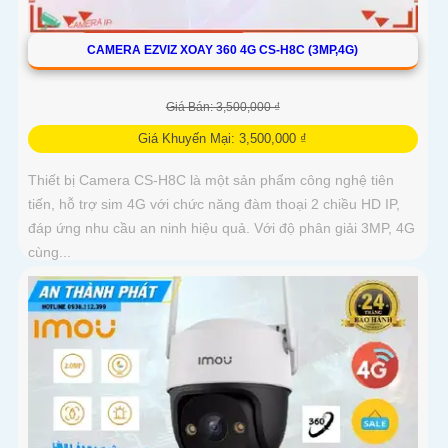
CAMERA EZVIZ XOAY 360 4G CS-H8C (3MP,4G)
Giá Bán: 3,500,000 ₫
Giá Khuyến Mại: 3,500,000 ₫
Thiết bị Camera CS-H8C là một sản phẩm công nghệ tiên
tiến, hỗ trợ sim 4G với chức năng đàm thoại 2 chiều HD IP,
đáp ứng nhu cầu an ninh hiệu quả. Với độ phân giải 3MP, 4G
cùng...