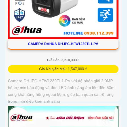
CAMERA DAHUA DH-IPC-HFW1239TL1-PV
Giá Bán: 2,210,000 ₫
Giá Khuyến Mại: 1,547,000 ₫
Camera DH-IPC-HFW1239TL1-PV với độ phân giải 2.0MP
hỗ trợ mic báo động và đèn LED ánh sáng ấm lên đến 50m,
cùng khả năng hồng ngoại 50m, giúp bạn quan sát rõ ràng
trong mọi điều kiện ánh sáng