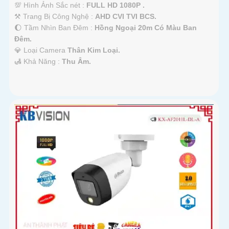
💯 Hình Ảnh Sắc nét :
FULL HD 1080P .
⚒ Trang Bị Công Nghệ :
AHD CVI TVI BCS.
🌔 Tầm Nhìn Ban Đêm :
Hồng Ngoại 20m Có Màu Ban
Đêm.
💎 Loại Camera
Thân Kim Loại.
️🛃 Khả Năng :
Thu Âm.