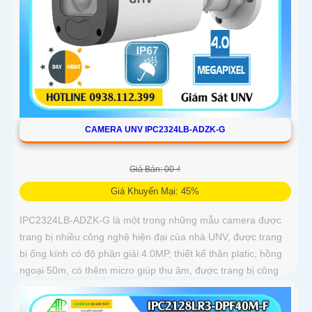
CAMERA UNV IPC2324LB-ADZK-G
Giá Bán: 00 ₫
Giá Khuyến Mại: 45%
IPC2324LB-ADZK-G là một trong những mẫu camera được
trang bị nhiều công nghệ hiện đại của nhà UNV, được trang
bị ống kính có độ phân giải 4.0MP, thiết kế thân platic, hồng
ngoại 50m, có thêm micro giúp thu âm, được trang bị công
nghệ chống ngược sáng DWDR 120db