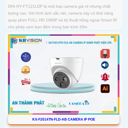
DHI-HY-FT121LDP là một loại camera giá rẻ nhưng chất
lượng cao. Với hình ảnh sắc nét, camera này có khả năng
quay phim FULL HD 1080P và kỹ thuật hồng ngoại Smart IR
cho phép xem ban đêm trong bán kính 20m
KX-F2014TN-FLD-AB CAMERA IP POE