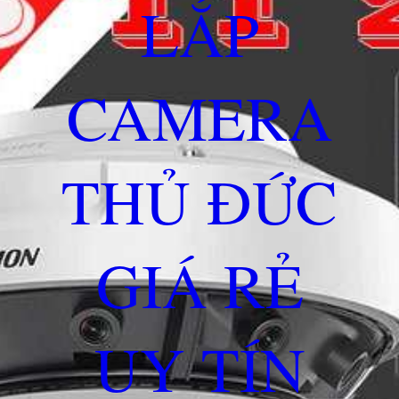
LẮP
CAMERA
THỦ ĐỨC
GIÁ RẺ
UY TÍN