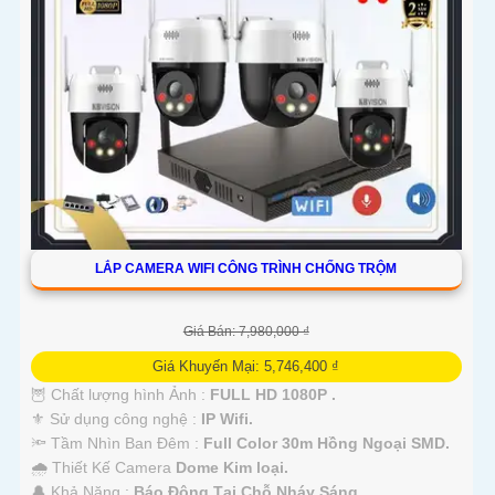
LẮP CAMERA WIFI CÔNG TRÌNH CHỐNG TRỘM
Giá Bán: 7,980,000 ₫
Giá Khuyến Mại: 5,746,400 ₫
🦉 Chất lượng hình Ảnh :
FULL HD 1080P .
⚜️ Sử dụng công nghệ :
IP Wifi.
🔦 Tầm Nhìn Ban Đêm :
Full Color 30m Hồng Ngoại SMD.
🌧️ Thiết Kế Camera
Dome Kim loại.
️🔔 Khả Năng :
Báo Động Tại Chỗ Nháy Sáng.