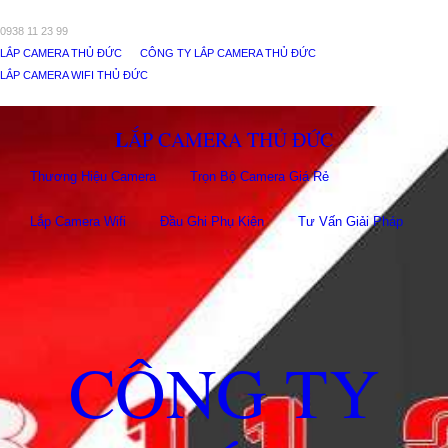
0938 11 23 99
LẮP CAMERA THỦ ĐỨC
CÔNG TY LẮP CAMERA THỦ ĐỨC
LẮP CAMERA WIFI THỦ ĐỨC
LẮP CAMERA THỦ ĐỨC
Thương Hiệu Camera
Trọn Bộ Camera Giá Rẻ
Lắp Camera Wifi
Đầu Ghi Phụ Kiên
Tư Vấn Giải Pháp
CÔNG TY