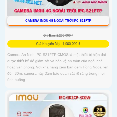
CAMERA IMOU 4G NGOÀI TRỜI IPC-S21FTP
Giá Bán: 2,200,000 ₫
Giá Khuyến Mại: 1,900,000 ₫
Camera An Ninh IPC-S21FTP CMOS là một thiết bị hiện đại
được thiết kế để giám sát và bảo vệ an toàn của ngôi nhà
hoặc văn phòng. Với khả năng xem ban đêm Hồng Ngoại lên
đến 30m, camera này đảm bảo quan sát rõ ràng trong mọi
tình huống