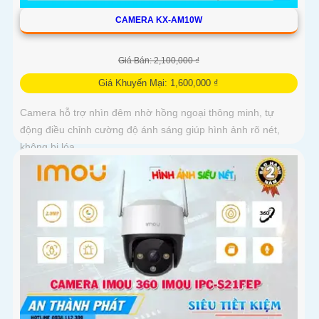
CAMERA KX-AM10W
Giá Bán: 2,100,000 ₫
Giá Khuyến Mại: 1,600,000 ₫
Camera hỗ trợ nhìn đêm nhờ hồng ngoại thông minh, tự
động điều chỉnh cường độ ánh sáng giúp hình ảnh rõ nét,
không bị lóa