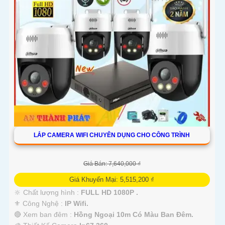
LẮP CAMERA WIFI CHUYÊN DỤNG CHO CÔNG TRÌNH
Giá Bán: 7,640,000 ₫
Giá Khuyến Mại: 5,515,200 ₫
🔆 Chất lượng hình :
FULL HD 1080P .
⚜️ Công Nghệ :
IP Wifi.
🔴 Xem ban đêm :
Hồng Ngoại 10m Có Màu Ban Ðêm.