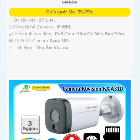
Giá Bán:
Giá Khuyến Mại: 5%-35%
✨ Độ sắc nét :
2K Lite .
®️ Công Nghệ Camera :
IP Wifi.
🌙 Hình ảnh ban đêm :
Full Color 30m Có Màu Ban Ðêm.
🎼️ Thiết Kế Camera
Xoay 360.
️✨ Tích Hợp :
Thu Âm Và Loa.