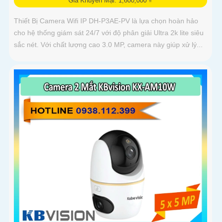
Giá Khuyến Mại: 1,600,000 ₫
Thiết Bị Camera Wifi IP DH-P3AE-PV là lựa chọn hoàn hảo
cho hệ thống giám sát 24/7 với độ phân giải Ultra 2k lite siêu
sắc nét. Với chất lượng cao 3.0 MP, camera này giúp xử lý...