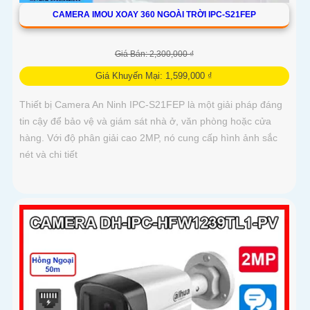
CAMERA IMOU XOAY 360 NGOÀI TRỜI IPC-S21FEP
Giá Bán: 2,300,000 ₫
Giá Khuyến Mại: 1,599,000 ₫
Thiết bị Camera An Ninh IPC-S21FEP là một giải pháp đáng
tin cậy để bảo vệ và giám sát nhà ở, văn phòng hoặc cửa
hàng. Với độ phân giải cao 2MP, nó cung cấp hình ảnh sắc
nét và chi tiết