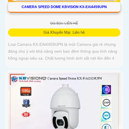
CAMERA SPEED DOME KBVISION KX-EAI4459UPN
Giá Bán: LIÊN HỆ
Giá Khuyến Mại: Liên hệ
Loại Camera KX-EAi4459UPN là một Camera giá rẻ nhưng
đáng chú ý với khả năng xem ban đêm thông qua tính năng
hồng ngoại siêu xa. Chất lượng hình ảnh sắt nét lên đến 4