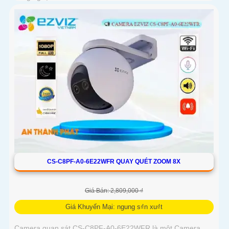
CS-C8PF-A0-6E22WFR QUAY QUÉT ZOOM 8X
Giá Bán: 2,809,000 ₫
Giá Khuyến Mại: ngung s₫n xu₫t
Camera quan sát CS-C8PF-A0-6E22WFR là một Camera