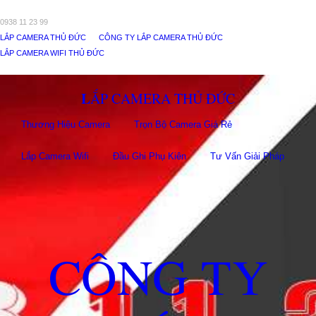
0938 11 23 99
LẮP CAMERA THỦ ĐỨC
CÔNG TY LẮP CAMERA THỦ ĐỨC
LẮP CAMERA WIFI THỦ ĐỨC
LẮP CAMERA THỦ ĐỨC
Thương Hiệu Camera
Trọn Bộ Camera Giá Rẻ
Lắp Camera Wifi
Đầu Ghi Phụ Kiên
Tư Vấn Giải Pháp
CÔNG TY