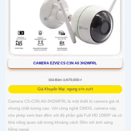
CAMERA EZVIZ CS C3N A0 3H2WFRL
Giá Bán: 1,675,000 ₫
Giá Khuyến Mại: ngung s₫n xu₫t
Camera CS-C3N-A0-3H2WFRL là một thiết bị camera giá rẻ
nhưng chất lượng cao. Với công nghệ CMOS, camera này
cho phép xem ban đêm với độ phân giải Full HD 1080P và có
khả năng quan sát trong khoảng cách 30m với ánh sáng
hồng ngoại