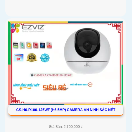
CS-H6-R100-1J5WF (H6 5MP) CAMERA AN NINH SẮC NÉT
Giá Bán: 2,700,000 ₫