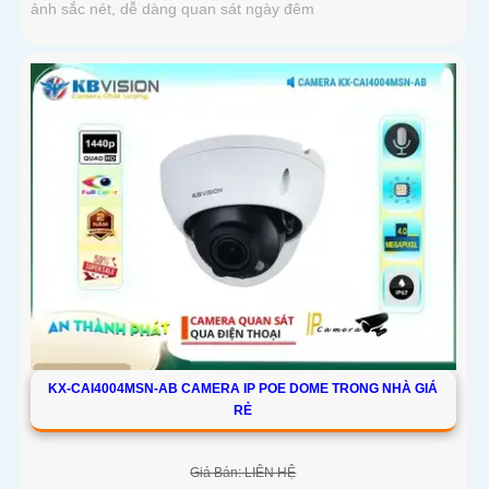
ảnh sắc nét, dễ dàng quan sát ngày đêm
KX-CAI4004MSN-AB CAMERA IP POE DOME TRONG NHÀ GIÁ
RẺ
Giá Bán: LIÊN HỆ