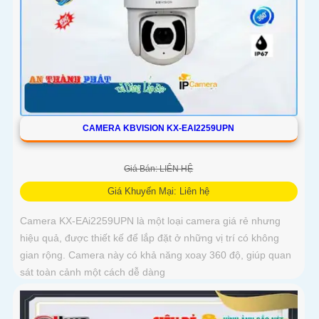
CAMERA KBVISION KX-EAI2259UPN
Giá Bán: LIÊN HỆ
Giá Khuyến Mại: Liên hệ
Camera KX-EAi2259UPN là một loại camera giá rẻ nhưng
hiệu quả, được thiết kế để lắp đặt ở những vị trí có không
gian rộng. Camera này có khả năng xoay 360 độ, giúp quan
sát toàn cảnh một cách dễ dàng