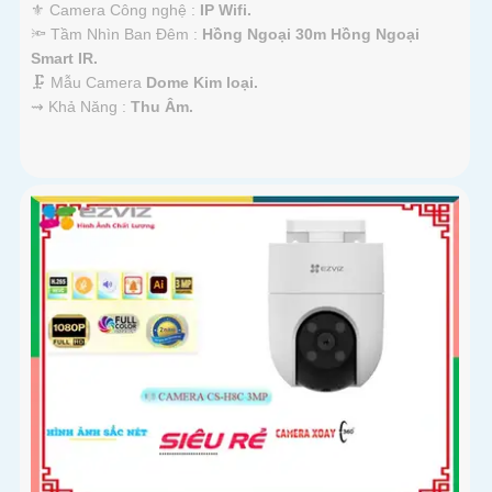
⚜️ Camera Công nghệ :
IP Wifi.
🔦 Tầm Nhìn Ban Đêm :
Hồng Ngoại 30m Hồng Ngoại
Smart IR.
🗜️ Mẫu Camera
Dome Kim loại.
️⇝ Khả Năng :
Thu Âm.