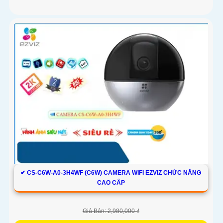
✔ CS-C6W-A0-3H4WF (C6W) CAMERA WIFI EZVIZ CHỨC NĂNG
CAO CẤP
Giá Bán: 2,980,000 ₫