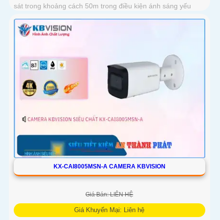
sát trong khoảng cách 50m trong điều kiện ánh sáng yếu
KX-CAI8005MSN-A CAMERA KBVISION
Giá Bán: LIÊN HỆ
Giá Khuyến Mại: Liên hệ