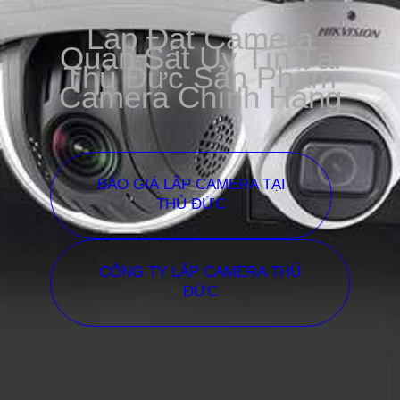
Lắp Đặt Camera
Quan Sát Uy Tín Tại
Thủ Đức Sản Phẩm
Camera Chính Hãng
BÁO GIÁ LẮP CAMERA TẠI
THỦ ĐỨC
CÔNG TY LẮP CAMERA THỦ
ĐỨC