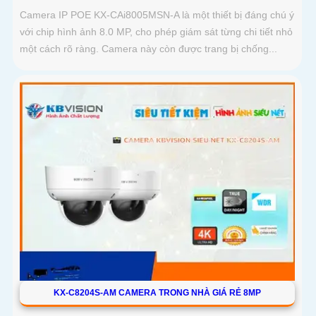
Camera IP POE KX-CAi8005MSN-A là một thiết bị đáng chú ý
với chip hình ảnh 8.0 MP, cho phép giám sát từng chi tiết nhỏ
một cách rõ ràng. Camera này còn được trang bị chống...
KX-C8204S-AM CAMERA TRONG NHÀ GIÁ RẺ 8MP