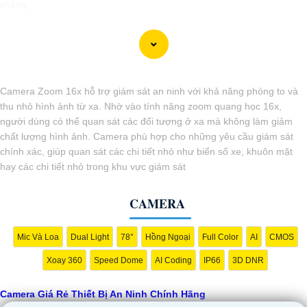
chăng.
🎬
2:
Camera Vantech VP-C2112CP: Camera dạng dome, chất lượng
Full HD, hỗ trợ xoay 360 độ, phù hợp cho việc lắp đặt trong nhà hoặc
ngoài trời.
🌈
3:
Camera Hikvision DS-2CE56C0T-IRP: Camera thân hồng ngoại,
chất lượng 1MP, có khả năng quan sát ban đêm tốt, sắc nét.
Camera Zoom 16x hỗ trợ giám sát an ninh với khả năng phóng to và
🔖
4:
Camera Dahua HAC-HDBW1200RP-Z: Camera dome chất lượng
thu nhỏ hình ảnh từ xa. Nhờ vào tính năng zoom quang học 16x,
2MP, hỗ trợ các tính năng như chống ngược sáng, chống nước.
người dùng có thể quan sát các đối tượng ở xa mà không làm giảm
Nhớ kiểm tra kỹ thông số kỹ thuật cũng như nguồn gốc xuất xứ của
chất lượng hình ảnh. Camera phù hợp cho những yêu cầu giám sát
sản phẩm trước khi mua nhé để
Hoàn toàn tin cậy
là sản phẩm chính
chính xác, giúp quan sát các chi tiết nhỏ như biển số xe, khuôn mặt
hãng và đáng tin cậy.
hay các chi tiết nhỏ trong khu vực giám sát
CAMERA
Mic Và Loa
Dual Light
78°
Hồng Ngoại
Full Color
AI
CMOS
Xoay 360
Speed Dome
AI Coding
IP66
3D DNR
Camera Giá Rẻ Thiết Bị An Ninh Chính Hãng