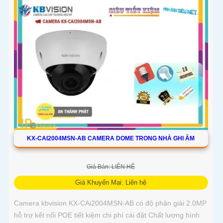
KX-CAI2004MSN-AB CAMERA DOME TRONG NHÀ GHI ÂM
Giá Bán: LIÊN HỆ
Giá Khuyến Mại: Liên hệ
Camera kbvision KX-CAi2004MSN-AB có độ phân giải 2.0MP
hỗ trợ kết nối POE tiết kiệm chi phí cài đặt Chất lượng hình