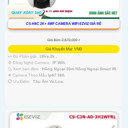
CS-H8C 2K+ 4MP CAMERA WIFI EZVIZ GIÁ RẺ
Giá Bán: 2,670,000 ₫
Giá Khuyến Mại: VNĐ
👀 Độ Phân giải :
Ultra 2k .
⚙ Công Nghệ Camera :
IP Wifi.
🌜 Xem ban đêm :
Hồng Ngoại 30m Hồng Ngoại Smart IR.
❄ Camera Theo Mẫu
Ip67 360.
️💮 Ưu Điểm :
Thu Âm Và Loa.