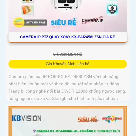
CAMERA IP PTZ QUAY XOAY KX-EAI2458LZSN GIÁ RẺ
Giá Bán: LIÊN HỆ
Giá Khuyến Mại: Liên hệ
Camera giám sát IP POE KX-EAi2458LZSN với tính năng
phát hiện khuôn mặt và theo dõi người xâm nhập tự động.
Trang bị công nghệ nổi bật DWDR 120db chống ngược sáng,
hồng ngoại siêu xa và Starlight cho hình ảnh sắc nét ban
đêm