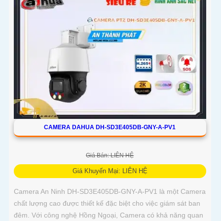
CAMERA DAHUA DH-SD3E405DB-GNY-A-PV1
Giá Bán: LIÊN HỆ
Giá Khuyến Mại: LIÊN HỆ
Camera An Ninh DH-SD3E405DB-GNY-A-PV1 là một Camera
chất lượng cao được thiết kế đặc biệt cho việc giám sát ban
đêm. Với công nghệ Hồng Ngoại, Camera có khả năng quan