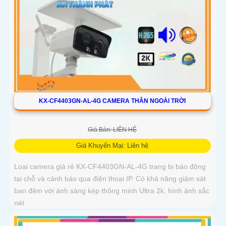
KX-CF4403GN-AL-4G CAMERA THÂN NGOÀI TRỜI
Giá Bán: LIÊN HỆ
Giá Khuyến Mại: Liên hệ
Loại camera giá rẻ KX-CF4403GN-AL-4G trang bị báo động
tại chỗ và cảnh báo qua điện thoại IP. Có khả năng giám sát
ban đêm với ánh sáng kép thông minh Ultra 2k, hình ảnh sắc
nét