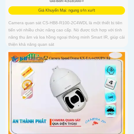
Giá Bán: 4,518,000 ₫
Giá Khuyến Mại: ngung s₫n xu₫t
Camera quan sát CS-HB8-R100-2C4WDL là một thiết bị tiên
tiến với nhiều chức năng cao cấp. Nó được tích hợp với tính
năng thu âm và loa hồng ngoại thông minh Smart IR, giúp cải
thiện khả năng quan sát