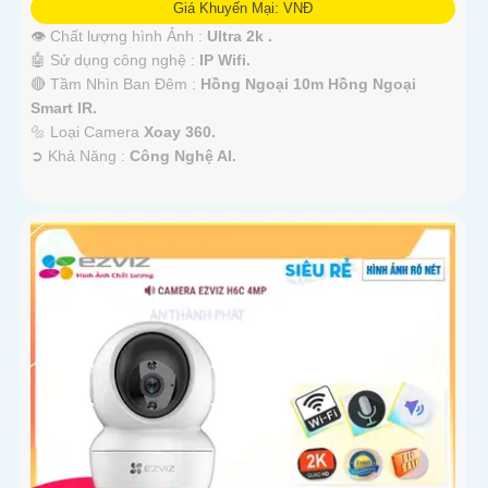
Giá Khuyến Mại: VNĐ
👁 Chất lượng hình Ảnh :
Ultra 2k .
🤖️ Sử dụng công nghệ :
IP Wifi.
🔴 Tầm Nhìn Ban Đêm :
Hồng Ngoại 10m Hồng Ngoại
Smart IR.
🔩 Loại Camera
Xoay 360.
️➲ Khả Năng :
Công Nghệ AI.