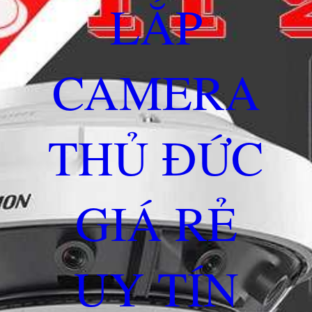
LẮP
CAMERA
THỦ ĐỨC
GIÁ RẺ
UY TÍN