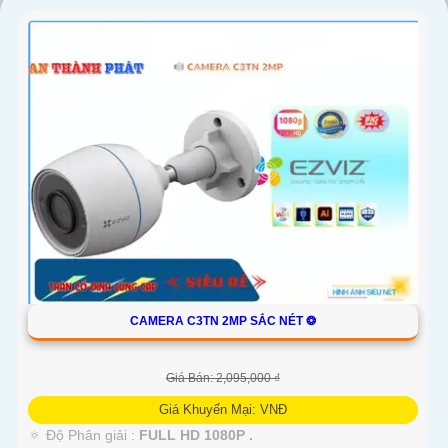
'
CAMERA C3TN 2MP SẮC NÉT ❂
Giá Bán: 2,095,000 ₫
Giá Khuyến Mại: VNĐ
🔅 Độ Phân giải :
FULL HD 1080P .