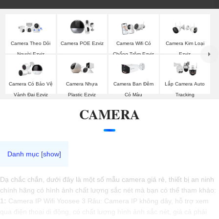
Camera Theo Dỏi
Camera POE Ezviz
Camera Wifi Có
Camera Kim Loại
Người Ezviz
Chống Trộm Ezviz
Ezviz
Camera Có Bảo Vệ
Camera Nhựa
Camera Ban Đêm
Lắp Camera Auto
Vành Đai Ezviz
Plastic Ezviz
Có Màu
Tracking
CAMERA
Dạ chắc chắn, dưới đây là một số mẫu camera giá rẻ, thiết bị an ninh
chính hãng có hình ảnh chất lượng sắc nét mà bạn có thể tham khảo:
1:
Camera IP Wifi Yoosee 3 Râu: Camera IP không dây, hỗ trợ xem
qua điện thoại di động, có chất lượng hình ảnh sắc nét, giá cả phải