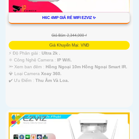
H6C 4MP GIÁ RẺ WIFI EZVIZ ✨
Giá Bán: 2,344,000 ₫
Giá Khuyến Mại: VNĐ
️⚡ Độ Phân giải :
Ultra 2k .
⚛️ Công Nghệ Camera :
IP Wifi.
🔦 Xem ban đêm :
Hồng Ngoại 10m Hồng Ngoại Smart IR.
💎 Loại Camera
Xoay 360.
️✔️ Ưu Điểm :
Thu Âm Và Loa.