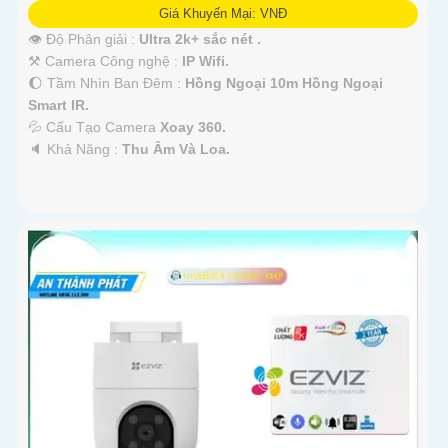
Giá Khuyến Mại: VNĐ
👁 Độ Phân giải :
Ultra 2k+ sắc nét .
⚒ Camera Công nghệ :
IP Wifi.
🌔 Tầm Nhìn Ban Đêm :
Hồng Ngoại 10m Hồng Ngoại
Smart IR.
💦 Cấu Tạo Camera
Xoay 360.
️🔈 Khả Năng :
Thu Âm Và Loa.