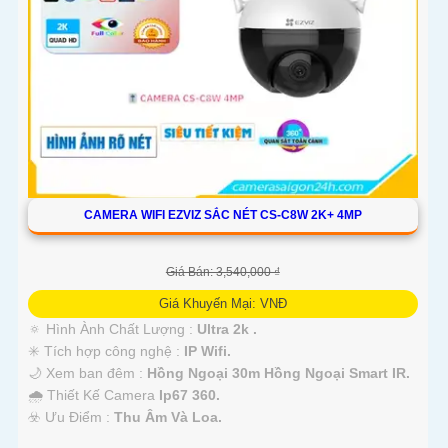
CAMERA WIFI EZVIZ SẮC NÉT CS-C8W 2K+ 4MP
Giá Bán: 3,540,000 ₫
Giá Khuyến Mại: VNĐ
🔅 Hình Ành Chất Lượng :
Ultra 2k .
✳️ Tích hợp công nghệ :
IP Wifi.
🌙 Xem ban đêm :
Hồng Ngoại 30m Hồng Ngoại Smart IR.
🌧️ Thiết Kế Camera
Ip67 360.
️☣️ Ưu Điểm :
Thu Âm Và Loa.