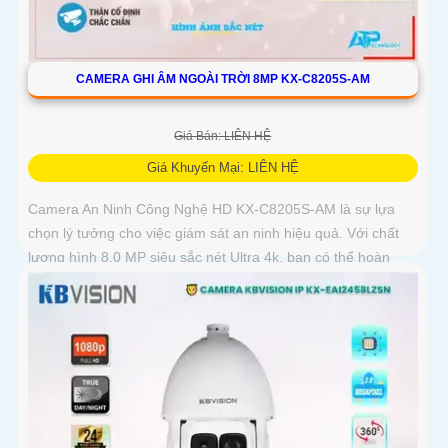
CAMERA GHI ÂM NGOÀI TRỜI 8MP KX-C8205S-AM
Giá Bán: LIÊN HỆ
Giá Khuyến Mại: LIÊN HỆ
Camera An Ninh Công Nghệ HD KX-C8205S-AM là sự lựa
chọn lý tưởng cho việc giám sát an ninh hiệu quả. Với chất
lượng hình 8.0 MP siêu sắc nét Ultra 4k, bạn có thể hoàn
toàn tin...