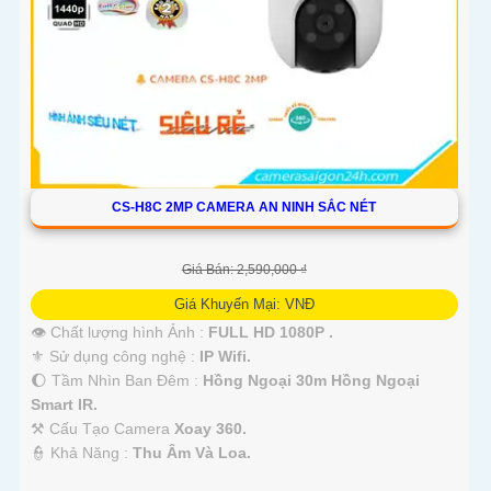
CS-H8C 2MP CAMERA AN NINH SẮC NÉT
Giá Bán: 2,590,000 ₫
Giá Khuyến Mại: VNĐ
👁 Chất lượng hình Ảnh :
FULL HD 1080P .
⚜️ Sử dụng công nghệ :
IP Wifi.
🌔 Tầm Nhìn Ban Đêm :
Hồng Ngoại 30m Hồng Ngoại
Smart IR.
⚒ Cấu Tạo Camera
Xoay 360.
️👮 Khả Năng :
Thu Âm Và Loa.