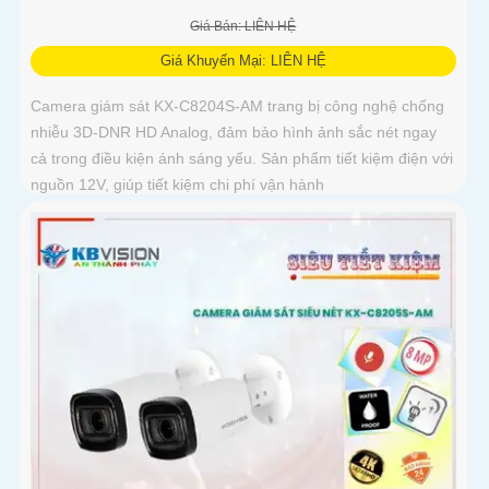
Giá Bán: LIÊN HỆ
Giá Khuyến Mại: LIÊN HỆ
Camera giám sát KX-C8204S-AM trang bị công nghệ chống
nhiễu 3D-DNR HD Analog, đảm bảo hình ảnh sắc nét ngay
cả trong điều kiện ánh sáng yếu. Sản phẩm tiết kiệm điện với
nguồn 12V, giúp tiết kiệm chi phí vận hành