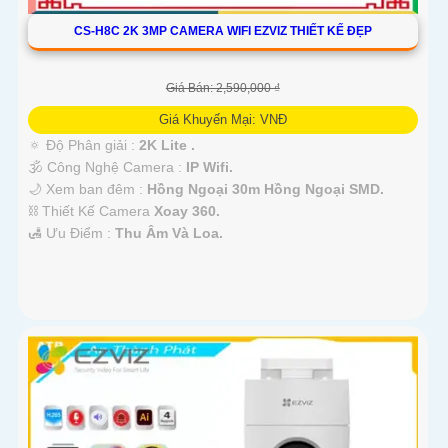
CS-H8C 2K 3MP CAMERA WIFI EZVIZ THIẾT KẾ ĐẸP
Giá Bán: 2,590,000 ₫
Giá Khuyến Mại: VNĐ
🔅 Độ Phân giải :
2K Lite .
🕉️ Công Nghệ Camera :
IP Wifi.
🌙 Xem ban đêm :
Hồng Ngoại 30m Hồng Ngoại SMD.
⛓ Thiết Kế Camera
Xoay 360.
️🛃 Ưu Điểm :
Thu Âm Và Loa.