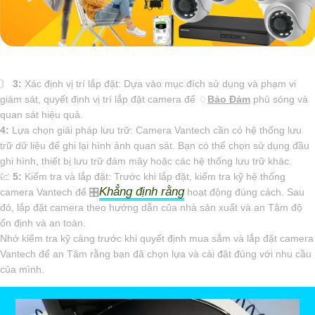
〙
3:
Xác định vị trí lắp đặt: Dựa vào mục đích sử dụng và phạm vi
giám sát, quyết định vị trí lắp đặt camera để ♢
Bảo Đảm
phủ sóng và
quan sát hiệu quả.
4:
Lựa chọn giải pháp lưu trữ: Camera Vantech cần có hệ thống lưu
trữ dữ liệu để ghi lại hình ảnh quan sát. Bạn có thể chọn sử dụng đầu
ghi hình, thiết bị lưu trữ đám mây hoặc các hệ thống lưu trữ khác.
💹
5:
Kiểm tra và lắp đặt: Trước khi lắp đặt, kiểm tra kỹ hệ thống
Khẳng định rằng
camera Vantech để 🎛
hoạt động đúng cách. Sau
đó, lắp đặt camera theo hướng dẫn của nhà sản xuất và an Tâm độ
ổn định và an toàn.
Nhớ kiểm tra kỹ càng trước khi quyết định mua sắm và lắp đặt camera
Vantech để an Tâm rằng bạn đã chọn lựa và cài đặt đúng với nhu cầu
của mình.