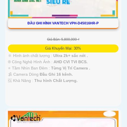
ĐẦU GHI HÌNH VANTECH VPH-D45016HR-P
Giá Bán: 5,800,000 ₫
Giá Khuyến Mại: 30%
🔆 Hình ảnh chất lượng :
Ultra 2k+ sắc nét .
®️ Công Nghệ Hình Ảnh :
AHD CVI TVI BCS.
⭐ Tầm Nhìn Ban Đêm :
Từng Vị Trí Camera .
🕉️ Camera Dòng
Đầu Ghi 16 kênh.
️🆑 Khả Năng :
Thu hình Chất Lượng.