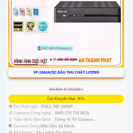
VP-1664A|T|C ĐẦU THU CHẤT LƯỢNG
Giá Bán: 6,720,000 ₫
Giá Khuyến Mại: 30%
👁 Độ Phân giải :
FULL HD 1080P .
🕉️ Camera Công nghệ :
AHD CVI TVI BCS.
🌛 Tầm Nhìn Ban Đêm :
Từng Vị Trí Camera .
🛡 Camera Dòng
Đầu Ghi 16 kênh.
️👮 Khả Năng :
Thu hình Ổn Định.