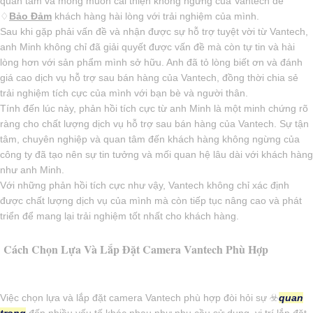
quan tâm và mong muốn cải thiện không ngừng của Vantech để
♢
Bảo Đảm
khách hàng hài lòng với trải nghiệm của mình.
Sau khi gặp phải vấn đề và nhận được sự hỗ trợ tuyệt vời từ Vantech,
anh Minh không chỉ đã giải quyết được vấn đề mà còn tự tin và hài
lòng hơn với sản phẩm mình sở hữu. Anh đã tỏ lòng biết ơn và đánh
giá cao dịch vụ hỗ trợ sau bán hàng của Vantech, đồng thời chia sẻ
trải nghiệm tích cực của mình với bạn bè và người thân.
Tính đến lúc này, phản hồi tích cực từ anh Minh là một minh chứng rõ
ràng cho chất lượng dịch vụ hỗ trợ sau bán hàng của Vantech. Sự tận
tâm, chuyên nghiệp và quan tâm đến khách hàng không ngừng của
công ty đã tạo nên sự tin tưởng và mối quan hệ lâu dài với khách hàng
như anh Minh.
Với những phản hồi tích cực như vậy, Vantech không chỉ xác định
được chất lượng dịch vụ của mình mà còn tiếp tục nâng cao và phát
triển để mang lại trải nghiệm tốt nhất cho khách hàng.
Cách Chọn Lựa Và Lắp Đặt Camera Vantech Phù Hợp
Việc chọn lựa và lắp đặt camera Vantech phù hợp đòi hỏi sự ☣️
quan
trọng
đến nhiều yếu tố khác nhau như nhu cầu sử dụng, vị trí lắp đặt,