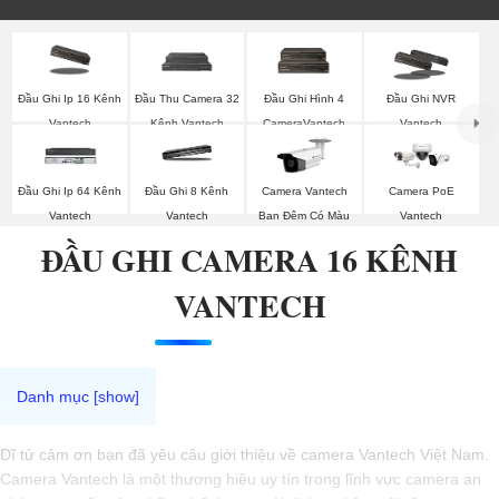
Đầu Ghi Ip 16 Kênh
Đầu Thu Camera 32
Đầu Ghi Hình 4
Đầu Ghi NVR
Vantech
Kênh Vantech
CameraVantech
Vantech
Camera PoE
Đầu Ghi Ip 64 Kênh
Đầu Ghi 8 Kênh
Camera Vantech
Vantech
Vantech
Vantech
Ban Đêm Có Màu
ĐẦU GHI CAMERA 16 KÊNH
VANTECH
Dĩ tử cảm ơn bạn đã yêu câu giới thiệu về camera Vantech Việt Nam.
Camera Vantech là một thương hiệu uy tín trong lĩnh vực camera an