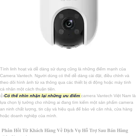
Tính linh hoạt và dễ dàng sử dụng cũng là những điểm mạnh của
Camera Vantech. Người dùng có thể dễ dàng cài đặt, điều chỉnh và
theo dõi hình ảnh từ xa thông qua các thiết bị di động hoặc máy tính
cá nhân một cách thuận tiện.
👍
Có thể nhìn nhận lại những ưu điểm
camera Vantech Việt Nam là
lựa chọn lý tưởng cho những ai đang tìm kiếm một sản phẩm camera
an ninh chất lượng, tin cậy và hiệu quả để bảo vệ căn nhà, cửa hàng
hoặc doanh nghiệp của mình.
Phản Hồi Từ Khách Hàng Về Dịch Vụ Hỗ Trợ Sau Bán Hàng