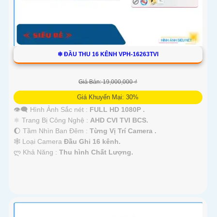
❇ ĐẦU THU 16 KÊNH VPH-16263TVI
Giá Bán: 19,000,000 ₫
Giá Khuyến Mại: 30%
👁️‍🗨 Hình Ảnh Sắc nét :
FULL HD 1080P .
⚛️ Trang Bị Công Nghệ :
AHD CVI TVI BCS.
🌔 Tầm Nhìn Ban Đêm :
Từng Vị Trí Camera .
🕸️ Loại Camera
Đầu Ghi 16 kênh.
️ლ Khả Năng :
Thu hình Chất Lượng.