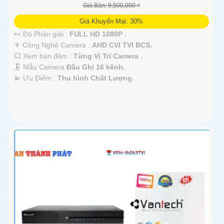
Giá Bán: 9,500,000 ₫
Giá Khuyến Mại: 30%
👀 Độ Phân giải :
FULL HD 1080P .
⚜️ Công Nghệ Camera :
AHD CVI TVI BCS.
💥 Xem ban đêm :
Từng Vị Trí Camera .
🗜️ Mẫu Camera
Đầu Ghi 16 kênh.
️💫 Ưu Điểm :
Thu hình Chất Lượng.