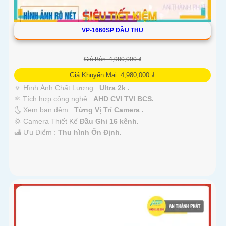
VP-1660SP ĐẦU THU
Giá Bán: 4,980,000 ₫
Giá Khuyến Mại: 4,980,000 ₫
🔅 Hình Ành Chất Lượng :
Ultra 2k .
⚛️ Tích hợp công nghệ :
AHD CVI TVI BCS.
🌜 Xem ban đêm :
Từng Vị Trí Camera .
💢 Camera Thiết Kế
Đầu Ghi 16 kênh.
️🛃 Ưu Điểm :
Thu hình Ổn Định.