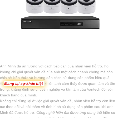
Anh Minh đã ấn tượng với cách tiếp cận của nhân viên hỗ trợ, họ
không chỉ giải quyết vấn đề của anh một cách nhanh chóng mà còn
chia sẻ kiến thức và hướng dẫn cách sử dụng sản phẩm hiệu quả.
🔆
Mang lại sự khác biệt
khiến anh cảm thấy được quan tâm và tôn
trọng, khẳng định sự chuyên nghiệp và tận tâm của Vantech đối với
khách hàng của mình.
Không chỉ dừng lại ở việc giải quyết vấn đề, nhân viên hỗ trợ còn liên
tục theo dõi và hỏi thăm về tình hình sử dụng sản phẩm sau khi anh
Minh đã được hỗ trợ.
Công nghệ hiện đại được ứng dụng
thể hiện sự