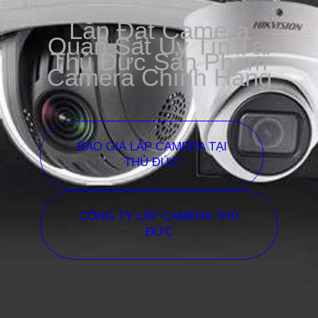
Lắp Đặt Camera
Quan Sát Uy Tín Tại
Thủ Đức Sản Phẩm
Camera Chính Hãng
BÁO GIÁ LẮP CAMERA TẠI
THỦ ĐỨC
CÔNG TY LẮP CAMERA THỦ
ĐỨC