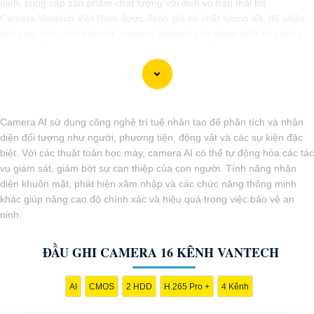
ninh, cung cấp sản phẩm chất lượng với dịch vụ hậu mãi tốt.
Camera Vantech Việt Nam được đánh giá có chất lượng tốt, độ phân
giải cao, hình ảnh sắc nét. camera Vantech còn được thiết kế chống
nước, chống va đập, phù hợp sử dụng trong nhiều môi trường khác
nhau.
Với cam kết về chất lượng và dịch vụ, camera Vantech Việt Nam mang
lại sự an tâm cho người dùng trong việc giám sát và bảo vệ tài sản.
Đồng thời, giá cả của sản phẩm cũng được đánh giá là hợp lý, phải
Camera AI sử dụng công nghệ trí tuệ nhân tạo để phân tích và nhận
chăng.
diện đối tượng như người, phương tiện, động vật và các sự kiện đặc
Nếu bạn cần thêm thông tin chi tiết về sản phẩm hay muốn tư vấn,
biệt. Với các thuật toán học máy, camera AI có thể tự động hóa các tác
hãy liên hệ với đại lý phân phối chính thức của Vantech để được hỗ trợ
vụ giám sát, giảm bớt sự can thiệp của con người. Tính năng nhận
tốt nhất.
diện khuôn mặt, phát hiện xâm nhập và các chức năng thông minh
khác giúp nâng cao độ chính xác và hiệu quả trong việc bảo vệ an
ninh.
ĐẦU GHI CAMERA 16 KÊNH VANTECH
AI
CMOS
2 HDD
H.265 Pro +
4 Kênh
'