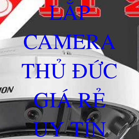
LẮP
CAMERA
THỦ ĐỨC
GIÁ RẺ
UY TÍN