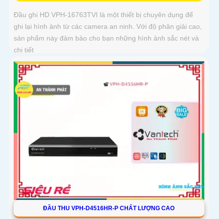
Đầu ghi HD VPH-16763TVI là một thiết bị chuyên dụng để
ghi lại hình ảnh từ các camera an ninh. Với độ phân giải cao,
sản phẩm này đảm bảo cho bạn những hình ảnh sắc nét và
chi tiết
ĐẦU THU VPH-D4516HR-P CHẤT LƯỢNG CAO