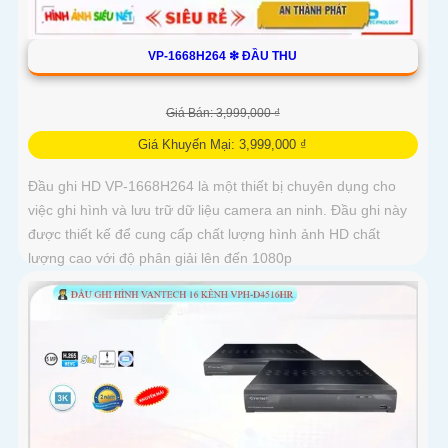
VP-1668H264 ❇ ĐẦU THU
Giá Bán: 3,999,000 ₫
Giá Khuyến Mại: 3,999,000 ₫
Đầu ghi HD VP-1668H264 là một thiết bị chuyên dụng cho
việc ghi hình và lưu trữ dữ liệu camera an ninh. Đầu ghi này
được thiết kế để cung cấp chất lượng hình ảnh HD chất
lượng cao với độ phân giải lên đến 1080p