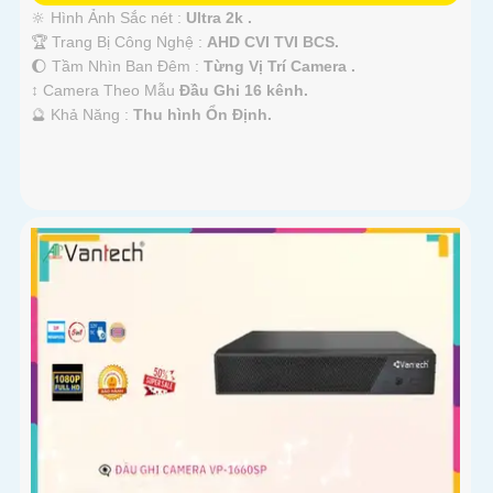
🔆 Hình Ảnh Sắc nét :
Ultra 2k .
🏆 Trang Bị Công Nghệ :
AHD CVI TVI BCS.
🌔 Tầm Nhìn Ban Đêm :
Từng Vị Trí Camera .
↕️ Camera Theo Mẫu
Đầu Ghi 16 kênh.
️🔮 Khả Năng :
Thu hình Ổn Định.