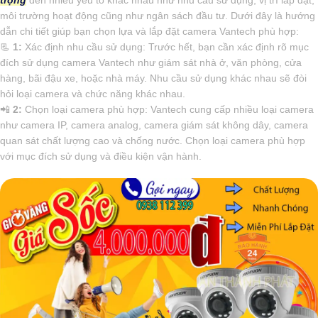
môi trường hoạt động cũng như ngân sách đầu tư. Dưới đây là hướng
dẫn chi tiết giúp bạn chọn lựa và lắp đặt camera Vantech phù hợp:
📃
1:
Xác định nhu cầu sử dụng: Trước hết, bạn cần xác định rõ mục
đích sử dụng camera Vantech như giám sát nhà ở, văn phòng, cửa
hàng, bãi đậu xe, hoặc nhà máy. Nhu cầu sử dụng khác nhau sẽ đòi
hỏi loại camera và chức năng khác nhau.
📲
2:
Chọn loại camera phù hợp: Vantech cung cấp nhiều loại camera
như camera IP, camera analog, camera giám sát không dây, camera
quan sát chất lượng cao và chống nước. Chọn loại camera phù hợp
với mục đích sử dụng và điều kiện vận hành.