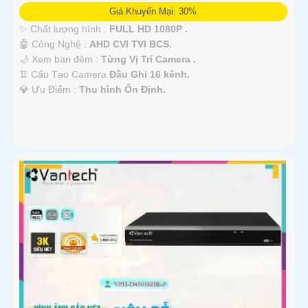
Giá Khuyến Mại: 30%
✨ Chất lượng hình :
FULL HD 1080P .
🤖️ Công Nghệ :
AHD CVI TVI BCS.
🌙 Xem ban đêm :
Từng Vị Trí Camera .
♊ Cấu Tạo Camera
Đầu Ghi 16 kênh.
️💎 Ưu Điểm :
Thu hình Ổn Định.