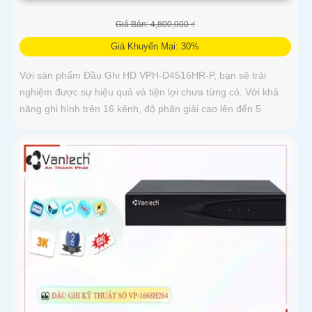
Giá Bán: 4,800,000 ₫
Giá Khuyến Mại: 30%
Với sản phẩm Đầu Ghi HD VPH-D4516HR-P, bạn sẽ trải
nghiệm được sự hiệu quả và tiện lợi chưa từng có. Với khả
năng ghi hình trên 16 kênh, độ phân giải cao lên đến 5