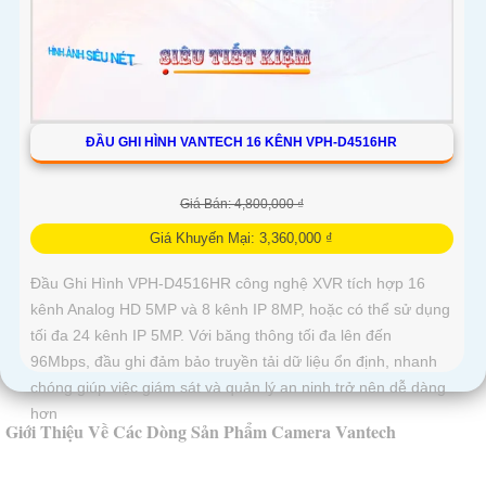
ĐẦU GHI HÌNH VANTECH 16 KÊNH VPH-D4516HR
Giá Bán: 4,800,000 ₫
Giá Khuyến Mại: 3,360,000 ₫
Đầu Ghi Hình VPH-D4516HR công nghệ XVR tích hợp 16
kênh Analog HD 5MP và 8 kênh IP 8MP, hoặc có thể sử dụng
tối đa 24 kênh IP 5MP. Với băng thông tối đa lên đến
96Mbps, đầu ghi đảm bảo truyền tải dữ liệu ổn định, nhanh
chóng giúp việc giám sát và quản lý an ninh trở nên dễ dàng
hơn
Giới Thiệu Về Các Dòng Sản Phẩm Camera Vantech