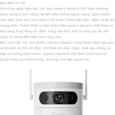
ban đêm rõ nét.
Với công nghệ hiện đại, các loại camera Vantech Việt Nam thường
được trang bị tính năng cải tiến như chống ngược sáng, giảm nhiễu,
cảm biến hình ảnh cảm biến CCD hoặc CMOS tiên tiến. Điểm nhấn ấn
tượng làAn Thành Phát có thể nhận biết camera Vantech Việt Nam có
khả năng hoạt động ổn định, cung cấp hình ảnh rõ ràng và sắc nét
ngay cả trong điều kiện ánh sáng yếu.
Bên cạnh đó, các sản phẩm camera Vantech cũng được đánh giá cao
về độ bền và tính ổn định. Với thiết kế chắc chắn, chất liệu chống va
đập và chống thấm nước, camera Vantech Việt Nam thích hợp sử
dụng trong mọi môi trường, từ trong nhà đến ngoài trời.