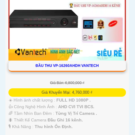
ĐẦU THU VP-16260AHDH VANTECH
Giá Bán: 6,800,000 ₫
Giá Khuyến Mại: 4,760,000 ₫
☀️ Hình ảnh chất lượng :
FULL HD 1080P .
👍 Công Nghệ Hình Ảnh :
AHD CVI TVI BCS.
🌈 Tầm Nhìn Ban Đêm :
Từng Vị Trí Camera .
🐜 Thiết Kế Camera
Đầu Ghi 16 kênh.
️🎙 Khả Năng :
Thu hình Ổn Định.