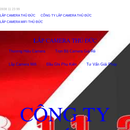
0938 11 23 99
LẮP CAMERA THỦ ĐỨC
CÔNG TY LẮP CAMERA THỦ ĐỨC
LẮP CAMERA WIFI THỦ ĐỨC
LẮP CAMERA THỦ ĐỨC
Thương Hiệu Camera
Trọn Bộ Camera Giá Rẻ
Lắp Camera Wifi
Đầu Ghi Phụ Kiên
Tư Vấn Giải Pháp
CÔNG TY