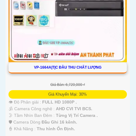
VP-1664A|T|C ĐẦU THU CHẤT LƯỢNG
Giá Bán: 6,720,000 ₫
Giá Khuyến Mại: 30%
👁 Độ Phân giải :
FULL HD 1080P .
🕉️ Camera Công nghệ :
AHD CVI TVI BCS.
🌛 Tầm Nhìn Ban Đêm :
Từng Vị Trí Camera .
🛡 Camera Dòng
Đầu Ghi 16 kênh.
️👮 Khả Năng :
Thu hình Ổn Định.