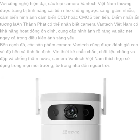
Với công nghệ hiện đại, các loại camera Vantech Việt Nam thường
được trang bị tính năng cải tiến như chống ngược sáng, giảm nhiễu,
cảm biến hình ảnh cảm biến CCD hoặc CMOS tiên tiến. Điểm nhấn ấn
tượng làAn Thành Phát có thể nhận biết camera Vantech Việt Nam có
khả năng hoạt động ổn định, cung cấp hình ảnh rõ ràng và sắc nét
ngay cả trong điều kiện ánh sáng yếu.
Bên cạnh đó, các sản phẩm camera Vantech cũng được đánh giá cao
về độ bền và tính ổn định. Với thiết kế chắc chắn, chất liệu chống va
đập và chống thấm nước, camera Vantech Việt Nam thích hợp sử
dụng trong mọi môi trường, từ trong nhà đến ngoài trời.