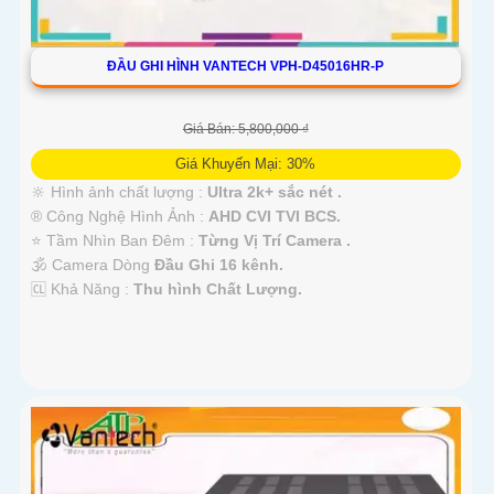
ĐẦU GHI HÌNH VANTECH VPH-D45016HR-P
Giá Bán: 5,800,000 ₫
Giá Khuyến Mại: 30%
🔆 Hình ảnh chất lượng :
Ultra 2k+ sắc nét .
®️ Công Nghệ Hình Ảnh :
AHD CVI TVI BCS.
⭐ Tầm Nhìn Ban Đêm :
Từng Vị Trí Camera .
🕉️ Camera Dòng
Đầu Ghi 16 kênh.
️🆑 Khả Năng :
Thu hình Chất Lượng.