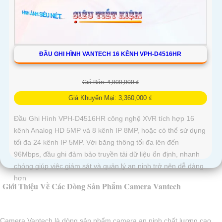
ĐẦU GHI HÌNH VANTECH 16 KÊNH VPH-D4516HR
Giá Bán: 4,800,000 ₫
Giá Khuyến Mại: 3,360,000 ₫
Đầu Ghi Hình VPH-D4516HR công nghệ XVR tích hợp 16
kênh Analog HD 5MP và 8 kênh IP 8MP, hoặc có thể sử dụng
tối đa 24 kênh IP 5MP. Với băng thông tối đa lên đến
96Mbps, đầu ghi đảm bảo truyền tải dữ liệu ổn định, nhanh
chóng giúp việc giám sát và quản lý an ninh trở nên dễ dàng
hơn
Giới Thiệu Về Các Dòng Sản Phẩm Camera Vantech
Camera Vantech là dòng sản phẩm camera an ninh chất lượng cao