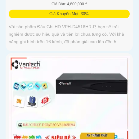
Giá Bán: 4,800,000 ₫
Giá Khuyến Mại: 30%
Với sản phẩm Đầu Ghi HD VPH-D4516HR-P, bạn sẽ trải
nghiệm được sự hiệu quả và tiện lợi chưa từng có. Với khả
năng ghi hình trên 16 kênh, độ phân giải cao lên đến 5