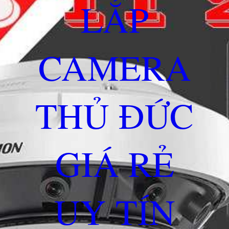
LẮP
CAMERA
THỦ ĐỨC
GIÁ RẺ
UY TÍN