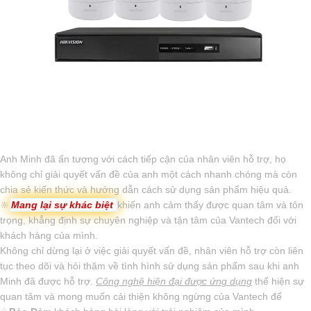
Anh Minh đã ấn tượng với cách tiếp cận của nhân viên hỗ trợ, họ
không chỉ giải quyết vấn đề của anh một cách nhanh chóng mà còn
chia sẻ kiến thức và hướng dẫn cách sử dụng sản phẩm hiệu quả.
🔆
Mang lại sự khác biệt
khiến anh cảm thấy được quan tâm và tôn
trọng, khẳng định sự chuyên nghiệp và tận tâm của Vantech đối với
khách hàng của mình.
Không chỉ dừng lại ở việc giải quyết vấn đề, nhân viên hỗ trợ còn liên
tục theo dõi và hỏi thăm về tình hình sử dụng sản phẩm sau khi anh
Minh đã được hỗ trợ.
Công nghệ hiện đại được ứng dụng
thể hiện sự
quan tâm và mong muốn cải thiện không ngừng của Vantech để