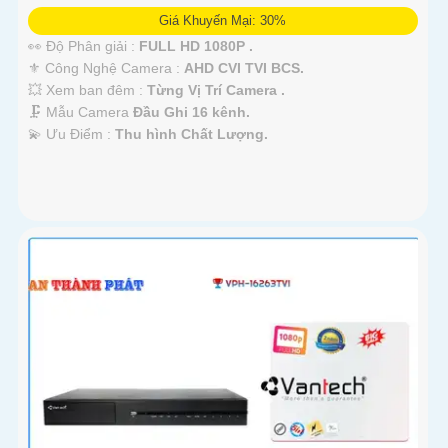
Giá Khuyến Mại: 30%
👀 Độ Phân giải :
FULL HD 1080P .
⚜️ Công Nghệ Camera :
AHD CVI TVI BCS.
💥 Xem ban đêm :
Từng Vị Trí Camera .
🗜️ Mẫu Camera
Đầu Ghi 16 kênh.
️💫 Ưu Điểm :
Thu hình Chất Lượng.