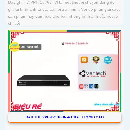
Đầu ghi HD VPH-16763TVI là một thiết bị chuyên dụng để
ghi lại hình ảnh từ các camera an ninh. Với độ phân giải cao,
sản phẩm này đảm bảo cho bạn những hình ảnh sắc nét và
chi tiết
ĐẦU THU VPH-D4516HR-P CHẤT LƯỢNG CAO