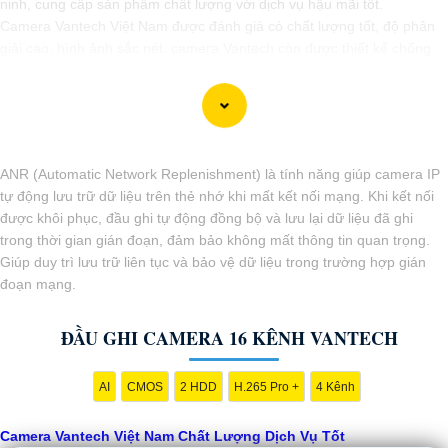
ninh, cung cấp sản phẩm chất lượng với dịch vụ hậu mãi tốt.
Camera Vantech Việt Nam được đánh giá có chất lượng tốt, độ phân
giải cao, hình ảnh sắc nét. camera Vantech còn được thiết kế chống
nước, chống va đập, phù hợp sử dụng trong nhiều môi trường khác
nhau.
Với cam kết về chất lượng và dịch vụ, camera Vantech Việt Nam mang
lại sự an tâm cho người dùng trong việc giám sát và bảo vệ tài sản.
Đồng thời, giá cả của sản phẩm cũng được đánh giá là hợp lý, phải
ANR (Automatic Network Replenishment) là tính năng giúp camera IP
chăng.
tự động lưu trữ dữ liệu trên thẻ nhớ khi mất kết nối mạng. Khi kết nối
Nếu bạn cần thêm thông tin chi tiết về sản phẩm hay muốn tư vấn,
được khôi phục, đầu ghi tự động đồng bộ và lưu lại dữ liệu đã ghi
hãy liên hệ với đại lý phân phối chính thức của Vantech để được hỗ trợ
trong thời gian gián đoạn, đảm bảo không mất thông tin quan trọng.
tốt nhất.
Giúp duy trì lưu trữ liên tục và bảo vệ dữ liệu trong trường hợp gián
đoạn mạng.
ĐẦU GHI CAMERA 16 KÊNH VANTECH
AI
CMOS
2 HDD
H.265 Pro +
4 Kênh
Camera Vantech Việt Nam Chất Lượng Dịch Vụ Tốt
'