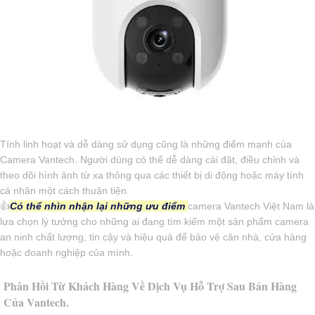
Tính linh hoạt và dễ dàng sử dụng cũng là những điểm mạnh của
Camera Vantech. Người dùng có thể dễ dàng cài đặt, điều chỉnh và
theo dõi hình ảnh từ xa thông qua các thiết bị di động hoặc máy tính
cá nhân một cách thuận tiện.
👍
Có thể nhìn nhận lại những ưu điểm
camera Vantech Việt Nam là
lựa chọn lý tưởng cho những ai đang tìm kiếm một sản phẩm camera
an ninh chất lượng, tin cậy và hiệu quả để bảo vệ căn nhà, cửa hàng
hoặc doanh nghiệp của mình.
Phản Hồi Từ Khách Hàng Về Dịch Vụ Hỗ Trợ Sau Bán Hàng
Của Vantech.