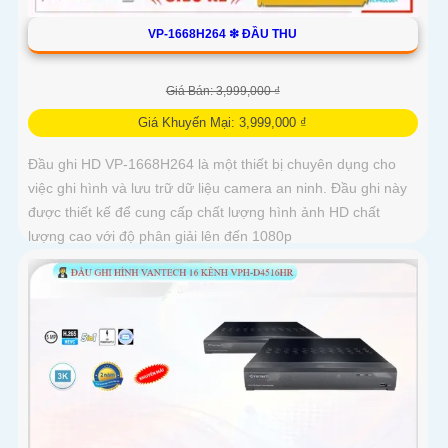
VP-1668H264 ❇ ĐẦU THU
Giá Bán: 3,999,000 ₫
Giá Khuyến Mại: 3,999,000 ₫
Đầu ghi HD VP-1668H264 là một thiết bị chuyên dụng cho
việc ghi hình và lưu trữ dữ liệu camera an ninh. Đầu ghi này
được thiết kế để cung cấp chất lượng hình ảnh HD chất
lượng cao với độ phân giải lên đến 1080p