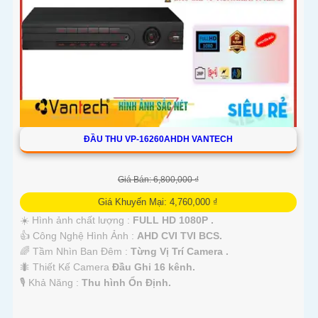
ĐẦU THU VP-16260AHDH VANTECH
Giá Bán: 6,800,000 ₫
Giá Khuyến Mại: 4,760,000 ₫
☀️ Hình ảnh chất lượng :
FULL HD 1080P .
👍 Công Nghệ Hình Ảnh :
AHD CVI TVI BCS.
🌈 Tầm Nhìn Ban Đêm :
Từng Vị Trí Camera .
🐜 Thiết Kế Camera
Đầu Ghi 16 kênh.
️🎙 Khả Năng :
Thu hình Ổn Định.