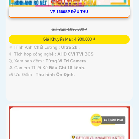
VP-1660SP ĐẦU THU
Giá Bán: 4,980,000 ₫
Giá Khuyến Mại: 4,980,000 ₫
🔅 Hình Ành Chất Lượng :
Ultra 2k .
⚛️ Tích hợp công nghệ :
AHD CVI TVI BCS.
🌜 Xem ban đêm :
Từng Vị Trí Camera .
💢 Camera Thiết Kế
Đầu Ghi 16 kênh.
️🛃 Ưu Điểm :
Thu hình Ổn Định.