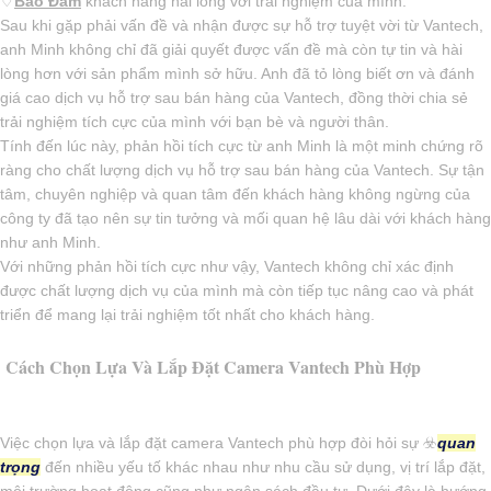
♢
Bảo Đảm
khách hàng hài lòng với trải nghiệm của mình.
Sau khi gặp phải vấn đề và nhận được sự hỗ trợ tuyệt vời từ Vantech,
anh Minh không chỉ đã giải quyết được vấn đề mà còn tự tin và hài
lòng hơn với sản phẩm mình sở hữu. Anh đã tỏ lòng biết ơn và đánh
giá cao dịch vụ hỗ trợ sau bán hàng của Vantech, đồng thời chia sẻ
trải nghiệm tích cực của mình với bạn bè và người thân.
Tính đến lúc này, phản hồi tích cực từ anh Minh là một minh chứng rõ
ràng cho chất lượng dịch vụ hỗ trợ sau bán hàng của Vantech. Sự tận
tâm, chuyên nghiệp và quan tâm đến khách hàng không ngừng của
công ty đã tạo nên sự tin tưởng và mối quan hệ lâu dài với khách hàng
như anh Minh.
Với những phản hồi tích cực như vậy, Vantech không chỉ xác định
được chất lượng dịch vụ của mình mà còn tiếp tục nâng cao và phát
triển để mang lại trải nghiệm tốt nhất cho khách hàng.
Cách Chọn Lựa Và Lắp Đặt Camera Vantech Phù Hợp
Việc chọn lựa và lắp đặt camera Vantech phù hợp đòi hỏi sự ☣️
quan
trọng
đến nhiều yếu tố khác nhau như nhu cầu sử dụng, vị trí lắp đặt,
môi trường hoạt động cũng như ngân sách đầu tư. Dưới đây là hướng