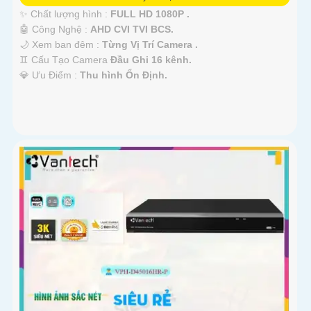
✨ Chất lượng hình :
FULL HD 1080P .
🤖️ Công Nghệ :
AHD CVI TVI BCS.
🌙 Xem ban đêm :
Từng Vị Trí Camera .
♊ Cấu Tạo Camera
Đầu Ghi 16 kênh.
️💎 Ưu Điểm :
Thu hình Ổn Định.