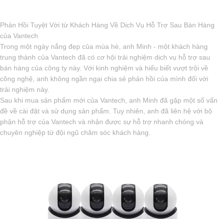
Phản Hồi Tuyệt Vời từ Khách Hàng Về Dịch Vụ Hỗ Trợ Sau Bán Hàng
của Vantech
Trong một ngày nắng đẹp của mùa hè, anh Minh - một khách hàng
trung thành của Vantech đã có cơ hội trải nghiệm dịch vụ hỗ trợ sau
bán hàng của công ty này. Với kinh nghiệm và hiểu biết vượt trội về
công nghệ, anh không ngần ngại chia sẻ phản hồi của mình đối với
trải nghiệm này.
Sau khi mua sản phẩm mới của Vantech, anh Minh đã gặp một số vấn
đề về cài đặt và sử dụng sản phẩm. Tuy nhiên, anh đã liên hệ với bộ
phận hỗ trợ của Vantech và nhận được sự hỗ trợ nhanh chóng và
chuyên nghiệp từ đội ngũ chăm sóc khách hàng.