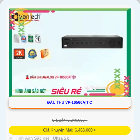
ĐẦU THU VP-16560A|T|C
Giá Bán: 9,240,000 ₫
Giá Khuyến Mại: 6,468,000 ₫
🔆 Hình Ảnh Sắc nét :
Ultra 2k .