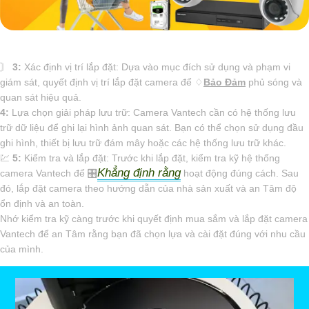
〙
3:
Xác định vị trí lắp đặt: Dựa vào mục đích sử dụng và phạm vi
giám sát, quyết định vị trí lắp đặt camera để ♢
Bảo Đảm
phủ sóng và
quan sát hiệu quả.
4:
Lựa chọn giải pháp lưu trữ: Camera Vantech cần có hệ thống lưu
trữ dữ liệu để ghi lại hình ảnh quan sát. Bạn có thể chọn sử dụng đầu
ghi hình, thiết bị lưu trữ đám mây hoặc các hệ thống lưu trữ khác.
💹
5:
Kiểm tra và lắp đặt: Trước khi lắp đặt, kiểm tra kỹ hệ thống
Khẳng định rằng
camera Vantech để 🎛
hoạt động đúng cách. Sau
đó, lắp đặt camera theo hướng dẫn của nhà sản xuất và an Tâm độ
ổn định và an toàn.
Nhớ kiểm tra kỹ càng trước khi quyết định mua sắm và lắp đặt camera
Vantech để an Tâm rằng bạn đã chọn lựa và cài đặt đúng với nhu cầu
của mình.