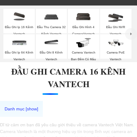
Đầu Ghi Ip 16 Kênh
Đầu Thu Camera 32
Đầu Ghi Hình 4
Đầu Ghi NVR
Vantech
Kênh Vantech
CameraVantech
Vantech
Camera PoE
Đầu Ghi Ip 64 Kênh
Đầu Ghi 8 Kênh
Camera Vantech
Vantech
Vantech
Vantech
Ban Đêm Có Màu
ĐẦU GHI CAMERA 16 KÊNH
VANTECH
Dĩ tử cảm ơn bạn đã yêu câu giới thiệu về camera Vantech Việt Nam.
Camera Vantech là một thương hiệu uy tín trong lĩnh vực camera an