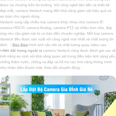
được ưa chuộng trên thị trường. Với công nghệ tiên tiến và thiết kế
đẹp mắt, camera Vantech mang đến khả năng giám sát hiệu quả và
an toàn cho người dùng.
Vantech cung cấp nhiều loại camera khác nhau như camera IP,
camera HDCVI, camera Analog, camera PTZ và nhiều hơn nữa, đáp
ứng nhu cầu giám sát từ cơ bản đến chuyên nghiệp. Mỗi loại camera
Vantech đều được sản xuất với công nghệ mới nhất và chất lượng ổn
định, ♢
Bảo Đảm
hình ảnh sắc nét và chất lượng quay video cao.
↭
Nét đặt trưng ngoài ra
camera Vantech cũng được đánh giá cao về
tính năng an ninh với khả năng quan sát trong điều kiện ánh sáng yếu,
chống thấm nước, chống va đập và hỗ trợ các tính năng thông minh
như nhận diện khuôn mặt, theo dõi chuyển động...