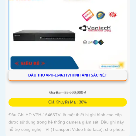
ĐẦU THU VPH-16463TVI HÌNH ẢNH SẮC NÉT
Giá Bán: 22,000,000 ₫
Giá Khuyến Mại: 30%
Đầu Ghi HD VPH-16463TVI là một thiết bị ghi hình cao cấp
được sử dụng trong hệ thống camera giám sát. Đầu ghi này
hỗ trợ công nghệ TVI (Transport Video Interface), cho phép...