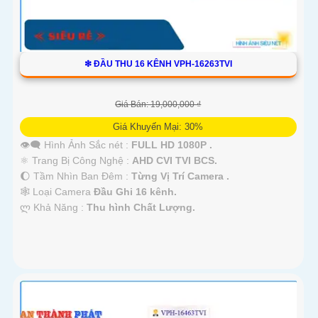
❇ ĐẦU THU 16 KÊNH VPH-16263TVI
Giá Bán: 19,000,000 ₫
Giá Khuyến Mại: 30%
👁️‍🗨 Hình Ảnh Sắc nét :
FULL HD 1080P .
⚛️ Trang Bị Công Nghệ :
AHD CVI TVI BCS.
🌔 Tầm Nhìn Ban Đêm :
Từng Vị Trí Camera .
🕸️ Loại Camera
Đầu Ghi 16 kênh.
️ლ Khả Năng :
Thu hình Chất Lượng.