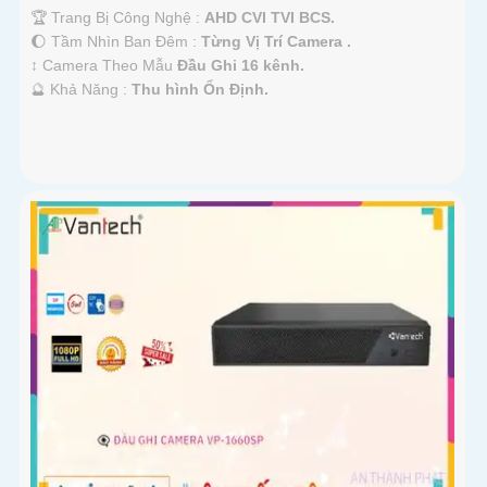
🏆 Trang Bị Công Nghệ :
AHD CVI TVI BCS.
🌔 Tầm Nhìn Ban Đêm :
Từng Vị Trí Camera .
↕️ Camera Theo Mẫu
Đầu Ghi 16 kênh.
️🔮 Khả Năng :
Thu hình Ổn Định.