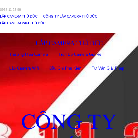
0938 11 23 99
LẮP CAMERA THỦ ĐỨC
CÔNG TY LẮP CAMERA THỦ ĐỨC
LẮP CAMERA WIFI THỦ ĐỨC
LẮP CAMERA THỦ ĐỨC
Thương Hiệu Camera
Trọn Bộ Camera Giá Rẻ
Lắp Camera Wifi
Đầu Ghi Phụ Kiên
Tư Vấn Giải Pháp
CÔNG TY