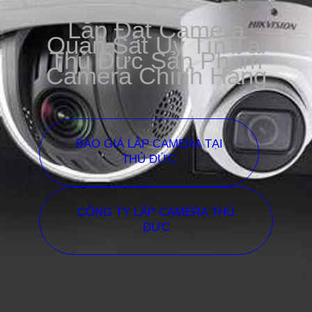
Lắp Đặt Camera
Quan Sát Uy Tín Tại
Thủ Đức Sản Phẩm
Camera Chính Hãng
BÁO GIÁ LẮP CAMERA TẠI
THỦ ĐỨC
CÔNG TY LẮP CAMERA THỦ
ĐỨC