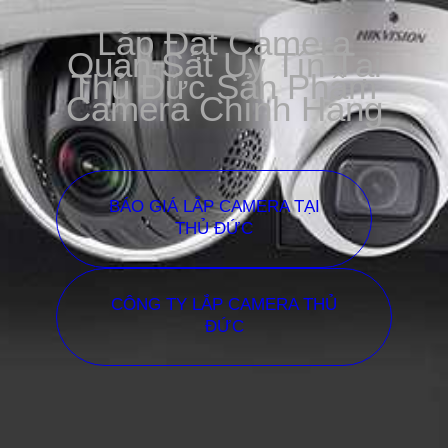
Lắp Đặt Camera
Quan Sát Uy Tín Tại
Thủ Đức Sản Phẩm
Camera Chính Hãng
BÁO GIÁ LẮP CAMERA TẠI
THỦ ĐỨC
CÔNG TY LẮP CAMERA THỦ
ĐỨC