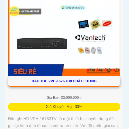
ĐẦU THU VPH-16763TVI CHẤT LƯỢNG
Giá Bán: 33,000,000 ₫
Giá Khuyến Mại: 30%
Đầu ghi HD VPH-16763TVI là một thiết bị chuyên dụng để
ghi lại hình ảnh từ các camera an ninh. Với độ phân giải cao,