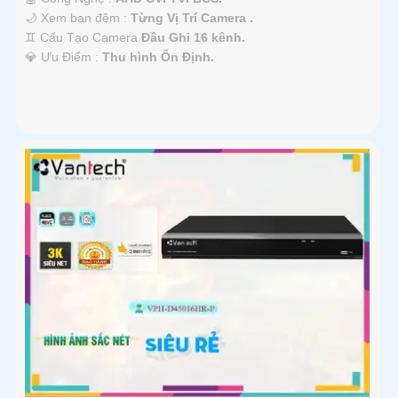
🌙 Xem ban đêm :
Từng Vị Trí Camera .
♊ Cấu Tạo Camera
Đầu Ghi 16 kênh.
️💎 Ưu Điểm :
Thu hình Ổn Định.