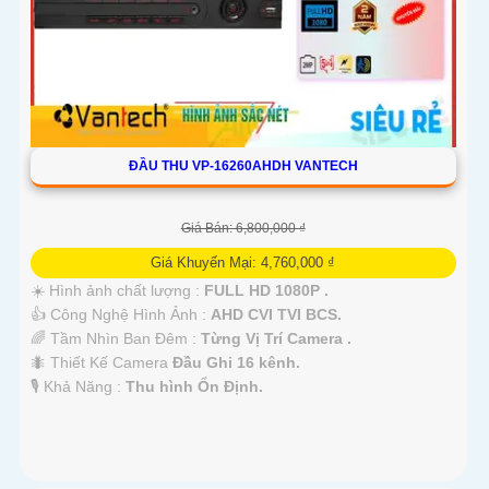
ĐẦU THU VP-16260AHDH VANTECH
Giá Bán: 6,800,000 ₫
Giá Khuyến Mại: 4,760,000 ₫
☀️ Hình ảnh chất lượng :
FULL HD 1080P .
👍 Công Nghệ Hình Ảnh :
AHD CVI TVI BCS.
🌈 Tầm Nhìn Ban Đêm :
Từng Vị Trí Camera .
🐜 Thiết Kế Camera
Đầu Ghi 16 kênh.
️🎙 Khả Năng :
Thu hình Ổn Định.