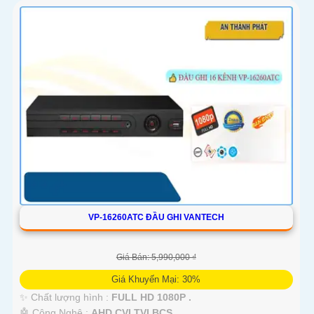
VP-16260ATC ĐẦU GHI VANTECH
Giá Bán: 5,990,000 ₫
Giá Khuyến Mại: 30%
✨ Chất lượng hình :
FULL HD 1080P .
🤖️ Công Nghệ :
AHD CVI TVI BCS.