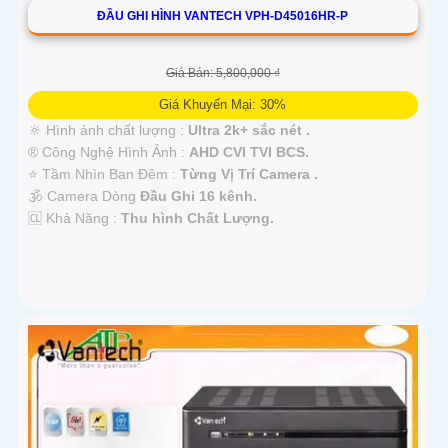
ĐẦU GHI HÌNH VANTECH VPH-D45016HR-P
Giá Bán: 5,800,000 ₫
Giá Khuyến Mại: 30%
🔆 Hình ảnh chất lượng :
Ultra 2k+ sắc nét .
®️ Công Nghệ Hình Ảnh :
AHD CVI TVI BCS.
⭐ Tầm Nhìn Ban Đêm :
Từng Vị Trí Camera .
🕉️ Camera Dòng
Đầu Ghi 16 kênh.
️🆑 Khả Năng :
Thu hình Chất Lượng.