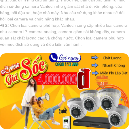
đích sử dụng camera Vantech như giám sát nhà ở, văn phòng, cửa
hàng, bãi đậu xe, hoặc nhà máy. Nhu cầu sử dụng khác nhau sẽ đòi
hỏi loại camera và chức năng khác nhau.
📲
2:
Chọn loại camera phù hợp: Vantech cung cấp nhiều loại camera
như camera IP, camera analog, camera giám sát không dây, camera
quan sát chất lượng cao và chống nước. Chọn loại camera phù hợp
với mục đích sử dụng và điều kiện vận hành.