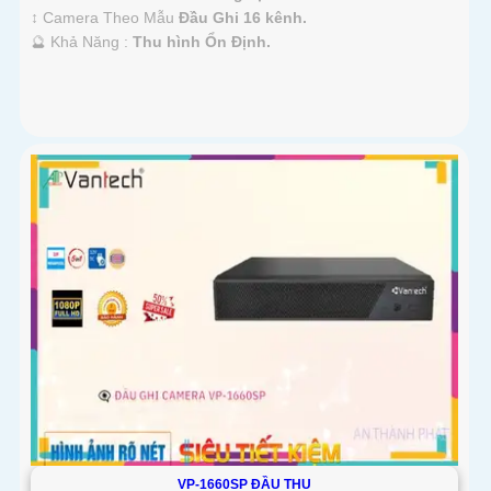
↕️ Camera Theo Mẫu
Đầu Ghi 16 kênh.
️🔮 Khả Năng :
Thu hình Ổn Định.
VP-1660SP ĐẦU THU