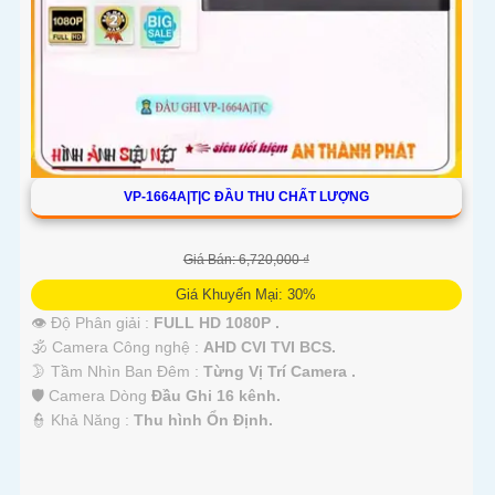
VP-1664A|T|C ĐẦU THU CHẤT LƯỢNG
Giá Bán: 6,720,000 ₫
Giá Khuyến Mại: 30%
👁 Độ Phân giải :
FULL HD 1080P .
🕉️ Camera Công nghệ :
AHD CVI TVI BCS.
🌛 Tầm Nhìn Ban Đêm :
Từng Vị Trí Camera .
🛡 Camera Dòng
Đầu Ghi 16 kênh.
️👮 Khả Năng :
Thu hình Ổn Định.