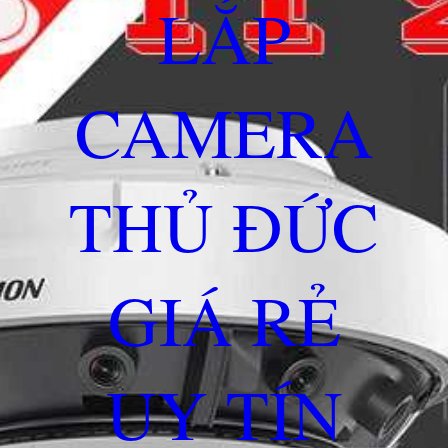
LẮP
CAMERA
THỦ ĐỨC
GIÁ RẺ
UY TÍN