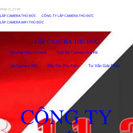
0938 11 23 99
LẮP CAMERA THỦ ĐỨC
CÔNG TY LẮP CAMERA THỦ ĐỨC
LẮP CAMERA WIFI THỦ ĐỨC
LẮP CAMERA THỦ ĐỨC
Thương Hiệu Camera
Trọn Bộ Camera Giá Rẻ
Lắp Camera Wifi
Đầu Ghi Phụ Kiên
Tư Vấn Giải Pháp
CÔNG TY