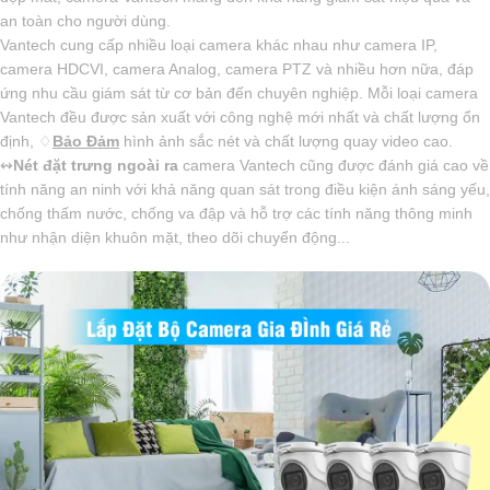
an toàn cho người dùng.
Vantech cung cấp nhiều loại camera khác nhau như camera IP,
camera HDCVI, camera Analog, camera PTZ và nhiều hơn nữa, đáp
ứng nhu cầu giám sát từ cơ bản đến chuyên nghiệp. Mỗi loại camera
Vantech đều được sản xuất với công nghệ mới nhất và chất lượng ổn
định, ♢
Bảo Đảm
hình ảnh sắc nét và chất lượng quay video cao.
↭
Nét đặt trưng ngoài ra
camera Vantech cũng được đánh giá cao về
tính năng an ninh với khả năng quan sát trong điều kiện ánh sáng yếu,
chống thấm nước, chống va đập và hỗ trợ các tính năng thông minh
như nhận diện khuôn mặt, theo dõi chuyển động...