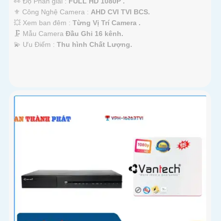
👀 Độ Phân giải :
FULL HD 1080P .
⚜️ Công Nghệ Camera :
AHD CVI TVI BCS.
💥 Xem ban đêm :
Từng Vị Trí Camera .
🗜️ Mẫu Camera
Đầu Ghi 16 kênh.
️💫 Ưu Điểm :
Thu hình Chất Lượng.