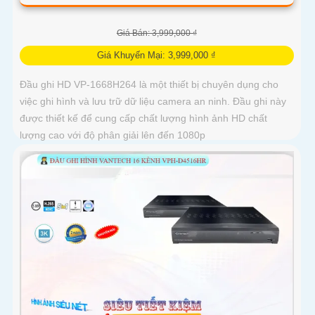
Giá Bán: 3,999,000 ₫
Giá Khuyến Mại: 3,999,000 ₫
Đầu ghi HD VP-1668H264 là một thiết bị chuyên dụng cho
việc ghi hình và lưu trữ dữ liệu camera an ninh. Đầu ghi này
được thiết kế để cung cấp chất lượng hình ảnh HD chất
lượng cao với độ phân giải lên đến 1080p