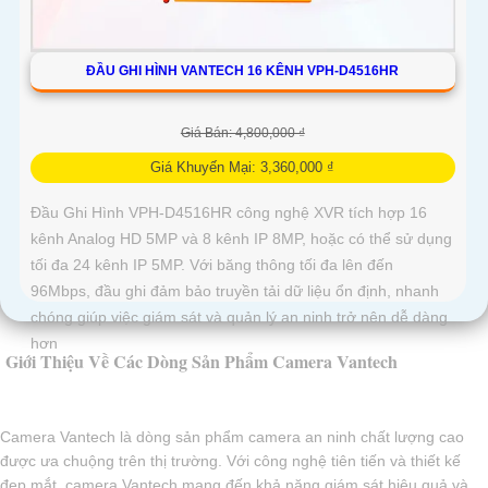
ĐẦU GHI HÌNH VANTECH 16 KÊNH VPH-D4516HR
Giá Bán: 4,800,000 ₫
Giá Khuyến Mại: 3,360,000 ₫
Đầu Ghi Hình VPH-D4516HR công nghệ XVR tích hợp 16
kênh Analog HD 5MP và 8 kênh IP 8MP, hoặc có thể sử dụng
tối đa 24 kênh IP 5MP. Với băng thông tối đa lên đến
96Mbps, đầu ghi đảm bảo truyền tải dữ liệu ổn định, nhanh
chóng giúp việc giám sát và quản lý an ninh trở nên dễ dàng
hơn
Giới Thiệu Về Các Dòng Sản Phẩm Camera Vantech
Camera Vantech là dòng sản phẩm camera an ninh chất lượng cao
được ưa chuộng trên thị trường. Với công nghệ tiên tiến và thiết kế
đẹp mắt, camera Vantech mang đến khả năng giám sát hiệu quả và