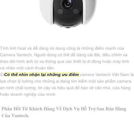
Tính linh hoạt và dễ dàng sử dụng cũng là những điểm mạnh của
Camera Vantech. Người dùng có thể dễ dàng cài đặt, điều chỉnh và
theo dõi hình ảnh từ xa thông qua các thiết bị di động hoặc máy tính
cá nhân một cách thuận tiện.
👍
Có thể nhìn nhận lại những ưu điểm
camera Vantech Việt Nam là
lựa chọn lý tưởng cho những ai đang tìm kiếm một sản phẩm camera
an ninh chất lượng, tin cậy và hiệu quả để bảo vệ căn nhà, cửa hàng
hoặc doanh nghiệp của mình.
Phản Hồi Từ Khách Hàng Về Dịch Vụ Hỗ Trợ Sau Bán Hàng
Của Vantech.