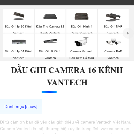
Đầu Ghi Ip 16 Kênh
Đầu Thu Camera 32
Đầu Ghi Hình 4
Đầu Ghi NVR
Vantech
Kênh Vantech
CameraVantech
Vantech
Camera PoE
Đầu Ghi Ip 64 Kênh
Đầu Ghi 8 Kênh
Camera Vantech
Vantech
Vantech
Vantech
Ban Đêm Có Màu
ĐẦU GHI CAMERA 16 KÊNH
VANTECH
Dĩ tử cảm ơn bạn đã yêu câu giới thiệu về camera Vantech Việt Nam.
Camera Vantech là một thương hiệu uy tín trong lĩnh vực camera an