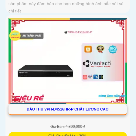
sản phẩm này đảm bảo cho bạn những hình ảnh sắc nét và
chi tiết
ĐẦU THU VPH-D4516HR-P CHẤT LƯỢNG CAO
Giá Bán: 4,800,000 ₫