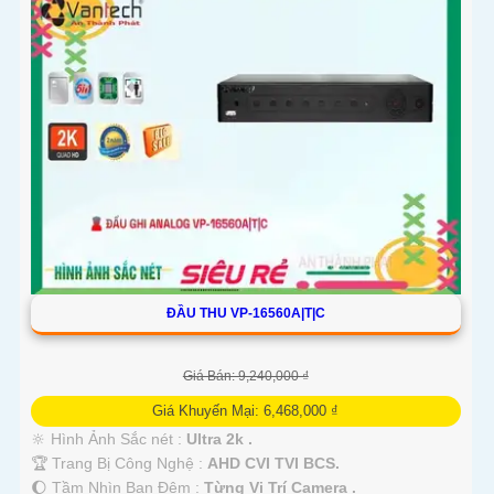
ĐẦU THU VP-16560A|T|C
Giá Bán: 9,240,000 ₫
Giá Khuyến Mại: 6,468,000 ₫
🔆 Hình Ảnh Sắc nét :
Ultra 2k .
🏆 Trang Bị Công Nghệ :
AHD CVI TVI BCS.
🌔 Tầm Nhìn Ban Đêm :
Từng Vị Trí Camera .