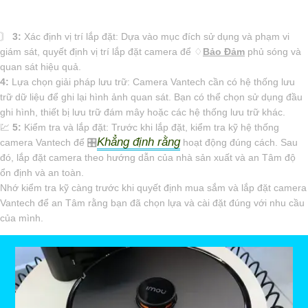
〙
3:
Xác định vị trí lắp đặt: Dựa vào mục đích sử dụng và phạm vi
giám sát, quyết định vị trí lắp đặt camera để ♢
Bảo Đảm
phủ sóng và
quan sát hiệu quả.
4:
Lựa chọn giải pháp lưu trữ: Camera Vantech cần có hệ thống lưu
trữ dữ liệu để ghi lại hình ảnh quan sát. Bạn có thể chọn sử dụng đầu
ghi hình, thiết bị lưu trữ đám mây hoặc các hệ thống lưu trữ khác.
💹
5:
Kiểm tra và lắp đặt: Trước khi lắp đặt, kiểm tra kỹ hệ thống
Khẳng định rằng
camera Vantech để 🎛
hoạt động đúng cách. Sau
đó, lắp đặt camera theo hướng dẫn của nhà sản xuất và an Tâm độ
ổn định và an toàn.
Nhớ kiểm tra kỹ càng trước khi quyết định mua sắm và lắp đặt camera
Vantech để an Tâm rằng bạn đã chọn lựa và cài đặt đúng với nhu cầu
của mình.