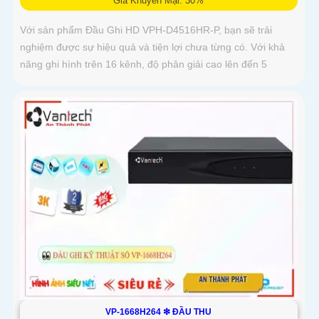
Giá Khuyến Mại: 30%
Với sản phẩm Đầu Ghi HD VPH-D4516HR-P, bạn sẽ trải
nghiệm được sự hiệu quả và tiện lợi chưa từng có. Với khả
năng ghi hình trên 16 kênh, độ phân giải cao lên đến 5
VP-1668H264 ❇ ĐẦU THU