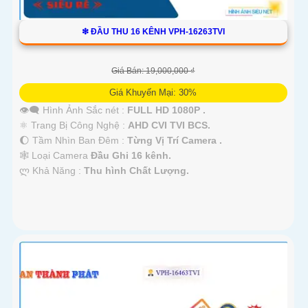
❇ ĐẦU THU 16 KÊNH VPH-16263TVI
Giá Bán: 19,000,000 ₫
Giá Khuyến Mại: 30%
👁️‍🗨 Hình Ảnh Sắc nét :
FULL HD 1080P .
⚛️ Trang Bị Công Nghệ :
AHD CVI TVI BCS.
🌔 Tầm Nhìn Ban Đêm :
Từng Vị Trí Camera .
🕸️ Loại Camera
Đầu Ghi 16 kênh.
️ლ Khả Năng :
Thu hình Chất Lượng.