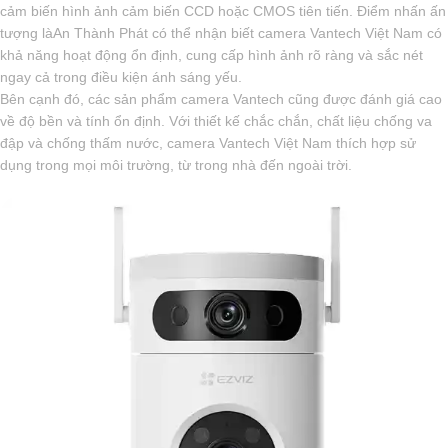
cảm biến hình ảnh cảm biến CCD hoặc CMOS tiên tiến. Điểm nhấn ấn
tượng làAn Thành Phát có thể nhận biết camera Vantech Việt Nam có
khả năng hoạt động ổn định, cung cấp hình ảnh rõ ràng và sắc nét
ngay cả trong điều kiện ánh sáng yếu.
Bên cạnh đó, các sản phẩm camera Vantech cũng được đánh giá cao
về độ bền và tính ổn định. Với thiết kế chắc chắn, chất liệu chống va
đập và chống thấm nước, camera Vantech Việt Nam thích hợp sử
dụng trong mọi môi trường, từ trong nhà đến ngoài trời.