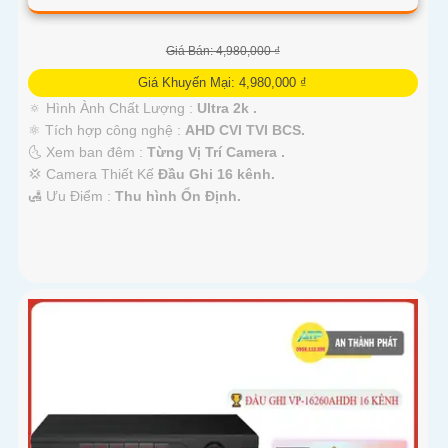
Giá Bán: 4,980,000 ₫
Giá Khuyến Mại: 4,980,000 ₫
🔅 Hình Ành Chất Lượng :
Ultra 2k .
⚛️ Tích hợp công nghệ :
AHD CVI TVI BCS.
🌜 Xem ban đêm :
Từng Vị Trí Camera .
💢 Camera Thiết Kế
Đầu Ghi 16 kênh.
️🛃 Ưu Điểm :
Thu hình Ổn Định.