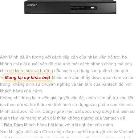
Anh Minh đã ấn tượng với cách tiếp cận của nhân viên hỗ trợ, họ
không chỉ giải quyết vấn đề của anh một cách nhanh chóng mà còn
chia sẻ kiến thức và hướng dẫn cách sử dụng sản phẩm hiệu quả.
🔆
Mang lại sự khác biệt
khiến anh cảm thấy được quan tâm và tôn
trọng, khẳng định sự chuyên nghiệp và tận tâm của Vantech đối với
khách hàng của mình.
Không chỉ dừng lại ở việc giải quyết vấn đề, nhân viên hỗ trợ còn liên
tục theo dõi và hỏi thăm về tình hình sử dụng sản phẩm sau khi anh
Minh đã được hỗ trợ.
Công nghệ hiện đại được ứng dụng
thể hiện sự
quan tâm và mong muốn cải thiện không ngừng của Vantech để
♢
Bảo Đảm
khách hàng hài lòng với trải nghiệm của mình.
Sau khi gặp phải vấn đề và nhận được sự hỗ trợ tuyệt vời từ Vantech,