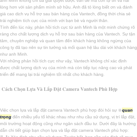
anh Minh không chỉ đã giải quyết được vấn đề mà còn tự tin và hài
lòng hơn với sản phẩm mình sở hữu. Anh đã tỏ lòng biết ơn và đánh
giá cao dịch vụ hỗ trợ sau bán hàng của Vantech, đồng thời chia sẻ
trải nghiệm tích cực của mình với bạn bè và người thân.
Tính đến lúc này, phản hồi tích cực từ anh Minh là một minh chứng rõ
ràng cho chất lượng dịch vụ hỗ trợ sau bán hàng của Vantech. Sự tận
tâm, chuyên nghiệp và quan tâm đến khách hàng không ngừng của
công ty đã tạo nên sự tin tưởng và mối quan hệ lâu dài với khách hàng
như anh Minh.
Với những phản hồi tích cực như vậy, Vantech không chỉ xác định
được chất lượng dịch vụ của mình mà còn tiếp tục nâng cao và phát
triển để mang lại trải nghiệm tốt nhất cho khách hàng.
Cách Chọn Lựa Và Lắp Đặt Camera Vantech Phù Hợp
Việc chọn lựa và lắp đặt camera Vantech phù hợp đòi hỏi sự ☣️
quan
trọng
đến nhiều yếu tố khác nhau như nhu cầu sử dụng, vị trí lắp đặt,
môi trường hoạt động cũng như ngân sách đầu tư. Dưới đây là hướng
dẫn chi tiết giúp bạn chọn lựa và lắp đặt camera Vantech phù hợp:
📃
1:
Xác định nhu cầu sử dụng: Trước hết, bạn cần xác định rõ mục