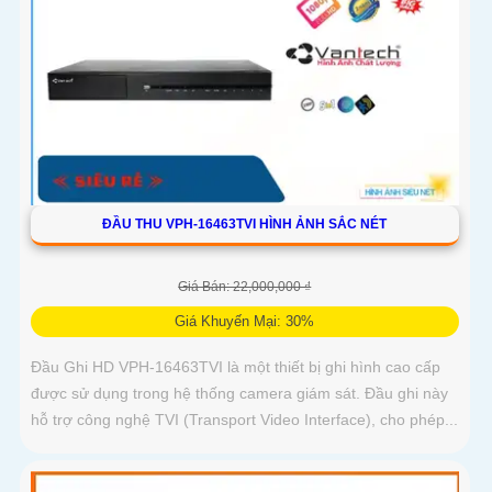
ĐẦU THU VPH-16463TVI HÌNH ẢNH SẮC NÉT
Giá Bán: 22,000,000 ₫
Giá Khuyến Mại: 30%
Đầu Ghi HD VPH-16463TVI là một thiết bị ghi hình cao cấp
được sử dụng trong hệ thống camera giám sát. Đầu ghi này
hỗ trợ công nghệ TVI (Transport Video Interface), cho phép...