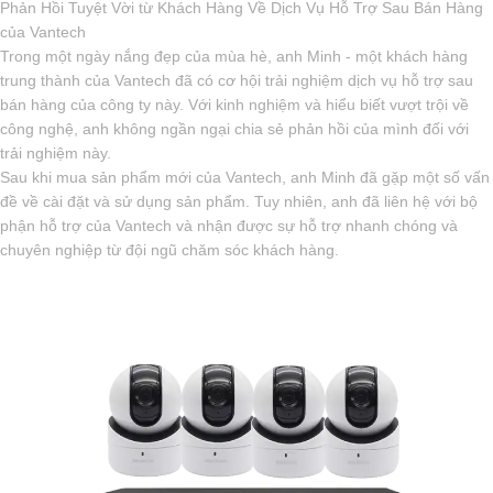
Phản Hồi Tuyệt Vời từ Khách Hàng Về Dịch Vụ Hỗ Trợ Sau Bán Hàng
của Vantech
Trong một ngày nắng đẹp của mùa hè, anh Minh - một khách hàng
trung thành của Vantech đã có cơ hội trải nghiệm dịch vụ hỗ trợ sau
bán hàng của công ty này. Với kinh nghiệm và hiểu biết vượt trội về
công nghệ, anh không ngần ngại chia sẻ phản hồi của mình đối với
trải nghiệm này.
Sau khi mua sản phẩm mới của Vantech, anh Minh đã gặp một số vấn
đề về cài đặt và sử dụng sản phẩm. Tuy nhiên, anh đã liên hệ với bộ
phận hỗ trợ của Vantech và nhận được sự hỗ trợ nhanh chóng và
chuyên nghiệp từ đội ngũ chăm sóc khách hàng.