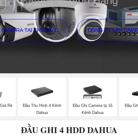
Camera Chính Hãng
P CAMERA TẠI THỦ ĐỨC
CÔNG TY LẮP CAM
 Giá Rẻ
Đầu Thu Hình 4 Kênh
Đầu Ghi Camera Ip 16
Đầu Gh
Dahua
Kênh Dahua
ĐẦU GHI 4 HDD DAHUA