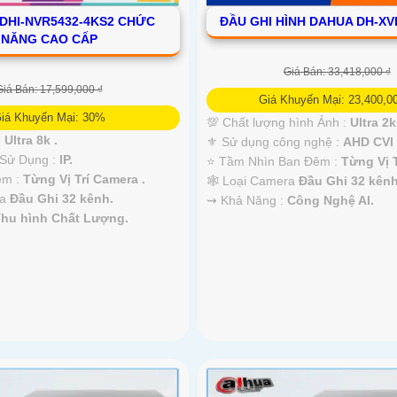
 DHI-NVR5432-4KS2 CHỨC
ĐẦU GHI HÌNH DAHUA DH-XV
NĂNG CAO CẤP
Giá Bán: 33,418,000 ₫
Giá Bán: 17,599,000 ₫
Giá Khuyến Mại: 23,400,0
iá Khuyến Mại: 30%
💯 Chất lượng hình Ảnh :
Ultra 2k
:
Ultra 8k .
⚜️ Sử dụng công nghệ :
AHD CVI 
 Sử Dụng :
IP.
⭐ Tầm Nhìn Ban Đêm :
Từng Vị T
êm :
Từng Vị Trí Camera .
🕸️ Loại Camera
Đầu Ghi 32 kênh
ra
Đầu Ghi 32 kênh.
️⇝ Khả Năng :
Công Nghệ AI.
Thu hình Chất Lượng.