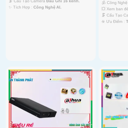
🗜️ Cấu Tạo Camera
Đầu Ghi 16 kênh.
🕉️ Công Ngh
️✨ Tích Hợp :
Công Nghệ AI.
💥 Xem ban đ
🗜️ Cấu Tạo 
️☣️ Ưu Điểm :