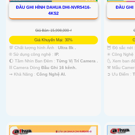
ĐẦU GHI HÌNH DAHUA DHI-NVR5416-
ĐẦU GHI
4KS2
Giá Bán: 15,998,000 ₫
Giá Khuyến Mại: 30%
G
💯 Chất lượng hình Ảnh :
Ultra 8k .
🦉 Độ sắc nét 
®️ Sử dụng công nghệ :
IP.
✳️ Công Nghệ
🌔 Tầm Nhìn Ban Đêm :
Từng Vị Trí Camera .
🌜 Xem ban đ
⛓ Camera Dòng
Đầu Ghi 16 kênh.
⚒ Mẫu Came
️⇝ Khả Năng :
Công Nghệ AI.
️➲ Ưu Điểm :