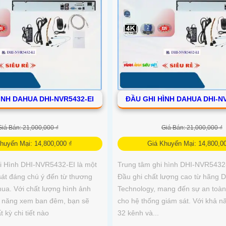
ÌNH DAHUA DHI-NVR5432-EI
ĐẦU GHI HÌNH DAHUA DHI-NV
Giá Bán: 21,000,000 ₫
Giá Bán: 21,000,000 ₫
huyến Mại: 14,800,000 ₫
Giá Khuyến Mại: 14,800,0
 Hình DHI-NVR5432-EI là một
Trung tâm ghi hình DHI-NVR5432-
sát đáng chú ý đến từ thương
Đầu ghi chất lượng cao từ hãng 
hua. Với chất lượng hình ảnh
Technology, mang đến sự an toàn 
ả năng xem ban đêm, bạn sẽ
cho hệ thống giám sát. Với khả n
 kỳ chi tiết nào
32 kênh và...