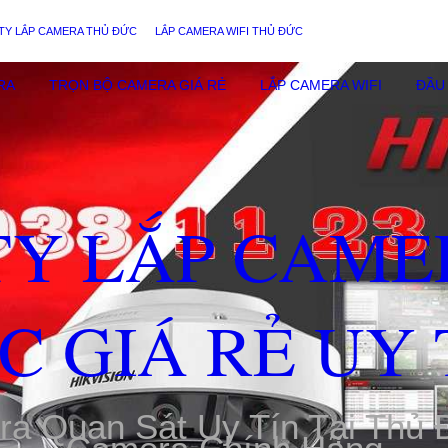
TY LẮP CAMERA THỦ ĐỨC
LẮP CAMERA WIFI THỦ ĐỨC
RA
TRỌN BỘ CAMERA GIÁ RẺ
LẮP CAMERA WIFI
ĐẦU 
TY LẮP CAME
C GIÁ RẺ UY 
ra Quan Sát Uy Tín Tại Thủ