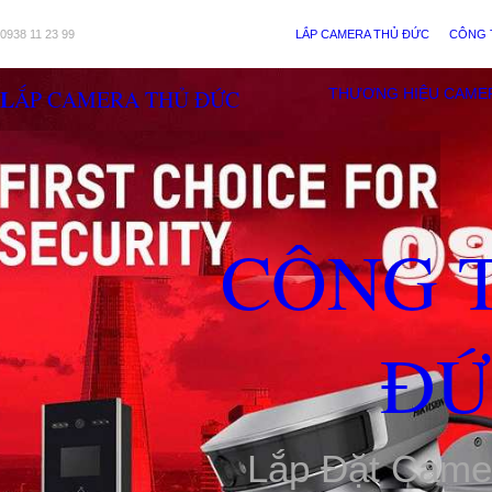
0938 11 23 99
LẮP CAMERA THỦ ĐỨC
CÔNG 
LẮP CAMERA THỦ ĐỨC
THƯƠNG HIỆU CAME
CÔNG 
ĐỨ
Lắp Đặt Came