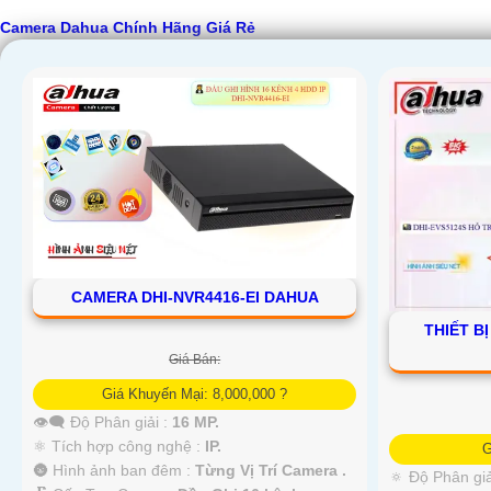
Camera Dahua Chính Hãng Giá Rẻ
CAMERA DHI-NVR4416-EI DAHUA
THIẾT B
Giá Bán:
Giá Khuyến Mại: 8,000,000 ?
'
👁️‍🗨 Độ Phân giải :
16 MP.
⚛️ Tích hợp công nghệ :
IP.
G
🌚 Hình ảnh ban đêm :
Từng Vị Trí Camera .
🔅 Độ Phân giả