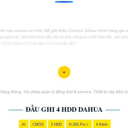
h vực camera an ninh. Để giới thiệu Camera Dahua chính hãng giá rẻ 
 vượt trội. Với hình ảnh sắc nét và tính năng an ninh hiện đại, sản
a chính hãng với mức giá vô cùng hấp dẫn."
 băng thông, cho phép quản lý đồng thời 8 camera. Thiết bị này đảm b
ĐẦU GHI 4 HDD DAHUA
AI
CMOS
2 HDD
H.265 Pro +
4 Kênh