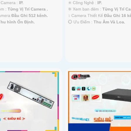
ệ Camera :
IP.
✳️ Công Nghệ :
IP.
êm :
Từng Vị Trí Camera .
❈ Xem ban đêm :
Từng Vị Trí Ca
Camera
Đầu Ghi 512 kênh.
↕️ Camera Thiết Kế
Đầu Ghi 16 k
Thu hình Ổn Định.
️💮 Ưu Điểm :
Thu Âm Và Loa.