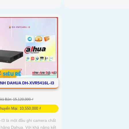
ÌNH DAHUA DH-XVR5416L-I3
Giá Bán: 15,120,000 ₫
huyến Mại: 10,550,000 ₫
3 là một đầu ghi camera chất
 hãng Dahua. Với khả năng kết