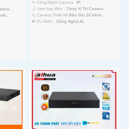
⚜️ Công Nghệ Camera :
IP.
🌙 Xem ban đêm :
Từng Vị Trí Camera .
mera .
🔩 Camera Thiết Kế
Đầu Ghi 16 kênh.
ênh.
️✤ Ưu Điểm :
Công Nghệ AI.