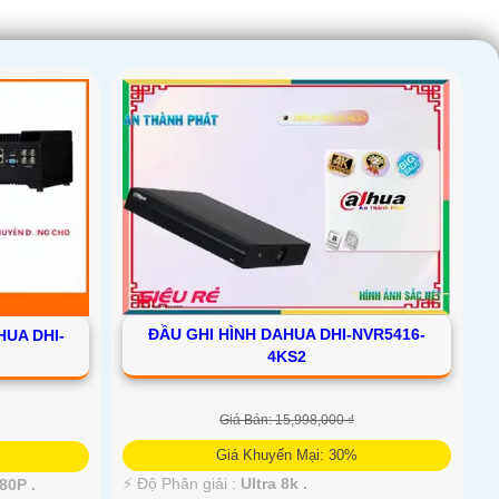
ĐẦU GHI HÌNH DAHUA DHI-NVR5416-
UA DHI-
4KS2
Giá Bán: 15,998,000 ₫
Giá Khuyến Mại: 30%
️⚡ Độ Phân giải :
Ultra 8k .
80P .