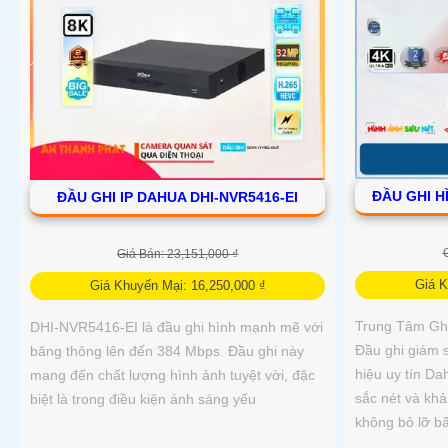
ĐẦU GHI H
ĐẦU GHI IP DAHUA DHI-NVR5416-EI
Giá Bán: 23,151,000 ₫
Giá K
Giá Khuyến Mại: 16,250,000 ₫
Trung Tâm Ghi
DHI-NVR5416-EI là đầu ghi hình mạnh mẽ với
Đầu ghi giám 
băng thông lên đến 384 Mbps. Đầu ghi này
hiệu uy tín Da
mang đến chất lượng hình ảnh tuyệt vời, đặc
sắc nét và kh
biệt là trong điều kiện ánh sáng yếu
không bỏ lỡ bất