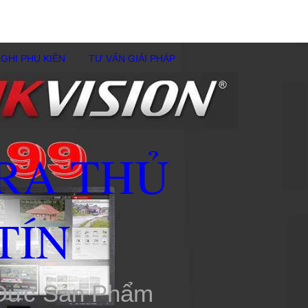
GHI PHỤ KIÊN
TƯ VẤN GIẢI PHÁP
RA THỦ
TÍN
 Đức Sản Phẩm