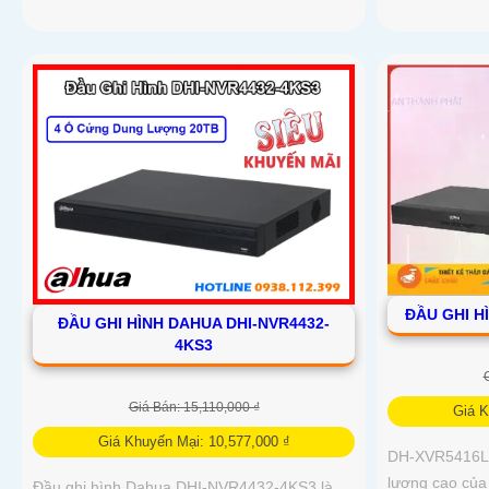
ĐẦU GHI H
ĐẦU GHI HÌNH DAHUA DHI-NVR4432-
4KS3
Giá Bán: 15,110,000 ₫
Giá K
Giá Khuyến Mại: 10,577,000 ₫
DH-XVR5416L-I
lượng cao của
Đầu ghi hình Dahua DHI-NVR4432-4KS3 là