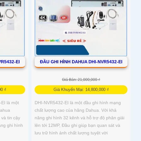
R5432-EI
ĐẦU GHI HÌNH DAHUA DHI-NVR5432-EI
Giá Bán: 21,000,000 ₫
00 ₫
Giá Khuyến Mại: 14,800,000 ₫
EI là một
DHI-NVR5432-EI là một đầu ghi hình mạng
Dahua
chất lượng cao của hãng Dahua. Với khả
và tin cậy
năng ghi hình 32 kênh và hỗ trợ độ phân giải
ăng ghi hình
lên tới 12MP, Đầu ghi giúp bạn quan sát và
lưu trữ hình ảnh chất lượng tuyệt vời