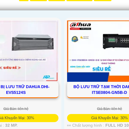
Ị BỊ LƯU TRỮ DAHUA DHI-
BỘ LƯU TRỮ TẠM THỜI DAH
EVS5124S
ITSE0804-GN5B-D
Giá Bán: liên hệ
Giá Bán: liên hệ
iá Khuyến Mại: 30%
Giá Khuyến Mại: 30%
i :
32 MP.
👀 Chất lượng hình :
FULL HD 10