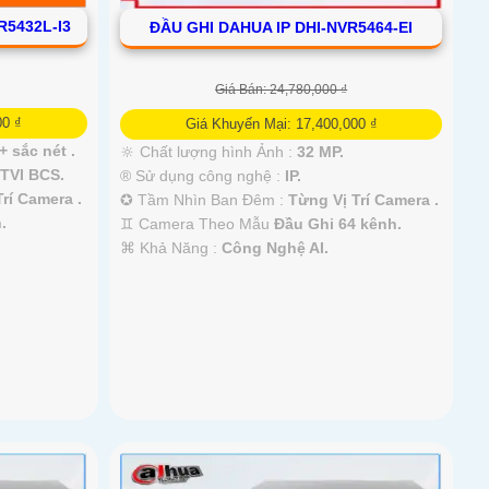
R5432L-I3
ĐẦU GHI DAHUA IP DHI-NVR5464-EI
Giá Bán: 24,780,000 ₫
00 ₫
Giá Khuyến Mại: 17,400,000 ₫
+ sắc nét .
🔆 Chất lượng hình Ảnh :
32 MP.
TVI BCS.
®️ Sử dụng công nghệ :
IP.
rí Camera .
✪ Tầm Nhìn Ban Đêm :
Từng Vị Trí Camera .
.
♊ Camera Theo Mẫu
Đầu Ghi 64 kênh.
️⌘ Khả Năng :
Công Nghệ AI.