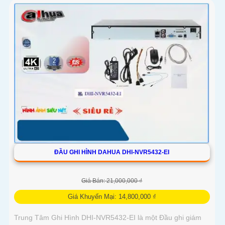
ĐẦU GHI HÌNH DAHUA DHI-NVR5432-EI
Giá Bán: 21,000,000 ₫
Giá Khuyến Mại: 14,800,000 ₫
Trung Tâm Ghi Hình DHI-NVR5432-EI là một Đầu ghi giám