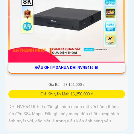
ĐẦU GHI IP DAHUA DHI-NVR5416-EI
Giá Bán: 23,151,000 ₫
Giá Khuyến Mại: 16,250,000 ₫
DHI-NVR5416-EI là đầu ghi hình mạnh mẽ với băng thông
lên đến 384 Mbps. Đầu ghi này mang đến chất lượng hình
ảnh tuyệt vời, đặc biệt là trong điều kiện ánh sáng yếu