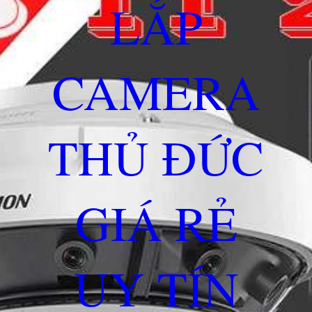
LẮP
CAMERA
THỦ ĐỨC
GIÁ RẺ
UY TÍN