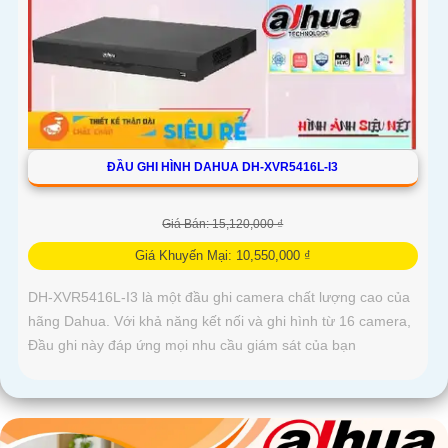
ĐẦU GHI HÌNH DAHUA DH-XVR5416L-I3
Giá Bán: 15,120,000 ₫
Giá Khuyến Mại: 10,550,000 ₫
DH-XVR5416L-I3 là một đầu ghi camera chất lượng cao của
hãng Dahua. Với khả năng kết nối và ghi hình từ 16 camera,
Đầu ghi này đáp ứng mọi nhu cầu giám sát của bạn