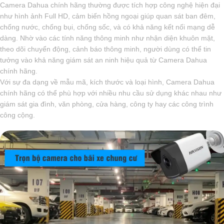
Camera Dahua chính hãng thường được tích hợp công nghệ hiện đại
như hình ảnh Full HD, cảm biến hồng ngoại giúp quan sát ban đêm,
chống nước, chống bụi, chống sốc, và có khả năng kết nối mạng dễ
dàng. Nhờ vào các tính năng thông minh như nhận diện khuôn mặt,
theo dõi chuyển động, cảnh báo thông minh, người dùng có thể tin
tưởng vào khả năng giám sát an ninh hiệu quả từ Camera Dahua
chính hãng.
Với sự đa dạng về mẫu mã, kích thước và loại hình, Camera Dahua
chính hãng có thể phù hợp với nhiều nhu cầu sử dụng khác nhau như
giám sát gia đình, văn phòng, cửa hàng, công ty hay các công trình
công cộng.