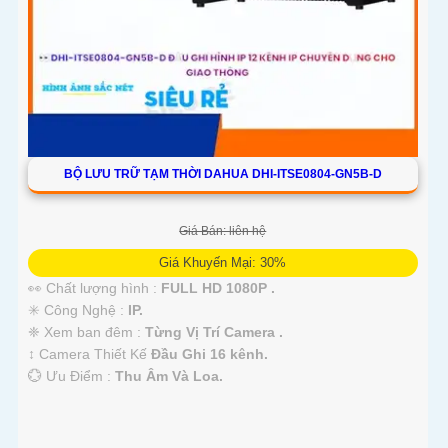
BỘ LƯU TRỮ TẠM THỜI DAHUA DHI-ITSE0804-GN5B-D
Giá Bán: liên hệ
Giá Khuyến Mại: 30%
👀 Chất lượng hình :
FULL HD 1080P .
✳️ Công Nghệ :
IP.
❈ Xem ban đêm :
Từng Vị Trí Camera .
↕️ Camera Thiết Kế
Đầu Ghi 16 kênh.
️💮 Ưu Điểm :
Thu Âm Và Loa.