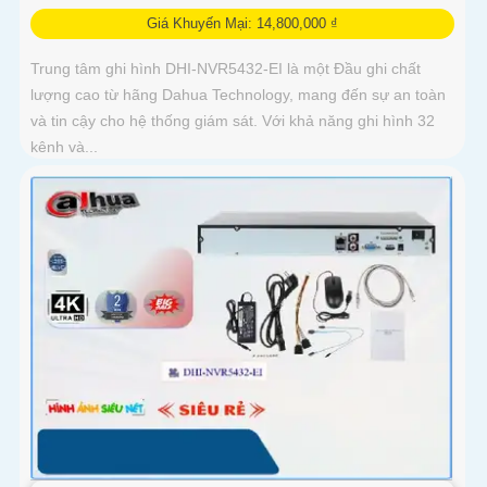
Giá Khuyến Mại: 14,800,000 ₫
Trung tâm ghi hình DHI-NVR5432-EI là một Đầu ghi chất
lượng cao từ hãng Dahua Technology, mang đến sự an toàn
và tin cậy cho hệ thống giám sát. Với khả năng ghi hình 32
kênh và...