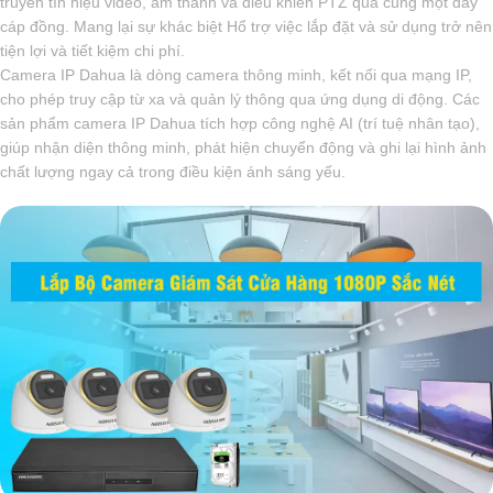
truyền tín hiệu video, âm thanh và điều khiển PTZ qua cùng một dây
cáp đồng. Mang lại sự khác biệt Hổ trợ việc lắp đặt và sử dụng trở nên
tiện lợi và tiết kiệm chi phí.
Camera IP Dahua là dòng camera thông minh, kết nối qua mạng IP,
cho phép truy cập từ xa và quản lý thông qua ứng dụng di động. Các
sản phẩm camera IP Dahua tích hợp công nghệ AI (trí tuệ nhân tạo),
giúp nhận diện thông minh, phát hiện chuyển động và ghi lại hình ảnh
chất lượng ngay cả trong điều kiện ánh sáng yếu.