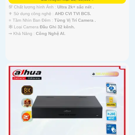
💯 Chất lượng hình Ảnh :
Ultra 2k+ sắc nét .
⚜️ Sử dụng công nghệ :
AHD CVI TVI BCS.
⭐ Tầm Nhìn Ban Đêm :
Từng Vị Trí Camera .
🕸️ Loại Camera
Đầu Ghi 32 kênh.
️⇝ Khả Năng :
Công Nghệ AI.