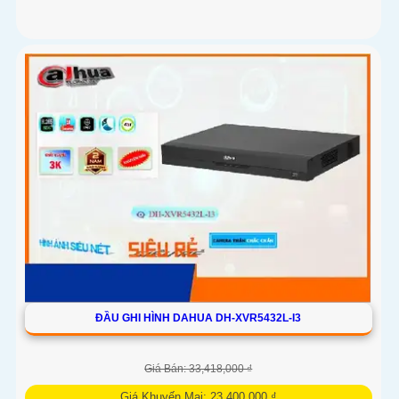
ĐẦU GHI HÌNH DAHUA DH-XVR5432L-I3
Giá Bán: 33,418,000 ₫
Giá Khuyến Mại: 23,400,000 ₫