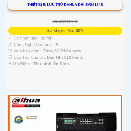
THIẾT BỊ BỊ LƯU TRỮ DAHUA DHI-EVS5124S
Giá Bán: liên hệ
Giá Khuyến Mại: 30%
🔅 Độ Phân giải :
32 MP.
🕉️ Công Nghệ Camera :
IP.
💥 Xem ban đêm :
Từng Vị Trí Camera .
🗜️ Cấu Tạo Camera
Đầu Ghi 512 kênh.
️☣️ Ưu Điểm :
Thu hình Ổn Định.