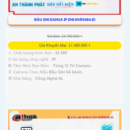
ĐẦU GHI DAHUA IP DHI-NVR5464-EI
Giá Bán: 24,780,000 ₫
Giá Khuyến Mại: 17,400,000 ₫
🔆 Chất lượng hình Ảnh :
32 MP.
®️ Sử dụng công nghệ :
IP.
✪ Tầm Nhìn Ban Đêm :
Từng Vị Trí Camera .
♊ Camera Theo Mẫu
Đầu Ghi 64 kênh.
️⌘ Khả Năng :
Công Nghệ AI.