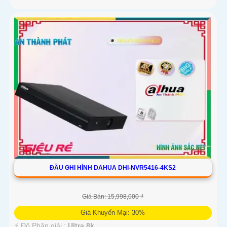
ĐẦU GHI HÌNH DAHUA DHI-NVR5416-4KS2
Giá Bán: 15,998,000 ₫
Giá Khuyến Mại: 30%
️⚡ Độ Phân giải :
Ultra 8k .