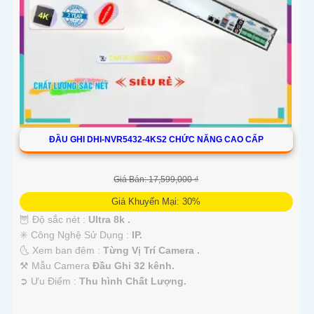
ĐẦU GHI DHI-NVR5432-4KS2 CHỨC NĂNG CAO CẤP
Giá Bán: 17,599,000 ₫
Giá Khuyến Mại: 30%
🦉 Độ sắc nét :
Ultra 8k .
✳️ Công Nghệ Sử Dụng :
IP.
🌜 Xem ban đêm :
Từng Vị Trí Camera .
⚒ Mẫu Camera
Đầu Ghi 32 kênh.
️➲ Ưu Điểm :
Thu hình Chất Lượng.