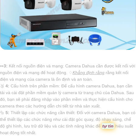
↭
3:
Kết nối nguồn điện và mạng: Camera Dahua cần được kết nối với
nguồn điện và mạng để hoạt động. ♢
Khẳng định rằng
rằng kết nối
điện và mạng của camera là ổn định và an toàn.
🥉
4:
Cấu hình trên phần mềm: Để cấu hình camera Dahua, bạn cần
tải và cài đặt phần mềm quản lý camera từ trang chủ của Dahua. Sau
đó, bạn sẽ phải đăng nhập vào phần mềm và thực hiện cấu hình cho
camera theo các hướng dẫn chi tiết từ nhà sản xuất.
🔩
5:
Thiết lập các chức năng cần thiết: Đối với camera Dahua, bạn có
thể thiết lập các chức năng như cài đặt góc quay, độ nhạy sáng, chế
độ ghi hình, lưu trữ dữ liệu và các tính năng khác để
tự tin
hiệu suất
hoạt động tốt nhất.