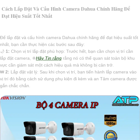
Cách Lắp Đặt Và Cấu Hình Camera Dahua Chính Hãng Để
Đạt Hiệu Suất Tốt Nhất
Để lắp đặt và cấu hình camera Dahua chính hãng để đạt hiệu suất tốt
nhất, bạn cần thực hiện các bước sau đây:
🌙
1:
Chọn vị trí lắp đặt phù hợp: Trước hết, bạn cần chọn vị trí cần
lắp đặt camera, ❈
Hãy Tin rằng
rằng nó có thể quan sát toàn bộ khu
vực cần giám sát một cách hiệu quả mà không bị cản trở.
₩
2:
Lắp đặt vật lý: Sau khi chọn vị trí, bạn tiến hành lắp camera vào
vị trí đó bằng cách sử dụng phụ kiện đi kèm và an Tâm camera được
gắn chắc chắn.