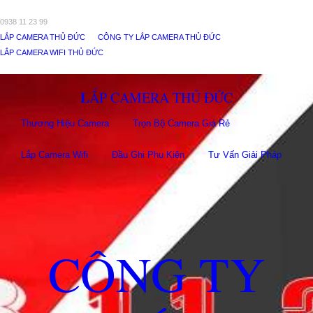
0938 11 23 99
LẮP CAMERA THỦ ĐỨC
CÔNG TY LẮP CAMERA THỦ ĐỨC
LẮP CAMERA WIFI THỦ ĐỨC
LẮP CAMERA THỦ ĐỨC
Thương Hiệu Camera
Trọn Bộ Camera Giá Rẻ
Lắp Camera Wifi
Đầu Ghi Phụ Kiên
Tư Vấn Giải Pháp
CÔNG TY