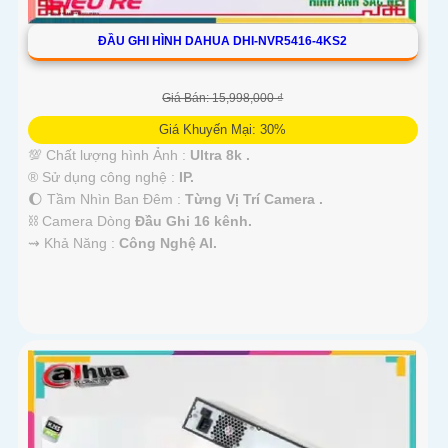
ĐẦU GHI HÌNH DAHUA DHI-NVR5416-4KS2
Giá Bán: 15,998,000 ₫
Giá Khuyến Mại: 30%
💯 Chất lượng hình Ảnh :
Ultra 8k .
®️ Sử dụng công nghệ :
IP.
🌔 Tầm Nhìn Ban Đêm :
Từng Vị Trí Camera .
⛓ Camera Dòng
Đầu Ghi 16 kênh.
️⇝ Khả Năng :
Công Nghệ AI.