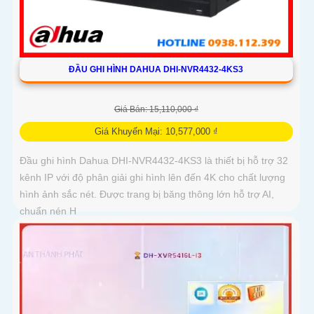
ĐẦU GHI HÌNH DAHUA DHI-NVR4432-4KS3
Giá Bán: 15,110,000 ₫
Giá Khuyến Mại: 10,577,000 ₫
Đầu ghi hình Dahua DHI-NVR4432-4KS3 là thiết bị hỗ trợ 32
kênh IP với độ phân giải ghi hình lên đến 4K cho chất lượng
hình ảnh sắc nét. Được trang bị băng thông lớn hỗ trợ AI,
chuẩn nén H