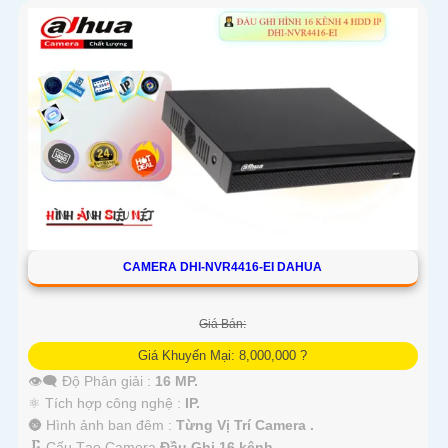
CAMERA DHI-NVR4416-EI DAHUA
Giá Bán:
Giá Khuyến Mại: 8,000,000 ?
👁️‍🗨 Độ Phân giải :
16 MP.
⚛️ Tích hợp công nghệ :
IP.
🌚 Hình ảnh ban đêm :
Từng Vị Trí Camera .
🗜️ Cấu Tạo Camera
Đầu Ghi 16 kênh.