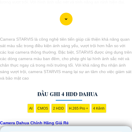
lượng vượt trội. Với hình ảnh sắc nét và tính năng an ninh hiện đại,
sản phẩm này hứa hẹn đáp ứng mọi nhu cầu giám sát của bạn. Đừng
ngần ngại trải nghiệm sự ổn định và chất lượng vượt trội của Camera
Dahua chính hãng với mức giá vô cùng hấp dẫn."
Camera STARVIS là công nghệ tiên tiến giúp cải thiện khả năng quan
sát màu sắc trong điều kiện ánh sáng yếu, vượt trội hơn hẳn so với
các loại camera thông thường. Đặc biệt, STARVIS được ứng dụng trên
các dòng camera màu ban đêm, cho phép ghi lại hình ảnh sắc nét và
chân thực ngay cả trong môi trường tối. Với khả năng thu nhận ánh
sáng vượt trội, camera STARVIS mang lại sự an tâm cho việc giám sát
và bảo mật cao
ĐẦU GHI 4 HDD DAHUA
AI
CMOS
2 HDD
H.265 Pro +
4 Kênh
'
Camera Dahua Chính Hãng Giá Rẻ