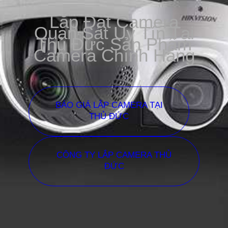
Lắp Đặt Camera
Quan Sát Uy Tín Tại
Thủ Đức Sản Phẩm
Camera Chính Hãng
BÁO GIÁ LẮP CAMERA TẠI
THỦ ĐỨC
CÔNG TY LẮP CAMERA THỦ
ĐỨC