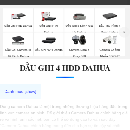
Đầu Ghi PoE Dahua
Đầu Ghi IP Ai
Đầu Ghi 8 Kênh Giá
Đầu Thu Hình 4
Dahua
Rẻ Dahua
Kênh Dahua
Đầu Ghi Camera Ip
Đầu Ghi NVR Dahua
Camera Dahua
Camera Chống
16 Kênh Dahua
Xoay 360
Nhiễu 3D-DNR
Dahua
ĐẦU GHI 4 HDD DAHUA
Dòng camera Dahua là một trong những thương hiệu hàng đầu trong
lĩnh vực camera an ninh. Để giới thiệu Camera Dahua chính hãng giá
rẻ và hình ảnh sắc nét, bạn có thể sử dụng câu tư vấn sau đây:
"Camera Dahua chính hãng mang đến cho bạn sự tin cậy và chất