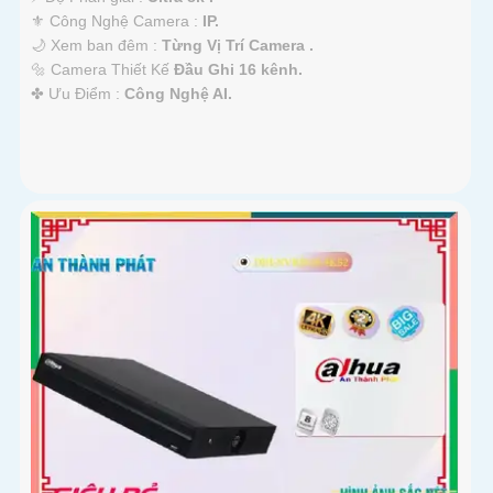
⚜️ Công Nghệ Camera :
IP.
🌙 Xem ban đêm :
Từng Vị Trí Camera .
🔩 Camera Thiết Kế
Đầu Ghi 16 kênh.
️✤ Ưu Điểm :
Công Nghệ AI.