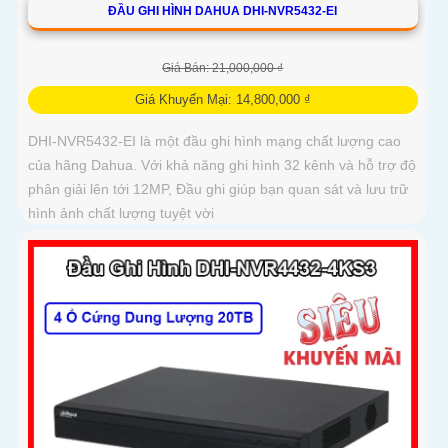
ĐẦU GHI HÌNH DAHUA DHI-NVR5432-EI
Giá Bán: 21,000,000 ₫
Giá Khuyến Mại: 14,800,000 ₫
DHI-NVR5432-EI là một đầu ghi hình mạng chất lượng cao
của hãng Dahua. Với khả năng ghi hình 32 kênh và hỗ trợ độ
phân giải lên tới 12MP, Đầu ghi giúp bạn quan sát và lưu trữ
hình ảnh chất lượng tuyệt vời