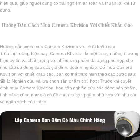
hiệu quả, giúp người dùng có trải nghiệm an toàn và thuận lợi khi sử
dụng.
Hướng Dẫn Cách Mua Camera Kbvision Với Chiết Khấu Cao
Hướng dẫn cách mua Camera Kbvision với chiết khấu cao
Trên thị trường hiện nay, Camera Kbvision là một trong những thương
hiệu uy tín và chất lượng với nhiều sản phẩm đa dạng phù hợp cho
nhu cầu sử dụng của các gia đình, doanh nghiệp. Để mua Camera
Kbvision với chiết khấu cao, bạn có thể thực hiện theo các bước sau:
☎
1:
Nghiên cứu và lựa chọn sản phẩm phù hợp: Trước khi quyết
định mua Camera Kbvision, bạn cần nghiên cứu các dòng sản phẩm,
tính năng cũng như giá cả để chọn ra sản phẩm phù hợp với nhu cầu
và ngân sách của mình.