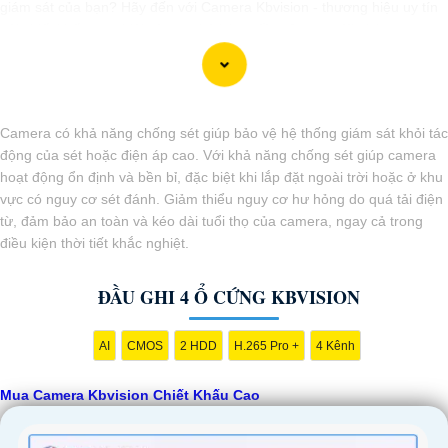
giám sát của bạn? Hãy đến với Camera Kbvision - thương hiệu uy tín
với chiết khấu cao. Với công nghệ hàng đầu, Camera Kbvision mang
đến cho bạn hình ảnh chất lượng cao, rõ nét và độ tin cậy cao. Đừng
để bất kỳ sự cố nào xảy ra mà không có sự giám sát chuyên nghiệp.
Hãy đầu tư vào Camera Kbvision và yên tâm bảo vệ gia đình và tài
sản của bạn ngay hôm nay!"
Camera có khả năng chống sét giúp bảo vệ hệ thống giám sát khỏi tác
Bạn có thể điều chỉnh và thêm vào nội dung trên để phù hợp với nhu
động của sét hoặc điện áp cao. Với khả năng chống sét giúp camera
cầu cụ thể của bạn. Chúc bạn thành công!
hoạt động ổn định và bền bỉ, đặc biệt khi lắp đặt ngoài trời hoặc ở khu
vực có nguy cơ sét đánh. Giảm thiểu nguy cơ hư hỏng do quá tải điện
từ, đảm bảo an toàn và kéo dài tuổi thọ của camera, ngay cả trong
điều kiện thời tiết khắc nghiệt.
ĐẦU GHI 4 Ổ CỨNG KBVISION
AI
CMOS
2 HDD
H.265 Pro +
4 Kênh
Mua Camera Kbvision Chiết Khấu Cao