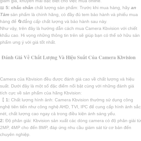
giảm giá, khuyến mãi đặc biệt cho việc mua online.
📖
5:
chắc chắn
chất lượng sản phẩm: Trước khi mua hàng, hãy
an
Tâm
sản phẩm là chính hãng, có đầy đủ tem bảo hành và phiếu mua
hàng để 🔄
đẳng cấp
chất lượng và bảo hành sau này.
Như vậy, trên đây là hướng dẫn cách mua Camera Kbvision với chiết
khấu cao. Hi vọng những thông tin trên sẽ giúp bạn có thể sở hữu sản
phẩm ưng ý với giá tốt nhất.
Đánh Giá Về Chất Lượng Và Hiệu Suất Của Camera Kbvision
Camera của Kbvision đều được đánh giá cao về chất lượng và hiệu
suất. Dưới đây là một số đặc điểm nổi bật cùng với những đánh giá
tích cực về sản phẩm của hãng Kbvision:
【
1:
Chất lượng hình ảnh: Camera Kbvision thường sử dụng công
nghệ tiên tiến như công nghệ AHD, TVI, IPC để cung cấp hình ảnh sắc
nét, chất lượng cao ngay cả trong điều kiện ánh sáng yếu.
2:
Độ phân giải: Kbvision sản xuất các dòng camera có độ phân giải từ
2MP, 4MP cho đến 8MP, đáp ứng nhu cầu giám sát từ cơ bản đến
chuyên nghiệp.