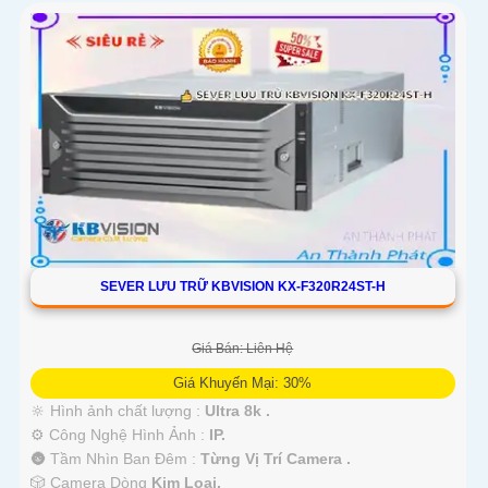
SEVER LƯU TRỮ KBVISION KX-F320R24ST-H
Giá Bán: Liên Hệ
Giá Khuyến Mại: 30%
🔆 Hình ảnh chất lượng :
Ultra 8k .
⚙ Công Nghệ Hình Ảnh :
IP.
🌚 Tầm Nhìn Ban Đêm :
Từng Vị Trí Camera .
🎲 Camera Dòng
Kim Loại.