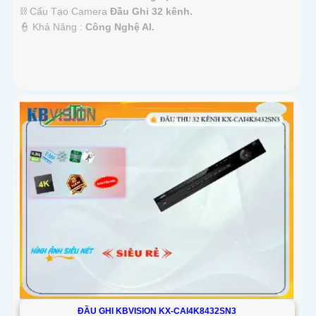
⛓ Cấu Tạo Camera
Đầu Ghi 32 kênh.
️👮 Khả Năng :
Công Nghệ AI.
ĐẦU GHI KBVISION KX-CAI4K8432SN3