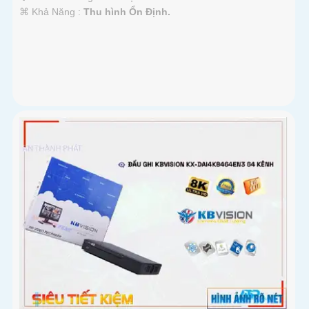
️⌘ Khả Năng :
Thu hình Ổn Định.