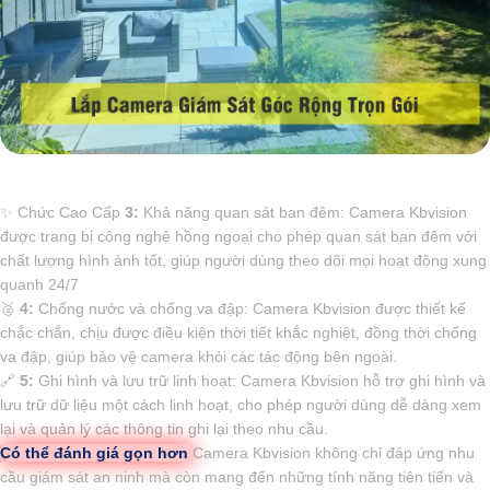
✨ Chức Cao Cấp
3:
Khả năng quan sát ban đêm: Camera Kbvision
được trang bị công nghệ hồng ngoại cho phép quan sát ban đêm với
chất lượng hình ảnh tốt, giúp người dùng theo dõi mọi hoạt động xung
quanh 24/7
️🥈
4:
Chống nước và chống va đập: Camera Kbvision được thiết kế
chắc chắn, chịu được điều kiện thời tiết khắc nghiệt, đồng thời chống
va đập, giúp bảo vệ camera khỏi các tác động bên ngoài.
🔗
5:
Ghi hình và lưu trữ linh hoạt: Camera Kbvision hỗ trợ ghi hình và
lưu trữ dữ liệu một cách linh hoạt, cho phép người dùng dễ dàng xem
lại và quản lý các thông tin ghi lại theo nhu cầu.
Có thể đánh giá gọn hơn
Camera Kbvision không chỉ đáp ứng nhu
cầu giám sát an ninh mà còn mang đến những tính năng tiên tiến và