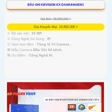
ĐẦU GHI KBVISION KX-DAI4K8464EN3
Giá Bán: 28,000,000 ₫
Giá Khuyến Mại: 19,800,000 ₫
🔆 Độ sắc nét :
32 MP.
⚛️ Công Nghệ Sử Dụng :
IP.
💡 Xem ban đêm :
Từng Vị Trí Camera .
🕸️ Mẫu Camera
Đầu Ghi 64 kênh.
️⌘ Ưu Điểm :
Công Nghệ AI.