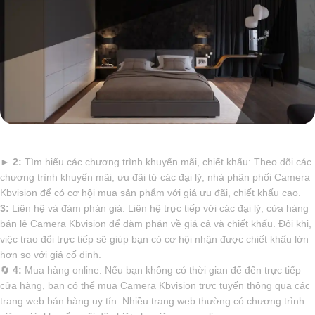
►
2:
Tìm hiểu các chương trình khuyến mãi, chiết khấu: Theo dõi các
chương trình khuyến mãi, ưu đãi từ các đại lý, nhà phân phối Camera
Kbvision để có cơ hội mua sản phẩm với giá ưu đãi, chiết khấu cao.
3:
Liên hệ và đàm phán giá: Liên hệ trực tiếp với các đại lý, cửa hàng
bán lẻ Camera Kbvision để đàm phán về giá cả và chiết khấu. Đôi khi,
việc trao đổi trực tiếp sẽ giúp bạn có cơ hội nhận được chiết khấu lớn
hơn so với giá cố định.
🔄
4:
Mua hàng online: Nếu bạn không có thời gian để đến trực tiếp
cửa hàng, bạn có thể mua Camera Kbvision trực tuyến thông qua các
trang web bán hàng uy tín. Nhiều trang web thường có chương trình