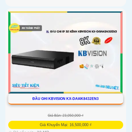
ĐẦU GHI KBVISION KX-DAI4K8432EN3
Giá Bán: 23,050,000 ₫
Giá Khuyến Mại: 16,500,000 ₫