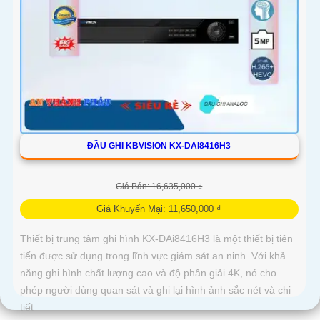
ĐẦU GHI KBVISION KX-DAI8416H3
Giá Bán: 16,635,000 ₫
Giá Khuyến Mại: 11,650,000 ₫
Thiết bị trung tâm ghi hình KX-DAi8416H3 là một thiết bị tiên
tiến được sử dụng trong lĩnh vực giám sát an ninh. Với khả
năng ghi hình chất lượng cao và độ phân giải 4K, nó cho
phép người dùng quan sát và ghi lại hình ảnh sắc nét và chi
tiết