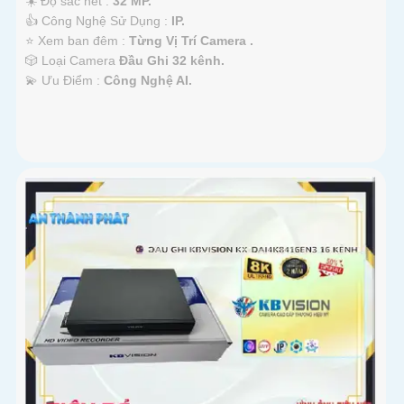
☀️ Độ sắc nét :
32 MP.
👍 Công Nghệ Sử Dụng :
IP.
⭐ Xem ban đêm :
Từng Vị Trí Camera .
🎲 Loại Camera
Đầu Ghi 32 kênh.
️💫 Ưu Điểm :
Công Nghệ AI.