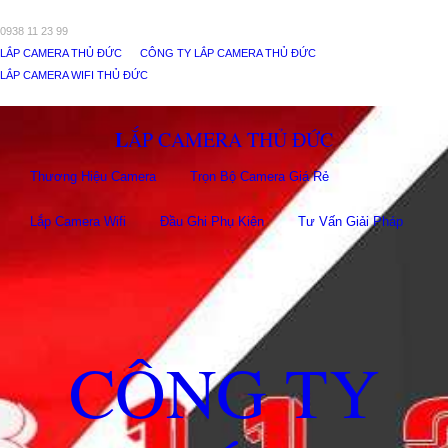
0938 11 23 99
LẮP CAMERA THỦ ĐỨC
CÔNG TY LẮP CAMERA THỦ ĐỨC
LẮP CAMERA WIFI THỦ ĐỨC
LẮP CAMERA THỦ ĐỨC
Thương Hiệu Camera
Trọn Bộ Camera Giá Rẻ
Lắp Camera Wifi
Đầu Ghi Phụ Kiên
Tư Vấn Giải Pháp
CÔNG TY