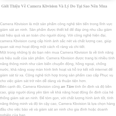
Giới Thiệu Về Camera Kbvision Và Lý Do Tại Sao Nên Mua
Camera Kbvision là một sản phẩm công nghệ tiên tiến trong lĩnh vực
giám sát an ninh. Sản phẩm được thiết kế để đáp ứng nhu cầu giám
sát hiệu quả và an toàn cho người dùng. Với công nghệ hiện đại,
camera Kbvision cung cấp hình ảnh sắc nét và chất lượng cao, giúp
quan sát mọi hoạt động một cách rõ ràng và chi tiết.
Một trong những lý do bạn nên mua Camera Kbvision là về tính năng
và hiệu suất của sản phẩm. Camera Kbvision được trang bị nhiều tính
năng thông minh như cảm biến chuyển động, hồng ngoại, chống
nước, khả năng xoay màn hình linh hoạt và hỗ trợ kết nối internet để
giám sát từ xa. Cộng nghệ tích hợp trong sản phẩm cao cấp Phục vụ
cho việc giám sát trở nên dễ dàng và thuận tiện hơn.
Bên cạnh đó, Camera Kbvision cũng
an Tâm
tính ổn định và độ bền
cao, giúp người dùng yên tâm về khả năng hoạt động ổn định của hệ
thống giám sát an ninh. Để tóm gọn, với chất lượng hình ảnh tốt, tính
năng thông minh và độ tin cậy cao, Camera Kbvision là lựa chọn hàng
đầu cho việc bảo vệ và giám sát an ninh cho gia đình hoặc doanh
nghiệp của bạn.