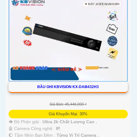
'
ĐẦU GHI KBVISION KX-DAI8432H3
Giá Bán: 45,446,000 ₫
Giá Khuyến Mại: 30%
👁 Độ Phân giải :
Ultra 2k Chất Lượng Cao .
🤖️ Camera Công nghệ :
IP.
🌔 Tầm Nhìn Ban Đêm :
Từng Vị Trí Camera .