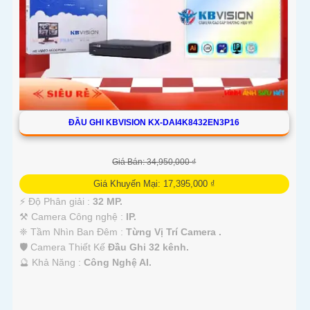
ĐẦU GHI KBVISION KX-DAI4K8432EN3P16
Giá Bán: 34,950,000 ₫
Giá Khuyến Mại: 17,395,000 ₫
️⚡ Độ Phân giải :
32 MP.
⚒ Camera Công nghệ :
IP.
❈ Tầm Nhìn Ban Đêm :
Từng Vị Trí Camera .
🛡 Camera Thiết Kế
Đầu Ghi 32 kênh.
️🔮 Khả Năng :
Công Nghệ AI.