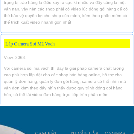
trạng bị tráo hàng là điều xảy ra cực kì nhiều và đây cũng là một
vấn nạn, vậy nên các shop phải có video lúc đóng gói hàng để có
thể bảo vệ quyền lợi cho shop của mình, kèm theo phần mềm có
thể trích xuất video nhanh gọn nhất
Lắp Camera Soi Mã Vạch
View: 2063.
Với camera soi mã vạch thì đây là giải pháp camera chất lượng
cao phù hợp lắp đặt cho các shop bán hàng online, hỗ trợ cho
quản lý đơn hàng, quản lý đơn gói hàng, camera có thể nhìn mã
vận đơn kèm theo đấy nhìn thấy được quy trình đóng gói hàng
hóa, có thể tải video đơn hàng trực tiếp trên phần mềm
CAM KẾT
TƯ VẤN LẮP
CAMERA