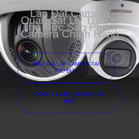
Lắp Đặt Camera
Quan Sát Uy Tín Tại
Thủ Đức Sản Phẩm
Camera Chính Hãng
BÁO GIÁ LẮP CAMERA TẠI
THỦ ĐỨC
CÔNG TY LẮP CAMERA THỦ
ĐỨC