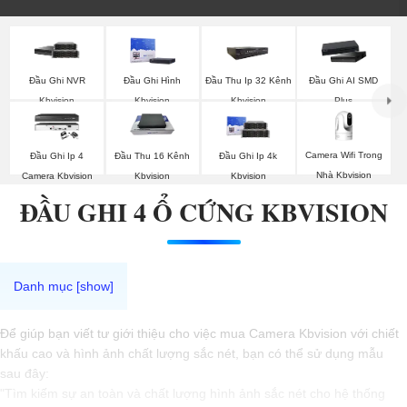
Đầu Ghi NVR
Đầu Ghi Hình
Đầu Thu Ip 32 Kênh
Đầu Ghi AI SMD
Kbvision
Kbvision
Kbvision
Plus
Camera Wifi Trong
Đầu Ghi Ip 4
Đầu Thu 16 Kênh
Đầu Ghi Ip 4k
Nhà Kbvision
Camera Kbvision
Kbvision
Kbvision
ĐẦU GHI 4 Ổ CỨNG KBVISION
Để giúp bạn viết tư giới thiệu cho việc mua Camera Kbvision với chiết
khấu cao và hình ảnh chất lượng sắc nét, bạn có thể sử dụng mẫu
sau đây:
"Tìm kiếm sự an toàn và chất lượng hình ảnh sắc nét cho hệ thống