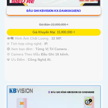
ĐẦU GHI KBVISION KX-DAI4K8416EN3
Giá Bán: 22,000,000 ₫
Giá Khuyến Mại: 15,800,000 ₫
👁️‍🗨 Hình Ành Chất Lượng :
32 MP.
✳️ Tích hợp công nghệ :
IP.
🔴 Xem ban đêm :
Từng Vị Trí Camera .
💢 Camera Theo Mẫu
Đầu Ghi 16 kênh.
️💎 Ưu Điểm :
Công Nghệ AI.