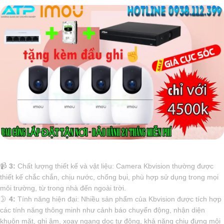
📹
3:
Chất lượng thiết kế và vật liệu: Camera Kbvision thường được
thiết kế chắc chắn, chịu nước, chống bụi, phù hợp sử dụng trong mọi
môi trường, từ trong nhà đến ngoài trời.
🌛
4:
Tính năng hiện đại: Nhiều sản phẩm của Kbvision được tích hợp
các tính năng thông minh như cảnh báo chuyển động, nhận diện
khuôn mặt, ghi âm, xoay ngang dọc tự động, khả năng chịu đựng môi