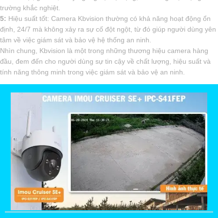
trường khắc nghiệt.
5:
Hiệu suất tốt: Camera Kbvision thường có khả năng hoạt động ổn
định, 24/7 mà không xảy ra sự cố đột ngột, từ đó giúp người dùng yên
tâm về việc giám sát và bảo vệ hệ thống an ninh.
Nhìn chung, Kbvision là một trong những thương hiệu camera hàng
đầu, đem đến cho người dùng sự tin cậy về chất lượng, hiệu suất và
tính năng thông minh trong việc giám sát và bảo vệ an ninh.