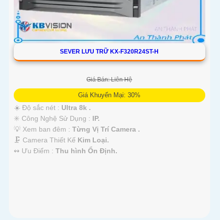
SEVER LƯU TRỮ KX-F320R24ST-H
Giá Bán: Liên Hệ
Giá Khuyến Mại: 30%
☀️ Độ sắc nét :
Ultra 8k .
✳️ Công Nghệ Sử Dụng :
IP.
💡 Xem ban đêm :
Từng Vị Trí Camera .
🗜️ Camera Thiết Kế
Kim Loại.
️↭ Ưu Điểm :
Thu hình Ổn Định.