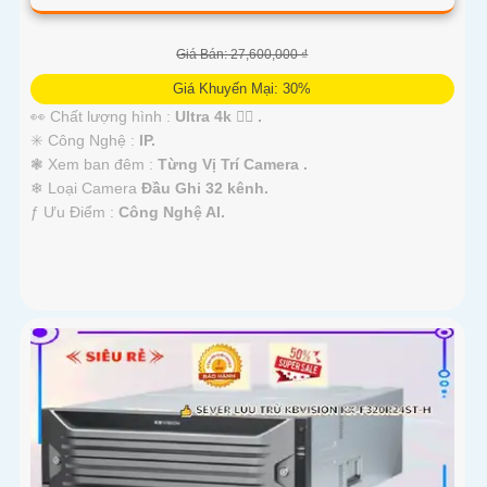
Giá Bán: 27,600,000 ₫
Giá Khuyến Mại: 30%
👀 Chất lượng hình :
Ultra 4k 👍🏾 .
✳️ Công Nghệ :
IP.
❃ Xem ban đêm :
Từng Vị Trí Camera .
❄ Loại Camera
Đầu Ghi 32 kênh.
️ƒ Ưu Điểm :
Công Nghệ AI.