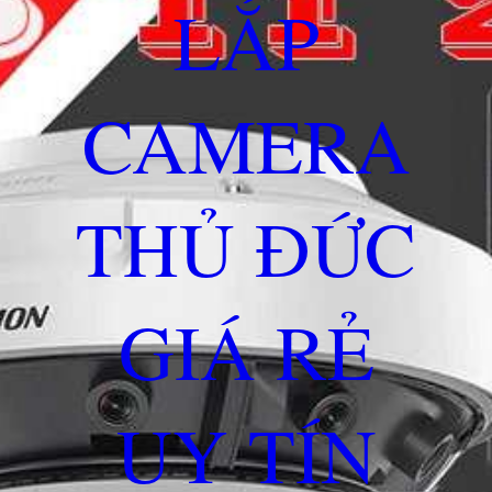
LẮP
CAMERA
THỦ ĐỨC
GIÁ RẺ
UY TÍN