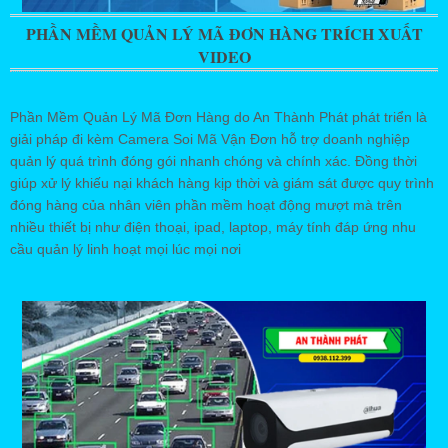
PHẦN MỀM QUẢN LÝ MÃ ĐƠN HÀNG TRÍCH XUẤT
VIDEO
Phần Mềm Quản Lý Mã Đơn Hàng do An Thành Phát phát triển là
giải pháp đi kèm Camera Soi Mã Vận Đơn hỗ trợ doanh nghiệp
quản lý quá trình đóng gói nhanh chóng và chính xác. Đồng thời
giúp xử lý khiếu nại khách hàng kịp thời và giám sát được quy trình
đóng hàng của nhân viên phần mềm hoạt động mượt mà trên
nhiều thiết bị như điện thoại, ipad, laptop, máy tính đáp ứng nhu
cầu quản lý linh hoạt mọi lúc mọi nơi