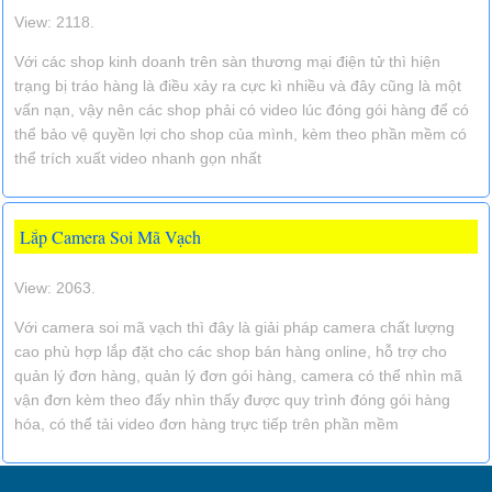
View: 2118.
Với các shop kinh doanh trên sàn thương mại điện tử thì hiện
trạng bị tráo hàng là điều xảy ra cực kì nhiều và đây cũng là một
vấn nạn, vậy nên các shop phải có video lúc đóng gói hàng để có
thể bảo vệ quyền lợi cho shop của mình, kèm theo phần mềm có
thể trích xuất video nhanh gọn nhất
Lắp Camera Soi Mã Vạch
View: 2063.
Với camera soi mã vạch thì đây là giải pháp camera chất lượng
cao phù hợp lắp đặt cho các shop bán hàng online, hỗ trợ cho
quản lý đơn hàng, quản lý đơn gói hàng, camera có thể nhìn mã
vận đơn kèm theo đấy nhìn thấy được quy trình đóng gói hàng
hóa, có thể tải video đơn hàng trực tiếp trên phần mềm