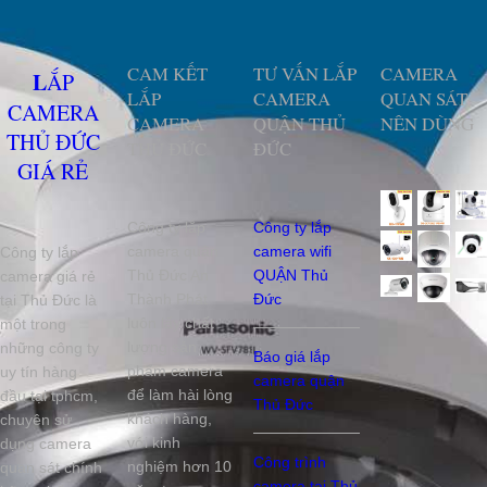
CAM KẾT
TƯ VẤN LẮP
CAMERA
LẮP
LẮP
CAMERA
QUAN SÁT
CAMERA
CAMERA
QUẬN THỦ
NÊN DÙNG
THỦ ĐỨC
THỦ ĐỨC
ĐỨC
GIÁ RẺ
Công ty lắp
Công ty lắp
camera quận
camera wifi
Công ty lắp
Thủ Đức An
QUẬN Thủ
camera giá rẻ
Thành Phát
Đức
tại Thủ Đức là
luôn lấy chất
một trong
lượng sản
những công ty
Báo giá lắp
phẩm camera
uy tín hàng
camera quận
để làm hài lòng
đầu tại tphcm,
Thủ Đức
khách hàng,
chuyên sử
với kinh
dụng camera
Công trình
nghiệm hơn 10
quan sát chính
camera tại Thủ