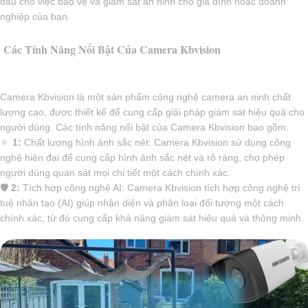
đầu cho việc bảo vệ và giám sát an ninh cho gia đình hoặc doanh
nghiệp của bạn.
Các Tính Năng Nổi Bật Của Camera Kbvision
Camera Kbvision là một sản phẩm công nghệ camera an ninh chất
lượng cao, được thiết kế để cung cấp giải pháp giám sát hiệu quả cho
người dùng. Các tính năng nổi bật của Camera Kbvision bao gồm:
🔅
1:
Chất lượng hình ảnh sắc nét: Camera Kbvision sử dụng công
nghệ hiện đại để cung cấp hình ảnh sắc nét và rõ ràng, cho phép
người dùng quan sát mọi chi tiết một cách chính xác.
🛡
2:
Tích hợp công nghệ AI: Camera Kbvision tích hợp công nghệ trí
tuệ nhân tạo (AI) giúp nhận diện và phân loại đối tượng một cách
chính xác, từ đó cung cấp khả năng giám sát hiệu quả và thông minh.