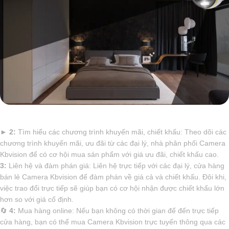
►
2:
Tìm hiểu các chương trình khuyến mãi, chiết khấu: Theo dõi các
chương trình khuyến mãi, ưu đãi từ các đại lý, nhà phân phối Camera
Kbvision để có cơ hội mua sản phẩm với giá ưu đãi, chiết khấu cao.
3:
Liên hệ và đàm phán giá: Liên hệ trực tiếp với các đại lý, cửa hàng
bán lẻ Camera Kbvision để đàm phán về giá cả và chiết khấu. Đôi khi,
việc trao đổi trực tiếp sẽ giúp bạn có cơ hội nhận được chiết khấu lớn
hơn so với giá cố định.
🔄
4:
Mua hàng online: Nếu bạn không có thời gian để đến trực tiếp
cửa hàng, bạn có thể mua Camera Kbvision trực tuyến thông qua các