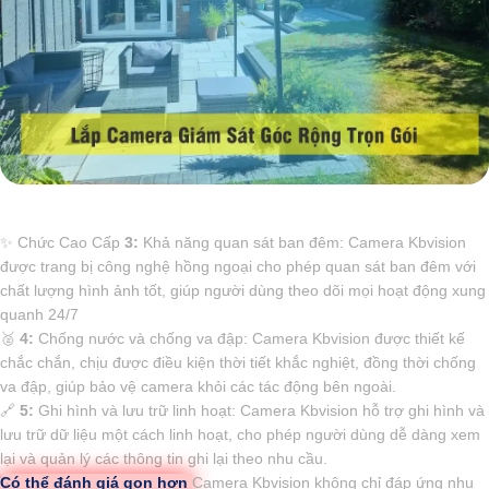
✨ Chức Cao Cấp
3:
Khả năng quan sát ban đêm: Camera Kbvision
được trang bị công nghệ hồng ngoại cho phép quan sát ban đêm với
chất lượng hình ảnh tốt, giúp người dùng theo dõi mọi hoạt động xung
quanh 24/7
️🥈
4:
Chống nước và chống va đập: Camera Kbvision được thiết kế
chắc chắn, chịu được điều kiện thời tiết khắc nghiệt, đồng thời chống
va đập, giúp bảo vệ camera khỏi các tác động bên ngoài.
🔗
5:
Ghi hình và lưu trữ linh hoạt: Camera Kbvision hỗ trợ ghi hình và
lưu trữ dữ liệu một cách linh hoạt, cho phép người dùng dễ dàng xem
lại và quản lý các thông tin ghi lại theo nhu cầu.
Có thể đánh giá gọn hơn
Camera Kbvision không chỉ đáp ứng nhu