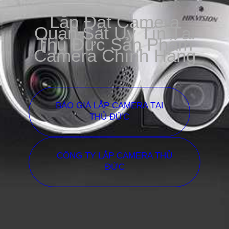
Lắp Đặt Camera
Quan Sát Uy Tín Tại
Thủ Đức Sản Phẩm
Camera Chính Hãng
BÁO GIÁ LẮP CAMERA TẠI
THỦ ĐỨC
CÔNG TY LẮP CAMERA THỦ
ĐỨC