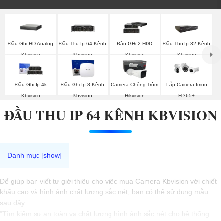
Đầu Ghi HD Analog
Đầu Thu Ip 64 Kênh
Đầu GHi 2 HDD
Đầu Thu Ip 32 Kênh
Kbvision
Kbvision
Kbvision
Kbvision
Đầu Ghi Ip 4k
Đầu Ghi Ip 8 Kênh
Camera Chống Trộm
Lắp Camera Imou
Kbvision
Kbvision
Hikvision
H.265+
ĐẦU THU IP 64 KÊNH KBVISION
Để giúp bạn viết tư giới thiệu cho việc mua Camera Kbvision với chiết
khấu cao và hình ảnh chất lượng sắc nét, bạn có thể sử dụng mẫu
sau đây:
"Tìm kiếm sự an toàn và chất lượng hình ảnh sắc nét cho hệ thống