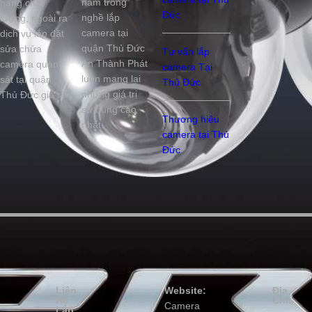
năm trong
hãng chất
Đức
nghề lắp
lượng, ngoài ra
camera tại
dịch vụ lắp đặt
quận Thủ Đức
sửa chửa
Tư vấn lắp
An Thành Phát
camera quan
camera Tại
luôn mang lại
sát tại quận
Thủ Đức
những giá trị
Thủ Đức giá rẻ
sử dụng cao
Thương hiệu
nhất.
camera tại Thủ
Đức
Liên
Website:
Địa
Hệ
Chỉ:
Camera
Lắp