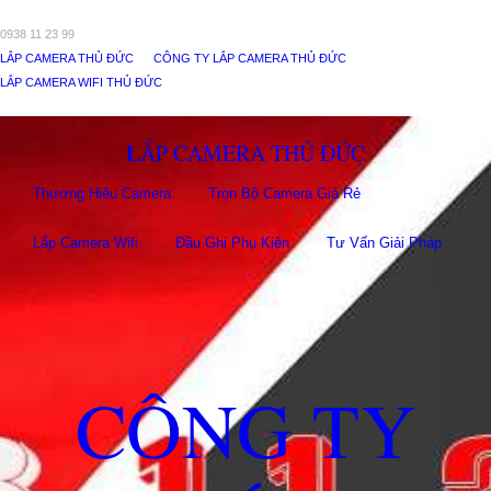
0938 11 23 99
LẮP CAMERA THỦ ĐỨC
CÔNG TY LẮP CAMERA THỦ ĐỨC
LẮP CAMERA WIFI THỦ ĐỨC
LẮP CAMERA THỦ ĐỨC
Thương Hiệu Camera
Trọn Bộ Camera Giá Rẻ
Lắp Camera Wifi
Đầu Ghi Phụ Kiên
Tư Vấn Giải Pháp
CÔNG TY