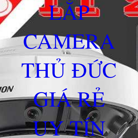
LẮP
CAMERA
THỦ ĐỨC
GIÁ RẺ
UY TÍN