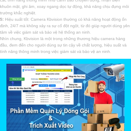
khuôn mặt, ghi âm, xoay ngang dọc tự động, khả năng chịu đựng môi
trường khắc nghiệt.
5:
Hiệu suất tốt: Camera Kbvision thường có khả năng hoạt động ổn
định, 24/7 mà không xảy ra sự cố đột ngột, từ đó giúp người dùng yên
tâm về việc giám sát và bảo vệ hệ thống an ninh.
Nhìn chung, Kbvision là một trong những thương hiệu camera hàng
đầu, đem đến cho người dùng sự tin cậy về chất lượng, hiệu suất và
tính năng thông minh trong việc giám sát và bảo vệ an ninh.