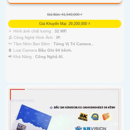
Giá Bán: 41,540,000 ₫
Giá Khuyến Mại: 29,200,000 ₫
🔅 Hình ảnh chất lượng :
32 MP.
🕉️ Công Nghệ Hình Ảnh :
IP.
🔦 Tầm Nhìn Ban Đêm :
Từng Vị Trí Camera .
🐜 Loại Camera
Đầu Ghi 64 kênh.
️📢 Khả Năng :
Công Nghệ AI.