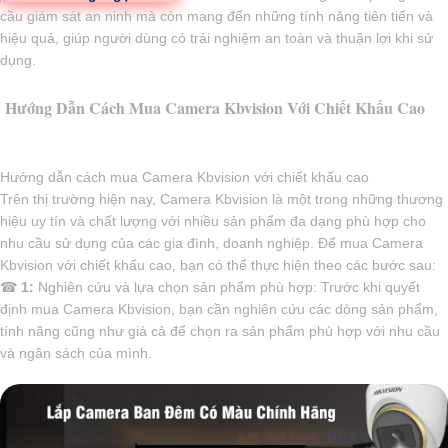
cầu giám sát an ninh mà còn mang đến những tính năng tiên tiến và
hiệu quả, giúp người dùng có trải nghiệm an toàn và thuận lợi khi sử
dụng.
Hướng Dẫn Cách Mua Camera Kbvision Với Chiết Khấu Cao
Hướng dẫn cách mua Camera Kbvision với chiết khấu cao
Trên thị trường hiện nay, Camera Kbvision là một trong những thương
hiệu uy tín và chất lượng với nhiều sản phẩm đa dạng phù hợp cho
nhu cầu sử dụng của các gia đình, doanh nghiệp. Để mua Camera
Kbvision với chiết khấu cao, bạn có thể thực hiện theo các bước sau:
☎
1:
Nghiên cứu và lựa chọn sản phẩm phù hợp: Trước khi quyết
định mua Camera Kbvision, bạn cần nghiên cứu các dòng sản phẩm,
tính năng cũng như giá cả để chọn ra sản phẩm phù hợp với nhu cầu
và ngân sách của mình.