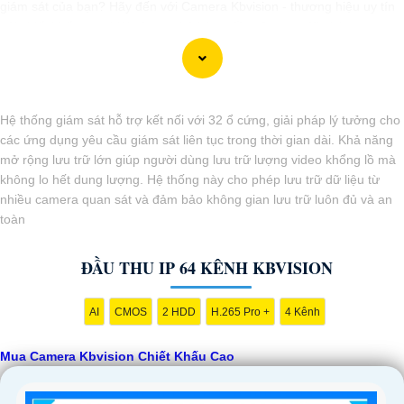
giám sát của bạn? Hãy đến với Camera Kbvision - thương hiệu uy tín
với chiết khấu cao. Với công nghệ hàng đầu, Camera Kbvision mang
đến cho bạn hình ảnh chất lượng cao, rõ nét và độ tin cậy cao. Đừng
để bất kỳ sự cố nào xảy ra mà không có sự giám sát chuyên nghiệp.
Hãy đầu tư vào Camera Kbvision và yên tâm bảo vệ gia đình và tài
sản của bạn ngay hôm nay!"
Hệ thống giám sát hỗ trợ kết nối với 32 ổ cứng, giải pháp lý tưởng cho
Bạn có thể điều chỉnh và thêm vào nội dung trên để phù hợp với nhu
các ứng dụng yêu cầu giám sát liên tục trong thời gian dài. Khả năng
cầu cụ thể của bạn. Chúc bạn thành công!
mở rộng lưu trữ lớn giúp người dùng lưu trữ lượng video khổng lồ mà
không lo hết dung lượng. Hệ thống này cho phép lưu trữ dữ liệu từ
nhiều camera quan sát và đảm bảo không gian lưu trữ luôn đủ và an
toàn
ĐẦU THU IP 64 KÊNH KBVISION
AI
CMOS
2 HDD
H.265 Pro +
4 Kênh
'
Mua Camera Kbvision Chiết Khấu Cao