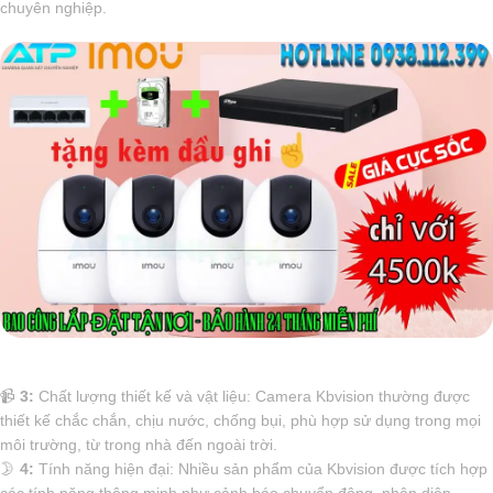
chuyên nghiệp.
📹
3:
Chất lượng thiết kế và vật liệu: Camera Kbvision thường được
thiết kế chắc chắn, chịu nước, chống bụi, phù hợp sử dụng trong mọi
môi trường, từ trong nhà đến ngoài trời.
🌛
4:
Tính năng hiện đại: Nhiều sản phẩm của Kbvision được tích hợp
các tính năng thông minh như cảnh báo chuyển động, nhận diện