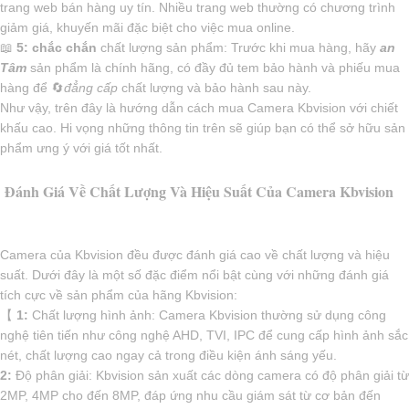
trang web bán hàng uy tín. Nhiều trang web thường có chương trình
giảm giá, khuyến mãi đặc biệt cho việc mua online.
📖
5:
chắc chắn
chất lượng sản phẩm: Trước khi mua hàng, hãy
an
Tâm
sản phẩm là chính hãng, có đầy đủ tem bảo hành và phiếu mua
hàng để 🔄
đẳng cấp
chất lượng và bảo hành sau này.
Như vậy, trên đây là hướng dẫn cách mua Camera Kbvision với chiết
khấu cao. Hi vọng những thông tin trên sẽ giúp bạn có thể sở hữu sản
phẩm ưng ý với giá tốt nhất.
Đánh Giá Về Chất Lượng Và Hiệu Suất Của Camera Kbvision
Camera của Kbvision đều được đánh giá cao về chất lượng và hiệu
suất. Dưới đây là một số đặc điểm nổi bật cùng với những đánh giá
tích cực về sản phẩm của hãng Kbvision:
【
1:
Chất lượng hình ảnh: Camera Kbvision thường sử dụng công
nghệ tiên tiến như công nghệ AHD, TVI, IPC để cung cấp hình ảnh sắc
nét, chất lượng cao ngay cả trong điều kiện ánh sáng yếu.
2:
Độ phân giải: Kbvision sản xuất các dòng camera có độ phân giải từ
2MP, 4MP cho đến 8MP, đáp ứng nhu cầu giám sát từ cơ bản đến