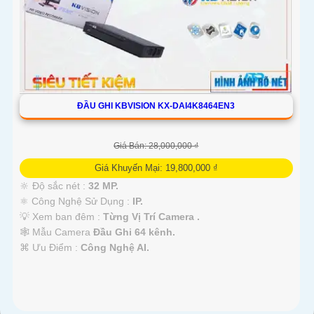
ĐẦU GHI KBVISION KX-DAI4K8464EN3
Giá Bán: 28,000,000 ₫
Giá Khuyến Mại: 19,800,000 ₫
🔆 Độ sắc nét :
32 MP.
⚛️ Công Nghệ Sử Dụng :
IP.
💡 Xem ban đêm :
Từng Vị Trí Camera .
🕸️ Mẫu Camera
Đầu Ghi 64 kênh.
️⌘ Ưu Điểm :
Công Nghệ AI.