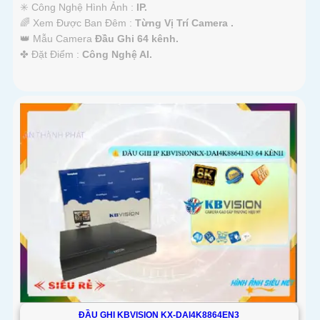
✳️ Công Nghệ Hình Ảnh :
IP.
🌈 Xem Được Ban Đêm :
Từng Vị Trí Camera .
👑 Mẫu Camera
Đầu Ghi 64 kênh.
️✤ Đặt Điểm :
Công Nghệ AI.
ĐẦU GHI KBVISION KX-DAI4K8864EN3