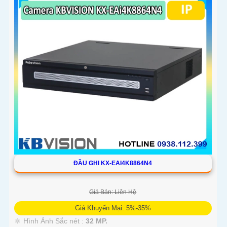
ĐẦU GHI KX-EAI4K8864N4
Giá Bán: Liên Hệ
Giá Khuyến Mại: 5%-35%
🔆 Hình Ảnh Sắc nét :
32 MP.