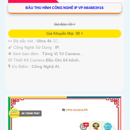
ĐẦU THU HÌNH CÔNG NGHÊ IP VP-N64883H16
Giá Bán: 00 ₫
Giá Khuyến Mại: 00 ₫
👀 Độ sắc nét :
Ultra 4k 👍🏾 .
🌠 Công Nghệ Sử Dụng :
IP.
❃ Xem ban đêm :
Từng Vị Trí Camera .
🎲 Thiết Kế Camera
Đầu Ghi 64 kênh.
️🎙 Ưu Điểm :
Công Nghệ AI.