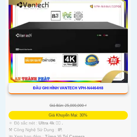
ĐẦU GHI HÌNH VANTECH VPH-N4464H8
Giá Bán: 25,000,000 ₫
Giá Khuyến Mại: 30%
🔅 Độ sắc nét :
Ultra 4k 👍🏾 .
⚒ Công Nghệ Sử Dụng :
IP.
🔦 Xem ban đêm :
Từng Vị Trí Camera .