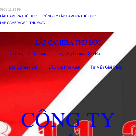
0938 11 23 99
LẮP CAMERA THỦ ĐỨC
CÔNG TY LẮP CAMERA THỦ ĐỨC
LẮP CAMERA WIFI THỦ ĐỨC
LẮP CAMERA THỦ ĐỨC
Thương Hiệu Camera
Trọn Bộ Camera Giá Rẻ
Lắp Camera Wifi
Đầu Ghi Phụ Kiên
Tư Vấn Giải Pháp
CÔNG TY