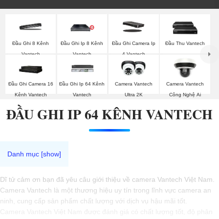
Đầu Ghi 8 Kênh
Đầu Ghi Ip 8 Kênh
Đầu Ghi Camera Ip
Đầu Thu Vantech
Vantech
Vantech
4 Vantech
Đầu Ghi Camera 16
Đầu Ghi Ip 64 Kênh
Camera Vantech
Camera Vantech
Kênh Vantech
Vantech
Ultra 2K
Công Nghệ Ai
ĐẦU GHI IP 64 KÊNH VANTECH
Dĩ tử cảm ơn bạn đã yêu câu giới thiệu về camera Vantech Việt Nam.
Camera Vantech là một thương hiệu uy tín trong lĩnh vực camera an
ninh, cung cấp sản phẩm chất lượng với dịch vụ hậu mãi tốt.
Camera Vantech Việt Nam được đánh giá có chất lượng tốt, độ phân