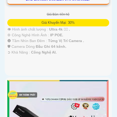
Giá Bán: liên hệ
Giá Khuyến Mại: 30%
👁 Hình ảnh chất lượng :
Ultra 4k 👍🏾 .
⚙ Công Nghệ Hình Ảnh :
IP POE.
🌚 Tầm Nhìn Ban Đêm :
Từng Vị Trí Camera .
🛡 Camera Dòng
Đầu Ghi 64 kênh.
️➲ Khả Năng :
Công Nghệ AI.