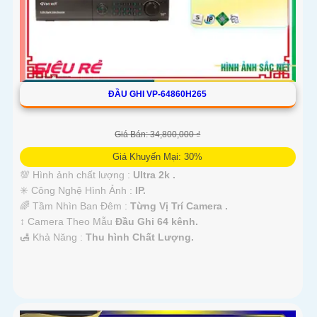
ĐẦU GHI VP-64860H265
Giá Bán: 34,800,000 ₫
Giá Khuyến Mại: 30%
💯 Hình ảnh chất lượng :
Ultra 2k .
✳️ Công Nghệ Hình Ảnh :
IP.
🌈 Tầm Nhìn Ban Đêm :
Từng Vị Trí Camera .
↕️ Camera Theo Mẫu
Đầu Ghi 64 kênh.
️🛃 Khả Năng :
Thu hình Chất Lượng.