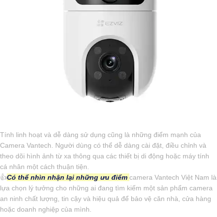
Tính linh hoạt và dễ dàng sử dụng cũng là những điểm mạnh của
Camera Vantech. Người dùng có thể dễ dàng cài đặt, điều chỉnh và
theo dõi hình ảnh từ xa thông qua các thiết bị di động hoặc máy tính
cá nhân một cách thuận tiện.
👍
Có thể nhìn nhận lại những ưu điểm
camera Vantech Việt Nam là
lựa chọn lý tưởng cho những ai đang tìm kiếm một sản phẩm camera
an ninh chất lượng, tin cậy và hiệu quả để bảo vệ căn nhà, cửa hàng
hoặc doanh nghiệp của mình.