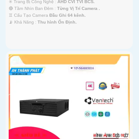
✳️ Trang Bị Công Nghệ :
AHD CVI TVI BCS.
🔴 Tầm Nhìn Ban Đêm :
Từng Vị Trí Camera .
♊ Cấu Tạo Camera
Đầu Ghi 64 kênh.
️📡 Khả Năng :
Thu hình Ổn Định.