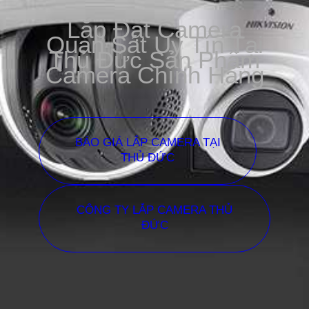
Lắp Đặt Camera
Quan Sát Uy Tín Tại
Thủ Đức Sản Phẩm
Camera Chính Hãng
BÁO GIÁ LẮP CAMERA TẠI
THỦ ĐỨC
CÔNG TY LẮP CAMERA THỦ
ĐỨC