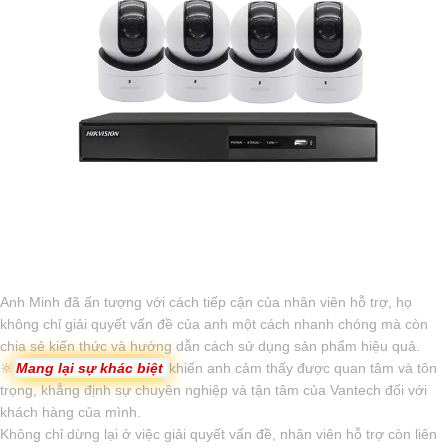
Anh Minh đã ấn tượng với cách tiếp cận của nhân viên hỗ trợ, họ
không chỉ giải quyết vấn đề của anh một cách nhanh chóng mà còn
chia sẻ kiến thức và hướng dẫn cách sử dụng sản phẩm hiệu quả.
🔆
Mang lại sự khác biệt
khiến anh cảm thấy được quan tâm và tôn
trọng, khẳng định sự chuyên nghiệp và tận tâm của Vantech đối với
khách hàng của mình.
Không chỉ dừng lại ở việc giải quyết vấn đề, nhân viên hỗ trợ còn liên