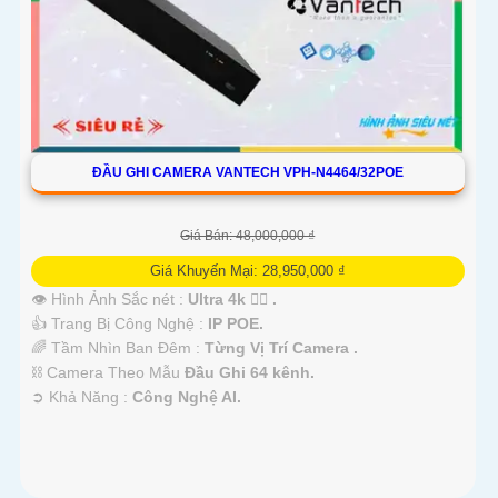
ĐẦU GHI CAMERA VANTECH VPH-N4464/32POE
Giá Bán: 48,000,000 ₫
Giá Khuyến Mại: 28,950,000 ₫
👁 Hình Ảnh Sắc nét :
Ultra 4k 👍🏾 .
👍 Trang Bị Công Nghệ :
IP POE.
🌈 Tầm Nhìn Ban Đêm :
Từng Vị Trí Camera .
⛓ Camera Theo Mẫu
Đầu Ghi 64 kênh.
️➲ Khả Năng :
Công Nghệ AI.