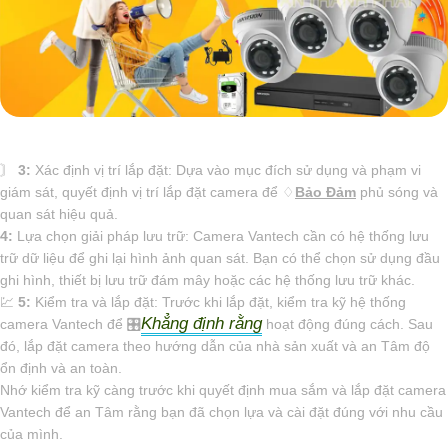
〙
3:
Xác định vị trí lắp đặt: Dựa vào mục đích sử dụng và phạm vi
giám sát, quyết định vị trí lắp đặt camera để ♢
Bảo Đảm
phủ sóng và
quan sát hiệu quả.
4:
Lựa chọn giải pháp lưu trữ: Camera Vantech cần có hệ thống lưu
trữ dữ liệu để ghi lại hình ảnh quan sát. Bạn có thể chọn sử dụng đầu
ghi hình, thiết bị lưu trữ đám mây hoặc các hệ thống lưu trữ khác.
💹
5:
Kiểm tra và lắp đặt: Trước khi lắp đặt, kiểm tra kỹ hệ thống
Khẳng định rằng
camera Vantech để 🎛
hoạt động đúng cách. Sau
đó, lắp đặt camera theo hướng dẫn của nhà sản xuất và an Tâm độ
ổn định và an toàn.
Nhớ kiểm tra kỹ càng trước khi quyết định mua sắm và lắp đặt camera
Vantech để an Tâm rằng bạn đã chọn lựa và cài đặt đúng với nhu cầu
của mình.