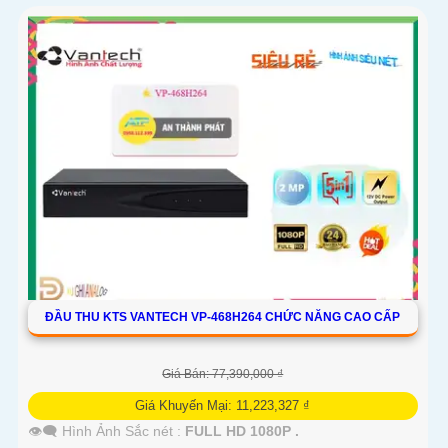
ĐẦU THU KTS VANTECH VP-468H264 CHỨC NĂNG CAO CẤP
Giá Bán: 77,390,000 ₫
Giá Khuyến Mại: 11,223,327 ₫
👁️‍🗨 Hình Ảnh Sắc nét :
FULL HD 1080P .