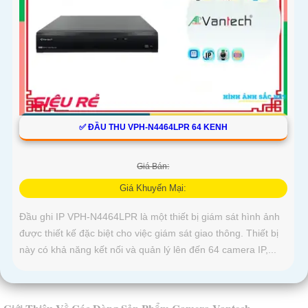
✅ ĐẦU THU VPH-N4464LPR 64 KENH
Giá Bán:
Giá Khuyến Mại:
Đầu ghi IP VPH-N4464LPR là một thiết bị giám sát hình ảnh
được thiết kế đặc biệt cho việc giám sát giao thông. Thiết bị
này có khả năng kết nối và quản lý lên đến 64 camera IP,...