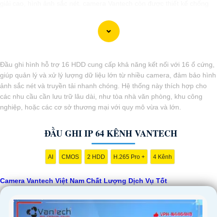
giải cao, hình ảnh sắc nét. camera Vantech còn được thiết kế chống
nước, chống va đập, phù hợp sử dụng trong nhiều môi trường khác
nhau.
Với cam kết về chất lượng và dịch vụ, camera Vantech Việt Nam mang
lại sự an tâm cho người dùng trong việc giám sát và bảo vệ tài sản.
Đồng thời, giá cả của sản phẩm cũng được đánh giá là hợp lý, phải
Đầu ghi hình hỗ trợ 16 HDD cung cấp khả năng kết nối với 16 ổ cứng,
chăng.
giúp quản lý và xử lý lượng dữ liệu lớn từ nhiều camera, đảm bảo hình
Nếu bạn cần thêm thông tin chi tiết về sản phẩm hay muốn tư vấn,
ảnh sắc nét và truyền tải nhanh chóng. Hệ thống này thích hợp cho
hãy liên hệ với đại lý phân phối chính thức của Vantech để được hỗ trợ
các nhu cầu cần lưu trữ lâu dài, như tòa nhà văn phòng, khu công
tốt nhất.
nghiệp, hoặc các cơ sở thương mại với quy mô vừa và lớn.
ĐẦU GHI IP 64 KÊNH VANTECH
AI
CMOS
2 HDD
H.265 Pro +
4 Kênh
'
Camera Vantech Việt Nam Chất Lượng Dịch Vụ Tốt