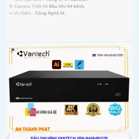
💢 Camera Thiết Kế
Đầu Ghi 64 kênh.
️⇝ Ưu Điểm :
Công Nghệ AI.
ĐẦU GHI HÌNH VANTECH VPH-N4464R/32P