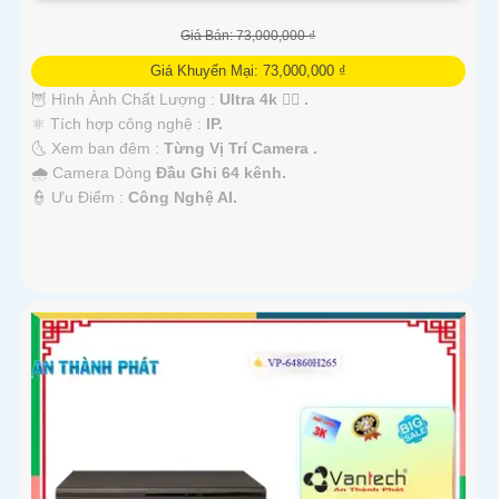
Giá Bán: 73,000,000 ₫
Giá Khuyến Mại: 73,000,000 ₫
🦉 Hình Ành Chất Lượng :
Ultra 4k 👍🏾 .
⚛️ Tích hợp công nghệ :
IP.
🌜 Xem ban đêm :
Từng Vị Trí Camera .
🌧️ Camera Dòng
Đầu Ghi 64 kênh.
️👮 Ưu Điểm :
Công Nghệ AI.