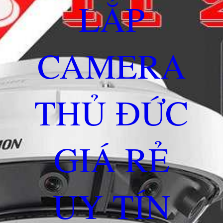
LẮP
CAMERA
THỦ ĐỨC
GIÁ RẺ
UY TÍN