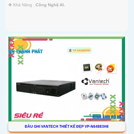
️✤ Khả Năng :
Công Nghệ AI.
ĐẦU GHI VANTECH THIẾT KẾ ĐẸP VP-N64883H8