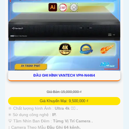
ĐẦU GHI HÌNH VANTECH VPH-N4464
Giá Bán: 15,000,000 ₫
Giá Khuyến Mại: 9,500,000 ₫
🔆 Chất lượng hình Ảnh :
Ultra 4k 👍🏾 .
✳️ Sử dụng công nghệ :
IP.
💡 Tầm Nhìn Ban Đêm :
Từng Vị Trí Camera .
↕️ Camera Theo Mẫu
Đầu Ghi 64 kênh.