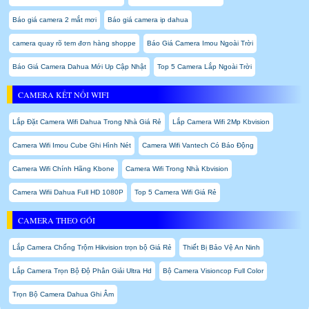
Báo giá camera 2 mắt mơi
Báo giá camera ip dahua
camera quay rõ tem đơn hàng shoppe
Báo Giá Camera Imou Ngoài Trời
Báo Giá Camera Dahua Mới Up Cập Nhật
Top 5 Camera Lắp Ngoài Trời
CAMERA KẾT NỐI WIFI
Lắp Đặt Camera Wifi Dahua Trong Nhà Giá Rẻ
Lắp Camera Wifi 2Mp Kbvision
Camera Wifi Imou Cube Ghi Hình Nét
Camera Wifi Vantech Có Báo Động
Camera Wifi Chính Hãng Kbone
Camera Wifi Trong Nhà Kbvision
Camera Wifii Dahua Full HD 1080P
Top 5 Camera Wifi Giá Rẻ
CAMERA THEO GÓI
Lắp Camera Chống Trộm Hikvision trọn bộ Giá Rẻ
Thiết Bị Bảo Vệ An Ninh
Lắp Camera Trọn Bộ Độ Phân Giải Ultra Hd
Bộ Camera Visioncop Full Color
Trọn Bộ Camera Dahua Ghi Âm