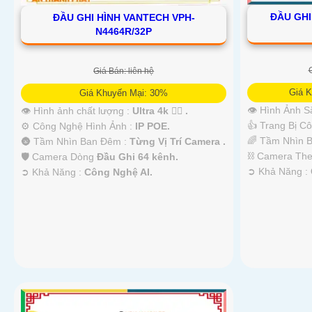
ĐẦU GHI
ĐẦU GHI HÌNH VANTECH VPH-
N4464R/32P
Giá Bán: liên hệ
Giá K
Giá Khuyến Mại: 30%
👁 Hình Ảnh S
👁 Hình ảnh chất lượng :
Ultra 4k 👍🏾 .
👍 Trang Bị C
⚙ Công Nghệ Hình Ảnh :
IP POE.
🌈 Tầm Nhìn 
🌚 Tầm Nhìn Ban Đêm :
Từng Vị Trí Camera .
⛓ Camera Th
🛡 Camera Dòng
Đầu Ghi 64 kênh.
️➲ Khả Năng :
️➲ Khả Năng :
Công Nghệ AI.