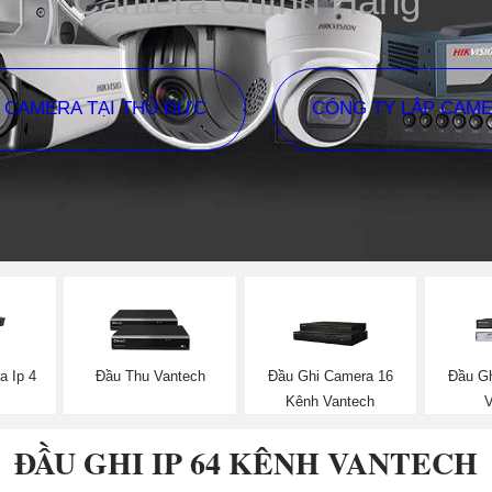
Camera Chính Hãng
P CAMERA TẠI THỦ ĐỨC
CÔNG TY LẮP CAM
a Ip 4
Đầu Thu Vantech
Đầu Ghi Camera 16
Đầu Gh
Kênh Vantech
ĐẦU GHI IP 64 KÊNH VANTECH