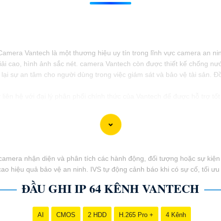
amera Vantech là một thương hiệu uy tín trong lĩnh vực camera an nin
ải cao, hình ảnh sắc nét. camera Vantech còn được thiết kế chống nư
ại sự an tâm cho người dùng trong việc giám sát và bảo vệ tài sản. Đồ
liên hệ với đại lý phân phối chính thức của Vantech để được hỗ trợ tốt
rợ camera nhận diện và phân tích các hành động, đối tượng hoặc sự kiệ
ao hiệu quả bảo vệ an ninh. IVS tự động cảnh báo khi có sự cố, tối ưu
ĐẦU GHI IP 64 KÊNH VANTECH
AI
CMOS
2 HDD
H.265 Pro +
4 Kênh