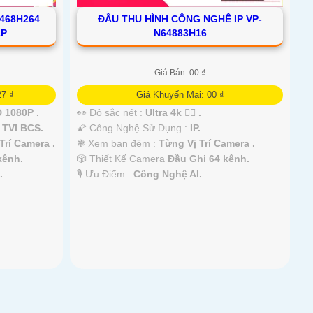
468H264
ĐẦU THU HÌNH CÔNG NGHÊ IP VP-
ẤP
N64883H16
Giá Bán: 00 ₫
27 ₫
Giá Khuyến Mại: 00 ₫
 1080P .
👀 Độ sắc nét :
Ultra 4k 👍🏾 .
 TVI BCS.
🌠 Công Nghệ Sử Dụng :
IP.
Trí Camera .
❃ Xem ban đêm :
Từng Vị Trí Camera .
kênh.
🎲 Thiết Kế Camera
Đầu Ghi 64 kênh.
.
️🎙 Ưu Điểm :
Công Nghệ AI.