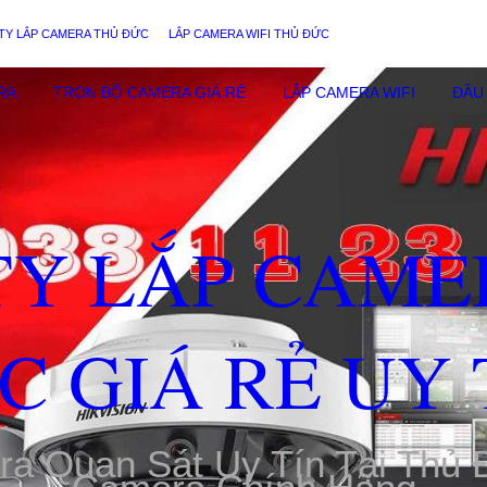
TY LẮP CAMERA THỦ ĐỨC
LẮP CAMERA WIFI THỦ ĐỨC
RA
TRỌN BỘ CAMERA GIÁ RẺ
LẮP CAMERA WIFI
ĐẦU 
TY LẮP CAME
C GIÁ RẺ UY 
ra Quan Sát Uy Tín Tại Thủ