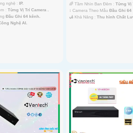
ông nghệ :
IP.
🌈 Tầm Nhìn Ban Đêm :
Từng Vị 
êm :
Từng Vị Trí Camera .
↕️ Camera Theo Mẫu
Đầu Ghi 64
òng
Đầu Ghi 64 kênh.
️🛃 Khả Năng :
Thu hình Chất L
Công Nghệ AI.