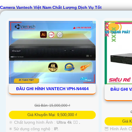
Camera Vantech Việt Nam Chất Lượng Dịch Vụ Tốt
'
ĐẦU GHI HÌNH VANTECH VPH-N4464
ĐẦU GHI V
Giá Bán: 15,000,000 ₫
Giá Khuyến Mại: 9,500,000 ₫
Giá K
🔆 Chất lượng hình Ảnh :
Ultra 4k 👍🏾 .
✳️ Sử dụng công nghệ :
IP.
🦉 Hình Ành C