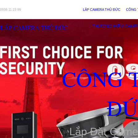
0938 11 23 99
LẮP CAMERA THỦ ĐỨC
CÔNG 
LẮP CAMERA THỦ ĐỨC
THƯƠNG HIỆU CAME
CÔNG 
ĐỨ
Lắp Đặt Came