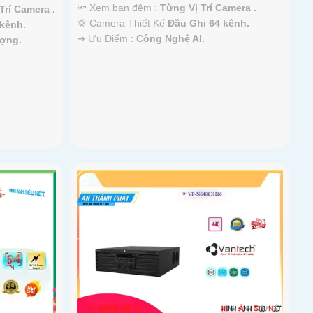
🔦 Xem ban đêm :
Từng Vị Trí Camera .
Trí Camera .
💢 Camera Thiết Kế
Đầu Ghi 64 kênh.
 kênh.
️⇝ Ưu Điểm :
Công Nghệ AI.
ượng.