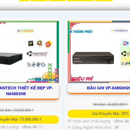
ANTECH THIẾT KẾ ĐẸP VP-
ĐẦU GHI VP-64860H2
N64883H8
Giá Bán: 34,800,000 ₫
Giá Bán: 73,000,000 ₫
Giá Khuyến Mại: 30%
huyến Mại: 73,000,000 ₫
💯 Hình ảnh chất lượng :
Ultra 2k 
hất Lượng :
Ultra 4k 👍🏾 .
✳️ Công Nghệ Hình Ảnh :
IP.