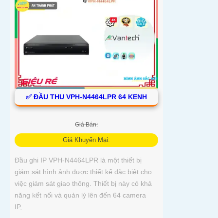
✅ ĐẦU THU VPH-N4464LPR 64 KENH
Giá Bán:
Giá Khuyến Mại:
Đầu ghi IP VPH-N4464LPR là một thiết bị
giám sát hình ảnh được thiết kế đặc biệt cho
việc giám sát giao thông. Thiết bị này có khả
năng kết nối và quản lý lên đến 64 camera
IP,...