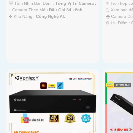
💡 Tầm Nhìn Ban Đêm :
Từng Vị Trí Camera .
⚛️ Tích hợp c
↕️ Camera Theo Mẫu
Đầu Ghi 64 kênh.
🌜 Xem ban đ
️✤ Khả Năng :
Công Nghệ AI.
🌧️ Camera D
️👮 Ưu Điểm :