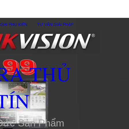
GHI PHỤ KIÊN
TƯ VẤN GIẢI PHÁP
RA THỦ
TÍN
 Đức Sản Phẩm