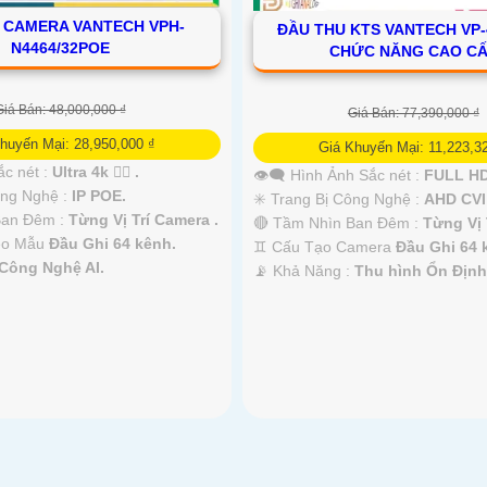
 CAMERA VANTECH VPH-
ĐẦU THU KTS VANTECH VP-
N4464/32POE
CHỨC NĂNG CAO C
Giá Bán: 48,000,000 ₫
Giá Bán: 77,390,000 ₫
huyến Mại: 28,950,000 ₫
Giá Khuyến Mại: 11,223,3
ắc nét :
Ultra 4k 👍🏾 .
👁️‍🗨 Hình Ảnh Sắc nét :
FULL HD
ông Nghệ :
IP POE.
✳️ Trang Bị Công Nghệ :
AHD CVI
Ban Đêm :
Từng Vị Trí Camera .
🔴 Tầm Nhìn Ban Đêm :
Từng Vị 
eo Mẫu
Đầu Ghi 64 kênh.
♊ Cấu Tạo Camera
Đầu Ghi 64 
Công Nghệ AI.
️📡 Khả Năng :
Thu hình Ổn Định