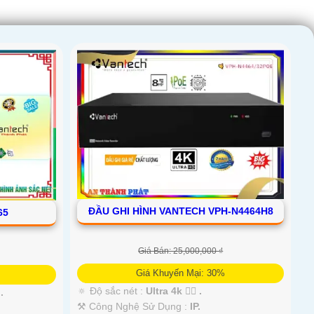
ĐẦU GHI HÌNH VANTECH VPH-N4464H8
65
Giá Bán: 25,000,000 ₫
Giá Khuyến Mại: 30%
🔅 Độ sắc nét :
Ultra 4k 👍🏾 .
.
⚒ Công Nghệ Sử Dụng :
IP.