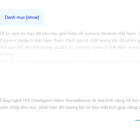
Dĩ tử cảm ơn bạn đã yêu câu giới thiệu về camera Vantech Việt Nam. C
Camera Vantech Việt Nam được đánh giá có chất lượng tốt, độ phân gi
Với cam kết về chất lượng và dịch vụ, camera Vantech Việt Nam mang l
chăng.
Nếu bạn cần thêm thông tin chi tiết về sản phẩm hay muốn tư vấn, hãy 
Công nghệ IVS (Intelligent Video Surveillance) là một tính năng hỗ t
xâm nhập khu vực, phát hiện đối tượng bỏ rơi hay mất tích giúp nâng c